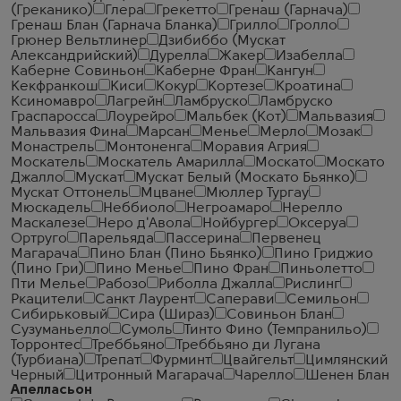
(Греканико)
Глера
Грекетто
Гренаш (Гарнача)
Гренаш Блан (Гарнача Бланка)
Грилло
Гролло
Грюнер Вельтлинер
Дзибиббо (Мускат
Александрийский)
Дурелла
Жакер
Изабелла
Каберне Совиньон
Каберне Фран
Кангун
Кекфранкош
Киси
Кокур
Кортезе
Кроатина
Ксиномавро
Лагрейн
Ламбруско
Ламбруско
Граспаросса
Лоурейро
Мальбек (Кот)
Мальвазия
Мальвазия Фина
Марсан
Менье
Мерло
Мозак
Монастрель
Монтоненга
Моравия Агрия
Москатель
Москатель Амарилла
Москато
Москато
Джалло
Мускат
Мускат Белый (Москато Бьянко)
Мускат Оттонель
Мцване
Мюллер Тургау
Мюскадель
Неббиоло
Негроамаро
Нерелло
Маскалезе
Неро д'Авола
Нойбургер
Оксеруа
Ортруго
Парельяда
Пассерина
Первенец
Магарача
Пино Блан (Пино Бьянко)
Пино Гриджио
(Пино Гри)
Пино Менье
Пино Фран
Пиньолетто
Пти Мелье
Рабозо
Риболла Джалла
Рислинг
Ркацители
Санкт Лаурент
Саперави
Семильон
Сибирьковый
Сира (Шираз)
Совиньон Блан
Сузуманьелло
Сумоль
Тинто Фино (Темпранильо)
Торронтес
Треббьяно
Треббьяно ди Лугана
(Турбиана)
Трепат
Фурминт
Цвайгельт
Цимлянский
Черный
Цитронный Магарача
Чарелло
Шенен Блан
Апелласьон