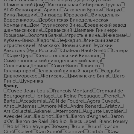
Graeff & Muller
Zonin
Абрау-Дюрсо (Русский
Шампанский Дом)
Алкогольная Сибирская Группа
АПФ Фанагория
Ариант
Асканели Братья
Вагрус
Вина Ливадии
Винзавод Юровский
Винодельня
Ведерниковъ
Дербентская Винодельческая
Компания
Дом Грузинского Вина
Ереванский завод
шампанских вин
Ереванский Шампайн Гининери
Горцаран
Золотая Балка
Игристые вина
Инкерман
Кубань-Вино
Ладога
Лефкадия
Минский завод
игристых вин
Мысхако
Новый Свет
Русский
Алкоголь (Руст Россия)
Сhateau Haut-Grelot
Сатера
Саук-Дере
Севастопольский Винзавод
Симферопольский винодельческий завод
Солнечная Долина
Союз-Вино
Тавинко
Татспиртпром
Телавский винный погреб
Усадьба
Дивноморское
Фотисаль
Цимлянские Вина
Шато
Пино
Шумринка
Бренд
Cuvee Jean-Louis
Francois Montand
Cremant de
Bourgognre
Heritage
La Reine Pedauque
Trenel
A.
Bartel
Accademia
ADN de Foudre
Agora Cuvee
Ahso
Altemasi
Amore Mio
Andre Renard
Aristov
Ars Collecta
Askaneli
Atemporal
Auguste Lavoisier
Aves del Sur
Balbinot
Banfi
Baron d'Arignac
Baron
d'Or
Baron de Rais
Bio Bio
Black Label
Blanc Foussy
Bolla
Bon Voyage
Bosseq
Brule
Bruni
Ca' del
Cino
Calvet
Can Sumoi
Canevel
Carbon
Casa