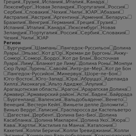
Греция
Грузия
Испания
Италия
Канада
Люксембург
Новая Зеландия
Португалия
Россия
Сербия
Словакия
Чехия
Чили
ЮАР
Абхазия
Австралия
Австрия
Аргентина
Армения
Беларусь
Бразилия
Венгрия
Германия
Греция
Грузия
Испания
Италия
Канада
Люксембург
Новая
Зеландия
Португалия
Россия
Сербия
Словакия
Чехия
Чили
ЮАР
Регион
Бургундия
Шампань
Лангедок-Руссильон
Долина
Луары
Эльзас
Кот д'Ор
Креман де Бургонь
Анжу-
Сомюр
Сомюр
Бордо
Кот де Блан
Восточная
Луара
Лиму
Бланкет де Лиму
Долина Роны
Монлуи
Сюр Луар
Турень
Савойя
Антр-де-Мер
Кот де Бон
Лангедок-Руссийон
Минервуа
Шоре-ле-Бон
Юго-Восток
Юго-Запад
Юра
Абруццо
Аделаида
Хиллз
Аконкагуа
Альто Адидже
Апулия
Арагацотнская область
Арагон
Араратская Долина
Армавир
Армавирский район
Асти
Баден
Байррада
Бургенланд
Валенсия
Вальдобьядене
Венето
Венеция
Вестерн Кейп
Виньети делле Доломити
Винью Верде
Галисия
Граспаросса ди Кастельветро
Дагестан
Дербент
Долина Био-Био
Долина
Касабланка
Долина Макларен
Долина Уко
Жюра
Кава
Картли
Кастилия ла Манча
Каталония
Кахетия
Колли Беричи
Колли Тревиджиани
Колли