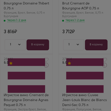
Сорт винограда
Регион
Bourgogne Domaine Thibert
Brut Cremant de
Шардоне
Бургундия, Кот
Регион
д'Ор, Креман де Бургонь
0.75 л
Bourgogne AOP 0.75 л
Бургундия, Кот
Винный Ценитель
Франция
,
Брют
,
Белое
,
0,75 л
Франция
,
Брют
,
Белое
,
0,75 л
д'Ор, Креман де Бургонь
Креман от Жана-
Бургундия
Бургундия
Винный Ценитель
Шарля Буассе — это
Через 1-2 дня
Через 1-2 дня
Бургундский креман
всегда стиль. Вкус
высокого полета.
богатый, с нотами
Вкус очень
бриоши и спелых
3 816
3 712
элегантный,
цитрусовых. Очень
минеральный, с
качественное
тонами белых
игристое.
косточковых
1
1
В корзину
В корзину
фруктов. Изысканно.
Артикул
28651
Артикул
27364
5.0
5.0
Через 1-2 дня
Через 1-2 дня
Белое Экстра брют
Белое Полусухое
Игристое вино
Игристое вино
Креман де Бургонь
Кюве Жан-Луи Блан де
Домен Аньес Паке
Блан Деми-Сек
Производитель
Производитель
Domaine Agnes Paquet
Charles de Fere
Сорт винограда
Бренд
Игристое вино Cremant de
Игристое вино Cuvee
Шардоне
Cuvee Jean-Louis
Bourgogne Domaine Agnes
Jean-Louis Blanc de Blancs
Регион
Сорт винограда
Бургундия, Кот
Уни Блан
Paquet 0.75 л
Demi-Sec 0.75 л
д'Ор, Креман де Бургонь
Регион
Франция
,
Экстра брют
,
Белое
,
Франция
,
Полусухое
,
Белое
,