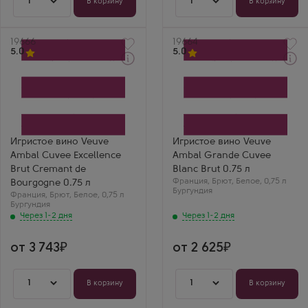
1
1
В корзину
В корзину
Артикул
19666
Артикул
19664
5.0
5.0
Через 1-2 дня
Через 1-2 дня
Белое Брют Игристое
Белое Брют Игристое
вино
вино
Вёв Амбаль Кюве
Вёв Амбаль Гранд Кюве
Экселанс Брют Креман
Блан Брют
де Бургонь
Производитель
Производитель
Veuve Ambal
Veuve Ambal
Сорт винограда
Игристое вино Veuve
Игристое вино Veuve
Сорт винограда
Алиготе
Ambal Cuvee Excellence
Ambal Grande Cuvee
Шардоне
Регион
Регион
Бургундия, Кот
Brut Cremant de
Blanc Brut 0.75 л
Бургундия, Кот
д'Ор, Креман де Бургонь
Франция
,
Брют
,
Белое
,
0,75 л
Bourgogne 0.75 л
д'Ор, Креман де Бургонь
Олег Р.
Бургундия
Франция
,
Брют
,
Белое
,
0,75 л
Максим И.
Вдова Амбаль Гранд
Бургундия
Вдова Амбаль
Кюве — еще одна
Через 1-2 дня
Через 1-2 дня
Экселленс — еще
бутылочка этой
более насыщенный
классики, качество
и породистый
неизменно высокое.
от 3 743
креман. Бургундия в
от 2 625
лучшем виде.
1
1
В корзину
В корзину