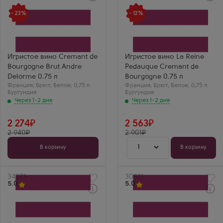
Через 1-2 дня
Через 1-2 дня
Белое Брют Игристое
Белое Брют Игристое
- 23%
- 12%
вино
вино
Креман де Бургонь Брют
Ла Рен Педок Креман де
Андре Делорм
Бургонь
Производитель
Производитель
Andre Delorme
Reine Pedauque
Сорт винограда
Бренд
Игристое вино Cremant de
Игристое вино La Reine
Пино Нуар
La Reine Pedauque
Bourgogne Brut Andre
Pedauque Cremant de
Регион
Сорт винограда
Бургундия, Кот
Пино Нуар
Delorme 0.75 л
Bourgogne 0.75 л
д'Ор, Креман де Бургонь
Регион
Франция
,
Брют
,
Белое
,
0,75 л
Франция
,
Брют
,
Белое
,
0,75 л
Валерий Г.
Бургундия
Бургундия
Бургундия
Сергей
Креман Андре
Через 1-2 дня
Через 1-2 дня
Делорма — это
Ля Рен Педок —
практически
классический
маленькая Шампань.
бургундский креман
2 274
2 563
Очень глубокий вкус
с отличным
2 940
с нотками выпечки и
2 901
балансом. В аромате
спелых садовых
яблоки и миндаль,
фруктов. Хорошая
вкус округлый и
1
В корзину
В корзину
плотность и очень
приятный. Пьется
долгая игра
очень легко,
пузырьков в бокале.
послевкусие чистое.
Хорошее
Артикул
34375
Артикул
30551
французское
5.0
5.0
игристое за честную
цену.
Через 1-2 дня
Через 1-2 дня
Белое Брют Игристое
Белое Брют Игристое
вино
вино
Креман Брют Блан
Фамий Декомб Креман