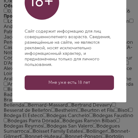
18+
Южный Остров
Объем
0.75
0.2
1.5
0.25
0.187
0.33
0.375
0.5
15
3
6
Производитель
Louis Bouillot
Veuve Ambal
La Maison du Vigneron
Andre Delorme
Charles de Fere
Agnes Paquet
Сайт содержит информацию для лиц
Patriarche
Albert Bichot
Andre Beaufort
Andre et
Jacques Beaufort
совершеннолетнего возраста. Сведения,
Boisset
Cave de Bissey
Thibert
Pere et Fils
Famille Descombe
M. Chapoutier
Maison
размещённые на сайте, не являются
Castel
Maison Roche de Bellene
Reine Pedauque
A-
рекламой, носят исключительно
Nobis
A. Bartel
Abbazia di San Gaudenzio
Adega
информационный характер, и
Cooperativa de Ponte da Barca
Agrapart
Aimery Sieur
предназначены только для личного
D'Arques
Albino Armani
Aleotti
Alexandre Bonnet
пользования.
Alexis Lichine
Alfabeto
Alliance Champagne
Alliance
Loire
Alta Vista
Andre Clouet
Antech
Antinori
Araldica Vini
Arlaux
Armando Parusso
Armenia Wine
Мне уже есть 18 лет
Arnaud Lambert
Arthur Metz
Astoria Wines
Aveleda
Bacardi Limited
Bacardi Martini
Back Nine
Badischer Winzerkeller
Balbi Soprani
Barcelona
Brands
Bartenura
Barton & Guestier
Batasiolo
Bellenda
Bernard-Massard
Bertrand Devavry
Besserat de Bellefon
Bestheim
Beurton et Fils
Bisol
Bodega El Esteco
Bodegas Carchelo
Bodegas Faustino
Bodegas Parra Dorada
Bodegas Ramon Bilbao
Bodegas Reymos
Bodegas San Valero
Bodegues
Sumarroca
Boisset Family Estates
Bollinger
Bonnet-
Gilmert
Bonnet-Huteau
Bonnet-Ponson
Bortolin