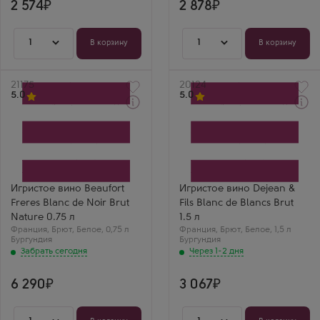
2 574
хорошей структурой.
2 878
куда более
вменяемые деньги.
1
1
В корзину
В корзину
Артикул
21175
Артикул
20124
5.0
5.0
Забрать сегодня
Через 1-2 дня
Белое Брют Игристое
Белое Брют Игристое
вино
вино
Бофор Фрер Блан де
Дежа & Филс Блан де
Нуар Брют Натюр
Блан Брют
Производитель
Производитель
Andre et Jacques
La Maison du Vigneron
Beaufort
Сорт винограда
Игристое вино Beaufort
Игристое вино Dejean &
Сорт винограда
Коломбар
Freres Blanc de Noir Brut
Fils Blanc de Blancs Brut
Пино Нуар
Регион
Регион
Бургундия, Юра
Nature 0.75 л
1.5 л
Бургундия
Ольга Волкова
Франция
,
Брют
,
Белое
,
0,75 л
Франция
,
Брют
,
Белое
,
1,5 л
Ксения Столбова
Dejean & Fils Blanc
Бургундия
Бургундия
Beaufort Freres Blanc
de Blancs 1.5 л —
Забрать сегодня
Через 1-2 дня
de Noir —
великолепно для
биодинамическое
вечеринки! Сухое, с
шампанское. Очень
цитрусовыми
6 290
3 067
чистый и живой вкус.
акцентами.