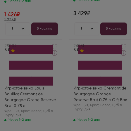
Через 1-2 дня
французское
креман, это нечто.
Через 1-2 дня
игристое за очень
Вкус хлебной
адекватные деньги.
корочки и спелых
Оно прозрачное,
3 429
яблок.
1 426
аромат легкий,
1 726
фруктовый, без
резкости. Вкус
1
1
В корзину
В корзину
гармоничный,
освежающий,
идеально подходит
как база для
Артикул
25004
коктейлей.
Артикул
24981
5.0
Заказываю его часто
5.0
для вечеринок.
Через 1-2 дня
Через 1-2 дня
Белое Брют Игристое
Белое Брют Игристое
вино
вино
Луи Буйо Креман де
Креман де Бургонь Гранд
Бургонь Гранд Резерв
Резерв Брют в
Производитель
подарочной коробке
Louis Bouillot
Производитель
Сорт винограда
Louis Bouillot
Игристое вино Louis
Игристое вино Cremant de
Пино Нуар
Сорт винограда
Bouillot Cremant de
Bourgogne Grande
Регион
Пино Нуар
Бургундия, Кот
Регион
Bourgogne Grand Reserve
Reserve Brut 0.75 л Gift Box
д'Ор, Креман де Бургонь
Бургундия, Кот
Франция
,
Брют
,
Белое
,
0,75 л
Brut 0.75 л
Оксана Лаврентьева
д'Ор, Креман де Бургонь
Бургундия
Франция
,
Брют
,
Белое
,
0,75 л
Настя Ивлеева
Луи Буйо Гранд
Бургундия
Резерв —
Креман де Бургонь
Через 1-2 дня
Через 1-2 дня
бургундская
Гранд Резерв — это
классика. Очень
уровень! Почти
серьезный креман с
шампанское, но за