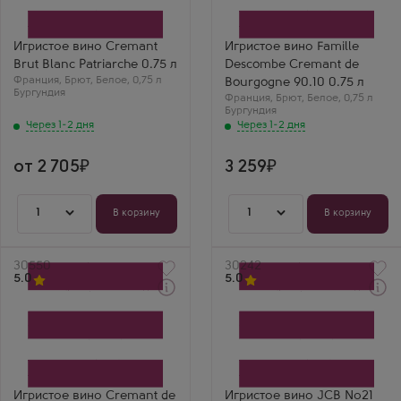
Патриарш
де Бургонь 90.10
Производитель
Производитель
Patriarche
Famille Descombe
Сорт винограда
Сорт винограда
Игристое вино Cremant
Игристое вино Famille
Шардоне
Пино Нуар
Brut Blanc Patriarche 0.75 л
Descombe Cremant de
Регион
Регион
Франция
Бургундия
,
Брют
,
Белое
,
0,75 л
Бургундия, Кот
Bourgogne 90.10 0.75 л
Бургундия
Иван
д'Ор, Креман де Бургонь
Франция
,
Брют
,
Белое
,
0,75 л
Винный Ценитель
Креман Патриарш
Бургундия
Брют — честное и
Замечательный
Через 1-2 дня
Через 1-2 дня
качественное
креман из Бургундии.
игристое из Франции
По вкусу очень
за умеренные
близко к Шампани:
от 2 705
3 259
деньги. Аромат
ноты выпечки,
яблочный, вкус
яблока и лимона.
чистый и бодрящий.
Очень достойное
Вполне достойный
вино.
1
1
В корзину
В корзину
базовый вариант
для любого
торжественного
случая.
Артикул
30550
Артикул
30242
5.0
5.0
Через 1-2 дня
Через 1-2 дня
Белое Брют Игристое
Белое Брют Игристое
вино
вино
Креман де Бургонь
ЖШБ №21 Брют
Домэн Тибер
Производитель
Производитель
Boisset
Domaine Thibert Pere et
Сорт винограда
Fils
Пино Нуар
Игристое вино Crеmant de
Игристое вино JCB №21