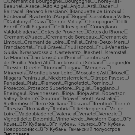
Cremant de Bourgogne
Bourgogne
Chorey-les-
Beaune
Alsace
Alto Adige
Anjou
Asti
Baden
Bairrada
Benaco Bresciano
Blanquette de Limoux
Bordeaux
Brachetto d'Acqui
Bugey
Casablanca Valley
Catalunya
Cava
Central Valley
Champagne
Colli
Berici
Colli Euganei
Colli Trevigiani
Conegliano
Valdobbiadene
Cotes de Provence
Cotes du Rhone
Cremant d'Alsace
Cremant de Bordeaux
Cremant de
Limoux
Cremant de Loire
Emilia
Entre-Deux-Mers
Franciacorta
Friuli Grave
Friuli Isonzo
Friuli-Venezia-
Giulia
Grasparossa di Castelvetro
Kakheti
Kremstal
La Mancha
Lambrusco dell'Emilia
Lambrusco
dell'Emilia Poderi Alti
Lambrusco di Sorbara
Languedoc
Lessini Durello
Limoux
Lugana
Mendoza
Minervois
Montlouis sur Loire
Moscato d'Asti
Mosel
Niagara Peninsula
Niederosterreich
Oltrepo Pavese
Penedes
Pfalz
Piemont
Pignoletto
Pomino
Prosecco
Prosecco Superiore
Puglia
Reggiano
Rheingau
Rheinhessen
Rioja
Rioja Alta
Robertson
Valley
Salento
Saumur
Soave
South Australia
Stellenbosch
Terre Siciliane
Toscana
Trentino
Trento
Treviso
Uco Valley
Umbria
Utiel-Requena
Val de
Loire
Valdobbiadene
Valencia
Veneto
Venezie
Vigneti delle Dolomiti
Vinho Verde
Western Cape
ЗГУ
Крым
ЗГУ Кубань
ЗГУ Кубань. Крымск
ЗГУ Кубань.
Новороссийск
ЗГУ Кубань. Таманский полуостров
Тип товара