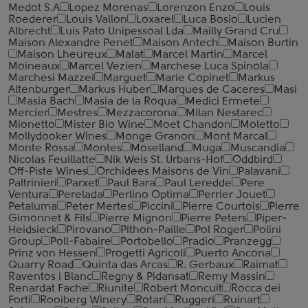
Medot S.A
Lopez Morenas
Lorenzon Enzo
Louis
Roederer
Louis Vallon
Loxarel
Luca Bosio
Lucien
Albrecht
Luis Pato Unipessoal Lda
Mailly Grand Cru
Maison Alexandre Penet
Maison Antech
Maison Burtin
Maison Lheureux
Malat
Marcel Martin
Marcel
Moineaux
Marcel Vezien
Marchese Luca Spinola
Marchesi Mazzei
Marguet
Marie Copinet
Markus
Altenburger
Markus Huber
Marques de Caceres
Masi
Masia Bach
Masia de la Roqua
Medici Ermete
Mercier
Mestres
Mezzacorona
Milan Nestarec
Mionetto
Mister Bio Wine
Moet Chandon
Moletto
Mollydooker Wines
Monge Granon
Mont Marcal
Monte Rossa
Montes
Moselland
Muga
Muscandia
Nicolas Feuillatte
Nik Weis St. Urbans-Hof
Oddbird
Off-Piste Wines
Orchidees Maisons de Vin
Palavani
Paltrinieri
Parxet
Paul Bara
Paul Leredde
Pere
Ventura
Perelada
Perlino Optima
Perrier Jouet
Petaluma
Peter Mertes
Piccini
Pierre Courtois
Pierre
Gimonnet & Fils
Pierre Mignon
Pierre Peters
Piper-
Heidsieck
Pirovano
Pithon-Paille
Pol Roger
Polini
Group
Poll-Fabaire
Portobello
Pradio
Pranzegg
Prinz von Hessen
Progetti Agricoli
Puerto Ancona
Quarry Road
Quinta das Arcas
R. Gerbaux
Raimat
Raventos i Blanc
Regny & Pidansat
Remy Massin
Renardat Fache
Riunite
Robert Moncuit
Rocca dei
Forti
Rooiberg Winery
Rotari
Ruggeri
Ruinart