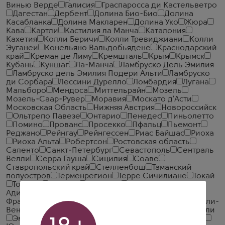
Винью Верде
Галисия
Граспаросса ди Кастельветро
Дагестан
Дербент
Долина Био-Био
Долина
Касабланка
Долина Макларен
Долина Уко
Жюра
Кава
Картли
Кастилия ла Манча
Каталония
Кахетия
Колли Беричи
Колли Тревиджиани
Колли
Эуганеи
Конельяно Вальдобьядене
Краснодарский
край
Креман де Лиму
Кремшталь
Крым
Крымск
Кубань
Куншаг
Ла-Манча
Ламбруско Дель Эмилия
Ламбруско дель Эмилия Подери Альти
Ламбруско
ди Сорбара
Лессини Дурелло
Ломбардия
Лугана
Мальборо
Мендоса
Миттельрайн
Мозель
Мозель-Саар-Рувер
Моравия
Москато д'Асти
Московская Область
Нижняя Австрия
Новороссийск
Ольтрепо Павезе
Онтарио
Пенедес
Пиньолетто
Помино
Прованс
Просекко
Пфальц
Пьемонт
Реджано
Рейнгау
Рейнгессен
Риас Байшас
Риоха
Риоха Альта
Робертсон
Ростовская область
Саленто
Санкт-Петербург
Севастополь
Сентраль
Велли
Серра Гауша
Сицилия
Соаве
Ставропольский край
Стелленбош
Таманский
полуостров
Терменрегион
Терре Сичилиане
Токай
Тоскана
Тревизо
Трентино
Трентино-Альто
Адидже
Тренто
Умбрия
Утьель-Рекена
Франчакорта
Фриули Грав
Фриули Исонцо
Фриули-
Венеция-Джулия
Центральная Долина
Эльки Велли
Эмилия
Эмилия-Романья
Юг
Южная Словакия