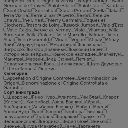
Rampoldi
Regis
Righi
Rivarose
Roger Goulart
Saint
Germain de Crayes
Saint-Hilaire
Saint-Louis
Sandara
Sant'Orsola
Sensation
Sieur d'Arques
Stella
Takar
Terra Vizina
Terre di Sant'Alberto
Tesori
Tete de
Cheval
The Lines
Thierry Germain
Toques et
Clochers
Tresors de Loire
Tussock Jumper
Vale d'Este
Valle Calda
Veuve du Vernay
Viala
Vilarnau
Villa
Bordeaux
Villa Cialdini
Villa Marcello
Vilmart
Vina
Albali
Vina Esmeralda
Vinart
Vogue
Абрау
Абрау
Лайт
Абрау-Дюрсо
Амфитрион
Балаклава
Вигроссо
Виктор Дравиньи
Высокий Берег
Исторический Крым
Крымское наследие
Магнатум
Макитра
Марани
Мец Сюник
Петнат
Севастопольский Бриз
Цимлянское
Шато Двуморье
Шато Тамань
Эндемы
Категория
Appellation d'Origine Controlee
Denominacion de
Origen
Denominazione di Origine Controllata e
Garantita
Сорт винограда
Шардоне
Пино Нуар
Алиготе
Уни Блан
Кларет
(Клерет)
Коломбар
Азаль Бранко
Айрен
Альбариньо (Альбарин Бланко)
Арбан
Арени
Арени Нуар
Бага
Бананц
Барбера
Бианка
Блауфранкиш
Бобаль
Борракал
Бракетто
Вельшрислинг
Вердизо
Видал Блан
Виньяо
Вионье
Виура (Макабео)
Гаме
Гарганега