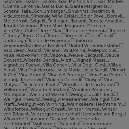
Salomon
Salon
Salton
San Martino Vini
San Matteo
Santa Carolina
Santa Lucia
Santa Margherita
Schenk Italia
Schlumberger
Shukhrat Khakimov &
Viticultores
Simonsig Wine Estate
Soler Jove
Sorevi
Stellenrust
Szigeti
Taittinger
Tarlant
Tenuta Amadio
Tenute Neirano
Terra Mare Magnum
Terre da
Vino/Vite Colte
Terre Gaie
Tierras de Armenia
Tinazzi
Torley
Torre Oria
Torres
Torresella
Toso
Tosti
Undurraga
Union de Guyenne
Union de
Guyenne/Bordeaux Families
United Wineries Estates
Valdivieso
Valdo
Vallana
VallDolina
Vallepicciola
Valsa Nuovo Perlino
Vedova
Veuve Clicquot
Veuve
Doussot
Vicente Gandia
Vietti
Vigneti Massa
Vignobles Pueyo
Villa Conchi
Villa Degli Olmi
Villa di
Alma
Villa Franciacorta
Villa Maria
Villa Sandi
Vilmart
& Cie
Vina Aromo
Vina del Pedregal
Vina San Pedro
Vinarija Kovacevic
Vinicola Decordi
Vinispa
Vino
Matysak
Viticoltori Ponte
Viticultors de Can Sumoi
Vollereaux
Vouette & Sorbee
Vranken Pommery
Monopole
Wein und Wasser
Weingut Judith Beck
Weingut Knewitz
Weingut Melsheimer
Weingut R&A
Pfaffl
Weingut von Winning
Weinkellerei Hechtsheim
Wineforces
Winegut Grassl
Winzer Krems
Winzer
von Erbach
Winzergenossenschaft Herxheim am Berg
Winzerhof Landauer-Gisperg
Winzerverein
Hechtsheim
Wolfberger
Yalumba
Zimmermann-