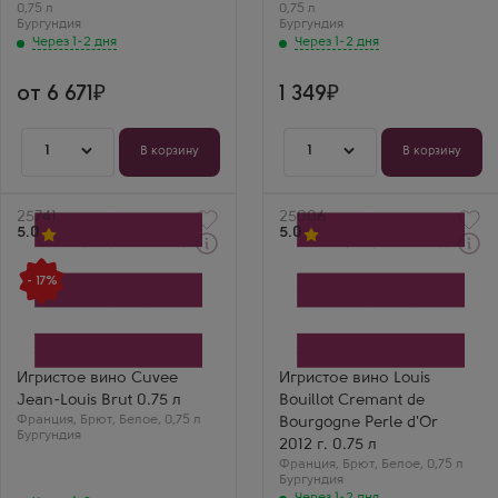
Семен В.
Бургундия
0,75 л
0,75 л
Алёна Белова
Креман от Аньес
Бургундия
Бургундия
Паке — шикарная
Cuvee Jean-Louis
Через 1-2 дня
Через 1-2 дня
Бургундия!
Demi-Sec —
Сливочный вкус и
сладковатое, но с
отличная
кислотой! Идеально
от 6 671
1 349
кислотность, просто
к десертам или
супер.
просто так.
Подарили тёще — до
сих пор благодарит.
1
1
В корзину
В корзину
Артикул
25741
Артикул
25006
5.0
5.0
Через 1-2 дня
Через 1-2 дня
Белое Брют Игристое
Белое Брют Игристое
- 17%
вино
вино
Кюве Жан-Луи Брют
Луи Буйо Креман Де
Производитель
Бургонь Перль Д'Ор
Charles de Fere
Производитель
Бренд
Louis Bouillot
Cuvee Jean-Louis
Сорт винограда
Игристое вино Cuvee
Игристое вино Louis
Сорт винограда
Пино Нуар
Jean-Louis Brut 0.75 л
Bouillot Cremant de
Уни Блан
Регион
Франция
Регион
,
Брют
,
Белое
,
0,75 л
Бургундия
Bourgogne Perle d'Or
Бургундия
Бургундия
Ника Белоцерковская
2012 г. 0.75 л
Валерий М
Луи Буйо Перль д’Ор
Франция
,
Брют
,
Белое
,
0,75 л
Кюве Жан Луи —
2012 —
Бургундия
отличное
выдержанный