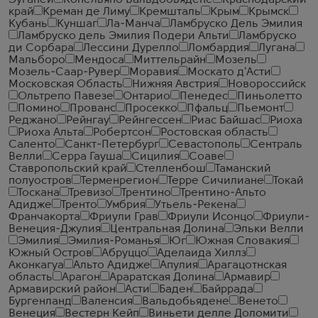
Эуганеи
Конельяно Вальдобьядене
Краснодарский
край
Креман де Лиму
Кремшталь
Крым
Крымск
Кубань
Куншаг
Ла-Манча
Ламбруско Дель Эмилия
Ламбруско дель Эмилия Подери Альти
Ламбруско
ди Сорбара
Лессини Дурелло
Ломбардия
Лугана
Мальборо
Мендоса
Миттельрайн
Мозель
Мозель-Саар-Рувер
Моравия
Москато д'Асти
Московская Область
Нижняя Австрия
Новороссийск
Ольтрепо Павезе
Онтарио
Пенедес
Пиньолетто
Помино
Прованс
Просекко
Пфальц
Пьемонт
Реджано
Рейнгау
Рейнгессен
Риас Байшас
Риоха
Риоха Альта
Робертсон
Ростовская область
Саленто
Санкт-Петербург
Севастополь
Сентраль
Велли
Серра Гауша
Сицилия
Соаве
Ставропольский край
Стелленбош
Таманский
полуостров
Терменрегион
Терре Сичилиане
Токай
Тоскана
Тревизо
Трентино
Трентино-Альто
Адидже
Тренто
Умбрия
Утьель-Рекена
Франчакорта
Фриули Грав
Фриули Исонцо
Фриули-
Венеция-Джулия
Центральная Долина
Эльки Велли
Эмилия
Эмилия-Романья
Юг
Южная Словакия
Южный Остров
Абруццо
Аделаида Хиллз
Аконкагуа
Альто Адидже
Апулия
Арагацотнская
область
Арагон
Араратская Долина
Армавир
Армавирский район
Асти
Баден
Байррада
Бургенланд
Валенсия
Вальдобьядене
Венето
Венеция
Вестерн Кейп
Виньети делле Доломити