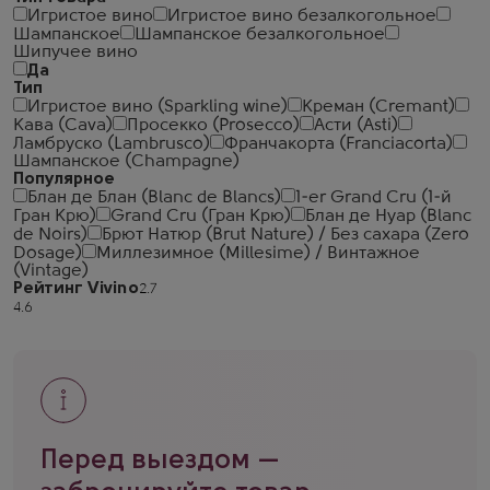
Игристое вино
Игристое вино безалкогольное
Шампанское
Шампанское безалкогольное
Шипучее вино
Да
Тип
Игристое вино (Sparkling wine)
Креман (Cremant)
Кава (Cava)
Просекко (Prosecco)
Асти (Asti)
Ламбруско (Lambrusco)
Франчакорта (Franciacorta)
Шампанское (Champagne)
Популярное
Блан де Блан (Blanc de Blancs)
1-er Grand Cru (1-й
Гран Крю)
Grand Cru (Гран Крю)
Блан де Нуар (Blanc
de Noirs)
Брют Натюр (Brut Nature) / Без сахара (Zero
Dosage)
Миллезимное (Millesime) / Винтажное
(Vintage)
Рейтинг Vivino
Перед выездом —