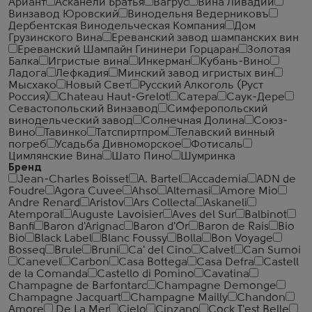
Ариант
Асканели Братья
Вагрус
Вина Ливадии
Винзавод Юровский
Винодельня Ведерниковъ
Дербентская Винодельческая Компания
Дом
Грузинского Вина
Ереванский завод шампанских вин
Ереванский Шампайн Гининери Горцаран
Золотая
Балка
Игристые вина
Инкерман
Кубань-Вино
Ладога
Лефкадия
Минский завод игристых вин
Мысхако
Новый Свет
Русский Алкоголь (Руст
Россия)
Сhateau Haut-Grelot
Сатера
Саук-Дере
Севастопольский Винзавод
Симферопольский
винодельческий завод
Солнечная Долина
Союз-
Вино
Тавинко
Татспиртпром
Телавский винный
погреб
Усадьба Дивноморское
Фотисаль
Цимлянские Вина
Шато Пино
Шумринка
Бренд
Jean-Charles Boisset
A. Bartel
Accademia
ADN de
Foudre
Agora Cuvee
Ahso
Altemasi
Amore Mio
Andre Renard
Aristov
Ars Collecta
Askaneli
Atemporal
Auguste Lavoisier
Aves del Sur
Balbinot
Banfi
Baron d'Arignac
Baron d'Or
Baron de Rais
Bio
Bio
Black Label
Blanc Foussy
Bolla
Bon Voyage
Bosseq
Brule
Bruni
Ca' del Cino
Calvet
Can Sumoi
Canevel
Carbon
Casa Bottega
Casa Defra
Castell
de la Comanda
Castello di Pomino
Cavatina
Champagne de Barfontarc
Champagne Demonge
Champagne Jacquart
Champagne Mailly
Chandon
Amore
De La Mer
Cielo
Cinzano
Cock T'est Belle