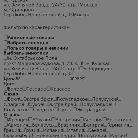
м. Курская
ул. Земляной Вал, д. 24/30, стр. 1
Москва
м. Одинцово
б-р Любы Новосёловой, д. 13
Москва
Фильтр по характеристикам
Акционные товары
Забрать сегодня
Только товары в наличии
Выбрать винотеку
м. Октябрьское Поле
пр-кт Маршала Жукова. д. 78. к. 3
м. Курская
ул. Земляной Вал. д. 24/30. стр. 1
м. Одинцово
б-р Любы Новосёловой. д. 13
Цена
Цвет
Белое
Розовое
Красное
Сахар
Брют
Экстра брют
Полусладкое
Полусухое
Сладкое
Сухое
Экстра драй
Полусладкое
Полусухое
Сладкое
Сухое
Экстра драй
Страна
Франция
Абхазия
Австралия
Австрия
Аргентина
Армения
Беларусь
Бразилия
Венгрия
Германия
Греция
Грузия
Испания
Италия
Канада
Люксембург
Новая Зеландия
Португалия
Россия