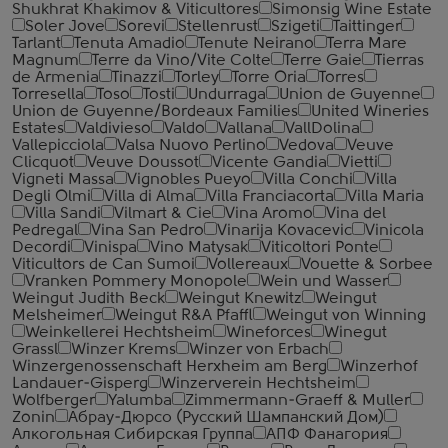
Shukhrat Khakimov & Viticultores
Simonsig Wine Estate
Soler Jove
Sorevi
Stellenrust
Szigeti
Taittinger
Tarlant
Tenuta Amadio
Tenute Neirano
Terra Mare
Magnum
Terre da Vino/Vite Colte
Terre Gaie
Tierras
de Armenia
Tinazzi
Torley
Torre Oria
Torres
Torresella
Toso
Tosti
Undurraga
Union de Guyenne
Union de Guyenne/Bordeaux Families
United Wineries
Estates
Valdivieso
Valdo
Vallana
VallDolina
Vallepicciola
Valsa Nuovo Perlino
Vedova
Veuve
Clicquot
Veuve Doussot
Vicente Gandia
Vietti
Vigneti Massa
Vignobles Pueyo
Villa Conchi
Villa
Degli Olmi
Villa di Alma
Villa Franciacorta
Villa Maria
Villa Sandi
Vilmart & Cie
Vina Aromo
Vina del
Pedregal
Vina San Pedro
Vinarija Kovacevic
Vinicola
Decordi
Vinispa
Vino Matysak
Viticoltori Ponte
Viticultors de Can Sumoi
Vollereaux
Vouette & Sorbee
Vranken Pommery Monopole
Wein und Wasser
Weingut Judith Beck
Weingut Knewitz
Weingut
Melsheimer
Weingut R&A Pfaffl
Weingut von Winning
Weinkellerei Hechtsheim
Wineforces
Winegut
Grassl
Winzer Krems
Winzer von Erbach
Winzergenossenschaft Herxheim am Berg
Winzerhof
Landauer-Gisperg
Winzerverein Hechtsheim
Wolfberger
Yalumba
Zimmermann-Graeff & Muller
Zonin
Абрау-Дюрсо (Русский Шампанский Дом)
Алкогольная Сибирская Группа
АПФ Фанагория