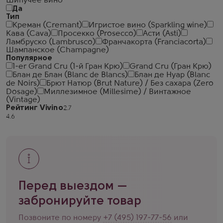
Шипучее вино
Да
Тип
Креман (Cremant)
Игристое вино (Sparkling wine)
Кава (Cava)
Просекко (Prosecco)
Асти (Asti)
Ламбруско (Lambrusco)
Франчакорта (Franciacorta)
Шампанское (Champagne)
Популярное
1-er Grand Cru (1-й Гран Крю)
Grand Cru (Гран Крю)
Блан де Блан (Blanc de Blancs)
Блан де Нуар (Blanc
de Noirs)
Брют Натюр (Brut Nature) / Без сахара (Zero
Dosage)
Миллезимное (Millesime) / Винтажное
(Vintage)
Рейтинг Vivino
Перед выездом —
забронируйте товар
Позвоните по номеру
+7 (495) 197-77-56
или