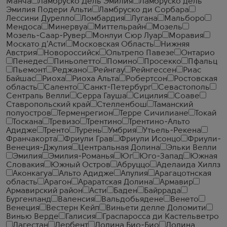
Манча
Ламбруско Дель Эмилия
Ламбруско дель
Эмилия Подери Альти
Ламбруско ди Сорбара
Лессини Дурелло
Ломбардия
Лугана
Мальборо
Мендоса
Минервуа
Миттельрайн
Мозель
Мозель-Саар-Рувер
Монлуи Сюр Луар
Моравия
Москато д'Асти
Московская Область
Нижняя
Австрия
Новороссийск
Ольтрепо Павезе
Онтарио
Пенедес
Пиньолетто
Помино
Просекко
Пфальц
Пьемонт
Реджано
Рейнгау
Рейнгессен
Риас
Байшас
Риоха
Риоха Альта
Робертсон
Ростовская
область
Саленто
Санкт-Петербург
Севастополь
Сентраль Велли
Серра Гауша
Сицилия
Соаве
Ставропольский край
Стелленбош
Таманский
полуостров
Терменрегион
Терре Сичилиане
Токай
Тоскана
Тревизо
Трентино
Трентино-Альто
Адидже
Тренто
Турень
Умбрия
Утьель-Рекена
Франчакорта
Фриули Грав
Фриули Исонцо
Фриули-
Венеция-Джулия
Центральная Долина
Эльки Велли
Эмилия
Эмилия-Романья
Юг
Юго-Запад
Южная
Словакия
Южный Остров
Абруццо
Аделаида Хиллз
Аконкагуа
Альто Адидже
Апулия
Арагацотнская
область
Арагон
Араратская Долина
Армавир
Армавирский район
Асти
Баден
Байррада
Бургенланд
Валенсия
Вальдобьядене
Венето
Венеция
Вестерн Кейп
Виньети делле Доломити
Винью Верде
Галисия
Граспаросса ди Кастельветро
Дагестан
Дербент
Долина Био-Био
Долина