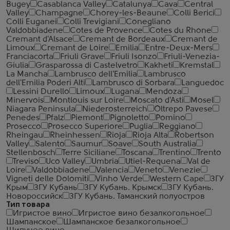
Bugey
Casablanca Valley
Catalunya
Cava
Central
Valley
Champagne
Chorey-les-Beaune
Colli Berici
Colli Euganei
Colli Trevigiani
Conegliano
Valdobbiadene
Cotes de Provence
Cotes du Rhone
Cremant d'Alsace
Cremant de Bordeaux
Cremant de
Limoux
Cremant de Loire
Emilia
Entre-Deux-Mers
Franciacorta
Friuli Grave
Friuli Isonzo
Friuli-Venezia-
Giulia
Grasparossa di Castelvetro
Kakheti
Kremstal
La Mancha
Lambrusco dell'Emilia
Lambrusco
dell'Emilia Poderi Alti
Lambrusco di Sorbara
Languedoc
Lessini Durello
Limoux
Lugana
Mendoza
Minervois
Montlouis sur Loire
Moscato d'Asti
Mosel
Niagara Peninsula
Niederosterreich
Oltrepo Pavese
Penedes
Pfalz
Piemont
Pignoletto
Pomino
Prosecco
Prosecco Superiore
Puglia
Reggiano
Rheingau
Rheinhessen
Rioja
Rioja Alta
Robertson
Valley
Salento
Saumur
Soave
South Australia
Stellenbosch
Terre Siciliane
Toscana
Trentino
Trento
Treviso
Uco Valley
Umbria
Utiel-Requena
Val de
Loire
Valdobbiadene
Valencia
Veneto
Venezie
Vigneti delle Dolomiti
Vinho Verde
Western Cape
ЗГУ
Крым
ЗГУ Кубань
ЗГУ Кубань. Крымск
ЗГУ Кубань.
Новороссийск
ЗГУ Кубань. Таманский полуостров
Тип товара
Игристое вино
Игристое вино безалкогольное
Шампанское
Шампанское безалкогольное