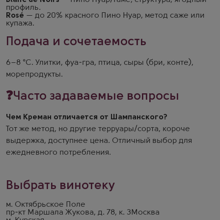
Blanc de Noirs
— Пино Нуар/Гаме, структура, ягодный
профиль.
Rosé
— до 20% красного Пино Нуар, метод саже или
купажа.
Подача и сочетаемость
6–8 °C. Улитки, фуа-гра, птица, сыры (бри, конте),
морепродукты.
❓Часто задаваемые вопросы
Чем Креман отличается от Шампанского?
Тот же метод, но другие терруары/сорта, короче
выдержка, доступнее цена. Отличный выбор для
ежедневного потребления.
Выбрать винотеку
м. Октябрьское Поле
пр-кт Маршала Жукова, д. 78, к. 3
Москва