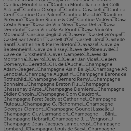
Canti
Cantina del Coppiere
Cantina di Soave
Cantina Montelliana
Cantina Montelliana e dei Colli
Asolani
Cantina Orsogna
Cantine Casabella
Cantine
Ceci
Cantine Due Palme
Cantine Maschio
Cantine
Pirovano
Cantine Riunite & Civ
Cantine Vedova
Casa
Coste Piane
Casa de Vila Nova
Casa Defra
Casa
Demonte
Casa Vinicola Antonutti
Casa Vinicola
Morando
Cascina degli Ulivi
Casere
Castel Groupe
Castel Sant Antoni
Castell d'Or
Castell Llord
Castello
Banfi
Catherine & Pierre Breton
Cavazza
Cave de
Beblenheim
Cave de Bissey
Cave de Ribeauville
Cave de Turckheim
Caves Campelo
Caves da
Montanha
Caviro
Cavit
Celler Jan Vidal
Cellers
Domenys
Ceretto
CH. de L'Auche
Champagne
Adam-Jaeger
Champagne Alain Bailly
Champagne AR
Lenoble
Champagne Augustin
Champagne Barons de
Rothschild
Champagne Bernard Remy
Champagne
Bonnaire
Champagne Breton Fils
Champagne
Chassenay d'Arce
Champagne Demiere
Champagne
Didier Chopin
Champagne Dom Caudron
Champagne Ferat Jacky et Catherine
Champagne
Fluteau
Champagne G. Richomme
Champagne
Georges Clement
Champagne Gounel Lassalle
Champagne Guy Larmandier
Champagne H. Blin
Champagne Hebrart
Champagne J. L. Vergnon
Champagne Jean-Jacques Lamoureux
Champagne
Lombard
Champagne Louis de Sacy
Champagne