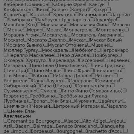
Каберне Совиньон
Каберне Фран
Кангун
Кекфранкош
Киси
Кларет (Клерет)
Кокур
Коломбар
Кортезе
Кроатина
Ксиномавро
Лагрейн
Ламбруско
Ламбруско Граспаросса
Лоурейро
Мальбек (Кот)
Мальвазия
Мальвазия Фина
Марсан
Менье
Мерло
Мозак
Монастрель
Монтоненга
Моравия Агрия
Москатель
Москатель Амарилла
Москато
Москато Джалло
Мускат
Мускат Белый
(Москато Бьянко)
Мускат Оттонель
Мцване
Мюллер Тургау
Мюскадель
Неббиоло
Негроамаро
Нерелло Маскалезе
Неро д'Авола
Нойбургер
Оксеруа
Ортруго
Парельяда
Пассерина
Первенец
Магарача
Пино Блан (Пино Бьянко)
Пино Гриджио
(Пино Гри)
Пино Менье
Пино Фран
Пиньолетто
Пти Мелье
Рабозо
Риболла Джалла
Рислинг
Ркацители
Санкт Лаурент
Саперави
Семильон
Сибирьковый
Сира (Шираз)
Совиньон Блан
Сузуманьелло
Сумоль
Тинто Фино (Темпранильо)
Торронтес
Треббьяно
Треббьяно ди Лугана
(Турбиана)
Трепат
Уни Блан
Фурминт
Цвайгельт
Цимлянский Черный
Цитронный Магарача
Чарелло
Шенен Блан
Апелласьон
Cremant de Bourgogne
Alsace
Alto Adige
Anjou
Asti
Baden
Bairrada
Benaco Bresciano
Blanquette
de Limoux
Bordeaux
Bourgogne
Brachetto d'Acqui