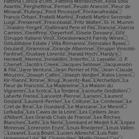
Fattoria Conca d'Oro
Fattoria Montecchio
Felix Solis
Avantis
Ferghettina
Ferrari
Feudo Arancio
Fleur de
Miraval
Fluteau
Font Pinceszet
Fontanafredda
Francis Orban
Fratelli Martini
Fratelli Martini Secondo
Luigi
Freixenet
Frescobaldi
Fritz Walter
G. H. Mumm
Gaidoz-Forget
Gallimard Pere et Fils
Gancia
Garcia
Carrion
Geoffroy
Geyerhof
Gisele Devavry
GIV
(Gruppo Italiano Vini)
Goedverwacht Family Wines
Golubitskoe Estate / Villa Romanov
Gonzalez Byass
Goulard
Gramona
Grande Alberone
Gruppo Vinicolo
Fantinel
Gustave Lorentz
Harald Hoch
Hardy's
Henkell
Herres
Inniskillin
Interfin
J. Lassalle
J. P.
Chenet
Jacob's Creek
Jacques Selosse
Jacquesson
& Fils
Jane Ventura
Jean Perrier et Fils
Jean-Claude
Mouzon
Joseph Cattin
Joseph Verdier
Kalos Limen
Kir-Yianni
Krone
Krug
Kuentz-Bas
L'Archetipo
La
Fleur de Francois
La Madeleine
La Maison du
Vigneron
La Scolca
La Tordera
Lacourte Godbillon
Laherte Freres
Lancelot-Pienne
Lanson
Laurent
Godard
Laurent-Perrier
Le Colture
Le Contesse
Le
Cret de Bine
Le Guedard
Le Manzane
Le Mesnil
Lefkadia
Les Caves de la Loire
Les Celliers Jean
d'Alibert
Les Grands Chais de France
Les Roches
Blanches
Leth
Lis Neris
Lombard et Medot S.A
Lopez
Morenas
Lorenzon Enzo
Louis Roederer
Louis Vallon
Loxarel
Luca Bosio
Lucien Albrecht
Luis Pato
Unipessoal Lda
M. Chapoutier
Mailly Grand Cru