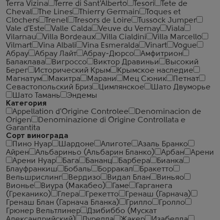
Terra Vizina
Terre di Sant'Alberto
Tesori
Tete de
Cheval
The Lines
Thierry Germain
Toques et
Clochers
Trenel
Tresors de Loire
Tussock Jumper
Vale d'Este
Valle Calda
Veuve du Vernay
Viala
Vilarnau
Villa Bordeaux
Villa Cialdini
Villa Marcello
Vilmart
Vina Albali
Vina Esmeralda
Vinart
Vogue
Абрау
Абрау Лайт
Абрау-Дюрсо
Амфитрион
Балаклава
Вигроссо
Виктор Дравиньи
Высокий
Берег
Исторический Крым
Крымское наследие
Магнатум
Макитра
Марани
Мец Сюник
Петнат
Севастопольский Бриз
Цимлянское
Шато Двуморье
Шато Тамань
Эндемы
Категория
Appellation d'Origine Controlee
Denominacion de
Origen
Denominazione di Origine Controllata e
Garantita
Сорт винограда
Пино Нуар
Шардоне
Алиготе
Азаль Бранко
Айрен
Альбариньо (Альбарин Бланко)
Арбан
Арени
Арени Нуар
Бага
Бананц
Барбера
Бианка
Блауфранкиш
Бобаль
Борракал
Бракетто
Вельшрислинг
Вердизо
Видал Блан
Виньяо
Вионье
Виура (Макабео)
Гаме
Гарганега
(Греканико)
Глера
Грекетто
Гренаш (Гарнача)
Гренаш Блан (Гарнача Бланка)
Грилло
Гролло
Грюнер Вельтлинер
Дзибиббо (Мускат
Александрийский)
Дурелла
Жакер
Изабелла