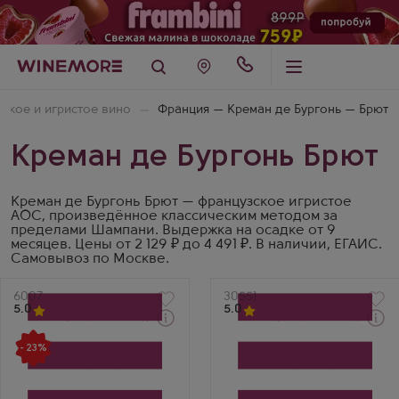
ское и игристое вино
Франция — Креман де Бургонь — Брют
Креман де Бургонь Брют
Креман де Бургонь Брют — французское игристое
AOC, произведённое классическим методом за
пределами Шампани. Выдержка на осадке от 9
месяцев. Цены от 2 129 ₽ до 4 491 ₽. В наличии, ЕГАИС.
Самовывоз по Москве.
Артикул
6007
Артикул
30551
5.0
5.0
Через 1-2 дня
Через 1-2 дня
Белое Брют Игристое
Белое Брют Игристое
- 23%
вино
вино
Креман де Бургонь Брют
Фамий Декомб Креман
Андре Делорм
де Бургонь 90.10
Производитель
Производитель