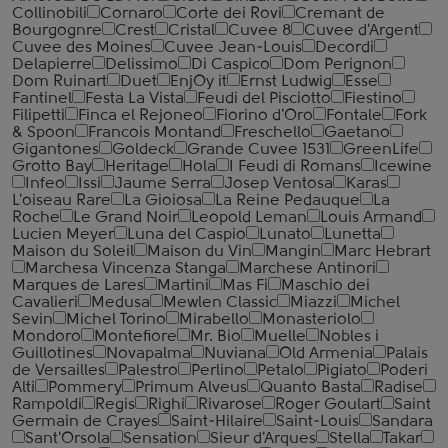
Collinobili
Cornaro
Corte dei Rovi
Cremant de
Bourgognre
Crest
Cristal
Cuvee 8
Cuvee d'Argent
Cuvee des Moines
Cuvee Jean-Louis
Decordi
Delapierre
Delissimo
Di Caspico
Dom Perignon
Dom Ruinart
Duet
EnjOy it
Ernst Ludwig
Esse
Fantinel
Festa La Vista
Feudi del Pisciotto
Fiestino
Filipetti
Finca el Rejoneo
Fiorino d'Oro
Fontale
Fork
& Spoon
Francois Montand
Freschello
Gaetano
Gigantones
Goldeck
Grande Cuvee 1531
GreenLife
Grotto Bay
Heritage
Hola
I Feudi di Romans
Icewine
Infeo
Issi
Jaume Serra
Josep Ventosa
Karas
L'oiseau Rare
La Gioiosa
La Reine Pedauque
La
Roche
Le Grand Noir
Leopold Leman
Louis Armand
Lucien Meyer
Luna del Caspio
Lunato
Lunetta
Maison du Soleil
Maison du Vin
Mangin
Marc Hebrart
Marchesa Vincenza Stanga
Marchese Antinori
Marques de Lares
Martini
Mas Fi
Maschio dei
Cavalieri
Medusa
Mewlen Classic
Miazzi
Michel
Sevin
Michel Torino
Mirabello
Monasteriolo
Mondoro
Montefiore
Mr. Bio
Muelle
Nobles i
Guillotines
Novapalma
Nuviana
Old Armenia
Palais
de Versailles
Palestro
Perlino
Petalo
Pigiato
Poderi
Alti
Pommery
Primum Alveus
Quanto Basta
Radise
Rampoldi
Regis
Righi
Rivarose
Roger Goulart
Saint
Germain de Crayes
Saint-Hilaire
Saint-Louis
Sandara
Sant'Orsola
Sensation
Sieur d'Arques
Stella
Takar