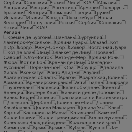
Сербия
Словакия
Чехия
Чили
ЮАР
Абхазия
Австралия
Австрия
Аргентина
Армения
Беларусь
Бразилия
Венгрия
Германия
Греция
Грузия
Испания
Италия
Канада
Люксембург
Новая
Зеландия
Португалия
Россия
Сербия
Словакия
Чехия
Чили
ЮАР
Регион
Креман де Бургонь
Шампань
Бургундия
Лангедок-Руссильон
Долина Луары
Эльзас
Кот
д'Ор
Бордо
Анжу-Сомюр
Сомюр
Восточная Луара
Кот де Блан
Лиму
Бланкет де Лиму
Прованс
Савойя
Юго-Восток
Антр-де-Мер
Долина Роны
Жюра
Кот де Бон
Креман де Лиму
Лангедок-
Руссийон
Шоре-ле-Бон
Юра
Абруццо
Аделаида
Хиллз
Аконкагуа
Альто Адидже
Апулия
Арагацотнская область
Арагон
Араратская Долина
Армавир
Армавирский район
Асти
Баден
Байррада
Бургенланд
Валенсия
Вальдобьядене
Венето
Венеция
Вестерн Кейп
Виньети делле Доломити
Винью Верде
Галисия
Граспаросса ди Кастельветро
Дагестан
Дербент
Долина Био-Био
Долина
Касабланка
Долина Макларен
Долина Уко
Кава
Картли
Кастилия ла Манча
Каталония
Кахетия
Колли Беричи
Колли Тревиджиани
Колли Эуганеи
Конельяно Вальдобьядене
Краснодарский край
Кремшталь
Крым
Крымск
Кубань
Куншаг
Ла-