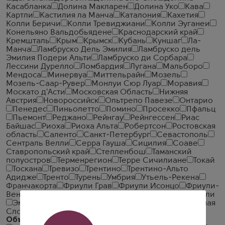
Касабланка
Долина Макларен
Долина Уко
Кава
Картли
Кастилия ла Манча
Каталония
Кахетия
Колли Беричи
Колли Тревиджиани
Колли Эуганеи
Конельяно Вальдобьядене
Краснодарский край
Кремшталь
Крым
Крымск
Кубань
Куншаг
Ла-
Манча
Ламбруско Дель Эмилия
Ламбруско дель
Эмилия Подери Альти
Ламбруско ди Сорбара
Лессини Дурелло
Ломбардия
Лугана
Мальборо
Мендоса
Минервуа
Миттельрайн
Мозель
Мозель-Саар-Рувер
Монлуи Сюр Луар
Моравия
Москато д'Асти
Московская Область
Нижняя
Австрия
Новороссийск
Ольтрепо Павезе
Онтарио
Пенедес
Пиньолетто
Помино
Просекко
Пфальц
Пьемонт
Реджано
Рейнгау
Рейнгессен
Риас
Байшас
Риоха
Риоха Альта
Робертсон
Ростовская
область
Саленто
Санкт-Петербург
Севастополь
Сентраль Велли
Серра Гауша
Сицилия
Соаве
Ставропольский край
Стелленбош
Таманский
полуостров
Терменрегион
Терре Сичилиане
Токай
Тоскана
Тревизо
Трентино
Трентино-Альто
Адидже
Тренто
Турень
Умбрия
Утьель-Рекена
Франчакорта
Фриули Грав
Фриули Исонцо
Фриули-
Венеция-Джулия
Центральная Долина
Эльки Велли
Эмилия
Эмилия-Романья
Юг
Юго-Запад
Южная
Словакия
Южный Остров
Объем