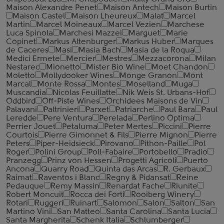
Maison Alexandre Penet
Maison Antech
Maison Burtin
Maison Castel
Maison Lheureux
Malat
Marcel
Martin
Marcel Moineaux
Marcel Vezien
Marchese
Luca Spinola
Marchesi Mazzei
Marguet
Marie
Copinet
Markus Altenburger
Markus Huber
Marques
de Caceres
Masi
Masia Bach
Masia de la Roqua
Medici Ermete
Mercier
Mestres
Mezzacorona
Milan
Nestarec
Mionetto
Mister Bio Wine
Moet Chandon
Moletto
Mollydooker Wines
Monge Granon
Mont
Marcal
Monte Rossa
Montes
Moselland
Muga
Muscandia
Nicolas Feuillatte
Nik Weis St. Urbans-Hof
Oddbird
Off-Piste Wines
Orchidees Maisons de Vin
Palavani
Paltrinieri
Parxet
Patriarche
Paul Bara
Paul
Leredde
Pere Ventura
Perelada
Perlino Optima
Perrier Jouet
Petaluma
Peter Mertes
Piccini
Pierre
Courtois
Pierre Gimonnet & Fils
Pierre Mignon
Pierre
Peters
Piper-Heidsieck
Pirovano
Pithon-Paille
Pol
Roger
Polini Group
Poll-Fabaire
Portobello
Pradio
Pranzegg
Prinz von Hessen
Progetti Agricoli
Puerto
Ancona
Quarry Road
Quinta das Arcas
R. Gerbaux
Raimat
Raventos i Blanc
Regny & Pidansat
Reine
Pedauque
Remy Massin
Renardat Fache
Riunite
Robert Moncuit
Rocca dei Forti
Rooiberg Winery
Rotari
Ruggeri
Ruinart
Salomon
Salon
Salton
San
Martino Vini
San Matteo
Santa Carolina
Santa Lucia
Santa Margherita
Schenk Italia
Schlumberger