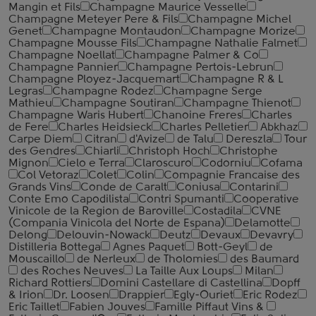
Mangin et Fils
Champagne Maurice Vesselle
Champagne Meteyer Pere & Fils
Champagne Michel
Genet
Champagne Montaudon
Champagne Morize
Champagne Mousse Fils
Champagne Nathalie Falmet
Champagne Noellat
Champagne Palmer & Co
Champagne Pannier
Champagne Pertois-Lebrun
Champagne Ployez-Jacquemart
Champagne R & L
Legras
Champagne Rodez
Champagne Serge
Mathieu
Champagne Soutiran
Champagne Thienot
Champagne Waris Hubert
Chanoine Freres
Charles
de Fere
Charles Heidsieck
Charles Pelletier
Abkhaz
Carpe Diem
Citran
d'Avize
de Talu
Dereszla
Tour
des Gendres
Chiarli
Christoph Hoch
Christophe
Mignon
Cielo e Terra
Claroscuro
Codorniu
Cofama
Col Vetoraz
Colet
Colin
Compagnie Francaise des
Grands Vins
Conde de Caralt
Coniusa
Contarini
Conte Emo Capodilista
Contri Spumanti
Cooperative
Vinicole de la Region de Baroville
Costadila
CVNE
(Compania Vinicola del Norte de Espana)
Delamotte
Delong
Delouvin-Nowack
Deutz
Devaux
Devavry
Distilleria Bottega
Agnes Paquet
Bott-Geyl
de
Mouscaillo
de Nerleux
de Tholomies
des Baumard
des Roches Neuves
La Taille Aux Loups
Milan
Richard Rottiers
Domini Castellare di Castellina
Dopff
& Irion
Dr. Loosen
Drappier
Egly-Ouriet
Eric Rodez
Eric Taillet
Fabien Jouves
Famille Piffaut Vins &