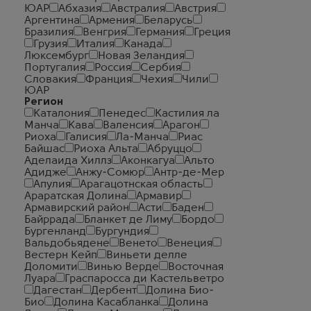
ЮАР
Абхазия
Австралия
Австрия
Аргентина
Армения
Беларусь
Бразилия
Венгрия
Германия
Греция
Грузия
Италия
Канада
Люксембург
Новая Зеландия
Португалия
Россия
Сербия
Словакия
Франция
Чехия
Чили
ЮАР
Регион
Каталония
Пенедес
Кастилия ла
Манча
Кава
Валенсия
Арагон
Риоха
Галисия
Ла-Манча
Риас
Байшас
Риоха Альта
Абруццо
Аделаида Хиллз
Аконкагуа
Альто
Адидже
Анжу-Сомюр
Антр-де-Мер
Апулия
Арагацотнская область
Араратская Долина
Армавир
Армавирский район
Асти
Баден
Байррада
Бланкет де Лиму
Бордо
Бургенланд
Бургундия
Вальдобьядене
Венето
Венеция
Вестерн Кейп
Виньети делле
Доломити
Винью Верде
Восточная
Луара
Граспаросса ди Кастельветро
Дагестан
Дербент
Долина Био-
Био
Долина Касабланка
Долина