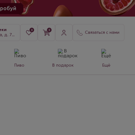
еки
0
0
Связаться с нами
8, к. 3
Пиво
В подарок
Ещё