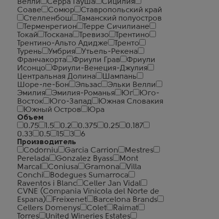
Велли
Серра Гауша
Сицилия
Соаве
Сомюр
Ставропольский край
Стелленбош
Таманский полуостров
Терменрегион
Терре Сичилиане
Токай
Тоскана
Тревизо
Трентино
Трентино-Альто Адидже
Тренто
Турень
Умбрия
Утьель-Рекена
Франчакорта
Фриули Грав
Фриули
Исонцо
Фриули-Венеция-Джулия
Центральная Долина
Шампань
Шоре-ле-Бон
Эльзас
Эльки Велли
Эмилия
Эмилия-Романья
Юг
Юго-
Восток
Юго-Запад
Южная Словакия
Южный Остров
Юра
Объем
0.75
1.5
0.2
0.375
0.25
0.187
0.33
0.5
15
3
6
Производитель
Codorniu
Garcia Carrion
Mestres
Perelada
Gonzalez Byass
Mont
Marcal
Coniusa
Gramona
Villa
Conchi
Bodegues Sumarroca
Raventos i Blanc
Celler Jan Vidal
CVNE (Compania Vinicola del Norte de
Espana)
Freixenet
Barcelona Brands
Cellers Domenys
Colet
Raimat
Torres
United Wineries Estates