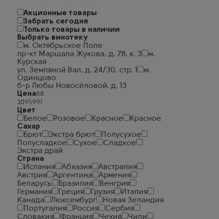
Акционные товары
Забрать сегодня
Только товары в наличии
Выбрать винотеку
м. Октябрьское Поле
пр-кт Маршала Жукова. д. 78. к. 3
м.
Курская
ул. Земляной Вал. д. 24/30. стр. 1
м.
Одинцово
б-р Любы Новосёловой. д. 13
Цена
Цвет
Белое
Розовое
Красное
Красное
Сахар
Брют
Экстра брют
Полусухое
Полусладкое
Сухое
Сладкое
Экстра драй
Страна
Испания
Абхазия
Австралия
Австрия
Аргентина
Армения
Беларусь
Бразилия
Венгрия
Германия
Греция
Грузия
Италия
Канада
Люксембург
Новая Зеландия
Португалия
Россия
Сербия
Словакия
Франция
Чехия
Чили