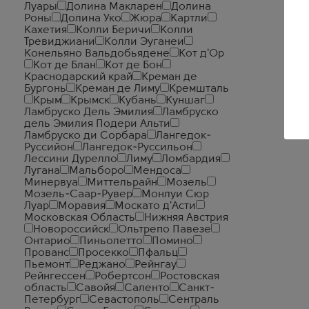
Луары
Долина Макларен
Долина
Роны
Долина Уко
Жюра
Картли
Кахетия
Колли Беричи
Колли
Тревиджиани
Колли Эуганеи
Конельяно Вальдобьядене
Кот д'Ор
Кот де Блан
Кот де Бон
Краснодарский край
Креман де
Бургонь
Креман де Лиму
Кремшталь
Крым
Крымск
Кубань
Куншаг
Ламбруско Дель Эмилия
Ламбруско
дель Эмилия Подери Альти
Ламбруско ди Сорбара
Лангедок-
Руссийон
Лангедок-Руссильон
Лессини Дурелло
Лиму
Ломбардия
Лугана
Мальборо
Мендоса
Минервуа
Миттельрайн
Мозель
Мозель-Саар-Рувер
Монлуи Сюр
Луар
Моравия
Москато д'Асти
Московская Область
Нижняя Австрия
Новороссийск
Ольтрепо Павезе
Онтарио
Пиньолетто
Помино
Прованс
Просекко
Пфальц
Пьемонт
Реджано
Рейнгау
Рейнгессен
Робертсон
Ростовская
область
Савойя
Саленто
Санкт-
Петербург
Севастополь
Сентраль