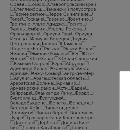
Соаве
Сомюр
Ставропольский край
Стелленбош
Таманский полуостров
Терменрегион
Терре Сичилиане
Токай
Тоскана
Тревизо
Трентино
Трентино-Альто Адидже
Тренто
Турень
Умбрия
Утьель-Рекена
Франчакорта
Фриули Грав
Фриули
Исонцо
Фриули-Венеция-Джулия
Центральная Долина
Шампань
Шоре-ле-Бон
Эльзас
Эльки Велли
Эмилия
Эмилия-Романья
Юг
Юго-
Восток
Юго-Запад
Южная Словакия
Южный Остров
Юра
Абруццо
Аделаида Хиллз
Аконкагуа
Альто
Адидже
Анжу-Сомюр
Антр-де-Мер
Апулия
Арагацотнская область
Араратская Долина
Армавир
Армавирский район
Асти
Баден
Байррада
Бланкет де Лиму
Бордо
Бургенланд
Бургундия
Вальдобьядене
Венето
Венеция
Вестерн Кейп
Виньети делле
Доломити
Винью Верде
Восточная
Луара
Граспаросса ди Кастельветро
Дагестан
Дербент
Долина Био-
Био
Долина Касабланка
Долина