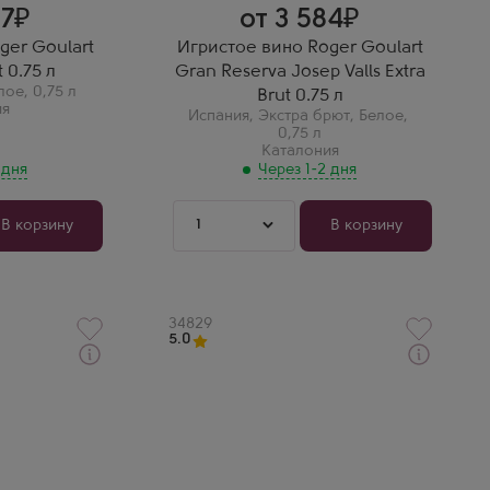
 плотный.
вино. Аромат сложный, вкус
07
от 3 584
ствие для
плотный и структурный.
сический
Пузырьки очень мелкие,
ger Goulart
Игристое вино Roger Goulart
благородные. Вино для
 0.75 л
Gran Reserva Josep Valls Extra
серьезного повода и
ценителей.
лое
,
0,75 л
Brut 0.75 л
ия
Испания
,
Экстра брют
,
Белое
,
0,75 л
Каталония
 дня
Через 1-2 дня
1
В корзину
В корзину
Артикул
34829
5.0
Через 1-2 дня
гристое
Белое Брют Игристое вино
Грамона Аргент Блан Брют
Иннобле
Производитель
Gramona
Сорт винограда
Шардоне
Регион