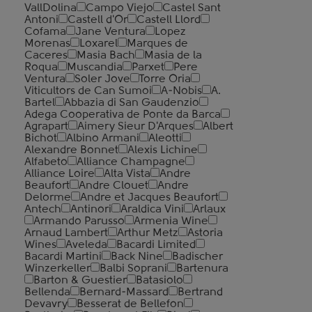
VallDolina
Campo Viejo
Castel Sant
Antoni
Castell d'Or
Castell Llord
Cofama
Jane Ventura
Lopez
Morenas
Loxarel
Marques de
Caceres
Masia Bach
Masia de la
Roqua
Muscandia
Parxet
Pere
Ventura
Soler Jove
Torre Oria
Viticultors de Can Sumoi
A-Nobis
A.
Bartel
Abbazia di San Gaudenzio
Adega Cooperativa de Ponte da Barca
Agrapart
Aimery Sieur D'Arques
Albert
Bichot
Albino Armani
Aleotti
Alexandre Bonnet
Alexis Lichine
Alfabeto
Alliance Champagne
Alliance Loire
Alta Vista
Andre
Beaufort
Andre Clouet
Andre
Delorme
Andre et Jacques Beaufort
Antech
Antinori
Araldica Vini
Arlaux
Armando Parusso
Armenia Wine
Arnaud Lambert
Arthur Metz
Astoria
Wines
Aveleda
Bacardi Limited
Bacardi Martini
Back Nine
Badischer
Winzerkeller
Balbi Soprani
Bartenura
Barton & Guestier
Batasiolo
Bellenda
Bernard-Massard
Bertrand
Devavry
Besserat de Bellefon