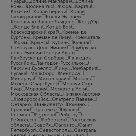
Луары
Долина Макларен
Долина
Роны
Долина Уко
Жюра
Картли
Кахетия
Колли Беричи
Колли
Тревиджиани
Колли Эуганеи
Конельяно Вальдобьядене
Кот д'Ор
Кот де Блан
Кот де Бон
Краснодарский край
Креман де
Бургонь
Креман де Лиму
Кремшталь
Крым
Крымск
Кубань
Куншаг
Ламбруско Дель Эмилия
Ламбруско
дель Эмилия Подери Альти
Ламбруско ди Сорбара
Лангедок-
Руссийон
Лангедок-Руссильон
Лессини Дурелло
Лиму
Ломбардия
Лугана
Мальборо
Мендоса
Минервуа
Миттельрайн
Мозель
Мозель-Саар-Рувер
Монлуи Сюр
Луар
Моравия
Москато д'Асти
Московская Область
Нижняя Австрия
Новороссийск
Ольтрепо Павезе
Онтарио
Пиньолетто
Помино
Прованс
Просекко
Пфальц
Пьемонт
Реджано
Рейнгау
Рейнгессен
Робертсон
Ростовская
область
Савойя
Саленто
Санкт-
Петербург
Севастополь
Сентраль
Велли
Серра Гауша
Сицилия