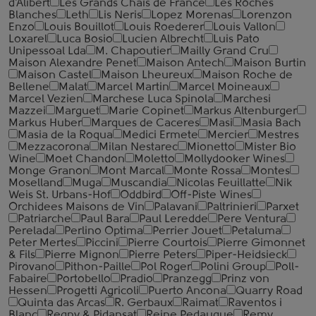
d'Alibert
Les Grands Chais de France
Les Roches
Blanches
Leth
Lis Neris
Lopez Morenas
Lorenzon
Enzo
Louis Bouillot
Louis Roederer
Louis Vallon
Loxarel
Luca Bosio
Lucien Albrecht
Luis Pato
Unipessoal Lda
M. Chapoutier
Mailly Grand Cru
Maison Alexandre Penet
Maison Antech
Maison Burtin
Maison Castel
Maison Lheureux
Maison Roche de
Bellene
Malat
Marcel Martin
Marcel Moineaux
Marcel Vezien
Marchese Luca Spinola
Marchesi
Mazzei
Marguet
Marie Copinet
Markus Altenburger
Markus Huber
Marques de Caceres
Masi
Masia Bach
Masia de la Roqua
Medici Ermete
Mercier
Mestres
Mezzacorona
Milan Nestarec
Mionetto
Mister Bio
Wine
Moet Chandon
Moletto
Mollydooker Wines
Monge Granon
Mont Marcal
Monte Rossa
Montes
Moselland
Muga
Muscandia
Nicolas Feuillatte
Nik
Weis St. Urbans-Hof
Oddbird
Off-Piste Wines
Orchidees Maisons de Vin
Palavani
Paltrinieri
Parxet
Patriarche
Paul Bara
Paul Leredde
Pere Ventura
Perelada
Perlino Optima
Perrier Jouet
Petaluma
Peter Mertes
Piccini
Pierre Courtois
Pierre Gimonnet
& Fils
Pierre Mignon
Pierre Peters
Piper-Heidsieck
Pirovano
Pithon-Paille
Pol Roger
Polini Group
Poll-
Fabaire
Portobello
Pradio
Pranzegg
Prinz von
Hessen
Progetti Agricoli
Puerto Ancona
Quarry Road
Quinta das Arcas
R. Gerbaux
Raimat
Raventos i
Blanc
Regny & Pidansat
Reine Pedauque
Remy