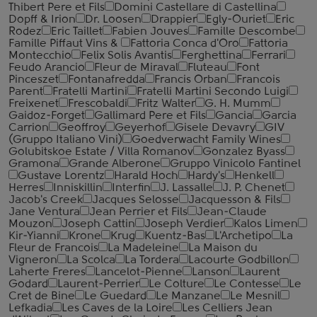
Thibert Pere et Fils
Domini Castellare di Castellina
Dopff & Irion
Dr. Loosen
Drappier
Egly-Ouriet
Eric
Rodez
Eric Taillet
Fabien Jouves
Famille Descombe
Famille Piffaut Vins &
Fattoria Conca d'Oro
Fattoria
Montecchio
Felix Solis Avantis
Ferghettina
Ferrari
Feudo Arancio
Fleur de Miraval
Fluteau
Font
Pinceszet
Fontanafredda
Francis Orban
Francois
Parent
Fratelli Martini
Fratelli Martini Secondo Luigi
Freixenet
Frescobaldi
Fritz Walter
G. H. Mumm
Gaidoz-Forget
Gallimard Pere et Fils
Gancia
Garcia
Carrion
Geoffroy
Geyerhof
Gisele Devavry
GIV
(Gruppo Italiano Vini)
Goedverwacht Family Wines
Golubitskoe Estate / Villa Romanov
Gonzalez Byass
Gramona
Grande Alberone
Gruppo Vinicolo Fantinel
Gustave Lorentz
Harald Hoch
Hardy's
Henkell
Herres
Inniskillin
Interfin
J. Lassalle
J. P. Chenet
Jacob's Creek
Jacques Selosse
Jacquesson & Fils
Jane Ventura
Jean Perrier et Fils
Jean-Claude
Mouzon
Joseph Cattin
Joseph Verdier
Kalos Limen
Kir-Yianni
Krone
Krug
Kuentz-Bas
L'Archetipo
La
Fleur de Francois
La Madeleine
La Maison du
Vigneron
La Scolca
La Tordera
Lacourte Godbillon
Laherte Freres
Lancelot-Pienne
Lanson
Laurent
Godard
Laurent-Perrier
Le Colture
Le Contesse
Le
Cret de Bine
Le Guedard
Le Manzane
Le Mesnil
Lefkadia
Les Caves de la Loire
Les Celliers Jean