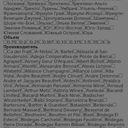
Тоскана
Тревизо
Трентино
Трентино-Альто
Адидже
Тренто
Турень
Умбрия
Утьель-Рекена
Франчакорта
Фриули Грав
Фриули Исонцо
Фриули-
Венеция-Джулия
Центральная Долина
Шампань
Шоре-ле-Бон
Эльзас
Эльки Велли
Эмилия
Эмилия-Романья
Юг
Юго-Восток
Юго-Запад
Южная Словакия
Южный Остров
Юра
Объем
0.75
0.2
0.25
0.187
0.33
0.375
1.5
15
3
6
Производитель
Ca dei Frati
A-Nobis
A. Bartel
Abbazia di San
Gaudenzio
Adega Cooperativa de Ponte da Barca
Agrapart
Aimery Sieur D'Arques
Albert Bichot
Albino
Armani
Aleotti
Alexandre Bonnet
Alexis Lichine
Alfabeto
Alliance Champagne
Alliance Loire
Alta
Vista
Andre Beaufort
Andre Clouet
Andre Delorme
Andre et Jacques Beaufort
Antech
Antinori
Araldica
Vini
Arlaux
Armando Parusso
Armenia Wine
Arnaud
Lambert
Arthur Metz
Astoria Wines
Aveleda
Bacardi
Limited
Bacardi Martini
Back Nine
Badischer
Winzerkeller
Balbi Soprani
Barcelona Brands
Bartenura
Barton & Guestier
Batasiolo
Bellenda
Bernard-Massard
Bertrand Devavry
Besserat de
Bellefon
Bestheim
Beurton et Fils
Bisol
Bodega El
Esteco
Bodegas Carchelo
Bodegas Faustino
Bodegas
Parra Dorada
Bodegas Ramon Bilbao
Bodegas Reymos