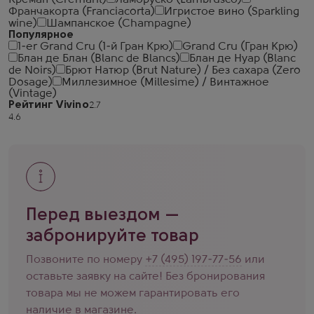
Креман (Cremant)
Ламбруско (Lambrusco)
Франчакорта (Franciacorta)
Игристое вино (Sparkling
wine)
Шампанское (Champagne)
Популярное
1-er Grand Cru (1-й Гран Крю)
Grand Cru (Гран Крю)
Блан де Блан (Blanc de Blancs)
Блан де Нуар (Blanc
de Noirs)
Брют Натюр (Brut Nature) / Без сахара (Zero
Dosage)
Миллезимное (Millesime) / Винтажное
(Vintage)
Рейтинг Vivino
Перед выездом —
забронируйте товар
Позвоните по номеру
+7 (495) 197-77-56
или
оставьте заявку на сайте! Без бронирования
товара мы не можем гарантировать его
наличие в магазине.