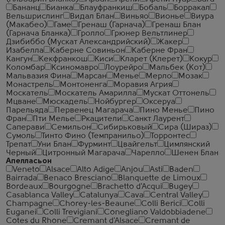
Бананц
Бианка
Блауфранкиш
Бобаль
Борракал
Вельшрислинг
Видал Блан
Виньяо
Вионье
Виура
(Макабео)
Гаме
Гренаш (Гарнача)
Гренаш Блан
(Гарнача Бланка)
Гролло
Грюнер Вельтлинер
Дзибиббо (Мускат Александрийский)
Жакер
Изабелла
Каберне Совиньон
Каберне Фран
Кангун
Кекфранкош
Киси
Кларет (Клерет)
Кокур
Коломбар
Ксиномавро
Лоурейро
Мальбек (Кот)
Мальвазия Фина
Марсан
Менье
Мерло
Мозак
Монастрель
Монтоненга
Моравия Агрия
Москатель
Москатель Амарилла
Мускат Оттонель
Мцване
Мюскадель
Нойбургер
Оксеруа
Парельяда
Первенец Магарача
Пино Менье
Пино
Фран
Пти Мелье
Ркацители
Санкт Лаурент
Саперави
Семильон
Сибирьковый
Сира (Шираз)
Сумоль
Тинто Фино (Темпранильо)
Торронтес
Трепат
Уни Блан
Фурминт
Цвайгельт
Цимлянский
Черный
Цитронный Магарача
Чарелло
Шенен Блан
Апелласьон
Veneto
Alsace
Alto Adige
Anjou
Asti
Baden
Bairrada
Benaco Bresciano
Blanquette de Limoux
Bordeaux
Bourgogne
Brachetto d'Acqui
Bugey
Casablanca Valley
Catalunya
Cava
Central Valley
Champagne
Chorey-les-Beaune
Colli Berici
Colli
Euganei
Colli Trevigiani
Conegliano Valdobbiadene
Cotes du Rhone
Cremant d'Alsace
Cremant de