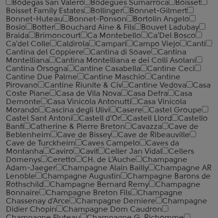
Bodegas San Valero
Bodegues Sumarroca
Boisset
Boisset Family Estates
Bollinger
Bonnet-Gilmert
Bonnet-Huteau
Bonnet-Ponson
Bortolin Angelo
Bosio
Botter
Bouchard Aine & Fils
Bouvet Ladubay
Braida
Brimoncourt
Ca Montebello
Ca'Del Bosco
Ca'del Colle
Caldirola
Campari
Campo Viejo
Canti
Cantina del Coppiere
Cantina di Soave
Cantina
Montelliana
Cantina Montelliana e dei Colli Asolani
Cantina Orsogna
Cantine Casabella
Cantine Ceci
Cantine Due Palme
Cantine Maschio
Cantine
Pirovano
Cantine Riunite & Civ
Cantine Vedova
Casa
Coste Piane
Casa de Vila Nova
Casa Defra
Casa
Demonte
Casa Vinicola Antonutti
Casa Vinicola
Morando
Cascina degli Ulivi
Casere
Castel Groupe
Castel Sant Antoni
Castell d'Or
Castell Llord
Castello
Banfi
Catherine & Pierre Breton
Cavazza
Cave de
Beblenheim
Cave de Bissey
Cave de Ribeauville
Cave de Turckheim
Caves Campelo
Caves da
Montanha
Caviro
Cavit
Celler Jan Vidal
Cellers
Domenys
Ceretto
CH. de L'Auche
Champagne
Adam-Jaeger
Champagne Alain Bailly
Champagne AR
Lenoble
Champagne Augustin
Champagne Barons de
Rothschild
Champagne Bernard Remy
Champagne
Bonnaire
Champagne Breton Fils
Champagne
Chassenay d'Arce
Champagne Demiere
Champagne
Didier Chopin
Champagne Dom Caudron