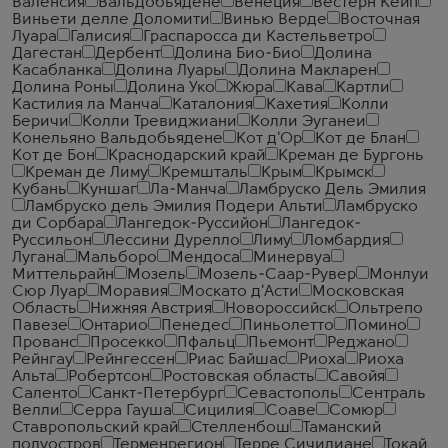
Валенсия
Вальдобьядене
Венеция
Вестерн Кейп
Виньети делле Доломити
Винью Верде
Восточная
Луара
Галисия
Граспаросса ди Кастельветро
Дагестан
Дербент
Долина Био-Био
Долина
Касабланка
Долина Луары
Долина Макларен
Долина Роны
Долина Уко
Жюра
Кава
Картли
Кастилия ла Манча
Каталония
Кахетия
Колли
Беричи
Колли Тревиджиани
Колли Эуганеи
Конельяно Вальдобьядене
Кот д'Ор
Кот де Блан
Кот де Бон
Краснодарский край
Креман де Бургонь
Креман де Лиму
Кремшталь
Крым
Крымск
Кубань
Куншаг
Ла-Манча
Ламбруско Дель Эмилия
Ламбруско дель Эмилия Подери Альти
Ламбруско
ди Сорбара
Лангедок-Руссийон
Лангедок-
Руссильон
Лессини Дурелло
Лиму
Ломбардия
Лугана
Мальборо
Мендоса
Минервуа
Миттельрайн
Мозель
Мозель-Саар-Рувер
Монлуи
Сюр Луар
Моравия
Москато д'Асти
Московская
Область
Нижняя Австрия
Новороссийск
Ольтрепо
Павезе
Онтарио
Пенедес
Пиньолетто
Помино
Прованс
Просекко
Пфальц
Пьемонт
Реджано
Рейнгау
Рейнгессен
Риас Байшас
Риоха
Риоха
Альта
Робертсон
Ростовская область
Савойя
Саленто
Санкт-Петербург
Севастополь
Сентраль
Велли
Серра Гауша
Сицилия
Соаве
Сомюр
Ставропольский край
Стелленбош
Таманский
полуостров
Терменрегион
Терре Сичилиане
Токай