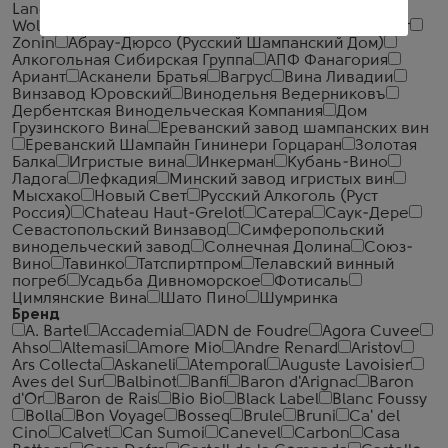
Landauer-Gisperg
Winzerverein Hechtsheim
Wolfberger
Yalumba
Zimmermann-Graeff & Muller
Zonin
Абрау-Дюрсо (Русский Шампанский Дом)
Алкогольная Сибирская Группа
АПФ Фанагория
Ариант
Асканели Братья
Вагрус
Вина Ливадии
Винзавод Юровский
Винодельня Ведерниковъ
Дербентская Винодельческая Компания
Дом
Грузинского Вина
Ереванский завод шампанских вин
Ереванский Шампайн Гининери Горцаран
Золотая
Балка
Игристые вина
Инкерман
Кубань-Вино
Ладога
Лефкадия
Минский завод игристых вин
Мысхако
Новый Свет
Русский Алкоголь (Руст
Россия)
Сhateau Haut-Grelot
Сатера
Саук-Дере
Севастопольский Винзавод
Симферопольский
винодельческий завод
Солнечная Долина
Союз-
Вино
Тавинко
Татспиртпром
Телавский винный
погреб
Усадьба Дивноморское
Фотисаль
Цимлянские Вина
Шато Пино
Шумринка
Бренд
A. Bartel
Accademia
ADN de Foudre
Agora Cuvee
Ahso
Altemasi
Amore Mio
Andre Renard
Aristov
Ars Collecta
Askaneli
Atemporal
Auguste Lavoisier
Aves del Sur
Balbinot
Banfi
Baron d'Arignac
Baron
d'Or
Baron de Rais
Bio Bio
Black Label
Blanc Foussy
Bolla
Bon Voyage
Bosseq
Brule
Bruni
Ca' del
Cino
Calvet
Can Sumoi
Canevel
Carbon
Casa