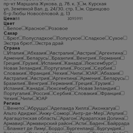
пр-кт Маршала Жукова. д. 78. к. 3
м. Курская
ул. Земляной Вал. д. 24/30. стр. 1
м. Одинцово
б-р Любы Новосёловой. д. 13
Цена
Цвет
Белое
Красное
Розовое
Сахар
Брют
Полусладкое
Полусухое
Сладкое
Сухое
Экстра брют
Экстра драй
Страна
Италия
Абхазия
Австралия
Австрия
Аргентина
Армения
Беларусь
Бразилия
Венгрия
Германия
Греция
Грузия
Испания
Канада
Люксембург
Новая Зеландия
Португалия
Россия
Сербия
Словакия
Франция
Чехия
Чили
ЮАР
Абхазия
Австралия
Австрия
Аргентина
Армения
Беларусь
Бразилия
Венгрия
Германия
Греция
Грузия
Испания
Канада
Люксембург
Новая Зеландия
Португалия
Россия
Сербия
Словакия
Франция
Чехия
Чили
ЮАР
Регион
Венето
Абруццо
Аделаида Хиллз
Аконкагуа
Альто Адидже
Анжу-Сомюр
Антр-де-Мер
Апулия
Арагацотнская область
Арагон
Араратская Долина
Армавир
Армавирский район
Асти
Баден
Байррада
Бланкет де Лиму
Бордо
Бургенланд
Бургундия