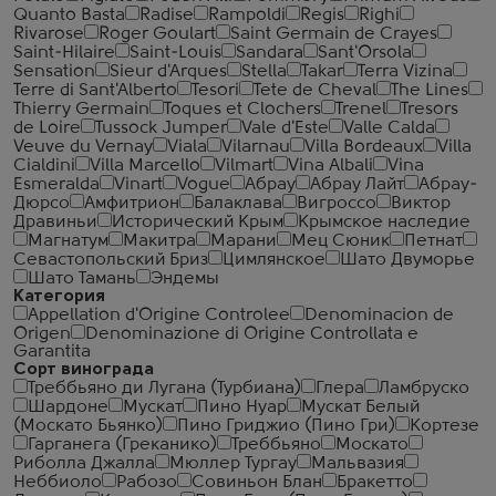
Quanto Basta
Radise
Rampoldi
Regis
Righi
Rivarose
Roger Goulart
Saint Germain de Crayes
Saint-Hilaire
Saint-Louis
Sandara
Sant'Orsola
Sensation
Sieur d'Arques
Stella
Takar
Terra Vizina
Terre di Sant'Alberto
Tesori
Tete de Cheval
The Lines
Thierry Germain
Toques et Clochers
Trenel
Tresors
de Loire
Tussock Jumper
Vale d'Este
Valle Calda
Veuve du Vernay
Viala
Vilarnau
Villa Bordeaux
Villa
Cialdini
Villa Marcello
Vilmart
Vina Albali
Vina
Esmeralda
Vinart
Vogue
Абрау
Абрау Лайт
Абрау-
Дюрсо
Амфитрион
Балаклава
Вигроссо
Виктор
Дравиньи
Исторический Крым
Крымское наследие
Магнатум
Макитра
Марани
Мец Сюник
Петнат
Севастопольский Бриз
Цимлянское
Шато Двуморье
Шато Тамань
Эндемы
Категория
Appellation d'Origine Controlee
Denominacion de
Origen
Denominazione di Origine Controllata e
Garantita
Сорт винограда
Треббьяно ди Лугана (Турбиана)
Глера
Ламбруско
Шардоне
Мускат
Пино Нуар
Мускат Белый
(Москато Бьянко)
Пино Гриджио (Пино Гри)
Кортезе
Гарганега (Греканико)
Треббьяно
Москато
Риболла Джалла
Мюллер Тургау
Мальвазия
Неббиоло
Рабозо
Совиньон Блан
Бракетто