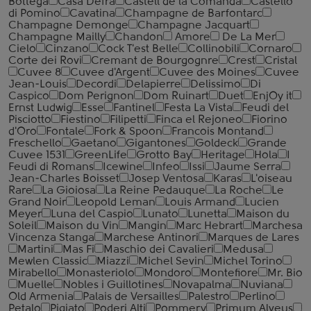
Bottega
Casa Defra
Castell de la Comanda
Castello
di Pomino
Cavatina
Champagne de Barfontarc
Champagne Demonge
Champagne Jacquart
Champagne Mailly
Chandon
Amore
De La Mer
Cielo
Cinzano
Cock T'est Belle
Collinobili
Cornaro
Corte dei Rovi
Cremant de Bourgognre
Crest
Cristal
Cuvee 8
Cuvee d'Argent
Cuvee des Moines
Cuvee
Jean-Louis
Decordi
Delapierre
Delissimo
Di
Caspico
Dom Perignon
Dom Ruinart
Duet
EnjOy it
Ernst Ludwig
Esse
Fantinel
Festa La Vista
Feudi del
Pisciotto
Fiestino
Filipetti
Finca el Rejoneo
Fiorino
d'Oro
Fontale
Fork & Spoon
Francois Montand
Freschello
Gaetano
Gigantones
Goldeck
Grande
Cuvee 1531
GreenLife
Grotto Bay
Heritage
Hola
I
Feudi di Romans
Icewine
Infeo
Issi
Jaume Serra
Jean-Charles Boisset
Josep Ventosa
Karas
L'oiseau
Rare
La Gioiosa
La Reine Pedauque
La Roche
Le
Grand Noir
Leopold Leman
Louis Armand
Lucien
Meyer
Luna del Caspio
Lunato
Lunetta
Maison du
Soleil
Maison du Vin
Mangin
Marc Hebrart
Marchesa
Vincenza Stanga
Marchese Antinori
Marques de Lares
Martini
Mas Fi
Maschio dei Cavalieri
Medusa
Mewlen Classic
Miazzi
Michel Sevin
Michel Torino
Mirabello
Monasteriolo
Mondoro
Montefiore
Mr. Bio
Muelle
Nobles i Guillotines
Novapalma
Nuviana
Old Armenia
Palais de Versailles
Palestro
Perlino
Petalo
Pigiato
Poderi Alti
Pommery
Primum Alveus