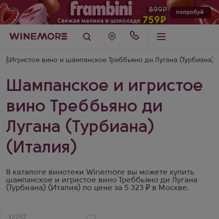
🍾Игристое вино и шампанское Треббьяно ди Лугана (Турбиана) 
Шампанское и игристое
вино Треббьяно ди
Лугана (Турбиана)
(Италия)
В каталоге винотеки Winemore вы можете купить
шампанское и игристое вино Треббьяно ди Лугана
(Турбиана) (Италия) по цене за 5 323 ₽ в Москве.
Артикул
32257