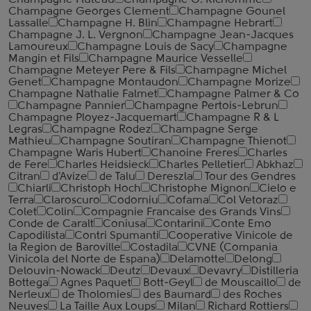
Champagne Fluteau
Champagne G. Richomme
Champagne Georges Clement
Champagne Gounel
Lassalle
Champagne H. Blin
Champagne Hebrart
Champagne J. L. Vergnon
Champagne Jean-Jacques
Lamoureux
Champagne Louis de Sacy
Champagne
Mangin et Fils
Champagne Maurice Vesselle
Champagne Meteyer Pere & Fils
Champagne Michel
Genet
Champagne Montaudon
Champagne Morize
Champagne Nathalie Falmet
Champagne Palmer & Co
Champagne Pannier
Champagne Pertois-Lebrun
Champagne Ployez-Jacquemart
Champagne R & L
Legras
Champagne Rodez
Champagne Serge
Mathieu
Champagne Soutiran
Champagne Thienot
Champagne Waris Hubert
Chanoine Freres
Charles
de Fere
Charles Heidsieck
Charles Pelletier
Abkhaz
Citran
d'Avize
de Talu
Dereszla
Tour des Gendres
Chiarli
Christoph Hoch
Christophe Mignon
Cielo e
Terra
Claroscuro
Codorniu
Cofama
Col Vetoraz
Colet
Colin
Compagnie Francaise des Grands Vins
Conde de Caralt
Coniusa
Contarini
Conte Emo
Capodilista
Contri Spumanti
Cooperative Vinicole de
la Region de Baroville
Costadila
CVNE (Compania
Vinicola del Norte de Espana)
Delamotte
Delong
Delouvin-Nowack
Deutz
Devaux
Devavry
Distilleria
Bottega
Agnes Paquet
Bott-Geyl
de Mouscaillo
de
Nerleux
de Tholomies
des Baumard
des Roches
Neuves
La Taille Aux Loups
Milan
Richard Rottiers