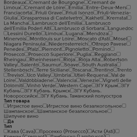
Bordeaux
Cremant de Bourgogne
Cremant de
Limoux
Cremant de Loire
Emilia
Entre-Deux-Mers
Franciacorta
Friuli Grave
Friuli Isonzo
Friuli-Venezia-
Giulia
Grasparossa di Castelvetro
Kakheti
Kremstal
La Mancha
Lambrusco dell'Emilia
Lambrusco
dell'Emilia Poderi Alti
Lambrusco di Sorbara
Languedoc
Lessini Durello
Limoux
Lugana
Mendoza
Minervois
Montlouis sur Loire
Moscato d'Asti
Mosel
Niagara Peninsula
Niederosterreich
Oltrepo Pavese
Penedes
Pfalz
Piemont
Pignoletto
Pomino
Prosecco
Prosecco Superiore
Puglia
Reggiano
Rheingau
Rheinhessen
Rioja
Rioja Alta
Robertson
Valley
Salento
Saumur
Soave
South Australia
Stellenbosch
Terre Siciliane
Toscana
Trentino
Trento
Treviso
Uco Valley
Umbria
Utiel-Requena
Val de
Loire
Valdobbiadene
Valencia
Venezie
Vigneti delle
Dolomiti
Vinho Verde
Western Cape
ЗГУ Крым
ЗГУ
Кубань
ЗГУ Кубань. Крымск
ЗГУ Кубань.
Новороссийск
ЗГУ Кубань. Таманский полуостров
Тип товара
Игристое вино
Игристое вино безалкогольное
Шампанское
Шампанское безалкогольное
Шипучее вино
Да
Тип
Кава (Cava)
Просекко (Prosecco)
Асти (Asti)