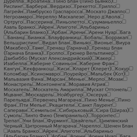
Дурелла
Кроатина
Пино Блан (Пино Бьянко)
Рислинг
Барбера
Вердизо
Грекетто
Грилло
Лагрейн
Ламбруско Граспаросса
Москато Джалло
Негроамаро
Нерелло Маскалезе
Неро д'Авола
Ортруго
Пассерина
Пиньолетто
Сузуманьелло
Азаль Бранко
Айрен
Алиготе
Альбариньо
(Альбарин Бланко)
Арбан
Арени
Арени Нуар
Бага
Бананц
Бианка
Блауфранкиш
Бобаль
Борракал
Вельшрислинг
Видал Блан
Виньяо
Вионье
Виура
(Макабео)
Гаме
Гренаш (Гарнача)
Гренаш Блан
(Гарнача Бланка)
Гролло
Грюнер Вельтлинер
Дзибиббо (Мускат Александрийский)
Жакер
Изабелла
Каберне Совиньон
Каберне Фран
Кангун
Кекфранкош
Киси
Кларет (Клерет)
Кокур
Коломбар
Ксиномавро
Лоурейро
Мальбек (Кот)
Мальвазия Фина
Марсан
Менье
Мерло
Мозак
Монастрель
Монтоненга
Моравия Агрия
Москатель
Москатель Амарилла
Мускат Оттонель
Мцване
Мюскадель
Нойбургер
Оксеруа
Парельяда
Первенец Магарача
Пино Менье
Пино
Фран
Пти Мелье
Ркацители
Санкт Лаурент
Саперави
Семильон
Сибирьковый
Сира (Шираз)
Сумоль
Тинто Фино (Темпранильо)
Торронтес
Трепат
Уни Блан
Фурминт
Цвайгельт
Цимлянский
Черный
Цитронный Магарача
Чарелло
Шенен Блан
Азаль Бранко
Айрен
Алиготе
Альбариньо
(Альбарин Бланко)
Арбан
Арени
Арени Нуар
Бага