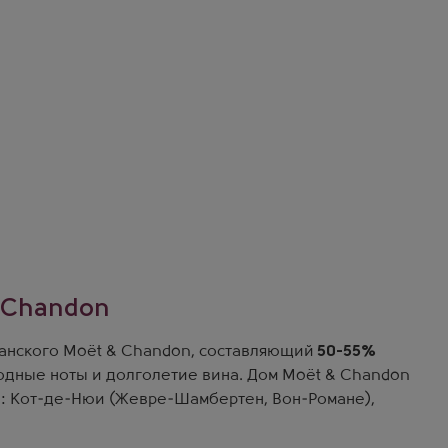
 Chandon
анского Moët & Chandon, составляющий
50-55%
ягодные ноты и долголетие вина. Дом Moët & Chandon
: Кот-де-Нюи (Жевре-Шамбертен, Вон-Романе),