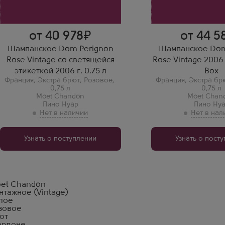
Шампань
от 40 978
от 44 5
Шампанское Dom Perignon
Шампанское Dom
Rose Vintage co светящейся
Rose Vintage 2006 г
этикеткой 2006 г. 0.75 л
Box
Франция
,
Экстра брют
,
Розовое
,
Франция
,
Экстра бр
0,75 л
0,75 л
Moet Chandon
Moet Chan
Пино Нуар
Пино Ну
Узнать о поступлении
Узнать о пост
et Chandon
нтажное (Vintage)
лое
зовое
ют