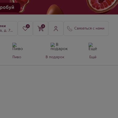
еки
0
0
Связаться с нами
8, к. 3
Пиво
В подарок
Ещё