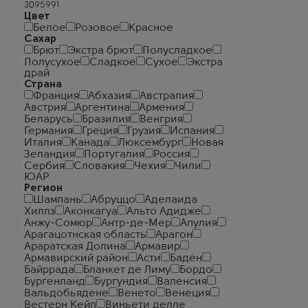
Цвет
Белое
Розовое
Красное
Сахар
Брют
Экстра брют
Полусладкое
Полусухое
Сладкое
Сухое
Экстра
драй
Страна
Франция
Абхазия
Австралия
Австрия
Аргентина
Армения
Беларусь
Бразилия
Венгрия
Германия
Греция
Грузия
Испания
Италия
Канада
Люксембург
Новая
Зеландия
Португалия
Россия
Сербия
Словакия
Чехия
Чили
ЮАР
Регион
Шампань
Абруццо
Аделаида
Хиллз
Аконкагуа
Альто Адидже
Анжу-Сомюр
Антр-де-Мер
Апулия
Арагацотнская область
Арагон
Араратская Долина
Армавир
Армавирский район
Асти
Баден
Байррада
Бланкет де Лиму
Бордо
Бургенланд
Бургундия
Валенсия
Вальдобьядене
Венето
Венеция
Вестерн Кейп
Виньети делле