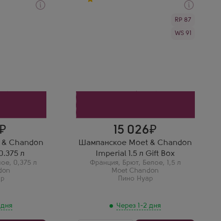
Через 1-2 дня
RP 87
кое
Белое Брют Шампанское
ют Империал
Моет и Шандон Империал в
WS 91
подарочной коробке
Производитель
Moet Chandon
Сорт винограда
Пино Нуар
Регион
Шампань
Галина Ю.
 уровня в
Вкус Моэт
Магнум Моэт Империал —
знаваем:
король вечеринок! 1.5 литра
совых и
легенды в шикарной
абильно
коробке.
15 026
 & Chandon
Шампанское Moet & Chandon
0.375 л
Imperial 1.5 л Gift Box
лое
,
0,375 л
Франция
,
Брют
,
Белое
,
1,5 л
don
Moet Chandon
ар
Пино Нуар
 дня
Через 1-2 дня