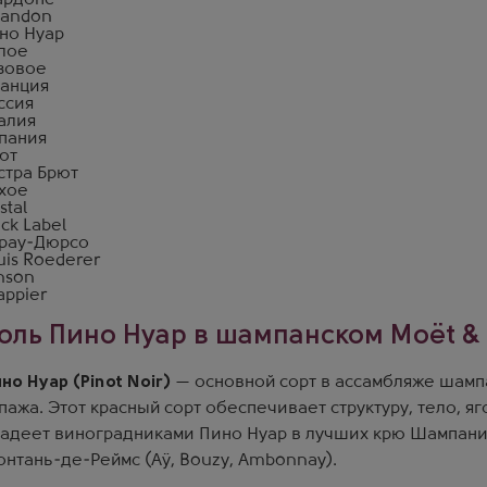
рдоне
andon
но Нуар
лое
зовое
анция
ссия
алия
пания
ют
стра Брют
хое
stal
ack Label
рау-Дюрсо
uis Roederer
nson
appier
оль Пино Нуар в шампанском Moët &
но Нуар (Pinot Noir)
— основной сорт в ассамбляже шамп
пажа. Этот красный сорт обеспечивает структуру, тело, 
адеет виноградниками Пино Нуар в лучших крю Шампани
нтань-де-Реймс (Aÿ, Bouzy, Ambonnay).