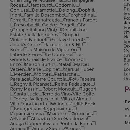
Ша
Champagne Mousse Fils
Champagne
Ch
Rodez
Claroscuro
Codorniu
Пи
Coniusa
Delamotte
Delong
Dopff &
Бе
Irion
Famille Descombe
Ferghettina
Ро
Ferrari
Fontanafredda
Francois Parent
Фр
Frescobaldi
Gaidoz-Forget
GIV
Ро
(Gruppo Italiano Vini)
Golubitskoe
Ит
Estate / Villa Romanov
Gruppo
Ис
Vinicolo Fantinel
Gustave Lorentz
Бр
Jacob's Creek
Jacquesson & Fils
Эк
Krone
La Maison du Vigneron
Су
Laherte Freres
Le Contesse
Les
Cri
Grands Chais de France
Lorenzon
Bl
Enzo
Maison Burtin
Malat
Marcel
Аб
Vezien
Marie Copinet
Markus Huber
Lo
La
Mercier
Montes
Patriarche
Dr
Perelada
Pierre Courtois
Poll-Fabaire
Regny & Pidansat
Reine Pedauque
Р
Remy Massin
Robert Moncuit
Ruggeri
Santa Lucia
Terre da Vino/Vite Colte
Torley
Vallepicciola
Villa di Alma
Пи
Villa Franciacorta
Weingut Judith Beck
Винодельня Ведерниковъ
ку
Игристые вина
Мысхако
Фотисаль
вл
A-Nobis
Abbazia di San Gaudenzio
Мо
Adega Cooperativa de Ponte da Barca
Agrapart
Aimery Sieur D'Arques