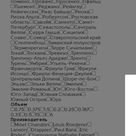
Помино
Прованс
Просекко
Пфальц
Пьемонт
Реджано
Рейнгау
Рейнгессен
Риас Байшас
Риоха
Риоха Альта
Робертсон
Ростовская
область
Савойя
Саленто
Санкт-
Петербург
Севастополь
Сентраль
Велли
Серра Гауша
Сицилия
Соаве
Сомюр
Ставропольский край
Стелленбош
Таманский полуостров
Терменрегион
Терре Сичилиане
Токай
Тоскана
Тревизо
Трентино
Трентино-Альто Адидже
Тренто
Турень
Умбрия
Утьель-Рекена
Франчакорта
Фриули Грав
Фриули
Исонцо
Фриули-Венеция-Джулия
Центральная Долина
Шоре-ле-Бон
Эльзас
Эльки Велли
Эмилия
Эмилия-Романья
Юг
Юго-Восток
Юго-Запад
Южная Словакия
Южный Остров
Юра
Объем
0.75
0.375
1.5
0.2
0.25
0.187
0.33
0.5
15
3
6
Производитель
Moet Chandon
Louis Roederer
Lanson
Drappier
Paul Bara
Eric
Rodez
Champagne Nathalie Falmet