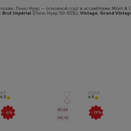
оскве. Пино Нуар — основной сорт в ассамбляже Moët & 
:
Brut Impérial
(Пино Нуар 50-55%),
Vintage
,
Grand Vintag
Артикул
417
Артикул
27264
5.0
4.9
Через 1-2 дня
Через 1-2 дня
RP 88
Белое Брют Шампанское
Розовое Брют Шампа
- 6%
- 19%
Моет и Шандон Империал в
Моет и Шандон Брют
WS 92
подарочной коробке
Розе в подарочной к
Производитель
Производитель
Moet Chandon
Moet Chandon