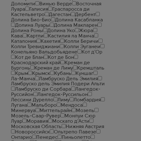
Доломити
Винью Верде
Восточная
Луара
Галисия
Граспаросса ди
Кастельветро
Дагестан
Дербент
Долина Био-Био
Долина Касабланка
Долина Луары
Долина Макларен
Долина Роны
Долина Уко
Жюра
Кава
Картли
Кастилия ла Манча
Каталония
Кахетия
Колли Беричи
Колли Тревиджиани
Колли Эуганеи
Конельяно Вальдобьядене
Кот д'Ор
Кот де Блан
Кот де Бон
Краснодарский край
Креман де
Бургонь
Креман де Лиму
Кремшталь
Крым
Крымск
Кубань
Куншаг
Ла-Манча
Ламбруско Дель Эмилия
Ламбруско дель Эмилия Подери Альти
Ламбруско ди Сорбара
Лангедок-
Руссийон
Лангедок-Руссильон
Лессини Дурелло
Лиму
Ломбардия
Лугана
Мальборо
Мендоса
Минервуа
Миттельрайн
Мозель
Мозель-Саар-Рувер
Монлуи Сюр
Луар
Моравия
Москато д'Асти
Московская Область
Нижняя Австрия
Новороссийск
Ольтрепо Павезе
Онтарио
Пенедес
Пиньолетто