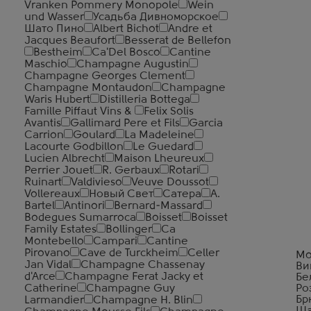
Vranken Pommery Monopole
Wein
und Wasser
Усадьба Дивноморское
Шато Пино
Albert Bichot
Andre et
Jacques Beaufort
Besserat de Bellefon
Bestheim
Ca'Del Bosco
Cantine
Maschio
Champagne Augustin
Champagne Georges Clement
Champagne Montaudon
Champagne
Waris Hubert
Distilleria Bottega
Famille Piffaut Vins &
Felix Solis
Avantis
Gallimard Pere et Fils
Garcia
Carrion
Goulard
La Madeleine
Lacourte Godbillon
Le Guedard
Lucien Albrecht
Maison Lheureux
Perrier Jouet
R. Gerbaux
Rotari
Ruinart
Valdivieso
Veuve Doussot
Vollereaux
Новый Свет
Сатера
A.
Bartel
Antinori
Bernard-Massard
Bodegues Sumarroca
Boisset
Boisset
Family Estates
Bollinger
Ca
Montebello
Campari
Cantine
Pirovano
Cave de Turckheim
Celler
Mo
Jan Vidal
Champagne Chassenay
Ви
d'Arce
Champagne Ferat Jacky et
Бе
Catherine
Champagne Guy
Ро
Бр
Larmandier
Champagne H. Blin