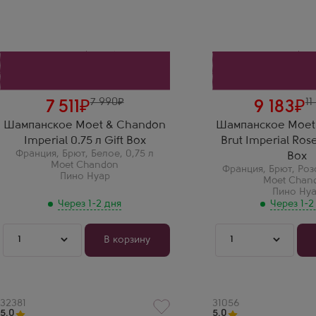
Сорт винограда
Сорт винограда
Пино Нуар
Пино Нуар
Регион
Регион
Шампань
Шампань
Сергей П.
Ольга Н.
Моэт Империал — это
Розовый Моэт — эт
классика, которая не требует
особенное. Очень
представления. Обожаю этот
цвет и фантастичес
тонкий аромат бриоши и
из малины, земляни
спелых яблок. Пузырьки
капельки перца. Вк
очень мелкие и деликатные,
сочный, ягодный, п
7 990
11
7 511
9 183
вкус благородный и
остается строгим и
идеально
элегантным брютом
Шампанское Moet & Chandon
Шампанское Moet
сбалансированный.
Imperial 0.75 л Gift Box
Brut Imperial Rose
Настоящий праздник!
Франция
,
Брют
,
Белое
,
0,75 л
Box
Moet Chandon
Франция
,
Брют
,
Роз
Пино Нуар
Moet Chan
Пино Ну
Через 1-2 дня
Через 1-2
1
1
В корзину
Артикул
32381
Артикул
31056
5.0
5.0