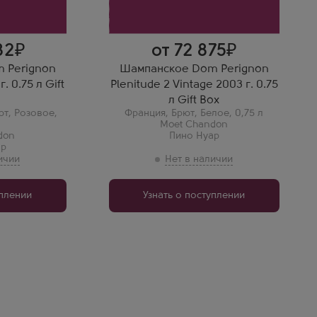
Лидия
Dom Perignon 2003 в
коробке — шедевр!
Комплексный, с нотами
трюфеля, груши и выпечки.
82
от 72 875
Открыли на значимую дату —
запомнится надолго.
 Perignon
Шампанское Dom Perignon
. 0.75 л Gift
Plenitude 2 Vintage 2003 г. 0.75
л Gift Box
ют
,
Розовое
,
Франция
,
Брют
,
Белое
,
0,75 л
Moet Chandon
don
Пино Нуар
ар
уплении
Узнать о поступлении