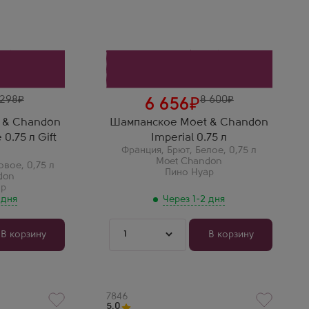
Пино Нуар
Регион
Шампань
Сергей Безруков
Moet & Chandon Imperial —
о нечто
символ успеха. Шампанское,
 нарядный
которое не нуждается в
кий букет
представлении.
ки и
ус очень
ри этом
 298
8 600
6 656
.
 & Chandon
Шампанское Moet & Chandon
 0.75 л Gift
Imperial 0.75 л
Франция
,
Брют
,
Белое
,
0,75 л
Moet Chandon
овое
,
0,75 л
Пино Нуар
don
ар
 дня
Через 1-2 дня
1
В корзину
В корзину
Артикул
7846
5.0