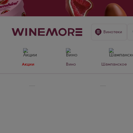
Винотеки
Акции
Вино
Шампанское
Главная
Шампанское и игристое вино
Moët & Chan
Moët & Chandon с Пино 