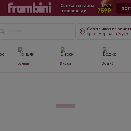
Самовывоз
из винот
пр-кт Маршала Жукова, д. 7
Коньяк
Виски
Водка
don Pinot Noir
Нуар