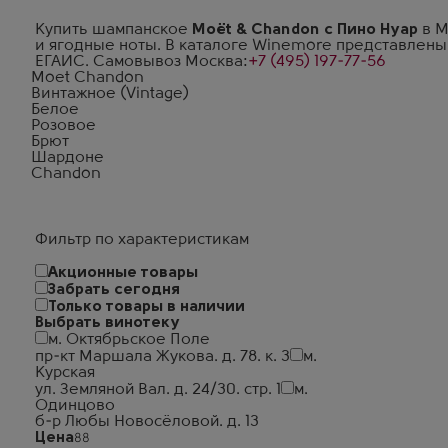
Купить шампанское
Moët & Chandon с Пино Нуар
в М
и ягодные ноты. В каталоге Winemore представлены
ЕГАИС. Самовывоз Москва:
+7 (495) 197-77-56
Moet Chandon
Винтажное (Vintage)
Белое
Розовое
Брют
Шардоне
Chandon
Фильтр по характеристикам
Акционные товары
Забрать сегодня
Только товары в наличии
Выбрать винотеку
м. Октябрьское Поле
пр-кт Маршала Жукова. д. 78. к. 3
м.
Курская
ул. Земляной Вал. д. 24/30. стр. 1
м.
Одинцово
б-р Любы Новосёловой. д. 13
Цена