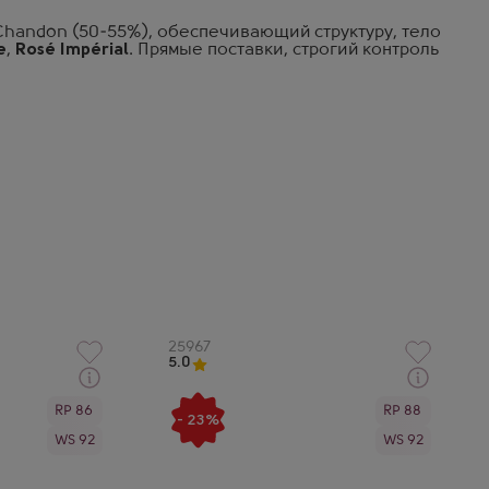
Chandon (50-55%), обеспечивающий структуру, тело
e
,
Rosé Impérial
. Прямые поставки, строгий контроль
Артикул
25967
5.0
Через 1-2 дня
RP 86
RP 88
нское
Белое Брют Шампанское
- 23%
 Империаль
Моет и Шандон Империал
WS 92
WS 92
оробке
Производитель
Moet Chandon
Сорт винограда