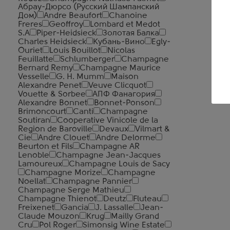
Абрау-Дюрсо (Русский Шампанский
Дом)
Andre Beaufort
Chanoine
Freres
Geoffroy
Lombard et Medot
S.A
Piper-Heidsieck
Золотая Балка
Charles Heidsieck
Кубань-Вино
Egly-
Ouriet
Louis Bouillot
Nicolas
Feuillatte
Schlumberger
Champagne
Bernard Remy
Champagne Maurice
Vesselle
G. H. Mumm
Maison
Alexandre Penet
Veuve Clicquot
Vouette & Sorbee
АПФ Фанагория
Alexandre Bonnet
Bonnet-Ponson
Brimoncourt
Canti
Champagne
Soutiran
Cooperative Vinicole de la
Region de Baroville
Devaux
Vilmart &
Cie
Andre Clouet
Andre Delorme
Beurton et Fils
Champagne AR
Lenoble
Champagne Jean-Jacques
Lamoureux
Champagne Louis de Sacy
Champagne Morize
Champagne
Noellat
Champagne Pannier
Champagne Serge Mathieu
Champagne Thienot
Deutz
Fluteau
Freixenet
Gancia
J. Lassalle
Jean-
Claude Mouzon
Krug
Mailly Grand
Cru
Pol Roger
Simonsig Wine Estate