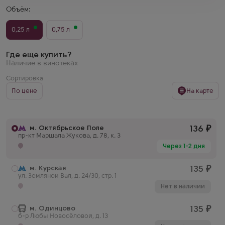
Объём:
0,25 л
0,75 л
Где еще купить?
Наличие в винотеках
Сортировка
По цене
На карте
м. Октябрьское Поле
136
₽
пр-кт Маршала Жукова, д. 78, к. 3
Через 1-2 дня
м. Курская
135
₽
ул. Земляной Вал, д. 24/30, стр. 1
Нет в наличии
м. Одинцово
135
₽
б-р Любы Новосёловой, д. 13