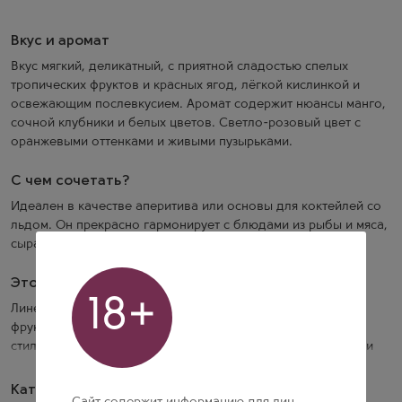
Вкус и аромат
Вкус мягкий, деликатный, с приятной сладостью спелых
тропических фруктов и красных ягод, лёгкой кислинкой и
освежающим послевкусием. Аромат содержит нюансы манго,
сочной клубники и белых цветов. Светло-розовый цвет с
оранжевыми оттенками и живыми пузырьками.
С чем сочетать?
Идеален в качестве аперитива или основы для коктейлей со
льдом. Он прекрасно гармонирует с блюдами из рыбы и мяса,
сырами.
Это интересно!
18+
Линейка Abrau Light — это коллекция лёгких игристых
фруктовых напитков, которые подойдут для молодых,
стильных и ярких людей. Она была полностью обновлена и
теперь включает четыре новых запоминающихся вкуса с
тонкими нотами фруктов и ягод. Эти напитки идеально
Категории напитка