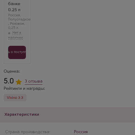
банке
0.25 л
Россия
,
Полусладкое
,
Розовое
,
0,25 л
Узнать о поступлении
Оценка:
5.0
3 отзыва
Рейтинги и награды:
Vivino 3.3
Характеристики
Страна производства:
Россия