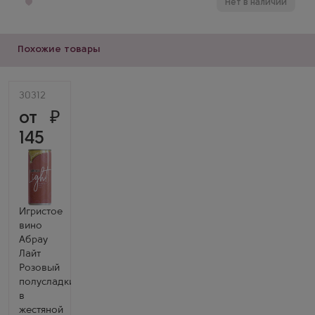
Нет в наличии
Похожие товары
Артикул
30312
Розовое
от
Полусладкое
Игристое
145
вино
Abrau-
Durso
Abrau
Light
Rose
Can
Производитель
Игристое
Абрау-
Дюрсо
вино
(Русский
Абрау
Шампанский
Дом)
Лайт
Бренд
Розовый
Абрау
полусладкий
Лайт
в
жестяной