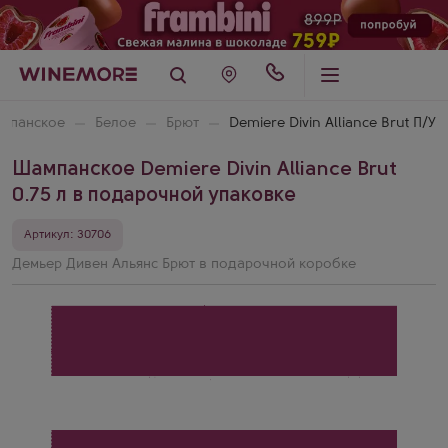
мпанское
Белое
Брют
Demiere Divin Alliance Brut П/У
Шампанское Demiere Divin Alliance Brut
0.75 л в подарочной упаковке
Артикул: 30706
Демьер Дивен Альянс Брют в подарочной коробке