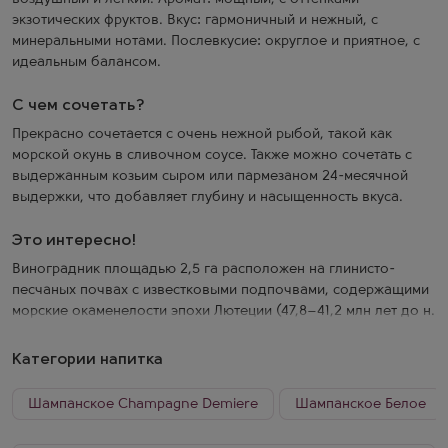
экзотических фруктов. Вкус: гармоничный и нежный, с
минеральными нотами. Послевкусие: округлое и приятное, с
идеальным балансом.
С чем сочетать?
Прекрасно сочетается с очень нежной рыбой, такой как
морской окунь в сливочном соусе. Также можно сочетать с
выдержанным козьим сыром или пармезаном 24-месячной
выдержки, что добавляет глубину и насыщенность вкуса.
Это интересно!
Виноградник площадью 2,5 га расположен на глинисто-
песчаных почвах с известковыми подпочвами, содержащими
морские окаменелости эпохи Лютеции (47,8–41,2 млн лет до н.
э.). Виноград собирался вручную, ферментация происходила
в терморегулируемых чанах. Вино не подвергалось яблочно-
Категории напитка
молочной ферментации и созревало 8 месяцев в барриках (50
%), в нержавеющих чанах и 3 года в бутылках до дегоржажа.
Шампанское Champagne Demiere
Шампанское Белое
Около 25 % резервного вина из сорта винограда Менье
использовалось в производстве шампанского.