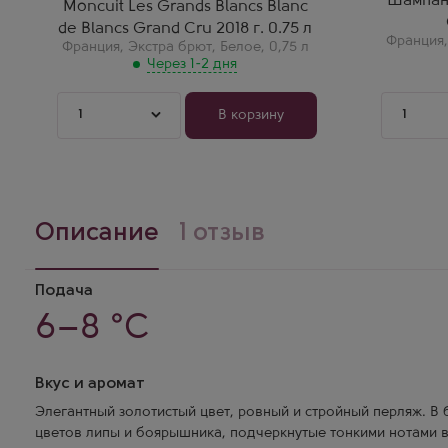
Шампан
Для тех,
Moncuit Les Grands Blancs Blanc
Очень с
de Blancs Grand Cru 2018 г. 0.75 л
невероя
Франция
Франция
,
Экстра брют
,
Белое
,
0,75 л
выдерж
Через 1-2 дня
1
1
В корзину
Описание
1 отзыв
Подача
6–8 °C
Вкус и аромат
Элегантный золотистый цвет, ровный и стройный перляж. В
цветов липы и боярышника, подчеркнутые тонкими нотами в