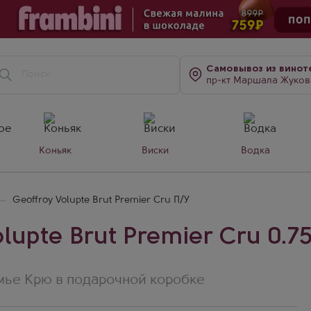
Самовывоз
из винот
пр-кт Маршала Жукова, д. 7
Коньяк
Виски
Водка
Geoffroy Volupte Brut Premier Cru П/У
upte Brut Premier Cru 0.75
ье Крю в подарочной коробке