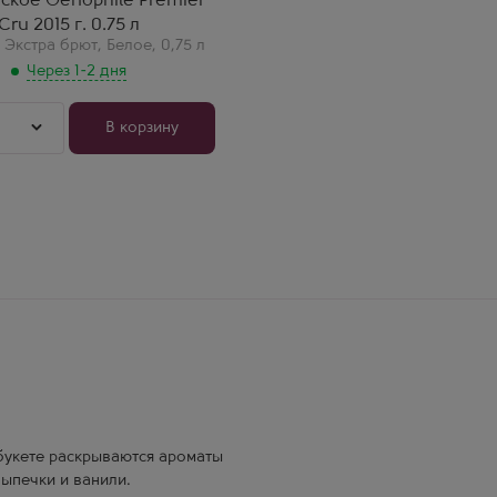
ское Oenophile Premier
 кто ценит чистоту.
ухое, глубокое, с
Cru 2015 г. 0.75 л
тным потенциалом к
,
Экстра брют
,
Белое
,
0,75 л
ке.
Через 1-2 дня
В корзину
 букете раскрываются ароматы
ыпечки и ванили.