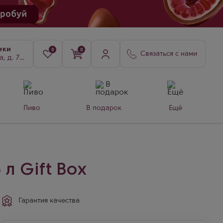
еки
0
0
Связаться с нами
8, к. 3
Пиво
В подарок
Ещё
 л Gift Box
Гарантия качества