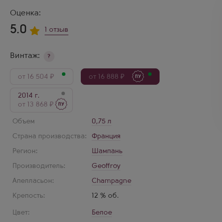
Оценка:
5.0
1 отзыв
Винтаж:
?
от 16 504 ₽
от 16 888 ₽
2014 г.
от 13 868 ₽
Объем
0,75 л
Страна производства:
Франция
Регион:
Шампань
Производитель:
Geoffroy
Апелласьон:
Champagne
Крепость:
12 % об.
Цвет:
Белое