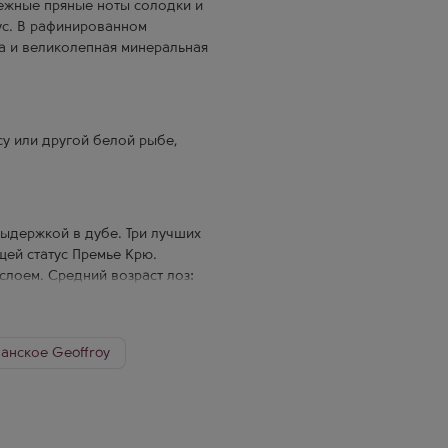
нежные пряные ноты солодки и
ус. В рафинированном
а и великолепная минеральная
су или другой белой рыбе,
выдержкой в дубе. Три лучших
ей статус Премье Крю.
лоем. Средний возраст лоз:
у минимум 3 года).
анское Geoffroy
с (Coquard). Для вина
ампань
часток винифицируется
овых бочках). Малолактика не
ра брют