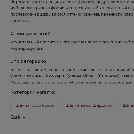
Выразительные тона цитрусовых фруктов, цедры лимона и 
имбирного пряника формируют воздушный и деликатный вк
послевкусии раскрываются оттенки свежевыпеченного хлеб
свежесть.
С чем сочетать?
Изумительный аперитив и прекрасная пара запеченому сиба
морепродуктам.
Это интересно!
Белое – игристое, минеральное, комплексное, с частичной 
участка коммуны Кюмьер в Долине Марны (Cumieres), имеющ
Меловые почвы с очень неглубоким верхним плодородным с
35 лет.
Категории напитка
Выдержка: в течение 7,5 лет на дрожжевом осадке (по закон
Шампанское Белое
Шампанское Шардоне
Шамп
Ручной сбор и ручной триаж. Традиционный шампанский прес
Шампанское Франция Белое
Шампанское Франция Ш
Ещё
используется только сок первого отжима (cuvee). Каждый у
отдельно (для 45% вина в 600-литровых и стандартных дуб
Шампанское Экстра брют
Шампанское Франция Экст
проводится. Дозаж: 6 г/л.