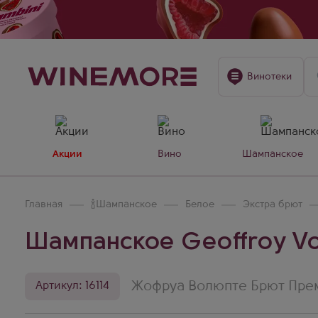
Винотеки
Акции
Вино
Шампанское
Главная
🍾
Шампанское
Белое
Экстра брют
Шампанское Geoffroy Vol
Жофруа Волюпте Брют Прем
Артикул: 16114