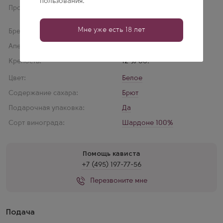
пользования.
Производитель:
Champagne Georges
Clement
Мне уже есть 18 лет
Бренд:
Louis Armand
Апелласьон:
Champagne
Крепость:
12 % об.
Цвет:
Белое
Содержание сахара:
Брют
Подарочная упаковка:
Да
Сорт винограда:
Шардоне 100%
Помощь кависта
+7 (495) 197-77-56
Перезвоните мне
Подача