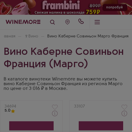
Главная
🍷
Вино
Вино Каберне Совиньон Марго Франция
Вино Каберне Совиньон
Франция (Марго)
В каталоге винотеки Winemore вы можете купить
вино Каберне Совиньон Франция из региона Марго
по цене от 3 016 ₽ в Москве.
Артикул
34694
Артикул
33107
5.0
Через 1-2 дня
Через 1-2 дня
Красное Сухое Вино
Красное Сухое Вино
Шато Жискур
Шато ле Кото Марго
Производитель
Производитель