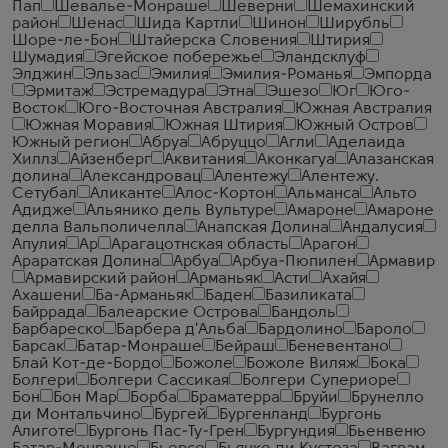
Пап
Шевалье-Монраше
Шеверни
Шемахинский
район
Шенас
Шида Картли
Шинон
Ширубль
Шоре-ле-Бон
Штайерска Словения
Штирия
Шумадия
Эгейское побережье
Эландсклуф
Элджин
Эльзас
Эмилия
Эмилия-Романья
Эмпорда
Эрмитаж
Эстремадура
Этна
Эшезо
Юг
Юго-
Восток
Юго-Восточная Австралия
Южная Австралия
Южная Моравия
Южная Штирия
Южный Остров
Южный регион
Абруа
Абруццо
Агли
Аделаида
Хиллз
Айзенберг
Аквитания
Аконкагуа
Алазанская
долина
Александровац
Алентежу
Алентежу.
Сетубал
Аликанте
Алос-Кортон
Альманса
Альто
Адидже
Альянико дель Вультуре
Амароне
Амароне
делла Вальполичелла
Анапская Долина
Андалусия
Апулия
Ар
Арагацотнская область
Арагон
Араратская Долина
Арбуа
Арбуа-Пюпилен
Армавир
Армавирский район
Арманьяк
Асти
Ахайя
Ахашени
Ба-Арманьяк
Баден
Базиликата
Байррада
Балеарские Острова
Бандоль
Барбареско
Барбера д'Альба
Бардолино
Бароло
Барсак
Батар-Монраше
Бейраш
Беневентано
Блай Кот-де-Бордо
Божоле
Божоле Виляж
Бока
Болгери
Болгери Сассикая
Болгери Супериоре
Бон
Бон Мар
Борба
Браматерра
Бруйи
Брунелло
ди Монтальчино
Бургей
Бургенланд
Бургонь
Алиготе
Бургонь Пас-Ту-Грен
Бургундия
Бьенвеню