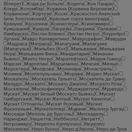
(Клерет)
Кода ди Вольпе
Кодега
Кок Пандас
Кокур
Коломбар
Корвина (Корвина Веронезе)
Корвиноне
Кортезе
Косю
Красностоп Анапский
(или Золотовский)
Красные сорта винограда
Крахуна
Кроатина
Ксинистери
Ксиномавро
Кумшацкий
Кундза
Лагрейн
Лакрима
Лалвари
Ламбруско
Листан Бланко
Листан Негро
Лоурейро
Лугана
Мавро Калавритино
Мавродафне
Мавруди
Мадраса (Матраса)
Малагузия
Малагузия
(Малагузья)
Мальбек (Кот)
Мальвазия
Мальвазия
Нера
Мальвазия Фина
Мандилария
Манзони
Бьянко
Манто Негро
Маратефтико
Мария Гомеш
Марсан
Марселан
Марцемино
Менсия
Менье
Мерсегера
Молдова
Молинара
Монастрель
Моника
Монтепульчано
Морава
Морио Мускат
Москатель
Москатель Гальего
Москатель де Грано
Менудо
Москато
Москато Джалло
Москато Роза
Мосхатела
Мосхофилеро
Муджуретули
Мурведр
Мускат
Мускат Белый (Москато Бьянко)
Мускат
Гамбургский
Мускат Желтый
Мускат Канелли
Мускат Оттонель
Мускат Розовый
Мускат
Фронтиньян
Мускателлер
Мцване
Мюллер Тургау
Мюскаде (Мелонь де Бургонь)
Мюскадель
Нариндже
Нашетта
Неббиоло
Негретт
Негроамаро
Нерелло Каппуччио
Нерелло
Маскалезе
Неро Буоно
Неро д'Авола
Неро ди Троя