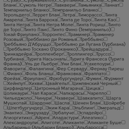
Сузао
Сузуманьелло
Султанина
Сумоль
Сумоль
Бланк
Сумоль Негре
Тавквери
Тамьяника
Таннат
Темпарнильо Бланко
Темпранильо Бланко
Терольдего
Террет Блан
Тетра
Тиморассо
Тинта
Амарела
Тинта Баррока
Тинта де Торо
Тинта Као
Тинта Негра
Тинта Негра Моле
Тинта Рориш
Тинто
де Торо
Тинто Паис
Тинто Фино (Темпранильо)
Токай Фриулано
Торронтес
Траминер
Траминер
Розовый
Треббиано ди Романья
Треббьяно
Треббьяно Д'Абруццо
Треббьяно ди Лугана (Турбиана)
Треббьяно Тоскано (Проканико)
Трейшадура
Тринкадейра
Тролленберг
Троллингер
Труссо
Турбиана
Турига Насьональ
Турига Франсеса (Турига
Франка)
Уль де Льебре
Уни Блан
Усахелоури
Фаворита
Фалангина
Фер Серваду
Фернау Пиреш
Фиано
Фоль Бланш
Франковка
Фраппато
Фрейза
Фриулано
Фрюбургундер
Фумин
Фурминт
Хейнпут
Хихви
Цвайгельт
Цимлянский Черный
Цирфандлер
Цитронный Магарача
Цицка
Цоликаури
Чал Караси
Чалкарасы
Чарелло
Чильеджоло
Чинури
Чхавери
Шавкапито
Шарга
Мушкотай
Шардоне
Шасла
Шенен Блан
Шойребе
Шпетбургундер
Эким Кара
Эльблинг
Эмеральд
Энантио
Энкрузаду
Эрбалуче
Эспадейро
Агиоргитико
Айрен
Аладастури
Алеатико
Александроули
Алиготе
Аликанте
Аликанте Буше
Альбариньо (Альбарин Бланко)
Альбаросса