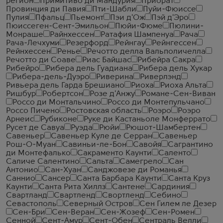
регион
Примитиво ди Мандурия
Приорат
Провинция ди Павия
Пти-Шабли
Пуйи-Фюиссе
Пулия
Пфальц
Пьемонт
Пэи д'Ож
Пэй д'Эро
Пюиссеген-Сент-Эмильон
Пюйи-Фюме
Пюлини-
Монраше
Райнхессен
Ратафия Шампенуа
Рача
Рача-Лечхуми
Резерфорд
Рейнгау
Рейнгессен
Рейнхессен
Ренье
Речотто делла Вальполичелла
Речотто ди Соаве
Риас Байшас
Рибейра Сакра
Рибейро
Рибера дель Гуадиана
Рибера дель Хукар
Рибера-дель-Дуэро
Риверина
Риверлэнд
Ривьера дель Гарда Брешиано
Риоха
Риоха Альта
Ришбур
Робертсон
Розе д'Анжу
Романе-Сен-Виван
Россо ди Монтальчино
Россо ди Монтепульчано
Россо Пичено
Ростовская область
Роэро
Роэро
Арнеис
Рубиконе
Руке ди Кастаньоле Монферрато
Русет де Савуа
Руэда
Рюйи
Рюшот-Шамбертен
Савеньер
Савеньер Куле де Серран
Савеньер
Рош-О-Муан
Савиньи-ле-Бон
Савойя
Сагрантино
ди Монтефалько
Сакраменто Каунти
Саленто
Саличе Салентино
Сальта
Самегрело
Сан
Антонио
Сан-Хуан
Санджовезе ди Романья
Саннио
Сансер
Санта Барбара Каунти
Санта Круз
Каунти
Санта Рита Хиллз
Сантене
Сардиния
Свартланд
Свартленд
Свортленд
Себино
Севастополь
Северный Остров
Сен Гилем ле Дезер
Сен-Бри
Сен-Веран
Сен-Жозеф
Сен-Ромен
Сенной
Сент-Амур
Сент-Обен
Сентраль Велли