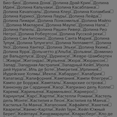
Био-Био
Долина Дона
Долина Драй Крик
Долина
Иден
Долина Кальчаки
Долина Касабланка
Долина Качапоаль
Долина Клер
Долина Коламбия
Долина Курико
Долина Лауры
Долина Лейда
Долина Лимари
Долина Лонкомилья
Долина Майпо
Долина Макларен
Долина Мауле
Долина Напа
Долина Рапель
Долина Рашен Ривер
Долина Рио
Негро
Долина Робертсон
Долина Русской реки
Долина Сан Антонио
Долина Санта Мария
Долина
Тулум
Долина Тупунгато
Долина Уилламетт
Долина
Уко
Долина Хантер
Долина Эльки
Долина Якима
Долина Ярра
Дольчетто д'Альба
Дольяни
Доминио
де Вальдепуса
Дору
Дуриенсе
Жевре-Шамбертен
Живри
Жигондас
Жульена
Жюра
Жюрансон
Запад
Западная Австралия
Западный Кейп
Изола
дей Нураги
Иль де Боте
Имеретия
Ирпиния
Иудейские Холмы
Йекла
Кабардес
Калабрия
Калатаюд
Калифорния
Кампания
Кампи Флегреи
Кампо де Борджа
Кампталь
Канарские острова
Каннонау ди Сардиния
Каор
Каприано дель Колле
Карема
Кариньена
Карминьяно
Карнерос
Карнунтум
Карс
Картли
Кастелли Романи
Кастель
дель Монте
Кастилия и Леон
Кастилия ла Манча
Кастилья Ла Манча
Каталония
Кафайяте
Кахетия
Кварели
Квемо-Картли
Кейп Таун
Кейп Южный
Берег
Кейптаун
Киндзмараули
Кларксберг
Кло де