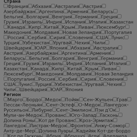
Страна
Франция
Абхазия
Австралия
Австрия
Азербайджан
Аргентина
Армения
Беларусь
Бельгия
Болгария
Венгрия
Германия
Греция
Грузия
Израиль
Индия
Испания
Италия
Казахстан
Канада
Кипр
Китай
Крым
Ливан
Люксембург
Македония
Молдавия
Новая Зеландия
Португалия
Россия
Сербия
Сирия
Словения
США
Тунис
Турция
Узбекистан
Уругвай
Чехия
Чили
Швейцария
ЮАР
Япония
Абхазия
Австралия
Австрия
Азербайджан
Аргентина
Армения
Беларусь
Бельгия
Болгария
Венгрия
Германия
Греция
Грузия
Израиль
Индия
Испания
Италия
Казахстан
Канада
Кипр
Китай
Крым
Ливан
Люксембург
Македония
Молдавия
Новая Зеландия
Португалия
Россия
Сербия
Сирия
Словения
США
Тунис
Турция
Узбекистан
Уругвай
Чехия
Чили
Швейцария
ЮАР
Япония
Регион
Марго
Бордо
Медок
Пойяк
Сен-Жульен
Грав
Пессак-Леоньян
Сент-Эстеф
О-Медок
Лангедок-
Руссильон
Либурне
Сент-Эмилион
Пэи д'Ок
Мули-ан-Медок
Прованс
Юго-Запад
Гасконь
Долина Роны
Кот де Прованс
Кроз-Эрмитаж
Лангедок
Листрак-Медок
Фронтон
Анжу-Сомюр
Антр-де-Мер
Долина Луары
Кадийяк Кот-де-Бордо
Кот де Гасконь
Абруа
Абруццо
Агли
Аделаида