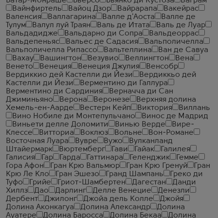
Батар-Монраше
Бьерсо
Бьянко ди Кустоза
Ваграм
Вайнфиртель
Вайоц Дзор
Вайрарапа
Вакейрас
Валенсия
Валлагарина
Валле д'Аоста
Валле де
Тулум
Валул луй Траян
Валь де Итата
Валь де Луар
Вальдадидже
Вальдарно ди Сопра
Вальдеоррас
Вальдепеньяс
Вальес де Садасия
Вальполичелла
Вальполичелла Рипассо
Вальтеллина
Ван де Савуа
Вахау
Вашингтон
Везувио
Веллингтон
Вена
Венето
Венеция
Венеция Джулия
Венсобр
Вердиккио дей Кастелли ди Йези
Вердиккьо дей
Кастелли ди Йези
Верментино ди Галлура
Верментино ди Сардиния
Верначча ди Сан
Джиминьяно
Верона
Веронезе
Верхняя долина
Хемель-ен-Аарде
Вестерн Кейп
Виктория
Виллань
Вино Нобиле ди Монтепульчано
Винос де Мадрид
Виньети делле Доломити
Винью Верде
Вире-
Клессе
Витториа
Воклюз
Вольне
Вон-Романе
Восточная Луара
Вувре
Вужо
Вулканланд
Штайермарк
Вюртемберг
Гави
Гайак
Галилея
Галисия
Гар
Гарда
Гаттинара
Геленджик
Гемме
Гора Афон
Гран Крю Вальмюр
Гран Крю Гренуй
Гран
Крю Ле Кло
Гран Эшезо
Гранд Шампань
Греко ди
Туфо
Грийе
Гриот-Шамбертен
Дагестан
Данди
Хиллз
Дао
Дарлинг
Делле Венецие
Денезли
Дербент
Джилонг
Джойа дель Колле
Джойя
Долина Аконкагуа
Долина Александр
Долина
Ауатере
Долина Баросса
Долина Бекаа
Долина