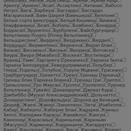
(Инзолия)
Антей
Арагонеш
Арени
Арени Нуар
Аринту
Арнеис
Асал
Ассиртико
Ахтанак
Бабосо
Негро
Бага
Барбера
Бастардо
Бастардо
Магарачский
Баян Ширей (Баяншира)
Беллоне
Белые сорта винограда
Белый Кишмиш
Бианка
Блауфранкиш
Боал
Бобаль
Бомбино
Бонарда
Боррасал
Брунелло
Бурбуленк
Вайсбургундер
Вельтлинер Розато (Ротер Вельтлинер)
Вельшрислинг
Вердехо
Вердиккио
Вердил
Вердуццо
Верментино
Верначча
Видал Блан
Виньяо
Виозиньо
Вионье
Виорика
Витовска
Виура
Виура (Макабео)
Воскеат
Востилиди
Вранац
Гаме
Гарганега (Греканико)
Гарнача Тинта
Гарнача Тинторерра
Гевюрцтраминер
Гельбер
Глера
Годельо
Голубок
Горули Мцване
Грасиано
Граубургундер
Грекетто
Греко
Гренаш (Гарнача)
Гренаш Блан (Гарнача Бланка)
Гренаш Гри
Грилло
Гриньолино
Гро Мансан
Гролло
Гропелло
Грюнер
Вельтлинер
Гувейо
Данахарули
Джеват Кара
Дзибиббо (Мускат Александрийский)
Дольчетто
Донаурислинг
Дорнфельдер
Дорона ди Венеция
Дюриф
Жаен
Жакер
Закинтино
Зета
Изабелла
Кабар
Каберло
Каберне Блан
Кадарка
Каиньо
Тинто
Каледжик Карасы
Канайоло
Кангун
Каннонау
Карасакыз
Кариньена
Кариньян
(Масуэло)
Карменер
Карриканте
Катарратто
Кахет
Каштелау
Кернер
Киси
Кишмиш
Кларет