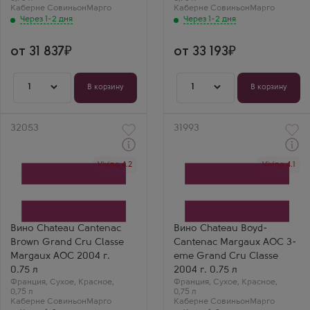
Каберне Совиньон
Марго
Каберне Совиньон
Марго
Через 1-2 дня
Через 1-2 дня
от 31 837
от 33 193
1
1
В корзину
В корзину
Артикул
32053
Артикул
31993
Через 1-2 дня
Через 1-2 дня
Vivino 4.2
Vivino 4.1
Красное Сухое Вино
Красное Сухое Вино
Шато Кантенак Браун
Шато Бойд-Кантенак
Гран Крю Классе Марго
Марго АОС 3-й Гран Крю
Производитель
Класс
Chateau Cantenac Brown
Производитель
Сорт винограда
Chateau Boyd-Cantenac
Каберне Совиньон
Сорт винограда
Вино Chateau Cantenac
Вино Chateau Boyd-
Страна
Каберне Совиньон
Brown Grand Cru Classe
Cantenac Margaux AOC 3-
Франция
Страна
Регион
Франция
Margaux AOC 2004 г.
eme Grand Cru Classe
Бордо, Марго, Медок
Регион
0.75 л
2004 г. 0.75 л
Бордо, Марго, Медок
Франция
,
Сухое
,
Красное
,
Франция
,
Сухое
,
Красное
,
0,75 л
0,75 л
Каберне Совиньон
Марго
Каберне Совиньон
Марго