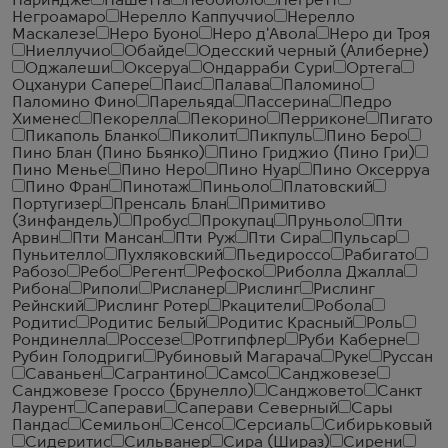
Нариндже
Нашетта
Неббиоло
Негретт
Негроамаро
Нерелло Каппуччио
Нерелло
Маскалезе
Неро Буоно
Неро д'Авола
Неро ди Троя
Ниеллучио
Обайде
Одесский черный (Алиберне)
Оджалеши
Оксеруа
Ондарраби Сури
Ортега
Оцханури Сапере
Паис
Палава
Паломино
Паломино Фино
Парельяда
Пассерина
Педро
Хименес
Пекорелла
Пекорино
Перриконе
Пигато
Пикаполь Бланко
Пиколит
Пикпуль
Пино Беро
Пино Блан (Пино Бьянко)
Пино Гриджио (Пино Гри)
Пино Менье
Пино Неро
Пино Нуар
Пино Оксерруа
Пино Фран
Пинотаж
Пиньоло
Платовский
Португизер
Пренсаль Блан
Примитиво
(Зинфандель)
Пробус
Прокупац
Пруньоло
Пти
Арвин
Пти Мансан
Пти Руж
Пти Сира
Пульсар
Пуньителло
Пухляковский
Пьедироссо
Рабигато
Рабозо
Ребо
Регент
Рефоско
Риболла Джалла
Рибона
Риполи
Рисланер
Рислинг
Рислинг
Рейнский
Рислинг Ротер
Ркацители
Робола
Родитис
Родитис Белый
Родитис Красный
Роль
Рондинелла
Россезе
Ротгипфлер
Руби Каберне
Рубин Голодриги
Рубиновый Магарача
Руке
Руссан
Саваньен
Сагрантино
Самсо
Санджовезе
Санджовезе Гроссо (Брунелло)
Санджовето
Санкт
Лаурент
Саперави
Саперави Северный
Сары
Пандас
Семильон
Сенсо
Серсиаль
Сибирьковый
Сидеритис
Сильванер
Сира (Шираз)
Сирени