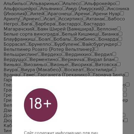
Альбильо
Альваринью
Альтесс
Альфрокейро
Альфрошейро
Альянико
Амур (Амурский)
Ансоника
(Инзолия)
Антей
Арагонеш
Арени
Арени Нуар
Аринту
Арнеис
Асал
Ассиртико
Ахтанак
Бабосо
Негро
Бага
Барбера
Бастардо
Бастардо
Магарачский
Баян Ширей (Баяншира)
Беллоне
Белые сорта винограда
Белый Кишмиш
Бианка
Блауфранкиш
Боал
Бобаль
Бомбино
Бонарда
Боррасал
Брунелло
Бурбуленк
Вайсбургундер
Вельтлинер Розато (Ротер Вельтлинер)
Вельшрислинг
Вердехо
Вердиккио
Вердил
Вердуццо
Верментино
Верначча
Видал Блан
Виньяо
Виозиньо
Вионье
Виорика
Витовска
Виура
Виура (Макабео)
Воскеат
Востилиди
Вранац
Гаме
Гарганега (Греканико)
Гарнача Тинта
Гарнача Тинторерра
Гевюрцтраминер
Гельбер
Глера
Годельо
Голубок
Горули Мцване
Грасиано
Граубургундер
Грекетто
Греко
Гренаш (Гарнача)
Гренаш Блан (Гарнача Бланка)
Гренаш Гри
Грилло
18+
Гриньолино
Гро Мансан
Гролло
Гропелло
Грюнер
Вельтлинер
Гувейо
Данахарули
Джеват Кара
Дзибиббо (Мускат Александрийский)
Дольчетто
Донаурислинг
Дорнфельдер
Дорона ди Венеция
Дюриф
Жаен
Жакер
Закинтино
Зета
Изабелла
Кабар
Каберло
Каберне Блан
Кадарка
Каиньо
Тинто
Каледжик Карасы
Канайоло
Кангун
Сайт содержит информацию для лиц