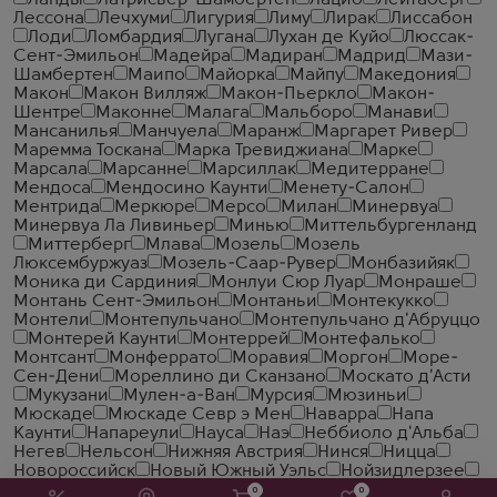
Ланды
Латрисьер-Шамбертен
Лацио
Лейтаберг
Лессона
Лечхуми
Лигурия
Лиму
Лирак
Лиссабон
Лоди
Ломбардия
Лугана
Лухан де Куйо
Люссак-
Сент-Эмильон
Мадейра
Мадиран
Мадрид
Мази-
Шамбертен
Маипо
Майорка
Майпу
Македония
Макон
Макон Вилляж
Макон-Пьеркло
Макон-
Шентре
Маконне
Малага
Мальборо
Манави
Мансанилья
Манчуела
Маранж
Маргарет Ривер
Маремма Тоскана
Марка Тревиджиана
Марке
Марсала
Марсанне
Марсиллак
Медитерране
Мендоса
Мендосино Каунти
Менету-Салон
Ментрида
Меркюре
Мерсо
Милан
Минервуа
Минервуа Ла Ливиньер
Минью
Миттельбургенланд
Миттерберг
Млава
Мозель
Мозель
Люксембуржуаз
Мозель-Саар-Рувер
Монбазийяк
Моника ди Сардиния
Монлуи Сюр Луар
Монраше
Монтань Сент-Эмильон
Монтаньи
Монтекукко
Монтели
Монтепульчано
Монтепульчано д'Абруццо
Монтерей Каунти
Монтеррей
Монтефалько
Монтсант
Монферрато
Моравия
Моргон
Море-
Сен-Дени
Мореллино ди Сканзано
Москато д'Асти
Мукузани
Мулен-а-Ван
Мурсия
Мюзиньи
Мюскаде
Мюскаде Севр э Мен
Наварра
Напа
Каунти
Напареули
Науса
Наэ
Неббиоло д'Альба
Негев
Нельсон
Нижняя Австрия
Нинся
Ницца
Новороссийск
Новый Южный Уэльс
Нойзидлерзее
Норд Коаст
Нормандия
Ното
Нюи-Сен-Жорж
Од
0
0