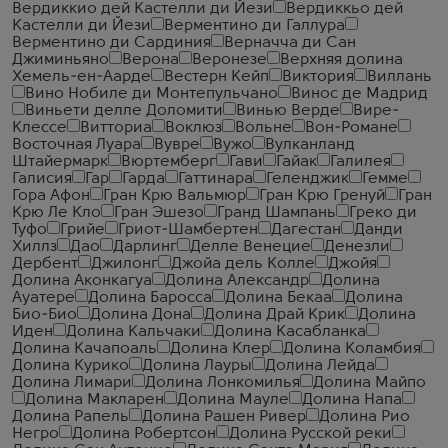
Вердиккио дей Кастелли ди Йези
Вердиккьо дей
Кастелли ди Йези
Верментино ди Галлура
Верментино ди Сардиния
Верначча ди Сан
Джиминьяно
Верона
Веронезе
Верхняя долина
Хемель-ен-Аарде
Вестерн Кейп
Виктория
Виллань
Вино Нобиле ди Монтепульчано
Винос де Мадрид
Виньети делле Доломити
Винью Верде
Вире-
Клессе
Витториа
Воклюз
Вольне
Вон-Романе
Восточная Луара
Вувре
Вужо
Вулканланд
Штайермарк
Вюртемберг
Гави
Гайак
Галилея
Галисия
Гар
Гарда
Гаттинара
Геленджик
Гемме
Гора Афон
Гран Крю Вальмюр
Гран Крю Гренуй
Гран
Крю Ле Кло
Гран Эшезо
Гранд Шампань
Греко ди
Туфо
Грийе
Гриот-Шамбертен
Дагестан
Данди
Хиллз
Дао
Дарлинг
Делле Венецие
Денезли
Дербент
Джилонг
Джойа дель Колле
Джойя
Долина Аконкагуа
Долина Александр
Долина
Ауатере
Долина Баросса
Долина Бекаа
Долина
Био-Био
Долина Дона
Долина Драй Крик
Долина
Иден
Долина Кальчаки
Долина Касабланка
Долина Качапоаль
Долина Клер
Долина Коламбия
Долина Курико
Долина Лауры
Долина Лейда
Долина Лимари
Долина Лонкомилья
Долина Майпо
Долина Макларен
Долина Мауле
Долина Напа
Долина Рапель
Долина Рашен Ривер
Долина Рио
Негро
Долина Робертсон
Долина Русской реки