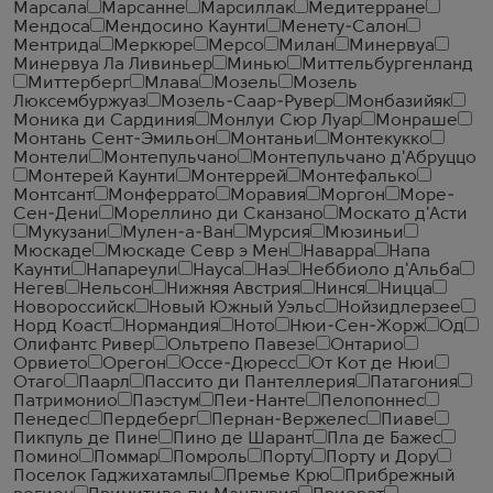
Марсала
Марсанне
Марсиллак
Медитерране
Мендоса
Мендосино Каунти
Менету-Салон
Ментрида
Меркюре
Мерсо
Милан
Минервуа
Минервуа Ла Ливиньер
Минью
Миттельбургенланд
Миттерберг
Млава
Мозель
Мозель
Люксембуржуаз
Мозель-Саар-Рувер
Монбазийяк
Моника ди Сардиния
Монлуи Сюр Луар
Монраше
Монтань Сент-Эмильон
Монтаньи
Монтекукко
Монтели
Монтепульчано
Монтепульчано д'Абруццо
Монтерей Каунти
Монтеррей
Монтефалько
Монтсант
Монферрато
Моравия
Моргон
Море-
Сен-Дени
Мореллино ди Сканзано
Москато д'Асти
Мукузани
Мулен-а-Ван
Мурсия
Мюзиньи
Мюскаде
Мюскаде Севр э Мен
Наварра
Напа
Каунти
Напареули
Науса
Наэ
Неббиоло д'Альба
Негев
Нельсон
Нижняя Австрия
Нинся
Ницца
Новороссийск
Новый Южный Уэльс
Нойзидлерзее
Норд Коаст
Нормандия
Ното
Нюи-Сен-Жорж
Од
Олифантс Ривер
Ольтрепо Павезе
Онтарио
Орвието
Орегон
Оссе-Дюресс
От Кот де Нюи
Отаго
Паарл
Пассито ди Пантеллерия
Патагония
Патримонио
Паэстум
Пеи-Нанте
Пелопоннес
Пенедес
Пердеберг
Пернан-Вержелес
Пиаве
Пикпуль де Пине
Пино де Шарант
Пла де Бажес
Помино
Поммар
Помроль
Порту
Порту и Дору
Поселок Гаджихатамлы
Премье Крю
Прибрежный