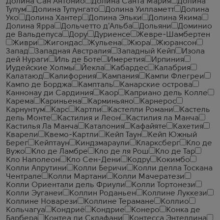
Долина Сан Антонио
Долина Санта Мария
Долина
Тулум
Долина Тупунгато
Долина Уилламетт
Долина
Уко
Долина Хантер
Долина Эльки
Долина Якима
Долина Ярра
Дольчетто д'Альба
Дольяни
Доминио
де Вальдепуса
Дору
Дуриенсе
Жевре-Шамбертен
Живри
Жигондас
Жульена
Жюра
Жюрансон
Запад
Западная Австралия
Западный Кейп
Изола
дей Нураги
Иль де Боте
Имеретия
Ирпиния
Иудейские Холмы
Йекла
Кабардес
Калабрия
Калатаюд
Калифорния
Кампания
Кампи Флегреи
Кампо де Борджа
Кампталь
Канарские острова
Каннонау ди Сардиния
Каор
Каприано дель Колле
Карема
Кариньена
Карминьяно
Карнерос
Карнунтум
Карс
Картли
Кастелли Романи
Кастель
дель Монте
Кастилия и Леон
Кастилия ла Манча
Кастилья Ла Манча
Каталония
Кафайяте
Кахетия
Кварели
Квемо-Картли
Кейп Таун
Кейп Южный
Берег
Кейптаун
Киндзмараули
Кларксберг
Кло де
Вужо
Кло де Ламбре
Кло де ля Рош
Кло де Тар
Кло Наполеон
Кло Сен-Дени
Кодру
Кокимбо
Колли Апрутини
Колли Беричи
Колли делла Тоскана
Чентрале
Колли Мартани
Колли Мачератези
Колли Ориентали дель Фриули
Колли Тортонези
Колли Эуганеи
Коллин Роданьен
Коллине Луккези
Коллине Новарези
Коллине Терамане
Коллио
Кольчагуа
Кондриё
Кондрие
Конеро
Конка де
Барбера
Контеа ди Склафани
Контесса Энтеллина