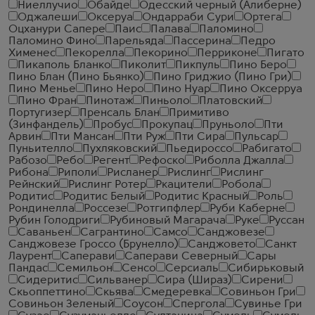
Ниеллучио
Обайде
Одесский черный (Алиберне)
Оджалеши
Оксеруа
Ондарраби Сури
Ортега
Оцханури Сапере
Паис
Палава
Паломино
Паломино Фино
Парельяда
Пассерина
Педро
Хименес
Пекорелла
Пекорино
Перриконе
Пигато
Пикаполь Бланко
Пиколит
Пикпуль
Пино Беро
Пино Блан (Пино Бьянко)
Пино Гриджио (Пино Гри)
Пино Менье
Пино Неро
Пино Нуар
Пино Оксерруа
Пино Фран
Пинотаж
Пиньоло
Платовский
Португизер
Пренсаль Блан
Примитиво
(Зинфандель)
Пробус
Прокупац
Пруньоло
Пти
Арвин
Пти Мансан
Пти Руж
Пти Сира
Пульсар
Пуньителло
Пухляковский
Пьедироссо
Рабигато
Рабозо
Ребо
Регент
Рефоско
Риболла Джалла
Рибона
Риполи
Рисланер
Рислинг
Рислинг
Рейнский
Рислинг Ротер
Ркацители
Робола
Родитис
Родитис Белый
Родитис Красный
Роль
Рондинелла
Россезе
Ротгипфлер
Руби Каберне
Рубин Голодриги
Рубиновый Магарача
Руке
Руссан
Саваньен
Сагрантино
Самсо
Санджовезе
Санджовезе Гроссо (Брунелло)
Санджовето
Санкт
Лаурент
Саперави
Саперави Северный
Сары
Пандас
Семильон
Сенсо
Серсиаль
Сибирьковый
Сидеритис
Сильванер
Сира (Шираз)
Сирени
Скьоппеттино
Скьява
Смедеревка
Совиньон Гри
Совиньон Зеленый
Соусон
Спергола
Сувинье Гри