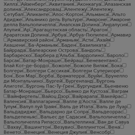
Хиллз
Айзенберг
Аквитания
Аконкагуа
Алазанская
долина
Александровац
Алентежу
Алентежу.
Сетубал
Аликанте
Алос-Кортон
Альманса
Альто
Адидже
Альянико дель Вультуре
Амароне
Амароне
делла Вальполичелла
Анапская Долина
Андалусия
Апулия
Ар
Арагацотнская область
Арагон
Араратская Долина
Арбуа
Арбуа-Пюпилен
Армавир
Армавирский район
Арманьяк
Асти
Ахайя
Ахашени
Ба-Арманьяк
Баден
Базиликата
Байррада
Балеарские Острова
Бандоль
Барбареско
Барбера д'Альба
Бардолино
Бароло
Барсак
Батар-Монраше
Бейраш
Беневентано
Блай Кот-де-Бордо
Божоле
Божоле Виляж
Бока
Болгери
Болгери Сассикая
Болгери Супериоре
Бон
Бон Мар
Борба
Браматерра
Бруйи
Брунелло
ди Монтальчино
Бургей
Бургенланд
Бургонь
Алиготе
Бургонь Пас-Ту-Грен
Бургундия
Бьенвеню
Батар-Монраше
Бьерсо
Бьянко ди Кустоза
Ваграм
Вайнфиртель
Вайоц Дзор
Вайрарапа
Вакейрас
Валенсия
Валлагарина
Валле д'Аоста
Валле де
Тулум
Валул луй Траян
Валь де Итата
Валь де Луар
Вальдадидже
Вальдарно ди Сопра
Вальдеоррас
Вальдепеньяс
Вальес де Садасия
Вальполичелла
Вальполичелла Рипассо
Вальтеллина
Ван де Савуа
Вахау
Вашингтон
Везувио
Веллингтон
Вена
Венето
Венеция
Венеция Джулия
Венсобр