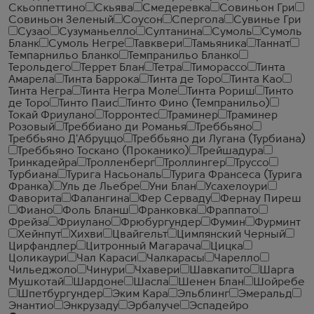
Скьоппеттино
Скьява
Смедеревка
Совиньон Гри
Совиньон Зеленый
Соусон
Спергола
Сувинье Гри
Сузао
Сузуманьелло
Султанина
Сумоль
Сумоль
Бланк
Сумоль Негре
Тавквери
Тамьяника
Таннат
Темпарнильо Бланко
Темпранильо Бланко
Терольдего
Террет Блан
Тетра
Тиморассо
Тинта
Амарела
Тинта Баррока
Тинта де Торо
Тинта Као
Тинта Негра
Тинта Негра Моле
Тинта Рориш
Тинто
де Торо
Тинто Паис
Тинто Фино (Темпранильо)
Токай Фриулано
Торронтес
Траминер
Траминер
Розовый
Треббиано ди Романья
Треббьяно
Треббьяно Д'Абруццо
Треббьяно ди Лугана (Турбиана)
Треббьяно Тоскано (Проканико)
Трейшадура
Тринкадейра
Тролленберг
Троллингер
Труссо
Турбиана
Турига Насьональ
Турига Франсеса (Турига
Франка)
Уль де Льебре
Уни Блан
Усахелоури
Фаворита
Фалангина
Фер Серваду
Фернау Пиреш
Фиано
Фоль Бланш
Франковка
Фраппато
Фрейза
Фриулано
Фрюбургундер
Фумин
Фурминт
Хейнпут
Хихви
Цвайгельт
Цимлянский Черный
Цирфандлер
Цитронный Магарача
Цицка
Цоликаури
Чал Караси
Чалкарасы
Чарелло
Чильеджоло
Чинури
Чхавери
Шавкапито
Шарга
Мушкотай
Шардоне
Шасла
Шенен Блан
Шойребе
Шпетбургундер
Эким Кара
Эльблинг
Эмеральд
Энантио
Энкрузаду
Эрбалуче
Эспадейро