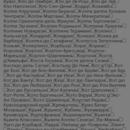
Вужо
Кло де Ламбре
Кло де ля Рош
Кло де Тар
Кло Наполеон
Кло Сен-Дени
Кодру
Кокимбо
Колли Апрутини
Колли Беричи
Колли делла Тоскана
Чентрале
Колли Мартани
Колли Мачератези
Колли Ориентали дель Фриули
Колли Тортонези
Колли Эуганеи
Коллин Роданьен
Коллине Луккези
Коллине Новарези
Коллине Терамане
Коллио
Кольчагуа
Кондриё
Кондрие
Конеро
Конка де
Барбера
Контеа ди Склафани
Контесса Энтеллина
Коньяк
Копертино
Корбьер
Кори
Корнас
Корсика
Кортон
Кортон-Брессанд
Кортон-
Марешод
Кортон-Шарлемань
Кортона
Коста
д'Амальфи
Коста Тоскана
Косте делла Сезиа
Костерс дель Сегре
Костьер Де Ним
Кот д'Ор
Кот
де Бон
Кот де Бон-Вилляж
Кот де Бруйи
Кот де Бур
Кот де Кастийон
Кот де Нюи
Кот де Нюи-Вильяж
Кот дю Ванту
Кот дю Жюр
Кот дю Лангедок
Кот дю
Ло
Кот дю Люберон
Кот дю Рон
Кот дю Рон Вилляж
Кот дю Руссильон
Кот Каталан
Кот Шалоннез
Кот-Роти
Кото Бургиньон
Кото Варуа
Кото д'Экс-
Ан-Прованс
Кото Шампенуа
Коустал Риджн
Краснодарский край
Кремшталь
Крио Батар-
Монраше
Крым
Крымск
Кубань
Кунаварра
Кунаворра
Куртефранка
Кыркларели
Кьянти
Кьянти Классико
Кьянти Колли Сенези
Ла-Манча
Лаго ди Корбара
Ладуа
Лаланд-де-Помроль
Ланге