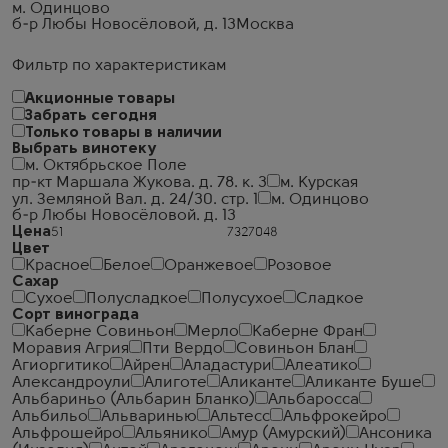
м. Одинцово
б-р Любы Новосёловой, д. 13
Москва
Фильтр по характеристикам
Акционные товары
Забрать сегодня
Только товары в наличии
Выбрать винотеку
м. Октябрьское Поле
пр-кт Маршала Жукова. д. 78. к. 3
м. Курская
ул. Земляной Вал. д. 24/30. стр. 1
м. Одинцово
б-р Любы Новосёловой. д. 13
Цена
Цвет
Красное
Белое
Оранжевое
Розовое
Сахар
Сухое
Полусладкое
Полусухое
Сладкое
Сорт винограда
Каберне Совиньон
Мерло
Каберне Фран
Моравия Агрия
Пти Вердо
Совиньон Блан
Агиоргитико
Айрен
Аладастури
Алеатико
Александроули
Алиготе
Аликанте
Аликанте Буше
Альбариньо (Альбарин Бланко)
Альбаросса
Альбильо
Альваринью
Альтесс
Альфрокейро
Альфрошейро
Альянико
Амур (Амурский)
Ансоника