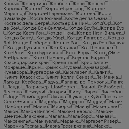
Коньяк
Копертино
Корбьер
Кори
Корнас
Корсика
Кортон
Кортон-Брессанд
Кортон-
Марешод
Кортон-Шарлемань
Кортона
Коста
д'Амальфи
Коста Тоскана
Косте делла Сезиа
Костерс дель Сегре
Костьер Де Ним
Кот д'Ор
Кот
де Бон
Кот де Бон-Вилляж
Кот де Бруйи
Кот де Бур
Кот де Кастийон
Кот де Нюи
Кот де Нюи-Вильяж
Кот дю Ванту
Кот дю Жюр
Кот дю Лангедок
Кот дю
Ло
Кот дю Люберон
Кот дю Рон
Кот дю Рон Вилляж
Кот дю Руссильон
Кот Каталан
Кот Шалоннез
Кот-Роти
Кото Бургиньон
Кото Варуа
Кото д'Экс-
Ан-Прованс
Кото Шампенуа
Коустал Риджн
Краснодарский край
Кремшталь
Крио Батар-
Монраше
Крым
Крымск
Кубань
Кунаварра
Кунаворра
Куртефранка
Кыркларели
Кьянти
Кьянти Классико
Кьянти Колли Сенези
Ла-Манча
Лаго ди Корбара
Ладуа
Лаланд-де-Помроль
Ланге
Ланды
Латрисьер-Шамбертен
Лацио
Лейтаберг
Лессона
Лечхуми
Лигурия
Лиму
Лирак
Лиссабон
Лоди
Ломбардия
Лугана
Лухан де Куйо
Люссак-
Сент-Эмильон
Мадейра
Мадиран
Мадрид
Мази-
Шамбертен
Маипо
Майорка
Майпу
Македония
Макон
Макон Вилляж
Макон-Пьеркло
Макон-
Шентре
Маконне
Малага
Мальборо
Манави
Мансанилья
Манчуела
Маранж
Маргарет Ривер
Маремма Тоскана
Марка Тревиджиана
Марке