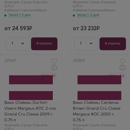
Франция
,
Сухое
,
Красное
,
Франция
,
Сухое
,
Красное
,
0,75 л
0,75 л
Каберне Совиньон
Марго
Каберне Совиньон
Марго
Через 1-2 дня
Через 1-2 дня
от 24 593
от 23 232
1
1
В корзину
В корзину
Артикул
32067
Артикул
32054
Через 1-2 дня
Через 1-2 дня
Vivino 4.1
Vivino 4.2
Красное Сухое Вино
Красное Сухое Вино
Шато Дюрфор-Виван
Шато Кантенак Браун
Производитель
Гран Крю Классе Марго
Chateau Durfort-Vivens
Производитель
Сорт винограда
Chateau Cantenac Brown
Каберне Совиньон
Сорт винограда
Страна
Каберне Совиньон
Вино Chateau Durfort-
Вино Chateau Cantenac
Франция
Страна
Vivens Margaux AOC 2-me
Brown Grand Cru Classe
Регион
Франция
Бордо, Марго, Медок
Регион
Grand Cru Classe 2009 г.
Margaux AOC 2005 г.
Бордо, Марго, Медок
0.75 л
0.75 л
Франция
,
Сухое
,
Красное
,
Франция
,
Сухое
,
Красное
,
0,75 л
0,75 л