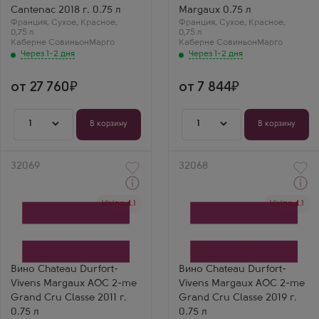
Франция
Франция
Cantenac 2018 г. 0.75 л
Margaux 0.75 л
Регион
Регион
Франция
Бордо, Марго, Медок
,
Сухое
,
Красное
,
Франция
Бордо, Марго, Медок
,
Сухое
,
Красное
,
0,75 л
0,75 л
Каберне Совиньон
Марго
Каберне Совиньон
Марго
Через 1-2 дня
Через 1-2 дня
от 27 760
от 7 844
1
1
В корзину
В корзину
Артикул
32069
Артикул
32068
Через 1-2 дня
Через 1-2 дня
Vivino 4.1
Vivino 4.1
Красное Сухое Вино
Красное Сухое Вино
Шато Дюрфор-Виван
Шато Дюрфор-Виван
Производитель
Производитель
Chateau Durfort-Vivens
Chateau Durfort-Vivens
Сорт винограда
Сорт винограда
Каберне Совиньон
Каберне Совиньон
Страна
Страна
Вино Chateau Durfort-
Вино Chateau Durfort-
Франция
Франция
Vivens Margaux AOC 2-me
Vivens Margaux AOC 2-me
Регион
Регион
Бордо, Марго, Медок
Бордо, Марго, Медок
Grand Cru Classe 2011 г.
Grand Cru Classe 2019 г.
0.75 л
0.75 л