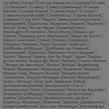
Сетубал
Сигал
Сите де Каркасон
Сицилия
Соаве
Сомонтано
Сомюр
Сомюр-Шампиньи
Сонома
Кантри
Сонома Каунти
Сонома Коаст
Сотерн
Ставропольский край
Стелленбош
Страна Басков
Сумадия
Сюд Уэст
Тавель
Таманский полуостров
Тамбарамба
Таррагона
Тасмания
Таурази
Ташкент
Твиши
Тежу
Тер дю Миди
Терменрегион
Терольдего Ротальяно
Терра Альта
Террасс дю
Ларзак
Террацце дель Имперьезе
Терре ди Кьети
Терре Сичилиане
Токай
Толедо
Торджано
Торджано Ризерва
Торо
Тоскана
Трайгуен
Треббьяно д'Абруццо
Треббьяно ди Романья
Тревенецие
Трентино
Трентино-Альто Адидже
Тренто
Турень
Турень Азе-Ле-Ридо
Турин
Тьерра
де Кастилия
Тьерра Де Леон
Умбрия
Утьель-Рекена
Фиано ди Авеллино
Фисен
Флери
Франкленд
Ривер
Франкония
Франшхук
Фраскати
Фриули
Фриули Грав
Фриули Исонцо
Фриули Колли
Ориентали
Фриули-Венеция-Джулия
Хванчкара
Херес
Хиткоут
Хокс Бей
Хумилья
Хэбэй
Центральная Долина
Центральное Отаго
Центральный Отаго
Цинандали
Чаколи де Бискайа
Черасуоло д'Абруццо
Черасуоло ди Витториа
Шабли
Шамбертен
Шамбертен Кло де Без
Шамболь-Мюзиньи
Шампань
Шапель-Шамбертен
Шарм-Шамбертен
Шассань-Монраше
Шатонеф дю