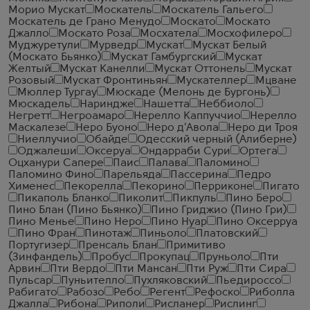
Морио Мускат
Москатель
Москатель Гальего
Москатель де Грано Менудо
Москато
Москато
Джалло
Москато Роза
Мосхатела
Мосхофилеро
Муджуретули
Мурведр
Мускат
Мускат Белый
(Москато Бьянко)
Мускат Гамбургский
Мускат
Желтый
Мускат Канелли
Мускат Оттонель
Мускат
Розовый
Мускат Фронтиньян
Мускателлер
Мцване
Мюллер Тургау
Мюскаде (Мелонь де Бургонь)
Мюскадель
Нариндже
Нашетта
Неббиоло
Негретт
Негроамаро
Нерелло Каппуччио
Нерелло
Маскалезе
Неро Буоно
Неро д'Авола
Неро ди Троя
Ниеллучио
Обайде
Одесский черный (Алиберне)
Оджалеши
Оксеруа
Ондарраби Сури
Ортега
Оцханури Сапере
Паис
Палава
Паломино
Паломино Фино
Парельяда
Пассерина
Педро
Хименес
Пекорелла
Пекорино
Перриконе
Пигато
Пикаполь Бланко
Пиколит
Пикпуль
Пино Беро
Пино Блан (Пино Бьянко)
Пино Гриджио (Пино Гри)
Пино Менье
Пино Неро
Пино Нуар
Пино Оксерруа
Пино Фран
Пинотаж
Пиньоло
Платовский
Португизер
Пренсаль Блан
Примитиво
(Зинфандель)
Пробус
Прокупац
Пруньоло
Пти
Арвин
Пти Вердо
Пти Мансан
Пти Руж
Пти Сира
Пульсар
Пуньителло
Пухляковский
Пьедироссо
Рабигато
Рабозо
Ребо
Регент
Рефоско
Риболла
Джалла
Рибона
Риполи
Рисланер
Рислинг