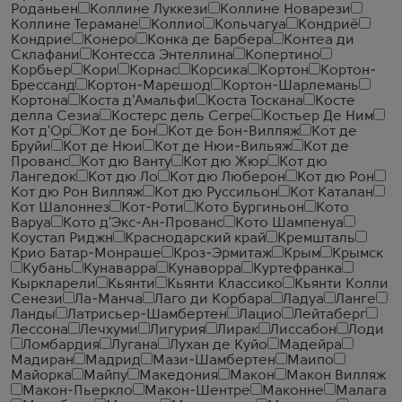
Роданьен
Коллине Луккези
Коллине Новарези
Коллине Терамане
Коллио
Кольчагуа
Кондриё
Кондрие
Конеро
Конка де Барбера
Контеа ди
Склафани
Контесса Энтеллина
Копертино
Корбьер
Кори
Корнас
Корсика
Кортон
Кортон-
Брессанд
Кортон-Марешод
Кортон-Шарлемань
Кортона
Коста д'Амальфи
Коста Тоскана
Косте
делла Сезиа
Костерс дель Сегре
Костьер Де Ним
Кот д'Ор
Кот де Бон
Кот де Бон-Вилляж
Кот де
Бруйи
Кот де Нюи
Кот де Нюи-Вильяж
Кот де
Прованс
Кот дю Ванту
Кот дю Жюр
Кот дю
Лангедок
Кот дю Ло
Кот дю Люберон
Кот дю Рон
Кот дю Рон Вилляж
Кот дю Руссильон
Кот Каталан
Кот Шалоннез
Кот-Роти
Кото Бургиньон
Кото
Варуа
Кото д'Экс-Ан-Прованс
Кото Шампенуа
Коустал Риджн
Краснодарский край
Кремшталь
Крио Батар-Монраше
Кроз-Эрмитаж
Крым
Крымск
Кубань
Кунаварра
Кунаворра
Куртефранка
Кыркларели
Кьянти
Кьянти Классико
Кьянти Колли
Сенези
Ла-Манча
Лаго ди Корбара
Ладуа
Ланге
Ланды
Латрисьер-Шамбертен
Лацио
Лейтаберг
Лессона
Лечхуми
Лигурия
Лирак
Лиссабон
Лоди
Ломбардия
Лугана
Лухан де Куйо
Мадейра
Мадиран
Мадрид
Мази-Шамбертен
Маипо
Майорка
Майпу
Македония
Макон
Макон Вилляж
Макон-Пьеркло
Макон-Шентре
Маконне
Малага