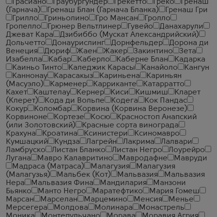
Грасиано
Граубургундер
Грекетто
Греко
Гренаш
(Гарнача)
Гренаш Блан (Гарнача Бланка)
Гренаш Гри
Грилло
Гриньолино
Гро Мансан
Гролло
Гропелло
Грюнер Вельтлинер
Гувейо
Данахарули
Джеват Кара
Дзибиббо (Мускат Александрийский)
Дольчетто
Донаурислинг
Дорнфельдер
Дорона ди
Венеция
Дюриф
Жаен
Жакер
Закинтино
Зета
Изабелла
Кабар
Каберло
Каберне Блан
Кадарка
Каиньо Тинто
Каледжик Карасы
Канайоло
Кангун
Каннонау
Карасакыз
Кариньена
Кариньян
(Масуэло)
Карменер
Карриканте
Катарратто
Кахет
Каштелау
Кернер
Киси
Кишмиш
Кларет
(Клерет)
Кода ди Вольпе
Кодега
Кок Пандас
Кокур
Коломбар
Корвина (Корвина Веронезе)
Корвиноне
Кортезе
Косю
Красностоп Анапский
(или Золотовский)
Красные сорта винограда
Крахуна
Кроатина
Ксинистери
Ксиномавро
Кумшацкий
Кундза
Лагрейн
Лакрима
Лалвари
Ламбруско
Листан Бланко
Листан Негро
Лоурейро
Лугана
Мавро Калавритино
Мавродафне
Мавруди
Мадраса (Матраса)
Малагузия
Малагузия
(Малагузья)
Мальбек (Кот)
Мальвазия
Мальвазия
Нера
Мальвазия Фина
Мандилария
Манзони
Бьянко
Манто Негро
Маратефтико
Мария Гомеш
Марсан
Марселан
Марцемино
Менсия
Менье
Мерсегера
Молдова
Молинара
Монастрель
Моника
Монтепульчано
Морава
Моравия Агрия