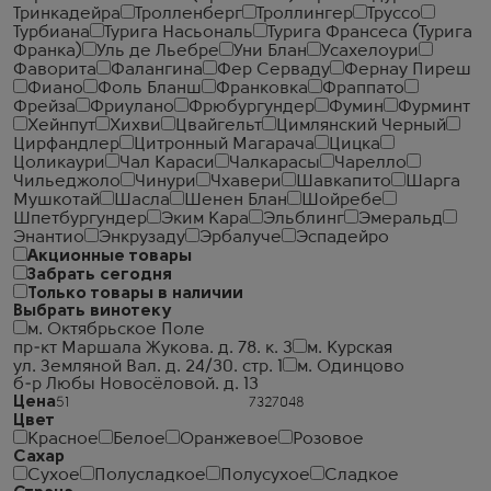
Тринкадейра
Тролленберг
Троллингер
Труссо
Турбиана
Турига Насьональ
Турига Франсеса (Турига
Франка)
Уль де Льебре
Уни Блан
Усахелоури
Фаворита
Фалангина
Фер Серваду
Фернау Пиреш
Фиано
Фоль Бланш
Франковка
Фраппато
Фрейза
Фриулано
Фрюбургундер
Фумин
Фурминт
Хейнпут
Хихви
Цвайгельт
Цимлянский Черный
Цирфандлер
Цитронный Магарача
Цицка
Цоликаури
Чал Караси
Чалкарасы
Чарелло
Чильеджоло
Чинури
Чхавери
Шавкапито
Шарга
Мушкотай
Шасла
Шенен Блан
Шойребе
Шпетбургундер
Эким Кара
Эльблинг
Эмеральд
Энантио
Энкрузаду
Эрбалуче
Эспадейро
Акционные товары
Забрать сегодня
Только товары в наличии
Выбрать винотеку
м. Октябрьское Поле
пр-кт Маршала Жукова. д. 78. к. 3
м. Курская
ул. Земляной Вал. д. 24/30. стр. 1
м. Одинцово
б-р Любы Новосёловой. д. 13
Цена
Цвет
Красное
Белое
Оранжевое
Розовое
Сахар
Сухое
Полусладкое
Полусухое
Сладкое