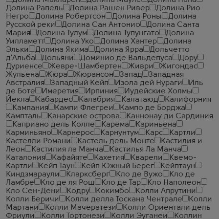
Долина Макларен
Долина Мауле
Долина Напа
Долина Рапель
Долина Рашен Ривер
Долина Рио
Негро
Долина Робертсон
Долина Роны
Долина
Русской реки
Долина Сан Антонио
Долина Санта
Мария
Долина Тулум
Долина Тупунгато
Долина
Уилламетт
Долина Уко
Долина Хантер
Долина
Эльки
Долина Якима
Долина Ярра
Дольчетто
д'Альба
Дольяни
Доминио де Вальдепуса
Дору
Дуриенсе
Жевре-Шамбертен
Живри
Жигондас
Жульена
Жюра
Жюрансон
Запад
Западная
Австралия
Западный Кейп
Изола дей Нураги
Иль
де Боте
Имеретия
Ирпиния
Иудейские Холмы
Йекла
Кабардес
Калабрия
Калатаюд
Калифорния
Кампания
Кампи Флегреи
Кампо де Борджа
Кампталь
Канарские острова
Каннонау ди Сардиния
Каприано дель Колле
Карема
Кариньена
Карминьяно
Карнерос
Карнунтум
Карс
Картли
Кастелли Романи
Кастель дель Монте
Кастилия и
Леон
Кастилия ла Манча
Кастилья Ла Манча
Каталония
Кафайяте
Кахетия
Кварели
Квемо-
Картли
Кейп Таун
Кейп Южный Берег
Кейптаун
Киндзмараули
Кларксберг
Кло де Вужо
Кло де
Ламбре
Кло де ля Рош
Кло де Тар
Кло Наполеон
Кло Сен-Дени
Кодру
Кокимбо
Колли Апрутини
Колли Беричи
Колли делла Тоскана Чентрале
Колли
Мартани
Колли Мачератези
Колли Ориентали дель
Фриули
Колли Тортонези
Колли Эуганеи
Коллин