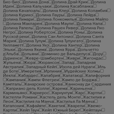
Био-Био
Долина Дона
Долина Драй Крик
Долина
Иден
Долина Кальчаки
Долина Касабланка
Долина Качапоаль
Долина Клер
Долина Коламбия
Долина Курико
Долина Лауры
Долина Лейда
Долина Лимари
Долина Лонкомилья
Долина Майпо
Долина Макларен
Долина Мауле
Долина Напа
Долина Рапель
Долина Рашен Ривер
Долина Рио
Негро
Долина Робертсон
Долина Роны
Долина
Русской реки
Долина Сан Антонио
Долина Санта
Мария
Долина Тулум
Долина Тупунгато
Долина
Уилламетт
Долина Уко
Долина Хантер
Долина
Эльки
Долина Якима
Долина Ярра
Дольчетто
д'Альба
Дольяни
Доминио де Вальдепуса
Дору
Дуриенсе
Жевре-Шамбертен
Живри
Жигондас
Жульена
Жюра
Жюрансон
Запад
Западная
Австралия
Западный Кейп
Изола дей Нураги
Иль
де Боте
Имеретия
Ирпиния
Иудейские Холмы
Йекла
Кабардес
Калабрия
Калатаюд
Калифорния
Кампания
Кампи Флегреи
Кампо де Борджа
Кампталь
Канарские острова
Каннонау ди Сардиния
Каприано дель Колле
Карема
Кариньена
Карминьяно
Карнерос
Карнунтум
Карс
Картли
Кастелли Романи
Кастель дель Монте
Кастилия и
Леон
Кастилия ла Манча
Кастилья Ла Манча
Каталония
Кафайяте
Кахетия
Кварели
Квемо-
Картли
Кейп Таун
Кейп Южный Берег
Кейптаун