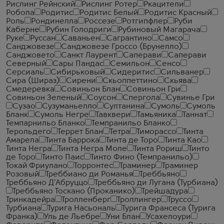
Рислинг Рейнский
Рислинг Ротер
Ркацители
Робола
Родитис
Родитис Белый
Родитис Красный
Роль
Рондинелла
Россезе
Ротгипфлер
Руби
Каберне
Рубин Голодриги
Рубиновый Магарача
Руке
Руссан
Саваньен
Сагрантино
Самсо
Санджовезе
Санджовезе Гроссо (Брунелло)
Санджовето
Санкт Лаурент
Саперави
Саперави
Северный
Сары Пандас
Семильон
Сенсо
Серсиаль
Сибирьковый
Сидеритис
Сильванер
Сира (Шираз)
Сирени
Скьоппеттино
Скьява
Смедеревка
Совиньон Блан
Совиньон Гри
Совиньон Зеленый
Соусон
Спергола
Сувинье Гри
Сузао
Сузуманьелло
Султанина
Сумоль
Сумоль
Бланк
Сумоль Негре
Тавквери
Тамьяника
Таннат
Темпарнильо Бланко
Темпранильо Бланко
Терольдего
Террет Блан
Тетра
Тиморассо
Тинта
Амарела
Тинта Баррока
Тинта де Торо
Тинта Као
Тинта Негра
Тинта Негра Моле
Тинта Рориш
Тинто
де Торо
Тинто Паис
Тинто Фино (Темпранильо)
Токай Фриулано
Торронтес
Траминер
Траминер
Розовый
Треббиано ди Романья
Треббьяно
Треббьяно Д'Абруццо
Треббьяно ди Лугана (Турбиана)
Треббьяно Тоскано (Проканико)
Трейшадура
Тринкадейра
Тролленберг
Троллингер
Труссо
Турбиана
Турига Насьональ
Турига Франсеса (Турига
Франка)
Уль де Льебре
Уни Блан
Усахелоури