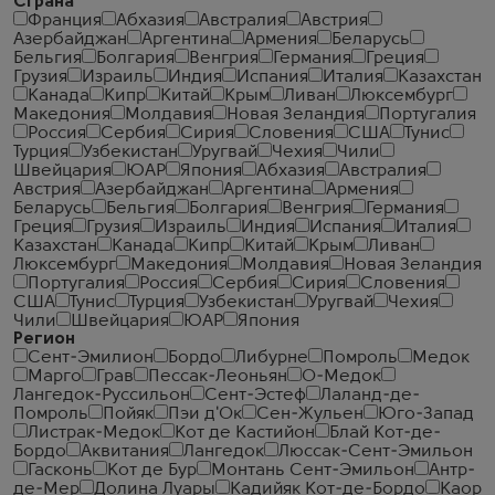
Страна
Франция
Абхазия
Австралия
Австрия
Азербайджан
Аргентина
Армения
Беларусь
Бельгия
Болгария
Венгрия
Германия
Греция
Грузия
Израиль
Индия
Испания
Италия
Казахстан
Канада
Кипр
Китай
Крым
Ливан
Люксембург
Македония
Молдавия
Новая Зеландия
Португалия
Россия
Сербия
Сирия
Словения
США
Тунис
Турция
Узбекистан
Уругвай
Чехия
Чили
Швейцария
ЮАР
Япония
Абхазия
Австралия
Австрия
Азербайджан
Аргентина
Армения
Беларусь
Бельгия
Болгария
Венгрия
Германия
Греция
Грузия
Израиль
Индия
Испания
Италия
Казахстан
Канада
Кипр
Китай
Крым
Ливан
Люксембург
Македония
Молдавия
Новая Зеландия
Португалия
Россия
Сербия
Сирия
Словения
США
Тунис
Турция
Узбекистан
Уругвай
Чехия
Чили
Швейцария
ЮАР
Япония
Регион
Сент-Эмилион
Бордо
Либурне
Помроль
Медок
Марго
Грав
Пессак-Леоньян
О-Медок
Лангедок-Руссильон
Сент-Эстеф
Лаланд-де-
Помроль
Пойяк
Пэи д'Ок
Сен-Жульен
Юго-Запад
Листрак-Медок
Кот де Кастийон
Блай Кот-де-
Бордо
Аквитания
Лангедок
Люссак-Сент-Эмильон
Гасконь
Кот де Бур
Монтань Сент-Эмильон
Антр-
де-Мер
Долина Луары
Кадийяк Кот-де-Бордо
Каор