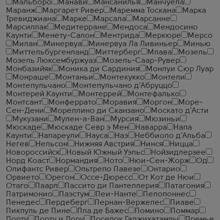
Мальборо
Манави
Мансанилья
Манчуела
Маранж
Маргарет Ривер
Маремма Тоскана
Марка
Тревиджиана
Марке
Марсала
Марсанне
Марсиллак
Медитерране
Мендоса
Мендосино
Каунти
Менету-Салон
Ментрида
Меркюре
Мерсо
Милан
Минервуа
Минервуа Ла Ливиньер
Минью
Миттельбургенланд
Миттерберг
Млава
Мозель
Мозель Люксембуржуаз
Мозель-Саар-Рувер
Монбазийяк
Моника ди Сардиния
Монлуи Сюр Луар
Монраше
Монтаньи
Монтекукко
Монтели
Монтепульчано
Монтепульчано д'Абруццо
Монтерей Каунти
Монтеррей
Монтефалько
Монтсант
Монферрато
Моравия
Моргон
Море-
Сен-Дени
Мореллино ди Сканзано
Москато д'Асти
Мукузани
Мулен-а-Ван
Мурсия
Мюзиньи
Мюскаде
Мюскаде Севр э Мен
Наварра
Напа
Каунти
Напареули
Науса
Наэ
Неббиоло д'Альба
Негев
Нельсон
Нижняя Австрия
Нинся
Ницца
Новороссийск
Новый Южный Уэльс
Нойзидлерзее
Норд Коаст
Нормандия
Ното
Нюи-Сен-Жорж
Од
Олифантс Ривер
Ольтрепо Павезе
Онтарио
Орвието
Орегон
Оссе-Дюресс
От Кот де Нюи
Отаго
Паарл
Пассито ди Пантеллерия
Патагония
Патримонио
Паэстум
Пеи-Нанте
Пелопоннес
Пенедес
Пердеберг
Пернан-Вержелес
Пиаве
Пикпуль де Пине
Пла де Бажес
Помино
Поммар
Порту
Порту и Дору
Поселок Гаджихатамлы
Премье