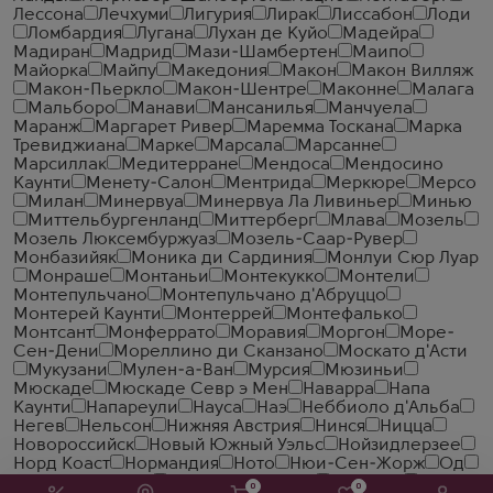
Лессона
Лечхуми
Лигурия
Лирак
Лиссабон
Лоди
Ломбардия
Лугана
Лухан де Куйо
Мадейра
Мадиран
Мадрид
Мази-Шамбертен
Маипо
Майорка
Майпу
Македония
Макон
Макон Вилляж
Макон-Пьеркло
Макон-Шентре
Маконне
Малага
Мальборо
Манави
Мансанилья
Манчуела
Маранж
Маргарет Ривер
Маремма Тоскана
Марка
Тревиджиана
Марке
Марсала
Марсанне
Марсиллак
Медитерране
Мендоса
Мендосино
Каунти
Менету-Салон
Ментрида
Меркюре
Мерсо
Милан
Минервуа
Минервуа Ла Ливиньер
Минью
Миттельбургенланд
Миттерберг
Млава
Мозель
Мозель Люксембуржуаз
Мозель-Саар-Рувер
Монбазийяк
Моника ди Сардиния
Монлуи Сюр Луар
Монраше
Монтаньи
Монтекукко
Монтели
Монтепульчано
Монтепульчано д'Абруццо
Монтерей Каунти
Монтеррей
Монтефалько
Монтсант
Монферрато
Моравия
Моргон
Море-
Сен-Дени
Мореллино ди Сканзано
Москато д'Асти
Мукузани
Мулен-а-Ван
Мурсия
Мюзиньи
Мюскаде
Мюскаде Севр э Мен
Наварра
Напа
Каунти
Напареули
Науса
Наэ
Неббиоло д'Альба
Негев
Нельсон
Нижняя Австрия
Нинся
Ницца
Новороссийск
Новый Южный Уэльс
Нойзидлерзее
Норд Коаст
Нормандия
Ното
Нюи-Сен-Жорж
Од
Олифантс Ривер
Ольтрепо Павезе
Онтарио
0
0