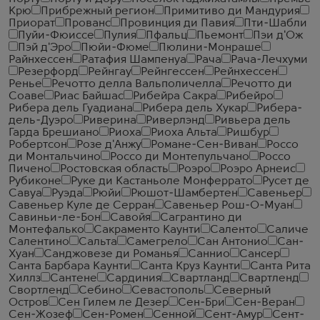
Крю
Прибрежный регион
Примитиво ди Мандурия
Приорат
Прованс
Провинция ди Павия
Пти-Шабли
Пуйи-Фюиссе
Пулия
Пфальц
Пьемонт
Пэи д'Ож
Пэй д'Эро
Пюйи-Фюме
Пюлини-Монраше
Райнхессен
Ратафия Шампенуа
Рача
Рача-Лечхуми
Резерфорд
Рейнгау
Рейнгессен
Рейнхессен
Ренье
Речотто делла Вальполичелла
Речотто ди
Соаве
Риас Байшас
Рибейра Сакра
Рибейро
Рибера дель Гуадиана
Рибера дель Хукар
Рибера-
дель-Дуэро
Риверина
Риверлэнд
Ривьера дель
Гарда Брешиано
Риоха
Риоха Альта
Ришбур
Робертсон
Розе д'Анжу
Романе-Сен-Виван
Россо
ди Монтальчино
Россо ди Монтепульчано
Россо
Пичено
Ростовская область
Роэро
Роэро Арнеис
Рубиконе
Руке ди Кастаньоле Монферрато
Русет де
Савуа
Руэда
Рюйи
Рюшот-Шамбертен
Савеньер
Савеньер Куле де Серран
Савеньер Рош-О-Муан
Савиньи-ле-Бон
Савойя
Сагрантино ди
Монтефалько
Сакраменто Каунти
Саленто
Саличе
Салентино
Сальта
Самегрело
Сан Антонио
Сан-
Хуан
Санджовезе ди Романья
Саннио
Сансер
Санта Барбара Каунти
Санта Круз Каунти
Санта Рита
Хиллз
Сантене
Сардиния
Свартланд
Свартленд
Свортленд
Себино
Севастополь
Северный
Остров
Сен Гилем ле Дезер
Сен-Бри
Сен-Веран
Сен-Жозеф
Сен-Ромен
Сенной
Сент-Амур
Сент-