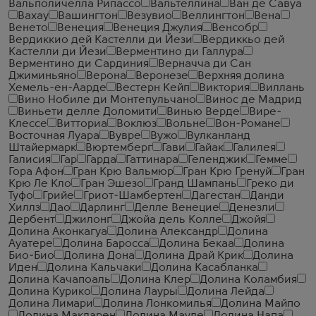
Вальполичелла Рипассо
Вальтеллина
Ван де Савуа
Вахау
Вашингтон
Везувио
Веллингтон
Вена
Венето
Венеция
Венеция Джулия
Венсобр
Вердиккио дей Кастелли ди Йези
Вердиккьо дей
Кастелли ди Йези
Верментино ди Галлура
Верментино ди Сардиния
Верначча ди Сан
Джиминьяно
Верона
Веронезе
Верхняя долина
Хемель-ен-Аарде
Вестерн Кейп
Виктория
Виллань
Вино Нобиле ди Монтепульчано
Винос де Мадрид
Виньети делле Доломити
Винью Верде
Вире-
Клессе
Витториа
Воклюз
Вольне
Вон-Романе
Восточная Луара
Вувре
Вужо
Вулканланд
Штайермарк
Вюртемберг
Гави
Гайак
Галилея
Галисия
Гар
Гарда
Гаттинара
Геленджик
Гемме
Гора Афон
Гран Крю Вальмюр
Гран Крю Гренуй
Гран
Крю Ле Кло
Гран Эшезо
Гранд Шампань
Греко ди
Туфо
Грийе
Гриот-Шамбертен
Дагестан
Данди
Хиллз
Дао
Дарлинг
Делле Венецие
Денезли
Дербент
Джилонг
Джойа дель Колле
Джойя
Долина Аконкагуа
Долина Александр
Долина
Ауатере
Долина Баросса
Долина Бекаа
Долина
Био-Био
Долина Дона
Долина Драй Крик
Долина
Иден
Долина Кальчаки
Долина Касабланка
Долина Качапоаль
Долина Клер
Долина Коламбия
Долина Курико
Долина Лауры
Долина Лейда
Долина Лимари
Долина Лонкомилья
Долина Майпо