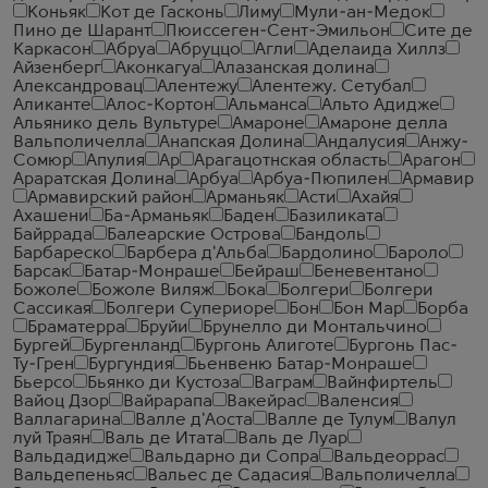
Коньяк
Кот де Гасконь
Лиму
Мули-ан-Медок
Пино де Шарант
Пюиссеген-Сент-Эмильон
Сите де
Каркасон
Абруа
Абруццо
Агли
Аделаида Хиллз
Айзенберг
Аконкагуа
Алазанская долина
Александровац
Алентежу
Алентежу. Сетубал
Аликанте
Алос-Кортон
Альманса
Альто Адидже
Альянико дель Вультуре
Амароне
Амароне делла
Вальполичелла
Анапская Долина
Андалусия
Анжу-
Сомюр
Апулия
Ар
Арагацотнская область
Арагон
Араратская Долина
Арбуа
Арбуа-Пюпилен
Армавир
Армавирский район
Арманьяк
Асти
Ахайя
Ахашени
Ба-Арманьяк
Баден
Базиликата
Байррада
Балеарские Острова
Бандоль
Барбареско
Барбера д'Альба
Бардолино
Бароло
Барсак
Батар-Монраше
Бейраш
Беневентано
Божоле
Божоле Виляж
Бока
Болгери
Болгери
Сассикая
Болгери Супериоре
Бон
Бон Мар
Борба
Браматерра
Бруйи
Брунелло ди Монтальчино
Бургей
Бургенланд
Бургонь Алиготе
Бургонь Пас-
Ту-Грен
Бургундия
Бьенвеню Батар-Монраше
Бьерсо
Бьянко ди Кустоза
Ваграм
Вайнфиртель
Вайоц Дзор
Вайрарапа
Вакейрас
Валенсия
Валлагарина
Валле д'Аоста
Валле де Тулум
Валул
луй Траян
Валь де Итата
Валь де Луар
Вальдадидже
Вальдарно ди Сопра
Вальдеоррас
Вальдепеньяс
Вальес де Садасия
Вальполичелла