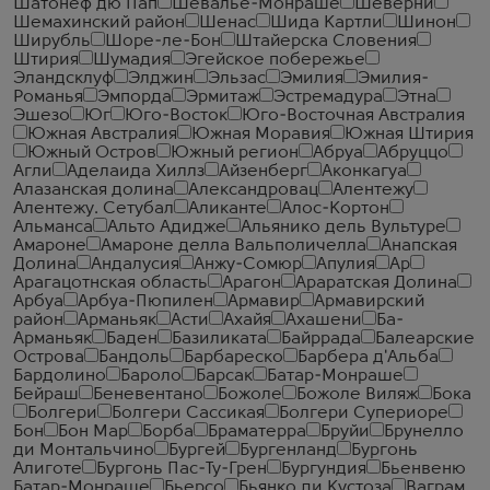
Шатонеф дю Пап
Шевалье-Монраше
Шеверни
Шемахинский район
Шенас
Шида Картли
Шинон
Ширубль
Шоре-ле-Бон
Штайерска Словения
Штирия
Шумадия
Эгейское побережье
Эландсклуф
Элджин
Эльзас
Эмилия
Эмилия-
Романья
Эмпорда
Эрмитаж
Эстремадура
Этна
Эшезо
Юг
Юго-Восток
Юго-Восточная Австралия
Южная Австралия
Южная Моравия
Южная Штирия
Южный Остров
Южный регион
Абруа
Абруццо
Агли
Аделаида Хиллз
Айзенберг
Аконкагуа
Алазанская долина
Александровац
Алентежу
Алентежу. Сетубал
Аликанте
Алос-Кортон
Альманса
Альто Адидже
Альянико дель Вультуре
Амароне
Амароне делла Вальполичелла
Анапская
Долина
Андалусия
Анжу-Сомюр
Апулия
Ар
Арагацотнская область
Арагон
Араратская Долина
Арбуа
Арбуа-Пюпилен
Армавир
Армавирский
район
Арманьяк
Асти
Ахайя
Ахашени
Ба-
Арманьяк
Баден
Базиликата
Байррада
Балеарские
Острова
Бандоль
Барбареско
Барбера д'Альба
Бардолино
Бароло
Барсак
Батар-Монраше
Бейраш
Беневентано
Божоле
Божоле Виляж
Бока
Болгери
Болгери Сассикая
Болгери Супериоре
Бон
Бон Мар
Борба
Браматерра
Бруйи
Брунелло
ди Монтальчино
Бургей
Бургенланд
Бургонь
Алиготе
Бургонь Пас-Ту-Грен
Бургундия
Бьенвеню
Батар-Монраше
Бьерсо
Бьянко ди Кустоза
Ваграм