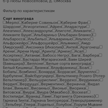
б-р Любы Новосёловой, д. 13
Москва
Фильтр по характеристикам
Сорт винограда
Мерло
Каберне Совиньон
Каберне Фран
Шардоне
Агиоргитико
Айрен
Аладастури
Алеатико
Александроули
Алиготе
Аликанте
Аликанте Буше
Альбариньо (Альбарин Бланко)
Альбаросса
Альбильо
Альваринью
Альтесс
Альфрокейро
Альфрошейро
Альянико
Амур
(Амурский)
Ансоника (Инзолия)
Антей
Арагонеш
Арени
Арени Нуар
Аринту
Арнеис
Асал
Ассиртико
Ахтанак
Бабосо Негро
Бага
Барбера
Бастардо
Бастардо Магарачский
Баян Ширей
(Баяншира)
Беллоне
Белые сорта винограда
Белый Кишмиш
Бианка
Блауфранкиш
Боал
Бобаль
Бомбино
Бонарда
Боррасал
Брунелло
Бурбуленк
Вайсбургундер
Вельтлинер Розато (Ротер
Вельтлинер)
Вельшрислинг
Вердехо
Вердиккио
Вердил
Вердуццо
Верментино
Верначча
Видал
Блан
Виньяо
Виозиньо
Вионье
Виорика
Витовска
Виура
Виура (Макабео)
Воскеат
Востилиди
Вранац
Гаме
Гарганега (Греканико)
Гарнача Тинта
Гарнача Тинторерра
Гевюрцтраминер
Гельбер
Глера
Годельо
Голубок
Горули Мцване