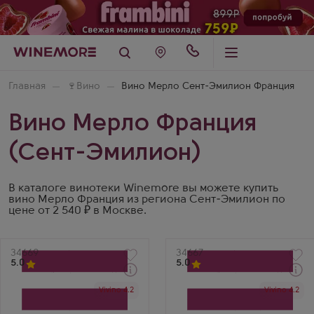
Главная
🍷
Вино
Вино Мерло Сент-Эмилион Франция
Вино Мерло Франция
(Сент-Эмилион)
В каталоге винотеки Winemore вы можете купить
вино Мерло Франция из региона Сент-Эмилион по
цене от 2 540 ₽ в Москве.
Артикул
34669
Артикул
34667
5.0
5.0
Через 1-2 дня
Через 1-2 дня
Vivino 4.2
Vivino 4.2
Красное Сухое Вино
Красное Сухое Вино
Карийон Д'Анжелюс
Карийон Д'Анжелюс
Сент-Эмильон Гран Крю
Сент-Эмильон Гран Крю