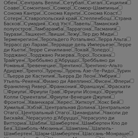
Обен
Сентраль Велли
Сетубал
Сигал
Сицилия
Соаве
Сомонтано
Сомюр
Сомюр-Шампиньи
Сонома Кантри
Сонома Каунти
Сонома Коаст
Сотерн
Ставропольский край
Стелленбош
Страна
Басков
Сумадия
Сюд Уэст
Тавель
Таманский
полуостров
Тамбарамба
Таррагона
Тасмания
Таурази
Ташкент
Твиши
Тежу
Тер дю Миди
Терменрегион
Терольдего Ротальяно
Терра Альта
Террасс дю Ларзак
Террацце дель Имперьезе
Терре
ди Кьети
Терре Сичилиане
Токай
Толедо
Торджано
Торджано Ризерва
Торо
Тоскана
Трайгуен
Треббьяно д'Абруццо
Треббьяно ди
Романья
Тревенецие
Трентино
Трентино-Альто
Адидже
Тренто
Турень
Турень Азе-Ле-Ридо
Турин
Тьерра де Кастилия
Тьерра Де Леон
Умбрия
Утьель-Рекена
Фиано ди Авеллино
Фисен
Флери
Франкленд Ривер
Франкония
Франшхук
Фраскати
Фриули
Фриули Грав
Фриули Исонцо
Фриули
Колли Ориентали
Фриули-Венеция-Джулия
Фронтон
Хванчкара
Херес
Хиткоут
Хокс Бей
Хумилья
Хэбэй
Центральная Долина
Центральное
Отаго
Центральный Отаго
Цинандали
Чаколи де
Бискайа
Черасуоло д'Абруццо
Черасуоло ди
Витториа
Шабли
Шамбертен
Шамбертен Кло де
Без
Шамболь-Мюзиньи
Шампань
Шапель-
Шамбертен
Шарм-Шамбертен
Шассань-Монраше