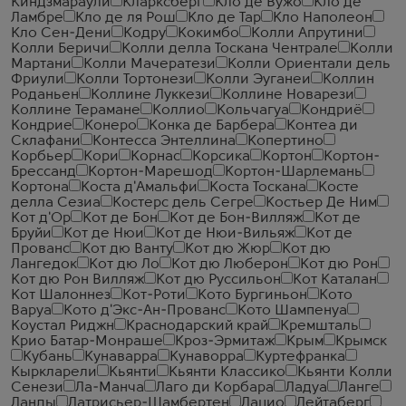
Киндзмараули
Кларксберг
Кло де Вужо
Кло де
Ламбре
Кло де ля Рош
Кло де Тар
Кло Наполеон
Кло Сен-Дени
Кодру
Кокимбо
Колли Апрутини
Колли Беричи
Колли делла Тоскана Чентрале
Колли
Мартани
Колли Мачератези
Колли Ориентали дель
Фриули
Колли Тортонези
Колли Эуганеи
Коллин
Роданьен
Коллине Луккези
Коллине Новарези
Коллине Терамане
Коллио
Кольчагуа
Кондриё
Кондрие
Конеро
Конка де Барбера
Контеа ди
Склафани
Контесса Энтеллина
Копертино
Корбьер
Кори
Корнас
Корсика
Кортон
Кортон-
Брессанд
Кортон-Марешод
Кортон-Шарлемань
Кортона
Коста д'Амальфи
Коста Тоскана
Косте
делла Сезиа
Костерс дель Сегре
Костьер Де Ним
Кот д'Ор
Кот де Бон
Кот де Бон-Вилляж
Кот де
Бруйи
Кот де Нюи
Кот де Нюи-Вильяж
Кот де
Прованс
Кот дю Ванту
Кот дю Жюр
Кот дю
Лангедок
Кот дю Ло
Кот дю Люберон
Кот дю Рон
Кот дю Рон Вилляж
Кот дю Руссильон
Кот Каталан
Кот Шалоннез
Кот-Роти
Кото Бургиньон
Кото
Варуа
Кото д'Экс-Ан-Прованс
Кото Шампенуа
Коустал Риджн
Краснодарский край
Кремшталь
Крио Батар-Монраше
Кроз-Эрмитаж
Крым
Крымск
Кубань
Кунаварра
Кунаворра
Куртефранка
Кыркларели
Кьянти
Кьянти Классико
Кьянти Колли
Сенези
Ла-Манча
Лаго ди Корбара
Ладуа
Ланге
Ланды
Латрисьер-Шамбертен
Лацио
Лейтаберг