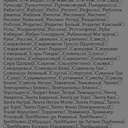
Арвин
Пти Вердо
Пти Мансан
Пти Руж
Пти Сира
Пульсар
Пуньителло
Пухляковский
Пьедироссо
Рабигато
Рабозо
Ребо
Регент
Рефоско
Риболла
Джалла
Рибона
Риполи
Рисланер
Рислинг
Рислинг Рейнский
Рислинг Ротер
Ркацители
Робола
Родитис
Родитис Белый
Родитис Красный
Роль
Рондинелла
Россезе
Ротгипфлер
Руби
Каберне
Рубин Голодриги
Рубиновый Магарача
Руке
Руссан
Саваньен
Сагрантино
Самсо
Санджовезе
Санджовезе Гроссо (Брунелло)
Санджовето
Санкт Лаурент
Саперави
Саперави
Северный
Сары Пандас
Семильон
Сенсо
Серсиаль
Сибирьковый
Сидеритис
Сильванер
Сира (Шираз)
Сирени
Скьоппеттино
Скьява
Смедеревка
Совиньон Блан
Совиньон Гри
Совиньон Зеленый
Соусон
Спергола
Сувинье Гри
Сузао
Сузуманьелло
Султанина
Сумоль
Сумоль
Бланк
Сумоль Негре
Тавквери
Тамьяника
Таннат
Темпарнильо Бланко
Темпранильо Бланко
Терольдего
Террет Блан
Тетра
Тиморассо
Тинта
Амарела
Тинта Баррока
Тинта де Торо
Тинта Као
Тинта Негра
Тинта Негра Моле
Тинта Рориш
Тинто
де Торо
Тинто Паис
Тинто Фино (Темпранильо)
Токай Фриулано
Торронтес
Траминер
Траминер
Розовый
Треббиано ди Романья
Треббьяно
Треббьяно Д'Абруццо
Треббьяно ди Лугана (Турбиана)
Треббьяно Тоскано (Проканико)
Трейшадура