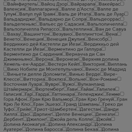
Вайнфиртель
Вайоц Дзор
Вайрарапа
Вакейрас
Валенсия
Валлагарина
Валле д'Аоста
Валле де
Тулум
Валул луй Траян
Валь де Итата
Валь де Луар
Вальдадидже
Вальдарно ди Сопра
Вальдеоррас
Вальдепеньяс
Вальес де Садасия
Вальполичелла
Вальполичелла Рипассо
Вальтеллина
Ван де Савуа
Вахау
Вашингтон
Везувио
Веллингтон
Вена
Венето
Венеция
Венеция Джулия
Венсобр
Вердиккио дей Кастелли ди Йези
Вердиккьо дей
Кастелли ди Йези
Верментино ди Галлура
Верментино ди Сардиния
Верначча ди Сан
Джиминьяно
Верона
Веронезе
Верхняя долина
Хемель-ен-Аарде
Вестерн Кейп
Виктория
Виллань
Вино Нобиле ди Монтепульчано
Винос де Мадрид
Виньети делле Доломити
Винью Верде
Вире-
Клессе
Витториа
Воклюз
Вольне
Вон-Романе
Восточная Луара
Вувре
Вужо
Вулканланд
Штайермарк
Вюртемберг
Гави
Гайак
Галилея
Галисия
Гар
Гарда
Гаттинара
Геленджик
Гемме
Гора Афон
Гран Крю Вальмюр
Гран Крю Гренуй
Гран
Крю Ле Кло
Гран Эшезо
Гранд Шампань
Греко ди
Туфо
Грийе
Гриот-Шамбертен
Дагестан
Данди
Хиллз
Дао
Дарлинг
Делле Венецие
Денезли
Дербент
Джилонг
Джойа дель Колле
Джойя
Долина Аконкагуа
Долина Александр
Долина
Ауатере
Долина Баросса
Долина Бекаа
Долина