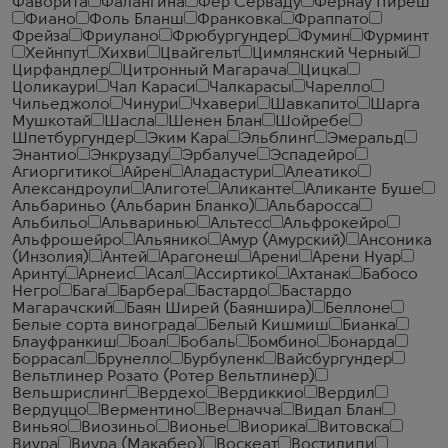
Фаворита
Фалангина
Фер Серваду
Фернау Пиреш
Фиано
Фоль Бланш
Франковка
Фраппато
Фрейза
Фриулано
Фрюбургундер
Фумин
Фурминт
Хейнпут
Хихви
Цвайгельт
Цимлянский Черный
Цирфандлер
Цитронный Магарача
Цицка
Цоликаури
Чал Караси
Чалкарасы
Чарелло
Чильеджоло
Чинури
Чхавери
Шавкапито
Шарга
Мушкотай
Шасла
Шенен Блан
Шойребе
Шпетбургундер
Эким Кара
Эльблинг
Эмеральд
Энантио
Энкрузаду
Эрбалуче
Эспадейро
Агиоргитико
Айрен
Аладастури
Алеатико
Александроули
Алиготе
Аликанте
Аликанте Буше
Альбариньо (Альбарин Бланко)
Альбаросса
Альбильо
Альваринью
Альтесс
Альфрокейро
Альфрошейро
Альянико
Амур (Амурский)
Ансоника
(Инзолия)
Антей
Арагонеш
Арени
Арени Нуар
Аринту
Арнеис
Асал
Ассиртико
Ахтанак
Бабосо
Негро
Бага
Барбера
Бастардо
Бастардо
Магарачский
Баян Ширей (Баяншира)
Беллоне
Белые сорта винограда
Белый Кишмиш
Бианка
Блауфранкиш
Боал
Бобаль
Бомбино
Бонарда
Боррасал
Брунелло
Бурбуленк
Вайсбургундер
Вельтлинер Розато (Ротер Вельтлинер)
Вельшрислинг
Вердехо
Вердиккио
Вердил
Вердуццо
Верментино
Верначча
Видал Блан
Виньяо
Виозиньо
Вионье
Виорика
Витовска
Виура
Виура (Макабео)
Воскеат
Востилиди