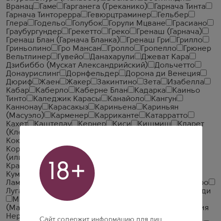
Вранац
Гаме
Гарганега (Греканико)
Гарнача Тинта
Гарнача Тинторерра
Гевюрцтраминер
Гельбер
Глера
Годельо
Голубок
Горули Мцване
Грасиано
Граубургундер
Грекетто
Греко
Гренаш (Гарнача)
Гренаш Блан (Гарнача Бланка)
Гренаш Гри
Грилло
Гриньолино
Гро Мансан
Гролло
Гропелло
Грюнер
Вельтлинер
Гувейо
Данахарули
Джеват Кара
Дзибиббо (Мускат Александрийский)
Дольчетто
Донаурислинг
Дорнфельдер
Дорона ди Венеция
Дюриф
Жаен
Жакер
Закинтино
Зета
Изабелла
Кабар
Каберло
Каберне Блан
Кадарка
Каиньо
Тинто
Каледжик Карасы
Канайоло
Кангун
Каннонау
Карасакыз
Кариньена
Кариньян
(Масуэло)
Карменер
Карриканте
Катарратто
Кахет
Каштелау
Кернер
Киси
Кишмиш
Кларет
(Клерет)
Кода ди Вольпе
Кодега
Кок Пандас
Кокур
Коломбар
Корвина (Корвина Веронезе)
Корвиноне
Кортезе
Косю
Красностоп Анапский
(или Золотовский)
Красные сорта винограда
18+
Крахуна
Кроатина
Ксинистери
Ксиномавро
Кумшацкий
Кундза
Лагрейн
Лакрима
Лалвари
Ламбруско
Листан Бланко
Листан Негро
Лоурейро
Лугана
Мавро Калавритино
Мавродафне
Мавруди
Мадраса (Матраса)
Малагузия
Малагузия
(Малагузья)
Мальбек (Кот)
Мальвазия
Мальвазия
Нера
Мальвазия Фина
Мандилария
Манзони
Сайт содержит информацию для лиц