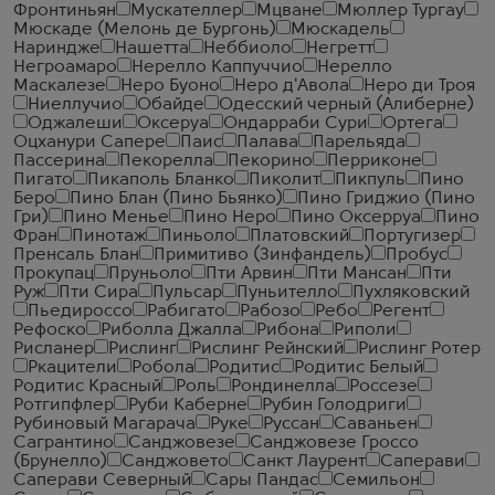
Фронтиньян
Мускателлер
Мцване
Мюллер Тургау
Мюскаде (Мелонь де Бургонь)
Мюскадель
Нариндже
Нашетта
Неббиоло
Негретт
Негроамаро
Нерелло Каппуччио
Нерелло
Маскалезе
Неро Буоно
Неро д'Авола
Неро ди Троя
Ниеллучио
Обайде
Одесский черный (Алиберне)
Оджалеши
Оксеруа
Ондарраби Сури
Ортега
Оцханури Сапере
Паис
Палава
Парельяда
Пассерина
Пекорелла
Пекорино
Перриконе
Пигато
Пикаполь Бланко
Пиколит
Пикпуль
Пино
Беро
Пино Блан (Пино Бьянко)
Пино Гриджио (Пино
Гри)
Пино Менье
Пино Неро
Пино Оксерруа
Пино
Фран
Пинотаж
Пиньоло
Платовский
Португизер
Пренсаль Блан
Примитиво (Зинфандель)
Пробус
Прокупац
Пруньоло
Пти Арвин
Пти Мансан
Пти
Руж
Пти Сира
Пульсар
Пуньителло
Пухляковский
Пьедироссо
Рабигато
Рабозо
Ребо
Регент
Рефоско
Риболла Джалла
Рибона
Риполи
Рисланер
Рислинг
Рислинг Рейнский
Рислинг Ротер
Ркацители
Робола
Родитис
Родитис Белый
Родитис Красный
Роль
Рондинелла
Россезе
Ротгипфлер
Руби Каберне
Рубин Голодриги
Рубиновый Магарача
Руке
Руссан
Саваньен
Сагрантино
Санджовезе
Санджовезе Гроссо
(Брунелло)
Санджовето
Санкт Лаурент
Саперави
Саперави Северный
Сары Пандас
Семильон