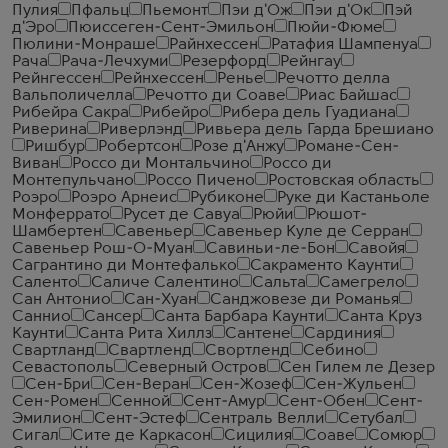
Пулия
Пфальц
Пьемонт
Пэи д'Ож
Пэи д'Ок
Пэй
д'Эро
Пюиссеген-Сент-Эмильон
Пюйи-Фюме
Пюлини-Монраше
Райнхессен
Ратафия Шампенуа
Рача
Рача-Лечхуми
Резерфорд
Рейнгау
Рейнгессен
Рейнхессен
Ренье
Речотто делла
Вальполичелла
Речотто ди Соаве
Риас Байшас
Рибейра Сакра
Рибейро
Рибера дель Гуадиана
Риверина
Риверлэнд
Ривьера дель Гарда Брешиано
Ришбур
Робертсон
Розе д'Анжу
Романе-Сен-
Виван
Россо ди Монтальчино
Россо ди
Монтепульчано
Россо Пичено
Ростовская область
Роэро
Роэро Арнеис
Рубиконе
Руке ди Кастаньоле
Монферрато
Русет де Савуа
Рюйи
Рюшот-
Шамбертен
Савеньер
Савеньер Куле де Серран
Савеньер Рош-О-Муан
Савиньи-ле-Бон
Савойя
Сагрантино ди Монтефалько
Сакраменто Каунти
Саленто
Саличе Салентино
Сальта
Самегрело
Сан Антонио
Сан-Хуан
Санджовезе ди Романья
Саннио
Сансер
Санта Барбара Каунти
Санта Круз
Каунти
Санта Рита Хиллз
Сантене
Сардиния
Свартланд
Свартленд
Свортленд
Себино
Севастополь
Северный Остров
Сен Гилем ле Дезер
Сен-Бри
Сен-Веран
Сен-Жозеф
Сен-Жульен
Сен-Ромен
Сенной
Сент-Амур
Сент-Обен
Сент-
Эмилион
Сент-Эстеф
Сентраль Велли
Сетубал
Сигал
Сите де Каркасон
Сицилия
Соаве
Сомюр