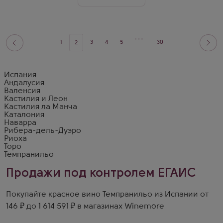
1
3
4
5
30
2
Испания
Андалусия
Валенсия
Кастилия и Леон
Кастилия ла Манча
Каталония
Наварра
Рибера-дель-Дуэро
Риоха
Торо
Темпранильо
Продажи под контролем ЕГАИС
Покупайте красное вино Темпранильо из Испании от
146 ₽ до 1 614 591 ₽ в магазинах Winemore