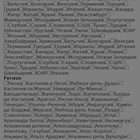
Бельгия
Болгария
Венгрия
Германия
Греция
Грузия
Израиль
Индия
Италия
Казахстан
Канада
Кипр
Китай
Крым
Ливан
Люксембург
Македония
Молдавия
Новая Зеландия
Португалия
Сербия
Сирия
Словения
США
Тунис
Турция
Узбекистан
Уругвай
Чехия
Чили
Швейцария
ЮАР
Япония
Абхазия
Австралия
Австрия
Азербайджан
Армения
Бельгия
Болгария
Венгрия
Германия
Греция
Грузия
Израиль
Индия
Италия
Казахстан
Канада
Кипр
Китай
Крым
Ливан
Люксембург
Македония
Молдавия
Новая Зеландия
Португалия
Сербия
Сирия
Словения
США
Тунис
Турция
Узбекистан
Уругвай
Чехия
Чили
Швейцария
ЮАР
Япония
Регион
Риоха
Кастилия и Леон
Рибера-дель-Дуэро
Кастилия ла Манча
Наварра
Ла-Манча
Вальдепеньяс
Валенсия
Торо
Каталония
Тьерра
де Кастилия
Арагон
Риоха Альта
Кариньена
Пенедес
Утьель-Рекена
Абруа
Андалусия
Кампо
де Борджа
Мурсия
Рибера дель Хукар
Руэда
Сомонтано
Толедо
Хумилья
Абруццо
Агли
Аделаида Хиллз
Айзенберг
Аквитания
Аконкагуа
Алазанская долина
Александровац
Алентежу
Алентежу. Сетубал
Аликанте
Алос-Кортон
Альманса
Альто Адидже
Альянико дель Вультуре