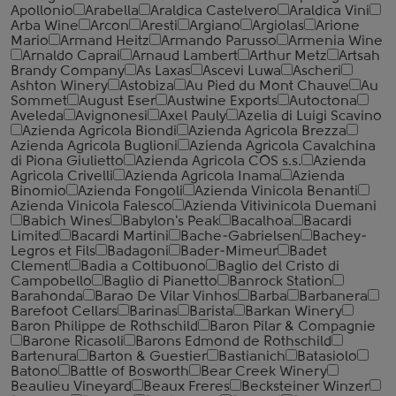
Apollonio
Arabella
Araldica Castelvero
Araldica Vini
Arba Wine
Arcon
Aresti
Argiano
Argiolas
Arione
Mario
Armand Heitz
Armando Parusso
Armenia Wine
Arnaldo Caprai
Arnaud Lambert
Arthur Metz
Artsah
Brandy Company
As Laxas
Ascevi Luwa
Ascheri
Ashton Winery
Astobiza
Au Pied du Mont Chauve
Au
Sommet
August Eser
Austwine Exports
Autoctona
Aveleda
Avignonesi
Axel Pauly
Azelia di Luigi Scavino
Azienda Agricola Biondi
Azienda Agricola Brezza
Azienda Agricola Buglioni
Azienda Agricola Cavalchina
di Piona Giulietto
Azienda Agricola COS s.s.
Azienda
Agricola Crivelli
Azienda Agricola Inama
Azienda
Binomio
Azienda Fongoli
Azienda Vinicola Benanti
Azienda Vinicola Falesco
Azienda Vitivinicola Duemani
Babich Wines
Babylon's Peak
Bacalhoa
Bacardi
Limited
Bacardi Martini
Bache-Gabrielsen
Bachey-
Legros et Fils
Badagoni
Bader-Mimeur
Badet
Clement
Badia a Coltibuono
Baglio del Cristo di
Campobello
Baglio di Pianetto
Banrock Station
Barahonda
Barao De Vilar Vinhos
Barba
Barbanera
Barefoot Cellars
Barinas
Barista
Barkan Winery
Baron Philippe de Rothschild
Baron Pilar & Compagnie
Barone Ricasoli
Barons Edmond de Rothschild
Bartenura
Barton & Guestier
Bastianich
Batasiolo
Batono
Battle of Bosworth
Bear Creek Winery
Beaulieu Vineyard
Beaux Freres
Becksteiner Winzer