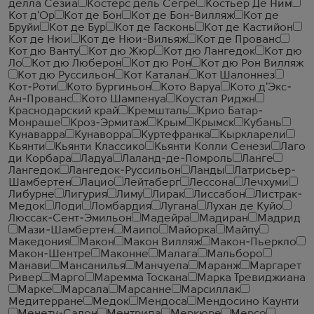
делла Сезиа
Костерс дель Сегре
Костьер Де Ним
Кот д'Ор
Кот де Бон
Кот де Бон-Вилляж
Кот де
Бруйи
Кот де Бур
Кот де Гасконь
Кот де Кастийон
Кот де Нюи
Кот де Нюи-Вильяж
Кот де Прованс
Кот дю Ванту
Кот дю Жюр
Кот дю Лангедок
Кот дю
Ло
Кот дю Люберон
Кот дю Рон
Кот дю Рон Вилляж
Кот дю Руссильон
Кот Каталан
Кот Шалоннез
Кот-Роти
Кото Бургиньон
Кото Варуа
Кото д'Экс-
Ан-Прованс
Кото Шампенуа
Коустал Риджн
Краснодарский край
Кремшталь
Крио Батар-
Монраше
Кроз-Эрмитаж
Крым
Крымск
Кубань
Кунаварра
Кунаворра
Куртефранка
Кыркларели
Кьянти
Кьянти Классико
Кьянти Колли Сенези
Лаго
ди Корбара
Ладуа
Лаланд-де-Помроль
Ланге
Лангедок
Лангедок-Руссильон
Ланды
Латрисьер-
Шамбертен
Лацио
Лейтаберг
Лессона
Лечхуми
Либурне
Лигурия
Лиму
Лирак
Лиссабон
Листрак-
Медок
Лоди
Ломбардия
Лугана
Лухан де Куйо
Люссак-Сент-Эмильон
Мадейра
Мадиран
Мадрид
Мази-Шамбертен
Маипо
Майорка
Майпу
Македония
Макон
Макон Вилляж
Макон-Пьеркло
Макон-Шентре
Маконне
Малага
Мальборо
Манави
Мансанилья
Манчуела
Маранж
Маргарет
Ривер
Марго
Маремма Тоскана
Марка Тревиджиана
Марке
Марсала
Марсанне
Марсиллак
Медитерране
Медок
Мендоса
Мендосино Каунти