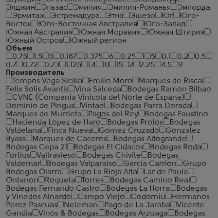
Элджин
Эльзас
Эмилия
Эмилия-Романья
Эмпорда
Эрмитаж
Эстремадура
Этна
Эшезо
Юг
Юго-
Восток
Юго-Восточная Австралия
Юго-Запад
Южная Австралия
Южная Моравия
Южная Штирия
Южный Остров
Южный регион
Объем
0.75
1.5
3
0.187
0.375
6
0.25
1
5
0.1
0.2
0.5
0.7
0.72
0.73
1.125
1.4
10
15
2
2.25
4.5
9
Производитель
Tempos Vega Sicilia
Emilio Moro
Marques de Riscal
Felix Solis Avantis
Vina Salceda
Bodegas Ramon Bilbao
CVNE (Compania Vinicola del Norte de Espana)
Dominio de Pingus
Vintae
Bodegas Parra Dorada
Marques de Murrieta
Pagos del Rey
Bodegas Faustino
Hacienda Lopez de Haro
Bodegas Protos
Bodegas
Valdelana
Finca Nueva
Gomez Cruzado
Gonzalez
Byass
Marques de Caceres
Bodegas Altogrande
Bodegas Cepa 21
Bodegas El Cidacos
Bodegas Roda
Fortius
Valtravieso
Bodegas Chivite
Bodegas
Valdemar
Bodegas Valparaiso
Garcia Carrion
Grupo
Bodegas Olarra
Grupo La Rioja Alta
Lar de Paula
Ontanon
Roqueta
Torres
Bodegas Camino Real
Bodegas Fernando Castro
Bodegas La Horra
Bodegas
y Vinedos Alnardo
Campo Viejo
Codorniu
Hermanos
Perez Pascuas
Neleman
Pago de La Jaraba
Vicente
Gandia
Vinos & Bodegas
Bodegas Arzuaga
Bodegas