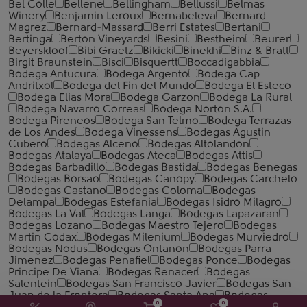
Bel Colle
Bellene
Bellingham
Bellussi
Belmas
Winery
Benjamin Leroux
Bernabeleva
Bernard
Magrez
Bernard-Massard
Berri Estates
Bertani
Bertinga
Berton Vineyards
Besini
Bestheim
Beurer
Beyerskloof
Bibi Graetz
Bikicki
Binekhi
Binz & Bratt
Birgit Braunstein
Bisci
Bisquertt
Boccadigabbia
Bodega Antucura
Bodega Argento
Bodega Cap
Andritxol
Bodega del Fin del Mundo
Bodega El Esteco
Bodega Elias Mora
Bodega Garzon
Bodega La Rural
Bodega Navarro Correas
Bodega Norton S.A.
Bodega Pireneos
Bodega San Telmo
Bodega Terrazas
de Los Andes
Bodega Vinessens
Bodegas Agustin
Cubero
Bodegas Alceno
Bodegas Altolandon
Bodegas Atalaya
Bodegas Ateca
Bodegas Attis
Bodegas Barbadillo
Bodegas Bastida
Bodegas Benegas
Bodegas Borsao
Bodegas Canopy
Bodegas Carchelo
Bodegas Castano
Bodegas Coloma
Bodegas
Delampa
Bodegas Estefania
Bodegas Isidro Milagro
Bodegas La Val
Bodegas Langa
Bodegas Lapazaran
Bodegas Lozano
Bodegas Maestro Tejero
Bodegas
Martin Codax
Bodegas Milenium
Bodegas Murviedro
Bodegas Nodus
Bodegas Ontanon
Bodegas Parra
Jimenez
Bodegas Penafiel
Bodegas Ponce
Bodegas
Principe De Viana
Bodegas Renacer
Bodegas
Salentein
Bodegas San Francisco Javier
Bodegas San
Juan de la Frontera
Bodegas Santa Ana
Bodegas
0
0