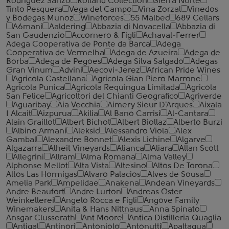
Rodriguez Sanzo
Rolland Collection
Sierra Norte
Tinto Pesquera
Vega del Campo
Vina Zorzal
Vinedos
y Bodegas Munoz
Wineforces
55 Malbec
689 Cellars
A6mani
Aaldering
Abbazia di Novacella
Abbazia di
San Gaudenzio
Accornero & Figli
Achaval-Ferrer
Adega Cooperativa de Ponte da Barca
Adega
Cooperativa de Vermelha
Adega de Azueira
Adega de
Borba
Adega de Pegoes
Adega Silva Salgado
Adegas
Gran Vinum
Advini
Aecovi-Jerez
African Pride Wines
Agricola Castellana
Agricola Gian Piero Marrone
Agricola Punica
Agricola Requingua Limitada
Agricola
San Felice
Agricoltori del Chianti Geografico
Agriverde
Aguaribay
Aia Vecchia
Aimery Sieur D'Arques
Aixala
I Alcait
Aizpurua
Akilia
Al Bano Carrisi
Al-Cantara
Alain Graillot
Albert Bichot
Albert Biollaz
Alberto Burzi
Albino Armani
Aleksic
Alessandro Viola
Alex
Gambal
Alexandre Bonnet
Alexis Lichine
Algarve
Algazarra
Alheit Vineyards
Alianca
Aliara
Allan Scott
Allegrini
Allram
Alma Romana
Alma Valley
Alphonse Mellot
Alta Vista
Altesino
Altos De Torona
Altos Las Hormigas
Alvaro Palacios
Alves de Sousa
Amelia Park
Ampelidae
Anakena
Andean Vineyards
Andre Beaufort
Andre Lurton
Andreas Oster
Weinkellerei
Angelo Rocca е Figli
Angove Family
Winemakers
Anita & Hans Nittnaus
Anna Spinato
Ansgar Clusserath
Ant Moore
Antica Distilleria Quaglia
Antigal
Antinori
Antoniolo
Antonutti
Apaltagua