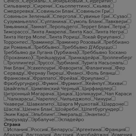
Сенсо
Серсиаль
Сибирьковый
Сидеритис
Сильванер
Сирени
Скьоппеттино
Скьява
Смедеревка
Совиньон Блан
Совиньон Гри
Совиньон Зеленый
Спергола
Сувинье Гри
Сузао
Сузуманьелло
Султанина
Сумоль Бланк
Тавквери
Тамьяника
Таннат
Терольдего
Террет Блан
Тетра
Тиморассо
Тинта Амарела
Тинта Као
Тинта Негра
Тинта Негра Моле
Тинта Рориш
Токай Фриулано
Торронтес
Траминер
Траминер Розовый
Треббиано
ди Романья
Треббьяно
Треббьяно Д'Абруццо
Треббьяно ди Лугана (Турбиана)
Треббьяно Тоскано
(Проканико)
Трейшадура
Тринкадейра
Тролленберг
Троллингер
Труссо
Турбиана
Турига Насьональ
Уни Блан
Усахелоури
Фаворита
Фалангина
Фер
Серваду
Фернау Пиреш
Фиано
Фоль Бланш
Франковка
Фраппато
Фрейза
Фриулано
Фрюбургундер
Фумин
Фурминт
Хейнпут
Хихви
Цвайгельт
Цимлянский Черный
Цирфандлер
Цитронный Магарача
Цицка
Цоликаури
Чал Караси
Чалкарасы
Чарелло
Чильеджоло
Чинури
Чхавери
Шавкапито
Шарга Мушкотай
Шардоне
Шасла
Шенен Блан
Шойребе
Шпетбургундер
Эким Кара
Эльблинг
Эмеральд
Энантио
Энкрузаду
Эрбалуче
Эспадейро
Страна
Испания
Россия
Беларусь
Аргентина
Франция
Абхазия
Австралия
Австрия
Азербайджан
Армения