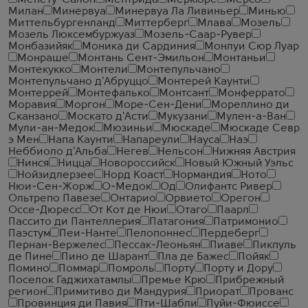
Менету-Салон
Ментрида
Меркюре
Мерсо
Милан
Минервуа
Минервуа Ла Ливиньер
Минью
Миттельбургенланд
Миттерберг
Млава
Мозель
Мозель Люксембуржуаз
Мозель-Саар-Рувер
Монбазийяк
Моника ди Сардиния
Монлуи Сюр Луар
Монраше
Монтань Сент-Эмильон
Монтаньи
Монтекукко
Монтели
Монтепульчано
Монтепульчано д'Абруццо
Монтерей Каунти
Монтеррей
Монтефалько
Монтсант
Монферрато
Моравия
Моргон
Море-Сен-Дени
Мореллино ди
Сканзано
Москато д'Асти
Мукузани
Мулен-а-Ван
Мули-ан-Медок
Мюзиньи
Мюскаде
Мюскаде Севр
э Мен
Напа Каунти
Напареули
Науса
Наэ
Неббиоло д'Альба
Негев
Нельсон
Нижняя Австрия
Нинся
Ницца
Новороссийск
Новый Южный Уэльс
Нойзидлерзее
Норд Коаст
Нормандия
Ното
Нюи-Сен-Жорж
О-Медок
Од
Олифантс Ривер
Ольтрепо Павезе
Онтарио
Орвието
Орегон
Оссе-Дюресс
От Кот де Нюи
Отаго
Паарл
Пассито ди Пантеллерия
Патагония
Патримонио
Паэстум
Пеи-Нанте
Пелопоннес
Пердеберг
Пернан-Вержелес
Пессак-Леоньян
Пиаве
Пикпуль
де Пине
Пино де Шарант
Пла де Бажес
Пойяк
Помино
Поммар
Помроль
Порту
Порту и Дору
Поселок Гаджихатамлы
Премье Крю
Прибрежный
регион
Примитиво ди Мандурия
Приорат
Прованс
Провинция ди Павия
Пти-Шабли
Пуйи-Фюиссе