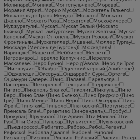
Марсан
Марцемино
Менье
Мерсегера
Молдова
Молинара
Моника
Монтепульчано
Морава
Моравия Агрия
Морио Мускат
Москатель Гальего
Москатель де Грано Менудо
Москато
Москато
Джалло
Москато Роза
Мосхатела
Мосхофилеро
Муджуретули
Мускат
Мускат Белый (Москато
Бьянко)
Мускат Гамбургский
Мускат Желтый
Мускат
Канелли
Мускат Оттонель
Мускат Розовый
Мускат
Фронтиньян
Мускателлер
Мцване
Мюллер Тургау
Мюскаде (Мелонь де Бургонь)
Мюскадель
Нариндже
Нашетта
Неббиоло
Негретт
Негроамаро
Нерелло Каппуччио
Нерелло
Маскалезе
Неро Буоно
Неро д'Авола
Неро ди Троя
Ниеллучио
Обайде
Одесский черный (Алиберне)
Оджалеши
Оксеруа
Ондарраби Сури
Ортега
Оцханури Сапере
Паис
Палава
Парельяда
Пассерина
Пекорелла
Пекорино
Перриконе
Пигато
Пикаполь Бланко
Пиколит
Пикпуль
Пино
Беро
Пино Блан (Пино Бьянко)
Пино Гриджио (Пино
Гри)
Пино Менье
Пино Неро
Пино Оксерруа
Пино
Фран
Пинотаж
Пиньоло
Платовский
Португизер
Пренсаль Блан
Примитиво (Зинфандель)
Пробус
Прокупац
Пруньоло
Пти Арвин
Пти Мансан
Пти
Руж
Пти Сира
Пульсар
Пуньителло
Пухляковский
Пьедироссо
Рабигато
Рабозо
Ребо
Регент
Рефоско
Риболла Джалла
Рибона
Риполи
Рисланер
Рислинг
Рислинг Рейнский
Рислинг Ротер