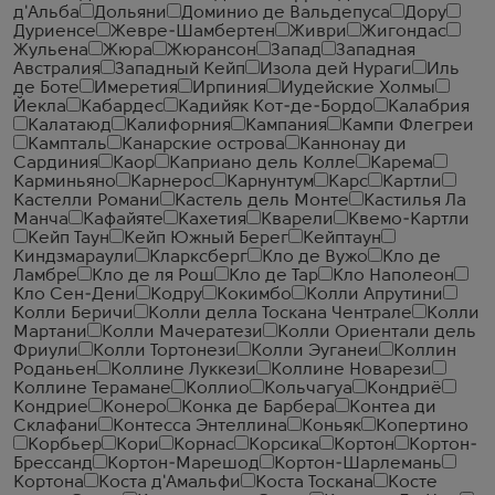
д'Альба
Дольяни
Доминио де Вальдепуса
Дору
Дуриенсе
Жевре-Шамбертен
Живри
Жигондас
Жульена
Жюра
Жюрансон
Запад
Западная
Австралия
Западный Кейп
Изола дей Нураги
Иль
де Боте
Имеретия
Ирпиния
Иудейские Холмы
Йекла
Кабардес
Кадийяк Кот-де-Бордо
Калабрия
Калатаюд
Калифорния
Кампания
Кампи Флегреи
Кампталь
Канарские острова
Каннонау ди
Сардиния
Каор
Каприано дель Колле
Карема
Карминьяно
Карнерос
Карнунтум
Карс
Картли
Кастелли Романи
Кастель дель Монте
Кастилья Ла
Манча
Кафайяте
Кахетия
Кварели
Квемо-Картли
Кейп Таун
Кейп Южный Берег
Кейптаун
Киндзмараули
Кларксберг
Кло де Вужо
Кло де
Ламбре
Кло де ля Рош
Кло де Тар
Кло Наполеон
Кло Сен-Дени
Кодру
Кокимбо
Колли Апрутини
Колли Беричи
Колли делла Тоскана Чентрале
Колли
Мартани
Колли Мачератези
Колли Ориентали дель
Фриули
Колли Тортонези
Колли Эуганеи
Коллин
Роданьен
Коллине Луккези
Коллине Новарези
Коллине Терамане
Коллио
Кольчагуа
Кондриё
Кондрие
Конеро
Конка де Барбера
Контеа ди
Склафани
Контесса Энтеллина
Коньяк
Копертино
Корбьер
Кори
Корнас
Корсика
Кортон
Кортон-
Брессанд
Кортон-Марешод
Кортон-Шарлемань
Кортона
Коста д'Амальфи
Коста Тоскана
Косте