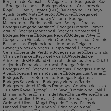
Benjamin de Rothschild & Vega Sicilia
Bodegas del Saz
Bodegas Leganza
Bodegas Vizcarra
Criadores de
Rioja
Gil Family Estates (GFE)
Nuestro de Diaz Bayo
Agusti Torello Mata
Anecoop
Artuke
Bodega del
Palacio de Los Frontaura y Victoria
Bodega
Matarromera
Bodegas Altanza
Bodegas Anadas
Bodegas Gregorio Martinez
Bodegas Horacio Gomez
Araujo
Bodegas Manzanos
Bodegas Monasterio
Bodegas Nekeas
Bodegas Nexus
Bodegas Volver
Cooperativa Vinicola La Vina Coop Valenciana
Dominio
Basconcillos
Explotaciones Hermanos Delgado
Grandes Vinos y Vinedos
Grupo Yllera
Hammeken
Cellars
Jesus del Perdon-Bodegas Yuntero
Les Grands
Chais de France
Pago del Vicario
Propiedad de
Arinzano
R&G Rolland Galarreta
Rudeles
Torre Oria
Alejandro Fernandez
Arrocal
Bodega Pirineos
Bodegas Aalto
Bodegas Aragonesas
Bodegas Cruz de
Alba
Bodegas Hermanos Sastre
Bodegas Luis Canas
Bodegas Palacios Remondo
Bodegas Riojanas
Bodegas San Valero
Bodegas y Vinedos Rauda
Bodegas Yuntero
Cellers Domenys
Condado de Haza
Cuatro Rayas
Dcoop
Diaz Bayo
Dominio de Cair
Ehrmanns Wines
Familia de Filipe
Finca Allende
Finca
de los Arandinos
Finca La Capilla
Grupo Jorge
Ordonez
Illana
Muga
Pago de Cirsus
Pagos de
Labarca
Paniza
Paul Sapin
Principe de Viana