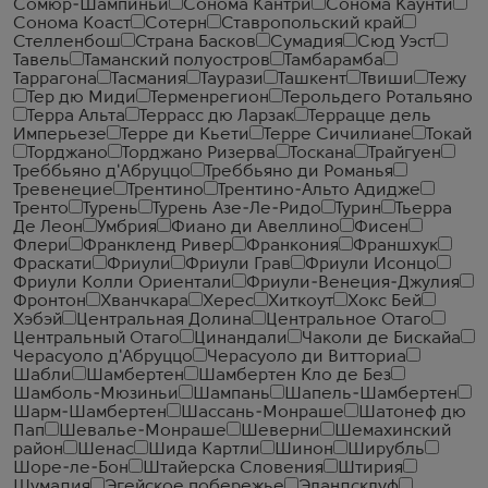
Сомюр-Шампиньи
Сонома Кантри
Сонома Каунти
Сонома Коаст
Сотерн
Ставропольский край
Стелленбош
Страна Басков
Сумадия
Сюд Уэст
Тавель
Таманский полуостров
Тамбарамба
Таррагона
Тасмания
Таурази
Ташкент
Твиши
Тежу
Тер дю Миди
Терменрегион
Терольдего Ротальяно
Терра Альта
Террасс дю Ларзак
Террацце дель
Имперьезе
Терре ди Кьети
Терре Сичилиане
Токай
Торджано
Торджано Ризерва
Тоскана
Трайгуен
Треббьяно д'Абруццо
Треббьяно ди Романья
Тревенецие
Трентино
Трентино-Альто Адидже
Тренто
Турень
Турень Азе-Ле-Ридо
Турин
Тьерра
Де Леон
Умбрия
Фиано ди Авеллино
Фисен
Флери
Франкленд Ривер
Франкония
Франшхук
Фраскати
Фриули
Фриули Грав
Фриули Исонцо
Фриули Колли Ориентали
Фриули-Венеция-Джулия
Фронтон
Хванчкара
Херес
Хиткоут
Хокс Бей
Хэбэй
Центральная Долина
Центральное Отаго
Центральный Отаго
Цинандали
Чаколи де Бискайа
Черасуоло д'Абруццо
Черасуоло ди Витториа
Шабли
Шамбертен
Шамбертен Кло де Без
Шамболь-Мюзиньи
Шампань
Шапель-Шамбертен
Шарм-Шамбертен
Шассань-Монраше
Шатонеф дю
Пап
Шевалье-Монраше
Шеверни
Шемахинский
район
Шенас
Шида Картли
Шинон
Ширубль
Шоре-ле-Бон
Штайерска Словения
Штирия
Шумадия
Эгейское побережье
Эландсклуф