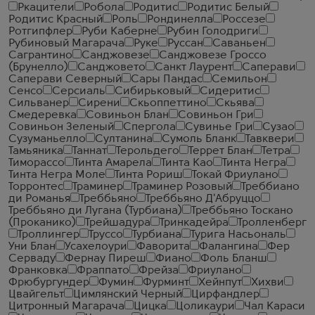
Ркацители
Робола
Родитис
Родитис Белый
Родитис Красный
Роль
Рондинелла
Россезе
Ротгипфлер
Руби Каберне
Рубин Голодриги
Рубиновый Магарача
Руке
Руссан
Саваньен
Сагрантино
Санджовезе
Санджовезе Гроссо
(Брунелло)
Санджовето
Санкт Лаурент
Саперави
Саперави Северный
Сары Пандас
Семильон
Сенсо
Серсиаль
Сибирьковый
Сидеритис
Сильванер
Сирени
Скьоппеттино
Скьява
Смедеревка
Совиньон Блан
Совиньон Гри
Совиньон Зеленый
Спергола
Сувинье Гри
Сузао
Сузуманьелло
Султанина
Сумоль Бланк
Тавквери
Тамьяника
Таннат
Терольдего
Террет Блан
Тетра
Тиморассо
Тинта Амарела
Тинта Као
Тинта Негра
Тинта Негра Моле
Тинта Рориш
Токай Фриулано
Торронтес
Траминер
Траминер Розовый
Треббиано
ди Романья
Треббьяно
Треббьяно Д'Абруццо
Треббьяно ди Лугана (Турбиана)
Треббьяно Тоскано
(Проканико)
Трейшадура
Тринкадейра
Тролленберг
Троллингер
Труссо
Турбиана
Турига Насьональ
Уни Блан
Усахелоури
Фаворита
Фалангина
Фер
Серваду
Фернау Пиреш
Фиано
Фоль Бланш
Франковка
Фраппато
Фрейза
Фриулано
Фрюбургундер
Фумин
Фурминт
Хейнпут
Хихви
Цвайгельт
Цимлянский Черный
Цирфандлер
Цитронный Магарача
Цицка
Цоликаури
Чал Караси