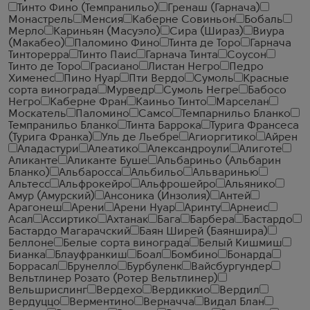
Тинто Фино (Темпранильо)
Гренаш (Гарнача)
Монастрель
Менсия
Каберне Совиньон
Бобаль
Мерло
Кариньян (Масуэло)
Сира (Шираз)
Виура
(Макабео)
Паломино Фино
Тинта де Торо
Гарнача
Тинторерра
Тинто Паис
Гарнача Тинта
Соусон
Тинто де Торо
Грасиано
Листан Негро
Педро
Хименес
Пино Нуар
Пти Вердо
Сумоль
Красные
сорта винограда
Мурведр
Сумоль Негре
Бабосо
Негро
Каберне Фран
Каиньо Тинто
Марселан
Москатель
Паломино
Самсо
Темпарнильо Бланко
Темпранильо Бланко
Тинта Баррока
Турига Франсеса
(Турига Франка)
Уль де Льебре
Агиоргитико
Айрен
Аладастури
Алеатико
Александроули
Алиготе
Аликанте
Аликанте Буше
Альбариньо (Альбарин
Бланко)
Альбаросса
Альбильо
Альваринью
Альтесс
Альфрокейро
Альфрошейро
Альянико
Амур (Амурский)
Ансоника (Инзолия)
Антей
Арагонеш
Арени
Арени Нуар
Аринту
Арнеис
Асал
Ассиртико
Ахтанак
Бага
Барбера
Бастардо
Бастардо Магарачский
Баян Ширей (Баяншира)
Беллоне
Белые сорта винограда
Белый Кишмиш
Бианка
Блауфранкиш
Боал
Бомбино
Бонарда
Боррасал
Брунелло
Бурбуленк
Вайсбургундер
Вельтлинер Розато (Ротер Вельтлинер)
Вельшрислинг
Вердехо
Вердиккио
Вердил
Вердуццо
Верментино
Верначча
Видал Блан