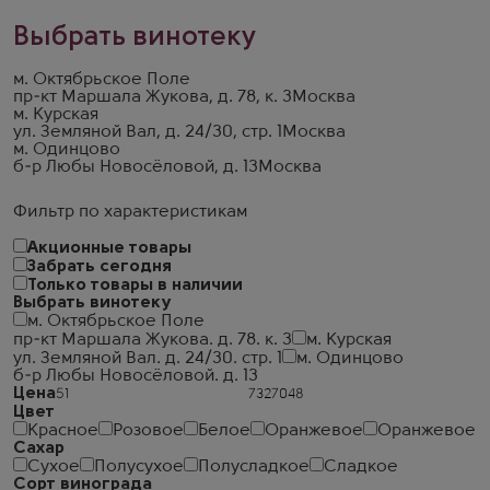
Выбрать винотеку
м. Октябрьское Поле
пр-кт Маршала Жукова, д. 78, к. 3
Москва
м. Курская
ул. Земляной Вал, д. 24/30, стр. 1
Москва
м. Одинцово
б-р Любы Новосёловой, д. 13
Москва
Фильтр по характеристикам
Акционные товары
Забрать сегодня
Только товары в наличии
Выбрать винотеку
м. Октябрьское Поле
пр-кт Маршала Жукова. д. 78. к. 3
м. Курская
ул. Земляной Вал. д. 24/30. стр. 1
м. Одинцово
б-р Любы Новосёловой. д. 13
Цена
Цвет
Красное
Розовое
Белое
Оранжевое
Оранжевое
Сахар
Сухое
Полусухое
Полусладкое
Сладкое
Сорт винограда