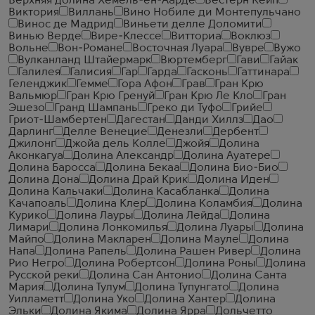
Верхняя долина Хемель-ен-Аарде
Вестерн Кейп
Виктория
Виллань
Вино Нобиле ди Монтепульчано
Винос де Мадрид
Виньети делле Доломити
Винью Верде
Вире-Клессе
Витториа
Воклюз
Вольне
Вон-Романе
Восточная Луара
Вувре
Вужо
Вулканланд Штайермарк
Вюртемберг
Гави
Гайак
Галилея
Галисия
Гар
Гарда
Гасконь
Гаттинара
Геленджик
Гемме
Гора Афон
Грав
Гран Крю
Вальмюр
Гран Крю Гренуй
Гран Крю Ле Кло
Гран
Эшезо
Гранд Шампань
Греко ди Туфо
Грийе
Гриот-Шамбертен
Дагестан
Данди Хиллз
Дао
Дарлинг
Делле Венецие
Денезли
Дербент
Джилонг
Джойа дель Колле
Джойя
Долина
Аконкагуа
Долина Александр
Долина Ауатере
Долина Баросса
Долина Бекаа
Долина Био-Био
Долина Дона
Долина Драй Крик
Долина Иден
Долина Кальчаки
Долина Касабланка
Долина
Качапоаль
Долина Клер
Долина Коламбия
Долина
Курико
Долина Лауры
Долина Лейда
Долина
Лимари
Долина Лонкомилья
Долина Луары
Долина
Майпо
Долина Макларен
Долина Мауле
Долина
Напа
Долина Рапель
Долина Рашен Ривер
Долина
Рио Негро
Долина Робертсон
Долина Роны
Долина
Русской реки
Долина Сан Антонио
Долина Санта
Мария
Долина Тулум
Долина Тупунгато
Долина
Уилламетт
Долина Уко
Долина Хантер
Долина
Эльки
Долина Якима
Долина Ярра
Дольчетто