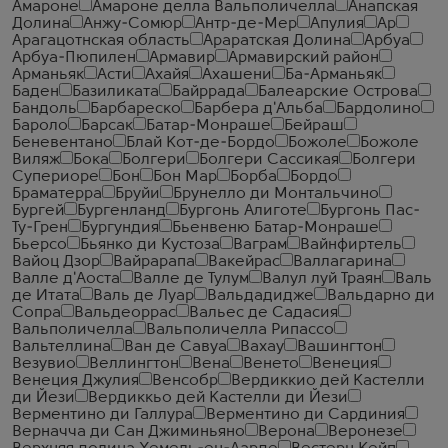
Амароне
Амароне делла Вальполичелла
Анапская
Долина
Анжу-Сомюр
Антр-де-Мер
Апулия
Ар
Арагацотнская область
Араратская Долина
Арбуа
Арбуа-Пюпилен
Армавир
Армавирский район
Арманьяк
Асти
Ахайя
Ахашени
Ба-Арманьяк
Баден
Базиликата
Байррада
Балеарские Острова
Бандоль
Барбареско
Барбера д'Альба
Бардолино
Бароло
Барсак
Батар-Монраше
Бейраш
Беневентано
Блай Кот-де-Бордо
Божоле
Божоле
Виляж
Бока
Болгери
Болгери Сассикая
Болгери
Супериоре
Бон
Бон Мар
Борба
Бордо
Браматерра
Бруйи
Брунелло ди Монтальчино
Бургей
Бургенланд
Бургонь Алиготе
Бургонь Пас-
Ту-Грен
Бургундия
Бьенвеню Батар-Монраше
Бьерсо
Бьянко ди Кустоза
Ваграм
Вайнфиртель
Вайоц Дзор
Вайрарапа
Вакейрас
Валлагарина
Валле д'Аоста
Валле де Тулум
Валул луй Траян
Валь
де Итата
Валь де Луар
Вальдадидже
Вальдарно ди
Сопра
Вальдеоррас
Вальес де Садасия
Вальполичелла
Вальполичелла Рипассо
Вальтеллина
Ван де Савуа
Вахау
Вашингтон
Везувио
Веллингтон
Вена
Венето
Венеция
Венеция Джулия
Венсобр
Вердиккио дей Кастелли
ди Йези
Вердиккьо дей Кастелли ди Йези
Верментино ди Галлура
Верментино ди Сардиния
Верначча ди Сан Джиминьяно
Верона
Веронезе