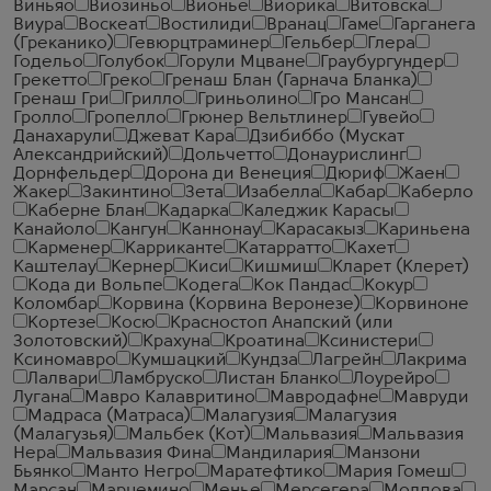
Виньяо
Виозиньо
Вионье
Виорика
Витовска
Виура
Воскеат
Востилиди
Вранац
Гаме
Гарганега
(Греканико)
Гевюрцтраминер
Гельбер
Глера
Годельо
Голубок
Горули Мцване
Граубургундер
Грекетто
Греко
Гренаш Блан (Гарнача Бланка)
Гренаш Гри
Грилло
Гриньолино
Гро Мансан
Гролло
Гропелло
Грюнер Вельтлинер
Гувейо
Данахарули
Джеват Кара
Дзибиббо (Мускат
Александрийский)
Дольчетто
Донаурислинг
Дорнфельдер
Дорона ди Венеция
Дюриф
Жаен
Жакер
Закинтино
Зета
Изабелла
Кабар
Каберло
Каберне Блан
Кадарка
Каледжик Карасы
Канайоло
Кангун
Каннонау
Карасакыз
Кариньена
Карменер
Карриканте
Катарратто
Кахет
Каштелау
Кернер
Киси
Кишмиш
Кларет (Клерет)
Кода ди Вольпе
Кодега
Кок Пандас
Кокур
Коломбар
Корвина (Корвина Веронезе)
Корвиноне
Кортезе
Косю
Красностоп Анапский (или
Золотовский)
Крахуна
Кроатина
Ксинистери
Ксиномавро
Кумшацкий
Кундза
Лагрейн
Лакрима
Лалвари
Ламбруско
Листан Бланко
Лоурейро
Лугана
Мавро Калавритино
Мавродафне
Мавруди
Мадраса (Матраса)
Малагузия
Малагузия
(Малагузья)
Мальбек (Кот)
Мальвазия
Мальвазия
Нера
Мальвазия Фина
Мандилария
Манзони
Бьянко
Манто Негро
Маратефтико
Мария Гомеш