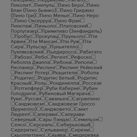
Пекорино
Перриконе
Пигато
Пиколит
Пикпуль
Пино Беро
Пино
Блан (Пино Бьянко)
Пино Гриджио
(Пино Гри)
Пино Менье
Пино Неро
Пино Оксерруа
Пино Фран
Пинотаж
Пиньоло
Платовский
Португизер
Примитиво (Зинфандель)
Пробус
Прокупац
Пруньоло
Пти
Арвин
Пти Мансан
Пти Руж
Пти
Сира
Пульсар
Пуньителло
Пухляковский
Пьедироссо
Рабигато
Рабозо
Ребо
Регент
Рефоско
Риболла Джалла
Рибона
Риполи
Рисланер
Рислинг
Рислинг Рейнский
Рислинг Ротер
Ркацители
Робола
Родитис
Родитис Белый
Родитис
Красный
Роль
Рондинелла
Россезе
Ротгипфлер
Руби Каберне
Рубин
Голодриги
Рубиновый Магарача
Руке
Руссан
Саваньен
Сагрантино
Санджовезе
Санджовезе Гроссо
(Брунелло)
Санджовето
Санкт
Лаурент
Саперави
Саперави
Северный
Сары Пандас
Семильон
Сенсо
Серсиаль
Сибирьковый
Сидеритис
Сильванер
Сирени
Скьоппеттино
Скьява
Смедеревка