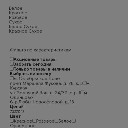
Белое
Красное
Розовое
Сухое
Белое Сухое
Красное Сухое
Фильтр по характеристикам
Акционные товары
Забрать сегодня
Только товары в наличии
Выбрать винотеку
м. Октябрьское Поле
пр-кт Маршала Жукова. д. 78. к. 3
м.
Курская
ул. Земляной Вал. д. 24/30. стр. 1
м.
Одинцово
б-р Любы Новосёловой. д. 13
Цена
Цвет
Красное
Розовое
Белое
Оранжевое