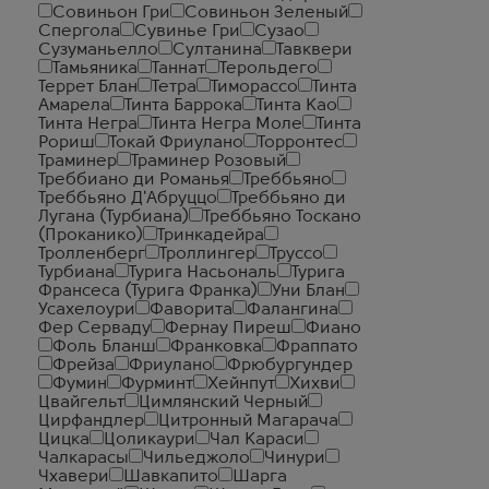
Совиньон Гри
Совиньон Зеленый
Спергола
Сувинье Гри
Сузао
Сузуманьелло
Султанина
Тавквери
Тамьяника
Таннат
Терольдего
Террет Блан
Тетра
Тиморассо
Тинта
Амарела
Тинта Баррока
Тинта Као
Тинта Негра
Тинта Негра Моле
Тинта
Рориш
Токай Фриулано
Торронтес
Траминер
Траминер Розовый
Треббиано ди Романья
Треббьяно
Треббьяно Д'Абруццо
Треббьяно ди
Лугана (Турбиана)
Треббьяно Тоскано
(Проканико)
Тринкадейра
Тролленберг
Троллингер
Труссо
Турбиана
Турига Насьональ
Турига
Франсеса (Турига Франка)
Уни Блан
Усахелоури
Фаворита
Фалангина
Фер Серваду
Фернау Пиреш
Фиано
Фоль Бланш
Франковка
Фраппато
Фрейза
Фриулано
Фрюбургундер
Фумин
Фурминт
Хейнпут
Хихви
Цвайгельт
Цимлянский Черный
Цирфандлер
Цитронный Магарача
Цицка
Цоликаури
Чал Караси
Чалкарасы
Чильеджоло
Чинури
Чхавери
Шавкапито
Шарга