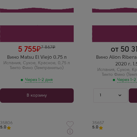
Matsu
Bodegas Alion
Сорт винограда
Сорт винограда
Тинто Фино (Темпранильо)
Тинто Фино (Темпрани
Страна
Страна
Испания
Испания
Регион
Регион
Кастилия и Леон, Торо
Рибера-дель-Дуэро
Дмитрий
Артем
Мощное, насыщенное! Сразу
Alion Ribera Del Du
чувствуется, что это
— мощная Испания
серьезное вино. Впечатляет!
магнуме. Цвет темн
7 867
5 755
от 50 3
вишневый. Вкус с 
черных ягод, дуба 
Вино Matsu El Viejo 0.75 л
Вино Alion Riber
Очень насыщенное
Испания
,
Сухое
,
Красное
,
0,75 л
2020 г. 1.
богатое.
Тинто Фино (Темпранильо)
Испания
,
Сухое
,
Кр
Тинто Фино (Тем
Через 1-2 дня
Через 1-2
1
В корзину
Артикул
35806
Артикул
35657
5.0
5.0