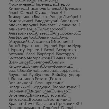
Негро
Марселан
Мускат
Фронтиньян
Парельяда
Педро
Хименес
Пикаполь Бланко
Пренсаль
Блан
Самсо
Сумоль Бланк
Темпарнильо Бланко
Уль де Льебре
Агиоргитико
Аладастури
Алеатико
Александроули
Алиготе
Аликанте
Аликанте Буше
Альбаросса
Альваринью
Альтесс
Альфрокейро
Альфрошейро
Альянико
Амур
(Амурский)
Ансоника (Инзолия)
Антей
Арагонеш
Арени
Арени Нуар
Аринту
Арнеис
Асал
Ассиртико
Ахтанак
Бага
Барбера
Бастардо
Бастардо Магарачский
Баян Ширей
(Баяншира)
Беллоне
Белый
Кишмиш
Бианка
Блауфранкиш
Боал
Бомбино
Бонарда
Боррасал
Брунелло
Бурбуленк
Вайсбургундер
Вельтлинер Розато (Ротер
Вельтлинер)
Вельшрислинг
Вердиккио
Вердуццо
Верментино
Верначча
Видал Блан
Виньяо
Виозиньо
Вионье
Виорика
Витовска
Воскеат
Востилиди
Вранац
Гаме
Гарганега (Греканико)
Гевюрцтраминер
Гельбер
Глера