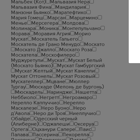
Мальбек (Кот)
Мальвазия Нера
Мальвазия Фина
Мандилария
Манзони Бьянко
Маратефтико
Мария Гомеш
Марсан
Марцемино
Менье
Мерсегера
Молдова
Молинара
Моника
Монтепульчано
Морава
Моравия Агрия
Морио
Мускат
Москатель Гальего
Москатель де Грано Менудо
Москато
Москато Джалло
Москато Роза
Мосхатела
Мосхофилеро
Муджуретули
Мускат
Мускат Белый
(Москато Бьянко)
Мускат Гамбургский
Мускат Желтый
Мускат Канелли
Мускат Оттонель
Мускат Розовый
Мускателлер
Мцване
Мюллер
Тургау
Мюскаде (Мелонь де Бургонь)
Мюскадель
Нариндже
Нашетта
Неббиоло
Негретт
Негроамаро
Нерелло Каппуччио
Нерелло
Маскалезе
Неро Буоно
Неро
д'Авола
Неро ди Троя
Ниеллучио
Обайде
Одесский черный
(Алиберне)
Оджалеши
Оксеруа
Ортега
Оцханури Сапере
Паис
Палава
Пассерина
Пекорелла