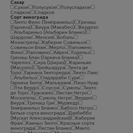
Сахар
Сухое
Полусухое
Полусладкое
Сладкое
Сладкое
Сорт винограда
Тинто Фино (Темпранильо)
Гренаш
(Гарнача)
Виура (Макабео)
Вердехо
Альбариньо (Альбарин Бланко)
Шардоне
Менсия
Бобаль
Монастрель
Каберне Совиньон
Совиньон Блан
Мерло
Паломино
Фино
Паломино
Айрен
Годельо
Гренаш Блан (Гарнача Бланка)
Чарелло
Сира (Шираз)
Кариньян
(Масуэло)
Трейшадура
Тинта де
Торо
Гарнача Тинторерра
Тинто Паис
Альбильо
Ондарраби Сури
Гарнача Тинта
Мальвазия
Пино Нуар
Пти Вердо
Соусон
Сумоль
Тинто
де Торо
Грасиано
Листан Негро
Москатель
Сумоль Негре
Вердил
Виура
Гренаш Гри
Мурведр
Темпранильо Бланко
Бабосо Негро
Белые сорта винограда
Дзибиббо
(Мускат Александрийский)
Каберне
Фран
Каиньо Тинто
Красные сорта
винограда
Листан Бланко
Манто