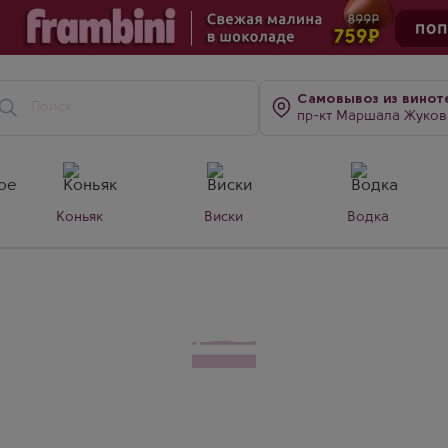
Самовывоз
из винот
пр-кт Маршала Жукова, д. 7
Коньяк
Виски
Водка
нии
 из Испании