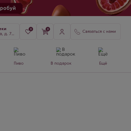
еки
0
0
Связаться с нами
8, к. 3
Пиво
В подарок
Ещё