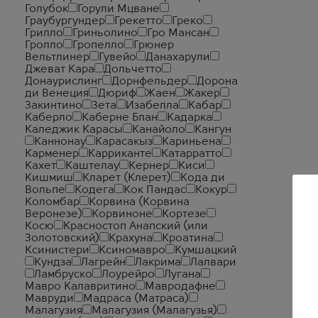
Голубок
Горули Мцване
Граубургундер
Грекетто
Греко
Грилло
Гриньолино
Гро Мансан
Гролло
Гропелло
Грюнер
Вельтлинер
Гувейо
Данахарули
Джеват Кара
Дольчетто
Донаурислинг
Дорнфельдер
Дорона
ди Венеция
Дюриф
Жаен
Жакер
Закинтино
Зета
Изабелла
Кабар
Каберло
Каберне Блан
Кадарка
Каледжик Карасы
Канайоло
Кангун
Каннонау
Карасакыз
Кариньена
Карменер
Карриканте
Катарратто
Кахет
Каштелау
Кернер
Киси
Кишмиш
Кларет (Клерет)
Кода ди
Вольпе
Кодега
Кок Пандас
Кокур
Коломбар
Корвина (Корвина
Веронезе)
Корвиноне
Кортезе
Косю
Красностоп Анапский (или
Золотовский)
Крахуна
Кроатина
Ксинистери
Ксиномавро
Кумшацкий
Кундза
Лагрейн
Лакрима
Лалвари
Ламбруско
Лоурейро
Лугана
Мавро Калавритино
Мавродафне
Мавруди
Мадраса (Матраса)
Малагузия
Малагузия (Малагузья)