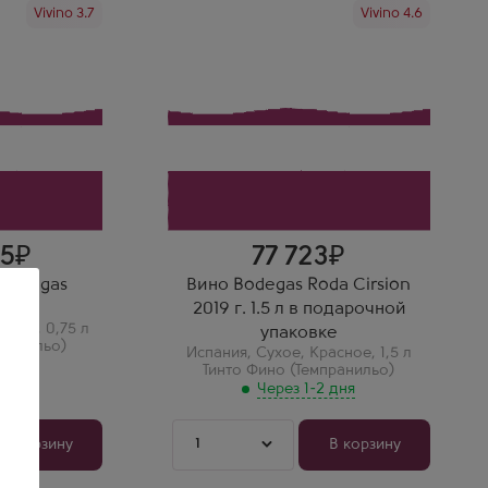
Через 1-2 дня
Vivino 3.7
Vivino 4.6
Красное Сухое Вино
Бодегас Рода Сирсион в
подарочной коробке
Производитель
Bodegas Roda
льо)
Сорт винограда
Тинто Фино (Темпранильо)
Страна
Испания
ера-дель-
Регион
Риоха
Роман
— сочная
Bodegas Roda Cirsion 2019 —
о-
великая Риоха в магнуме.
тонами
Цвет темно-вишневый. Вкус:
ежевика, дуб, мощь.
25
77 723
 Bodegas
Вино Bodegas Roda Cirsion
75 л
2019 г. 1.5 л в подарочной
асное
,
0,75 л
упаковке
пранильо)
Испания
,
Сухое
,
Красное
,
1,5 л
Тинто Фино (Темпранильо)
 дня
Через 1-2 дня
1
В корзину
В корзину