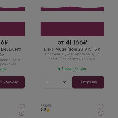
Сорт винограда
Тинто Фино (Темпранильо)
льо)
Страна
Испания
Регион
Риоха
Елена
Muga Rioja 2019 —
ero 2020
классическая Риоха в
 в
магнуме. Цвет гранатовый.
о-
Вкус с тонами ванили, вишни
16
от 41 166
тонами
и кожи. Очень уютное и
и ванили.
вкусное вино.
a Del Duero
Вино Muga Rioja 2019 г. 1.5 л
 и
Испания
,
Сухое
,
Красное
,
1,5 л
5 л
Тинто Фино (Темпранильо)
асное
,
1,5 л
пранильо)
 дня
Через 1-2 дня
1
В корзину
В корзину
Артикул
35543
5.0