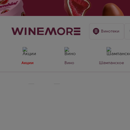
Винотеки
Акции
Вино
Шампанское
Главная
🍷
Вино
Сухое вино Темпранильо из Испа
Сухое вино Темпранильо