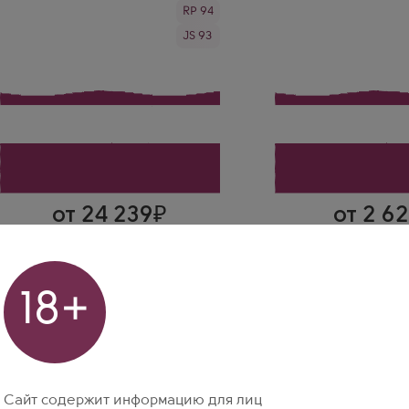
Через 1-2 дня
Через 1-2 дня
RP 94
Красное Сухое Вино
Красное Сухое Вино
Макан Класико Риоха
Ла Планта
JS 93
Производитель
Производитель
Bodegas Benjamin de Rothschild &
Bodegas Arzuaga
Vega Sicilia
Сорт винограда
Сорт винограда
Тинто Фино (Темпрани
Тинто Фино (Темпранильо)
Страна
Страна
Испания
Испания
Регион
Регион
Кастилия и Леон, Риб
Риоха
Дуэро
Роман
Павел
Muga Clasico Rioja — магнум
La Planta Arzuaga 
на все времена. Цвет
Испания. Цвет темн
гранатовый. Вкус с тонами
вишневый. Вкус с 
вишни, кожи и ванили. Очень
ежевики и дуба.
от 24 239
от 2 6
вкусная Риоха.
Вино Muga Clasico Rioja 1.5 л
Вино La Planta
Испания
,
Сухое
,
Красное
,
1,5 л
Arzuaga 0.
Тинто Фино (Темпранильо)
Испания
,
Сухое
,
Кр
Тинто Фино (Тем
18+
Через 1-2 дня
Через 1-2
1
1
В корзину
Сайт содержит информацию для лиц