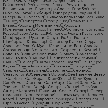
Рача
Рача-Лечхуми
Резерфорд
Рейнгау
Рейнгессен
Рейнхессен
Ренье
Речотто делла
Вальполичелла
Речотто ди Соаве
Риас Байшас
Рибейра Сакра
Рибейро
Рибера дель Гуадиана
Риверина
Риверлэнд
Ривьера дель Гарда Брешиано
Ришбур
Робертсон
Розе д'Анжу
Романе-Сен-
Виван
Россо ди Монтальчино
Россо ди
Монтепульчано
Россо Пичено
Ростовская область
Роэро
Роэро Арнеис
Рубиконе
Руке ди Кастаньоле
Монферрато
Русет де Савуа
Рюйи
Рюшот-
Шамбертен
Савеньер
Савеньер Куле де Серран
Савеньер Рош-О-Муан
Савиньи-ле-Бон
Савойя
Сагрантино ди Монтефалько
Сакраменто Каунти
Саленто
Саличе Салентино
Сальта
Самегрело
Сан Антонио
Сан-Хуан
Санджовезе ди Романья
Саннио
Сансер
Санта Барбара Каунти
Санта Круз
Каунти
Санта Рита Хиллз
Сантене
Сардиния
Свартланд
Свартленд
Свортленд
Себино
Севастополь
Северный Остров
Сен Гилем ле Дезер
Сен-Бри
Сен-Веран
Сен-Жозеф
Сен-Жульен
Сен-Ромен
Сенной
Сент-Амур
Сент-Обен
Сент-
Эмилион
Сент-Эстеф
Сентраль Велли
Сетубал
Сите де Каркасон
Сицилия
Соаве
Сомюр
Сомюр-
Шампиньи
Сонома Кантри
Сонома Каунти
Сонома
Коаст
Сотерн
Ставропольский край
Стелленбош
Страна Басков
Сумадия
Сюд Уэст
Тавель
Таманский полуостров
Тамбарамба
Таррагона