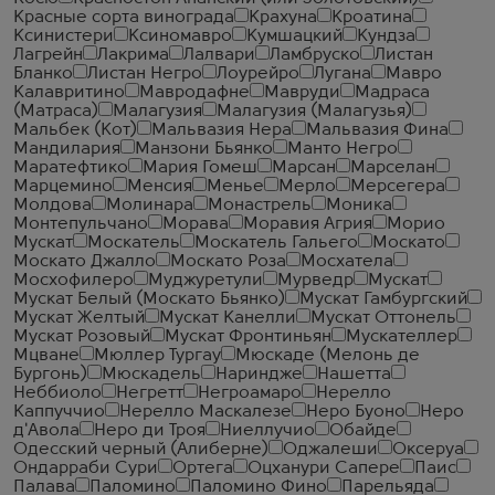
Красные сорта винограда
Крахуна
Кроатина
Ксинистери
Ксиномавро
Кумшацкий
Кундза
Лагрейн
Лакрима
Лалвари
Ламбруско
Листан
Бланко
Листан Негро
Лоурейро
Лугана
Мавро
Калавритино
Мавродафне
Мавруди
Мадраса
(Матраса)
Малагузия
Малагузия (Малагузья)
Мальбек (Кот)
Мальвазия Нера
Мальвазия Фина
Мандилария
Манзони Бьянко
Манто Негро
Маратефтико
Мария Гомеш
Марсан
Марселан
Марцемино
Менсия
Менье
Мерло
Мерсегера
Молдова
Молинара
Монастрель
Моника
Монтепульчано
Морава
Моравия Агрия
Морио
Мускат
Москатель
Москатель Гальего
Москато
Москато Джалло
Москато Роза
Мосхатела
Мосхофилеро
Муджуретули
Мурведр
Мускат
Мускат Белый (Москато Бьянко)
Мускат Гамбургский
Мускат Желтый
Мускат Канелли
Мускат Оттонель
Мускат Розовый
Мускат Фронтиньян
Мускателлер
Мцване
Мюллер Тургау
Мюскаде (Мелонь де
Бургонь)
Мюскадель
Нариндже
Нашетта
Неббиоло
Негретт
Негроамаро
Нерелло
Каппуччио
Нерелло Маскалезе
Неро Буоно
Неро
д'Авола
Неро ди Троя
Ниеллучио
Обайде
Одесский черный (Алиберне)
Оджалеши
Оксеруа
Ондарраби Сури
Ортега
Оцханури Сапере
Паис
Палава
Паломино
Паломино Фино
Парельяда