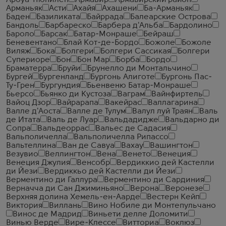
Арбуа-Пюпилен
Армавир
Армавирский район
Арманьяк
Асти
Ахайя
Ахашени
Ба-Арманьяк
Баден
Базиликата
Байррада
Балеарские Острова
Бандоль
Барбареско
Барбера д'Альба
Бардолино
Бароло
Барсак
Батар-Монраше
Бейраш
Беневентано
Блай Кот-де-Бордо
Божоле
Божоле
Виляж
Бока
Болгери
Болгери Сассикая
Болгери
Супериоре
Бон
Бон Мар
Борба
Бордо
Браматерра
Бруйи
Брунелло ди Монтальчино
Бургей
Бургенланд
Бургонь Алиготе
Бургонь Пас-
Ту-Грен
Бургундия
Бьенвеню Батар-Монраше
Бьерсо
Бьянко ди Кустоза
Ваграм
Вайнфиртель
Вайоц Дзор
Вайрарапа
Вакейрас
Валлагарина
Валле д'Аоста
Валле де Тулум
Валул луй Траян
Валь
де Итата
Валь де Луар
Вальдадидже
Вальдарно ди
Сопра
Вальдеоррас
Вальес де Садасия
Вальполичелла
Вальполичелла Рипассо
Вальтеллина
Ван де Савуа
Вахау
Вашингтон
Везувио
Веллингтон
Вена
Венето
Венеция
Венеция Джулия
Венсобр
Вердиккио дей Кастелли
ди Йези
Вердиккьо дей Кастелли ди Йези
Верментино ди Галлура
Верментино ди Сардиния
Верначча ди Сан Джиминьяно
Верона
Веронезе
Верхняя долина Хемель-ен-Аарде
Вестерн Кейп
Виктория
Виллань
Вино Нобиле ди Монтепульчано
Винос де Мадрид
Виньети делле Доломити
Винью Верде
Вире-Клессе
Витториа
Воклюз