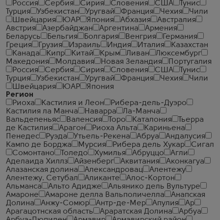
Россия
Сербия
Сирия
Словения
США
Тунис
Турция
Узбекистан
Уругвай
Франция
Чехия
Чили
Швейцария
ЮАР
Япония
Абхазия
Австралия
Австрия
Азербайджан
Аргентина
Армения
Беларусь
Бельгия
Болгария
Венгрия
Германия
Греция
Грузия
Израиль
Индия
Италия
Казахстан
Канада
Кипр
Китай
Крым
Ливан
Люксембург
Македония
Молдавия
Новая Зеландия
Португалия
Россия
Сербия
Сирия
Словения
США
Тунис
Турция
Узбекистан
Уругвай
Франция
Чехия
Чили
Швейцария
ЮАР
Япония
Регион
Риоха
Кастилия и Леон
Рибера-дель-Дуэро
Кастилия ла Манча
Наварра
Ла-Манча
Вальдепеньяс
Валенсия
Торо
Каталония
Тьерра
де Кастилия
Арагон
Риоха Альта
Кариньена
Пенедес
Руэда
Утьель-Рекена
Абруа
Андалусия
Кампо де Борджа
Мурсия
Рибера дель Хукар
Сигал
Сомонтано
Толедо
Хумилья
Абруццо
Агли
Аделаида Хиллз
Айзенберг
Аквитания
Аконкагуа
Алазанская долина
Александровац
Алентежу
Алентежу. Сетубал
Аликанте
Алос-Кортон
Альманса
Альто Адидже
Альянико дель Вультуре
Амароне
Амароне делла Вальполичелла
Анапская
Долина
Анжу-Сомюр
Антр-де-Мер
Апулия
Ар
Арагацотнская область
Араратская Долина
Арбуа