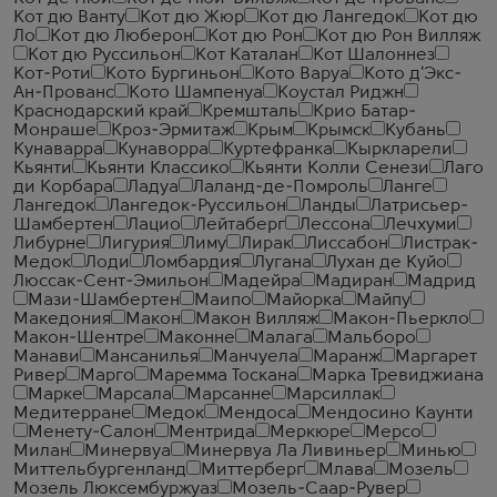
Кот дю Ванту
Кот дю Жюр
Кот дю Лангедок
Кот дю
Ло
Кот дю Люберон
Кот дю Рон
Кот дю Рон Вилляж
Кот дю Руссильон
Кот Каталан
Кот Шалоннез
Кот-Роти
Кото Бургиньон
Кото Варуа
Кото д'Экс-
Ан-Прованс
Кото Шампенуа
Коустал Риджн
Краснодарский край
Кремшталь
Крио Батар-
Монраше
Кроз-Эрмитаж
Крым
Крымск
Кубань
Кунаварра
Кунаворра
Куртефранка
Кыркларели
Кьянти
Кьянти Классико
Кьянти Колли Сенези
Лаго
ди Корбара
Ладуа
Лаланд-де-Помроль
Ланге
Лангедок
Лангедок-Руссильон
Ланды
Латрисьер-
Шамбертен
Лацио
Лейтаберг
Лессона
Лечхуми
Либурне
Лигурия
Лиму
Лирак
Лиссабон
Листрак-
Медок
Лоди
Ломбардия
Лугана
Лухан де Куйо
Люссак-Сент-Эмильон
Мадейра
Мадиран
Мадрид
Мази-Шамбертен
Маипо
Майорка
Майпу
Македония
Макон
Макон Вилляж
Макон-Пьеркло
Макон-Шентре
Маконне
Малага
Мальборо
Манави
Мансанилья
Манчуела
Маранж
Маргарет
Ривер
Марго
Маремма Тоскана
Марка Тревиджиана
Марке
Марсала
Марсанне
Марсиллак
Медитерране
Медок
Мендоса
Мендосино Каунти
Менету-Салон
Ментрида
Меркюре
Мерсо
Милан
Минервуа
Минервуа Ла Ливиньер
Минью
Миттельбургенланд
Миттерберг
Млава
Мозель
Мозель Люксембуржуаз
Мозель-Саар-Рувер