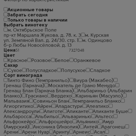
Фильтр по характеристикам
Акционные товары
Забрать сегодня
Только товары в наличии
Выбрать винотеку
м. Октябрьское Поле
пр-кт Маршала Жукова. д. 78. к. 3
м. Курская
ул. Земляной Вал. д. 24/30. стр. 1
м. Одинцово
б-р Любы Новосёловой. д. 13
Цена
Цвет
Красное
Розовое
Белое
Оранжевое
Сахар
Сухое
Полусладкое
Полусухое
Сладкое
Сорт винограда
Тинто Фино (Темпранильо)
Виура (Макабео)
Гренаш (Гарнача)
Москатель де Грано Менудо
Гренаш Блан (Гарнача Бланка)
Альбариньо (Альбарин
Бланко)
Грасиано
Вердехо
Кариньян (Масуэло)
Мальвазия
Совиньон Блан
Темпранильо Бланко
Агиоргитико
Айрен
Аладастури
Алеатико
Александроули
Алиготе
Аликанте
Аликанте Буше
Альбаросса
Альбильо
Альваринью
Альтесс
Альфрокейро
Альфрошейро
Альянико
Амур
(Амурский)
Ансоника (Инзолия)
Антей
Арагонеш
Арени
Арени Нуар
Аринту
Арнеис
Асал