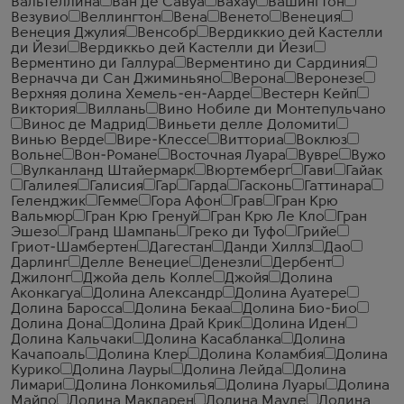
Вальтеллина
Ван де Савуа
Вахау
Вашингтон
Везувио
Веллингтон
Вена
Венето
Венеция
Венеция Джулия
Венсобр
Вердиккио дей Кастелли
ди Йези
Вердиккьо дей Кастелли ди Йези
Верментино ди Галлура
Верментино ди Сардиния
Верначча ди Сан Джиминьяно
Верона
Веронезе
Верхняя долина Хемель-ен-Аарде
Вестерн Кейп
Виктория
Виллань
Вино Нобиле ди Монтепульчано
Винос де Мадрид
Виньети делле Доломити
Винью Верде
Вире-Клессе
Витториа
Воклюз
Вольне
Вон-Романе
Восточная Луара
Вувре
Вужо
Вулканланд Штайермарк
Вюртемберг
Гави
Гайак
Галилея
Галисия
Гар
Гарда
Гасконь
Гаттинара
Геленджик
Гемме
Гора Афон
Грав
Гран Крю
Вальмюр
Гран Крю Гренуй
Гран Крю Ле Кло
Гран
Эшезо
Гранд Шампань
Греко ди Туфо
Грийе
Гриот-Шамбертен
Дагестан
Данди Хиллз
Дао
Дарлинг
Делле Венецие
Денезли
Дербент
Джилонг
Джойа дель Колле
Джойя
Долина
Аконкагуа
Долина Александр
Долина Ауатере
Долина Баросса
Долина Бекаа
Долина Био-Био
Долина Дона
Долина Драй Крик
Долина Иден
Долина Кальчаки
Долина Касабланка
Долина
Качапоаль
Долина Клер
Долина Коламбия
Долина
Курико
Долина Лауры
Долина Лейда
Долина
Лимари
Долина Лонкомилья
Долина Луары
Долина
Майпо
Долина Макларен
Долина Мауле
Долина