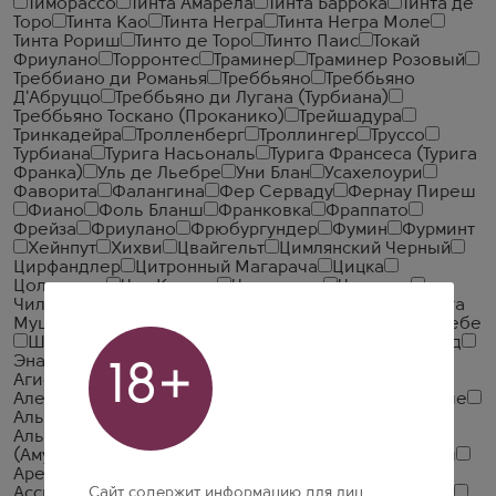
Тиморассо
Тинта Амарела
Тинта Баррока
Тинта де
Торо
Тинта Као
Тинта Негра
Тинта Негра Моле
Тинта Рориш
Тинто де Торо
Тинто Паис
Токай
Фриулано
Торронтес
Траминер
Траминер Розовый
Треббиано ди Романья
Треббьяно
Треббьяно
Д'Абруццо
Треббьяно ди Лугана (Турбиана)
Треббьяно Тоскано (Проканико)
Трейшадура
Тринкадейра
Тролленберг
Троллингер
Труссо
Турбиана
Турига Насьональ
Турига Франсеса (Турига
Франка)
Уль де Льебре
Уни Блан
Усахелоури
Фаворита
Фалангина
Фер Серваду
Фернау Пиреш
Фиано
Фоль Бланш
Франковка
Фраппато
Фрейза
Фриулано
Фрюбургундер
Фумин
Фурминт
Хейнпут
Хихви
Цвайгельт
Цимлянский Черный
Цирфандлер
Цитронный Магарача
Цицка
Цоликаури
Чал Караси
Чалкарасы
Чарелло
Чильеджоло
Чинури
Чхавери
Шавкапито
Шарга
Мушкотай
Шардоне
Шасла
Шенен Блан
Шойребе
Шпетбургундер
Эким Кара
Эльблинг
Эмеральд
Энантио
Энкрузаду
Эрбалуче
Эспадейро
18+
Агиоргитико
Айрен
Аладастури
Алеатико
Александроули
Алиготе
Аликанте
Аликанте Буше
Альбаросса
Альбильо
Альваринью
Альтесс
Альфрокейро
Альфрошейро
Альянико
Амур
(Амурский)
Ансоника (Инзолия)
Антей
Арагонеш
Арени
Арени Нуар
Аринту
Арнеис
Асал
Сайт содержит информацию для лиц
Ассиртико
Ахтанак
Бабосо Негро
Бага
Барбера