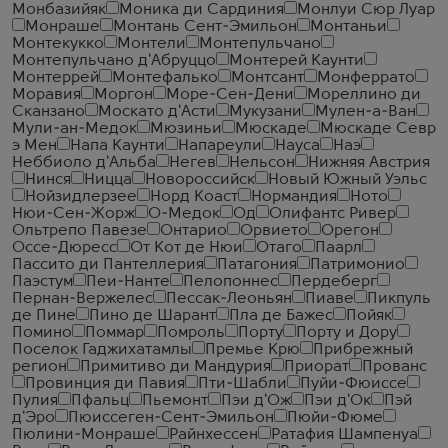
Монбазийяк
Моника ди Сардиния
Монлуи Сюр Луар
Монраше
Монтань Сент-Эмильон
Монтаньи
Монтекукко
Монтели
Монтепульчано
Монтепульчано д'Абруццо
Монтерей Каунти
Монтеррей
Монтефалько
Монтсант
Монферрато
Моравия
Моргон
Море-Сен-Дени
Мореллино ди
Сканзано
Москато д'Асти
Мукузани
Мулен-а-Ван
Мули-ан-Медок
Мюзиньи
Мюскаде
Мюскаде Севр
э Мен
Напа Каунти
Напареули
Науса
Наэ
Неббиоло д'Альба
Негев
Нельсон
Нижняя Австрия
Нинся
Ницца
Новороссийск
Новый Южный Уэльс
Нойзидлерзее
Норд Коаст
Нормандия
Ното
Нюи-Сен-Жорж
О-Медок
Од
Олифантс Ривер
Ольтрепо Павезе
Онтарио
Орвието
Орегон
Оссе-Дюресс
От Кот де Нюи
Отаго
Паарл
Пассито ди Пантеллерия
Патагония
Патримонио
Паэстум
Пеи-Нанте
Пелопоннес
Пердеберг
Пернан-Вержелес
Пессак-Леоньян
Пиаве
Пикпуль
де Пине
Пино де Шарант
Пла де Бажес
Пойяк
Помино
Поммар
Помроль
Порту
Порту и Дору
Поселок Гаджихатамлы
Премье Крю
Прибрежный
регион
Примитиво ди Мандурия
Приорат
Прованс
Провинция ди Павия
Пти-Шабли
Пуйи-Фюиссе
Пулия
Пфальц
Пьемонт
Пэи д'Ож
Пэи д'Ок
Пэй
д'Эро
Пюиссеген-Сент-Эмильон
Пюйи-Фюме
Пюлини-Монраше
Райнхессен
Ратафия Шампенуа