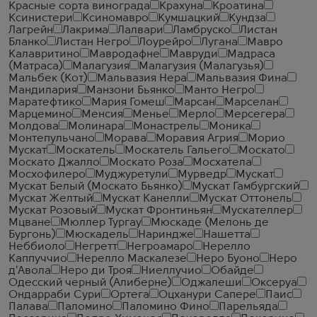
Красные сорта винограда
Крахуна
Кроатина
Ксинистери
Ксиномавро
Кумшацкий
Кундза
Лагрейн
Лакрима
Лалвари
Ламбруско
Листан
Бланко
Листан Негро
Лоурейро
Лугана
Мавро
Калавритино
Мавродафне
Мавруди
Мадраса
(Матраса)
Малагузия
Малагузия (Малагузья)
Мальбек (Кот)
Мальвазия Нера
Мальвазия Фина
Мандилария
Манзони Бьянко
Манто Негро
Маратефтико
Мария Гомеш
Марсан
Марселан
Марцемино
Менсия
Менье
Мерло
Мерсегера
Молдова
Молинара
Монастрель
Моника
Монтепульчано
Морава
Моравия Агрия
Морио
Мускат
Москатель
Москатель Гальего
Москато
Москато Джалло
Москато Роза
Мосхатела
Мосхофилеро
Муджуретули
Мурведр
Мускат
Мускат Белый (Москато Бьянко)
Мускат Гамбургский
Мускат Желтый
Мускат Канелли
Мускат Оттонель
Мускат Розовый
Мускат Фронтиньян
Мускателлер
Мцване
Мюллер Тургау
Мюскаде (Мелонь де
Бургонь)
Мюскадель
Нариндже
Нашетта
Неббиоло
Негретт
Негроамаро
Нерелло
Каппуччио
Нерелло Маскалезе
Неро Буоно
Неро
д'Авола
Неро ди Троя
Ниеллучио
Обайде
Одесский черный (Алиберне)
Оджалеши
Оксеруа
Ондарраби Сури
Ортега
Оцханури Сапере
Паис
Палава
Паломино
Паломино Фино
Парельяда