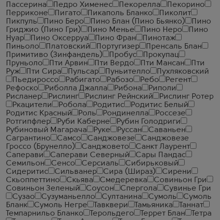
Пассерина
Педро Хименес
Пекорелла
Пекорино
Перриконе
Пигато
Пикаполь Бланко
Пиколит
Пикпуль
Пино Беро
Пино Блан (Пино Бьянко)
Пино
Гриджио (Пино Гри)
Пино Менье
Пино Неро
Пино
Нуар
Пино Оксерруа
Пино Фран
Пинотаж
Пиньоло
Платовский
Португизер
Пренсаль Блан
Примитиво (Зинфандель)
Пробус
Прокупац
Пруньоло
Пти Арвин
Пти Вердо
Пти Мансан
Пти
Руж
Пти Сира
Пульсар
Пуньителло
Пухляковский
Пьедироссо
Рабигато
Рабозо
Ребо
Регент
Рефоско
Риболла Джалла
Рибона
Риполи
Рисланер
Рислинг
Рислинг Рейнский
Рислинг Ротер
Ркацители
Робола
Родитис
Родитис Белый
Родитис Красный
Роль
Рондинелла
Россезе
Ротгипфлер
Руби Каберне
Рубин Голодриги
Рубиновый Магарача
Руке
Руссан
Саваньен
Сагрантино
Самсо
Санджовезе
Санджовезе
Гроссо (Брунелло)
Санджовето
Санкт Лаурент
Саперави
Саперави Северный
Сары Пандас
Семильон
Сенсо
Серсиаль
Сибирьковый
Сидеритис
Сильванер
Сира (Шираз)
Сирени
Скьоппеттино
Скьява
Смедеревка
Совиньон Гри
Совиньон Зеленый
Соусон
Спергола
Сувинье Гри
Сузао
Сузуманьелло
Султанина
Сумоль
Сумоль
Бланк
Сумоль Негре
Тавквери
Тамьяника
Таннат
Темпарнильо Бланко
Терольдего
Террет Блан
Тетра