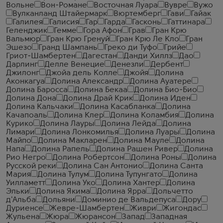
Вольне
Вон-Романе
Восточная Луара
Вувре
Вужо
Вулканланд Штайермарк
Вюртемберг
Гави
Гайак
Галилея
Галисия
Гар
Гарда
Гасконь
Гаттинара
Геленджик
Гемме
Гора Афон
Грав
Гран Крю
Вальмюр
Гран Крю Гренуй
Гран Крю Ле Кло
Гран
Эшезо
Гранд Шампань
Греко ди Туфо
Грийе
Гриот-Шамбертен
Дагестан
Данди Хиллз
Дао
Дарлинг
Делле Венецие
Денезли
Дербент
Джилонг
Джойа дель Колле
Джойя
Долина
Аконкагуа
Долина Александр
Долина Ауатере
Долина Баросса
Долина Бекаа
Долина Био-Био
Долина Дона
Долина Драй Крик
Долина Иден
Долина Кальчаки
Долина Касабланка
Долина
Качапоаль
Долина Клер
Долина Коламбия
Долина
Курико
Долина Лауры
Долина Лейда
Долина
Лимари
Долина Лонкомилья
Долина Луары
Долина
Майпо
Долина Макларен
Долина Мауле
Долина
Напа
Долина Рапель
Долина Рашен Ривер
Долина
Рио Негро
Долина Робертсон
Долина Роны
Долина
Русской реки
Долина Сан Антонио
Долина Санта
Мария
Долина Тулум
Долина Тупунгато
Долина
Уилламетт
Долина Уко
Долина Хантер
Долина
Эльки
Долина Якима
Долина Ярра
Дольчетто
д'Альба
Дольяни
Доминио де Вальдепуса
Дору
Дуриенсе
Жевре-Шамбертен
Живри
Жигондас
Жульена
Жюра
Жюрансон
Запад
Западная