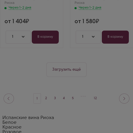
Риоха
Риоха
Через 1-2 дня
Через 1-2 дня
от 1 404
от 1 580
1
1
В корзину
В корзину
Загрузить ещё
2
3
4
5
12
1
Испанские вина Риоха
Белое
Красное
Розовое