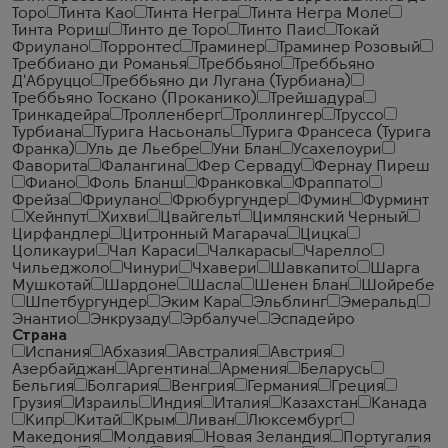
Торо
Тинта Као
Тинта Негра
Тинта Негра Моле
Тинта Рориш
Тинто де Торо
Тинто Паис
Токай
Фриулано
Торронтес
Траминер
Траминер Розовый
Треббиано ди Романья
Треббьяно
Треббьяно
Д'Абруццо
Треббьяно ди Лугана (Турбиана)
Треббьяно Тоскано (Проканико)
Трейшадура
Тринкадейра
Тролленберг
Троллингер
Труссо
Турбиана
Турига Насьональ
Турига Франсеса (Турига
Франка)
Уль де Льебре
Уни Блан
Усахелоури
Фаворита
Фалангина
Фер Серваду
Фернау Пиреш
Фиано
Фоль Бланш
Франковка
Фраппато
Фрейза
Фриулано
Фрюбургундер
Фумин
Фурминт
Хейнпут
Хихви
Цвайгельт
Цимлянский Черный
Цирфандлер
Цитронный Магарача
Цицка
Цоликаури
Чал Караси
Чалкарасы
Чарелло
Чильеджоло
Чинури
Чхавери
Шавкапито
Шарга
Мушкотай
Шардоне
Шасла
Шенен Блан
Шойребе
Шпетбургундер
Эким Кара
Эльблинг
Эмеральд
Энантио
Энкрузаду
Эрбалуче
Эспадейро
Страна
Испания
Абхазия
Австралия
Австрия
Азербайджан
Аргентина
Армения
Беларусь
Бельгия
Болгария
Венгрия
Германия
Греция
Грузия
Израиль
Индия
Италия
Казахстан
Канада
Кипр
Китай
Крым
Ливан
Люксембург
Македония
Молдавия
Новая Зеландия
Португалия