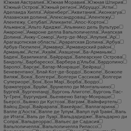
Южная Австралия
Южная Моравия
Южная Штирия
Южный Остров
Южный регион
Абруццо
Агли
Аделаида Хиллз
Айзенберг
Аквитания
Аконкагуа
Алазанская долина
Александровац
Алентежу
Алентежу. Сетубал
Аликанте
Алос-Кортон
Альманса
Альто Адидже
Альянико дель Вультуре
Амароне
Амароне делла Вальполичелла
Анапская
Долина
Анжу-Сомюр
Антр-де-Мер
Апулия
Ар
Арагацотнская область
Араратская Долина
Арбуа
Арбуа-Пюпилен
Армавир
Армавирский район
Арманьяк
Асти
Ахайя
Ахашени
Ба-Арманьяк
Баден
Базиликата
Байррада
Балеарские Острова
Бандоль
Барбареско
Барбера д'Альба
Бардолино
Бароло
Барсак
Батар-Монраше
Бейраш
Беневентано
Блай Кот-де-Бордо
Божоле
Божоле
Виляж
Бока
Болгери
Болгери Сассикая
Болгери
Супериоре
Бон
Бон Мар
Борба
Бордо
Браматерра
Бруйи
Брунелло ди Монтальчино
Бургей
Бургенланд
Бургонь Алиготе
Бургонь Пас-
Ту-Грен
Бургундия
Бьенвеню Батар-Монраше
Бьерсо
Бьянко ди Кустоза
Ваграм
Вайнфиртель
Вайоц Дзор
Вайрарапа
Вакейрас
Валлагарина
Валле д'Аоста
Валле де Тулум
Валул луй Траян
Валь
де Итата
Валь де Луар
Вальдадидже
Вальдарно ди
Сопра
Вальдеоррас
Вальес де Садасия
Вальполичелла
Вальполичелла Рипассо