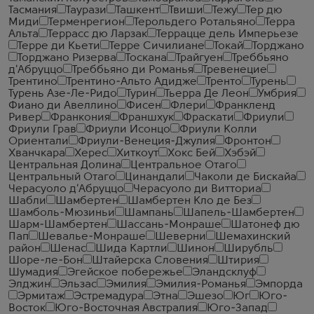
Тасмания
Таурази
Ташкент
Твиши
Тежу
Тер дю
Миди
Терменрегион
Терольдего Ротальяно
Терра
Альта
Террасс дю Ларзак
Террацце дель Имперьезе
Терре ди Кьети
Терре Сичилиане
Токай
Торджано
Торджано Ризерва
Тоскана
Трайгуен
Треббьяно
д'Абруццо
Треббьяно ди Романья
Тревенецие
Трентино
Трентино-Альто Адидже
Тренто
Турень
Турень Азе-Ле-Ридо
Турин
Тьерра Де Леон
Умбрия
Фиано ди Авеллино
Фисен
Флери
Франкленд
Ривер
Франкония
Франшхук
Фраскати
Фриули
Фриули Грав
Фриули Исонцо
Фриули Колли
Ориентали
Фриули-Венеция-Джулия
Фронтон
Хванчкара
Херес
Хиткоут
Хокс Бей
Хэбэй
Центральная Долина
Центральное Отаго
Центральный Отаго
Цинандали
Чаколи де Бискайа
Черасуоло д'Абруццо
Черасуоло ди Витториа
Шабли
Шамбертен
Шамбертен Кло де Без
Шамболь-Мюзиньи
Шампань
Шапель-Шамбертен
Шарм-Шамбертен
Шассань-Монраше
Шатонеф дю
Пап
Шевалье-Монраше
Шеверни
Шемахинский
район
Шенас
Шида Картли
Шинон
Ширубль
Шоре-ле-Бон
Штайерска Словения
Штирия
Шумадия
Эгейское побережье
Эландсклуф
Элджин
Эльзас
Эмилия
Эмилия-Романья
Эмпорда
Эрмитаж
Эстремадура
Этна
Эшезо
Юг
Юго-
Восток
Юго-Восточная Австралия
Юго-Запад