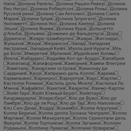
Напа
Долина Рапель
Долина Рашен Ривер
Долина
Рио Негро
Долина Робертсон
Долина Роны
Долина
Русской реки
Долина Сан Антонио
Долина Санта
Мария
Долина Тулум
Долина Тупунгато
Долина
Уилламетт
Долина Уко
Долина Хантер
Долина
Эльки
Долина Якима
Долина Ярра
Дольчетто
д'Альба
Дольяни
Доминио де Вальдепуса
Дору
Дуриенсе
Жевре-Шамбертен
Живри
Жигондас
Жульена
Жюра
Жюрансон
Запад
Западная
Австралия
Западный Кейп
Изола дей Нураги
Иль
де Боте
Имеретия
Ирпиния
Иудейские Холмы
Йекла
Кабардес
Кадийяк Кот-де-Бордо
Калабрия
Калатаюд
Калифорния
Кампания
Кампи Флегреи
Кампталь
Канарские острова
Каннонау ди
Сардиния
Каор
Каприано дель Колле
Карема
Карминьяно
Карнерос
Карнунтум
Карс
Картли
Кастелли Романи
Кастель дель Монте
Кастилья Ла
Манча
Кафайяте
Кахетия
Кварели
Квемо-Картли
Кейп Таун
Кейп Южный Берег
Кейптаун
Киндзмараули
Кларксберг
Кло де Вужо
Кло де
Ламбре
Кло де ля Рош
Кло де Тар
Кло Наполеон
Кло Сен-Дени
Кодру
Кокимбо
Колли Апрутини
Колли Беричи
Колли делла Тоскана Чентрале
Колли
Мартани
Колли Мачератези
Колли Ориентали дель
Фриули
Колли Тортонези
Колли Эуганеи
Коллин
Роданьен
Коллине Луккези
Коллине Новарези