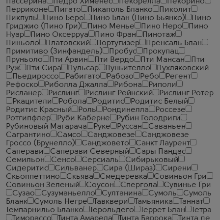
Пассерина
Педро Хименес
Пекорелла
Пекорино
Перриконе
Пигато
Пикаполь Бланко
Пиколит
Пикпуль
Пино Беро
Пино Блан (Пино Бьянко)
Пино
Гриджио (Пино Гри)
Пино Менье
Пино Неро
Пино
Нуар
Пино Оксерруа
Пино Фран
Пинотаж
Пиньоло
Платовский
Португизер
Пренсаль Блан
Примитиво (Зинфандель)
Пробус
Прокупац
Пруньоло
Пти Арвин
Пти Вердо
Пти Мансан
Пти
Руж
Пти Сира
Пульсар
Пуньителло
Пухляковский
Пьедироссо
Рабигато
Рабозо
Ребо
Регент
Рефоско
Риболла Джалла
Рибона
Риполи
Рисланер
Рислинг
Рислинг Рейнский
Рислинг Ротер
Ркацители
Робола
Родитис
Родитис Белый
Родитис Красный
Роль
Рондинелла
Россезе
Ротгипфлер
Руби Каберне
Рубин Голодриги
Рубиновый Магарача
Руке
Руссан
Саваньен
Сагрантино
Самсо
Санджовезе
Санджовезе
Гроссо (Брунелло)
Санджовето
Санкт Лаурент
Саперави
Саперави Северный
Сары Пандас
Семильон
Сенсо
Серсиаль
Сибирьковый
Сидеритис
Сильванер
Сира (Шираз)
Сирени
Скьоппеттино
Скьява
Смедеревка
Совиньон Гри
Совиньон Зеленый
Соусон
Спергола
Сувинье Гри
Сузао
Сузуманьелло
Султанина
Сумоль
Сумоль
Бланк
Сумоль Негре
Тавквери
Тамьяника
Таннат
Темпарнильо Бланко
Терольдего
Террет Блан
Тетра
Тиморассо
Тинта Амарела
Тинта Баррока
Тинта де