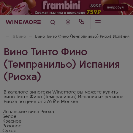
ая
🍷
Вино
Вино Тинто Фино (Темпранильо) Риоха Испания
Вино Тинто Фино
(Темпранильо) Испания
(Риоха)
В каталоге винотеки Winemore вы можете купить
вино Тинто Фино (Темпранильо) Испания из региона
Риоха по цене от 376 ₽ в Москве.
Испанские вина Риоха
Белое
Красное
Розовое
Сухое