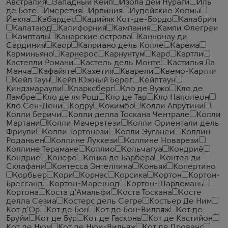
Австралия
Западный Кейп
Изола дей Нураги
Иль
де Боте
Имеретия
Ирпиния
Иудейские Холмы
Йекла
Кабардес
Кадийяк Кот-де-Бордо
Калабрия
Калатаюд
Калифорния
Кампания
Кампи Флегреи
Кампталь
Канарские острова
Каннонау ди
Сардиния
Каор
Каприано дель Колле
Карема
Карминьяно
Карнерос
Карнунтум
Карс
Картли
Кастелли Романи
Кастель дель Монте
Кастилья Ла
Манча
Кафайяте
Кахетия
Кварели
Квемо-Картли
Кейп Таун
Кейп Южный Берег
Кейптаун
Киндзмараули
Кларксберг
Кло де Вужо
Кло де
Ламбре
Кло де ля Рош
Кло де Тар
Кло Наполеон
Кло Сен-Дени
Кодру
Кокимбо
Колли Апрутини
Колли Беричи
Колли делла Тоскана Чентрале
Колли
Мартани
Колли Мачератези
Колли Ориентали дель
Фриули
Колли Тортонези
Колли Эуганеи
Коллин
Роданьен
Коллине Луккези
Коллине Новарези
Коллине Терамане
Коллио
Кольчагуа
Кондриё
Кондрие
Конеро
Конка де Барбера
Контеа ди
Склафани
Контесса Энтеллина
Коньяк
Копертино
Корбьер
Кори
Корнас
Корсика
Кортон
Кортон-
Брессанд
Кортон-Марешод
Кортон-Шарлемань
Кортона
Коста д'Амальфи
Коста Тоскана
Косте
делла Сезиа
Костерс дель Сегре
Костьер Де Ним
Кот д'Ор
Кот де Бон
Кот де Бон-Вилляж
Кот де
Бруйи
Кот де Бур
Кот де Гасконь
Кот де Кастийон
Кот де Нюи
Кот де Нюи-Вильяж
Кот де Прованс