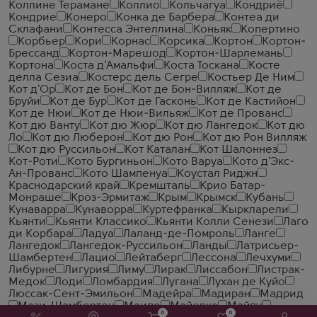
Коллине Терамане
Коллио
Кольчагуа
Кондриё
Кондрие
Конеро
Конка де Барбера
Контеа ди
Склафани
Контесса Энтеллина
Коньяк
Копертино
Корбьер
Кори
Корнас
Корсика
Кортон
Кортон-
Брессанд
Кортон-Марешод
Кортон-Шарлемань
Кортона
Коста д'Амальфи
Коста Тоскана
Косте
делла Сезиа
Костерс дель Сегре
Костьер Де Ним
Кот д'Ор
Кот де Бон
Кот де Бон-Вилляж
Кот де
Бруйи
Кот де Бур
Кот де Гасконь
Кот де Кастийон
Кот де Нюи
Кот де Нюи-Вильяж
Кот де Прованс
Кот дю Ванту
Кот дю Жюр
Кот дю Лангедок
Кот дю
Ло
Кот дю Люберон
Кот дю Рон
Кот дю Рон Вилляж
Кот дю Руссильон
Кот Каталан
Кот Шалоннез
Кот-Роти
Кото Бургиньон
Кото Варуа
Кото д'Экс-
Ан-Прованс
Кото Шампенуа
Коустал Риджн
Краснодарский край
Кремшталь
Крио Батар-
Монраше
Кроз-Эрмитаж
Крым
Крымск
Кубань
Кунаварра
Кунаворра
Куртефранка
Кыркларели
Кьянти
Кьянти Классико
Кьянти Колли Сенези
Лаго
ди Корбара
Ладуа
Лаланд-де-Помроль
Ланге
Лангедок
Лангедок-Руссильон
Ланды
Латрисьер-
Шамбертен
Лацио
Лейтаберг
Лессона
Лечхуми
Либурне
Лигурия
Лиму
Лирак
Лиссабон
Листрак-
Медок
Лоди
Ломбардия
Лугана
Лухан де Куйо
Люссак-Сент-Эмильон
Мадейра
Мадиран
Мадрид
Мази-Шамбертен
Маипо
Майорка
Майпу
0
0