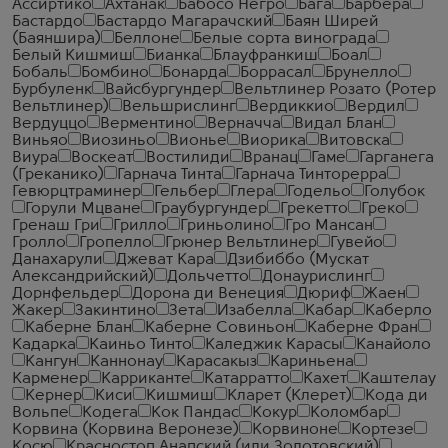
Ассиртико
Ахтанак
Бабосо Негро
Бага
Барбера
Бастардо
Бастардо Магарачский
Баян Ширей
(Баяншира)
Беллоне
Белые сорта винограда
Белый Кишмиш
Бианка
Блауфранкиш
Боал
Бобаль
Бомбино
Бонарда
Боррасал
Брунелло
Бурбуленк
Вайсбургундер
Вельтлинер Розато (Ротер
Вельтлинер)
Вельшрислинг
Вердиккио
Вердил
Вердуццо
Верментино
Верначча
Видал Блан
Виньяо
Виозиньо
Вионье
Виорика
Витовска
Виура
Воскеат
Востилиди
Вранац
Гаме
Гарганега
(Греканико)
Гарнача Тинта
Гарнача Тинторерра
Гевюрцтраминер
Гельбер
Глера
Годельо
Голубок
Горули Мцване
Граубургундер
Грекетто
Греко
Гренаш Гри
Грилло
Гриньолино
Гро Мансан
Гролло
Гропелло
Грюнер Вельтлинер
Гувейо
Данахарули
Джеват Кара
Дзибиббо (Мускат
Александрийский)
Дольчетто
Донаурислинг
Дорнфельдер
Дорона ди Венеция
Дюриф
Жаен
Жакер
Закинтино
Зета
Изабелла
Кабар
Каберло
Каберне Блан
Каберне Совиньон
Каберне Фран
Кадарка
Каиньо Тинто
Каледжик Карасы
Канайоло
Кангун
Каннонау
Карасакыз
Кариньена
Карменер
Карриканте
Катарратто
Кахет
Каштелау
Кернер
Киси
Кишмиш
Кларет (Клерет)
Кода ди
Вольпе
Кодега
Кок Пандас
Кокур
Коломбар
Корвина (Корвина Веронезе)
Корвиноне
Кортезе
Косю
Красностоп Анапский (или Золотовский)