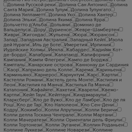
Долина Рио Негро
Долина Робертсон
Долина Роны
Долина Русской реки
Долина Сан Антонио
Долина
Санта Мария
Долина Тулум
Долина Тупунгато
Долина Уилламетт
Долина Уко
Долина Хантер
Долина Эльки
Долина Якима
Долина Ярра
Дольчетто д'Альба
Дольяни
Доминио де
Вальдепуса
Дору
Дуриенсе
Жевре-Шамбертен
Живри
Жигондас
Жульена
Жюра
Жюрансон
Запад
Западная Австралия
Западный Кейп
Изола
дей Нураги
Иль де Боте
Имеретия
Ирпиния
Иудейские Холмы
Йекла
Кабардес
Кадийяк Кот-
де-Бордо
Калабрия
Калатаюд
Калифорния
Кампания
Кампи Флегреи
Кампо де Борджа
Кампталь
Канарские острова
Каннонау ди Сардиния
Каор
Каприано дель Колле
Карема
Кариньена
Карминьяно
Карнерос
Карнунтум
Карс
Картли
Кастелли Романи
Кастель дель Монте
Кастилия и
Леон
Кастилия ла Манча
Кастилья Ла Манча
Каталония
Кафайяте
Кахетия
Кварели
Квемо-
Картли
Кейп Таун
Кейптаун
Киндзмараули
Кларксберг
Кло де Вужо
Кло де Ламбре
Кло де ля
Рош
Кло де Тар
Кло Наполеон
Кло Сен-Дени
Кодру
Кокимбо
Колли Апрутини
Колли Беричи
Колли делла Тоскана Чентрале
Колли Мартани
Колли Мачератези
Колли Ориентали дель Фриули
Колли Тортонези
Колли Эуганеи
Коллин Роданьен
Коллине Луккези
Коллине Новарези
Коллине