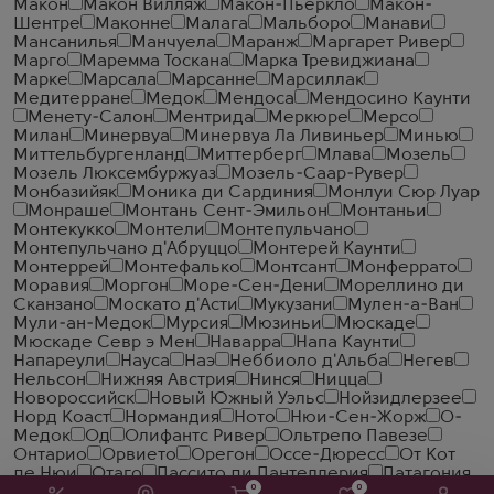
Макон
Макон Вилляж
Макон-Пьеркло
Макон-
Шентре
Маконне
Малага
Мальборо
Манави
Мансанилья
Манчуела
Маранж
Маргарет Ривер
Марго
Маремма Тоскана
Марка Тревиджиана
Марке
Марсала
Марсанне
Марсиллак
Медитерране
Медок
Мендоса
Мендосино Каунти
Менету-Салон
Ментрида
Меркюре
Мерсо
Милан
Минервуа
Минервуа Ла Ливиньер
Минью
Миттельбургенланд
Миттерберг
Млава
Мозель
Мозель Люксембуржуаз
Мозель-Саар-Рувер
Монбазийяк
Моника ди Сардиния
Монлуи Сюр Луар
Монраше
Монтань Сент-Эмильон
Монтаньи
Монтекукко
Монтели
Монтепульчано
Монтепульчано д'Абруццо
Монтерей Каунти
Монтеррей
Монтефалько
Монтсант
Монферрато
Моравия
Моргон
Море-Сен-Дени
Мореллино ди
Сканзано
Москато д'Асти
Мукузани
Мулен-а-Ван
Мули-ан-Медок
Мурсия
Мюзиньи
Мюскаде
Мюскаде Севр э Мен
Наварра
Напа Каунти
Напареули
Науса
Наэ
Неббиоло д'Альба
Негев
Нельсон
Нижняя Австрия
Нинся
Ницца
Новороссийск
Новый Южный Уэльс
Нойзидлерзее
Норд Коаст
Нормандия
Ното
Нюи-Сен-Жорж
О-
Медок
Од
Олифантс Ривер
Ольтрепо Павезе
Онтарио
Орвието
Орегон
Оссе-Дюресс
От Кот
де Нюи
Отаго
Пассито ди Пантеллерия
Патагония
0
0
Патримонио
Паэстум
Пеи-Нанте
Пелопоннес