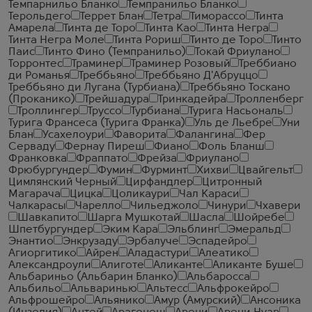
Темпарнильо Бланко
Темпранильо Бланко
Терольдего
Террет Блан
Тетра
Тиморассо
Тинта
Амарела
Тинта де Торо
Тинта Као
Тинта Негра
Тинта Негра Моле
Тинта Рориш
Тинто де Торо
Тинто
Паис
Тинто Фино (Темпранильо)
Токай Фриулано
Торронтес
Траминер
Траминер Розовый
Треббиано
ди Романья
Треббьяно
Треббьяно Д'Абруццо
Треббьяно ди Лугана (Турбиана)
Треббьяно Тоскано
(Проканико)
Трейшадура
Тринкадейра
Тролленберг
Троллингер
Труссо
Турбиана
Турига Насьональ
Турига Франсеса (Турига Франка)
Уль де Льебре
Уни
Блан
Усахелоури
Фаворита
Фалангина
Фер
Серваду
Фернау Пиреш
Фиано
Фоль Бланш
Франковка
Фраппато
Фрейза
Фриулано
Фрюбургундер
Фумин
Фурминт
Хихви
Цвайгельт
Цимлянский Черный
Цирфандлер
Цитронный
Магарача
Цицка
Цоликаури
Чал Караси
Чалкарасы
Чарелло
Чильеджоло
Чинури
Чхавери
Шавкапито
Шарга Мушкотай
Шасла
Шойребе
Шпетбургундер
Эким Кара
Эльблинг
Эмеральд
Энантио
Энкрузаду
Эрбалуче
Эспадейро
Агиоргитико
Айрен
Аладастури
Алеатико
Александроули
Алиготе
Аликанте
Аликанте Буше
Альбариньо (Альбарин Бланко)
Альбаросса
Альбильо
Альваринью
Альтесс
Альфрокейро
Альфрошейро
Альянико
Амур (Амурский)
Ансоника