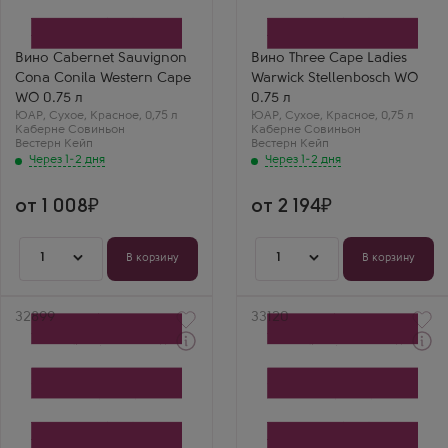
Производитель
Производитель
African Pride Wines
Warwick Estates
Сорт винограда
Сорт винограда
Каберне Совиньон
Каберне Совиньон
Вино Cabernet Sauvignon
Вино Three Cape Ladies
Страна
Страна
Cona Conila Western Cape
Warwick Stellenbosch WO
ЮАР
ЮАР
Регион
Регион
WO 0.75 л
0.75 л
Вестерн Кейп
Вестерн
ЮАР
,
Сухое
,
Красное
,
0,75 л
ЮАР
,
Сухое
,
Красное
,
0,75 л
Кейп, Стелленбош
Каберне Совиньон
Каберне Совиньон
Вестерн Кейп
Вестерн Кейп
Через 1-2 дня
Через 1-2 дня
от 1 008
от 2 194
1
1
В корзину
В корзину
Артикул
32899
Артикул
33120
Через 1-2 дня
Через 1-2 дня
Красное Сухое Вино
Красное Сухое Вино
Каберне Совиньон Фест
Триа Корда Овергаау
Леди Ворвик Истейт
Производитель
Стелленбош
Overgaauw
Производитель
Сорт винограда
Warwick Estates
Каберне Совиньон