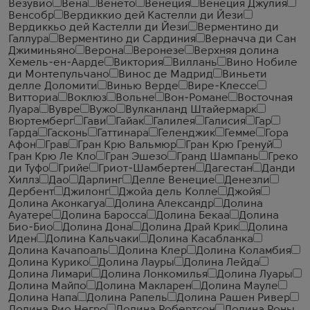
Везувио
Вена
Венето
Венеция
Венеция Джулия
Венсобр
Вердиккио дей Кастелли ди Йези
Вердиккьо дей Кастелли ди Йези
Верментино ди
Галлура
Верментино ди Сардиния
Верначча ди Сан
Джиминьяно
Верона
Веронезе
Верхняя долина
Хемель-ен-Аарде
Виктория
Виллань
Вино Нобиле
ди Монтепульчано
Винос де Мадрид
Виньети
делле Доломити
Винью Верде
Вире-Клессе
Витториа
Воклюз
Вольне
Вон-Романе
Восточная
Луара
Вувре
Вужо
Вулканланд Штайермарк
Вюртемберг
Гави
Гайак
Галилея
Галисия
Гар
Гарда
Гасконь
Гаттинара
Геленджик
Гемме
Гора
Афон
Грав
Гран Крю Вальмюр
Гран Крю Гренуй
Гран Крю Ле Кло
Гран Эшезо
Гранд Шампань
Греко
ди Туфо
Грийе
Гриот-Шамбертен
Дагестан
Данди
Хиллз
Дао
Дарлинг
Делле Венецие
Денезли
Дербент
Джилонг
Джойа дель Колле
Джойя
Долина Аконкагуа
Долина Александр
Долина
Ауатере
Долина Баросса
Долина Бекаа
Долина
Био-Био
Долина Дона
Долина Драй Крик
Долина
Иден
Долина Кальчаки
Долина Касабланка
Долина Качапоаль
Долина Клер
Долина Коламбия
Долина Курико
Долина Лауры
Долина Лейда
Долина Лимари
Долина Лонкомилья
Долина Луары
Долина Майпо
Долина Макларен
Долина Мауле
Долина Напа
Долина Рапель
Долина Рашен Ривер