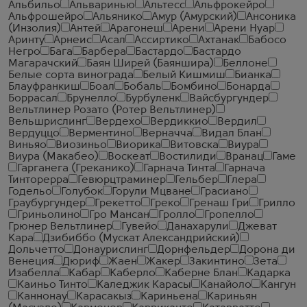
Альбильо
Альваринью
Альтесс
Альфрокейро
Альфрошейро
Альянико
Амур (Амурский)
Ансоника
(Инзолия)
Антей
Арагонеш
Арени
Арени Нуар
Аринту
Арнеис
Асал
Ассиртико
Ахтанак
Бабосо
Негро
Бага
Барбера
Бастардо
Бастардо
Магарачский
Баян Ширей (Баяншира)
Беллоне
Белые сорта винограда
Белый Кишмиш
Бианка
Блауфранкиш
Боал
Бобаль
Бомбино
Бонарда
Боррасал
Брунелло
Бурбуленк
Вайсбургундер
Вельтлинер Розато (Ротер Вельтлинер)
Вельшрислинг
Вердехо
Вердиккио
Вердил
Вердуццо
Верментино
Верначча
Видал Блан
Виньяо
Виозиньо
Виорика
Витовска
Виура
Виура (Макабео)
Воскеат
Востилиди
Вранац
Гаме
Гарганега (Греканико)
Гарнача Тинта
Гарнача
Тинторерра
Гевюрцтраминер
Гельбер
Глера
Годельо
Голубок
Горули Мцване
Грасиано
Граубургундер
Грекетто
Греко
Гренаш Гри
Грилло
Гриньолино
Гро Мансан
Гролло
Гропелло
Грюнер Вельтлинер
Гувейо
Данахарули
Джеват
Кара
Дзибиббо (Мускат Александрийский)
Дольчетто
Донаурислинг
Дорнфельдер
Дорона ди
Венеция
Дюриф
Жаен
Жакер
Закинтино
Зета
Изабелла
Кабар
Каберло
Каберне Блан
Кадарка
Каиньо Тинто
Каледжик Карасы
Канайоло
Кангун
Каннонау
Карасакыз
Кариньена
Кариньян