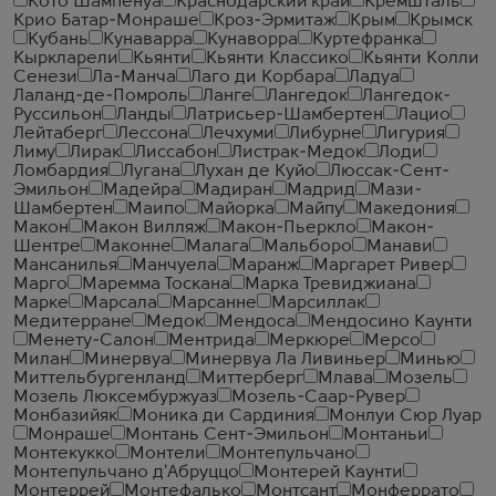
Кото Шампенуа
Краснодарский край
Кремшталь
Крио Батар-Монраше
Кроз-Эрмитаж
Крым
Крымск
Кубань
Кунаварра
Кунаворра
Куртефранка
Кыркларели
Кьянти
Кьянти Классико
Кьянти Колли
Сенези
Ла-Манча
Лаго ди Корбара
Ладуа
Лаланд-де-Помроль
Ланге
Лангедок
Лангедок-
Руссильон
Ланды
Латрисьер-Шамбертен
Лацио
Лейтаберг
Лессона
Лечхуми
Либурне
Лигурия
Лиму
Лирак
Лиссабон
Листрак-Медок
Лоди
Ломбардия
Лугана
Лухан де Куйо
Люссак-Сент-
Эмильон
Мадейра
Мадиран
Мадрид
Мази-
Шамбертен
Маипо
Майорка
Майпу
Македония
Макон
Макон Вилляж
Макон-Пьеркло
Макон-
Шентре
Маконне
Малага
Мальборо
Манави
Мансанилья
Манчуела
Маранж
Маргарет Ривер
Марго
Маремма Тоскана
Марка Тревиджиана
Марке
Марсала
Марсанне
Марсиллак
Медитерране
Медок
Мендоса
Мендосино Каунти
Менету-Салон
Ментрида
Меркюре
Мерсо
Милан
Минервуа
Минервуа Ла Ливиньер
Минью
Миттельбургенланд
Миттерберг
Млава
Мозель
Мозель Люксембуржуаз
Мозель-Саар-Рувер
Монбазийяк
Моника ди Сардиния
Монлуи Сюр Луар
Монраше
Монтань Сент-Эмильон
Монтаньи
Монтекукко
Монтели
Монтепульчано
Монтепульчано д'Абруццо
Монтерей Каунти
Монтеррей
Монтефалько
Монтсант
Монферрато