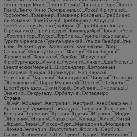
Амарела
Тинта де Торо
Тинта Као
Тинта Негра
Тинта Негра Моле
Тинта Рориш
Тинто де Торо
Тинто
Паис
Тинто Фино (Темпранильо)
Токай Фриулано
Торронтес
Траминер
Траминер Розовый
Треббиано
ди Романья
Треббьяно
Треббьяно Д'Абруццо
Треббьяно ди Лугана (Турбиана)
Треббьяно Тоскано
(Проканико)
Трейшадура
Тринкадейра
Тролленберг
Троллингер
Труссо
Турбиана
Турига Насьональ
Турига Франсеса (Турига Франка)
Уль де Льебре
Уни
Блан
Усахелоури
Фаворита
Фалангина
Фер
Серваду
Фернау Пиреш
Фиано
Фоль Бланш
Франковка
Фраппато
Фрейза
Фриулано
Фрюбургундер
Фумин
Фурминт
Хихви
Цвайгельт
Цимлянский Черный
Цирфандлер
Цитронный
Магарача
Цицка
Цоликаури
Чал Караси
Чалкарасы
Чарелло
Чильеджоло
Чинури
Чхавери
Шавкапито
Шарга Мушкотай
Шасла
Шойребе
Шпетбургундер
Эким Кара
Эльблинг
Эмеральд
Энантио
Энкрузаду
Эрбалуче
Эспадейро
Страна
ЮАР
Абхазия
Австралия
Австрия
Азербайджан
Аргентина
Армения
Беларусь
Бельгия
Болгария
Венгрия
Германия
Греция
Грузия
Израиль
Индия
Испания
Италия
Казахстан
Канада
Кипр
Китай
Крым
Ливан
Люксембург
Македония
Молдавия
Новая Зеландия
Португалия
Россия
Сербия
Сирия
Словения
США
Тунис
Турция
Узбекистан