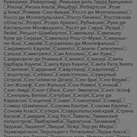
Риверина
Риверлэнд
Ривьера дель Гарда Брешиано
Риоха
Риоха Альта
Ришбур
Робертсон
Розе
д'Анжу
Романе-Сен-Виван
Россо ди Монтальчино
Россо ди Монтепульчано
Россо Пичено
Ростовская
область
Роэро
Роэро Арнеис
Рубиконе
Руке ди
Кастаньоле Монферрато
Русет де Савуа
Руэда
Рюйи
Рюшот-Шамбертен
Савеньер
Савеньер
Куле де Серран
Савеньер Рош-О-Муан
Савиньи-
ле-Бон
Савойя
Сагрантино ди Монтефалько
Сакраменто Каунти
Саленто
Саличе Салентино
Сальта
Самегрело
Сан Антонио
Сан-Хуан
Санджовезе ди Романья
Саннио
Сансер
Санта
Барбара Каунти
Санта Круз Каунти
Санта Рита Хиллз
Сантене
Сардиния
Свартланд
Свартленд
Свортленд
Себино
Севастополь
Северный
Остров
Сен Гилем ле Дезер
Сен-Бри
Сен-Веран
Сен-Жозеф
Сен-Жульен
Сен-Ромен
Сенной
Сент-Амур
Сент-Обен
Сент-Эмилион
Сент-Эстеф
Сентраль Велли
Сетубал
Сигал
Сите де
Каркасон
Сицилия
Соаве
Сомонтано
Сомюр
Сомюр-Шампиньи
Сонома Кантри
Сонома Каунти
Сонома Коаст
Сотерн
Ставропольский край
Страна
Басков
Сумадия
Сюд Уэст
Тавель
Таманский
полуостров
Тамбарамба
Таррагона
Тасмания
Таурази
Ташкент
Твиши
Тежу
Тер дю Миди
Терменрегион
Терольдего Ротальяно
Терра Альта