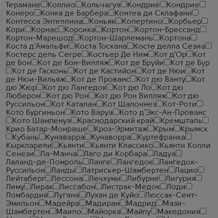
Терамане
Коллио
Кольчагуа
Кондриё
Кондрие
Конеро
Конка де Барбера
Контеа ди Склафани
Контесса Энтеллина
Коньяк
Копертино
Корбьер
Кори
Корнас
Корсика
Кортон
Кортон-Брессанд
Кортон-Марешод
Кортон-Шарлемань
Кортона
Коста д'Амальфи
Коста Тоскана
Косте делла Сезиа
Костерс дель Сегре
Костьер Де Ним
Кот д'Ор
Кот
де Бон
Кот де Бон-Вилляж
Кот де Бруйи
Кот де Бур
Кот де Гасконь
Кот де Кастийон
Кот де Нюи
Кот
де Нюи-Вильяж
Кот де Прованс
Кот дю Ванту
Кот
дю Жюр
Кот дю Лангедок
Кот дю Ло
Кот дю
Люберон
Кот дю Рон
Кот дю Рон Вилляж
Кот дю
Руссильон
Кот Каталан
Кот Шалоннез
Кот-Роти
Кото Бургиньон
Кото Варуа
Кото д'Экс-Ан-Прованс
Кото Шампенуа
Краснодарский край
Кремшталь
Крио Батар-Монраше
Кроз-Эрмитаж
Крым
Крымск
Кубань
Кунаварра
Кунаворра
Куртефранка
Кыркларели
Кьянти
Кьянти Классико
Кьянти Колли
Сенези
Ла-Манча
Лаго ди Корбара
Ладуа
Лаланд-де-Помроль
Ланге
Лангедок
Лангедок-
Руссильон
Ланды
Латрисьер-Шамбертен
Лацио
Лейтаберг
Лессона
Лечхуми
Либурне
Лигурия
Лиму
Лирак
Лиссабон
Листрак-Медок
Лоди
Ломбардия
Лугана
Лухан де Куйо
Люссак-Сент-
Эмильон
Мадейра
Мадиран
Мадрид
Мази-
Шамбертен
Маипо
Майорка
Майпу
Македония