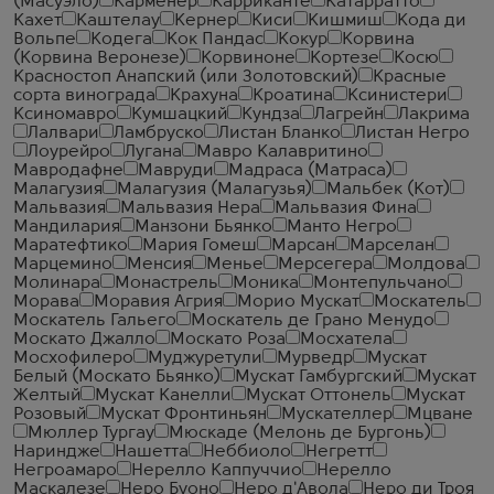
(Масуэло)
Карменер
Карриканте
Катарратто
Кахет
Каштелау
Кернер
Киси
Кишмиш
Кода ди
Вольпе
Кодега
Кок Пандас
Кокур
Корвина
(Корвина Веронезе)
Корвиноне
Кортезе
Косю
Красностоп Анапский (или Золотовский)
Красные
сорта винограда
Крахуна
Кроатина
Ксинистери
Ксиномавро
Кумшацкий
Кундза
Лагрейн
Лакрима
Лалвари
Ламбруско
Листан Бланко
Листан Негро
Лоурейро
Лугана
Мавро Калавритино
Мавродафне
Мавруди
Мадраса (Матраса)
Малагузия
Малагузия (Малагузья)
Мальбек (Кот)
Мальвазия
Мальвазия Нера
Мальвазия Фина
Мандилария
Манзони Бьянко
Манто Негро
Маратефтико
Мария Гомеш
Марсан
Марселан
Марцемино
Менсия
Менье
Мерсегера
Молдова
Молинара
Монастрель
Моника
Монтепульчано
Морава
Моравия Агрия
Морио Мускат
Москатель
Москатель Гальего
Москатель де Грано Менудо
Москато Джалло
Москато Роза
Мосхатела
Мосхофилеро
Муджуретули
Мурведр
Мускат
Белый (Москато Бьянко)
Мускат Гамбургский
Мускат
Желтый
Мускат Канелли
Мускат Оттонель
Мускат
Розовый
Мускат Фронтиньян
Мускателлер
Мцване
Мюллер Тургау
Мюскаде (Мелонь де Бургонь)
Нариндже
Нашетта
Неббиоло
Негретт
Негроамаро
Нерелло Каппуччио
Нерелло
Маскалезе
Неро Буоно
Неро д'Авола
Неро ди Троя