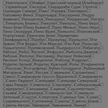
Ниеллучио
Обайде
Одесский черный (Алиберне)
Оджалеши
Оксеруа
Ондарраби Сури
Ортега
Оцханури Сапере
Паис
Палава
Паломино
Паломино Фино
Парельяда
Пассерина
Педро
Хименес
Пекорелла
Пекорино
Перриконе
Пигато
Пикаполь Бланко
Пиколит
Пикпуль
Пино Беро
Пино Блан (Пино Бьянко)
Пино Менье
Пино Неро
Пино Оксерруа
Пино Фран
Пиньоло
Платовский
Португизер
Пренсаль Блан
Примитиво
(Зинфандель)
Пробус
Прокупац
Пруньоло
Пти
Арвин
Пти Вердо
Пти Мансан
Пти Руж
Пульсар
Пуньителло
Пухляковский
Пьедироссо
Рабигато
Рабозо
Ребо
Регент
Рефоско
Риболла Джалла
Рибона
Риполи
Рисланер
Рислинг Рейнский
Рислинг Ротер
Ркацители
Робола
Родитис
Родитис Белый
Родитис Красный
Роль
Рондинелла
Россезе
Ротгипфлер
Рубин Голодриги
Рубиновый
Магарача
Руке
Руссан
Саваньен
Сагрантино
Самсо
Санджовезе Гроссо (Брунелло)
Санджовето
Санкт Лаурент
Саперави
Саперави Северный
Сары Пандас
Семильон
Серсиаль
Сибирьковый
Сидеритис
Сильванер
Сирени
Скьоппеттино
Скьява
Смедеревка
Совиньон Гри
Совиньон
Зеленый
Соусон
Спергола
Сувинье Гри
Сузао
Сузуманьелло
Султанина
Сумоль
Сумоль Бланк
Сумоль Негре
Тавквери
Тамьяника
Таннат