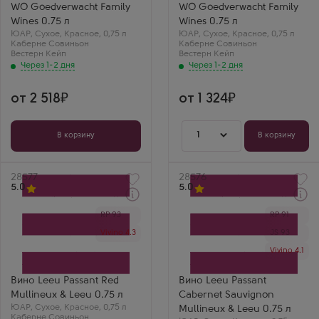
Каберне Совиньон
Каберне Совиньон
WO Goedverwacht Family
WO Goedverwacht Family
Страна
Страна
Wines 0.75 л
Wines 0.75 л
ЮАР
ЮАР
ЮАР
,
Сухое
,
Красное
,
0,75 л
ЮАР
,
Сухое
,
Красное
,
0,75 л
Регион
Регион
Каберне Совиньон
Каберне Совиньон
Вестерн Кейп
Вестерн Кейп
Вестерн Кейп
Вестерн Кейп
Через 1-2 дня
Через 1-2 дня
от 2 518
от 1 324
1
В корзину
В корзину
Артикул
28577
Артикул
28576
5.0
5.0
Через 1-2 дня
Через 1-2 дня
RP 93
RP 91
Красное Сухое Вино
Красное Сухое Вино
Лью Пассан Ред Мёлинью
Лью Пассан Каберне
Vivino 4.3
JS 93
энд Лью
Совиньон Мёлинью энд
Производитель
Лью
Vivino 4.1
Mullineux & Leeu
Производитель
Сорт винограда
Mullineux & Leeu
Каберне Совиньон
Сорт винограда
Вино Leeu Passant Red
Вино Leeu Passant
Страна
Каберне Совиньон
Mullineux & Leeu 0.75 л
Cabernet Sauvignon
ЮАР
Страна
ЮАР
Регион
,
Сухое
,
Красное
,
0,75 л
ЮАР
Mullineux & Leeu 0.75 л
Каберне Совиньон
Вестерн Кейп
Регион