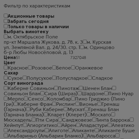
Фильтр по характеристикам
Акционные товары
Забрать сегодня
Только товары в наличии
Выбрать винотеку
м. Октябрьское Поле
пр-кт Маршала Жукова. д. 78. к. 3
м. Курская
ул. Земляной Вал. д. 24/30. стр. 1
м. Одинцово
б-р Любы Новосёловой. д. 13
Цена
Цвет
Красное
Розовое
Белое
Оранжевое
Сахар
Сухое
Полусухое
Полусладкое
Сладкое
Сорт винограда
Каберне Совиньон
Пинотаж
Шенен Блан
Совиньон Блан
Сира (Шираз)
Шардоне
Пино Нуар
Мерло
Сенсо
Коломбар
Пино Гриджио (Пино
Гри)
Каберне Фран
Рислинг
Вионье
Гренаш
(Гарнача)
Руби Каберне
Мускат
Гренаш Блан
(Гарнача Бланка)
Кларет (Клерет)
Москато
Мюскадель
Пти Сира
Санджовезе
Тинта Баррока
Хейнпут
Агиоргитико
Айрен
Аладастури
Алеатико
Александроули
Алиготе
Аликанте
Аликанте Буше
Альбариньо (Альбарин Бланко)
Альбаросса