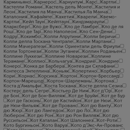
Карминьяно
Карнерос
Карнунтум
Карс
Картли
Кастелли Романи
Кастель дель Монте
Кастилия и
Леон
Кастилия ла Манча
Кастилья Ла Манча
Каталония
Кафайяте
Кахетия
Кварели
Квемо-
Картли
Кейп Таун
Кейптаун
Киндзмараули
Кларксберг
Кло де Вужо
Кло де Ламбре
Кло де ля
Рош
Кло де Тар
Кло Наполеон
Кло Сен-Дени
Кодру
Кокимбо
Колли Апрутини
Колли Беричи
Колли делла Тоскана Чентрале
Колли Мартани
Колли Мачератези
Колли Ориентали дель Фриули
Колли Тортонези
Колли Эуганеи
Коллин Роданьен
Коллине Луккези
Коллине Новарези
Коллине
Терамане
Коллио
Кольчагуа
Кондриё
Кондрие
Конеро
Конка де Барбера
Контеа ди Склафани
Контесса Энтеллина
Коньяк
Копертино
Корбьер
Кори
Корнас
Корсика
Кортон
Кортон-Брессанд
Кортон-Марешод
Кортон-Шарлемань
Кортона
Коста д'Амальфи
Коста Тоскана
Косте делла Сезиа
Костерс дель Сегре
Костьер Де Ним
Кот д'Ор
Кот
де Бон
Кот де Бон-Вилляж
Кот де Бруйи
Кот де Бур
Кот де Гасконь
Кот де Кастийон
Кот де Нюи
Кот
де Нюи-Вильяж
Кот де Прованс
Кот дю Ванту
Кот
дю Жюр
Кот дю Лангедок
Кот дю Ло
Кот дю
Люберон
Кот дю Рон
Кот дю Рон Вилляж
Кот дю
Руссильон
Кот Каталан
Кот Шалоннез
Кот-Роти
Кото Бургиньон
Кото Варуа
Кото д'Экс-Ан-Прованс