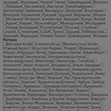
Уругвай
Франция
Чехия
Чили
Швейцария
Япония
Абхазия
Австралия
Австрия
Азербайджан
Аргентина
Армения
Беларусь
Бельгия
Болгария
Венгрия
Германия
Греция
Грузия
Израиль
Индия
Испания
Италия
Казахстан
Канада
Кипр
Китай
Крым
Ливан
Люксембург
Македония
Молдавия
Новая Зеландия
Португалия
Россия
Сербия
Сирия
Словения
США
Тунис
Турция
Узбекистан
Уругвай
Франция
Чехия
Чили
Швейцария
Япония
Регион
Вестерн Кейп
Стелленбош
Веллингтон
Кейп
Южный Берег
Коустал Риджн
Паарл
Франшхук
Абруа
Абруццо
Агли
Аделаида Хиллз
Айзенберг
Аквитания
Аконкагуа
Алазанская долина
Александровац
Алентежу
Алентежу. Сетубал
Аликанте
Алос-Кортон
Альманса
Альто Адидже
Альянико дель Вультуре
Амароне
Амароне делла
Вальполичелла
Анапская Долина
Андалусия
Анжу-
Сомюр
Антр-де-Мер
Апулия
Ар
Арагацотнская
область
Арагон
Араратская Долина
Арбуа
Арбуа-
Пюпилен
Армавир
Армавирский район
Арманьяк
Асти
Ахайя
Ахашени
Ба-Арманьяк
Баден
Базиликата
Байррада
Балеарские Острова
Бандоль
Барбареско
Барбера д'Альба
Бардолино
Бароло
Барсак
Батар-Монраше
Бейраш
Беневентано
Блай Кот-де-Бордо
Божоле
Божоле Виляж
Бока