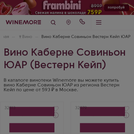
вная
🍷
Вино
Вино Каберне Совиньон Вестерн Кейп ЮАР
Вино Каберне Совиньон
ЮАР (Вестерн Кейп)
В каталоге винотеки Winemore вы можете купить
вино Каберне Совиньон ЮАР из региона Вестерн
Кейп по цене от 593 ₽ в Москве.
Артикул
32813
Артикул
32979
Через 1-2 дня
Через 1-2 дня
Красное Сухое Вино
Красное Сухое Вино
Каберне Совиньон Кона
Фри Кейп Ледис Ворвик
Конила Западный Кейп
Стелленбош