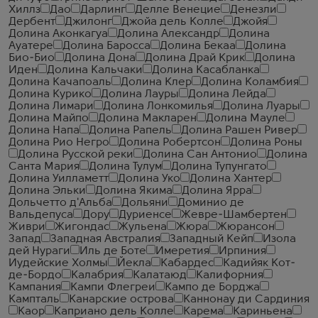
Хиллз
Дао
Дарлинг
Делле Венецие
Денезли
Дербент
Джилонг
Джойа дель Колле
Джойя
Долина Аконкагуа
Долина Александр
Долина
Ауатере
Долина Баросса
Долина Бекаа
Долина
Био-Био
Долина Дона
Долина Драй Крик
Долина
Иден
Долина Кальчаки
Долина Касабланка
Долина Качапоаль
Долина Клер
Долина Коламбия
Долина Курико
Долина Лауры
Долина Лейда
Долина Лимари
Долина Лонкомилья
Долина Луары
Долина Майпо
Долина Макларен
Долина Мауле
Долина Напа
Долина Рапель
Долина Рашен Ривер
Долина Рио Негро
Долина Робертсон
Долина Роны
Долина Русской реки
Долина Сан Антонио
Долина
Санта Мария
Долина Тулум
Долина Тупунгато
Долина Уилламетт
Долина Уко
Долина Хантер
Долина Эльки
Долина Якима
Долина Ярра
Дольчетто д'Альба
Дольяни
Доминио де
Вальдепуса
Дору
Дуриенсе
Жевре-Шамбертен
Живри
Жигондас
Жульена
Жюра
Жюрансон
Запад
Западная Австралия
Западный Кейп
Изола
дей Нураги
Иль де Боте
Имеретия
Ирпиния
Иудейские Холмы
Йекла
Кабардес
Кадийяк Кот-
де-Бордо
Калабрия
Калатаюд
Калифорния
Кампания
Кампи Флегреи
Кампо де Борджа
Кампталь
Канарские острова
Каннонау ди Сардиния
Каор
Каприано дель Колле
Карема
Кариньена