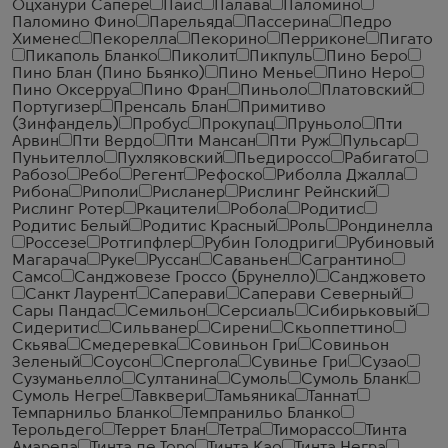
Оцханури Сапере
Паис
Палава
Паломино
Паломино Фино
Парельяда
Пассерина
Педро
Хименес
Пекорелла
Пекорино
Перриконе
Пигато
Пикаполь Бланко
Пиколит
Пикпуль
Пино Беро
Пино Блан (Пино Бьянко)
Пино Менье
Пино Неро
Пино Оксерруа
Пино Фран
Пиньоло
Платовский
Португизер
Пренсаль Блан
Примитиво
(Зинфандель)
Пробус
Прокупац
Пруньоло
Пти
Арвин
Пти Вердо
Пти Мансан
Пти Руж
Пульсар
Пуньителло
Пухляковский
Пьедироссо
Рабигато
Рабозо
Ребо
Регент
Рефоско
Риболла Джалла
Рибона
Риполи
Рисланер
Рислинг Рейнский
Рислинг Ротер
Ркацители
Робола
Родитис
Родитис Белый
Родитис Красный
Роль
Рондинелла
Россезе
Ротгипфлер
Рубин Голодриги
Рубиновый
Магарача
Руке
Руссан
Саваньен
Сагрантино
Самсо
Санджовезе Гроссо (Брунелло)
Санджовето
Санкт Лаурент
Саперави
Саперави Северный
Сары Пандас
Семильон
Серсиаль
Сибирьковый
Сидеритис
Сильванер
Сирени
Скьоппеттино
Скьява
Смедеревка
Совиньон Гри
Совиньон
Зеленый
Соусон
Спергола
Сувинье Гри
Сузао
Сузуманьелло
Султанина
Сумоль
Сумоль Бланк
Сумоль Негре
Тавквери
Тамьяника
Таннат
Темпарнильо Бланко
Темпранильо Бланко
Терольдего
Террет Блан
Тетра
Тиморассо
Тинта