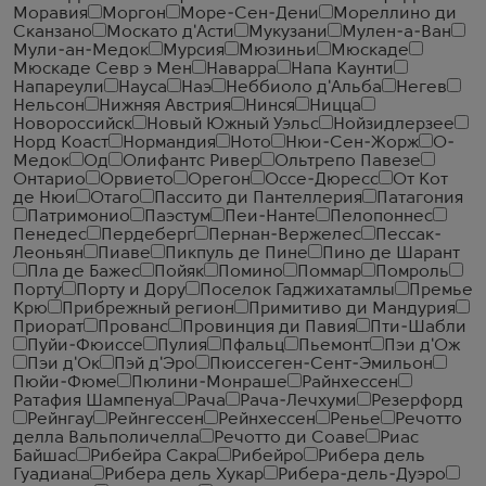
Моравия
Моргон
Море-Сен-Дени
Мореллино ди
Сканзано
Москато д'Асти
Мукузани
Мулен-а-Ван
Мули-ан-Медок
Мурсия
Мюзиньи
Мюскаде
Мюскаде Севр э Мен
Наварра
Напа Каунти
Напареули
Науса
Наэ
Неббиоло д'Альба
Негев
Нельсон
Нижняя Австрия
Нинся
Ницца
Новороссийск
Новый Южный Уэльс
Нойзидлерзее
Норд Коаст
Нормандия
Ното
Нюи-Сен-Жорж
О-
Медок
Од
Олифантс Ривер
Ольтрепо Павезе
Онтарио
Орвието
Орегон
Оссе-Дюресс
От Кот
де Нюи
Отаго
Пассито ди Пантеллерия
Патагония
Патримонио
Паэстум
Пеи-Нанте
Пелопоннес
Пенедес
Пердеберг
Пернан-Вержелес
Пессак-
Леоньян
Пиаве
Пикпуль де Пине
Пино де Шарант
Пла де Бажес
Пойяк
Помино
Поммар
Помроль
Порту
Порту и Дору
Поселок Гаджихатамлы
Премье
Крю
Прибрежный регион
Примитиво ди Мандурия
Приорат
Прованс
Провинция ди Павия
Пти-Шабли
Пуйи-Фюиссе
Пулия
Пфальц
Пьемонт
Пэи д'Ож
Пэи д'Ок
Пэй д'Эро
Пюиссеген-Сент-Эмильон
Пюйи-Фюме
Пюлини-Монраше
Райнхессен
Ратафия Шампенуа
Рача
Рача-Лечхуми
Резерфорд
Рейнгау
Рейнгессен
Рейнхессен
Ренье
Речотто
делла Вальполичелла
Речотто ди Соаве
Риас
Байшас
Рибейра Сакра
Рибейро
Рибера дель
Гуадиана
Рибера дель Хукар
Рибера-дель-Дуэро