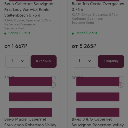
Сорт винограда
Страна
Вино Cabernet Sauvignon
Вино Tria Сorda Overgaauw
Каберне Совиньон
ЮАР
First Lady Warwick Estate
0.75 л
Страна
Регион
ЮАР
ЮАР
Вестерн
,
Сухое
,
Красное
,
0,75 л
Stellenbosch 0.75 л
Регион
Каберне Совиньон
Кейп, Стелленбош
ЮАР
,
Сухое
,
Красное
,
0,75 л
Вестерн
Вестерн Кейп
Каберне Совиньон
Кейп, Стелленбош
Вестерн Кейп
Через 1-2 дня
Через 1-2 дня
от 1 667
от 5 265
1
1
В корзину
В корзину
Артикул
30117
Артикул
30105
Через 1-2 дня
Через 1-2 дня
Красное Сухое Вино
Красное Сухое Вино
Максим Каберне
Джей Энд Джи Каберне
Совиньон Робертсон
Совиньон Робертсон
Вэлли Гудвервахт
Вэлли Гудвервахт
Фэмили Вайнс
Фэмили Вайнс
Производитель
Производитель
Goedverwacht Family
Goedverwacht Family
Вино Maxim Cabernet
Вино J & G Cabernet
Wines
Wines
Sauvignon Robertson Valley
Sauvignon Robertson Valley
Сорт винограда
Сорт винограда