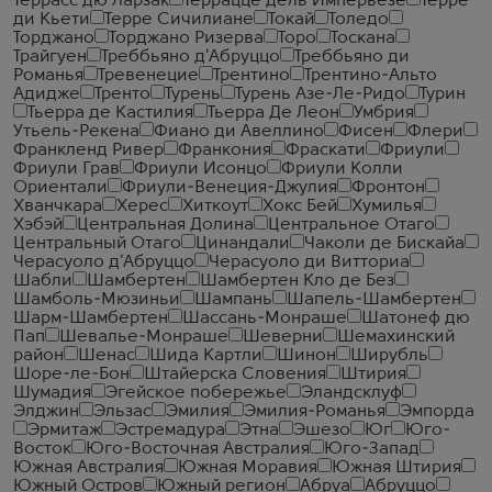
Террасс дю Ларзак
Террацце дель Имперьезе
Терре
ди Кьети
Терре Сичилиане
Токай
Толедо
Торджано
Торджано Ризерва
Торо
Тоскана
Трайгуен
Треббьяно д'Абруццо
Треббьяно ди
Романья
Тревенецие
Трентино
Трентино-Альто
Адидже
Тренто
Турень
Турень Азе-Ле-Ридо
Турин
Тьерра де Кастилия
Тьерра Де Леон
Умбрия
Утьель-Рекена
Фиано ди Авеллино
Фисен
Флери
Франкленд Ривер
Франкония
Фраскати
Фриули
Фриули Грав
Фриули Исонцо
Фриули Колли
Ориентали
Фриули-Венеция-Джулия
Фронтон
Хванчкара
Херес
Хиткоут
Хокс Бей
Хумилья
Хэбэй
Центральная Долина
Центральное Отаго
Центральный Отаго
Цинандали
Чаколи де Бискайа
Черасуоло д'Абруццо
Черасуоло ди Витториа
Шабли
Шамбертен
Шамбертен Кло де Без
Шамболь-Мюзиньи
Шампань
Шапель-Шамбертен
Шарм-Шамбертен
Шассань-Монраше
Шатонеф дю
Пап
Шевалье-Монраше
Шеверни
Шемахинский
район
Шенас
Шида Картли
Шинон
Ширубль
Шоре-ле-Бон
Штайерска Словения
Штирия
Шумадия
Эгейское побережье
Эландсклуф
Элджин
Эльзас
Эмилия
Эмилия-Романья
Эмпорда
Эрмитаж
Эстремадура
Этна
Эшезо
Юг
Юго-
Восток
Юго-Восточная Австралия
Юго-Запад
Южная Австралия
Южная Моравия
Южная Штирия
Южный Остров
Южный регион
Абруа
Абруццо