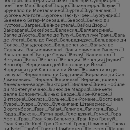
Болгери
Болгери Сассикая
Болгери Супериоре
Бон
Бон Мар
Борба
Бордо
Браматерра
Бруйи
Брунелло ди Монтальчино
Бургей
Бургенланд
Бургонь Алиготе
Бургонь Пас-Ту-Грен
Бургундия
Бьенвеню Батар-Монраше
Бьерсо
Бьянко ди
Кустоза
Ваграм
Вайнфиртель
Вайоц Дзор
Вайрарапа
Вакейрас
Валенсия
Валлагарина
Валле д'Аоста
Валле де Тулум
Валул луй Траян
Валь
де Итата
Валь де Луар
Вальдадидже
Вальдарно ди
Сопра
Вальдеоррас
Вальдепеньяс
Вальес де
Садасия
Вальполичелла
Вальполичелла Рипассо
Вальтеллина
Ван де Савуа
Вахау
Вашингтон
Везувио
Вена
Венето
Венеция
Венеция Джулия
Венсобр
Вердиккио дей Кастелли ди Йези
Вердиккьо дей Кастелли ди Йези
Верментино ди
Галлура
Верментино ди Сардиния
Верначча ди Сан
Джиминьяно
Верона
Веронезе
Верхняя долина
Хемель-ен-Аарде
Виктория
Виллань
Вино Нобиле
ди Монтепульчано
Винос де Мадрид
Виньети
делле Доломити
Винью Верде
Вире-Клессе
Витториа
Воклюз
Вольне
Вон-Романе
Восточная
Луара
Вувре
Вужо
Вулканланд Штайермарк
Вюртемберг
Гави
Гайак
Галилея
Галисия
Гар
Гарда
Гасконь
Гаттинара
Геленджик
Гемме
Гора
Афон
Грав
Гран Крю Вальмюр
Гран Крю Гренуй
Гран Крю Ле Кло
Гран Эшезо
Гранд Шампань
Греко
ди Туфо
Грийе
Гриот-Шамбертен
Дагестан
Данди