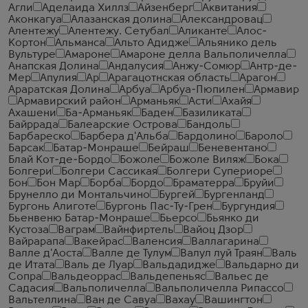
Агли
Аделаида Хиллз
Айзенберг
Аквитания
Аконкагуа
Алазанская долина
Александровац
Алентежу
Алентежу. Сетубал
Аликанте
Алос-
Кортон
Альманса
Альто Адидже
Альянико дель
Вультуре
Амароне
Амароне делла Вальполичелла
Анапская Долина
Андалусия
Анжу-Сомюр
Антр-де-
Мер
Апулия
Ар
Арагацотнская область
Арагон
Араратская Долина
Арбуа
Арбуа-Пюпилен
Армавир
Армавирский район
Арманьяк
Асти
Ахайя
Ахашени
Ба-Арманьяк
Баден
Базиликата
Байррада
Балеарские Острова
Бандоль
Барбареско
Барбера д'Альба
Бардолино
Бароло
Барсак
Батар-Монраше
Бейраш
Беневентано
Блай Кот-де-Бордо
Божоле
Божоле Виляж
Бока
Болгери
Болгери Сассикая
Болгери Супериоре
Бон
Бон Мар
Борба
Бордо
Браматерра
Бруйи
Брунелло ди Монтальчино
Бургей
Бургенланд
Бургонь Алиготе
Бургонь Пас-Ту-Грен
Бургундия
Бьенвеню Батар-Монраше
Бьерсо
Бьянко ди
Кустоза
Ваграм
Вайнфиртель
Вайоц Дзор
Вайрарапа
Вакейрас
Валенсия
Валлагарина
Валле д'Аоста
Валле де Тулум
Валул луй Траян
Валь
де Итата
Валь де Луар
Вальдадидже
Вальдарно ди
Сопра
Вальдеоррас
Вальдепеньяс
Вальес де
Садасия
Вальполичелла
Вальполичелла Рипассо
Вальтеллина
Ван де Савуа
Вахау
Вашингтон