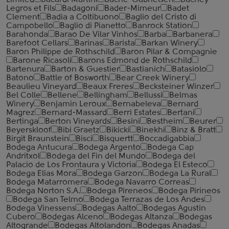
Limited
Bacardi Martini
Bache-Gabrielsen
Bachey-
Legros et Fils
Badagoni
Bader-Mimeur
Badet
Clement
Badia a Coltibuono
Baglio del Cristo di
Campobello
Baglio di Pianetto
Banrock Station
Barahonda
Barao De Vilar Vinhos
Barba
Barbanera
Barefoot Cellars
Barinas
Barista
Barkan Winery
Baron Philippe de Rothschild
Baron Pilar & Compagnie
Barone Ricasoli
Barons Edmond de Rothschild
Bartenura
Barton & Guestier
Bastianich
Batasiolo
Batono
Battle of Bosworth
Bear Creek Winery
Beaulieu Vineyard
Beaux Freres
Becksteiner Winzer
Bel Colle
Bellene
Bellingham
Bellussi
Belmas
Winery
Benjamin Leroux
Bernabeleva
Bernard
Magrez
Bernard-Massard
Berri Estates
Bertani
Bertinga
Berton Vineyards
Besini
Bestheim
Beurer
Beyerskloof
Bibi Graetz
Bikicki
Binekhi
Binz & Bratt
Birgit Braunstein
Bisci
Bisquertt
Boccadigabbia
Bodega Antucura
Bodega Argento
Bodega Cap
Andritxol
Bodega del Fin del Mundo
Bodega del
Palacio de Los Frontaura y Victoria
Bodega El Esteco
Bodega Elias Mora
Bodega Garzon
Bodega La Rural
Bodega Matarromera
Bodega Navarro Correas
Bodega Norton S.A.
Bodega Pireneos
Bodega Pirineos
Bodega San Telmo
Bodega Terrazas de Los Andes
Bodega Vinessens
Bodegas Aalto
Bodegas Agustin
Cubero
Bodegas Alceno
Bodegas Altanza
Bodegas
Altogrande
Bodegas Altolandon
Bodegas Anadas