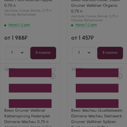
Вино Pfaffl Austrian Apple
Вино Markus Huber Vision
Страна
Грюнер Вельтлинер
0.75 л
Gruner Veltliner Organic
Австрия
Страна
Австрия
Регион
,
Сухое
,
Белое
,
0,75 л
Австрия
0.75 л
Грюнер Вельтлинер
Нижняя Австрия
Регион
Австрия
,
Сухое
,
Белое
,
0,75 л
Нижняя Австрия
Грюнер Вельтлинер
Через 1-2 дня
Через 1-2 дня
от 1 988
от 1 457
1
1
В корзину
В корзину
Артикул
32961
Артикул
33058
Через 1-2 дня
Через 1-2 дня
Белое Сухое Вино
Белое Сухое Вино
Грюнер Вельтлинер
Вахау Квалитетсвайн
Катценшпрунг
Домен Вахау Штайнверк
Федершпиль Домен
Грюнер Вельтлинер
Вахау
Шпитцер Грабен
Производитель
Производитель
Domane Wachau
Domane Wachau
Вино Gruner Veltliner
Вино Wachau Qualitatswein
Сорт винограда
Сорт винограда
Katzensprung Federspiel
Domane Wachau Steinwerk
Грюнер Вельтлинер
Грюнер Вельтлинер
Страна
Страна
Domane Wachau 0.75 л
Gruner Veltliner Spitzen
Австрия
Австрия