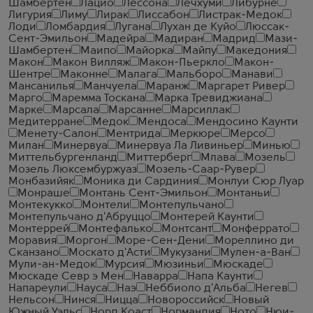
Шамбертен
Лацио
Лессона
Лечхуми
Либурне
Лигурия
Лиму
Лирак
Лиссабон
Листрак-Медок
Лоди
Ломбардия
Лугана
Лухан де Куйо
Люссак-
Сент-Эмильон
Мадейра
Мадиран
Мадрид
Мази-
Шамбертен
Маипо
Майорка
Майпу
Македония
Макон
Макон Вилляж
Макон-Пьеркло
Макон-
Шентре
Маконне
Малага
Мальборо
Манави
Мансанилья
Манчуела
Маранж
Маргарет Ривер
Марго
Маремма Тоскана
Марка Тревиджиана
Марке
Марсала
Марсанне
Марсиллак
Медитерране
Медок
Мендоса
Мендосино Каунти
Менету-Салон
Ментрида
Меркюре
Мерсо
Милан
Минервуа
Минервуа Ла Ливиньер
Минью
Миттельбургенланд
Миттерберг
Млава
Мозель
Мозель Люксембуржуаз
Мозель-Саар-Рувер
Монбазийяк
Моника ди Сардиния
Монлуи Сюр Луар
Монраше
Монтань Сент-Эмильон
Монтаньи
Монтекукко
Монтели
Монтепульчано
Монтепульчано д'Абруццо
Монтерей Каунти
Монтеррей
Монтефалько
Монтсант
Монферрато
Моравия
Моргон
Море-Сен-Дени
Мореллино ди
Сканзано
Москато д'Асти
Мукузани
Мулен-а-Ван
Мули-ан-Медок
Мурсия
Мюзиньи
Мюскаде
Мюскаде Севр э Мен
Наварра
Напа Каунти
Напареули
Науса
Наэ
Неббиоло д'Альба
Негев
Нельсон
Нинся
Ницца
Новороссийск
Новый
Южный Уэльс
Норд Коаст
Нормандия
Ното
Нюи-