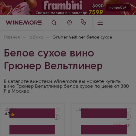
Главная
🍷
Вино
Gruner Veltliner белое сухое
Белое сухое вино
Грюнер Вельтлинер
В каталоге винотеки Winemore вы можете купить
вино Грюнер Вельтлинер белое сухое по цене от 380
₽ в Москве.
Артикул
25134
Артикул
35226
4.7
Через 1-2 дня
Через 1-2 дня
Vivino 3.7
Белое Сухое Вино
Белое Сухое Вино
Грюнер Вельтлинер
Chateau Andre Grüner
Лойбнер Штайнфедер
Veltliner