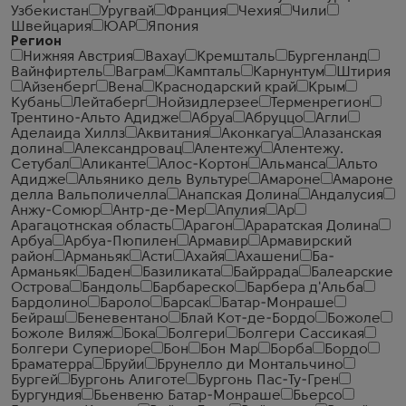
Узбекистан
Уругвай
Франция
Чехия
Чили
Швейцария
ЮАР
Япония
Регион
Нижняя Австрия
Вахау
Кремшталь
Бургенланд
Вайнфиртель
Ваграм
Кампталь
Карнунтум
Штирия
Айзенберг
Вена
Краснодарский край
Крым
Кубань
Лейтаберг
Нойзидлерзее
Терменрегион
Трентино-Альто Адидже
Абруа
Абруццо
Агли
Аделаида Хиллз
Аквитания
Аконкагуа
Алазанская
долина
Александровац
Алентежу
Алентежу.
Сетубал
Аликанте
Алос-Кортон
Альманса
Альто
Адидже
Альянико дель Вультуре
Амароне
Амароне
делла Вальполичелла
Анапская Долина
Андалусия
Анжу-Сомюр
Антр-де-Мер
Апулия
Ар
Арагацотнская область
Арагон
Араратская Долина
Арбуа
Арбуа-Пюпилен
Армавир
Армавирский
район
Арманьяк
Асти
Ахайя
Ахашени
Ба-
Арманьяк
Баден
Базиликата
Байррада
Балеарские
Острова
Бандоль
Барбареско
Барбера д'Альба
Бардолино
Бароло
Барсак
Батар-Монраше
Бейраш
Беневентано
Блай Кот-де-Бордо
Божоле
Божоле Виляж
Бока
Болгери
Болгери Сассикая
Болгери Супериоре
Бон
Бон Мар
Борба
Бордо
Браматерра
Бруйи
Брунелло ди Монтальчино
Бургей
Бургонь Алиготе
Бургонь Пас-Ту-Грен
Бургундия
Бьенвеню Батар-Монраше
Бьерсо