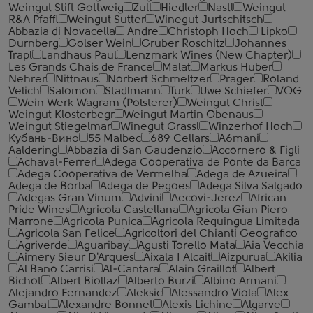
Weingut Stift Gottweig
Zull
Hiedler
Nastl
Weingut
R&A Pfaffl
Weingut Sutter
Winegut Jurtschitsch
Abbazia di Novacella
Andre
Christoph Hoch
Lipko
Durnberg
Golser Wein
Gruber Roschitz
Johannes
Trapl
Landhaus Paul
Lenzmark Wines (New Chapter)
Les Grands Chais de France
Malat
Markus Huber
Nehrer
Nittnaus
Norbert Schmeltzer
Prager
Roland
Velich
Salomon
Stadlmann
Turk
Uwe Schiefer
VOG
Wein Werk Wagram (Polsterer)
Weingut Christ
Weingut Klosterbegr
Weingut Martin Obenaus
Weingut Stiegelmar
Winegut Grassl
Winzerhof Hoch
Кубань-Вино
55 Malbec
689 Cellars
A6mani
Aaldering
Abbazia di San Gaudenzio
Accornero & Figli
Achaval-Ferrer
Adega Cooperativa de Ponte da Barca
Adega Cooperativa de Vermelha
Adega de Azueira
Adega de Borba
Adega de Pegoes
Adega Silva Salgado
Adegas Gran Vinum
Advini
Aecovi-Jerez
African
Pride Wines
Agricola Castellana
Agricola Gian Piero
Marrone
Agricola Punica
Agricola Requingua Limitada
Agricola San Felice
Agricoltori del Chianti Geografico
Agriverde
Aguaribay
Agusti Torello Mata
Aia Vecchia
Aimery Sieur D'Arques
Aixala I Alcait
Aizpurua
Akilia
Al Bano Carrisi
Al-Cantara
Alain Graillot
Albert
Bichot
Albert Biollaz
Alberto Burzi
Albino Armani
Alejandro Fernandez
Aleksic
Alessandro Viola
Alex
Gambal
Alexandre Bonnet
Alexis Lichine
Algarve