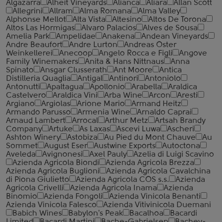
Algazarra
Alheit Vineyards
Alianca
Aliara
Allan Scott
Allegrini
Allram
Alma Romana
Alma Valley
Alphonse Mellot
Alta Vista
Altesino
Altos De Torona
Altos Las Hormigas
Alvaro Palacios
Alves de Sousa
Amelia Park
Ampelidae
Anakena
Andean Vineyards
Andre Beaufort
Andre Lurton
Andreas Oster
Weinkellerei
Anecoop
Angelo Rocca е Figli
Angove
Family Winemakers
Anita & Hans Nittnaus
Anna
Spinato
Ansgar Clusserath
Ant Moore
Antica
Distilleria Quaglia
Antigal
Antinori
Antoniolo
Antonutti
Apaltagua
Apollonio
Arabella
Araldica
Castelvero
Araldica Vini
Arba Wine
Arcon
Aresti
Argiano
Argiolas
Arione Mario
Armand Heitz
Armando Parusso
Armenia Wine
Arnaldo Caprai
Arnaud Lambert
Arrocal
Arthur Metz
Artsah Brandy
Company
Artuke
As Laxas
Ascevi Luwa
Ascheri
Ashton Winery
Astobiza
Au Pied du Mont Chauve
Au
Sommet
August Eser
Austwine Exports
Autoctona
Aveleda
Avignonesi
Axel Pauly
Azelia di Luigi Scavino
Azienda Agricola Biondi
Azienda Agricola Brezza
Azienda Agricola Buglioni
Azienda Agricola Cavalchina
di Piona Giulietto
Azienda Agricola COS s.s.
Azienda
Agricola Crivelli
Azienda Agricola Inama
Azienda
Binomio
Azienda Fongoli
Azienda Vinicola Benanti
Azienda Vinicola Falesco
Azienda Vitivinicola Duemani
Babich Wines
Babylon's Peak
Bacalhoa
Bacardi