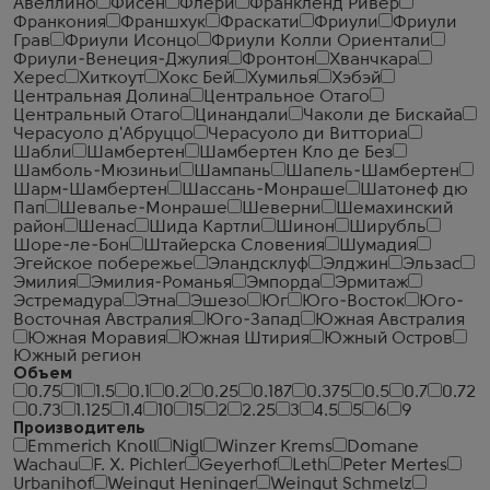
Авеллино
Фисен
Флери
Франкленд Ривер
Франкония
Франшхук
Фраскати
Фриули
Фриули
Грав
Фриули Исонцо
Фриули Колли Ориентали
Фриули-Венеция-Джулия
Фронтон
Хванчкара
Херес
Хиткоут
Хокс Бей
Хумилья
Хэбэй
Центральная Долина
Центральное Отаго
Центральный Отаго
Цинандали
Чаколи де Бискайа
Черасуоло д'Абруццо
Черасуоло ди Витториа
Шабли
Шамбертен
Шамбертен Кло де Без
Шамболь-Мюзиньи
Шампань
Шапель-Шамбертен
Шарм-Шамбертен
Шассань-Монраше
Шатонеф дю
Пап
Шевалье-Монраше
Шеверни
Шемахинский
район
Шенас
Шида Картли
Шинон
Ширубль
Шоре-ле-Бон
Штайерска Словения
Шумадия
Эгейское побережье
Эландсклуф
Элджин
Эльзас
Эмилия
Эмилия-Романья
Эмпорда
Эрмитаж
Эстремадура
Этна
Эшезо
Юг
Юго-Восток
Юго-
Восточная Австралия
Юго-Запад
Южная Австралия
Южная Моравия
Южная Штирия
Южный Остров
Южный регион
Объем
0.75
1
1.5
0.1
0.2
0.25
0.187
0.375
0.5
0.7
0.72
0.73
1.125
1.4
10
15
2
2.25
3
4.5
5
6
9
Производитель
Emmerich Knoll
Nigl
Winzer Krems
Domane
Wachau
F. X. Pichler
Geyerhof
Leth
Peter Mertes
Urbanihof
Weingut Heninger
Weingut Schmelz