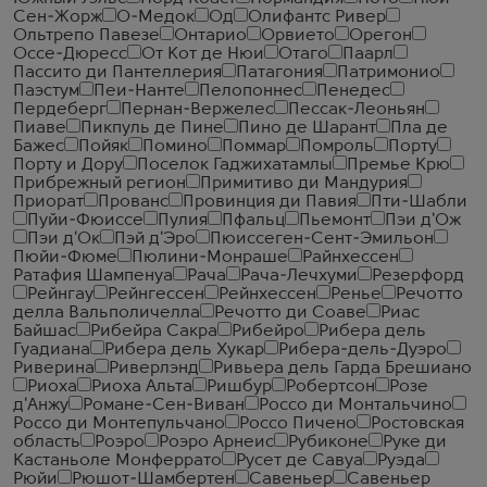
Сен-Жорж
О-Медок
Од
Олифантс Ривер
Ольтрепо Павезе
Онтарио
Орвието
Орегон
Оссе-Дюресс
От Кот де Нюи
Отаго
Паарл
Пассито ди Пантеллерия
Патагония
Патримонио
Паэстум
Пеи-Нанте
Пелопоннес
Пенедес
Пердеберг
Пернан-Вержелес
Пессак-Леоньян
Пиаве
Пикпуль де Пине
Пино де Шарант
Пла де
Бажес
Пойяк
Помино
Поммар
Помроль
Порту
Порту и Дору
Поселок Гаджихатамлы
Премье Крю
Прибрежный регион
Примитиво ди Мандурия
Приорат
Прованс
Провинция ди Павия
Пти-Шабли
Пуйи-Фюиссе
Пулия
Пфальц
Пьемонт
Пэи д'Ож
Пэи д'Ок
Пэй д'Эро
Пюиссеген-Сент-Эмильон
Пюйи-Фюме
Пюлини-Монраше
Райнхессен
Ратафия Шампенуа
Рача
Рача-Лечхуми
Резерфорд
Рейнгау
Рейнгессен
Рейнхессен
Ренье
Речотто
делла Вальполичелла
Речотто ди Соаве
Риас
Байшас
Рибейра Сакра
Рибейро
Рибера дель
Гуадиана
Рибера дель Хукар
Рибера-дель-Дуэро
Риверина
Риверлэнд
Ривьера дель Гарда Брешиано
Риоха
Риоха Альта
Ришбур
Робертсон
Розе
д'Анжу
Романе-Сен-Виван
Россо ди Монтальчино
Россо ди Монтепульчано
Россо Пичено
Ростовская
область
Роэро
Роэро Арнеис
Рубиконе
Руке ди
Кастаньоле Монферрато
Русет де Савуа
Руэда
Рюйи
Рюшот-Шамбертен
Савеньер
Савеньер