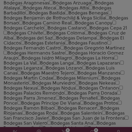
Bodegas Aragonesas
Bodegas Arzuaga
Bodegas
Atalaya
Bodegas Ateca
Bodegas Attis
Bodegas
Barbadillo
Bodegas Bastida
Bodegas Benegas
Bodegas Benjamin de Rothschild & Vega Sicilia
Bodegas
Borsao
Bodegas Camino Real
Bodegas Canopy
Bodegas Carchelo
Bodegas Castano
Bodegas Cepa 21
Bodegas Chivite
Bodegas Coloma
Bodegas Cruz de
Alba
Bodegas del Saz
Bodegas Delampa
Bodegas El
Cidacos
Bodegas Estefania
Bodegas Faustino
Bodegas Fernando Castro
Bodegas Gregorio Martinez
Bodegas Hermanos Sastre
Bodegas Horacio Gomez
Araujo
Bodegas Isidro Milagro
Bodegas La Horra
Bodegas La Val
Bodegas Langa
Bodegas Lapazaran
Bodegas Leganza
Bodegas Lozano
Bodegas Luis
Canas
Bodegas Maestro Tejero
Bodegas Manzanos
Bodegas Martin Codax
Bodegas Milenium
Bodegas
Monasterio
Bodegas Murviedro
Bodegas Nekeas
Bodegas Nexus
Bodegas Nodus
Bodegas Ontanon
Bodegas Palacios Remondo
Bodegas Parra Dorada
Bodegas Parra Jimenez
Bodegas Penafiel
Bodegas
Ponce
Bodegas Principe De Viana
Bodegas Protos
Bodegas Ramon Bilbao
Bodegas Renacer
Bodegas
Riojanas
Bodegas Roda
Bodegas Salentein
Bodegas
San Francisco Javier
Bodegas San Juan de la Frontera
Bodegas San Valero
Bodegas Santa Ana
Bodegas
Tagua Tagua Spa
Bodegas Valdelana
Bodegas
0
0