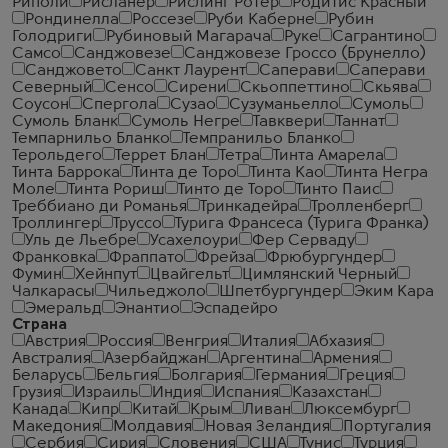
Риполи
Рисланер
Рислинг Ротер
Родитис Красный
Рондинелла
Россезе
Руби Каберне
Рубин
Голодриги
Рубиновый Магарача
Руке
Сагрантино
Самсо
Санджовезе
Санджовезе Гроссо (Брунелло)
Санджовето
Санкт Лаурент
Саперави
Саперави
Северный
Сенсо
Сирени
Скьоппеттино
Скьява
Соусон
Спергола
Сузао
Сузуманьелло
Сумоль
Сумоль Бланк
Сумоль Негре
Тавквери
Таннат
Темпарнильо Бланко
Темпранильо Бланко
Терольдего
Террет Блан
Тетра
Тинта Амарела
Тинта Баррока
Тинта де Торо
Тинта Као
Тинта Негра
Моле
Тинта Рориш
Тинто де Торо
Тинто Паис
Треббиано ди Романья
Тринкадейра
Тролленберг
Троллингер
Труссо
Турига Франсеса (Турига Франка)
Уль де Льебре
Усахелоури
Фер Серваду
Франковка
Фраппато
Фрейза
Фрюбургундер
Фумин
Хейнпут
Цвайгельт
Цимлянский Черный
Чалкарасы
Чильеджоло
Шпетбургундер
Эким Кара
Эмеральд
Энантио
Эспадейро
Страна
Австрия
Россия
Венгрия
Италия
Абхазия
Австралия
Азербайджан
Аргентина
Армения
Беларусь
Бельгия
Болгария
Германия
Греция
Грузия
Израиль
Индия
Испания
Казахстан
Канада
Кипр
Китай
Крым
Ливан
Люксембург
Македония
Молдавия
Новая Зеландия
Португалия
Сербия
Сирия
Словения
США
Тунис
Турция