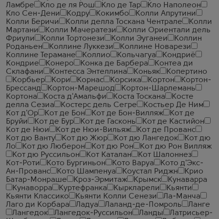
Ламбре
Кло де ля Рош
Кло де Тар
Кло Наполеон
Кло Сен-Дени
Кодру
Кокимбо
Колли Апрутини
Колли Беричи
Колли делла Тоскана Чентрале
Колли
Мартани
Колли Мачератези
Колли Ориентали дель
Фриули
Колли Тортонези
Колли Эуганеи
Коллин
Роданьен
Коллине Луккези
Коллине Новарези
Коллине Терамане
Коллио
Кольчагуа
Кондриё
Кондрие
Конеро
Конка де Барбера
Контеа ди
Склафани
Контесса Энтеллина
Коньяк
Копертино
Корбьер
Кори
Корнас
Корсика
Кортон
Кортон-
Брессанд
Кортон-Марешод
Кортон-Шарлемань
Кортона
Коста д'Амальфи
Коста Тоскана
Косте
делла Сезиа
Костерс дель Сегре
Костьер Де Ним
Кот д'Ор
Кот де Бон
Кот де Бон-Вилляж
Кот де
Бруйи
Кот де Бур
Кот де Гасконь
Кот де Кастийон
Кот де Нюи
Кот де Нюи-Вильяж
Кот де Прованс
Кот дю Ванту
Кот дю Жюр
Кот дю Лангедок
Кот дю
Ло
Кот дю Люберон
Кот дю Рон
Кот дю Рон Вилляж
Кот дю Руссильон
Кот Каталан
Кот Шалоннез
Кот-Роти
Кото Бургиньон
Кото Варуа
Кото д'Экс-
Ан-Прованс
Кото Шампенуа
Коустал Риджн
Крио
Батар-Монраше
Кроз-Эрмитаж
Крымск
Кунаварра
Кунаворра
Куртефранка
Кыркларели
Кьянти
Кьянти Классико
Кьянти Колли Сенези
Ла-Манча
Лаго ди Корбара
Ладуа
Лаланд-де-Помроль
Ланге
Лангедок
Лангедок-Руссильон
Ланды
Латрисьер-