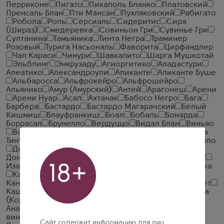
Перриконе
Пигато
Пикаполь Бланко
Платовский
Пренсаль Блан
Пти Мансан
Пухляковский
Рабигато
Робола
Роль
Серсиаль
Сидеритис
Сира
(Шираз)
Смедеревка
Совиньон Гри
Сувинье Гри
Султанина
Тамьяника
Тинта Негра
Траминер
Розовый
Турига Насьональ
Фаворита
Цирфандлер
Чал Караси
Чинури
Шавкапито
Шарга Мушкотай
Эльблинг
Энкрузаду
Агиоргитико
Аладастури
Алеатико
Александроули
Аликанте
Аликанте Буше
Альбаросса
Альфрокейро
Альфрошейро
Альянико
Амур (Амурский)
Антей
Арагонеш
Арени
Арени Нуар
Асал
Ахтанак
Бабосо Негро
Бага
Барбера
Бастардо
Бастардо Магарачский
Белый
Кишмиш
Блауфранкиш
Боал
Бобаль
Бонарда
Боррасал
Брунелло
Вердуццо
Видал Блан
Виньяо
Востилиди
Вранац
Гаме
Гарнача Тинта
Гарнача
Тинторерра
Голубок
Гриньолино
Гролло
Гропелло
Данахарули
Джеват Кара
Дольчетто
Донаурислинг
Дорнфельдер
Дюриф
Жаен
Зета
18+
Изабелла
Кабар
Каберло
Каберне Блан
Кадарка
Каиньо Тинто
Каледжик Карасы
Канайоло
Каннонау
Карасакыз
Кариньена
Карменер
Кахет
Каштелау
Кишмиш
Кодега
Кок Пандас
Корвина
(Корвина Веронезе)
Корвиноне
Красностоп
Анапский (или Золотовский)
Красные сорта
винограда
Кроатина
Ксинистери
Лагрейн
Сайт содержит информацию для лиц