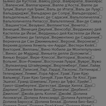
Бьянко ди Кустоза
Вайоц Дзор
Вайрарапа
Вакейрас
Валенсия
Валлагарина
Валле д'Аоста
Валле де
Тулум
Валул луй Траян
Валь де Итата
Валь де Луар
Вальдадидже
Вальдарно ди Сопра
Вальдеоррас
Вальдепеньяс
Вальес де Садасия
Вальполичелла
Вальполичелла Рипассо
Вальтеллина
Ван де Савуа
Вашингтон
Везувио
Веллингтон
Венето
Венеция
Венеция Джулия
Венсобр
Вердиккио дей
Кастелли ди Йези
Вердиккьо дей Кастелли ди Йези
Верментино ди Галлура
Верментино ди Сардиния
Верначча ди Сан Джиминьяно
Верона
Веронезе
Верхняя долина Хемель-ен-Аарде
Вестерн Кейп
Виктория
Виллань
Вино Нобиле ди Монтепульчано
Винос де Мадрид
Виньети делле Доломити
Винью Верде
Вире-Клессе
Витториа
Воклюз
Вольне
Вон-Романе
Восточная Луара
Вувре
Вужо
Вулканланд Штайермарк
Вюртемберг
Гави
Гайак
Галилея
Галисия
Гар
Гарда
Гасконь
Гаттинара
Геленджик
Гемме
Гора Афон
Грав
Гран Крю
Вальмюр
Гран Крю Гренуй
Гран Крю Ле Кло
Гран
Эшезо
Гранд Шампань
Греко ди Туфо
Грийе
Гриот-Шамбертен
Дагестан
Данди Хиллз
Дао
Дарлинг
Делле Венецие
Денезли
Дербент
Джилонг
Джойа дель Колле
Джойя
Долина
Аконкагуа
Долина Александр
Долина Ауатере
Долина Баросса
Долина Бекаа
Долина Био-Био