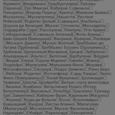
Фурминт
Вердиккио
Граубургундер
Гренаш
(Гарнача)
Гро Мансан
Каберне Совиньон
Пекорино
Фернау Пиреш
Аринту
Манзони Бьянко
Москатель
Мускателлер
Нашетта
Рислинг
Рейнский
Родитис Белый
Саваньен
Альбильо
Дорона ди Венеция
Мускат Оттонель
Мюскадель
Ондарраби Сури
Пассерина
Пикпуль
Пти Арвин
Сибирьковый
Совиньон Зеленый
Фоль Бланш
Баян Ширей (Баяншира)
Виорика
Крахуна
Лалвари
Москато Джалло
Мускат Желтый
Треббьяно ди
Лугана (Турбиана)
Треббьяно Тоскано (Проканико)
Турбиана
Цитронный Магарача
Цицка
Эрбалуче
Альваринью
Альтесс
Беллоне
Бурбуленк
Вердил
Виура
Глера
Горули Мцване
Гувейо
Жакер
Лоурейро
Малагузия
Мальвазия Фина
Морава
Мосхофилеро
Оксеруа
Педро Хименес
Пино Беро
Рибона
Родитис
Ротгипфлер
Сары Пандас
Тинто
Фино (Темпранильо)
Токай Фриулано
Цоликаури
Чхавери
Шасла
Шойребе
Белые сорта винограда
Бианка
Бомбино
Вельтлинер Розато (Ротер
Вельтлинер)
Виозиньо
Гельбер
Грасиано
Гренаш
Гри
Закинтино
Каберне Фран
Кариньян (Масуэло)
Кернер
Кода ди Вольпе
Косю
Ксиномавро
Кумшацкий
Кундза
Листан Бланко
Малагузия
(Малагузья)
Мосхатела
Мускат Фронтиньян
Нариндже
Обайде
Парельяда
Пекорелла