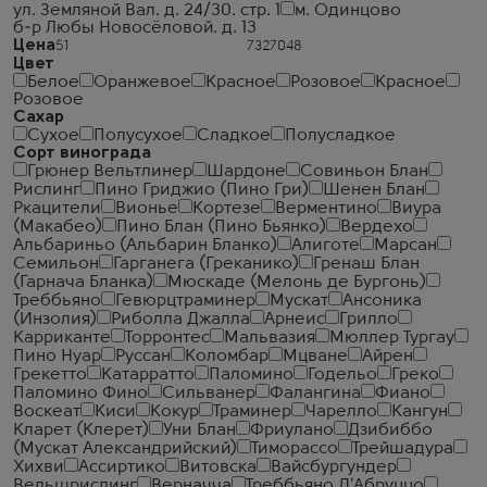
ул. Земляной Вал. д. 24/30. стр. 1
м. Одинцово
б-р Любы Новосёловой. д. 13
Цена
Цвет
Белое
Оранжевое
Красное
Розовое
Красное
Розовое
Сахар
Сухое
Полусухое
Сладкое
Полусладкое
Сорт винограда
Грюнер Вельтлинер
Шардоне
Совиньон Блан
Рислинг
Пино Гриджио (Пино Гри)
Шенен Блан
Ркацители
Вионье
Кортезе
Верментино
Виура
(Макабео)
Пино Блан (Пино Бьянко)
Вердехо
Альбариньо (Альбарин Бланко)
Алиготе
Марсан
Семильон
Гарганега (Греканико)
Гренаш Блан
(Гарнача Бланка)
Мюскаде (Мелонь де Бургонь)
Треббьяно
Гевюрцтраминер
Мускат
Ансоника
(Инзолия)
Риболла Джалла
Арнеис
Грилло
Карриканте
Торронтес
Мальвазия
Мюллер Тургау
Пино Нуар
Руссан
Коломбар
Мцване
Айрен
Грекетто
Катарратто
Паломино
Годельо
Греко
Паломино Фино
Сильванер
Фалангина
Фиано
Воскеат
Киси
Кокур
Траминер
Чарелло
Кангун
Кларет (Клерет)
Уни Блан
Фриулано
Дзибиббо
(Мускат Александрийский)
Тиморассо
Трейшадура
Хихви
Ассиртико
Витовска
Вайсбургундер
Вельшрислинг
Верначча
Треббьяно Д'Абруццо