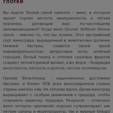
глотке
Вы ищете белый сухой напиток - вино, в котором
звучит горная чистота, минеральность и лёгкая
перчинка, делающая вкус по-настоящему
запоминающимся? Тогда вино Gruner Veltliner белое
сухое - именно то, что вы искали. Этот австрийский
сорт винограда, выращенный в живописных долинах
Нижней Австрии, славится своей яркой
индивидуальностью: цитрусовые ноты, зелёный
горошек, белый перец и оттенки сушеных фруктов
создают неповторимый аромат, а во вкусе - бодрящая
кислотность, лёгкость и долгое, чистое послевкусие.
Грюнер Вельтлинер - национальное достояние
Австрии, и более 30% всех виноградников страны
отданы именно ему. На склонах вдоль Дуная виноград
выращивают с особым уважением к природе, чтобы
сохранить характер терруара. Результат - отличное
вино, которое одинаково хорошо сопровождает как
лёгкие салаты и морепродукты, так и жирные блюдо