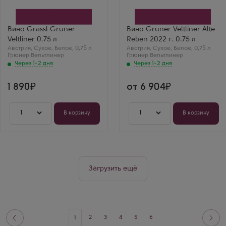
Производитель
Производитель
Winegut Grassl
Nigl
Сорт винограда
Сорт винограда
Грюнер Вельтлинер
Грюнер Вельтлинер
Вино Grassl Gruner
Вино Gruner Veltliner Alte
Страна
Страна
Veltliner 0.75 л
Reben 2022 г. 0.75 л
Австрия
Австрия
Австрия
Регион
,
Сухое
,
Белое
,
0,75 л
Австрия
Регион
,
Сухое
,
Белое
,
0,75 л
Грюнер Вельтлинер
Карнунтум, Нижняя
Грюнер Вельтлинер
Кремшталь, Нижняя
Австрия
Австрия
Через 1-2 дня
Через 1-2 дня
1 890
от 6 904
1
1
В корзину
В корзину
Загрузить ещё
2
3
4
5
6
1