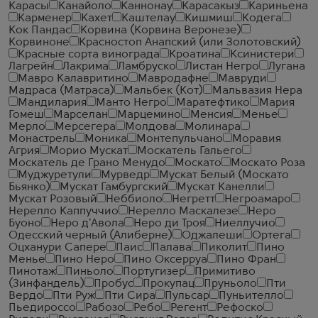
Карасы
Канайоло
Каннонау
Карасакыз
Кариньена
Карменер
Кахет
Каштелау
Кишмиш
Кодега
Кок Пандас
Корвина (Корвина Веронезе)
Корвиноне
Красностоп Анапский (или Золотовский)
Красные сорта винограда
Кроатина
Ксинистери
Лагрейн
Лакрима
Ламбруско
Листан Негро
Лугана
Мавро Калавритино
Мавродафне
Мавруди
Мадраса (Матраса)
Мальбек (Кот)
Мальвазия Нера
Мандилария
Манто Негро
Маратефтико
Мария
Гомеш
Марселан
Марцемино
Менсия
Менье
Мерло
Мерсегера
Молдова
Молинара
Монастрель
Моника
Монтепульчано
Моравия
Агрия
Морио Мускат
Москатель Гальего
Москатель де Грано Менудо
Москато
Москато Роза
Муджуретули
Мурведр
Мускат Белый (Москато
Бьянко)
Мускат Гамбургский
Мускат Канелли
Мускат Розовый
Неббиоло
Негретт
Негроамаро
Нерелло Каппуччио
Нерелло Маскалезе
Неро
Буоно
Неро д'Авола
Неро ди Троя
Ниеллучио
Одесский черный (Алиберне)
Оджалеши
Ортега
Оцханури Сапере
Паис
Палава
Пиколит
Пино
Менье
Пино Неро
Пино Оксерруа
Пино Фран
Пинотаж
Пиньоло
Португизер
Примитиво
(Зинфандель)
Пробус
Прокупац
Пруньоло
Пти
Вердо
Пти Руж
Пти Сира
Пульсар
Пуньителло
Пьедироссо
Рабозо
Ребо
Регент
Рефоско