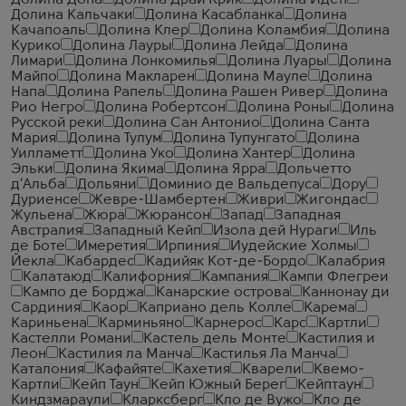
Долина Дона
Долина Драй Крик
Долина Иден
Долина Кальчаки
Долина Касабланка
Долина
Качапоаль
Долина Клер
Долина Коламбия
Долина
Курико
Долина Лауры
Долина Лейда
Долина
Лимари
Долина Лонкомилья
Долина Луары
Долина
Майпо
Долина Макларен
Долина Мауле
Долина
Напа
Долина Рапель
Долина Рашен Ривер
Долина
Рио Негро
Долина Робертсон
Долина Роны
Долина
Русской реки
Долина Сан Антонио
Долина Санта
Мария
Долина Тулум
Долина Тупунгато
Долина
Уилламетт
Долина Уко
Долина Хантер
Долина
Эльки
Долина Якима
Долина Ярра
Дольчетто
д'Альба
Дольяни
Доминио де Вальдепуса
Дору
Дуриенсе
Жевре-Шамбертен
Живри
Жигондас
Жульена
Жюра
Жюрансон
Запад
Западная
Австралия
Западный Кейп
Изола дей Нураги
Иль
де Боте
Имеретия
Ирпиния
Иудейские Холмы
Йекла
Кабардес
Кадийяк Кот-де-Бордо
Калабрия
Калатаюд
Калифорния
Кампания
Кампи Флегреи
Кампо де Борджа
Канарские острова
Каннонау ди
Сардиния
Каор
Каприано дель Колле
Карема
Кариньена
Карминьяно
Карнерос
Карс
Картли
Кастелли Романи
Кастель дель Монте
Кастилия и
Леон
Кастилия ла Манча
Кастилья Ла Манча
Каталония
Кафайяте
Кахетия
Кварели
Квемо-
Картли
Кейп Таун
Кейп Южный Берег
Кейптаун
Киндзмараули
Кларксберг
Кло де Вужо
Кло де