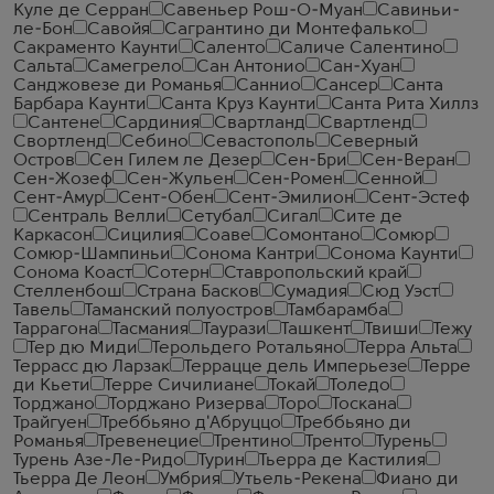
Куле де Серран
Савеньер Рош-О-Муан
Савиньи-
ле-Бон
Савойя
Сагрантино ди Монтефалько
Сакраменто Каунти
Саленто
Саличе Салентино
Сальта
Самегрело
Сан Антонио
Сан-Хуан
Санджовезе ди Романья
Саннио
Сансер
Санта
Барбара Каунти
Санта Круз Каунти
Санта Рита Хиллз
Сантене
Сардиния
Свартланд
Свартленд
Свортленд
Себино
Севастополь
Северный
Остров
Сен Гилем ле Дезер
Сен-Бри
Сен-Веран
Сен-Жозеф
Сен-Жульен
Сен-Ромен
Сенной
Сент-Амур
Сент-Обен
Сент-Эмилион
Сент-Эстеф
Сентраль Велли
Сетубал
Сигал
Сите де
Каркасон
Сицилия
Соаве
Сомонтано
Сомюр
Сомюр-Шампиньи
Сонома Кантри
Сонома Каунти
Сонома Коаст
Сотерн
Ставропольский край
Стелленбош
Страна Басков
Сумадия
Сюд Уэст
Тавель
Таманский полуостров
Тамбарамба
Таррагона
Тасмания
Таурази
Ташкент
Твиши
Тежу
Тер дю Миди
Терольдего Ротальяно
Терра Альта
Террасс дю Ларзак
Террацце дель Имперьезе
Терре
ди Кьети
Терре Сичилиане
Токай
Толедо
Торджано
Торджано Ризерва
Торо
Тоскана
Трайгуен
Треббьяно д'Абруццо
Треббьяно ди
Романья
Тревенецие
Трентино
Тренто
Турень
Турень Азе-Ле-Ридо
Турин
Тьерра де Кастилия
Тьерра Де Леон
Умбрия
Утьель-Рекена
Фиано ди