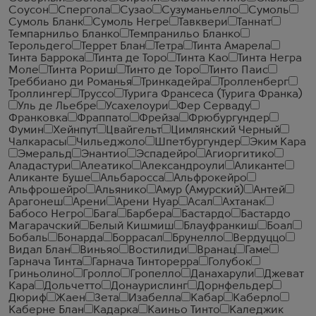
Соусон
Спергола
Сузао
Сузуманьелло
Сумоль
Сумоль Бланк
Сумоль Негре
Тавквери
Таннат
Темпарнильо Бланко
Темпранильо Бланко
Терольдего
Террет Блан
Тетра
Тинта Амарела
Тинта Баррока
Тинта де Торо
Тинта Као
Тинта Негра
Моле
Тинта Рориш
Тинто де Торо
Тинто Паис
Треббиано ди Романья
Тринкадейра
Тролленберг
Троллингер
Труссо
Турига Франсеса (Турига Франка)
Уль де Льебре
Усахелоури
Фер Серваду
Франковка
Фраппато
Фрейза
Фрюбургундер
Фумин
Хейнпут
Цвайгельт
Цимлянский Черный
Чалкарасы
Чильеджоло
Шпетбургундер
Эким Кара
Эмеральд
Энантио
Эспадейро
Агиоргитико
Аладастури
Алеатико
Александроули
Аликанте
Аликанте Буше
Альбаросса
Альфрокейро
Альфрошейро
Альянико
Амур (Амурский)
Антей
Арагонеш
Арени
Арени Нуар
Асал
Ахтанак
Бабосо Негро
Бага
Барбера
Бастардо
Бастардо
Магарачский
Белый Кишмиш
Блауфранкиш
Боал
Бобаль
Бонарда
Боррасал
Брунелло
Вердуццо
Видал Блан
Виньяо
Востилиди
Вранац
Гаме
Гарнача Тинта
Гарнача Тинторерра
Голубок
Гриньолино
Гролло
Гропелло
Данахарули
Джеват
Кара
Дольчетто
Донаурислинг
Дорнфельдер
Дюриф
Жаен
Зета
Изабелла
Кабар
Каберло
Каберне Блан
Кадарка
Каиньо Тинто
Каледжик