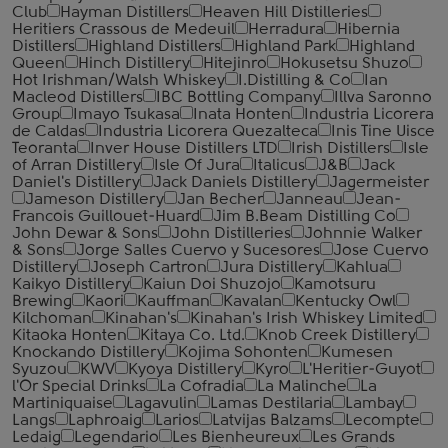
Club
Hayman Distillers
Heaven Hill Distilleries
Heritiers Crassous de Medeuil
Herradura
Hibernia
Distillers
Highland Distillers
Highland Park
Highland
Queen
Hinch Distillery
Hitejinro
Hokusetsu Shuzo
Hot Irishman/Walsh Whiskey
I.Distilling & Co
Ian
Macleod Distillers
IBC Bottling Company
Illva Saronno
Group
Imayo Tsukasa
Inata Honten
Industria Licorera
de Caldas
Industria Licorera Quezalteca
Inis Tine Uisce
Teoranta
Inver House Distillers LTD
Irish Distillers
Isle
of Arran Distillery
Isle Of Jura
Italicus
J&B
Jack
Daniel's Distillery
Jack Daniels Distillery
Jagermeister
Jameson Distillery
Jan Becher
Janneau
Jean-
Francois Guillouet-Huard
Jim B.Beam Distilling Co
John Dewar & Sons
John Distilleries
Johnnie Walker
& Sons
Jorge Salles Cuervo y Sucesores
Jose Cuervo
Distillery
Joseph Cartron
Jura Distillery
Kahlua
Kaikyo Distillery
Kaiun Doi Shuzojo
Kamotsuru
Brewing
Kaori
Kauffman
Kavalan
Kentucky Owl
Kilchoman
Kinahan's
Kinahan's Irish Whiskey Limited
Kitaoka Honten
Kitaya Co. Ltd.
Knob Creek Distillery
Knockando Distillery
Kojima Sohonten
Kumesen
Syuzou
KWV
Kyoya Distillery
Kyro
L'Heritier-Guyot
l'Or Special Drinks
La Cofradia
La Malinche
La
Martiniquaise
Lagavulin
Lamas Destilaria
Lambay
Langs
Laphroaig
Larios
Latvijas Balzams
Lecompte
Ledaig
Legendario
Les Bienheureux
Les Grands