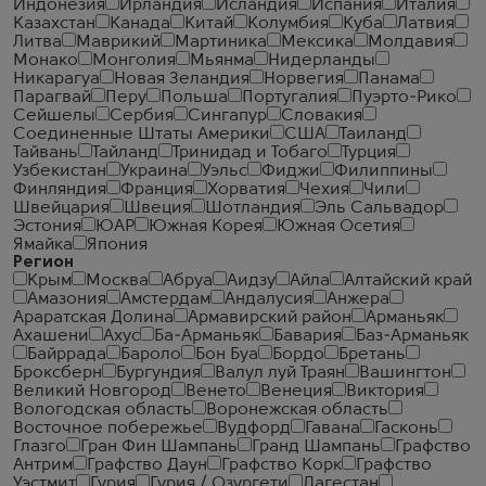
Индонезия
Ирландия
Исландия
Испания
Италия
Казахстан
Канада
Китай
Колумбия
Куба
Латвия
Литва
Маврикий
Мартиника
Мексика
Молдавия
Монако
Монголия
Мьянма
Нидерланды
Никарагуа
Новая Зеландия
Норвегия
Панама
Парагвай
Перу
Польша
Португалия
Пуэрто-Рико
Сейшелы
Сербия
Сингапур
Словакия
Соединенные Штаты Америки
США
Таиланд
Тайвань
Тайланд
Тринидад и Тобаго
Турция
Узбекистан
Украина
Уэльс
Фиджи
Филиппины
Финляндия
Франция
Хорватия
Чехия
Чили
Швейцария
Швеция
Шотландия
Эль Сальвадор
Эстония
ЮАР
Южная Корея
Южная Осетия
Ямайка
Япония
Регион
Крым
Москва
Абруа
Аидзу
Айла
Алтайский край
Амазония
Амстердам
Андалусия
Анжера
Араратская Долина
Армавирский район
Арманьяк
Ахашени
Ахус
Ба-Арманьяк
Бавария
Баз-Арманьяк
Байррада
Бароло
Бон Буа
Бордо
Бретань
Броксберн
Бургундия
Валул луй Траян
Вашингтон
Великий Новгород
Венето
Венеция
Виктория
Вологодская область
Воронежская область
Восточное побережье
Вудфорд
Гавана
Гасконь
Глазго
Гран Фин Шампань
Гранд Шампань
Графство
Антрим
Графство Даун
Графство Корк
Графство
Уэстмит
Гурия
Гурия / Озургети
Дагестан