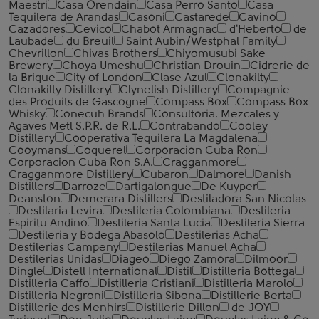
Maestri
Casa Orendain
Casa Perro Santo
Casa
Tequilera de Arandas
Casoni
Castarede
Cavino
Cazadores
Cevico
Chabot Armagnac
d'Heberto
de
Laubade
du Breuil
Saint Aubin/Westphal Family
Chevrillon
Chivas Brothers
Chiyomusubi Sake
Brewery
Choya Umeshu
Christian Drouin
Cidrerie de
la Brique
City of London
Clase Azul
Clonakilty
Clonakilty Distillery
Clynelish Distillery
Compagnie
des Produits de Gascogne
Compass Box
Compass Box
Whisky
Conecuh Brands
Consultoria. Mezcales y
Agaves Metl S.P.R. de R.L.
Contrabando
Cooley
Distillery
Cooperativa Tequilera La Magdalena
Cooymans
Coquerel
Corporacion Cuba Ron
Corporacion Cuba Ron S.A.
Cragganmore
Cragganmore Distillery
Cubaron
Dalmore
Danish
Distillers
Darroze
Dartigalongue
De Kuyper
Deanston
Demerara Distillers
Destiladora San Nicolas
Destilaria Levira
Destileria Colombiana
Destileria
Espiritu Andino
Destileria Santa Lucia
Destileria Sierra
Destileria y Bodega Abasolo
Destilerias Acha
Destilerias Campeny
Destilerias Manuel Acha
Destilerias Unidas
Diageo
Diego Zamora
Dilmoor
Dingle
Distell International
Distil
Distilleria Bottega
Distilleria Caffo
Distilleria Cristiani
Distilleria Marolo
Distilleria Negroni
Distilleria Sibona
Distillerie Berta
Distillerie des Menhirs
Distillerie Dillon
de JOY