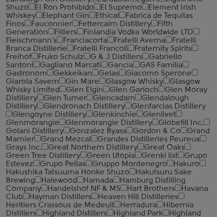
Shuzo
El Ron Prohibido
El Supremo
Element Irish
Whiskey
Elephant Gin
Ethical
Fabrica de Tequilas
Finos
Fauconnier
Fettercairn Distillery
Fifth
Generation
Filliers
Finlandia Vodka Worldwide LTD
Fleischmann's
Franciacorta
Fratelli Averna
Fratelli
Branca Distillerie
Fratelli ‎Francoli
Fraternity Spirits
Freihof
Fruko Schulz
G & J Distillers
Gabriello
Santoni
Gagliano Marcati
Gancia
GAS Familia
Gastronom
Gekkeikan
Gelas
Giacomo Sperone
Giarola Savem
Gin Mare
Glasgow Whisky
Glasgow
Whisky Limited
Glen Elgin
Glen Garioch
Glen Moray
Distillery
Glen Turner
Glencadam
Glendalough
Distillery
Glendronach Distillery
Glenfarclas Distillery
Glengoyne Distillery
Glenkinchie
Glenlivet
Glenmorangie
Glenmorangie Distillery
Globefill Inc.
Golani Distillery
Gonzalez Byass
Gordon & Co
Grand
Marnier
Grand Mezcal
Grandes Distilleries Peureux
Grays Inc.
Great Northern Distillery
Great Oaks
Green Tree Distillery
Green Utopia
Grenki list
Grupo
Estevez
Grupo Pellas
Gruppo Montenegro
Hakuro
Hakushika Tatsuuma Honke Shuzo
Hakutsuru Sake
Brewing
Halewood
Hamada
Hamburg Distilling
Company
Handelshof NF & MS
Hart Brothers
Havana
Club
Hayman Distillers
Heaven Hill Distilleries
Heritiers Crassous de Medeuil
Herradura
Hibernia
Distillers
Highland Distillers
Highland Park
Highland