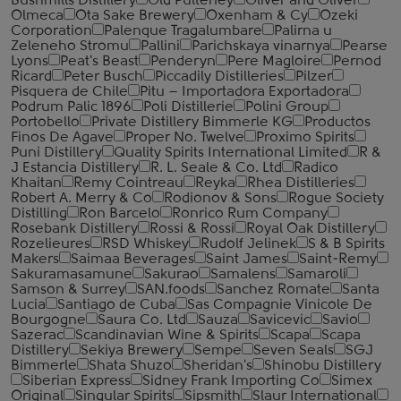
Bushmills Distillery
Old Pulteney
Oliver and Oliver
Olmeca
Ota Sake Brewery
Oxenham & Cy
Ozeki
Corporation
Palenque Tragalumbare
Palirna u
Zeleneho Stromu
Pallini
Parichskaya vinarnya
Pearse
Lyons
Peat's Beast
Penderyn
Pere Magloire
Pernod
Ricard
Peter Busch
Piccadily Distilleries
Pilzer
Pisquera de Chile
Pitu – Importadora Exportadora
Podrum Palic 1896
Poli Distillerie
Polini Group
Portobello
Private Distillery Bimmerle KG
Productos
Finos De Agave
Proper No. Twelve
Proximo Spirits
Puni Distillery
Quality Spirits International Limited
R &
J Estancia Distillery
R. L. Seale & Co. Ltd
Radico
Khaitan
Remy Cointreau
Reyka
Rhea Distilleries
Robert A. Merry & Co
Rodionov & Sons
Rogue Society
Distilling
Ron Barcelo
Ronrico Rum Company
Rosebank Distillery
Rossi & Rossi
Royal Oak Distillery
Rozelieures
RSD Whiskey
Rudolf Jelinek
S & B Spirits
Makers
Saimaa Beverages
Saint James
Saint-Remy
Sakuramasamune
Sakurao
Samalens
Samaroli
Samson & Surrey
SAN.foods
Sanchez Romate
Santa
Lucia
Santiago de Cuba
Sas Compagnie Vinicole De
Bourgogne
Saura Co. Ltd
Sauza
Savicevic
Savio
Sazerac
Scandinavian Wine & Spirits
Scapa
Scapa
Distillery
Sekiya Brewery
Sempe
Seven Seals
SGJ
Bimmerle
Shata Shuzo
Sheridan's
Shinobu Distillery
Siberian Express
Sidney Frank Importing Co
Simex
Original
Singular Spirits
Sipsmith
Slaur International