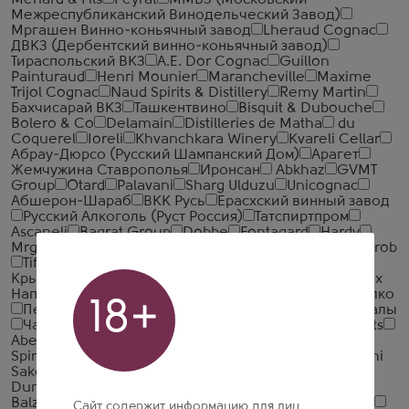
Menard & Fils
Peyrat
ММВЗ (Московский
Межреспубликанский Винодельческий Завод)
Мргашен Винно-коньячный завод
Lheraud Cognac
ДВКЗ (Дербентский винно-коньячный завод)
Тираспольский ВКЗ
A.E. Dor Cognac
Guillon
Painturaud
Henri Mounier
Marancheville
Maxime
Trijol Cognac
Naud Spirits & Distillery
Remy Martin
Бахчисарай ВКЗ
Ташкентвино
Bisquit & Dubouche
Bolero & Co
Delamain
Distilleries de Matha
du
Coquerel
Ioreli
Khvanchkara Winery
Kvareli Cellar
Абрау-Дюрсо (Русский Шампанский Дом)
Арагет
Жемчужина Ставрополья
Иронсан
Abkhaz
GVMT
Group
Otard
Palavani
Sharg Ulduzu
Unicognac
Абшерон-Шараб
ВКК Русь
Ерасхский винный завод
Русский Алкоголь (Руст Россия)
Татспиртпром
Ascaneli
Bagrat Group
Dobbe
Fontagard
Hardy
Mrganush
Pierre Croizet
Samarkand-Zhomboy Sharob
Tiffon
Авшарский винный завод
Алеф-Виналь-
Крым
Главспиртпром
КВС
Компания Алкогольных
Напитков Алаверди
Минск Кристалл
Национал Алко
18+
Первомайский
Усовские винно-коньячные подвалы
Чандари
Шаумян-Вин
327 Spirits
A. H. Riise Spirits
Aberfeldy
Aberlour Distillery
Absolut
Aceo
ADS
Spirits
Agrotequilera de Jalisco
Aizu Homare
Akashi
Sake Brewery
Akita Seishu
Albert Bichot
Alistair
Duncan
Allied Brands
Altia Group
Amber Latvijas
Balzams AS
Ambrosia
An Cnoc
Anaseuli Kombinat
Сайт содержит информацию для лиц