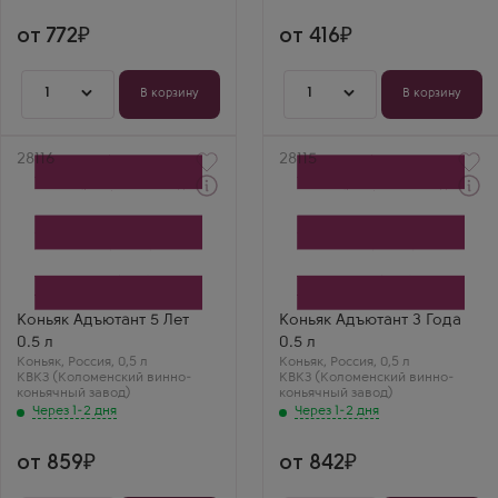
сладостью.
сладостью.
Подходит даже
Подходит даже
новичкам. Цена
новичкам. Цена
от 772
от 416
радует.
радует.
1
1
В корзину
В корзину
Артикул
28116
Артикул
28115
Через 1-2 дня
Через 1-2 дня
Коньяк
Коньяк
Adutant 5 Years Old
Adutant 3 Years Old
Производитель
Производитель
КВКЗ (Коломенский
КВКЗ (Коломенский
винно-коньячный завод)
винно-коньячный завод)
Бренд
Бренд
Адъютант
Адъютант
Коньяк Адъютант 5 Лет
Коньяк Адъютант 3 Года
Регион
Регион
0.5 л
0.5 л
Москва
Москва
Коньяк
Выдержка
,
Россия
,
0,5 л
Коньяк
Выдержка
,
Россия
,
0,5 л
КВКЗ (Коломенский винно-
5 лет
КВКЗ (Коломенский винно-
3 года
коньячный завод)
коньячный завод)
Через 1-2 дня
Через 1-2 дня
от 859
от 842