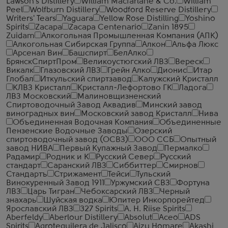
Lawson's Distillery
William Macfarlane & Co.
William
Peel
Wolfburn Distillery
Woodford Reserve Distillery
Writers' Tears
Yaguara
Yellow Rose Distilling
Yoshino
Spirits
Zacapa
Zacapa Centenario
Zanin 1895
Zuidam
Алкогольная Промышленная Компания (АПК)
Алкогольная Сибирская Группа
Алкон
Альфа Люкс
Арсенал Вин
Башспирт
БелАлко
БрянскСпиртПром
Великоустюгский ЛВЗ
Вереск
Викалк
Глазовский ЛВЗ
Грейн Алко
Дионис
Итар
Глобал
Иткульский спиртзавод
Калужский Кристалл
КЛВЗ Кристалл
Кристалл-Лефортово ГК
Ладога
ЛВЗ Московский
Малиновщизненский
Спиртоводочный Завод Аквадив
Минский завод
виноградных вин
Московский завод Кристалл
Нива
Объединенная Водочная Компания
Объединенные
Пензенские Водочные Заводы
Озерский
спиртоводочный завод (ОСВЗ)
ООО ССБ
Опытный
завод НИВА
Первый Купажный Завод
Пермалко
Радамир
Родник и К
Русский Север
Русский
стандарт
Саранский ЛВЗ
Сиббиттер
Смирнов
Стандартъ
Стрижамент
Тейси
Тульский
Винокуренный Завод 1911
Уржумский СВЗ
Фортуна
ЛВЗ
Царь Тигран
Чебоксарский ЛВЗ
Черный
знахарь
Шуйская водка
Юпитер Инкорпорейтед
Ярославский ЛВЗ
327 Spirits
A. H. Riise Spirits
Aberfeldy
Aberlour Distillery
Absolut
Aceo
ADS
Spirits
Agrotequilera de Jalisco
Aizu Homare
Akashi