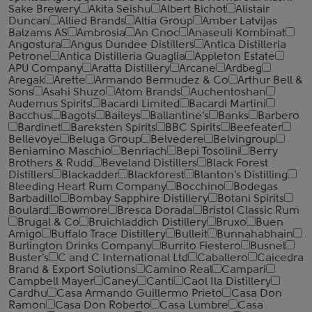
Sake Brewery
Akita Seishu
Albert Bichot
Alistair
Duncan
Allied Brands
Altia Group
Amber Latvijas
Balzams AS
Ambrosia
An Cnoc
Anaseuli Kombinat
Angostura
Angus Dundee Distillers
Antica Distilleria
Petrone
Antica Distilleria Quaglia
Appleton Estate
APU Company
Aratta Distillery
Arcane
Ardbeg
Aregak
Arette
Armando Bermudez & Co
Arthur Bell &
Sons
Asahi Shuzo
Atom Brands
Auchentoshan
Audemus Spirits
Bacardi Limited
Bacardi Martini
Bacchus
Bagots
Baileys
Ballantine's
Banks
Barbero
Bardinet
Bareksten Spirits
BBC Spirits
Beefeater
Bellevoye
Beluga Group
Belvedere
Belvingroup
Beniamino Maschio
Benriach
Bepi Tosolini
Berry
Brothers & Rudd
Beveland Distillers
Black Forest
Distillers
Blackadder
Blackforest
Blanton's Distilling
Bleeding Heart Rum Company
Bocchino
Bodegas
Barbadillo
Bombay Sapphire Distillery
Botani Spirits
Boulard
Bowmore
Bresca Dorada
Bristol Classic Rum
Brugal & Co
Bruichladdich Distillery
Bruxo
Buen
Amigo
Buffalo Trace Distillery
Bulleit
Bunnahabhain
Burlington Drinks Company
Burrito Fiestero
Busnel
Buster's
C and C International Ltd
Caballero
Caicedra
Brand & Export Solutions
Camino Real
Campari
Campbell Mayer
Caney
Canti
Caol Ila Distillery
Cardhu
Casa Armando Guillermo Prieto
Casa Don
Ramon
Casa Don Roberto
Casa Lumbre
Casa