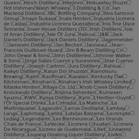
Queen
Hinch Distillery
Hitejinro
Hokusetsu Shuzo
Hot Irishman/Walsh Whiskey
I.Distilling & Co
Ian
Macleod Distillers
IBC Bottling Company
Illva Saronno
Group
Imayo Tsukasa
Inata Honten
Industria Licorera
de Caldas
Industria Licorera Quezalteca
Inis Tine Uisce
Teoranta
Inver House Distillers LTD
Irish Distillers
Isle
of Arran Distillery
Isle Of Jura
Italicus
J&B
Jack
Daniel's Distillery
Jack Daniels Distillery
Jagermeister
Jameson Distillery
Jan Becher
Janneau
Jean-
Francois Guillouet-Huard
Jim B.Beam Distilling Co
John Dewar & Sons
John Distilleries
Johnnie Walker
& Sons
Jorge Salles Cuervo y Sucesores
Jose Cuervo
Distillery
Joseph Cartron
Jura Distillery
Kahlua
Kaikyo Distillery
Kaiun Doi Shuzojo
Kamotsuru
Brewing
Kaori
Kauffman
Kavalan
Kentucky Owl
Kilchoman
Kinahan's
Kinahan's Irish Whiskey Limited
Kitaoka Honten
Kitaya Co. Ltd.
Knob Creek Distillery
Knockando Distillery
Kojima Sohonten
Kumesen
Syuzou
KWV
Kyoya Distillery
Kyro
L'Heritier-Guyot
l'Or Special Drinks
La Cofradia
La Malinche
La
Martiniquaise
Lagavulin
Lamas Destilaria
Lambay
Langs
Laphroaig
Larios
Latvijas Balzams
Lecompte
Ledaig
Legendario
Les Bienheureux
Les Grands
Chais de France
LeVecke
Licorera Cihuatan
Licorera
De Nicaragua
Licores de Guatemala
Lillet
Linkwood
Distillery
Liuyang Goalong Liquor Distillery
Liviko