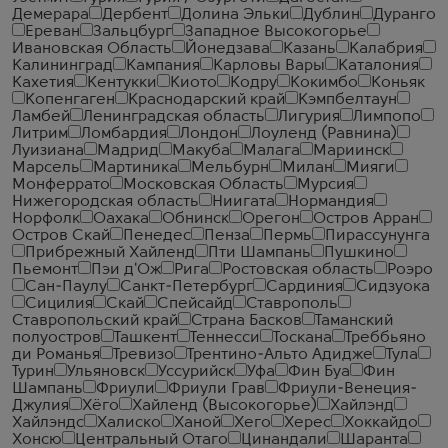
Демерара
Дербент
Долина Эльки
Дублин
Дуранго
Ереван
Зальцбург
Западное Высокогорье
Ивановская Область
Йонедзава
Казань
Калабрия
Калининград
Кампания
Карловы Вары
Каталония
Кахетия
Кентукки
Киото
Кодру
Кокимбо
Коньяк
Копенгаген
Краснодарский край
Кэмпбелтаун
Ламбей
Ленинградская область
Лигурия
Лимпопо
Литрим
Ломбардия
Лондон
Лоуленд (Равнина)
Луизиана
Мадрид
Макуба
Малага
Мариинск
Марсель
Мартиника
Мельбурн
Милан
Мияги
Монферрато
Московская Область
Мурсия
Нижегородская область
Ниигата
Нормандия
Норфолк
Оахака
Обнинск
Орегон
Остров Арран
Остров Скай
Пенедес
Пенза
Пермь
Пирассунунга
Прибрежный Хайленд
Пти Шампань
Пушкино
Пьемонт
Пэи д'Ож
Рига
Ростовская область
Роэро
Сан-Паулу
Санкт-Петербург
Сардиния
Сидзуока
Сицилия
Скай
Спейсайд
Ставрополь
Ставропольский край
Страна Басков
Таманский
полуостров
Ташкент
Теннесси
Тоскана
Треббьяно
ди Романья
Тревизо
Трентино-Альто Адидже
Тула
Турин
Ульяновск
Уссурийск
Уфа
Фин Буа
Фин
Шампань
Фриули
Фриули Грав
Фриули-Венеция-
Джулия
Хёго
Хайленд (Высокогорье)
Хайлэнд
Хайлэндс
Халиско
Ханой
Хего
Херес
Хоккайдо
Хонсю
Центральный Отаго
Цинандали
Шаранта