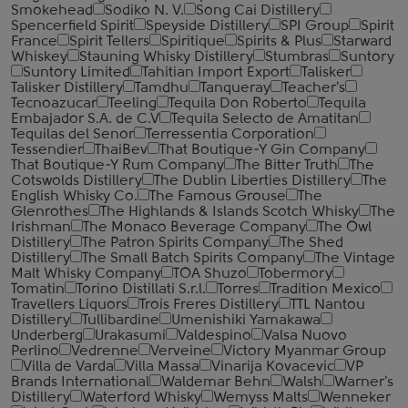
Smokehead
Sodiko N. V.
Song Cai Distillery
Spencerfield Spirit
Speyside Distillery
SPI Group
Spirit
France
Spirit Tellers
Spiritique
Spirits & Plus
Starward
Whiskey
Stauning Whisky Distillery
Stumbras
Suntory
Suntory Limited
Tahitian Import Export
Talisker
Talisker Distillery
Tamdhu
Tanqueray
Teacher's
Tecnoazucar
Teeling
Tequila Don Roberto
Tequila
Embajador S.A. de C.V
Tequila Selecto de Amatitan
Tequilas del Senor
Terressentia Corporation
Tessendier
ThaiBev
That Boutique-Y Gin Company
That Boutique-Y Rum Company
The Bitter Truth
The
Cotswolds Distillery
The Dublin Liberties Distillery
The
English Whisky Co.
The Famous Grouse
The
Glenrothes
The Highlands & Islands Scotch Whisky
The
Irishman
The Monaco Beverage Company
The Owl
Distillery
The Patron Spirits Company
The Shed
Distillery
The Small Batch Spirits Company
The Vintage
Malt Whisky Company
TOA Shuzo
Tobermory
Tomatin
Torino Distillati S.r.l.
Torres
Tradition Mexico
Travellers Liquors
Trois Freres Distillery
TTL Nantou
Distillery
Tullibardine
Umenishiki Yamakawa
Underberg
Urakasumi
Valdespino
Valsa Nuovo
Perlino
Vedrenne
Verveine
Victory Myanmar Group
Villa de Varda
Villa Massa
Vinarija Kovacevic
VP
Brands International
Waldemar Behn
Walsh
Warner's
Distillery
Waterford Whisky
Wemyss Malts
Wenneker