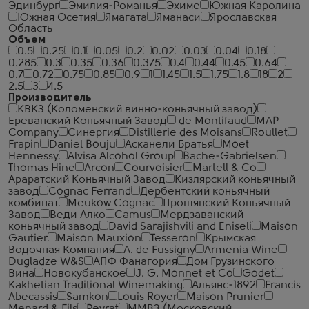
Эдинбург
Эмилия-Романья
Эхиме
Южная Каролина
Южная Осетия
Ямагата
Яманаси
Ярославская
Область
Объем
0.5
0.25
0.1
0.05
0.2
0.02
0.03
0.04
0.18
0.285
0.3
0.35
0.36
0.375
0.4
0.44
0.45
0.64
0.7
0.72
0.75
0.85
0.9
1
1.45
1.5
1.75
1.8
18
2
2.5
3
4.5
Производитель
КВКЗ (Коломенский винно-коньячный завод)
Ереванский Коньячный Завод
de Montifaud
MAP
Company
Синергия
Distillerie des Moisans
Roullet
Frapin
Daniel Bouju
Асканели Братья
Moet
Hennessy
Alvisa Alcohol Group
Bache-Gabrielsen
Thomas Hine
Arcon
Courvoisier
Martell & Co
Араратский Коньячный Завод
Кизлярский коньячный
завод
Cognac Ferrand
Дербентский коньячный
комбинат
Meukow Cognac
Прошянский Коньячный
Завод
Веди Алко
Camus
Мердзаванский
коньячный завод
David Sarajishvili and Eniseli
Maison
Gautier
Maison Mauxion
Tesseron
Крымская
Водочная Компания
A. de Fussigny
Armenia Wine
Dugladze W&S
АПФ Фанагория
Дом Грузинского
Вина
Новокубанское
J. G. Monnet et Co
Godet
Kakhetian Traditional Winemaking
Альянс-1892
Francis
Abecassis
Samkon
Louis Royer
Maison Prunier