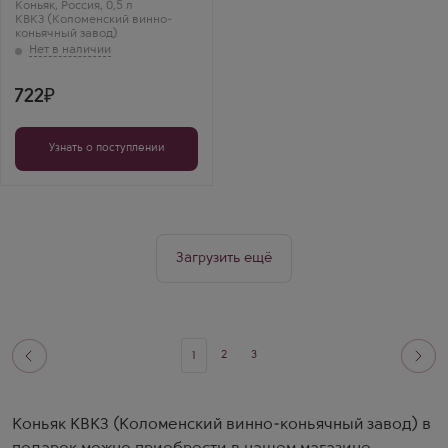
Коньяк
,
Россия
,
0,5 л
— аромат аниса
КВКЗ (Коломенский винно-
просто супер. Горит
коньячный завод)
красиво!
722
Узнать о поступлении
Загрузить ещё
2
3
1
Коньяк КВКЗ (Коломенский винно-коньячный завод) в