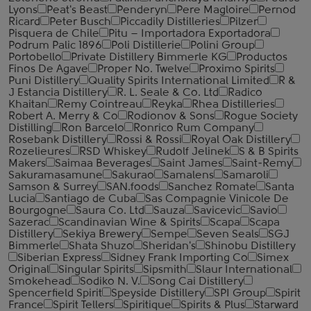
Lyons
Peat's Beast
Penderyn
Pere Magloire
Pernod
Ricard
Peter Busch
Piccadily Distilleries
Pilzer
Pisquera de Chile
Pitu – Importadora Exportadora
Podrum Palic 1896
Poli Distillerie
Polini Group
Portobello
Private Distillery Bimmerle KG
Productos
Finos De Agave
Proper No. Twelve
Proximo Spirits
Puni Distillery
Quality Spirits International Limited
R &
J Estancia Distillery
R. L. Seale & Co. Ltd
Radico
Khaitan
Remy Cointreau
Reyka
Rhea Distilleries
Robert A. Merry & Co
Rodionov & Sons
Rogue Society
Distilling
Ron Barcelo
Ronrico Rum Company
Rosebank Distillery
Rossi & Rossi
Royal Oak Distillery
Rozelieures
RSD Whiskey
Rudolf Jelinek
S & B Spirits
Makers
Saimaa Beverages
Saint James
Saint-Remy
Sakuramasamune
Sakurao
Samalens
Samaroli
Samson & Surrey
SAN.foods
Sanchez Romate
Santa
Lucia
Santiago de Cuba
Sas Compagnie Vinicole De
Bourgogne
Saura Co. Ltd
Sauza
Savicevic
Savio
Sazerac
Scandinavian Wine & Spirits
Scapa
Scapa
Distillery
Sekiya Brewery
Sempe
Seven Seals
SGJ
Bimmerle
Shata Shuzo
Sheridan's
Shinobu Distillery
Siberian Express
Sidney Frank Importing Co
Simex
Original
Singular Spirits
Sipsmith
Slaur International
Smokehead
Sodiko N. V.
Song Cai Distillery
Spencerfield Spirit
Speyside Distillery
SPI Group
Spirit
France
Spirit Tellers
Spiritique
Spirits & Plus
Starward