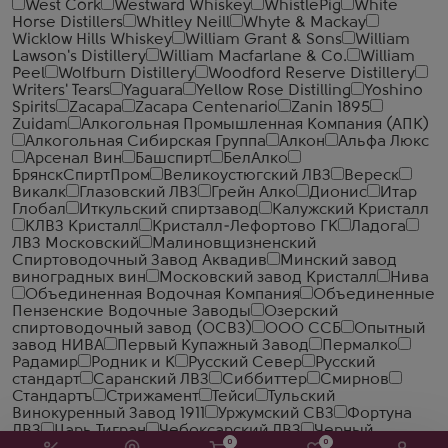
West Cork
Westward Whiskey
WhistlePig
White
Horse Distillers
Whitley Neill
Whyte & Mackay
Wicklow Hills Whiskey
William Grant & Sons
William
Lawson's Distillery
William Macfarlane & Co.
William
Peel
Wolfburn Distillery
Woodford Reserve Distillery
Writers' Tears
Yaguara
Yellow Rose Distilling
Yoshino
Spirits
Zacapa
Zacapa Centenario
Zanin 1895
Zuidam
Алкогольная Промышленная Компания (АПК)
Алкогольная Сибирская Группа
Алкон
Альфа Люкс
Арсенал Вин
Башспирт
БелАлко
БрянскСпиртПром
Великоустюгский ЛВЗ
Вереск
Викалк
Глазовский ЛВЗ
Грейн Алко
Дионис
Итар
Глобал
Иткульский спиртзавод
Калужский Кристалл
КЛВЗ Кристалл
Кристалл-Лефортово ГК
Ладога
ЛВЗ Московский
Малиновщизненский
Спиртоводочный Завод Аквадив
Минский завод
виноградных вин
Московский завод Кристалл
Нива
Объединенная Водочная Компания
Объединенные
Пензенские Водочные Заводы
Озерский
спиртоводочный завод (ОСВЗ)
ООО ССБ
Опытный
завод НИВА
Первый Купажный Завод
Пермалко
Радамир
Родник и К
Русский Север
Русский
стандарт
Саранский ЛВЗ
Сиббиттер
Смирнов
Стандартъ
Стрижамент
Тейси
Тульский
Винокуренный Завод 1911
Уржумский СВЗ
Фортуна
ЛВЗ
Царь Тигран
Чебоксарский ЛВЗ
Черный
0
0