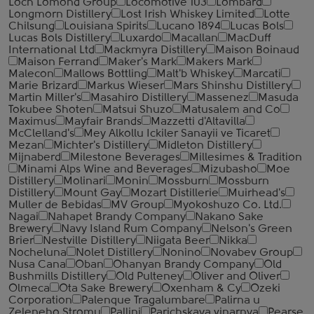
Loch Lomond Group
Locomotive 103
Lombard
Longmorn Distillery
Lost Irish Whiskey Limited
Lotte
Chilsung
Louisiana Spirits
Lucano 1894
Lucas Bols
Lucas Bols Distillery
Luxardo
Macallan
MacDuff
International Ltd
Mackmyra Distillery
Maison Boinaud
Maison Ferrand
Maker's Mark
Makers Mark
Malecon
Mallows Bottling
Malt'b Whiskey
Marcati
Marie Brizard
Markus Wieser
Mars Shinshu Distillery
Martin Miller's
Masahiro Distillery
Massenez
Masuda
Tokubee Shoten
Matsui Shuzo
Matusalem and Co
Maximus
Mayfair Brands
Mazzetti d'Altavilla
McClelland's
Mey Alkollu Ickiler Sanayii ve Ticaret
Mezan
Michter's Distillery
Midleton Distillery
Mijnaberd
Milestone Beverages
Millesimes & Tradition
Minami Alps Wine and Beverages
Mizubasho
Moe
Distillery
Molinari
Monin
Mossburn
Mossburn
Distillery
Mount Gay
Mozart Distillerie
Muirhead's
Muller de Bebidas
MV Group
Myokoshuzo Co. Ltd.
Nagai
Nahapet Brandy Company
Nakano Sake
Brewery
Navy Island Rum Company
Nelson's Green
Brier
Nestville Distillery
Niigata Beer
Nikka
Nocheluna
Nolet Distillery
Nonino
Novabev Group
Nusa Cana
Oban
Ohanyan Brandy Company
Old
Bushmills Distillery
Old Pulteney
Oliver and Oliver
Olmeca
Ota Sake Brewery
Oxenham & Cy
Ozeki
Corporation
Palenque Tragalumbare
Palirna u
Zeleneho Stromu
Pallini
Parichskaya vinarnya
Pearse