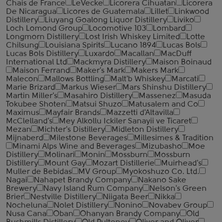
Chais de France
LeVecke
Licorera Cihuatan
Licorera
De Nicaragua
Licores de Guatemala
Lillet
Linkwood
Distillery
Liuyang Goalong Liquor Distillery
Liviko
Loch Lomond Group
Locomotive 103
Lombard
Longmorn Distillery
Lost Irish Whiskey Limited
Lotte
Chilsung
Louisiana Spirits
Lucano 1894
Lucas Bols
Lucas Bols Distillery
Luxardo
Macallan
MacDuff
International Ltd
Mackmyra Distillery
Maison Boinaud
Maison Ferrand
Maker's Mark
Makers Mark
Malecon
Mallows Bottling
Malt'b Whiskey
Marcati
Marie Brizard
Markus Wieser
Mars Shinshu Distillery
Martin Miller's
Masahiro Distillery
Massenez
Masuda
Tokubee Shoten
Matsui Shuzo
Matusalem and Co
Maximus
Mayfair Brands
Mazzetti d'Altavilla
McClelland's
Mey Alkollu Ickiler Sanayii ve Ticaret
Mezan
Michter's Distillery
Midleton Distillery
Mijnaberd
Milestone Beverages
Millesimes & Tradition
Minami Alps Wine and Beverages
Mizubasho
Moe
Distillery
Molinari
Monin
Mossburn
Mossburn
Distillery
Mount Gay
Mozart Distillerie
Muirhead's
Muller de Bebidas
MV Group
Myokoshuzo Co. Ltd.
Nagai
Nahapet Brandy Company
Nakano Sake
Brewery
Navy Island Rum Company
Nelson's Green
Brier
Nestville Distillery
Niigata Beer
Nikka
Nocheluna
Nolet Distillery
Nonino
Novabev Group
Nusa Cana
Oban
Ohanyan Brandy Company
Old