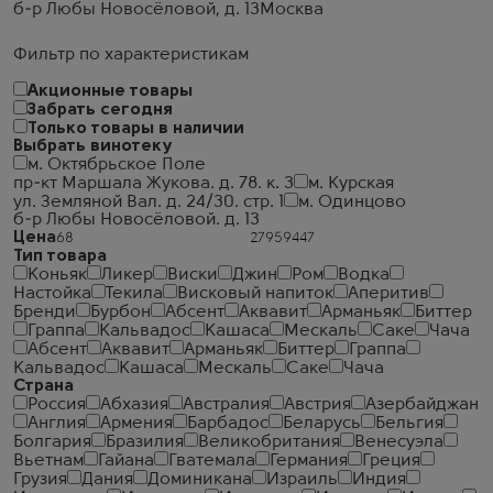
б-р Любы Новосёловой, д. 13
Москва
Фильтр по характеристикам
Акционные товары
Забрать сегодня
Только товары в наличии
Выбрать винотеку
м. Октябрьское Поле
пр-кт Маршала Жукова. д. 78. к. 3
м. Курская
ул. Земляной Вал. д. 24/30. стр. 1
м. Одинцово
б-р Любы Новосёловой. д. 13
Цена
Тип товара
Коньяк
Ликер
Виски
Джин
Ром
Водка
Настойка
Текила
Висковый напиток
Аперитив
Бренди
Бурбон
Абсент
Аквавит
Арманьяк
Биттер
Граппа
Кальвадос
Кашаса
Мескаль
Саке
Чача
Абсент
Аквавит
Арманьяк
Биттер
Граппа
Кальвадос
Кашаса
Мескаль
Саке
Чача
Страна
Россия
Абхазия
Австралия
Австрия
Азербайджан
Англия
Армения
Барбадос
Беларусь
Бельгия
Болгария
Бразилия
Великобритания
Венесуэла
Вьетнам
Гайана
Гватемала
Германия
Греция
Грузия
Дания
Доминикана
Израиль
Индия