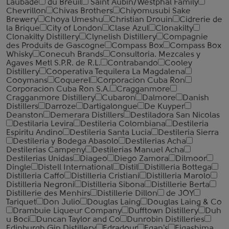
Laubade
du Breuil
Saint Aubin/Westphal Family
Chevrillon
Chivas Brothers
Chiyomusubi Sake
Brewery
Choya Umeshu
Christian Drouin
Cidrerie de
la Brique
City of London
Clase Azul
Clonakilty
Clonakilty Distillery
Clynelish Distillery
Compagnie
des Produits de Gascogne
Compass Box
Compass Box
Whisky
Conecuh Brands
Consultoria. Mezcales y
Agaves Metl S.P.R. de R.L.
Contrabando
Cooley
Distillery
Cooperativa Tequilera La Magdalena
Cooymans
Coquerel
Corporacion Cuba Ron
Corporacion Cuba Ron S.A.
Cragganmore
Cragganmore Distillery
Cubaron
Dalmore
Danish
Distillers
Darroze
Dartigalongue
De Kuyper
Deanston
Demerara Distillers
Destiladora San Nicolas
Destilaria Levira
Destileria Colombiana
Destileria
Espiritu Andino
Destileria Santa Lucia
Destileria Sierra
Destileria y Bodega Abasolo
Destilerias Acha
Destilerias Campeny
Destilerias Manuel Acha
Destilerias Unidas
Diageo
Diego Zamora
Dilmoor
Dingle
Distell International
Distil
Distilleria Bottega
Distilleria Caffo
Distilleria Cristiani
Distilleria Marolo
Distilleria Negroni
Distilleria Sibona
Distillerie Berta
Distillerie des Menhirs
Distillerie Dillon
de JOY
Tariquet
Don Julio
Douglas Laing
Douglas Laing & Co
Drambuie Liqueur Company
Dufftown Distillery
Duh
u Boci
Duncan Taylor and Co
Dunrobin Distilleries
Edinburgh Gin Distillery
Edradour
Egan's
Eigashima