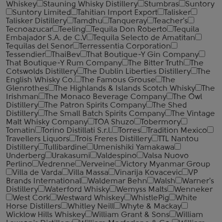
Whiskey
Stauning Whisky Distillery
Stumbras
Suntory
Suntory Limited
Tahitian Import Export
Talisker
Talisker Distillery
Tamdhu
Tanqueray
Teacher's
Tecnoazucar
Teeling
Tequila Don Roberto
Tequila
Embajador S.A. de C.V
Tequila Selecto de Amatitan
Tequilas del Senor
Terressentia Corporation
Tessendier
ThaiBev
That Boutique-Y Gin Company
That Boutique-Y Rum Company
The Bitter Truth
The
Cotswolds Distillery
The Dublin Liberties Distillery
The
English Whisky Co.
The Famous Grouse
The
Glenrothes
The Highlands & Islands Scotch Whisky
The
Irishman
The Monaco Beverage Company
The Owl
Distillery
The Patron Spirits Company
The Shed
Distillery
The Small Batch Spirits Company
The Vintage
Malt Whisky Company
TOA Shuzo
Tobermory
Tomatin
Torino Distillati S.r.l.
Torres
Tradition Mexico
Travellers Liquors
Trois Freres Distillery
TTL Nantou
Distillery
Tullibardine
Umenishiki Yamakawa
Underberg
Urakasumi
Valdespino
Valsa Nuovo
Perlino
Vedrenne
Verveine
Victory Myanmar Group
Villa de Varda
Villa Massa
Vinarija Kovacevic
VP
Brands International
Waldemar Behn
Walsh
Warner's
Distillery
Waterford Whisky
Wemyss Malts
Wenneker
West Cork
Westward Whiskey
WhistlePig
White
Horse Distillers
Whitley Neill
Whyte & Mackay
Wicklow Hills Whiskey
William Grant & Sons
William