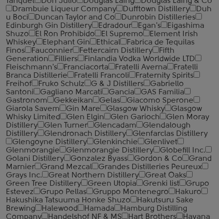
Tariquet
Don Julio
Douglas Laing
Douglas Laing & Co
Drambuie Liqueur Company
Dufftown Distillery
Duh
u Boci
Duncan Taylor and Co
Dunrobin Distilleries
Edinburgh Gin Distillery
Edradour
Egan's
Eigashima
Shuzo
El Ron Prohibido
El Supremo
Element Irish
Whiskey
Elephant Gin
Ethical
Fabrica de Tequilas
Finos
Fauconnier
Fettercairn Distillery
Fifth
Generation
Filliers
Finlandia Vodka Worldwide LTD
Fleischmann's
Franciacorta
Fratelli Averna
Fratelli
Branca Distillerie
Fratelli ‎Francoli
Fraternity Spirits
Freihof
Fruko Schulz
G & J Distillers
Gabriello
Santoni
Gagliano Marcati
Gancia
GAS Familia
Gastronom
Gekkeikan
Gelas
Giacomo Sperone
Giarola Savem
Gin Mare
Glasgow Whisky
Glasgow
Whisky Limited
Glen Elgin
Glen Garioch
Glen Moray
Distillery
Glen Turner
Glencadam
Glendalough
Distillery
Glendronach Distillery
Glenfarclas Distillery
Glengoyne Distillery
Glenkinchie
Glenlivet
Glenmorangie
Glenmorangie Distillery
Globefill Inc.
Golani Distillery
Gonzalez Byass
Gordon & Co
Grand
Marnier
Grand Mezcal
Grandes Distilleries Peureux
Grays Inc.
Great Northern Distillery
Great Oaks
Green Tree Distillery
Green Utopia
Grenki list
Grupo
Estevez
Grupo Pellas
Gruppo Montenegro
Hakuro
Hakushika Tatsuuma Honke Shuzo
Hakutsuru Sake
Brewing
Halewood
Hamada
Hamburg Distilling
Company
Handelshof NF & MS
Hart Brothers
Havana