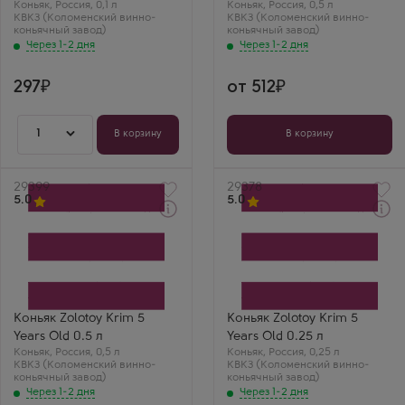
Коньяк
Крым
,
Россия
,
0,1 л
Коньяк
3 года
,
Россия
,
0,5 л
КВКЗ (Коломенский винно-
Выдержка
КВКЗ (Коломенский винно-
Роман П.
коньячный завод)
7 лет
коньячный завод)
Пять звезд
Глеб
Через 1-2 дня
Через 1-2 дня
Коктебеля —
Коктебель Резерв 7
классика,
лет 0.1 — винтажный
проверенная
коньяк в мини-
годами. Очень
297
от 512
формате!
вкусно.
Комплексный, с
нотами финика,
1
ванили и дуба.
В корзину
В корзину
Подарили — оценил.
Артикул
29399
Артикул
29378
5.0
5.0
Через 1-2 дня
Через 1-2 дня
Коньяк
Коньяк
Золотой Крым 5 Лет
Золотой Крым 5 Лет
Производитель
Производитель
КВКЗ (Коломенский
КВКЗ (Коломенский
винно-коньячный завод)
винно-коньячный завод)
Бренд
Бренд
Золотой Крым
Золотой Крым
Коньяк Zolotoy Krim 5
Коньяк Zolotoy Krim 5
Выдержка
Выдержка
Years Old 0.5 л
Years Old 0.25 л
5 лет
5 лет
Коньяк
Виктория
,
Россия
,
0,5 л
Коньяк
Марина
,
Россия
,
0,25 л
КВКЗ (Коломенский винно-
КВКЗ (Коломенский винно-
Zolotoy Krim 5 лет
Zolotoy Krim 5 лет
коньячный завод)
коньячный завод)
0.5 — мягкий,
0.25 — мягкий,
Через 1-2 дня
фруктовый, с лёгкой
Через 1-2 дня
фруктовый, с лёгкой