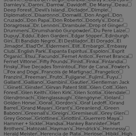
Jeanne
Danza del Fuego
Danzka
Darby's
Darejani
Darnley's
Daron
Darrow
Davidoff
De Marsy
Deau
Deep Forest
Devil's Island
Dictador
Dimple
Diplomatico
Disaronno
Domwill
Don Angel
Don
Cruzado
Don Papa
Don Roberto
Doorly's
Dora
Doragrossa
Dr. Lennon
Drambuie
Drop of Ginger
Drummers
Drumshanbo Gunpowder
Du Pere Laize
Dupuy
Eddu
Eden Garden
Edgar Sopper
Edinburgh
Gin
El Bandido Negro
El Destilador
El Dorado
El
Jimador
Elad'Or
Eldermen
Elit
Embargo
Embassy
Club
English Park
Espanta Espiritus
Espolon
Esprit
Organic
Etsu
Facundo
Fernet Antico
Fernet Branca
Fernet Vittone
Fifty Pounds
Finist
Finka
Finlandia
Finsky
Five Decades Tomintoul
Flor de Cana
Fowler's
Fox and Dogs
Francois de Martignac
Frangelico
Franzini
Freeman
Fruto
Fujigane
Fujimi
Fuyu
Gallant
Galliano
Gambini
Gautier
Gentleman Jack
Gineti
Ginster
Girvan Patent Still
Glen Colt
Glen
Forest
Glen Keith
Glen Kirk
Glen Scotia
Glendale
Glendronach
Glenglassaugh
Glengoyne
Golani
Golden Horse
Goral
Gordon's
Graf Ledoff
Grand
Barrel
Grand Mayan
Grant's
Greanlend
Green
Baboon
Greenall's
Greign
Gremiseuli
Grey Glen
Grey Goose
Griottines
Griottini
Guerrero Maya
Hammer + Sickle
Handsa
Hankey Bannister
Hart
Brothers
Hatozaki
Hayman's
Hendrick's
Hennessy
Herald Meister
Herencia de Plata
Heriose
Hibiki
High