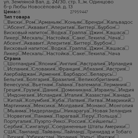
ул. Земляной Вал. д. 24/30. стр. 1
м. Одинцово
б-р Любы Новосёловой. д. 13
Цена
Тип товара
Виски
Ром
Арманьяк
Коньяк
Бренди
Кальвадос
Абсент
Аквавит
Аперитив
Биттер
Бурбон
Висковый напиток
Водка
Граппа
Джин
Кашаса
Ликер
Мескаль
Настойка
Саке
Текила
Чача
Абсент
Аквавит
Аперитив
Биттер
Бурбон
Висковый напиток
Водка
Граппа
Джин
Кашаса
Ликер
Мескаль
Настойка
Саке
Текила
Чача
Страна
Шотландия
Япония
Англия
Австралия
Ирландия
Испания
Словакия
Франция
Абхазия
Австрия
Азербайджан
Армения
Барбадос
Беларусь
Бельгия
Болгария
Бразилия
Великобритания
Венесуэла
Вьетнам
Гайана
Гватемала
Германия
Греция
Грузия
Дания
Доминикана
Израиль
Индия
Индонезия
Исландия
Италия
Казахстан
Канада
Китай
Колумбия
Куба
Латвия
Литва
Маврикий
Мартиника
Мексика
Молдавия
Монако
Монголия
Мьянма
Нидерланды
Никарагуа
Новая Зеландия
Норвегия
Панама
Парагвай
Перу
Польша
Португалия
Пуэрто-Рико
Россия
Сейшелы
Сербия
Сингапур
Соединенные Штаты Америки
США
Таиланд
Тайвань
Тайланд
Тринидад и Тобаго
Турция
Узбекистан
Украина
Уэльс
Фиджи