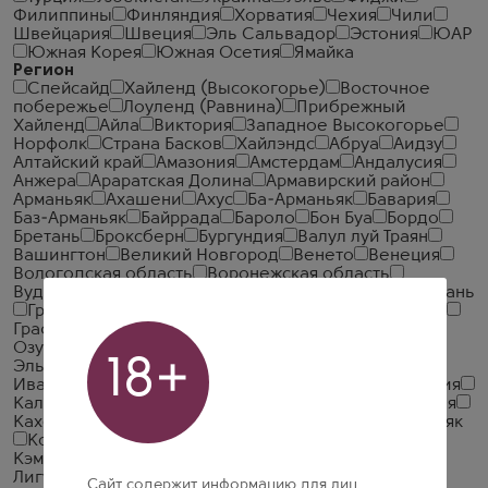
Филиппины
Финляндия
Хорватия
Чехия
Чили
Швейцария
Швеция
Эль Сальвадор
Эстония
ЮАР
Южная Корея
Южная Осетия
Ямайка
Регион
Спейсайд
Хайленд (Высокогорье)
Восточное
побережье
Лоуленд (Равнина)
Прибрежный
Хайленд
Айла
Виктория
Западное Высокогорье
Норфолк
Страна Басков
Хайлэндс
Абруа
Аидзу
Алтайский край
Амазония
Амстердам
Андалусия
Анжера
Араратская Долина
Армавирский район
Арманьяк
Ахашени
Ахус
Ба-Арманьяк
Бавария
Баз-Арманьяк
Байррада
Бароло
Бон Буа
Бордо
Бретань
Броксберн
Бургундия
Валул луй Траян
Вашингтон
Великий Новгород
Венето
Венеция
Вологодская область
Воронежская область
Вудфорд
Гавана
Гасконь
Глазго
Гран Фин Шампань
Гранд Шампань
Графство Антрим
Графство Даун
Графство Корк
Графство Уэстмит
Гурия
Гурия /
Озургети
Дагестан
Демерара
Дербент
Долина
18+
Эльки
Дублин
Дуранго
Ереван
Зальцбург
Ивановская Область
Йонедзава
Казань
Калабрия
Калининград
Кампания
Карловы Вары
Каталония
Кахетия
Кентукки
Киото
Кодру
Кокимбо
Коньяк
Копенгаген
Краснодарский край
Крым
Кэмпбелтаун
Ламбей
Ленинградская область
Лигурия
Лимпопо
Литрим
Ломбардия
Лондон
Сайт содержит информацию для лиц