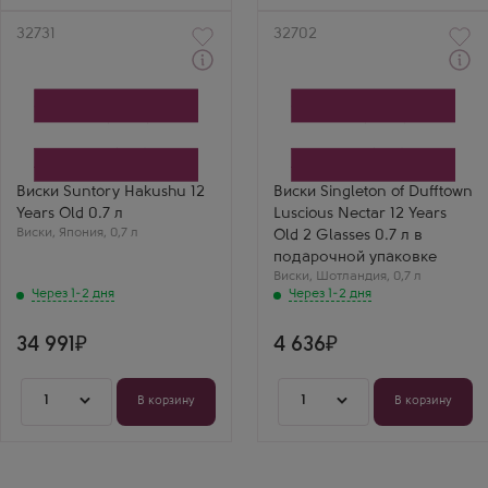
Артикул
32731
Артикул
32702
Через 1-2 дня
Через 1-2 дня
Виски
Виски
Хакушу 12 Лет
Синглтон оф Даффтаун
Производитель
Лашез Нектар 12 Лет 2
Suntory
Бокала в подарочной
Бренд
коробке
Hakushu
Производитель
Выдержка
Dufftown Distillery
Виски Suntory Hakushu 12
Виски Singleton of Dufftown
12 лет
Выдержка
Years Old 0.7 л
Luscious Nectar 12 Years
12 лет
Виски
,
Япония
,
0,7 л
Old 2 Glasses 0.7 л в
подарочной упаковке
Виски
,
Шотландия
,
0,7 л
Через 1-2 дня
Через 1-2 дня
34 991
4 636
1
1
В корзину
В корзину