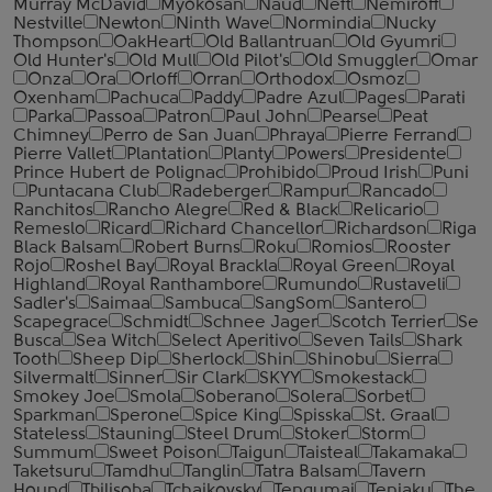
Murray McDavid
Myokosan
Naud
Neft
Nemiroff
Nestville
Newton
Ninth Wave
Normindia
Nucky
Thompson
OakHeart
Old Ballantruan
Old Gyumri
Old Hunter's
Old Mull
Old Pilot's
Old Smuggler
Omar
Onza
Ora
Orloff
Orran
Orthodox
Osmoz
Oxenham
Pachuca
Paddy
Padre Azul
Pages
Parati
Parka
Passoa
Patron
Paul John
Pearse
Peat
Chimney
Perro de San Juan
Phraya
Pierre Ferrand
Pierre Vallet
Plantation
Planty
Powers
Presidente
Prince Hubert de Polignac
Prohibido
Proud Irish
Puni
Puntacana Club
Radeberger
Rampur
Rancado
Ranchitos
Rancho Alegre
Red & Black
Relicario
Remeslo
Ricard
Richard Chancellor
Richardson
Riga
Black Balsam
Robert Burns
Roku
Romios
Rooster
Rojo
Roshel Bay
Royal Brackla
Royal Green
Royal
Highland
Royal Ranthambore
Rumundo
Rustaveli
Sadler's
Saimaa
Sambuca
SangSom
Santero
Scapegrace
Schmidt
Schnee Jager
Scotch Terrier
Se
Busca
Sea Witch
Select Aperitivo
Seven Tails
Shark
Tooth
Sheep Dip
Sherlock
Shin
Shinobu
Sierra
Silvermalt
Sinner
Sir Clark
SKYY
Smokestack
Smokey Joe
Smola
Soberano
Solera
Sorbet
Sparkman
Sperone
Spice King
Spisska
St. Graal
Stateless
Stauning
Steel Drum
Stoker
Storm
Summum
Sweet Poison
Taigun
Taisteal
Takamaka
Taketsuru
Tamdhu
Tanglin
Tatra Balsam
Tavern
Hound
Tbilisoba
Tchaikovsky
Tengumai
Tenjaku
The