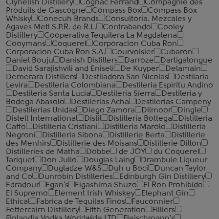
Clynelish Distillery
Cognac Ferrand
Compagnie des
Produits de Gascogne
Compass Box
Compass Box
Whisky
Conecuh Brands
Consultoria. Mezcales y
Agaves Metl S.P.R. de R.L.
Contrabando
Cooley
Distillery
Cooperativa Tequilera La Magdalena
Cooymans
Coquerel
Corporacion Cuba Ron
Corporacion Cuba Ron S.A.
Courvoisier
Cubaron
Daniel Bouju
Danish Distillers
Darroze
Dartigalongue
David Sarajishvili and Eniseli
De Kuyper
Delamain
Demerara Distillers
Destiladora San Nicolas
Destilaria
Levira
Destileria Colombiana
Destileria Espiritu Andino
Destileria Santa Lucia
Destileria Sierra
Destileria y
Bodega Abasolo
Destilerias Acha
Destilerias Campeny
Destilerias Unidas
Diego Zamora
Dilmoor
Dingle
Distell International
Distil
Distilleria Bottega
Distilleria
Caffo
Distilleria Cristiani
Distilleria Marolo
Distilleria
Negroni
Distilleria Sibona
Distillerie Berta
Distillerie
des Menhirs
Distillerie des Moisans
Distillerie Dillon
Distilleries de Matha
Dobbe
de JOY
du Coquerel
Tariquet
Don Julio
Douglas Laing
Drambuie Liqueur
Company
Dugladze W&S
Duh u Boci
Duncan Taylor
and Co
Dunrobin Distilleries
Edinburgh Gin Distillery
Edradour
Egan's
Eigashima Shuzo
El Ron Prohibido
El Supremo
Element Irish Whiskey
Elephant Gin
Ethical
Fabrica de Tequilas Finos
Fauconnier
Fettercairn Distillery
Fifth Generation
Filliers
Finlandia Vodka Worldwide LTD
Fleischmann's