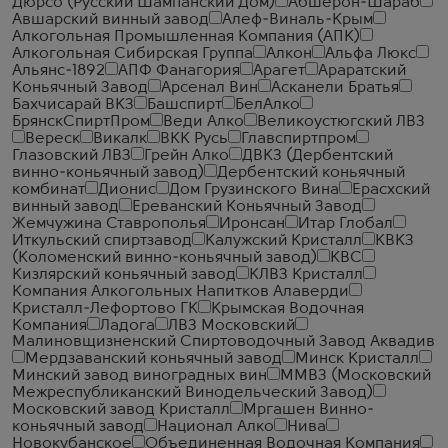
Дюрсо (Русский Шампанский Дом)
Абшерон-Шараб
Авшарский винный завод
Алеф-Виналь-Крым
Алкогольная Промышленная Компания (АПК)
Алкогольная Сибирская Группа
Алкон
Альфа Люкс
Альянс-1892
АПФ Фанагория
Арагет
Араратский
Коньячный Завод
Арсенал Вин
Асканели Братья
Бахчисарай ВКЗ
Башспирт
БелАлко
БрянскСпиртПром
Веди Алко
Великоустюгский ЛВЗ
Вереск
Викалк
ВКК Русь
Главспиртпром
Глазовский ЛВЗ
Грейн Алко
ДВКЗ (Дербентский
винно-коньячный завод)
Дербентский коньячный
комбинат
Дионис
Дом Грузинского Вина
Ерасхский
винный завод
Ереванский Коньячный Завод
Жемчужина Ставрополья
Иронсан
Итар Глобал
Иткульский спиртзавод
Калужский Кристалл
КВКЗ
(Коломенский винно-коньячный завод)
КВС
Кизлярский коньячный завод
КЛВЗ Кристалл
Компания Алкогольных Напитков Алаверди
Кристалл-Лефортово ГК
Крымская Водочная
Компания
Ладога
ЛВЗ Московский
Малиновщизненский Спиртоводочный Завод Аквадив
Мердзаванский коньячный завод
Минск Кристалл
Минский завод виноградных вин
ММВЗ (Московский
Межреспубликанский Винодельческий Завод)
Московский завод Кристалл
Мргашен Винно-
коньячный завод
Национал Алко
Нива
Новокубанское
Объединенная Водочная Компания