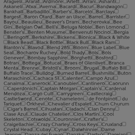
Aragveli
Ararat
Ardmore
Arlett
Arran
Ashanti
Askaneli
Atxa
Averna
Bacardi
Bacur
Bandwagon
Bankhall
Barbadillo
Barber's
Barcelo
Barclays
Bargest
Baron Otard
Barr an Uisce
Barrel
Barrister
Bayou
Beaulieu
Beaver's Dram
Becherovka
Bee
Gin
Belgian Owl
Bell's
Beluga Noble
Ben Lomond
Benster's
Benten Musume
Benvenuti Nocino
Bergia
Beringoff
Berkshire
Bickens
Bionica
Black & White
Black Beast
Black Bottle
Black Bull
Black Ram
Blanton's
Blavod
Blend 285
Bloom
Blue Label
Blue
Seal
Bocharov Ruchey
Bold Thady
Bols
Bols
Genever
Bombay Sapphire
Borghetti
Bosford
Botran
Bottega
Botucal
Braes of Glenlivet
Branca
Menta
Brenne
Bristoll's
Broom
Brugal
Buffalo Bill
Buffalo Trace
Bulldog
Burned Barrel
Bushmills
Buton
Maraschino
Cachaca 51
Calenter
Campo Azul
Canaima
Canerock
Canoubier
Cantinero
Caorunn
Caperdonich
Captain Morgan
Captain's
Cardenal
Mendoza
Cargo Cult
Carrygreen
Castlecraig
CastleSword
Cenote
Chameleon
de Fontpinot
du
Tariquet
Orkhevi
Chevalier d'Espalet
Chum Churum
Cigar's Barrel
Cihuatan
Cladach
Clan Denny
Clase Azul
Claude Chatelier
Clos Martin
Cool
Skeleton
Cotswolds
Couronnier
Crafter's
Craigellachie
Crazy Charley
Cross Keys
Cruxland
Crystal Head
Cubay
Cynar
Dalwhinnie
Dame