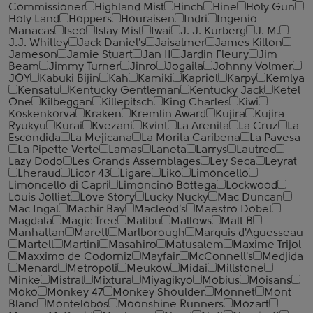
Commissioner
Highland Mist
Hinch
Hine
Holy Gun
Holy Land
Hoppers
Houraisen
Indri
Ingenio
Manacas
Iseo
Islay Mist
Iwai
J. J. Kurberg
J. M.
J.J. Whitley
Jack Daniel's
Jaisalmer
James Kilton
Jameson
Jamie Stuart
Jan II
Jardin Fleury
Jim
Beam
Jimmy Turner
Jinro
Jogaila
Johnny Volmer
JOY
Kabuki Bijin
Kah
Kamiki
Kapriol
Karpy
Kemlya
Kensatu
Kentucky Gentleman
Kentucky Jack
Ketel
One
Kilbeggan
Killepitsch
King Charles
Kiwi
Koskenkorva
Kraken
Kremlin Award
Kujira
Kujira
Ryukyu
Kurai
Kvezani
Kvint
La Arenita
La Cruz
La
Escondida
La Mejicana
La Morita Caribena
La Pavesa
La Pipette Verte
Lamas
Laneta
Larrys
Lautrec
Lazy Dodo
Les Grands Assemblages
Ley Seca
Leyrat
Lheraud
Licor 43
Ligare
Liko
Limoncello
Limoncello di Capri
Limoncino Bottega
Lockwood
Louis Jolliet
Love Story
Lucky Nucky
Mac Duncan
Mac Ingal
Machir Bay
Macleod's
Maestro Dobel
Magdala
Magic Tree
Malibu
Mallows
Malt B
Manhattan
Marett
Marlborough
Marquis d'Aguesseau
Martell
Martini
Masahiro
Matusalem
Maxime Trijol
Maxximo de Codorniz
Mayfair
McConnell's
Medjida
Menard
Metropoli
Meukow
Midai
Millstone
Minke
Mistral
Mixtura
Miyagikyo
Mobius
Moisans
Moko
Monkey 47
Monkey Shoulder
Monnet
Mont
Blanc
Montelobos
Moonshine Runners
Mozart