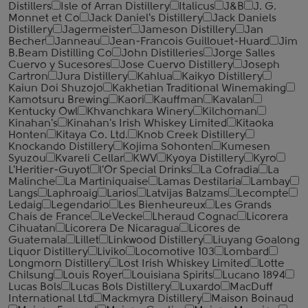
Distillers
Isle of Arran Distillery
Italicus
J&B
J. G.
Monnet et Co
Jack Daniel's Distillery
Jack Daniels
Distillery
Jagermeister
Jameson Distillery
Jan
Becher
Janneau
Jean-Francois Guillouet-Huard
Jim
B.Beam Distilling Co
John Distilleries
Jorge Salles
Cuervo y Sucesores
Jose Cuervo Distillery
Joseph
Cartron
Jura Distillery
Kahlua
Kaikyo Distillery
Kaiun Doi Shuzojo
Kakhetian Traditional Winemaking
Kamotsuru Brewing
Kaori
Kauffman
Kavalan
Kentucky Owl
Khvanchkara Winery
Kilchoman
Kinahan's
Kinahan's Irish Whiskey Limited
Kitaoka
Honten
Kitaya Co. Ltd.
Knob Creek Distillery
Knockando Distillery
Kojima Sohonten
Kumesen
Syuzou
Kvareli Cellar
KWV
Kyoya Distillery
Kyro
L'Heritier-Guyot
l'Or Special Drinks
La Cofradia
La
Malinche
La Martiniquaise
Lamas Destilaria
Lambay
Langs
Laphroaig
Larios
Latvijas Balzams
Lecompte
Ledaig
Legendario
Les Bienheureux
Les Grands
Chais de France
LeVecke
Lheraud Cognac
Licorera
Cihuatan
Licorera De Nicaragua
Licores de
Guatemala
Lillet
Linkwood Distillery
Liuyang Goalong
Liquor Distillery
Liviko
Locomotive 103
Lombard
Longmorn Distillery
Lost Irish Whiskey Limited
Lotte
Chilsung
Louis Royer
Louisiana Spirits
Lucano 1894
Lucas Bols
Lucas Bols Distillery
Luxardo
MacDuff
International Ltd
Mackmyra Distillery
Maison Boinaud