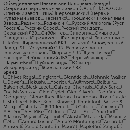
Объединенные Пензенские Водочные Заводы
Озерский спиртоводочный завод (ОСВЗ)
ООО ССБ
Опытный завод НИВА
Первомайский
Первый
Купажный Завод
Пермалко
Прошянский Коньячный
Завод
Радамир
Родник и К
Русский Алкоголь (Руст
Россия)
Русский Север
Русский стандарт
Саранский ЛВЗ
Сиббиттер
Синергия
Смирнов
Стандартъ
Стрижамент
Татспиртпром
Ташкентвино
Тейси
Тираспольский ВКЗ
Тульский Винокуренный
Завод 1911
Уржумский СВЗ
Усовские винно-
коньячные подвалы
Фортуна ЛВЗ
Царь Тигран
Чандари
Чебоксарский ЛВЗ
Черный знахарь
Шаумян-Вин
Шуйская водка
Юпитер
Инкорпорейтед
Ярославский ЛВЗ
Бренд
Chivas Regal
Singleton
Glenfiddich
Johnnie Walker
Dewar's
Hakushu
Aberlour
Aultmore
Balblair
Balvenie
Black Label
Caisteal Chamuis
Cutty Sark
English Whisky
Glen Clyde
Glen Silver's
Glenfarclas
Glengarry
Glenrothes
Haran
Inchmoan
Loch Castle
Mortlach
Silver Seal
Starward
Tomintoul
Wilson &
Morgan
14 Inkas
1800 Tequila
3 Caballos
7 злаков
A.E. Dor
A.H. Riise
Abducted
Aber Falls
Aberfort
Adamus
Agavita
Aguanile
Akashi
Akashi-Tai
Akvadiv
Altair
Amaro Lucano
Amaro Montenegro
Amarula
Anaseuli
Anejo Centuria
Aperol
Appleton
Araget