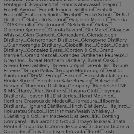
Fontagard
Franciacorta
Francis Abecassis
Frapin
Fratelli Averna
Fratelli Branca Distillerie
Fratelli
‎Francoli
Fraternity Spirits
Freihof
Fruko Schulz
G & J
Distillers
Gabriello Santoni
Gagliano Marcati
Gancia
GAS Familia
Gastronom
Gekkeikan
Gelas
Giacomo Sperone
Giarola Savem
Gin Mare
Glasgow
Whisky
Glen Garioch
Glencadam
Glendalough
Distillery
Glendronach Distillery
Glengoyne Distillery
Glenmorangie Distillery
Globefill Inc.
Godet
Golani
Distillery
Gonzalez Byass
Gordon & Co
Grand
Marnier
Grand Mezcal
Grandes Distilleries Peureux
Grays Inc.
Great Northern Distillery
Great Oaks
Green Tree Distillery
Green Utopia
Grenki list
Grupo
Estevez
Grupo Pellas
Gruppo Montenegro
Guillon
Painturaud
GVMT Group
Hakuro
Hakushika Tatsuuma
Honke Shuzo
Hakutsuru Sake Brewing
Halewood
Hamada
Hamburg Distilling Company
Handelshof NF
& MS
Hardy
Hart Brothers
Havana Club
Hayman
Distillers
Heaven Hill Distilleries
Henri Mounier
Heritiers Crassous de Medeuil
Herradura
Hibernia
Distillers
Highland Distillers
Hinch Distillery
Hitejinro
Hokusetsu Shuzo
Hot Irishman/Walsh Whiskey
I.Distilling & Co
Ian Macleod Distillers
IBC Bottling
Company
Illva Saronno Group
Imayo Tsukasa
Inata
Honten
Industria Licorera de Caldas
Industria Licorera
Quezalteca
Inis Tine Uisce Teoranta
Ioreli
Irish