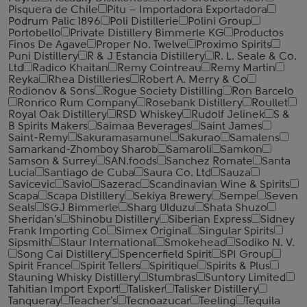
Pisquera de Chile
Pitu – Importadora Exportadora
Podrum Palic 1896
Poli Distillerie
Polini Group
Portobello
Private Distillery Bimmerle KG
Productos
Finos De Agave
Proper No. Twelve
Proximo Spirits
Puni Distillery
R & J Estancia Distillery
R. L. Seale & Co.
Ltd
Radico Khaitan
Remy Cointreau
Remy Martin
Reyka
Rhea Distilleries
Robert A. Merry & Co
Rodionov & Sons
Rogue Society Distilling
Ron Barcelo
Ronrico Rum Company
Rosebank Distillery
Roullet
Royal Oak Distillery
RSD Whiskey
Rudolf Jelinek
S &
B Spirits Makers
Saimaa Beverages
Saint James
Saint-Remy
Sakuramasamune
Sakurao
Samalens
Samarkand-Zhomboy Sharob
Samaroli
Samkon
Samson & Surrey
SAN.foods
Sanchez Romate
Santa
Lucia
Santiago de Cuba
Saura Co. Ltd
Sauza
Savicevic
Savio
Sazerac
Scandinavian Wine & Spirits
Scapa
Scapa Distillery
Sekiya Brewery
Sempe
Seven
Seals
SGJ Bimmerle
Sharg Ulduzu
Shata Shuzo
Sheridan's
Shinobu Distillery
Siberian Express
Sidney
Frank Importing Co
Simex Original
Singular Spirits
Sipsmith
Slaur International
Smokehead
Sodiko N. V.
Song Cai Distillery
Spencerfield Spirit
SPI Group
Spirit France
Spirit Tellers
Spiritique
Spirits & Plus
Stauning Whisky Distillery
Stumbras
Suntory Limited
Tahitian Import Export
Talisker
Talisker Distillery
Tanqueray
Teacher's
Tecnoazucar
Teeling
Tequila