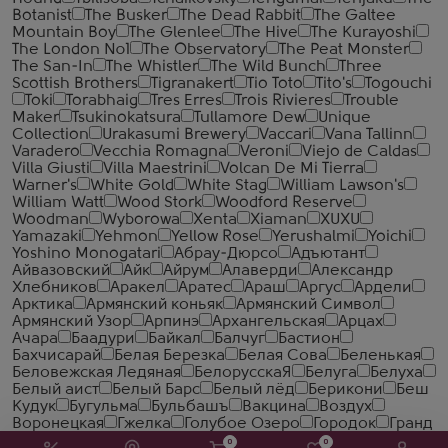
Botanist
The Busker
The Dead Rabbit
The Galtee
Mountain Boy
The Glenlee
The Hive
The Kurayoshi
The London №1
The Observatory
The Peat Monster
The San-In
The Whistler
The Wild Bunch
Three
Scottish Brothers
Tigranakert
Tio Toto
Tito's
Togouchi
Toki
Torabhaig
Tres Erres
Trois Rivieres
Trouble
Maker
Tsukinokatsura
Tullamore Dew
Unique
Collection
Urakasumi Brewery
Vaccari
Vana Tallinn
Varadero
Vecchia Romagna
Veroni
Viejo de Caldas
Villa Giusti
Villa Maestrini
Volcan De Mi Tierra
Warner's
White Gold
White Stag
William Lawson's
William Watt
Wood Stork
Woodford Reserve
Woodman
Wyborowa
Xenta
Xiaman
XUXU
Yamazaki
Yehmon
Yellow Rose
Yerushalmi
Yoichi
Yoshino Monogatari
Абрау-Дюрсо
Адъютант
Айвазовский
Айк
Айрум
Алаверди
Александр
Хлебников
Аракел
Аратес
Араш
Аргус
Ардели
Арктика
Армянский коньяк
Армянский Символ
Армянский Узор
Арпинэ
Архангельская
Арцах
Ачара
Баадури
Байкал
Балчуг
Бастион
Бахчисарай
Белая Березка
Белая Сова
Беленькая
Беловежская Ледяная
БелорусскаЯ
Белуга
Белуха
Белый аист
Белый Барс
Белый лёд
Берикони
Беш
Кудук
Бугульма
Бульбашъ
Вакцина
Воздух
Воронецкая
Гжелка
Голубое Озеро
Городок
Гранд
Ереван
Гранд Нарине
Дагестанский
Дербент
0
0