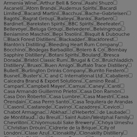
Armenia Wine
Arthur Bell & Sons
Asahi Shuzo
Ascaneli
Atom Brands
Audemus Spirits
Bacardi
Limited
Bacardi Martini
Bacchus
Bache-Gabrielsen
Bagots
Bagrat Group
Baileys
Banks
Barbero
Bardinet
Bareksten Spirits
BBC Spirits
Beefeater
Bellevoye
Beluga Group
Belvedere
Belvingroup
Beniamino Maschio
Bepi Tosolini
Bisquit & Dubouche
Black Forest Distillers
Blackadder
Blackforest
Blanton's Distilling
Bleeding Heart Rum Company
Bocchino
Bodegas Barbadillo
Bolero & Co
Bombay
Sapphire Distillery
Botani Spirits
Boulard
Bresca
Dorada
Bristol Classic Rum
Brugal & Co
Bruichladdich
Distillery
Bruxo
Buen Amigo
Buffalo Trace Distillery
Bulleit
Burlington Drinks Company
Burrito Fiestero
Busnel
Buster's
C and C International Ltd
Caballero
Caicedra Brand & Export Solutions
Camino Real
Campari
Campbell Mayer
Camus
Caney
Canti
Casa Armando Guillermo Prieto
Casa Don Ramon
Casa Don Roberto
Casa Lumbre
Casa Maestri
Casa
Orendain
Casa Perro Santo
Casa Tequilera de Arandas
Casoni
Castarede
Cavino
Cazadores
Cevico
Chabot Armagnac
Abkhaz
d'Heberto
de Laubade
de Montifaud
du Breuil
Saint Aubin/Westphal Family
Chevrillon
Chiyomusubi Sake Brewery
Choya Umeshu
Christian Drouin
Cidrerie de la Brique
City of
London
Clase Azul
Clonakilty
Clonakilty Distillery