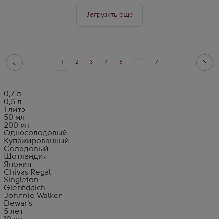
Загрузить ещё
2
3
4
5
7
1
0,7 л
0,5 л
1 литр
50 мл
200 мл
Односолодовый
Купажированный
Солодовый
Шотландия
Япония
Chivas Regal
Singleton
Glenfiddich
Johnnie Walker
Dewar's
5 лет