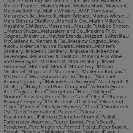
Maison Ferrand
Maison Gautier
Maison Mauxion
Maison Prunier
Maker's Mark
Makers Mark
Malecon
Mallows Bottling
Malt'b Whiskey
MAP Company
Marancheville
Marcati
Marie Brizard
Markus Wieser
Mars Shinshu Distillery
Martell & Co
Martin Miller's
Masahiro Distillery
Massenez
Masuda Tokubee Shoten
Matsui Shuzo
Matusalem and Co
Maxime Trijol
Cognac
Maximus
Mayfair Brands
Mazzetti d'Altavilla
McClelland's
Menard & Fils
Meukow Cognac
Mey
Alkollu Ickiler Sanayii ve Ticaret
Mezan
Michter's
Distillery
Midleton Distillery
Mijnaberd
Milestone
Beverages
Millesimes & Tradition
Minami Alps Wine
and Beverages
Mizubasho
Moe Distillery
Moet
Hennessy
Molinari
Monin
Mount Gay
Mozart
Distillerie
Mrganush
Muirhead's
Muller de Bebidas
MV Group
Myokoshuzo Co. Ltd.
Nagai
Nahapet
Brandy Company
Nakano Sake Brewery
Naud Spirits &
Distillery
Navy Island Rum Company
Nelson's Green
Brier
Niigata Beer
Nocheluna
Nolet Distillery
Nonino
Novabev Group
Nusa Cana
Oban
Ohanyan
Brandy Company
Old Bushmills Distillery
Oliver and
Oliver
Olmeca
Ota Sake Brewery
Otard
Oxenham &
Cy
Ozeki Corporation
Palavani
Palenque
Tragalumbare
Palirna u Zeleneho Stromu
Pallini
Parichskaya vinarnya
Pearse Lyons
Peat's Beast
Penderyn
Pere Magloire
Pernod Ricard
Peter Busch
Peyrat
Piccadily Distilleries
Pierre Croizet
Pilzer