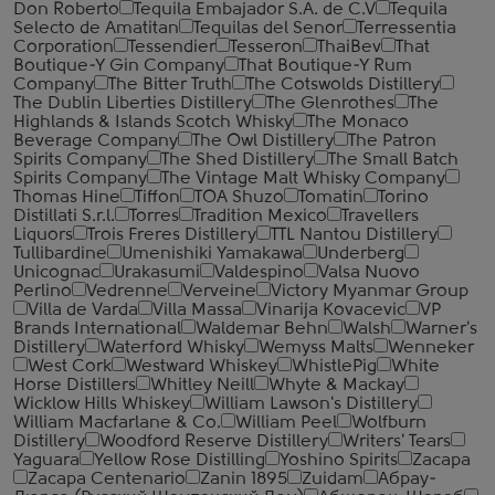
Don Roberto
Tequila Embajador S.A. de C.V
Tequila
Selecto de Amatitan
Tequilas del Senor
Terressentia
Corporation
Tessendier
Tesseron
ThaiBev
That
Boutique-Y Gin Company
That Boutique-Y Rum
Company
The Bitter Truth
The Cotswolds Distillery
The Dublin Liberties Distillery
The Glenrothes
The
Highlands & Islands Scotch Whisky
The Monaco
Beverage Company
The Owl Distillery
The Patron
Spirits Company
The Shed Distillery
The Small Batch
Spirits Company
The Vintage Malt Whisky Company
Thomas Hine
Tiffon
TOA Shuzo
Tomatin
Torino
Distillati S.r.l.
Torres
Tradition Mexico
Travellers
Liquors
Trois Freres Distillery
TTL Nantou Distillery
Tullibardine
Umenishiki Yamakawa
Underberg
Unicognac
Urakasumi
Valdespino
Valsa Nuovo
Perlino
Vedrenne
Verveine
Victory Myanmar Group
Villa de Varda
Villa Massa
Vinarija Kovacevic
VP
Brands International
Waldemar Behn
Walsh
Warner's
Distillery
Waterford Whisky
Wemyss Malts
Wenneker
West Cork
Westward Whiskey
WhistlePig
White
Horse Distillers
Whitley Neill
Whyte & Mackay
Wicklow Hills Whiskey
William Lawson's Distillery
William Macfarlane & Co.
William Peel
Wolfburn
Distillery
Woodford Reserve Distillery
Writers' Tears
Yaguara
Yellow Rose Distilling
Yoshino Spirits
Zacapa
Zacapa Centenario
Zanin 1895
Zuidam
Абрау-