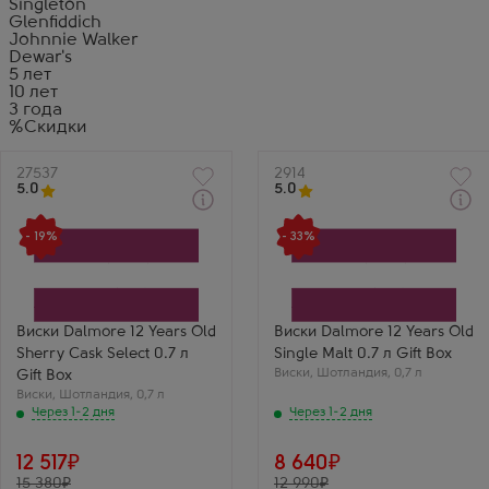
Singleton
Glenfiddich
Johnnie Walker
Dewar's
5 лет
10 лет
3 года
%Скидки
Артикул
27537
Артикул
2914
5.0
5.0
Через 1-2 дня
Через 1-2 дня
Виски
Виски
- 19%
- 33%
Далмор 12-летний Шерри
Далмор 12 Лет
Каск Селект в
Односолодовый
подарочной коробке
Производитель
Производитель
Dalmore
Dalmore
Регион
Регион
Хайленд (Высокогорье)
Виски Dalmore 12 Years Old
Виски Dalmore 12 Years Old
Хайленд (Высокогорье)
Выдержка
Sherry Cask Select 0.7 л
Single Malt 0.7 л Gift Box
Выдержка
12 лет
12 лет
Виски
Василий Т.
,
Шотландия
,
0,7 л
Gift Box
Геннадий Р.
Далмор 12 — мой
Виски
,
Шотландия
,
0,7 л
Шерри Каск Селект
вход в мир
Через 1-2 дня
Через 1-2 дня
от Далмора — это
односолодового
усиленная версия
виски. Обожаю этот
двенашки. Хереса
аромат
12 517
8 640
тут еще больше:
апельсиновой цедры
15 380
изюм, специи,
12 990
и шоколада.