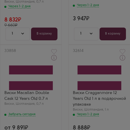
Виски
,
Шотландия
,
0,7 л
Через 1-2 дня
Через 1-2 дня
3 947
8 832
9 660
1
1
В корзину
В корзину
Артикул
33858
Артикул
32614
Забрать сегодня
Через 1-2 дня
Виски
Виски
Макаллан Дабл Каск 12
Краганмо 12 Лет в
Лет
подарочной коробке
Производитель
Производитель
Macallan
Cragganmore Distillery
Выдержка
Выдержка
12 лет
12 лет
Виски Macallan Double
Виски Cragganmore 12
Cask 12 Years Old 0.7 л
Years Old 1 л в подарочной
Виски
,
Шотландия
,
0,7 л
упаковке
Виски
,
Шотландия
,
1 л
Забрать сегодня
Через 1-2 дня
от 9 891
8 888