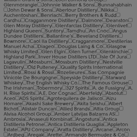
William Grant & Sons
Loch Lomond Group
Glenmorangie
Johnnie Walker & Sons
Bunnahabhain
John Dewar & Sons
Aberlour Distillery
Nikka
Auchentoshan
Benriach
Berry Brothers & Rudd
Cardhu
Cragganmore Distillery
Dalmore
Deanston
Glen Moray Distillery
Glenfarclas Distillery
Glenlivet
Highland Queen
Suntory
Tamdhu
An Cnoc
Angus
Dundee Distillers
Ballantine's
Beveland Distillers
Bowmore
Caol Ila Distillery
Cragganmore
Destilerias
Manuel Acha
Diageo
Douglas Laing & Co
Glasgow
Whisky Limited
Glen Elgin
Glen Turner
Glenkinchie
Highland Park
Inver House Distillers LTD
Isle Of Jura
Lagavulin
Mossburn
Mossburn Distillery
Nestville
Distillery
Old Pulteney
Quality Spirits International
Limited
Rossi & Rossi
Rozelieures
Sas Compagnie
Vinicole De Bourgogne
Speyside Distillery
Starward
Whiskey
The English Whisky Co.
The Famous Grouse
The Irishman
Tobermory
327 Spirits
A. de Fussigny
A.
H. Riise Spirits
A.E. Dor Cognac
Aberfeldy
Absolut
Aceo
ADS Spirits
Agrotequilera de Jalisco
Aizu
Homare
Akashi Sake Brewery
Akita Seishu
Albert
Bichot
Alistair Duncan
Allied Brands
Altia Group
Alvisa Alcohol Group
Amber Latvijas Balzams AS
Ambrosia
Anaseuli Kombinat
Angostura
Antica
Distilleria Petrone
Antica Distilleria Quaglia
Appleton
Estate
APU Company
Aratta Distillery
Arcane
Arcon
Ardbeg
Aregak
Arette
Armando Bermudez & Co