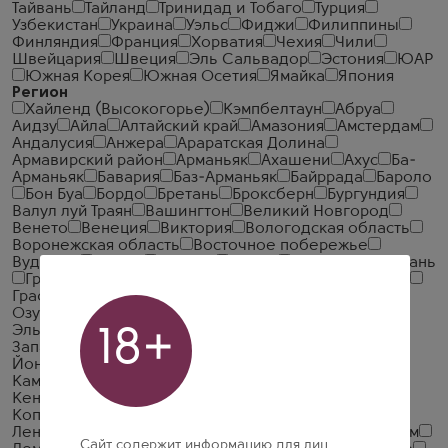
Тайвань
Тайланд
Тринидад и Тобаго
Турция
Узбекистан
Украина
Уэльс
Фиджи
Филиппины
Финляндия
Франция
Хорватия
Чехия
Чили
Швейцария
Швеция
Эль Сальвадор
Эстония
ЮАР
Южная Корея
Южная Осетия
Ямайка
Япония
Регион
Хайленд (Высокогорье)
Кэмпбелтаун
Абруа
Аидзу
Айла
Алтайский край
Амазония
Амстердам
Андалусия
Анжера
Араратская Долина
Армавирский район
Арманьяк
Ахашени
Ахус
Ба-
Арманьяк
Бавария
Баз-Арманьяк
Байррада
Бароло
Бон Буа
Бордо
Бретань
Броксберн
Бургундия
Валул луй Траян
Вашингтон
Великий Новгород
Венето
Венеция
Виктория
Вологодская область
Воронежская область
Восточное побережье
Вудфорд
Гавана
Гасконь
Глазго
Гран Фин Шампань
Гранд Шампань
Графство Антрим
Графство Даун
Графство Корк
Графство Уэстмит
Гурия
Гурия /
Озургети
Дагестан
Демерара
Дербент
Долина
Эльки
Дублин
Дуранго
Ереван
Зальцбург
18+
Западное Высокогорье
Ивановская Область
Йонедзава
Казань
Калабрия
Калининград
Кампания
Карловы Вары
Каталония
Кахетия
Кентукки
Киото
Кодру
Кокимбо
Коньяк
Копенгаген
Краснодарский край
Крым
Ламбей
Ленинградская область
Лигурия
Лимпопо
Литрим
Сайт содержит информацию для лиц