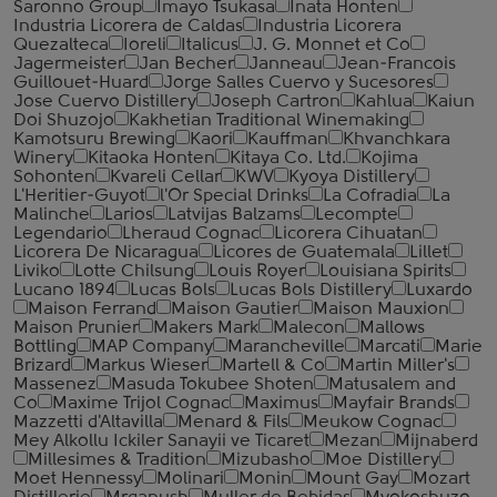
Saronno Group
Imayo Tsukasa
Inata Honten
Industria Licorera de Caldas
Industria Licorera
Quezalteca
Ioreli
Italicus
J. G. Monnet et Co
Jagermeister
Jan Becher
Janneau
Jean-Francois
Guillouet-Huard
Jorge Salles Cuervo y Sucesores
Jose Cuervo Distillery
Joseph Cartron
Kahlua
Kaiun
Doi Shuzojo
Kakhetian Traditional Winemaking
Kamotsuru Brewing
Kaori
Kauffman
Khvanchkara
Winery
Kitaoka Honten
Kitaya Co. Ltd.
Kojima
Sohonten
Kvareli Cellar
KWV
Kyoya Distillery
L'Heritier-Guyot
l'Or Special Drinks
La Cofradia
La
Malinche
Larios
Latvijas Balzams
Lecompte
Legendario
Lheraud Cognac
Licorera Cihuatan
Licorera De Nicaragua
Licores de Guatemala
Lillet
Liviko
Lotte Chilsung
Louis Royer
Louisiana Spirits
Lucano 1894
Lucas Bols
Lucas Bols Distillery
Luxardo
Maison Ferrand
Maison Gautier
Maison Mauxion
Maison Prunier
Makers Mark
Malecon
Mallows
Bottling
MAP Company
Marancheville
Marcati
Marie
Brizard
Markus Wieser
Martell & Co
Martin Miller's
Massenez
Masuda Tokubee Shoten
Matusalem and
Co
Maxime Trijol Cognac
Maximus
Mayfair Brands
Mazzetti d'Altavilla
Menard & Fils
Meukow Cognac
Mey Alkollu Ickiler Sanayii ve Ticaret
Mezan
Mijnaberd
Millesimes & Tradition
Mizubasho
Moe Distillery
Moet Hennessy
Molinari
Monin
Mount Gay
Mozart