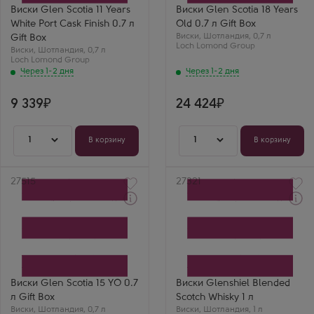
Бренд
Glen Scotia
Виски Glen Scotia 11 Years
Виски Glen Scotia 18 Years
Glen Scotia
Регион
White Port Cask Finish 0.7 л
Old 0.7 л Gift Box
Регион
Кэмпбелтаун
Кэмпбелтаун
Виски
Выдержка
,
Шотландия
,
0,7 л
Gift Box
Выдержка
Loch Lomond Group
18 лет
Виски
,
Шотландия
,
0,7 л
11 лет
Loch Lomond Group
Через 1-2 дня
Через 1-2 дня
9 339
24 424
1
1
В корзину
В корзину
Артикул
27515
Артикул
27321
Через 1-2 дня
Через 1-2 дня
Виски
Виски
Глен Скоша 15 лет в
Гленшил Блендед Скотч
подарочной упаковке
Виски
Производитель
Производитель
Loch Lomond Group
Loch Lomond Group
Бренд
Регион
Glen Scotia
Хайленд (Высокогорье)
Виски Glen Scotia 15 YO 0.7
Виски Glenshiel Blended
Регион
л Gift Box
Scotch Whisky 1 л
Кэмпбелтаун
Виски
Выдержка
,
Шотландия
,
0,7 л
Виски
,
Шотландия
,
1 л