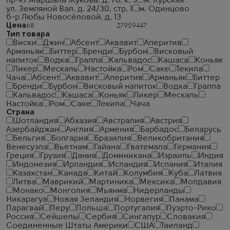
пр-кт Маршала Жукова. д. 78. к. 3
м. Курская
ул. Земляной Вал. д. 24/30. стр. 1
м. Одинцово
б-р Любы Новосёловой. д. 13
Цена
Тип товара
Виски
Джин
Абсент
Аквавит
Аперитив
Арманьяк
Биттер
Бренди
Бурбон
Висковый
напиток
Водка
Граппа
Кальвадос
Кашаса
Коньяк
Ликер
Мескаль
Настойка
Ром
Саке
Текила
Чача
Абсент
Аквавит
Аперитив
Арманьяк
Биттер
Бренди
Бурбон
Висковый напиток
Водка
Граппа
Кальвадос
Кашаса
Коньяк
Ликер
Мескаль
Настойка
Ром
Саке
Текила
Чача
Страна
Шотландия
Абхазия
Австралия
Австрия
Азербайджан
Англия
Армения
Барбадос
Беларусь
Бельгия
Болгария
Бразилия
Великобритания
Венесуэла
Вьетнам
Гайана
Гватемала
Германия
Греция
Грузия
Дания
Доминикана
Израиль
Индия
Индонезия
Ирландия
Исландия
Испания
Италия
Казахстан
Канада
Китай
Колумбия
Куба
Латвия
Литва
Маврикий
Мартиника
Мексика
Молдавия
Монако
Монголия
Мьянма
Нидерланды
Никарагуа
Новая Зеландия
Норвегия
Панама
Парагвай
Перу
Польша
Португалия
Пуэрто-Рико
Россия
Сейшелы
Сербия
Сингапур
Словакия
Соединенные Штаты Америки
США
Таиланд