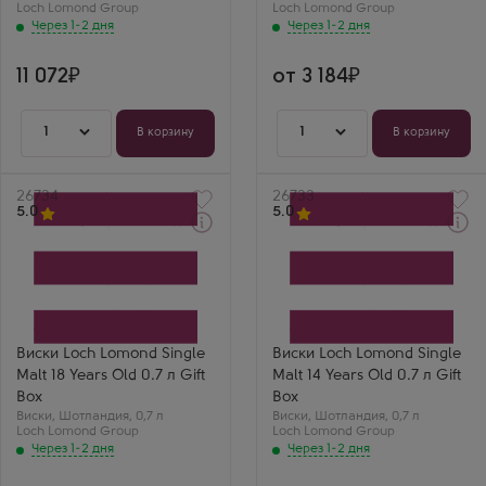
Loch Lomond Group
15 лет
Loch Lomond Group
Через 1-2 дня
Через 1-2 дня
11 072
от 3 184
1
1
В корзину
В корзину
Артикул
26734
Артикул
26733
5.0
5.0
Через 1-2 дня
Через 1-2 дня
Виски
Виски
Лох Ломонд Сингл Молт
Лох Ломонд Сингл Молт
18 Лет в подарочной
14 Лет в подарочной
коробке
коробке
Производитель
Производитель
Loch Lomond Group
Loch Lomond Group
Регион
Регион
Виски Loch Lomond Single
Виски Loch Lomond Single
Хайленд (Высокогорье)
Хайленд (Высокогорье)
Malt 18 Years Old 0.7 л Gift
Malt 14 Years Old 0.7 л Gift
Выдержка
Выдержка
18 лет
14 лет
Box
Box
Дмитрий М.
Петр М.
Виски
,
Шотландия
,
0,7 л
Виски
,
Шотландия
,
0,7 л
Четырнадцать лет
Десять лет
Loch Lomond Group
Loch Lomond Group
выдержки дали
классического
Через 1-2 дня
Через 1-2 дня
отличную плотность.
солода. Самый
Вкус спелых ягод и
надежный выбор