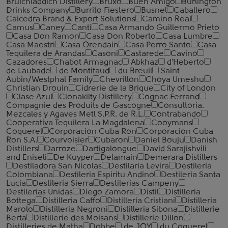
Bruichladdich Distillery
Bruxo
Buen Amigo
Burlington
Drinks Company
Burrito Fiestero
Busnel
Caballero
Caicedra Brand & Export Solutions
Camino Real
Camus
Caney
Canti
Casa Armando Guillermo Prieto
Casa Don Ramon
Casa Don Roberto
Casa Lumbre
Casa Maestri
Casa Orendain
Casa Perro Santo
Casa
Tequilera de Arandas
Casoni
Castarede
Cavino
Cazadores
Chabot Armagnac
Abkhaz
d'Heberto
de Laubade
de Montifaud
du Breuil
Saint
Aubin/Westphal Family
Chevrillon
Choya Umeshu
Christian Drouin
Cidrerie de la Brique
City of London
Clase Azul
Clonakilty Distillery
Cognac Ferrand
Compagnie des Produits de Gascogne
Consultoria.
Mezcales y Agaves Metl S.P.R. de R.L.
Contrabando
Cooperativa Tequilera La Magdalena
Cooymans
Coquerel
Corporacion Cuba Ron
Corporacion Cuba
Ron S.A.
Courvoisier
Cubaron
Daniel Bouju
Danish
Distillers
Darroze
Dartigalongue
David Sarajishvili
and Eniseli
De Kuyper
Delamain
Demerara Distillers
Destiladora San Nicolas
Destilaria Levira
Destileria
Colombiana
Destileria Espiritu Andino
Destileria Santa
Lucia
Destileria Sierra
Destilerias Campeny
Destilerias Unidas
Diego Zamora
Distil
Distilleria
Bottega
Distilleria Caffo
Distilleria Cristiani
Distilleria
Marolo
Distilleria Negroni
Distilleria Sibona
Distillerie
Berta
Distillerie des Moisans
Distillerie Dillon
Distilleries de Matha
Dobbe
de JOY
du Coquerel