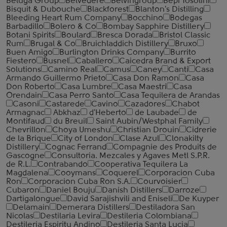
Beluga Group
Belvedere
Belvingroup
Bepi Tosolini
Bisquit & Dubouche
Blackforest
Blanton's Distilling
Bleeding Heart Rum Company
Bocchino
Bodegas
Barbadillo
Bolero & Co
Bombay Sapphire Distillery
Botani Spirits
Boulard
Bresca Dorada
Bristol Classic
Rum
Brugal & Co
Bruichladdich Distillery
Bruxo
Buen Amigo
Burlington Drinks Company
Burrito
Fiestero
Busnel
Caballero
Caicedra Brand & Export
Solutions
Camino Real
Camus
Caney
Canti
Casa
Armando Guillermo Prieto
Casa Don Ramon
Casa
Don Roberto
Casa Lumbre
Casa Maestri
Casa
Orendain
Casa Perro Santo
Casa Tequilera de Arandas
Casoni
Castarede
Cavino
Cazadores
Chabot
Armagnac
Abkhaz
d'Heberto
de Laubade
de
Montifaud
du Breuil
Saint Aubin/Westphal Family
Chevrillon
Choya Umeshu
Christian Drouin
Cidrerie
de la Brique
City of London
Clase Azul
Clonakilty
Distillery
Cognac Ferrand
Compagnie des Produits de
Gascogne
Consultoria. Mezcales y Agaves Metl S.P.R.
de R.L.
Contrabando
Cooperativa Tequilera La
Magdalena
Cooymans
Coquerel
Corporacion Cuba
Ron
Corporacion Cuba Ron S.A.
Courvoisier
Cubaron
Daniel Bouju
Danish Distillers
Darroze
Dartigalongue
David Sarajishvili and Eniseli
De Kuyper
Delamain
Demerara Distillers
Destiladora San
Nicolas
Destilaria Levira
Destileria Colombiana
Destileria Espiritu Andino
Destileria Santa Lucia