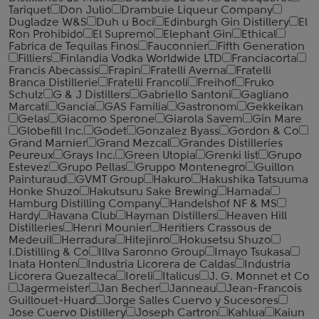
Tariquet
Don Julio
Drambuie Liqueur Company
Dugladze W&S
Duh u Boci
Edinburgh Gin Distillery
El
Ron Prohibido
El Supremo
Elephant Gin
Ethical
Fabrica de Tequilas Finos
Fauconnier
Fifth Generation
Filliers
Finlandia Vodka Worldwide LTD
Franciacorta
Francis Abecassis
Frapin
Fratelli Averna
Fratelli
Branca Distillerie
Fratelli ‎Francoli
Freihof
Fruko
Schulz
G & J Distillers
Gabriello Santoni
Gagliano
Marcati
Gancia
GAS Familia
Gastronom
Gekkeikan
Gelas
Giacomo Sperone
Giarola Savem
Gin Mare
Globefill Inc.
Godet
Gonzalez Byass
Gordon & Co
Grand Marnier
Grand Mezcal
Grandes Distilleries
Peureux
Grays Inc.
Green Utopia
Grenki list
Grupo
Estevez
Grupo Pellas
Gruppo Montenegro
Guillon
Painturaud
GVMT Group
Hakuro
Hakushika Tatsuuma
Honke Shuzo
Hakutsuru Sake Brewing
Hamada
Hamburg Distilling Company
Handelshof NF & MS
Hardy
Havana Club
Hayman Distillers
Heaven Hill
Distilleries
Henri Mounier
Heritiers Crassous de
Medeuil
Herradura
Hitejinro
Hokusetsu Shuzo
I.Distilling & Co
Illva Saronno Group
Imayo Tsukasa
Inata Honten
Industria Licorera de Caldas
Industria
Licorera Quezalteca
Ioreli
Italicus
J. G. Monnet et Co
Jagermeister
Jan Becher
Janneau
Jean-Francois
Guillouet-Huard
Jorge Salles Cuervo y Sucesores
Jose Cuervo Distillery
Joseph Cartron
Kahlua
Kaiun