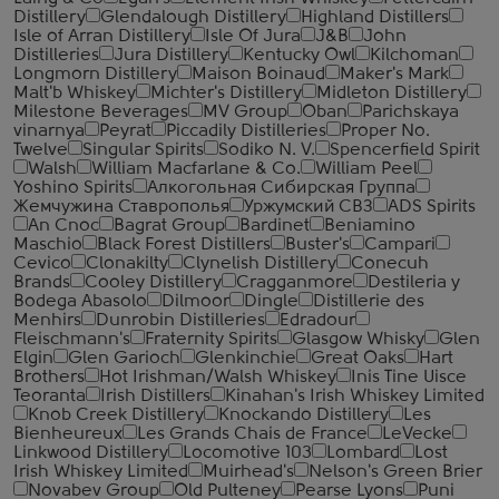
Distillery
Glendalough Distillery
Highland Distillers
Isle of Arran Distillery
Isle Of Jura
J&B
John
Distilleries
Jura Distillery
Kentucky Owl
Kilchoman
Longmorn Distillery
Maison Boinaud
Maker's Mark
Malt'b Whiskey
Michter's Distillery
Midleton Distillery
Milestone Beverages
MV Group
Oban
Parichskaya
vinarnya
Peyrat
Piccadily Distilleries
Proper No.
Twelve
Singular Spirits
Sodiko N. V.
Spencerfield Spirit
Walsh
William Macfarlane & Co.
William Peel
Yoshino Spirits
Алкогольная Сибирская Группа
Жемчужина Ставрополья
Уржумский СВЗ
ADS Spirits
An Cnoc
Bagrat Group
Bardinet
Beniamino
Maschio
Black Forest Distillers
Buster's
Campari
Cevico
Clonakilty
Clynelish Distillery
Conecuh
Brands
Cooley Distillery
Cragganmore
Destileria y
Bodega Abasolo
Dilmoor
Dingle
Distillerie des
Menhirs
Dunrobin Distilleries
Edradour
Fleischmann's
Fraternity Spirits
Glasgow Whisky
Glen
Elgin
Glen Garioch
Glenkinchie
Great Oaks
Hart
Brothers
Hot Irishman/Walsh Whiskey
Inis Tine Uisce
Teoranta
Irish Distillers
Kinahan's Irish Whiskey Limited
Knob Creek Distillery
Knockando Distillery
Les
Bienheureux
Les Grands Chais de France
LeVecke
Linkwood Distillery
Locomotive 103
Lombard
Lost
Irish Whiskey Limited
Muirhead's
Nelson's Green Brier
Novabev Group
Old Pulteney
Pearse Lyons
Puni