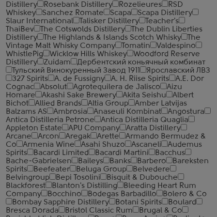
Distillery
Rosebank Distillery
Rozelieures
RSD
Whiskey
Sanchez Romate
Scapa
Scapa Distillery
Slaur International
Talisker Distillery
Teacher's
ThaiBev
The Cotswolds Distillery
The Dublin Liberties
Distillery
The Highlands & Islands Scotch Whisky
The
Vintage Malt Whisky Company
Tomatin
Valdespino
WhistlePig
Wicklow Hills Whiskey
Woodford Reserve
Distillery
Zuidam
Дербентский коньячный комбинат
Тульский Винокуренный Завод 1911
Ярославский ЛВЗ
327 Spirits
A. de Fussigny
A. H. Riise Spirits
A.E. Dor
Cognac
Absolut
Agrotequilera de Jalisco
Aizu
Homare
Akashi Sake Brewery
Akita Seishu
Albert
Bichot
Allied Brands
Altia Group
Amber Latvijas
Balzams AS
Ambrosia
Anaseuli Kombinat
Angostura
Antica Distilleria Petrone
Antica Distilleria Quaglia
Appleton Estate
APU Company
Aratta Distillery
Arcane
Arcon
Aregak
Arette
Armando Bermudez &
Co
Armenia Wine
Asahi Shuzo
Ascaneli
Audemus
Spirits
Bacardi Limited
Bacardi Martini
Bacchus
Bache-Gabrielsen
Baileys
Banks
Barbero
Bareksten
Spirits
Beefeater
Beluga Group
Belvedere
Belvingroup
Bepi Tosolini
Bisquit & Dubouche
Blackforest
Blanton's Distilling
Bleeding Heart Rum
Company
Bocchino
Bodegas Barbadillo
Bolero & Co
Bombay Sapphire Distillery
Botani Spirits
Boulard
Bresca Dorada
Bristol Classic Rum
Brugal & Co