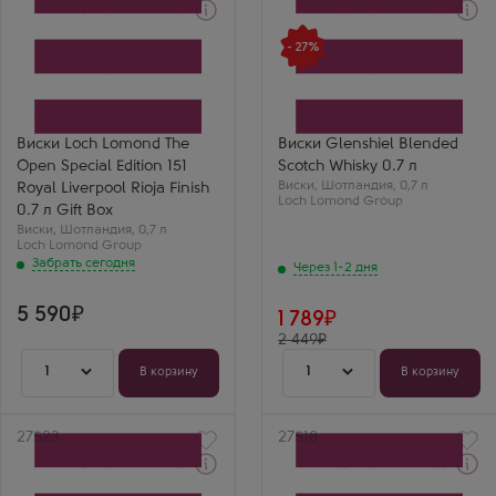
Забрать сегодня
Через 1-2 дня
Виски
Виски
- 27%
Лох Ломонд Опен
Гленшил Блендед Скотч
Спешиал Эдишн 151 Роял
Виски
Ливерпуль Риоха Финиш
Производитель
в подарочной коробке
Loch Lomond Group
Производитель
Регион
Loch Lomond Group
Хайленд (Высокогорье)
Виски Loch Lomond The
Виски Glenshiel Blended
Регион
Выдержка
Open Special Edition 151
Scotch Whisky 0.7 л
Хайленд (Высокогорье)
3 года
Виски
,
Шотландия
,
0,7 л
Royal Liverpool Rioja Finish
Loch Lomond Group
0.7 л Gift Box
Виски
,
Шотландия
,
0,7 л
Loch Lomond Group
Забрать сегодня
Через 1-2 дня
5 590
1 789
2 449
1
1
В корзину
В корзину
Артикул
27523
Артикул
27518
Через 1-2 дня
Через 1-2 дня