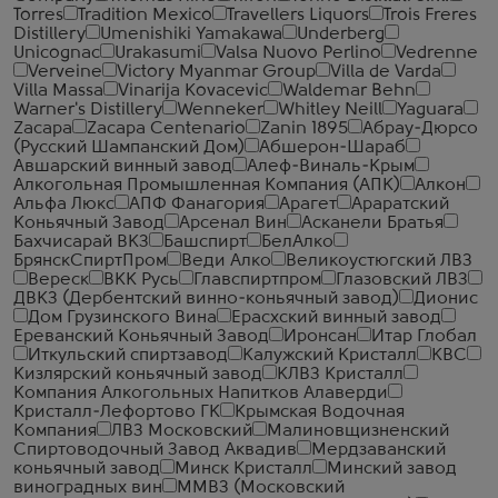
Torres
Tradition Mexico
Travellers Liquors
Trois Freres
Distillery
Umenishiki Yamakawa
Underberg
Unicognac
Urakasumi
Valsa Nuovo Perlino
Vedrenne
Verveine
Victory Myanmar Group
Villa de Varda
Villa Massa
Vinarija Kovacevic
Waldemar Behn
Warner's Distillery
Wenneker
Whitley Neill
Yaguara
Zacapa
Zacapa Centenario
Zanin 1895
Абрау-Дюрсо
(Русский Шампанский Дом)
Абшерон-Шараб
Авшарский винный завод
Алеф-Виналь-Крым
Алкогольная Промышленная Компания (АПК)
Алкон
Альфа Люкс
АПФ Фанагория
Арагет
Араратский
Коньячный Завод
Арсенал Вин
Асканели Братья
Бахчисарай ВКЗ
Башспирт
БелАлко
БрянскСпиртПром
Веди Алко
Великоустюгский ЛВЗ
Вереск
ВКК Русь
Главспиртпром
Глазовский ЛВЗ
ДВКЗ (Дербентский винно-коньячный завод)
Дионис
Дом Грузинского Вина
Ерасхский винный завод
Ереванский Коньячный Завод
Иронсан
Итар Глобал
Иткульский спиртзавод
Калужский Кристалл
КВС
Кизлярский коньячный завод
КЛВЗ Кристалл
Компания Алкогольных Напитков Алаверди
Кристалл-Лефортово ГК
Крымская Водочная
Компания
ЛВЗ Московский
Малиновщизненский
Спиртоводочный Завод Аквадив
Мердзаванский
коньячный завод
Минск Кристалл
Минский завод
виноградных вин
ММВЗ (Московский