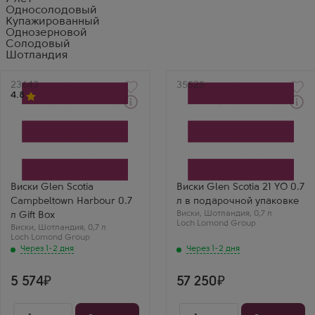
Односолодовый
Купажированный
Однозерновой
Солодовый
Шотландия
Артикул
23643
Артикул
35525
4.8
Через 1-2 дня
Через 1-2 дня
Виски
Виски
Глен Скотиа Кэмпбелтаун
Глен Скоша 21 год в
Харбор в подарочной
подарочной коробке
коробке
Производитель
Производитель
Loch Lomond Group
Loch Lomond Group
Регион
Бренд
Кэмпбелтаун
Виски Glen Scotia
Виски Glen Scotia 21 YO 0.7
Glen Scotia
Выдержка
Campbeltown Harbour 0.7
л в подарочной упаковке
Регион
21 год
Кэмпбелтаун
Виски
,
Шотландия
,
0,7 л
л Gift Box
Илья
Loch Lomond Group
Виски
,
Шотландия
,
0,7 л
Glen Scotia
Loch Lomond Group
Campbeltown Gift
Через 1-2 дня
Через 1-2 дня
Box — необычный!
Солоновато-
морской характер,
5 574
57 250
но очень
интересный. Для тех,
кто любит
эксперименты.