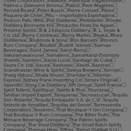
Ozeki Corporation
Palavani
Palenque Tragalumbare
Palirna u Zeleneho Stromu
Pallini
Pere Magloire
Pernod Ricard
Peter Busch
Pierre Croizet
Pilzer
Pisquera de Chile
Pitu – Importadora Exportadora
Podrum Palic 1896
Poli Distillerie
Portobello
Private
Distillery Bimmerle KG
Productos Finos De Agave
Proximo Spirits
R & J Estancia Distillery
R. L. Seale &
Co. Ltd
Remy Cointreau
Remy Martin
Reyka
Rhea
Distilleries
Rodionov & Sons
Ron Barcelo
Ronrico
Rum Company
Roullet
Rudolf Jelinek
Saimaa
Beverages
Saint James
Saint-Remy
Sakuramasamune
Samalens
Samarkand-Zhomboy
Sharob
Samkon
Santa Lucia
Santiago de Cuba
Saura Co. Ltd
Sauza
Savicevic
Savio
Sazerac
Scandinavian Wine & Spirits
Sekiya Brewery
Sempe
Sharg Ulduzu
Shata Shuzo
Sheridan's
Siberian
Express
Sidney Frank Importing Co
Simex Original
Sipsmith
Song Cai Distillery
SPI Group
Spirit France
Spirit Tellers
Spiritique
Spirits & Plus
Stumbras
Tahitian Import Export
Tanqueray
Tecnoazucar
Tequila
Don Roberto
Tequila Embajador S.A. de C.V
Tequila
Selecto de Amatitan
Tequilas del Senor
Terressentia
Corporation
Tesseron
That Boutique-Y Gin Company
That Boutique-Y Rum Company
The Bitter Truth
The
Monaco Beverage Company
The Patron Spirits
Company
The Shed Distillery
The Small Batch Spirits
Company
Thomas Hine
Tiffon
Torino Distillati S.r.l.