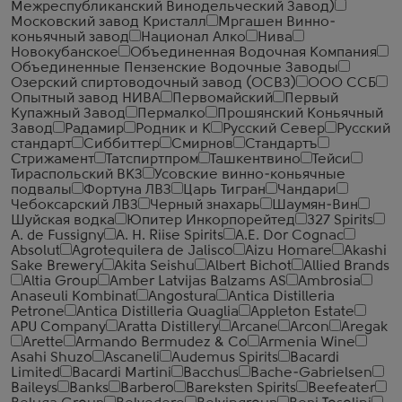
Межреспубликанский Винодельческий Завод)
Московский завод Кристалл
Мргашен Винно-
коньячный завод
Национал Алко
Нива
Новокубанское
Объединенная Водочная Компания
Объединенные Пензенские Водочные Заводы
Озерский спиртоводочный завод (ОСВЗ)
ООО ССБ
Опытный завод НИВА
Первомайский
Первый
Купажный Завод
Пермалко
Прошянский Коньячный
Завод
Радамир
Родник и К
Русский Север
Русский
стандарт
Сиббиттер
Смирнов
Стандартъ
Стрижамент
Татспиртпром
Ташкентвино
Тейси
Тираспольский ВКЗ
Усовские винно-коньячные
подвалы
Фортуна ЛВЗ
Царь Тигран
Чандари
Чебоксарский ЛВЗ
Черный знахарь
Шаумян-Вин
Шуйская водка
Юпитер Инкорпорейтед
327 Spirits
A. de Fussigny
A. H. Riise Spirits
A.E. Dor Cognac
Absolut
Agrotequilera de Jalisco
Aizu Homare
Akashi
Sake Brewery
Akita Seishu
Albert Bichot
Allied Brands
Altia Group
Amber Latvijas Balzams AS
Ambrosia
Anaseuli Kombinat
Angostura
Antica Distilleria
Petrone
Antica Distilleria Quaglia
Appleton Estate
APU Company
Aratta Distillery
Arcane
Arcon
Aregak
Arette
Armando Bermudez & Co
Armenia Wine
Asahi Shuzo
Ascaneli
Audemus Spirits
Bacardi
Limited
Bacardi Martini
Bacchus
Bache-Gabrielsen
Baileys
Banks
Barbero
Bareksten Spirits
Beefeater