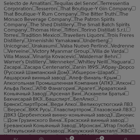
Selecto de Amatitan
Tequilas del Senor
Terressentia
Corporation
Tesseron
That Boutique-Y Gin Company
That Boutique-Y Rum Company
The Bitter Truth
The
Monaco Beverage Company
The Patron Spirits
Company
The Shed Distillery
The Small Batch Spirits
Company
Thomas Hine
Tiffon
Torino Distillati S.r.l.
Torres
Tradition Mexico
Travellers Liquors
Trois Freres
Distillery
Umenishiki Yamakawa
Underberg
Unicognac
Urakasumi
Valsa Nuovo Perlino
Vedrenne
Verveine
Victory Myanmar Group
Villa de Varda
Villa Massa
Vinarija Kovacevic
Waldemar Behn
Warner's Distillery
Wenneker
Whitley Neill
Yaguara
Zacapa
Zacapa Centenario
Zanin 1895
Абрау-Дюрсо
(Русский Шампанский Дом)
Абшерон-Шараб
Авшарский винный завод
Алеф-Виналь-Крым
Алкогольная Промышленная Компания (АПК)
Алкон
Альфа Люкс
АПФ Фанагория
Арагет
Араратский
Коньячный Завод
Арсенал Вин
Асканели Братья
Бахчисарай ВКЗ
Башспирт
БелАлко
БрянскСпиртПром
Веди Алко
Великоустюгский ЛВЗ
Вереск
ВКК Русь
Главспиртпром
Глазовский ЛВЗ
ДВКЗ (Дербентский винно-коньячный завод)
Дионис
Дом Грузинского Вина
Ерасхский винный завод
Ереванский Коньячный Завод
Иронсан
Итар Глобал
Иткульский спиртзавод
Калужский Кристалл
КВС
Кизлярский коньячный завод
КЛВЗ Кристалл
0
0