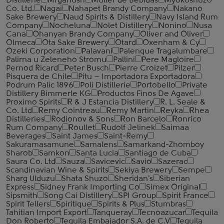
Distillerie
Mrganush
Muller de Bebidas
Myokoshuzo
Co. Ltd.
Nagai
Nahapet Brandy Company
Nakano
Sake Brewery
Naud Spirits & Distillery
Navy Island Rum
Company
Nocheluna
Nolet Distillery
Nonino
Nusa
Cana
Ohanyan Brandy Company
Oliver and Oliver
Olmeca
Ota Sake Brewery
Otard
Oxenham & Cy
Ozeki Corporation
Palavani
Palenque Tragalumbare
Palirna u Zeleneho Stromu
Pallini
Pere Magloire
Pernod Ricard
Peter Busch
Pierre Croizet
Pilzer
Pisquera de Chile
Pitu – Importadora Exportadora
Podrum Palic 1896
Poli Distillerie
Portobello
Private
Distillery Bimmerle KG
Productos Finos De Agave
Proximo Spirits
R & J Estancia Distillery
R. L. Seale &
Co. Ltd
Remy Cointreau
Remy Martin
Reyka
Rhea
Distilleries
Rodionov & Sons
Ron Barcelo
Ronrico
Rum Company
Roullet
Rudolf Jelinek
Saimaa
Beverages
Saint James
Saint-Remy
Sakuramasamune
Samalens
Samarkand-Zhomboy
Sharob
Samkon
Santa Lucia
Santiago de Cuba
Saura Co. Ltd
Sauza
Savicevic
Savio
Sazerac
Scandinavian Wine & Spirits
Sekiya Brewery
Sempe
Sharg Ulduzu
Shata Shuzo
Sheridan's
Siberian
Express
Sidney Frank Importing Co
Simex Original
Sipsmith
Song Cai Distillery
SPI Group
Spirit France
Spirit Tellers
Spiritique
Spirits & Plus
Stumbras
Tahitian Import Export
Tanqueray
Tecnoazucar
Tequila
Don Roberto
Tequila Embajador S.A. de C.V
Tequila