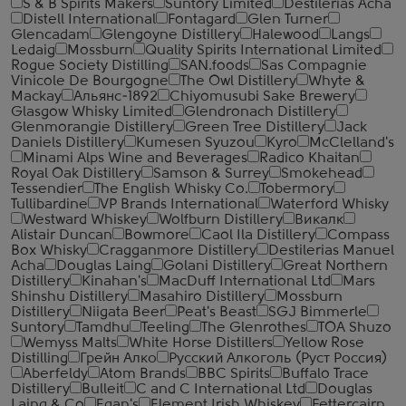
S & B Spirits Makers
Suntory Limited
Destilerias Acha
Distell International
Fontagard
Glen Turner
Glencadam
Glengoyne Distillery
Halewood
Langs
Ledaig
Mossburn
Quality Spirits International Limited
Rogue Society Distilling
SAN.foods
Sas Compagnie
Vinicole De Bourgogne
The Owl Distillery
Whyte &
Mackay
Альянс-1892
Chiyomusubi Sake Brewery
Glasgow Whisky Limited
Glendronach Distillery
Glenmorangie Distillery
Green Tree Distillery
Jack
Daniels Distillery
Kumesen Syuzou
Kyro
McClelland's
Minami Alps Wine and Beverages
Radico Khaitan
Royal Oak Distillery
Samson & Surrey
Smokehead
Tessendier
The English Whisky Co.
Tobermory
Tullibardine
VP Brands International
Waterford Whisky
Westward Whiskey
Wolfburn Distillery
Викалк
Alistair Duncan
Bowmore
Caol Ila Distillery
Compass
Box Whisky
Cragganmore Distillery
Destilerias Manuel
Acha
Douglas Laing
Golani Distillery
Great Northern
Distillery
Kinahan's
MacDuff International Ltd
Mars
Shinshu Distillery
Masahiro Distillery
Mossburn
Distillery
Niigata Beer
Peat's Beast
SGJ Bimmerle
Suntory
Tamdhu
Teeling
The Glenrothes
TOA Shuzo
Wemyss Malts
White Horse Distillers
Yellow Rose
Distilling
Грейн Алко
Русский Алкоголь (Руст Россия)
Aberfeldy
Atom Brands
BBC Spirits
Buffalo Trace
Distillery
Bulleit
C and C International Ltd
Douglas
Laing & Co
Egan's
Element Irish Whiskey
Fettercairn