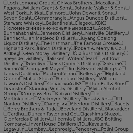
Loch Lomond Group
Chivas Brothers
Macallan
Ладога
William Grant & Sons
Johnnie Walker & Sons
West Cork
Nikka
Dalmore
John Dewar & Sons
Seven Seals
Glenmorangie
Angus Dundee Distillers
Starward Whiskey
Ballantine's
Diageo
КВКЗ
(Коломенский винно-коньячный завод)
Aceo
Bunnahabhain
Jameson Distillery
Nestville Distillery
Benriach
Ian Macleod Distillers
Liuyang Goalong
Liquor Distillery
The Irishman
The Famous Grouse
Highland Park
Hinch Distillery
Robert A. Merry & Co
Ardbeg
Glen Moray Distillery
Old Bushmills Distillery
Speyside Distillery
Talisker
Writers' Tears
Dufftown
Distillery
Glenlivet
Jack Daniel's Distillery
Sakurao
Samaroli
Campbell Mayer
Jim B.Beam Distilling Co
Lamas Destilaria
Auchentoshan
Bellevoye
Highland
Queen
Matsui Shuzo
Shinobu Distillery
William
Lawson's Distillery
Саранский ЛВЗ
Arthur Bell & Sons
Deanston
Stauning Whisky Distillery
Alvisa Alcohol
Group
Compass Box
Kaikyo Distillery
La
Martiniquaise
Mackmyra Distillery
Rossi & Rossi
TTL
Nantou Distillery
Синергия
Aberlour Distillery
Bagots
Berry Brothers & Rudd
Beveland Distillers
Blackadder
Cardhu
Duncan Taylor and Co
Eigashima Shuzo
Glenfarclas Distillery
Hibernia Distillers
IBC Bottling
Company
Inver House Distillers LTD
Kavalan
Lagavulin
Lambay
Laphroaig
Penderyn
Polini Group