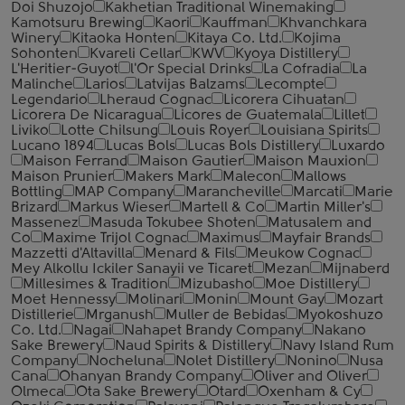
Doi Shuzojo
Kakhetian Traditional Winemaking
Kamotsuru Brewing
Kaori
Kauffman
Khvanchkara
Winery
Kitaoka Honten
Kitaya Co. Ltd.
Kojima
Sohonten
Kvareli Cellar
KWV
Kyoya Distillery
L'Heritier-Guyot
l'Or Special Drinks
La Cofradia
La
Malinche
Larios
Latvijas Balzams
Lecompte
Legendario
Lheraud Cognac
Licorera Cihuatan
Licorera De Nicaragua
Licores de Guatemala
Lillet
Liviko
Lotte Chilsung
Louis Royer
Louisiana Spirits
Lucano 1894
Lucas Bols
Lucas Bols Distillery
Luxardo
Maison Ferrand
Maison Gautier
Maison Mauxion
Maison Prunier
Makers Mark
Malecon
Mallows
Bottling
MAP Company
Marancheville
Marcati
Marie
Brizard
Markus Wieser
Martell & Co
Martin Miller's
Massenez
Masuda Tokubee Shoten
Matusalem and
Co
Maxime Trijol Cognac
Maximus
Mayfair Brands
Mazzetti d'Altavilla
Menard & Fils
Meukow Cognac
Mey Alkollu Ickiler Sanayii ve Ticaret
Mezan
Mijnaberd
Millesimes & Tradition
Mizubasho
Moe Distillery
Moet Hennessy
Molinari
Monin
Mount Gay
Mozart
Distillerie
Mrganush
Muller de Bebidas
Myokoshuzo
Co. Ltd.
Nagai
Nahapet Brandy Company
Nakano
Sake Brewery
Naud Spirits & Distillery
Navy Island Rum
Company
Nocheluna
Nolet Distillery
Nonino
Nusa
Cana
Ohanyan Brandy Company
Oliver and Oliver
Olmeca
Ota Sake Brewery
Otard
Oxenham & Cy