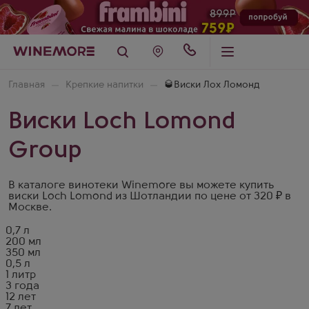
Главная
Крепкие напитки
🥃Виски Лох Ломонд
Виски Loch Lomond
Group
В каталоге винотеки Winemore вы можете купить
виски Loch Lomond из Шотландии по цене от 320 ₽ в
Москве.
0,7 л
200 мл
350 мл
0,5 л
1 литр
3 года
12 лет
7 лет