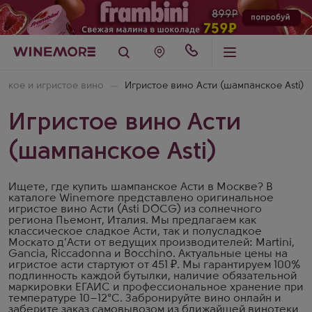
ское и игристое вино
Игристое вино Асти (шампанское Asti)
Игристое вино Асти
(шампанское Asti)
Ищете, где купить шампанское Асти в Москве? В
каталоге Winemore представлено оригинальное
игристое вино Асти (Asti DOCG) из солнечного
региона Пьемонт, Италия. Мы предлагаем как
классическое сладкое Асти, так и полусладкое
Москато д’Асти от ведущих производителей: Martini,
Gancia, Riccadonna и Bocchino. Актуальные цены на
игристое асти стартуют от 451 ₽. Мы гарантируем 100%
подлинность каждой бутылки, наличие обязательной
маркировки ЕГАИС и профессиональное хранение при
температуре 10–12°C. Забронируйте вино онлайн и
заберите заказ самовывозом из ближайшей винотеки