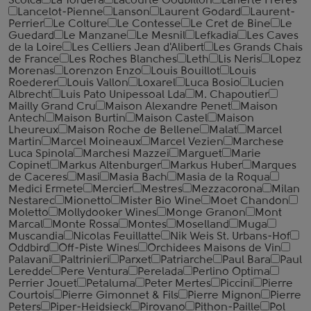
Scolca
La Tordera
Lacourte Godbillon
Laherte Freres
Lancelot-Pienne
Lanson
Laurent Godard
Laurent-
Perrier
Le Colture
Le Contesse
Le Cret de Bine
Le
Guedard
Le Manzane
Le Mesnil
Lefkadia
Les Caves
de la Loire
Les Celliers Jean d'Alibert
Les Grands Chais
de France
Les Roches Blanches
Leth
Lis Neris
Lopez
Morenas
Lorenzon Enzo
Louis Bouillot
Louis
Roederer
Louis Vallon
Loxarel
Luca Bosio
Lucien
Albrecht
Luis Pato Unipessoal Lda
M. Chapoutier
Mailly Grand Cru
Maison Alexandre Penet
Maison
Antech
Maison Burtin
Maison Castel
Maison
Lheureux
Maison Roche de Bellene
Malat
Marcel
Martin
Marcel Moineaux
Marcel Vezien
Marchese
Luca Spinola
Marchesi Mazzei
Marguet
Marie
Copinet
Markus Altenburger
Markus Huber
Marques
de Caceres
Masi
Masia Bach
Masia de la Roqua
Medici Ermete
Mercier
Mestres
Mezzacorona
Milan
Nestarec
Mionetto
Mister Bio Wine
Moet Chandon
Moletto
Mollydooker Wines
Monge Granon
Mont
Marcal
Monte Rossa
Montes
Moselland
Muga
Muscandia
Nicolas Feuillatte
Nik Weis St. Urbans-Hof
Oddbird
Off-Piste Wines
Orchidees Maisons de Vin
Palavani
Paltrinieri
Parxet
Patriarche
Paul Bara
Paul
Leredde
Pere Ventura
Perelada
Perlino Optima
Perrier Jouet
Petaluma
Peter Mertes
Piccini
Pierre
Courtois
Pierre Gimonnet & Fils
Pierre Mignon
Pierre
Peters
Piper-Heidsieck
Pirovano
Pithon-Paille
Pol