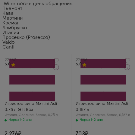
Winemore в день обращения.
Пьемонт
Кава
Мартини
Креман
Ламбруско
Италия
Просекко (Prosecco)
Valdo
Canti
Артикул
22737
Артикул
22736
5.0
5.0
Через 1-2 дня
Через 1-2 дня
Белое Сладкое Игристое
Белое Сладкое Игристое
вино
вино
Мартини Асти
Мартини Асти
Производитель
Производитель
Bacardi Limited
Bacardi Limited
Бренд
Бренд
Martini
Martini
Игристое вино Martini Asti
Игристое вино Martini Asti
Сорт винограда
Сорт винограда
0.75 л Gift Box
0.187 л
Мускат Белый (Москато
Мускат Белый (Москато
Италия
Бьянко)
,
Сладкое
,
Белое
,
0,75 л
Италия
Бьянко)
,
Сладкое
,
Белое
,
0,187 л
Регион
Регион
Через 1-2 дня
Через 1-2 дня
Асти, Пьемонт
Асти, Пьемонт
Антон Макарский
Алена Бабенко
Мартини Асти в
Малышка Мартини
2 276
703