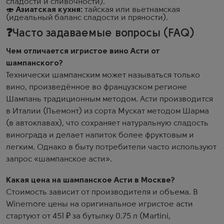
сладости и сливочности).
🍣
Азиатская кухня:
тайская или вьетнамская
(идеальный баланс сладости и пряности).
❓Часто задаваемые вопросы (FAQ)
Чем отличается игристое вино Асти от
шампанского?
Технически шампанским может называться только
вино, произведённое во французском регионе
Шампань традиционным методом. Асти производится
в Италии (Пьемонт) из сорта Мускат методом Шарма
(в автоклавах), что сохраняет натуральную сладость
винограда и делает напиток более фруктовым и
легким. Однако в быту потребители часто используют
запрос «шампанское асти».
Какая цена на шампанское Асти в Москве?
Стоимость зависит от производителя и объема. В
Winemore цены на оригинальное игристое асти
стартуют от 451 ₽ за бутылку 0.75 л (Martini,