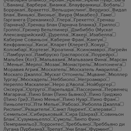
(Альбарин Бланко)
Арбан
Арени
Арени Нуар
Бага
Бананц
Барбера
Бианка
Блауфранкиш
Бобаль
Борракал
Бракетто
Вельшрислинг
Вердизо
Видал
Блан
Виньяо
Вионье
Виура (Макабео)
Гаме
Гарганега (Греканико)
Глера
Грекетто
Гренаш
(Гарнача)
Гренаш Блан (Гарнача Бланка)
Грилло
Гролло
Грюнер Вельтлинер
Дзибиббо (Мускат
Александрийский)
Дурелла
Жакер
Изабелла
Каберне Совиньон
Каберне Фран
Кангун
Кекфранкош
Киси
Кларет (Клерет)
Кокур
Коломбар
Кортезе
Кроатина
Ксиномавро
Лагрейн
Ламбруско
Ламбруско Граспаросса
Лоурейро
Мальбек (Кот)
Мальвазия
Мальвазия Фина
Марсан
Менье
Мерло
Мозак
Монастрель
Монтоненга
Моравия Агрия
Москатель
Москатель Амарилла
Москато Джалло
Мускат Оттонель
Мцване
Мюллер
Тургау
Мюскадель
Неббиоло
Негроамаро
Нерелло Маскалезе
Неро д'Авола
Нойбургер
Оксеруа
Ортруго
Парельяда
Пассерина
Первенец
Магарача
Пино Блан (Пино Бьянко)
Пино Гриджио
(Пино Гри)
Пино Менье
Пино Нуар
Пино Фран
Пиньолетто
Пти Мелье
Рабозо
Риболла Джалла
Рислинг
Ркацители
Санкт Лаурент
Саперави
Семильон
Сибирьковый
Сира (Шираз)
Совиньон
Блан
Сузуманьелло
Сумоль
Тинто Фино
(Темпранильо)
Торронтес
Треббьяно
Треббьяно ди
Лугана (Турбиана)
Трепат
Уни Блан
Фурминт