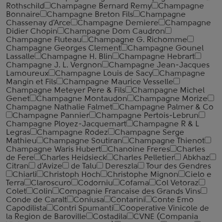
Rothschild
Champagne Bernard Remy
Champagne
Bonnaire
Champagne Breton Fils
Champagne
Chassenay d'Arce
Champagne Demiere
Champagne
Didier Chopin
Champagne Dom Caudron
Champagne Fluteau
Champagne G. Richomme
Champagne Georges Clement
Champagne Gounel
Lassalle
Champagne H. Blin
Champagne Hebrart
Champagne J. L. Vergnon
Champagne Jean-Jacques
Lamoureux
Champagne Louis de Sacy
Champagne
Mangin et Fils
Champagne Maurice Vesselle
Champagne Meteyer Pere & Fils
Champagne Michel
Genet
Champagne Montaudon
Champagne Morize
Champagne Nathalie Falmet
Champagne Palmer & Co
Champagne Pannier
Champagne Pertois-Lebrun
Champagne Ployez-Jacquemart
Champagne R & L
Legras
Champagne Rodez
Champagne Serge
Mathieu
Champagne Soutiran
Champagne Thienot
Champagne Waris Hubert
Chanoine Freres
Charles
de Fere
Charles Heidsieck
Charles Pelletier
Abkhaz
Citran
d'Avize
de Talu
Dereszla
Tour des Gendres
Chiarli
Christoph Hoch
Christophe Mignon
Cielo e
Terra
Claroscuro
Codorniu
Cofama
Col Vetoraz
Colet
Colin
Compagnie Francaise des Grands Vins
Conde de Caralt
Coniusa
Contarini
Conte Emo
Capodilista
Contri Spumanti
Cooperative Vinicole de
la Region de Baroville
Costadila
CVNE (Compania