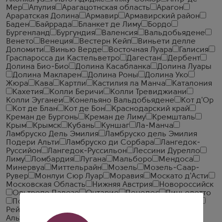
Мер
Апулия
Арагацотнская область
Арагон
Араратская Долина
Армавир
Армавирский район
Баден
Байррада
Бланкет де Лиму
Бордо
Бургенланд
Бургундия
Валенсия
Вальдобьядене
Венето
Венеция
Вестерн Кейп
Виньети делле
Доломити
Винью Верде
Восточная Луара
Галисия
Граспаросса ди Кастельветро
Дагестан
Дербент
Долина Био-Био
Долина Касабланка
Долина Луары
Долина Макларен
Долина Роны
Долина Уко
Жюра
Кава
Картли
Кастилия ла Манча
Каталония
Кахетия
Колли Беричи
Колли Тревиджиани
Колли Эуганеи
Конельяно Вальдобьядене
Кот д'Ор
Кот де Блан
Кот де Бон
Краснодарский край
Креман де Бургонь
Креман де Лиму
Кремшталь
Крым
Крымск
Кубань
Куншаг
Ла-Манча
Ламбруско Дель Эмилия
Ламбруско дель Эмилия
Подери Альти
Ламбруско ди Сорбара
Лангедок-
Руссийон
Лангедок-Руссильон
Лессини Дурелло
Лиму
Ломбардия
Лугана
Мальборо
Мендоса
Минервуа
Миттельрайн
Мозель
Мозель-Саар-
Рувер
Монлуи Сюр Луар
Моравия
Москато д'Асти
Московская Область
Нижняя Австрия
Новороссийск
Ольтрепо Павезе
Онтарио
Пенедес
Пиньолетто
Помино
Прованс
Просекко
Пфальц
Реджано
Рейнгау
Рейнгессен
Риас Байшас
Риоха
Риоха
Альта
Робертсон
Ростовская область
Савойя