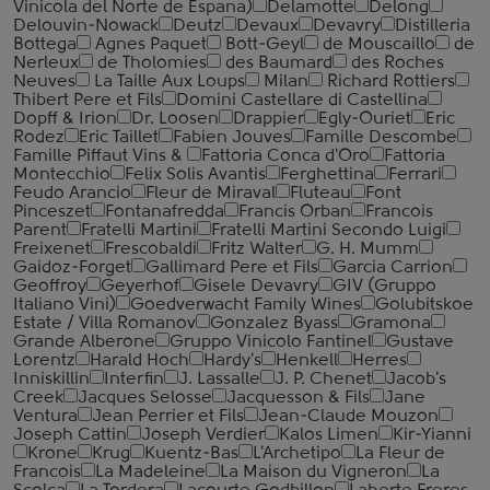
Vinicola del Norte de Espana)
Delamotte
Delong
Delouvin-Nowack
Deutz
Devaux
Devavry
Distilleria
Bottega
Agnes Paquet
Bott-Geyl
de Mouscaillo
de
Nerleux
de Tholomies
des Baumard
des Roches
Neuves
La Taille Aux Loups
Milan
Richard Rottiers
Thibert Pere et Fils
Domini Castellare di Castellina
Dopff & Irion
Dr. Loosen
Drappier
Egly-Ouriet
Eric
Rodez
Eric Taillet
Fabien Jouves
Famille Descombe
Famille Piffaut Vins &
Fattoria Conca d'Oro
Fattoria
Montecchio
Felix Solis Avantis
Ferghettina
Ferrari
Feudo Arancio
Fleur de Miraval
Fluteau
Font
Pinceszet
Fontanafredda
Francis Orban
Francois
Parent
Fratelli Martini
Fratelli Martini Secondo Luigi
Freixenet
Frescobaldi
Fritz Walter
G. H. Mumm
Gaidoz-Forget
Gallimard Pere et Fils
Garcia Carrion
Geoffroy
Geyerhof
Gisele Devavry
GIV (Gruppo
Italiano Vini)
Goedverwacht Family Wines
Golubitskoe
Estate / Villa Romanov
Gonzalez Byass
Gramona
Grande Alberone
Gruppo Vinicolo Fantinel
Gustave
Lorentz
Harald Hoch
Hardy's
Henkell
Herres
Inniskillin
Interfin
J. Lassalle
J. P. Chenet
Jacob's
Creek
Jacques Selosse
Jacquesson & Fils
Jane
Ventura
Jean Perrier et Fils
Jean-Claude Mouzon
Joseph Cattin
Joseph Verdier
Kalos Limen
Kir-Yianni
Krone
Krug
Kuentz-Bas
L'Archetipo
La Fleur de
Francois
La Madeleine
La Maison du Vigneron
La