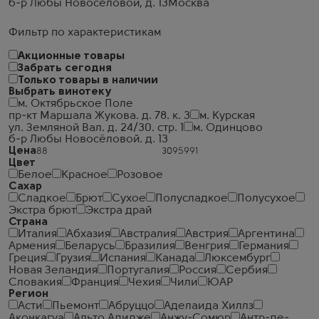
б-р Любы Новосёловой, д. 13
Москва
Фильтр по характеристикам
Акционные товары
Забрать сегодня
Только товары в наличии
Выбрать винотеку
м. Октябрьское Поле
пр-кт Маршала Жукова. д. 78. к. 3
м. Курская
ул. Земляной Вал. д. 24/30. стр. 1
м. Одинцово
б-р Любы Новосёловой. д. 13
Цена
Цвет
Белое
Красное
Розовое
Сахар
Сладкое
Брют
Сухое
Полусладкое
Полусухое
Экстра брют
Экстра драй
Страна
Италия
Абхазия
Австралия
Австрия
Аргентина
Армения
Беларусь
Бразилия
Венгрия
Германия
Греция
Грузия
Испания
Канада
Люксембург
Новая Зеландия
Португалия
Россия
Сербия
Словакия
Франция
Чехия
Чили
ЮАР
Регион
Асти
Пьемонт
Абруццо
Аделаида Хиллз
Аконкагуа
Альто Адидже
Анжу-Сомюр
Антр-де-