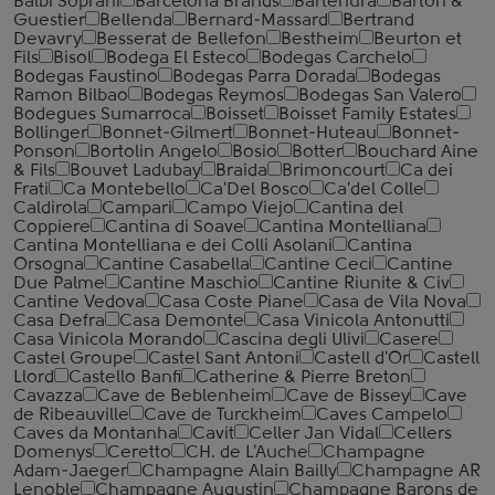
Balbi Soprani
Barcelona Brands
Bartenura
Barton &
Guestier
Bellenda
Bernard-Massard
Bertrand
Devavry
Besserat de Bellefon
Bestheim
Beurton et
Fils
Bisol
Bodega El Esteco
Bodegas Carchelo
Bodegas Faustino
Bodegas Parra Dorada
Bodegas
Ramon Bilbao
Bodegas Reymos
Bodegas San Valero
Bodegues Sumarroca
Boisset
Boisset Family Estates
Bollinger
Bonnet-Gilmert
Bonnet-Huteau
Bonnet-
Ponson
Bortolin Angelo
Bosio
Botter
Bouchard Aine
& Fils
Bouvet Ladubay
Braida
Brimoncourt
Ca dei
Frati
Ca Montebello
Ca'Del Bosco
Ca'del Colle
Caldirola
Campari
Campo Viejo
Cantina del
Coppiere
Cantina di Soave
Cantina Montelliana
Cantina Montelliana e dei Colli Asolani
Cantina
Orsogna
Cantine Casabella
Cantine Ceci
Cantine
Due Palme
Cantine Maschio
Cantine Riunite & Civ
Cantine Vedova
Casa Coste Piane
Casa de Vila Nova
Casa Defra
Casa Demonte
Casa Vinicola Antonutti
Casa Vinicola Morando
Cascina degli Ulivi
Casere
Castel Groupe
Castel Sant Antoni
Castell d'Or
Castell
Llord
Castello Banfi
Catherine & Pierre Breton
Cavazza
Cave de Beblenheim
Cave de Bissey
Cave
de Ribeauville
Cave de Turckheim
Caves Campelo
Caves da Montanha
Cavit
Celler Jan Vidal
Cellers
Domenys
Ceretto
CH. de L'Auche
Champagne
Adam-Jaeger
Champagne Alain Bailly
Champagne AR
Lenoble
Champagne Augustin
Champagne Barons de