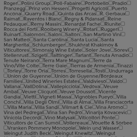
Roger
Polini Group
Poll-Fabaire
Portobello
Pradio
Pranzegg
Prinz von Hessen
Progetti Agricoli
Puerto
Ancona
Quarry Road
Quinta das Arcas
R. Gerbaux
Raimat
Raventos i Blanc
Regny & Pidansat
Reine
Pedauque
Remy Massin
Renardat Fache
Riunite
Rocca dei Forti
Rooiberg Winery
Rotari
Ruggeri
Ruinart
Salomon
Salon
Salton
San Martino Vini
San Matteo
Santa Carolina
Santa Lucia
Santa
Margherita
Schlumberger
Shukhrat Khakimov &
Viticultores
Simonsig Wine Estate
Soler Jove
Sorevi
Stellenrust
Szigeti
Taittinger
Tarlant
Tenuta Amadio
Tenute Neirano
Terra Mare Magnum
Terre da
Vino/Vite Colte
Terre Gaie
Tierras de Armenia
Tinazzi
Torley
Torre Oria
Torres
Torresella
Tosti
Undurraga
Union de Guyenne
Union de Guyenne/Bordeaux
Families
United Wineries Estates
Valdivieso
Valdo
Vallana
VallDolina
Vallepicciola
Vedova
Veuve
Ambal
Veuve Clicquot
Veuve Doussot
Vicente
Gandia
Vietti
Vigneti Massa
Vignobles Pueyo
Villa
Conchi
Villa Degli Olmi
Villa di Alma
Villa Franciacorta
Villa Maria
Villa Sandi
Vilmart & Cie
Vina Aromo
Vina del Pedregal
Vina San Pedro
Vinarija Kovacevic
Vinicola Decordi
Vino Matysak
Viticoltori Ponte
Viticultors de Can Sumoi
Vollereaux
Vouette & Sorbee
Vranken Pommery Monopole
Wein und Wasser
Weingut Judith Beck
Weingut Knewitz
Weingut