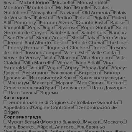
Sevin
Michel Torino
Mirabello
Monasteriolo
Mondoro
Montefiore
Mr. Bio
Muelle
Nobles i
Guillotines
Novapalma
Nuviana
Old Armenia
Palais
de Versailles
Palestro
Perlino
Petalo
Pigiato
Poderi
Alti
Pommery
Primum Alveus
Quanto Basta
Radise
Rampoldi
Regis
Righi
Rivarose
Roger Goulart
Saint
Germain de Crayes
Saint-Hilaire
Saint-Louis
Sandara
Sant'Orsola
Sieur d'Arques
Stella
Takar
Terra Vizina
Terre di Sant'Alberto
Tesori
Tete de Cheval
The Lines
Thierry Germain
Toques et Clochers
Trenel
Tresors
de Loire
Tussock Jumper
Vale d'Este
Valle Calda
Veuve du Vernay
Viala
Vilarnau
Villa Bordeaux
Villa
Cialdini
Villa Marcello
Vilmart
Vina Albali
Vina
Esmeralda
Vinart
Vogue
Абрау
Абрау Лайт
Абрау-
Дюрсо
Амфитрион
Балаклава
Вигроссо
Виктор
Дравиньи
Исторический Крым
Крымское наследие
Магнатум
Макитра
Марани
Мец Сюник
Петнат
Севастопольский Бриз
Цимлянское
Шато Двуморье
Шато Тамань
Эндемы
Категория
Denominazione di Origine Controllata e Garantita
Appellation d'Origine Controlee
Denominacion de
Origen
Сорт винограда
Мускат Белый (Москато Бьянко)
Мускат
Москато
Азаль Бранко
Айрен
Алиготе
Альбариньо