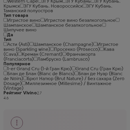
Western Cape
ЗГУ Крым
ЗГУ Кубань
ЗГУ Кубань.
Крымск
ЗГУ Кубань. Новороссийск
ЗГУ Кубань.
Таманский полуостров
Тип товара
Игристое вино
Игристое вино безалкогольное
Шампанское
Шампанское безалкогольное
Шипучее вино
Да
Тип
Асти (Asti)
Шампанское (Champagne)
Игристое
вино (Sparkling wine)
Просекко (Prosecco)
Кава
(Cava)
Креман (Cremant)
Франчакорта
(Franciacorta)
Ламбруско (Lambrusco)
Популярное
1-er Grand Cru (1-й Гран Крю)
Grand Cru (Гран Крю)
Блан де Блан (Blanc de Blancs)
Блан де Нуар (Blanc
de Noirs)
Брют Натюр (Brut Nature) / Без сахара (Zero
Dosage)
Миллезимное (Millesime) / Винтажное
(Vintage)
Рейтинг Vivino