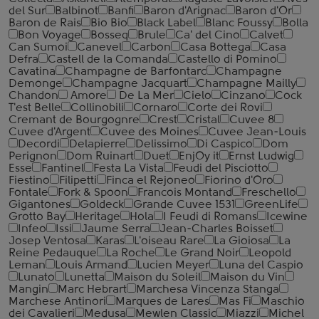
del Sur
Balbinot
Banfi
Baron d'Arignac
Baron d'Or
Baron de Rais
Bio Bio
Black Label
Blanc Foussy
Bolla
Bon Voyage
Bosseq
Brule
Ca' del Cino
Calvet
Can Sumoi
Canevel
Carbon
Casa Bottega
Casa
Defra
Castell de la Comanda
Castello di Pomino
Cavatina
Champagne de Barfontarc
Champagne
Demonge
Champagne Jacquart
Champagne Mailly
Chandon
Amore
De La Mer
Cielo
Cinzano
Cock
T'est Belle
Collinobili
Cornaro
Corte dei Rovi
Cremant de Bourgognre
Crest
Cristal
Cuvee 8
Cuvee d'Argent
Cuvee des Moines
Cuvee Jean-Louis
Decordi
Delapierre
Delissimo
Di Caspico
Dom
Perignon
Dom Ruinart
Duet
EnjOy it
Ernst Ludwig
Esse
Fantinel
Festa La Vista
Feudi del Pisciotto
Fiestino
Filipetti
Finca el Rejoneo
Fiorino d'Oro
Fontale
Fork & Spoon
Francois Montand
Freschello
Gigantones
Goldeck
Grande Cuvee 1531
GreenLife
Grotto Bay
Heritage
Hola
I Feudi di Romans
Icewine
Infeo
Issi
Jaume Serra
Jean-Charles Boisset
Josep Ventosa
Karas
L'oiseau Rare
La Gioiosa
La
Reine Pedauque
La Roche
Le Grand Noir
Leopold
Leman
Louis Armand
Lucien Meyer
Luna del Caspio
Lunato
Lunetta
Maison du Soleil
Maison du Vin
Mangin
Marc Hebrart
Marchesa Vincenza Stanga
Marchese Antinori
Marques de Lares
Mas Fi
Maschio
dei Cavalieri
Medusa
Mewlen Classic
Miazzi
Michel