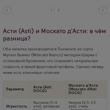
2
1
Асти (Asti) и Москато д'Асти: в чём
разница?
Оба напитка производятся в Пьемонте из сорта
Мускат Бьянко (Moscato Bianco) методом Шарма с
остановкой брожения, что сохраняет натуральную
сладость и яркий фруктовый профиль. Однако между
ними есть ключевые отличия:
Москато д'Асти
Асти (Asti
Параметр
(Moscato d'Asti
DOCG)
DOCG)
Высокая (5-6
Низкая (2.5-3.5
Игристость
атм), активная
атм), стиль