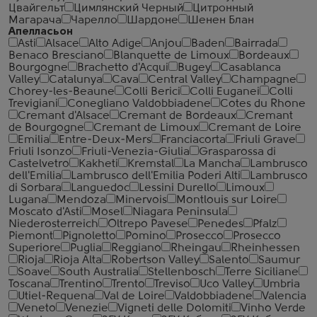
Цвайгельт
Цимлянский Черный
Цитронный
Магарача
Чарелло
Шардоне
Шенен Блан
Апелласьон
Asti
Alsace
Alto Adige
Anjou
Baden
Bairrada
Benaco Bresciano
Blanquette de Limoux
Bordeaux
Bourgogne
Brachetto d'Acqui
Bugey
Casablanca
Valley
Catalunya
Cava
Central Valley
Champagne
Chorey-les-Beaune
Colli Berici
Colli Euganei
Colli
Trevigiani
Conegliano Valdobbiadene
Cotes du Rhone
Cremant d'Alsace
Cremant de Bordeaux
Cremant
de Bourgogne
Cremant de Limoux
Cremant de Loire
Emilia
Entre-Deux-Mers
Franciacorta
Friuli Grave
Friuli Isonzo
Friuli-Venezia-Giulia
Grasparossa di
Castelvetro
Kakheti
Kremstal
La Mancha
Lambrusco
dell'Emilia
Lambrusco dell'Emilia Poderi Alti
Lambrusco
di Sorbara
Languedoc
Lessini Durello
Limoux
Lugana
Mendoza
Minervois
Montlouis sur Loire
Moscato d'Asti
Mosel
Niagara Peninsula
Niederosterreich
Oltrepo Pavese
Penedes
Pfalz
Piemont
Pignoletto
Pomino
Prosecco
Prosecco
Superiore
Puglia
Reggiano
Rheingau
Rheinhessen
Rioja
Rioja Alta
Robertson Valley
Salento
Saumur
Soave
South Australia
Stellenbosch
Terre Siciliane
Toscana
Trentino
Trento
Treviso
Uco Valley
Umbria
Utiel-Requena
Val de Loire
Valdobbiadene
Valencia
Veneto
Venezie
Vigneti delle Dolomiti
Vinho Verde