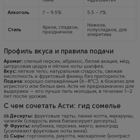
пена
«фриззанте»
Алкоголь
7 – 9.5%
5.5 – 7%
Нежное,
Яркое, сладкое,
Стиль
полусладкое, для
праздничное
аперитива
Профиль вкуса и правила подачи
Аромат:
спелый персик, абрикос, белая акация, мёд,
цитрусовая цедра и лёгкие ноты шалфея.
Вкус:
лёгкое тело, натуральная сладость, свежая
кислотность и фруктовый финиш без приторности.
Подача:
хорошо охлаждённым (6–8°C), в бокалах для
игристого или белых вин. Асти не предназначено для
выдержки — его лучше пить молодым, в течение 1–2
лет после урожая.
С чем сочетать Асти: гид сомелье
🍰
Десерты:
фруктовые тарты, панна-котта, макаруны,
чизкейк (сладость вина балансирует десерты).
🍓
Фрукты:
клубника, персики, манго, виноград
(усиливают фруктовые ноты вина).
🧀
Сыры:
горгонзола, рикотта, маскарпоне (контраст