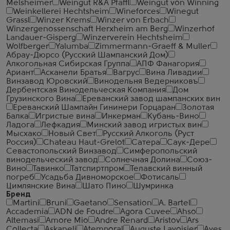
Melsheimer
Weingut R&A Pfaffl
Weingut von Winning
Weinkellerei Hechtsheim
Wineforces
Winegut
Grassl
Winzer Krems
Winzer von Erbach
Winzergenossenschaft Herxheim am Berg
Winzerhof
Landauer-Gisperg
Winzerverein Hechtsheim
Wolfberger
Yalumba
Zimmermann-Graeff & Muller
Абрау-Дюрсо (Русский Шампанский Дом)
Алкогольная Сибирская Группа
АПФ Фанагория
Ариант
Асканели Братья
Вагрус
Вина Ливадии
Винзавод Юровский
Винодельня Ведерниковъ
Дербентская Винодельческая Компания
Дом
Грузинского Вина
Ереванский завод шампанских вин
Ереванский Шампайн Гининери Горцаран
Золотая
Балка
Игристые вина
Инкерман
Кубань-Вино
Ладога
Лефкадия
Минский завод игристых вин
Мысхако
Новый Свет
Русский Алкоголь (Руст
Россия)
Сhateau Haut-Grelot
Сатера
Саук-Дере
Севастопольский Винзавод
Симферопольский
винодельческий завод
Солнечная Долина
Союз-
Вино
Тавинко
Татспиртпром
Телавский винный
погреб
Усадьба Дивноморское
Фотисаль
Цимлянские Вина
Шато Пино
Шумринка
Бренд
Martini
Bruni
Gaetano
Sensation
A. Bartel
Accademia
ADN de Foudre
Agora Cuvee
Ahso
Altemasi
Amore Mio
Andre Renard
Aristov
Ars
Collecta
Askaneli
Atemporal
Auguste Lavoisier
Aves