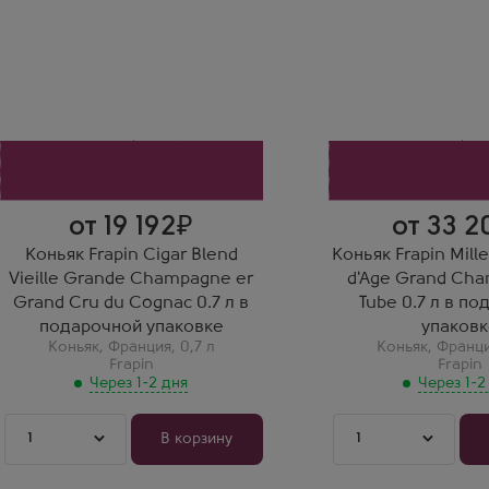
Фрапэн Сигар Бленд Вьей Гранд
Фрапен Миллезим 30 
Шампань Премье Гран Крю дю
Гранд Шампань в по
Коньяк Фрапэн в подарочной
коробке туба
коробке
Производитель
Производитель
Frapin
Frapin
Регион
Регион
Коньяк
Коньяк
Арсений П.
Выдержка
Тридцать лет выде
20 лет
невероятный вкус к
Вера Богданова
табачного листа. С
Фрапен Сигар Бленд —
мгновенно.
создан специально под
сигару. Мощный,
насыщенный, очень густой
от 19 192
от 33 2
вкус.
Коньяк Frapin Cigar Blend
Коньяк Frapin Mill
Vieille Grande Champagne er
d'Age Grand Cha
Grand Cru du Cognac 0.7 л в
Tube 0.7 л в п
подарочной упаковке
упаковк
Коньяк
,
Франция
,
0,7 л
Коньяк
,
Франц
Frapin
Frapin
Через 1-2 дня
Через 1-2
1
1
В корзину