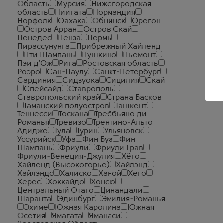
Область
Мурсия
Нижегородская
область
Ниигата
Нормандия
Норфолк
Оахака
Обнинск
Орегон
Остров Арран
Остров Скай
Пенедес
Пенза
Пермь
Пирассунунга
Прибрежный Хайленд
Пти Шампань
Пушкино
Пьемонт
Пэи д'Ож
Рига
Ростовская область
Роэро
Сан-Паулу
Санкт-Петербург
Сардиния
Сидзуока
Сицилия
Скай
Спейсайд
Ставрополь
Ставропольский край
Страна Басков
Таманский полуостров
Ташкент
Теннесси
Тоскана
Треббьяно ди
Романья
Тревизо
Трентино-Альто
Адидже
Тула
Турин
Ульяновск
Уссурийск
Уфа
Фин Буа
Фин
Шампань
Фриули
Фриули Грав
Фриули-Венеция-Джулия
Хёго
Хайленд (Высокогорье)
Хайлэнд
Хайлэндс
Халиско
Ханой
Хего
Херес
Хоккайдо
Хонсю
Центральный Отаго
Цинандали
Шаранта
Эдинбург
Эмилия-Романья
Эхиме
Южная Каролина
Южная
Осетия
Ямагата
Яманаси