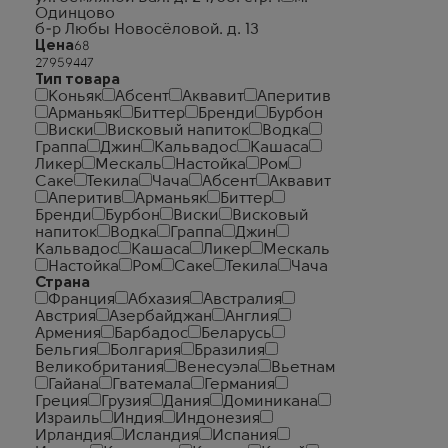
Одинцово
б-р Любы Новосёловой. д. 13
Цена
Тип товара
Коньяк
Абсент
Аквавит
Аперитив
Арманьяк
Биттер
Бренди
Бурбон
Виски
Висковый напиток
Водка
Граппа
Джин
Кальвадос
Кашаса
Ликер
Мескаль
Настойка
Ром
Саке
Текила
Чача
Абсент
Аквавит
Аперитив
Арманьяк
Биттер
Бренди
Бурбон
Виски
Висковый
напиток
Водка
Граппа
Джин
Кальвадос
Кашаса
Ликер
Мескаль
Настойка
Ром
Саке
Текила
Чача
Страна
Франция
Абхазия
Австралия
Австрия
Азербайджан
Англия
Армения
Барбадос
Беларусь
Бельгия
Болгария
Бразилия
Великобритания
Венесуэла
Вьетнам
Гайана
Гватемала
Германия
Греция
Грузия
Дания
Доминикана
Израиль
Индия
Индонезия
Ирландия
Исландия
Испания