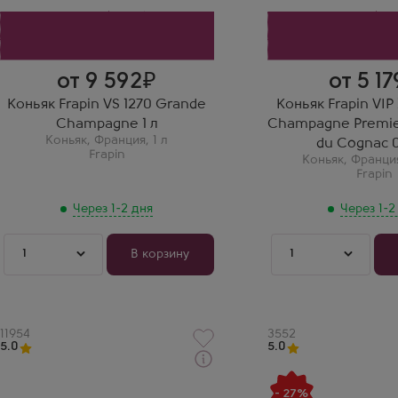
Фрапен ВС 1270 литровый —
литр отличного
французского коньяка. Очень
свежий и ароматный.
от 9 592
от 5 17
Коньяк Frapin VS 1270 Grande
Коньяк Frapin VI
Champagne 1 л
Champagne Premie
Коньяк
,
Франция
,
1 л
du Cognac 0
Frapin
Коньяк
,
Франци
Frapin
Через 1-2 дня
Через 1-2
1
1
В корзину
Артикул
11954
Артикул
3552
5.0
5.0
Через 1-2 дня
Через 1-2 дня
Коньяк
Коньяк
- 27%