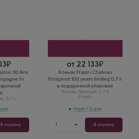
ан д'аж
Фрапен Шато Фонпино XO 100
дарочной
Анниверсер Гранд Шампань в
подарочной коробке
Производитель
Frapin
Регион
Коньяк
Оксана Ш.
ржки дали
Редкий юбилейный выпуск!
ураги и
Фантастический аромат
огревает
старого погреба, кожи и
цукатов. Это шедевр.
03
от 22 133
esime 30 Ans
Коньяк Frapin Chateau
mpagne In
Fontpinot 100 years limited 0.7 л
одарочной
в подарочной упаковке
Коньяк
,
Франция
,
0,7 л
е
Frapin
ия
,
0,7 л
 дня
Через 1-2 дня
1
В корзину
В корзину