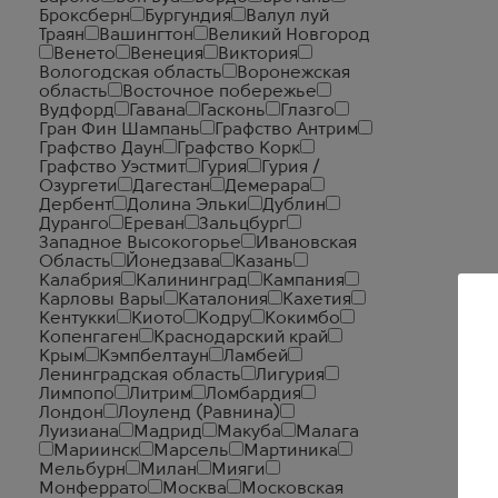
Броксберн
Бургундия
Валул луй
Траян
Вашингтон
Великий Новгород
Венето
Венеция
Виктория
Вологодская область
Воронежская
область
Восточное побережье
Вудфорд
Гавана
Гасконь
Глазго
Гран Фин Шампань
Графство Антрим
Графство Даун
Графство Корк
Графство Уэстмит
Гурия
Гурия /
Озургети
Дагестан
Демерара
Дербент
Долина Эльки
Дублин
Дуранго
Ереван
Зальцбург
Западное Высокогорье
Ивановская
Область
Йонедзава
Казань
Калабрия
Калининград
Кампания
Карловы Вары
Каталония
Кахетия
Кентукки
Киото
Кодру
Кокимбо
Копенгаген
Краснодарский край
Крым
Кэмпбелтаун
Ламбей
Ленинградская область
Лигурия
Лимпопо
Литрим
Ломбардия
Лондон
Лоуленд (Равнина)
Луизиана
Мадрид
Макуба
Малага
Мариинск
Марсель
Мартиника
Мельбурн
Милан
Мияги
Монферрато
Москва
Московская