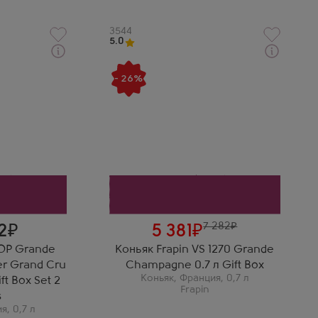
Артикул
3544
5.0
Через 1-2 дня
Коньяк
- 26%
Шампань
Фрапен VS 1270 Гранд Шампань в
Коньяк в
подарочной коробке
Производитель
Frapin
Регион
Гранд Шампань, Коньяк
як
Выдержка
6 лет
Василий Т.
Вкус Средиземноморья!
калами —
Оливки, базилик и розмарин
подарка
— это лучший джин в мире
 просто
для изысканного Гин-Тоника.
7 282
12
5 381
SOP Grande
Коньяк Frapin VS 1270 Grande
r Grand Cru
Champagne 0.7 л Gift Box
Коньяк
,
Франция
,
0,7 л
ft Box Set 2
Frapin
s
ия
,
0,7 л