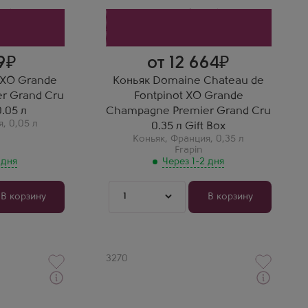
Выдержка
20 лет
Зоя Васильева
Шато де Фонпино ХО 0.35 —
идеальный формат. Лучший
ХО из Гран Шампани,
9
от 12 664
который я пробовала.
P XO Grande
Коньяк Domaine Chateau de
r Grand Cru
Fontpinot XO Grande
.05 л
Champagne Premier Grand Cru
я
,
0,05 л
0.35 л Gift Box
Коньяк
,
Франция
,
0,35 л
Frapin
 дня
Через 1-2 дня
1
В корзину
В корзину
Артикул
3270
Забрать сегодня
Коньяк