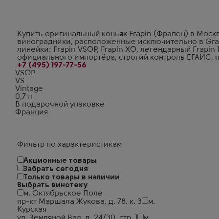
вековых традиций коньячного искусства.
Купить оригинальный коньяк Frapin (Фрапен) в Москв
виноградники, расположенные исключительно в Gra
линейки: Frapin VSOP, Frapin XO, легендарный Frapin 
официального импортёра, строгий контроль ЕГАИС, 
+7 (495) 197-77-56
VSOP
VS
Vintage
0,7 л
В подарочной упаковке
Франция
Фильтр по характеристикам
Акционные товары
Забрать сегодня
Только товары в наличии
Выбрать винотеку
м. Октябрьское Поле
пр-кт Маршала Жукова. д. 78. к. 3
м.
Курская
ул. Земляной Вал. д. 24/30. стр. 1
м.