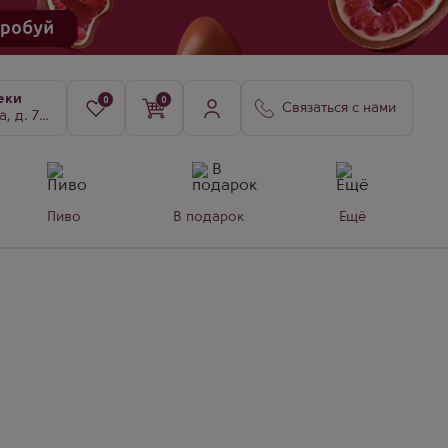
еки
0
0
Связаться с нами
8, к. 3
Пиво
В подарок
Ещё
з
а и
ши и