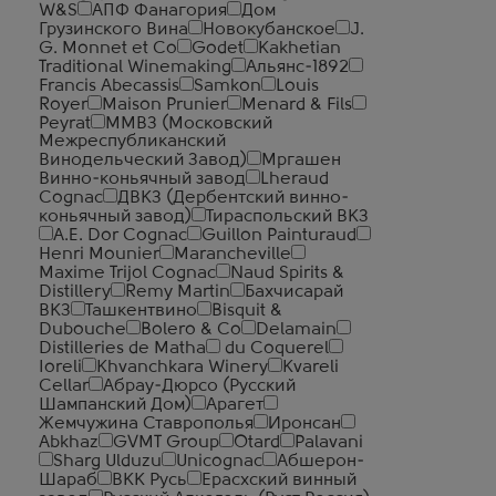
W&S
АПФ Фанагория
Дом
Грузинского Вина
Новокубанское
J.
G. Monnet et Co
Godet
Kakhetian
Traditional Winemaking
Альянс-1892
Francis Abecassis
Samkon
Louis
Royer
Maison Prunier
Menard & Fils
Peyrat
ММВЗ (Московский
Межреспубликанский
Винодельческий Завод)
Мргашен
Винно-коньячный завод
Lheraud
Cognac
ДВКЗ (Дербентский винно-
коньячный завод)
Тираспольский ВКЗ
A.E. Dor Cognac
Guillon Painturaud
Henri Mounier
Marancheville
Maxime Trijol Cognac
Naud Spirits &
Distillery
Remy Martin
Бахчисарай
ВКЗ
Ташкентвино
Bisquit &
Dubouche
Bolero & Co
Delamain
Distilleries de Matha
du Coquerel
Ioreli
Khvanchkara Winery
Kvareli
Cellar
Абрау-Дюрсо (Русский
Шампанский Дом)
Арагет
Жемчужина Ставрополья
Иронсан
Abkhaz
GVMT Group
Otard
Palavani
Sharg Ulduzu
Unicognac
Абшерон-
Шараб
ВКК Русь
Ерасхский винный