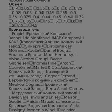
Ярославская Область
Объем
0.7
0.05
1
0.35
0.5
0.1
0.2
0.25
0.02
0.03
0.04
0.18
0.285
0.3
0.36
0.375
0.4
0.44
0.45
0.64
0.72
0.75
0.85
0.9
1.45
1.5
1.75
1.8
18
2
2.5
3
4.5
Производитель
Frapin
Ереванский Коньячный
Завод
de Montifaud
MAP Company
КВКЗ (Коломенский винно-коньячный
завод)
Синергия
Distillerie des
Moisans
Roullet
Daniel Bouju
Асканели Братья
Moet Hennessy
Alvisa Alcohol Group
Bache-
Gabrielsen
Thomas Hine
Arcon
Courvoisier
Martell & Co
Араратский
Коньячный Завод
Кизлярский
коньячный завод
Cognac Ferrand
Дербентский коньячный комбинат
Meukow Cognac
Прошянский
Коньячный Завод
Веди Алко
Camus
Мердзаванский коньячный завод
David Sarajishvili and Eniseli
Maison
Gautier
Maison Mauxion
Tesseron
Крымская Водочная Компания
A. de
Fussigny
Armenia Wine
Dugladze