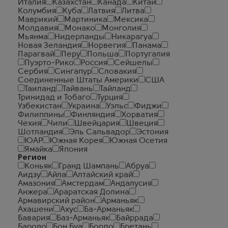
Италия
Казахстан
Канада
Китай
Колумбия
Куба
Латвия
Литва
Маврикий
Мартиника
Мексика
Молдавия
Монако
Монголия
Мьянма
Нидерланды
Никарагуа
Новая Зеландия
Норвегия
Панама
Парагвай
Перу
Польша
Португалия
Пуэрто-Рико
Россия
Сейшелы
Сербия
Сингапур
Словакия
Соединенные Штаты Америки
США
Таиланд
Тайвань
Тайланд
Тринидад и Тобаго
Турция
Узбекистан
Украина
Уэльс
Фиджи
Филиппины
Финляндия
Хорватия
Чехия
Чили
Швейцария
Швеция
Шотландия
Эль Сальвадор
Эстония
ЮАР
Южная Корея
Южная Осетия
Ямайка
Япония
Регион
Коньяк
Гранд Шампань
Абруа
Аидзу
Айла
Алтайский край
Амазония
Амстердам
Андалусия
Анжера
Араратская Долина
Армавирский район
Арманьяк
Ахашени
Ахус
Ба-Арманьяк
Бавария
Баз-Арманьяк
Байррада
Бароло
Бон Буа
Бордо
Бретань