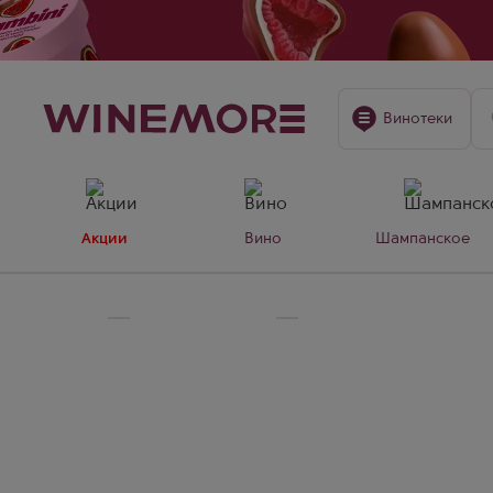
Винотеки
Акции
Вино
Шампанское
Главная
Крепкие напитки
Коньяк — Frapin
Коньяк Frapin (Фрапен)
Коньяк Frapin — легендарный французский дом с 1
винограда Grand Champagne. Каждый напиток отли
благородного дуба, благодаря многолетней выдер