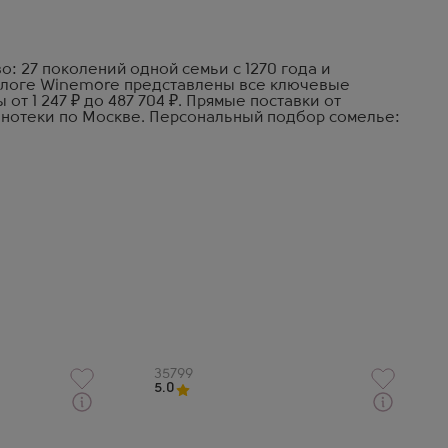
о: 27 поколений одной семьи с 1270 года и
алоге Winemore представлены все ключевые
 от 1 247 ₽ до 487 704 ₽. Прямые поставки от
инотеки по Москве. Персональный подбор сомелье:
Артикул
35799
5.0
Через 1-2 дня
Коньяк