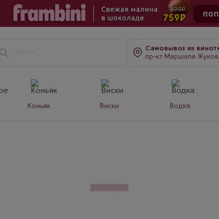
Самовывоз
из винот
пр-кт Маршала Жукова, д. 7
Коньяк
Виски
Водка
270 года, создающий элитные коньяки исключительно и
чается утонченным вкусом с нотами сухофруктов, мед
жке в лимузенских бочках. Frapin — воплощение роско