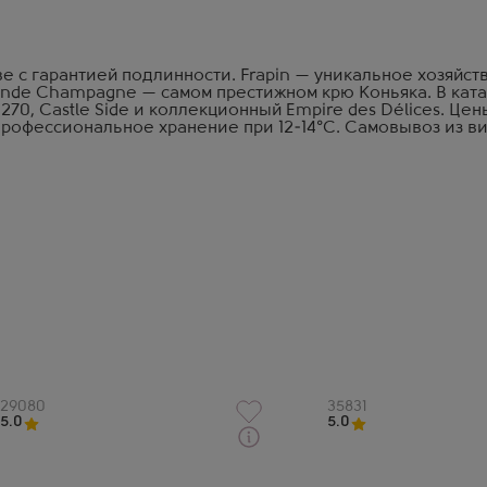
е с гарантией подлинности. Frapin — уникальное хозяйств
nde Champagne — самом престижном крю Коньяка. В кат
1270, Castle Side и коллекционный Empire des Délices. Цены
профессиональное хранение при 12-14°C. Самовывоз из в
Артикул
29080
Артикул
35831
5.0
5.0
Через 1-2 дня
Через 1-2 дня
Коньяк
Коньяк