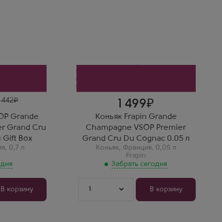
Шампань
Фрапэн VSOP Гранд Шампань
Коньяк в
Премье Гран Крю Коньяк
Производитель
Frapin
Регион
Гранд Шампань, Коньяк
як
Выдержка
10 лет
P Grande
r Grand
 Gift Box
мёдом,
убовой
 442
1 499
.
SOP Grande
Коньяк Frapin Grande
r Grand Cru
Champagne VSOP Premier
 Gift Box
Grand Cru Du Cognac 0.05 л
ия
,
0,7 л
Коньяк
,
Франция
,
0,05 л
Frapin
 дня
Забрать сегодня
1
В корзину
В корзину