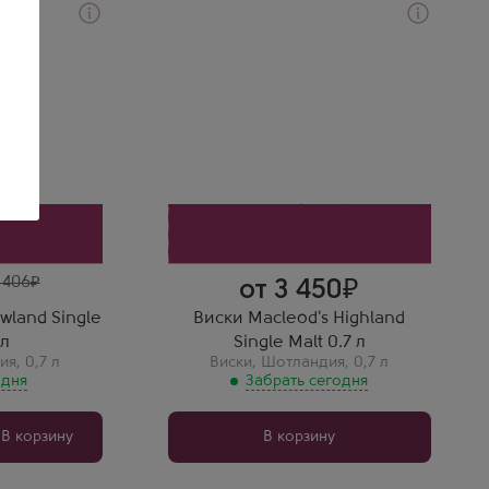
Забрать сегодня
Виски
ингл Молт
Маклеод'с Хайленд Сингл Молт
Производитель
Ian Macleod Distillers
Регион
Хайленд (Высокогорье)
Выдержка
8 лет
 406
от 3 450
wland Single
Виски Macleod's Highland
 л
Single Malt 0.7 л
ия
,
0,7 л
Виски
,
Шотландия
,
0,7 л
 дня
Забрать сегодня
В корзину
В корзину