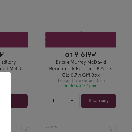
коробке
Производитель
Aceo
Бренд
Murray McDavid
Регион
Спейсайд
Выдержка
 отличный
8 лет
ий вкус,
Константин Сомов
ный
Бенриах 8 лет от Мюррей
МакДэвид — крутой
независимый розлив. Бочка
от 9 619
подобрана идеально, вкус
сложный.
stillery
Виски Murray McDavid
ded Malt 8
Benchmark Benriach 8 Years
.7 л
Old 0.7 л Gift Box
я
,
0,7 л
Виски
,
Шотландия
,
0,7 л
годня
Через 1-2 дня
1
у
В корзину
Артикул
27356