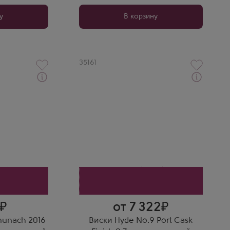
у
В корзину
Артикул
35161
Виски
дарочной
Хайд № 9 Порт Каск Финиш в
подарочной коробке
Производитель
Hibernia Distillers
Выдержка
8 лет
от 7 322
munach 2016
Виски Hyde No.9 Port Cask