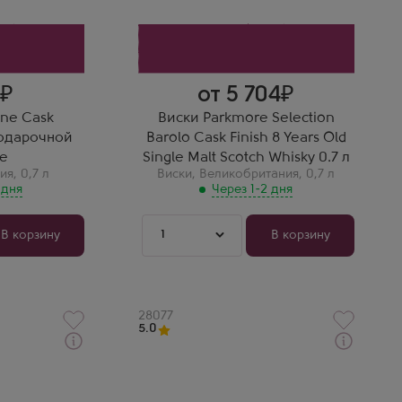
Винные бочки добавили
джину мягкой фруктовости.
Очень изысканно и
необычно, рекомендую всем.
3
от 5 704
ne Cask
Виски Parkmore Selection
 подарочной
Barolo Cask Finish 8 Years Old
е
Single Malt Scotch Whisky 0.7 л
ия
,
0,7 л
Виски
,
Великобритания
,
0,7 л
 дня
Через 1-2 дня
1
В корзину
В корзину
Артикул
28077
5.0
Через 1-2 дня
Виски
КаслСворд
Мюррей МакДэвид Бенчмарк
ет
Бенриах 8 Лет в подарочной