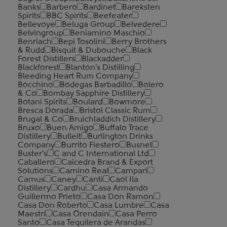
Banks
Barbero
Bardinet
Bareksten
Spirits
BBC Spirits
Beefeater
Bellevoye
Beluga Group
Belvedere
Belvingroup
Beniamino Maschio
Benriach
Bepi Tosolini
Berry Brothers
& Rudd
Bisquit & Dubouche
Black
Forest Distillers
Blackadder
Blackforest
Blanton's Distilling
Bleeding Heart Rum Company
Bocchino
Bodegas Barbadillo
Bolero
& Co
Bombay Sapphire Distillery
Botani Spirits
Boulard
Bowmore
Bresca Dorada
Bristol Classic Rum
Brugal & Co
Bruichladdich Distillery
Bruxo
Buen Amigo
Buffalo Trace
Distillery
Bulleit
Burlington Drinks
Company
Burrito Fiestero
Busnel
Buster's
C and C International Ltd
Caballero
Caicedra Brand & Export
Solutions
Camino Real
Campari
Camus
Caney
Canti
Caol Ila
Distillery
Cardhu
Casa Armando
Guillermo Prieto
Casa Don Ramon
Casa Don Roberto
Casa Lumbre
Casa
Maestri
Casa Orendain
Casa Perro
Santo
Casa Tequilera de Arandas