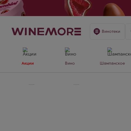
Винотеки
Акции
Вино
Шампанское
Главная
Крепкие напитки
🥃Виски 8 лет
Виски 8 лет