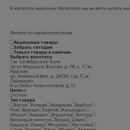
В каталоге винотеки Winemore вы можете купить виск
Фильтр по характеристикам
Акционные товары
Забрать сегодня
Только товары в наличии
Выбрать винотеку
м. Октябрьское Поле
пр-кт Маршала Жукова. д. 78. к. 3
м.
Курская
ул. Земляной Вал. д. 24/30. стр. 1
м.
Одинцово
б-р Любы Новосёловой. д. 13
Цена
Тип товара
Виски
Коньяк
Арманьяк
Бурбон
Ром
Бренди
Граппа
Кальвадос
Абсент
Аквавит
Аперитив
Биттер
Висковый напиток
Водка
Джин
Кашаса
Ликер
Мескаль
Настойка