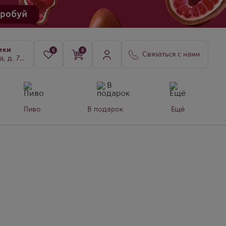
еки
0
0
Связаться с нами
8, к. 3
Пиво
В подарок
Ещё