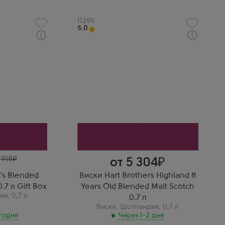
Артикул
11299
5.0
Через 1-2 дня
Виски
ид Скотч 8
Харт Бразерс Хайлэнд 8 Лет
робке
Купажированный Солодовый
Скотч
Производитель
Campbell Mayer
Бренд
Hart Brothers
Регион
Хайленд (Высокогорье)
Выдержка
 тех, кто
8 лет
Олег
ким
Виски Hart Brothers Highland
8 Years Old Blended Malt
Scotch 0.7 л — мягкий, с
 918
от 5 304
мёдом, ванилью, лёгкой
горчинкой. Отличен для
r's Blended
Виски Hart Brothers Highland 8
повседневного
.7 л Gift Box
Years Old Blended Malt Scotch
употребления.
ия
,
0,7 л
0.7 л
Виски
,
Шотландия
,
0,7 л
годня
Через 1-2 дня