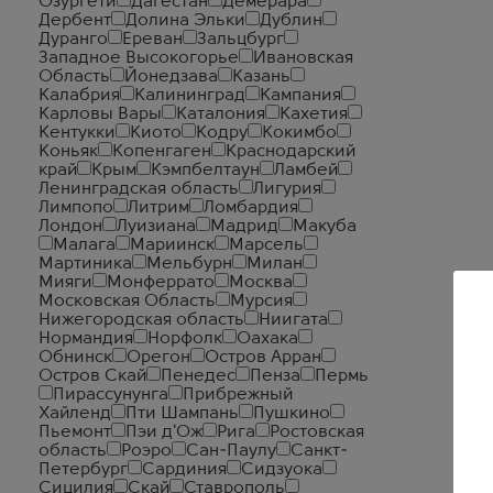
Озургети
Дагестан
Демерара
Дербент
Долина Эльки
Дублин
Дуранго
Ереван
Зальцбург
Западное Высокогорье
Ивановская
Область
Йонедзава
Казань
Калабрия
Калининград
Кампания
Карловы Вары
Каталония
Кахетия
Кентукки
Киото
Кодру
Кокимбо
Коньяк
Копенгаген
Краснодарский
край
Крым
Кэмпбелтаун
Ламбей
Ленинградская область
Лигурия
Лимпопо
Литрим
Ломбардия
Лондон
Луизиана
Мадрид
Макуба
Малага
Мариинск
Марсель
Мартиника
Мельбурн
Милан
Мияги
Монферрато
Москва
Московская Область
Мурсия
Нижегородская область
Ниигата
Нормандия
Норфолк
Оахака
Обнинск
Орегон
Остров Арран
Остров Скай
Пенедес
Пенза
Пермь
Пирассунунга
Прибрежный
Хайленд
Пти Шампань
Пушкино
Пьемонт
Пэи д'Ож
Рига
Ростовская
область
Роэро
Сан-Паулу
Санкт-
Петербург
Сардиния
Сидзуока
Сицилия
Скай
Ставрополь