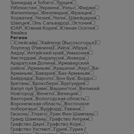
Тринидад и Тобаго
Турция
Узбекистан
Украина
Уэльс
Фиджи
Филиппины
Финляндия
Франция
Хорватия
Чехия
Чили
Швейцария
Швеция
Эль Сальвадор
Эстония
ЮАР
Южная Корея
Южная Осетия
Ямайка
Регион
Спейсайд
Хайленд (Высокогорье)
Лоуленд (Равнина)
Айла
Абруа
Аидзу
Алтайский край
Амазония
Амстердам
Андалусия
Анжера
Араратская Долина
Армавирский
район
Арманьяк
Ахашени
Ахус
Ба-
Арманьяк
Бавария
Баз-Арманьяк
Байррада
Бароло
Бон Буа
Бордо
Бретань
Броксберн
Бургундия
Валул луй Траян
Вашингтон
Великий
Новгород
Венето
Венеция
Виктория
Вологодская область
Воронежская область
Восточное
побережье
Вудфорд
Гавана
Гасконь
Глазго
Гран Фин Шампань
Гранд Шампань
Графство Антрим
Графство Даун
Графство Корк
Графство Уэстмит
Гурия
Гурия /