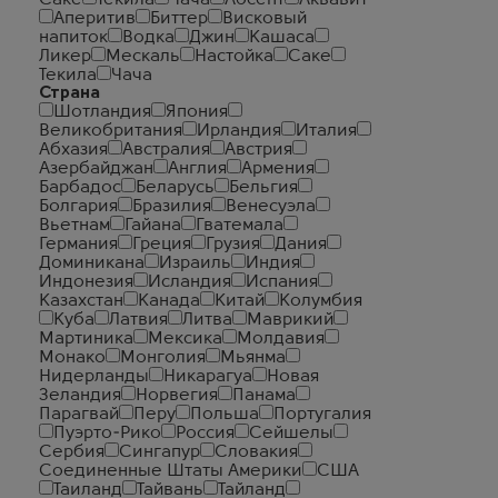
Саке
Текила
Чача
Абсент
Аквавит
Аперитив
Биттер
Висковый
напиток
Водка
Джин
Кашаса
Ликер
Мескаль
Настойка
Саке
Текила
Чача
Страна
Шотландия
Япония
Великобритания
Ирландия
Италия
Абхазия
Австралия
Австрия
Азербайджан
Англия
Армения
Барбадос
Беларусь
Бельгия
Болгария
Бразилия
Венесуэла
Вьетнам
Гайана
Гватемала
Германия
Греция
Грузия
Дания
Доминикана
Израиль
Индия
Индонезия
Исландия
Испания
Казахстан
Канада
Китай
Колумбия
Куба
Латвия
Литва
Маврикий
Мартиника
Мексика
Молдавия
Монако
Монголия
Мьянма
Нидерланды
Никарагуа
Новая
Зеландия
Норвегия
Панама
Парагвай
Перу
Польша
Португалия
Пуэрто-Рико
Россия
Сейшелы
Сербия
Сингапур
Словакия
Соединенные Штаты Америки
США
Таиланд
Тайвань
Тайланд