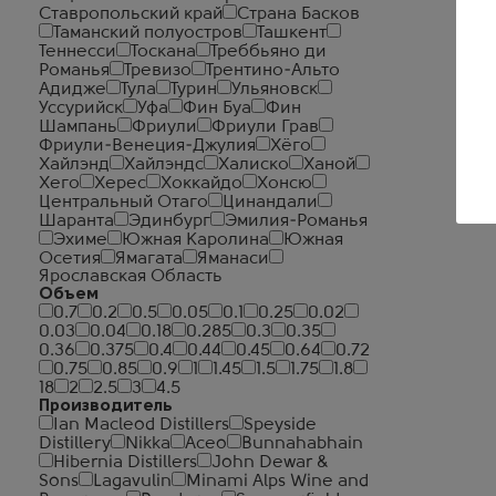
Ставропольский край
Страна Басков
Таманский полуостров
Ташкент
Теннесси
Тоскана
Треббьяно ди
Романья
Тревизо
Трентино-Альто
Адидже
Тула
Турин
Ульяновск
Уссурийск
Уфа
Фин Буа
Фин
Шампань
Фриули
Фриули Грав
Фриули-Венеция-Джулия
Хёго
Хайлэнд
Хайлэндс
Халиско
Ханой
Хего
Херес
Хоккайдо
Хонсю
Центральный Отаго
Цинандали
Шаранта
Эдинбург
Эмилия-Романья
Эхиме
Южная Каролина
Южная
Осетия
Ямагата
Яманаси
Ярославская Область
Объем
0.7
0.2
0.5
0.05
0.1
0.25
0.02
0.03
0.04
0.18
0.285
0.3
0.35
0.36
0.375
0.4
0.44
0.45
0.64
0.72
0.75
0.85
0.9
1
1.45
1.5
1.75
1.8
18
2
2.5
3
4.5
Производитель
Ian Macleod Distillers
Speyside
Distillery
Nikka
Aceo
Bunnahabhain
Hibernia Distillers
John Dewar &
Sons
Lagavulin
Minami Alps Wine and