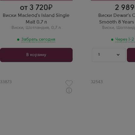
мягким. Супер!
от 3 720
2 989
Виски Macleod's Island Single
Виски Dewar's 
Malt 0.7 л
Smooth 8 Years 
Виски
,
Шотландия
,
0,7 л
Виски
,
Шотланд
Забрать сегодня
Через 1-2
1
В корзину
Артикул
33873
Артикул
32543
Забрать сегодня
Через 1-2 дня
Виски
Виски
Тенжаку Пью Молт
Гленгойн Каск Стрент
Производитель
подарочной коробке
Minami Alps Wine and Beverages
Производитель
Бренд
Glengoyne Distillery
Tenjaku
Выдержка
Выдержка
8 лет
8 лет