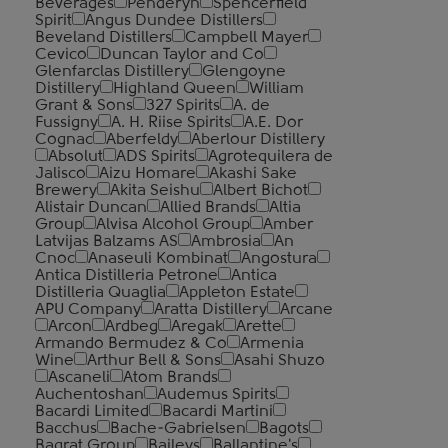
Beverages
Penderyn
Spencerfield
Spirit
Angus Dundee Distillers
Beveland Distillers
Campbell Mayer
Cevico
Duncan Taylor and Co
Glenfarclas Distillery
Glengoyne
Distillery
Highland Queen
William
Grant & Sons
327 Spirits
A. de
Fussigny
A. H. Riise Spirits
A.E. Dor
Cognac
Aberfeldy
Aberlour Distillery
Absolut
ADS Spirits
Agrotequilera de
Jalisco
Aizu Homare
Akashi Sake
Brewery
Akita Seishu
Albert Bichot
Alistair Duncan
Allied Brands
Altia
Group
Alvisa Alcohol Group
Amber
Latvijas Balzams AS
Ambrosia
An
Cnoc
Anaseuli Kombinat
Angostura
Antica Distilleria Petrone
Antica
Distilleria Quaglia
Appleton Estate
APU Company
Aratta Distillery
Arcane
Arcon
Ardbeg
Aregak
Arette
Armando Bermudez & Co
Armenia
Wine
Arthur Bell & Sons
Asahi Shuzo
Ascaneli
Atom Brands
Auchentoshan
Audemus Spirits
Bacardi Limited
Bacardi Martini
Bacchus
Bache-Gabrielsen
Bagots
Bagrat Group
Baileys
Ballantine's