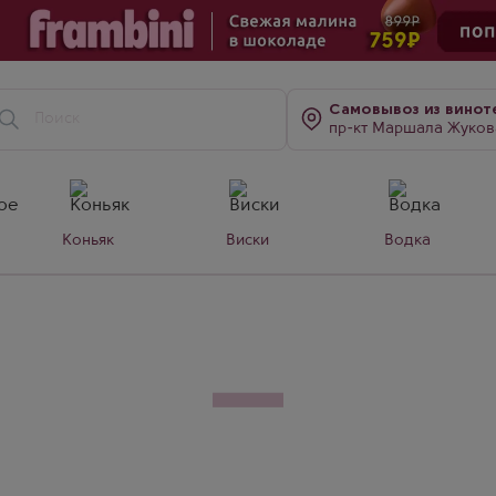
Самовывоз
из винот
пр-кт Маршала Жукова, д. 7
Коньяк
Виски
Водка