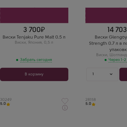
3 700
14 70
Виски Tenjaku Pure Malt 0.5 л
Виски Glengoy
Виски
,
Япония
,
0,5 л
Strength 0.7 л в
упаковк
Виски
,
Шотланд
Забрать сегодня
Через 1-2
1
В корзину
Артикул
30249
Артикул
28158
5.0
5.0
Через 1-2 дня
Забрать сегодня
Виски
Виски
Лагавулин 8 Лет в подарочной
Спринт Дистиллери 
коробке
Купажированный 8 Л