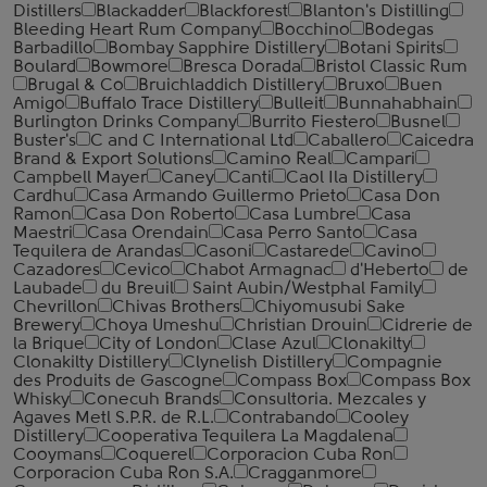
Distillers
Blackadder
Blackforest
Blanton's Distilling
Bleeding Heart Rum Company
Bocchino
Bodegas
Barbadillo
Bombay Sapphire Distillery
Botani Spirits
Boulard
Bowmore
Bresca Dorada
Bristol Classic Rum
Brugal & Co
Bruichladdich Distillery
Bruxo
Buen
Amigo
Buffalo Trace Distillery
Bulleit
Bunnahabhain
Burlington Drinks Company
Burrito Fiestero
Busnel
Buster's
C and C International Ltd
Caballero
Caicedra
Brand & Export Solutions
Camino Real
Campari
Campbell Mayer
Caney
Canti
Caol Ila Distillery
Cardhu
Casa Armando Guillermo Prieto
Casa Don
Ramon
Casa Don Roberto
Casa Lumbre
Casa
Maestri
Casa Orendain
Casa Perro Santo
Casa
Tequilera de Arandas
Casoni
Castarede
Cavino
Cazadores
Cevico
Chabot Armagnac
d'Heberto
de
Laubade
du Breuil
Saint Aubin/Westphal Family
Chevrillon
Chivas Brothers
Chiyomusubi Sake
Brewery
Choya Umeshu
Christian Drouin
Cidrerie de
la Brique
City of London
Clase Azul
Clonakilty
Clonakilty Distillery
Clynelish Distillery
Compagnie
des Produits de Gascogne
Compass Box
Compass Box
Whisky
Conecuh Brands
Consultoria. Mezcales y
Agaves Metl S.P.R. de R.L.
Contrabando
Cooley
Distillery
Cooperativa Tequilera La Magdalena
Cooymans
Coquerel
Corporacion Cuba Ron
Corporacion Cuba Ron S.A.
Cragganmore