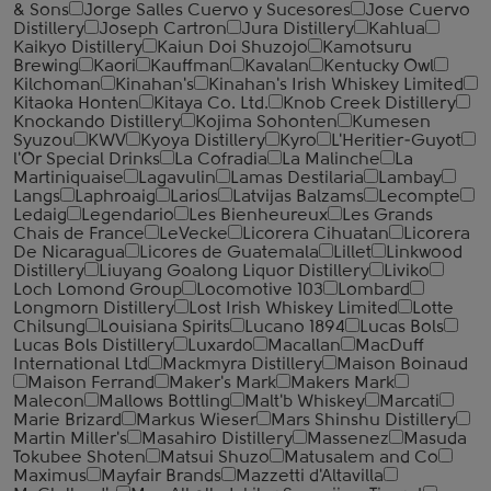
& Sons
Jorge Salles Cuervo y Sucesores
Jose Cuervo
Distillery
Joseph Cartron
Jura Distillery
Kahlua
Kaikyo Distillery
Kaiun Doi Shuzojo
Kamotsuru
Brewing
Kaori
Kauffman
Kavalan
Kentucky Owl
Kilchoman
Kinahan's
Kinahan's Irish Whiskey Limited
Kitaoka Honten
Kitaya Co. Ltd.
Knob Creek Distillery
Knockando Distillery
Kojima Sohonten
Kumesen
Syuzou
KWV
Kyoya Distillery
Kyro
L'Heritier-Guyot
l'Or Special Drinks
La Cofradia
La Malinche
La
Martiniquaise
Lagavulin
Lamas Destilaria
Lambay
Langs
Laphroaig
Larios
Latvijas Balzams
Lecompte
Ledaig
Legendario
Les Bienheureux
Les Grands
Chais de France
LeVecke
Licorera Cihuatan
Licorera
De Nicaragua
Licores de Guatemala
Lillet
Linkwood
Distillery
Liuyang Goalong Liquor Distillery
Liviko
Loch Lomond Group
Locomotive 103
Lombard
Longmorn Distillery
Lost Irish Whiskey Limited
Lotte
Chilsung
Louisiana Spirits
Lucano 1894
Lucas Bols
Lucas Bols Distillery
Luxardo
Macallan
MacDuff
International Ltd
Mackmyra Distillery
Maison Boinaud
Maison Ferrand
Maker's Mark
Makers Mark
Malecon
Mallows Bottling
Malt'b Whiskey
Marcati
Marie Brizard
Markus Wieser
Mars Shinshu Distillery
Martin Miller's
Masahiro Distillery
Massenez
Masuda
Tokubee Shoten
Matsui Shuzo
Matusalem and Co
Maximus
Mayfair Brands
Mazzetti d'Altavilla