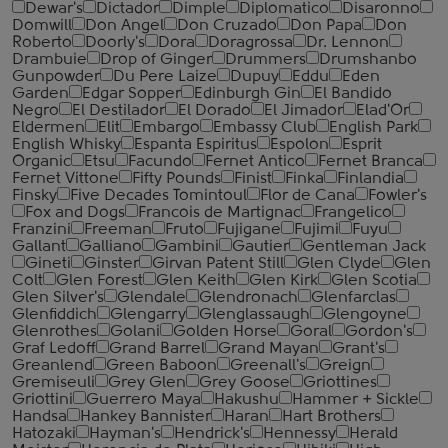
Dewar's
Dictador
Dimple
Diplomatico
Disaronno
Domwill
Don Angel
Don Cruzado
Don Papa
Don
Roberto
Doorly's
Dora
Doragrossa
Dr. Lennon
Drambuie
Drop of Ginger
Drummers
Drumshanbo
Gunpowder
Du Pere Laize
Dupuy
Eddu
Eden
Garden
Edgar Sopper
Edinburgh Gin
El Bandido
Negro
El Destilador
El Dorado
El Jimador
Elad'Or
Eldermen
Elit
Embargo
Embassy Club
English Park
English Whisky
Espanta Espiritus
Espolon
Esprit
Organic
Etsu
Facundo
Fernet Antico
Fernet Branca
Fernet Vittone
Fifty Pounds
Finist
Finka
Finlandia
Finsky
Five Decades Tomintoul
Flor de Cana
Fowler's
Fox and Dogs
Francois de Martignac
Frangelico
Franzini
Freeman
Fruto
Fujigane
Fujimi
Fuyu
Gallant
Galliano
Gambini
Gautier
Gentleman Jack
Gineti
Ginster
Girvan Patent Still
Glen Clyde
Glen
Colt
Glen Forest
Glen Keith
Glen Kirk
Glen Scotia
Glen Silver's
Glendale
Glendronach
Glenfarclas
Glenfiddich
Glengarry
Glenglassaugh
Glengoyne
Glenrothes
Golani
Golden Horse
Goral
Gordon's
Graf Ledoff
Grand Barrel
Grand Mayan
Grant's
Greanlend
Green Baboon
Greenall's
Greign
Gremiseuli
Grey Glen
Grey Goose
Griottines
Griottini
Guerrero Maya
Hakushu
Hammer + Sickle
Handsa
Hankey Bannister
Haran
Hart Brothers
Hatozaki
Hayman's
Hendrick's
Hennessy
Herald