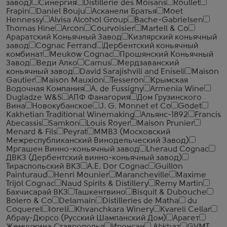
завод)
Синергия
Distillerie des Moisans
Roullet
Frapin
Daniel Bouju
Асканели Братья
Moet
Hennessy
Alvisa Alcohol Group
Bache-Gabrielsen
Thomas Hine
Arcon
Courvoisier
Martell & Co
Араратский Коньячный Завод
Кизлярский коньячный
завод
Cognac Ferrand
Дербентский коньячный
комбинат
Meukow Cognac
Прошянский Коньячный
Завод
Веди Алко
Camus
Мердзаванский
коньячный завод
David Sarajishvili and Eniseli
Maison
Gautier
Maison Mauxion
Tesseron
Крымская
Водочная Компания
A. de Fussigny
Armenia Wine
Dugladze W&S
АПФ Фанагория
Дом Грузинского
Вина
Новокубанское
J. G. Monnet et Co
Godet
Kakhetian Traditional Winemaking
Альянс-1892
Francis
Abecassis
Samkon
Louis Royer
Maison Prunier
Menard & Fils
Peyrat
ММВЗ (Московский
Межреспубликанский Винодельческий Завод)
Мргашен Винно-коньячный завод
Lheraud Cognac
ДВКЗ (Дербентский винно-коньячный завод)
Тираспольский ВКЗ
A.E. Dor Cognac
Guillon
Painturaud
Henri Mounier
Marancheville
Maxime
Trijol Cognac
Naud Spirits & Distillery
Remy Martin
Бахчисарай ВКЗ
Ташкентвино
Bisquit & Dubouche
Bolero & Co
Delamain
Distilleries de Matha
du
Coquerel
Ioreli
Khvanchkara Winery
Kvareli Cellar
Абрау-Дюрсо (Русский Шампанский Дом)
Арагет