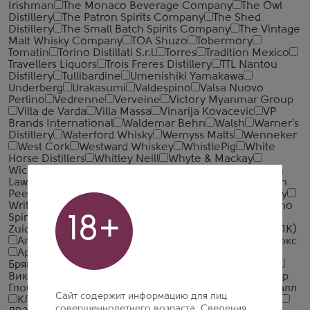
Irishman
The Monaco Beverage Company
The Owl
Distillery
The Patron Spirits Company
The Shed
Distillery
The Small Batch Spirits Company
The Vintage
Malt Whisky Company
TOA Shuzo
Tobermory
Tomatin
Torino Distillati S.r.l.
Torres
Tradition Mexico
Travellers Liquors
Trois Freres Distillery
TTL Nantou
Distillery
Tullibardine
Umenishiki Yamakawa
Underberg
Urakasumi
Valdespino
Valsa Nuovo
Perlino
Vedrenne
Verveine
Victory Myanmar Group
Villa de Varda
Villa Massa
Vinarija Kovacevic
VP
Brands International
Waldemar Behn
Walsh
Warner's
Distillery
Waterford Whisky
Wemyss Malts
Wenneker
West Cork
Westward Whiskey
WhistlePig
White
Horse Distillers
Whitley Neill
Whyte & Mackay
Wicklow Hills Whiskey
William Grant & Sons
William
Lawson's Distillery
William Macfarlane & Co.
William
Peel
Wolfburn Distillery
Woodford Reserve Distillery
Writers' Tears
Yaguara
Yellow Rose Distilling
Yoshino
Spirits
Zacapa
Zacapa Centenario
Zanin 1895
18+
Zuidam
Алкогольная Промышленная Компания (АПК)
Алкогольная Сибирская Группа
Алкон
Альфа Люкс
Арсенал Вин
Башспирт
БелАлко
БрянскСпиртПром
Великоустюгский ЛВЗ
Вереск
Викалк
Глазовский ЛВЗ
Грейн Алко
Дионис
Итар
Глобал
Иткульский спиртзавод
Калужский Кристалл
Сайт содержит информацию для лиц
КЛВЗ Кристалл
Кристалл-Лефортово ГК
Ладога
совершеннолетнего возраста. Сведения,