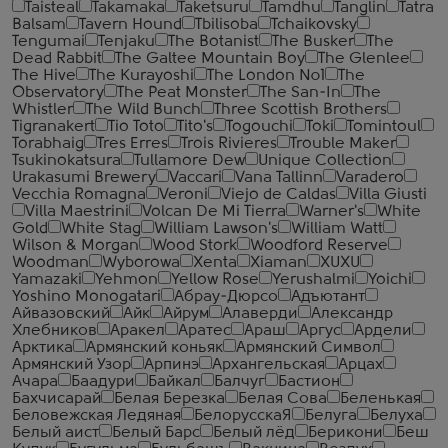
Taisteal
Takamaka
Taketsuru
Tamdhu
Tanglin
Tatra
Balsam
Tavern Hound
Tbilisoba
Tchaikovsky
Tengumai
Tenjaku
The Botanist
The Busker
The
Dead Rabbit
The Galtee Mountain Boy
The Glenlee
The Hive
The Kurayoshi
The London №1
The
Observatory
The Peat Monster
The San-In
The
Whistler
The Wild Bunch
Three Scottish Brothers
Tigranakert
Tio Toto
Tito's
Togouchi
Toki
Tomintoul
Torabhaig
Tres Erres
Trois Rivieres
Trouble Maker
Tsukinokatsura
Tullamore Dew
Unique Collection
Urakasumi Brewery
Vaccari
Vana Tallinn
Varadero
Vecchia Romagna
Veroni
Viejo de Caldas
Villa Giusti
Villa Maestrini
Volcan De Mi Tierra
Warner's
White
Gold
White Stag
William Lawson's
William Watt
Wilson & Morgan
Wood Stork
Woodford Reserve
Woodman
Wyborowa
Xenta
Xiaman
XUXU
Yamazaki
Yehmon
Yellow Rose
Yerushalmi
Yoichi
Yoshino Monogatari
Абрау-Дюрсо
Адъютант
Айвазовский
Айк
Айрум
Алаверди
Александр
Хлебников
Аракел
Аратес
Араш
Аргус
Ардели
Арктика
Армянский коньяк
Армянский Символ
Армянский Узор
Арпинэ
Архангельская
Арцах
Ачара
Баадури
Байкал
Балчуг
Бастион
Бахчисарай
Белая Березка
Белая Сова
Беленькая
Беловежская Ледяная
БелорусскаЯ
Белуга
Белуха
Белый аист
Белый Барс
Белый лёд
Берикони
Беш