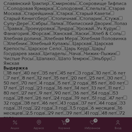
Славянский Трактир
Смирновъ
Сокровище Тифлиса
Солодовая Ярмарка
Солодовня
Спельта
Старая
Москва
Старейшина
Старка
Старый Кахети
Старый Кенигсберг
Столичная
Стопарик
Стужа
Сулу-Дере
Сябры
Талка
Тбилисский Дворик
Топаз
Травка
Троекуровка
Тундра
Урожай
Уч Кудук
Фанагория
Форсаж
Ханская
Хаски
Хлеб & Соль
Хлебная долина
Хлебная Мера
Хлебная Половинка
Хлебник
Хлебный Купажъ
Царская
Царская
Крепость
Царское Село
Царь Кедр
Царь/
Государев заказ
Цитадель
Чача
Чижик-Пыжик
Чистые Росы
Шалахо
Шато Темрюк
Эльбрус
Ямская
Выдержка
18 лет
40 лет
35 лет
45 лет
3 года
10 лет
6 лет
7 лет
8 лет
12 лет
15 лет
20 лет
25 лет
30 лет
50 лет
70 лет
4 года
5 лет
2 года
85 лет
60 лет
17 лет
21 год
23 года
16 лет
14 лет
13 лет
11 лет
80 лет
27 лет
9 лет
90 лет
36 лет
54 года
53
года
28 лет
26 лет
24 года
19 лет
51 год
47 лет
32 года
38 лет
46 лет
43 года
37 лет
44 года
33
года
31 год
22 года
1 год
1.5 года
6 месяцев
16
месяцев
2.5 года
29 лет
39 лет
41 год
48 лет
72
года
0
0
Класс
V.S.O.P. (Very Superior Old Pale)
X.O. (Extra Old)
Акции
Адреса
Корзина
Избранное
Вход