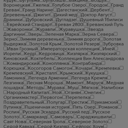
Кудук
Бугульма
Бульбашъ
Вакцина
Воздух
Воронецкая
Гжелка
Голубое Озеро
Городок
Гранд
Ереван
Гранд Нарине
Дагестанский
Дербент
Деревенька
Джигит
Дикий мед
Доктор Август
Драники
Дубровский
Дугладзе
Душевный Тбилиси
Еврейский Стандарт
Ереван 2800
Ереванский Путь
Жаворонки
Журавли
Журавушка
Звезда
Даргинии
Зверь
Зеленая Марка
Зерна Севера
Зерно
Зимняя деревенька
Зимняя дорога
Золотая
Выдержка
Золотой Крым
Золотой Резерв
Зубровка
Иван Грозный
Императорская коллекция
Иней
Иорели
Кедр
Кедровица
Кизлярка
Кизлярский
Киновский
Коктебель
Коллекция Вин Александрова
Командирский
Коноплянка
Контрабанда
Корюшка
Косогоров Самогон
Кочари
Кремлевка
Кремлевский
Кристалл
Крымский
Кукушка
Ламоника
Легенда Армении
Легенда Кремля
Лезгинка
Лесная Мороша
Мамонт
Маруся
Медная
лошадка
Методъ
Мурава
Муш
Мягков
Налибоки
Народный Капитал
Ной
Оганян
Онегин
Органикмастер
Первогон
Перепелка
Поздравительный
Полугар
Престиж
Прикамский
Путинка
Пшеничная история
Пять Озер
Романов
Рослин
Русская Эскадра
Русский лед
Русское
Золото
Самарканд
Самоваръ
Сараджишвили
Саят Нова
Северная Тропа
Северное Золото
Седой Кавказ
Седой Кизляр
Сейлорс Хоум