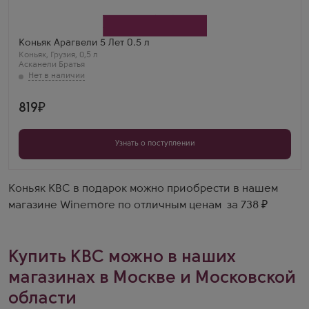
Производитель
Асканели Братья
Бренд
Aragveli
Регион
Коньяк Арагвели 5 Лет 0.5 л
Кахетия
Коньяк
,
Грузия
,
0,5 л
Выдержка
Асканели Братья
5 лет
Анатолий Рыков
Арагвели 5 лет — хороший грузинский коньяк.
Насыщенный, с приятными древесными нотками.
819
Узнать о поступлении
Коньяк КВС в подарок можно приобрести в нашем
магазине Winemore по отличным ценам за 738 ₽
Купить КВС можно в наших
магазинах в Москве и Московской
области