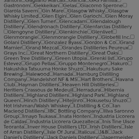
Santoni
Gagliano Marcati
Gancia
GAS Familia
Gastronom
Gekkeikan
Gelas
Giacomo Sperone
Giarola Savem
Gin Mare
Glasgow Whisky
Glasgow
Whisky Limited
Glen Elgin
Glen Garioch
Glen Moray
Distillery
Glen Turner
Glencadam
Glendalough
Distillery
Glendronach Distillery
Glenfarclas Distillery
Glengoyne Distillery
Glenkinchie
Glenlivet
Glenmorangie
Glenmorangie Distillery
Globefill Inc.
Golani Distillery
Gonzalez Byass
Gordon & Co
Grand
Marnier
Grand Mezcal
Grandes Distilleries Peureux
Grays Inc.
Great Northern Distillery
Great Oaks
Green Tree Distillery
Green Utopia
Grenki list
Grupo
Estevez
Grupo Pellas
Gruppo Montenegro
Hakuro
Hakushika Tatsuuma Honke Shuzo
Hakutsuru Sake
Brewing
Halewood
Hamada
Hamburg Distilling
Company
Handelshof NF & MS
Hart Brothers
Havana
Club
Hayman Distillers
Heaven Hill Distilleries
Heritiers Crassous de Medeuil
Herradura
Hibernia
Distillers
Highland Distillers
Highland Park
Highland
Queen
Hinch Distillery
Hitejinro
Hokusetsu Shuzo
Hot Irishman/Walsh Whiskey
I.Distilling & Co
Ian
Macleod Distillers
IBC Bottling Company
Illva Saronno
Group
Imayo Tsukasa
Inata Honten
Industria Licorera
de Caldas
Industria Licorera Quezalteca
Inis Tine Uisce
Teoranta
Inver House Distillers LTD
Irish Distillers
Isle
of Arran Distillery
Isle Of Jura
Italicus
J&B
Jack
Daniel's Distillery
Jack Daniels Distillery
Jagermeister