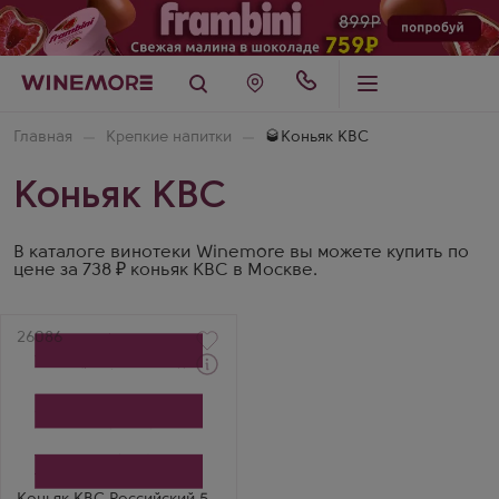
Главная
Крепкие напитки
🥃Коньяк КВС
Коньяк КВС
В каталоге винотеки Winemore вы можете купить по
цене за 738 ₽ коньяк КВС в Москве.
Артикул
26086
Коньяк
KVS Rossiysky 5 Stars
Производитель
КВС
Регион
Ставропольский край