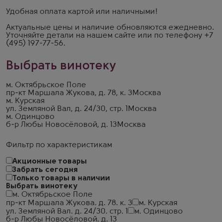
Удобная оплата картой или наличными!
Актуальные цены и наличие обновляются ежедневно.
Уточняйте детали на
нашем сайте
или по телефону
+7
(495) 197-77-56
.
Выбрать винотеку
м. Октябрьское Поле
пр-кт Маршала Жукова, д. 78, к. 3
Москва
м. Курская
ул. Земляной Вал, д. 24/30, стр. 1
Москва
м. Одинцово
б-р Любы Новосёловой, д. 13
Москва
Фильтр по характеристикам
Акционные товары
Забрать сегодня
Только товары в наличии
Выбрать винотеку
м. Октябрьское Поле
пр-кт Маршала Жукова. д. 78. к. 3
м. Курская
ул. Земляной Вал. д. 24/30. стр. 1
м. Одинцово
б-р Любы Новосёловой. д. 13