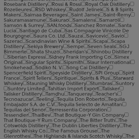
Rosebank Distillery
Rossi & Rossi
Royal Oak Distillery
Rozelieures
RSD Whiskey
Rudolf Jelinek
S & B Spirits
Makers
Saimaa Beverages
Saint James
Saint-Remy
Sakuramasamune
Sakurao
Samalens
Samaroli
Samson & Surrey
SAN.foods
Sanchez Romate
Santa
Lucia
Santiago de Cuba
Sas Compagnie Vinicole De
Bourgogne
Saura Co. Ltd
Sauza
Savicevic
Savio
Sazerac
Scandinavian Wine & Spirits
Scapa
Scapa
Distillery
Sekiya Brewery
Sempe
Seven Seals
SGJ
Bimmerle
Shata Shuzo
Sheridan's
Shinobu Distillery
Siberian Express
Sidney Frank Importing Co
Simex
Original
Singular Spirits
Sipsmith
Slaur International
Smokehead
Sodiko N. V.
Song Cai Distillery
Spencerfield Spirit
Speyside Distillery
SPI Group
Spirit
France
Spirit Tellers
Spiritique
Spirits & Plus
Starward
Whiskey
Stauning Whisky Distillery
Stumbras
Suntory
Suntory Limited
Tahitian Import Export
Talisker
Talisker Distillery
Tamdhu
Tanqueray
Teacher's
Tecnoazucar
Teeling
Tequila Don Roberto
Tequila
Embajador S.A. de C.V
Tequila Selecto de Amatitan
Tequilas del Senor
Terressentia Corporation
Tessendier
ThaiBev
That Boutique-Y Gin Company
That Boutique-Y Rum Company
The Bitter Truth
The
Cotswolds Distillery
The Dublin Liberties Distillery
The
English Whisky Co.
The Famous Grouse
The
Glenrothes
The Highlands & Islands Scotch Whisky
The