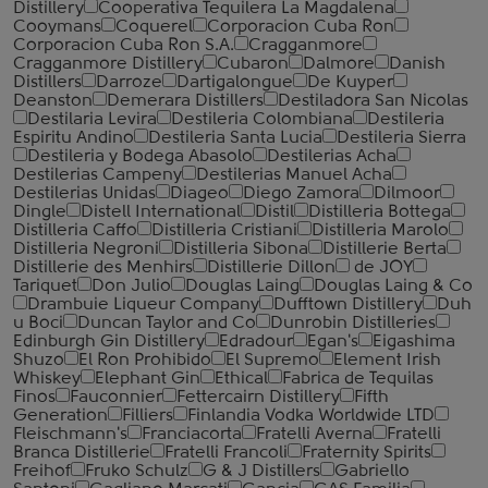
Distillery
Cooperativa Tequilera La Magdalena
Cooymans
Coquerel
Corporacion Cuba Ron
Corporacion Cuba Ron S.A.
Cragganmore
Cragganmore Distillery
Cubaron
Dalmore
Danish
Distillers
Darroze
Dartigalongue
De Kuyper
Deanston
Demerara Distillers
Destiladora San Nicolas
Destilaria Levira
Destileria Colombiana
Destileria
Espiritu Andino
Destileria Santa Lucia
Destileria Sierra
Destileria y Bodega Abasolo
Destilerias Acha
Destilerias Campeny
Destilerias Manuel Acha
Destilerias Unidas
Diageo
Diego Zamora
Dilmoor
Dingle
Distell International
Distil
Distilleria Bottega
Distilleria Caffo
Distilleria Cristiani
Distilleria Marolo
Distilleria Negroni
Distilleria Sibona
Distillerie Berta
Distillerie des Menhirs
Distillerie Dillon
de JOY
Tariquet
Don Julio
Douglas Laing
Douglas Laing & Co
Drambuie Liqueur Company
Dufftown Distillery
Duh
u Boci
Duncan Taylor and Co
Dunrobin Distilleries
Edinburgh Gin Distillery
Edradour
Egan's
Eigashima
Shuzo
El Ron Prohibido
El Supremo
Element Irish
Whiskey
Elephant Gin
Ethical
Fabrica de Tequilas
Finos
Fauconnier
Fettercairn Distillery
Fifth
Generation
Filliers
Finlandia Vodka Worldwide LTD
Fleischmann's
Franciacorta
Fratelli Averna
Fratelli
Branca Distillerie
Fratelli ‎Francoli
Fraternity Spirits
Freihof
Fruko Schulz
G & J Distillers
Gabriello