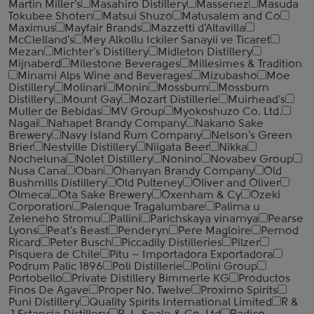
Martin Miller's
Masahiro Distillery
Massenez
Masuda
Tokubee Shoten
Matsui Shuzo
Matusalem and Co
Maximus
Mayfair Brands
Mazzetti d'Altavilla
McClelland's
Mey Alkollu Ickiler Sanayii ve Ticaret
Mezan
Michter's Distillery
Midleton Distillery
Mijnaberd
Milestone Beverages
Millesimes & Tradition
Minami Alps Wine and Beverages
Mizubasho
Moe
Distillery
Molinari
Monin
Mossburn
Mossburn
Distillery
Mount Gay
Mozart Distillerie
Muirhead's
Muller de Bebidas
MV Group
Myokoshuzo Co. Ltd.
Nagai
Nahapet Brandy Company
Nakano Sake
Brewery
Navy Island Rum Company
Nelson's Green
Brier
Nestville Distillery
Niigata Beer
Nikka
Nocheluna
Nolet Distillery
Nonino
Novabev Group
Nusa Cana
Oban
Ohanyan Brandy Company
Old
Bushmills Distillery
Old Pulteney
Oliver and Oliver
Olmeca
Ota Sake Brewery
Oxenham & Cy
Ozeki
Corporation
Palenque Tragalumbare
Palirna u
Zeleneho Stromu
Pallini
Parichskaya vinarnya
Pearse
Lyons
Peat's Beast
Penderyn
Pere Magloire
Pernod
Ricard
Peter Busch
Piccadily Distilleries
Pilzer
Pisquera de Chile
Pitu – Importadora Exportadora
Podrum Palic 1896
Poli Distillerie
Polini Group
Portobello
Private Distillery Bimmerle KG
Productos
Finos De Agave
Proper No. Twelve
Proximo Spirits
Puni Distillery
Quality Spirits International Limited
R &