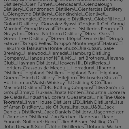
Distillery
Glen Turner
Glencadam
Glendalough
Distillery
Glendronach Distillery
Glenfarclas Distillery
Glengoyne Distillery
Glenkinchie
Glenlivet
Glenmorangie
Glenmorangie Distillery
Globefill Inc.
Golani Distillery
Gonzalez Byass
Gordon & Co
Grand
Marnier
Grand Mezcal
Grandes Distilleries Peureux
Grays Inc.
Great Northern Distillery
Great Oaks
Green Tree Distillery
Green Utopia
Grenki list
Grupo
Estevez
Grupo Pellas
Gruppo Montenegro
Hakuro
Hakushika Tatsuuma Honke Shuzo
Hakutsuru Sake
Brewing
Halewood
Hamada
Hamburg Distilling
Company
Handelshof NF & MS
Hart Brothers
Havana
Club
Hayman Distillers
Heaven Hill Distilleries
Heritiers Crassous de Medeuil
Herradura
Hibernia
Distillers
Highland Distillers
Highland Park
Highland
Queen
Hinch Distillery
Hitejinro
Hokusetsu Shuzo
Hot Irishman/Walsh Whiskey
I.Distilling & Co
Ian
Macleod Distillers
IBC Bottling Company
Illva Saronno
Group
Imayo Tsukasa
Inata Honten
Industria Licorera
de Caldas
Industria Licorera Quezalteca
Inis Tine Uisce
Teoranta
Inver House Distillers LTD
Irish Distillers
Isle
of Arran Distillery
Isle Of Jura
Italicus
J&B
Jack
Daniel's Distillery
Jack Daniels Distillery
Jagermeister
Jameson Distillery
Jan Becher
Janneau
Jean-
Francois Guillouet-Huard
Jim B.Beam Distilling Co
John Dewar & Sons
John Distilleries
Johnnie Walker