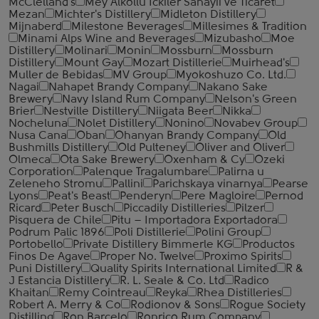
McClelland's
Mey Alkollu Ickiler Sanayii ve Ticaret
Mezan
Michter's Distillery
Midleton Distillery
Mijnaberd
Milestone Beverages
Millesimes & Tradition
Minami Alps Wine and Beverages
Mizubasho
Moe
Distillery
Molinari
Monin
Mossburn
Mossburn
Distillery
Mount Gay
Mozart Distillerie
Muirhead's
Muller de Bebidas
MV Group
Myokoshuzo Co. Ltd.
Nagai
Nahapet Brandy Company
Nakano Sake
Brewery
Navy Island Rum Company
Nelson's Green
Brier
Nestville Distillery
Niigata Beer
Nikka
Nocheluna
Nolet Distillery
Nonino
Novabev Group
Nusa Cana
Oban
Ohanyan Brandy Company
Old
Bushmills Distillery
Old Pulteney
Oliver and Oliver
Olmeca
Ota Sake Brewery
Oxenham & Cy
Ozeki
Corporation
Palenque Tragalumbare
Palirna u
Zeleneho Stromu
Pallini
Parichskaya vinarnya
Pearse
Lyons
Peat's Beast
Penderyn
Pere Magloire
Pernod
Ricard
Peter Busch
Piccadily Distilleries
Pilzer
Pisquera de Chile
Pitu – Importadora Exportadora
Podrum Palic 1896
Poli Distillerie
Polini Group
Portobello
Private Distillery Bimmerle KG
Productos
Finos De Agave
Proper No. Twelve
Proximo Spirits
Puni Distillery
Quality Spirits International Limited
R &
J Estancia Distillery
R. L. Seale & Co. Ltd
Radico
Khaitan
Remy Cointreau
Reyka
Rhea Distilleries
Robert A. Merry & Co
Rodionov & Sons
Rogue Society
Distilling
Ron Barcelo
Ronrico Rum Company