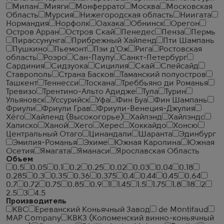
Милан
Мияги
Монферрато
Москва
Московская
Область
Мурсия
Нижегородская область
Ниигата
Нормандия
Норфолк
Оахака
Обнинск
Орегон
Остров Арран
Остров Скай
Пенедес
Пенза
Пермь
Пирассунунга
Прибрежный Хайленд
Пти Шампань
Пушкино
Пьемонт
Пэи д'Ож
Рига
Ростовская
область
Роэро
Сан-Паулу
Санкт-Петербург
Сардиния
Сидзуока
Сицилия
Скай
Спейсайд
Ставрополь
Страна Басков
Таманский полуостров
Ташкент
Теннесси
Тоскана
Треббьяно ди Романья
Тревизо
Трентино-Альто Адидже
Тула
Турин
Ульяновск
Уссурийск
Уфа
Фин Буа
Фин Шампань
Фриули
Фриули Грав
Фриули-Венеция-Джулия
Хёго
Хайленд (Высокогорье)
Хайлэнд
Хайлэндс
Халиско
Ханой
Хего
Херес
Хоккайдо
Хонсю
Центральный Отаго
Цинандали
Шаранта
Эдинбург
Эмилия-Романья
Эхиме
Южная Каролина
Южная
Осетия
Ямагата
Яманаси
Ярославская Область
Объем
0.5
0.05
0.1
0.2
0.25
0.02
0.03
0.04
0.18
0.285
0.3
0.35
0.36
0.375
0.4
0.44
0.45
0.64
0.7
0.72
0.75
0.85
0.9
1
1.45
1.5
1.75
1.8
18
2
2.5
3
4.5
Производитель
КВС
Ереванский Коньячный Завод
de Montifaud
MAP Company
КВКЗ (Коломенский винно-коньячный