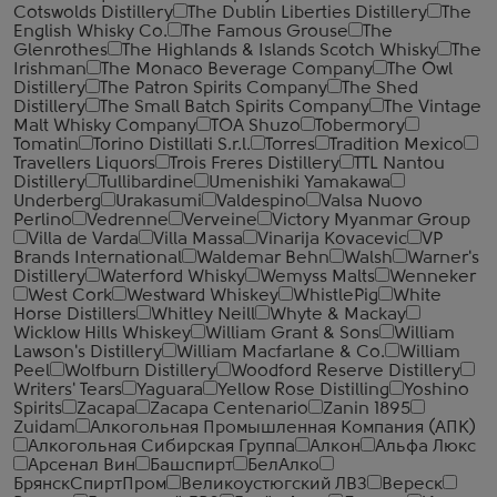
Cotswolds Distillery
The Dublin Liberties Distillery
The
English Whisky Co.
The Famous Grouse
The
Glenrothes
The Highlands & Islands Scotch Whisky
The
Irishman
The Monaco Beverage Company
The Owl
Distillery
The Patron Spirits Company
The Shed
Distillery
The Small Batch Spirits Company
The Vintage
Malt Whisky Company
TOA Shuzo
Tobermory
Tomatin
Torino Distillati S.r.l.
Torres
Tradition Mexico
Travellers Liquors
Trois Freres Distillery
TTL Nantou
Distillery
Tullibardine
Umenishiki Yamakawa
Underberg
Urakasumi
Valdespino
Valsa Nuovo
Perlino
Vedrenne
Verveine
Victory Myanmar Group
Villa de Varda
Villa Massa
Vinarija Kovacevic
VP
Brands International
Waldemar Behn
Walsh
Warner's
Distillery
Waterford Whisky
Wemyss Malts
Wenneker
West Cork
Westward Whiskey
WhistlePig
White
Horse Distillers
Whitley Neill
Whyte & Mackay
Wicklow Hills Whiskey
William Grant & Sons
William
Lawson's Distillery
William Macfarlane & Co.
William
Peel
Wolfburn Distillery
Woodford Reserve Distillery
Writers' Tears
Yaguara
Yellow Rose Distilling
Yoshino
Spirits
Zacapa
Zacapa Centenario
Zanin 1895
Zuidam
Алкогольная Промышленная Компания (АПК)
Алкогольная Сибирская Группа
Алкон
Альфа Люкс
Арсенал Вин
Башспирт
БелАлко
БрянскСпиртПром
Великоустюгский ЛВЗ
Вереск