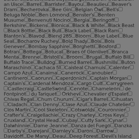
an Uisce
Barrel
Barrister
Bayou
Beaulieu
Beaver's
Dram
Becherovka
Bee Gin
Belgian Owl
Bell's
Beluga Noble
Ben Lomond
Benster's
Benten
Musume
Benvenuti Nocino
Bergia
Beringoff
Berkshire
Bickens
Bionica
Black & White
Black Beast
Black Bottle
Black Bull
Black Label
Black Ram
Blanton's
Blavod
Blend 285
Bloom
Blue Label
Blue
Seal
Bocharov Ruchey
Bold Thady
Bols
Bols
Genever
Bombay Sapphire
Borghetti
Bosford
Botran
Bottega
Botucal
Braes of Glenlivet
Branca
Menta
Brenne
Bristoll's
Broom
Brugal
Buffalo Bill
Buffalo Trace
Bulldog
Burned Barrel
Bushmills
Buton
Maraschino
Cachaca 51
Caisteal Chamuis
Calenter
Campo Azul
Canaima
Canerock
Canoubier
Cantinero
Caorunn
Caperdonich
Captain Morgan
Captain's
Cardenal Mendoza
Cargo Cult
Carrygreen
Castlecraig
CastleSword
Cenote
Chameleon
de
Fontpinot
du Tariquet
Orkhevi
Chevalier d'Espalet
Chivas Regal
Chum Churum
Cigar's Barrel
Cihuatan
Cladach
Clan Denny
Clase Azul
Claude Chatelier
Clos Martin
Cool Skeleton
Cotswolds
Couronnier
Crafter's
Craigellachie
Crazy Charley
Cross Keys
Cruxland
Crystal Head
Cubay
Cutty Sark
Cynar
Dalwhinnie
Dame Jeanne
Danza del Fuego
Danzka
Darby's
Darejani
Darnley's
Daron
Darrow
Davidoff
De Marsy
Deau
Deep Forest
Devil's Island