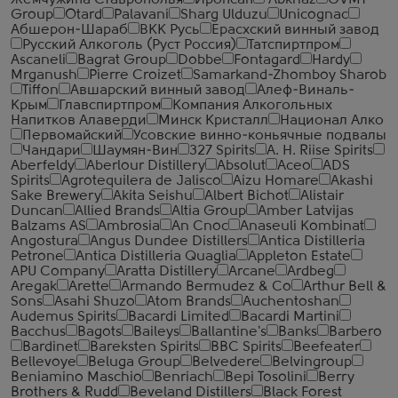
Жемчужина Ставрополья
Иронсан
Abkhaz
GVMT
Group
Otard
Palavani
Sharg Ulduzu
Unicognac
Абшерон-Шараб
ВКК Русь
Ерасхский винный завод
Русский Алкоголь (Руст Россия)
Татспиртпром
Ascaneli
Bagrat Group
Dobbe
Fontagard
Hardy
Mrganush
Pierre Croizet
Samarkand-Zhomboy Sharob
Tiffon
Авшарский винный завод
Алеф-Виналь-
Крым
Главспиртпром
Компания Алкогольных
Напитков Алаверди
Минск Кристалл
Национал Алко
Первомайский
Усовские винно-коньячные подвалы
Чандари
Шаумян-Вин
327 Spirits
A. H. Riise Spirits
Aberfeldy
Aberlour Distillery
Absolut
Aceo
ADS
Spirits
Agrotequilera de Jalisco
Aizu Homare
Akashi
Sake Brewery
Akita Seishu
Albert Bichot
Alistair
Duncan
Allied Brands
Altia Group
Amber Latvijas
Balzams AS
Ambrosia
An Cnoc
Anaseuli Kombinat
Angostura
Angus Dundee Distillers
Antica Distilleria
Petrone
Antica Distilleria Quaglia
Appleton Estate
APU Company
Aratta Distillery
Arcane
Ardbeg
Aregak
Arette
Armando Bermudez & Co
Arthur Bell &
Sons
Asahi Shuzo
Atom Brands
Auchentoshan
Audemus Spirits
Bacardi Limited
Bacardi Martini
Bacchus
Bagots
Baileys
Ballantine's
Banks
Barbero
Bardinet
Bareksten Spirits
BBC Spirits
Beefeater
Bellevoye
Beluga Group
Belvedere
Belvingroup
Beniamino Maschio
Benriach
Bepi Tosolini
Berry
Brothers & Rudd
Beveland Distillers
Black Forest