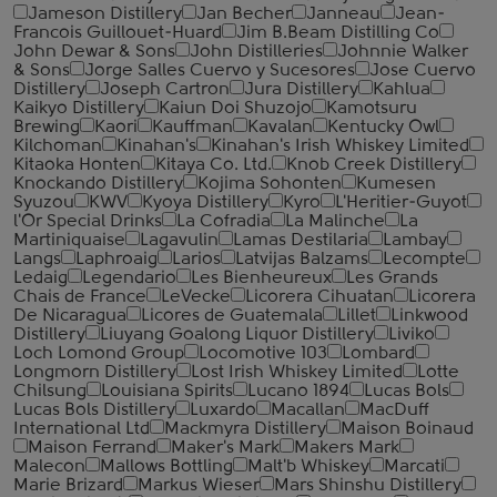
Jameson Distillery
Jan Becher
Janneau
Jean-
Francois Guillouet-Huard
Jim B.Beam Distilling Co
John Dewar & Sons
John Distilleries
Johnnie Walker
& Sons
Jorge Salles Cuervo y Sucesores
Jose Cuervo
Distillery
Joseph Cartron
Jura Distillery
Kahlua
Kaikyo Distillery
Kaiun Doi Shuzojo
Kamotsuru
Brewing
Kaori
Kauffman
Kavalan
Kentucky Owl
Kilchoman
Kinahan's
Kinahan's Irish Whiskey Limited
Kitaoka Honten
Kitaya Co. Ltd.
Knob Creek Distillery
Knockando Distillery
Kojima Sohonten
Kumesen
Syuzou
KWV
Kyoya Distillery
Kyro
L'Heritier-Guyot
l'Or Special Drinks
La Cofradia
La Malinche
La
Martiniquaise
Lagavulin
Lamas Destilaria
Lambay
Langs
Laphroaig
Larios
Latvijas Balzams
Lecompte
Ledaig
Legendario
Les Bienheureux
Les Grands
Chais de France
LeVecke
Licorera Cihuatan
Licorera
De Nicaragua
Licores de Guatemala
Lillet
Linkwood
Distillery
Liuyang Goalong Liquor Distillery
Liviko
Loch Lomond Group
Locomotive 103
Lombard
Longmorn Distillery
Lost Irish Whiskey Limited
Lotte
Chilsung
Louisiana Spirits
Lucano 1894
Lucas Bols
Lucas Bols Distillery
Luxardo
Macallan
MacDuff
International Ltd
Mackmyra Distillery
Maison Boinaud
Maison Ferrand
Maker's Mark
Makers Mark
Malecon
Mallows Bottling
Malt'b Whiskey
Marcati
Marie Brizard
Markus Wieser
Mars Shinshu Distillery