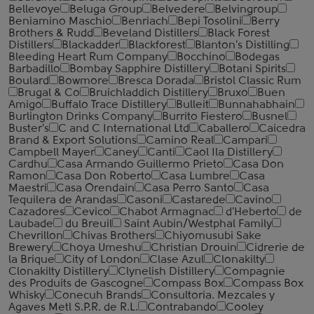
Bellevoye
Beluga Group
Belvedere
Belvingroup
Beniamino Maschio
Benriach
Bepi Tosolini
Berry
Brothers & Rudd
Beveland Distillers
Black Forest
Distillers
Blackadder
Blackforest
Blanton's Distilling
Bleeding Heart Rum Company
Bocchino
Bodegas
Barbadillo
Bombay Sapphire Distillery
Botani Spirits
Boulard
Bowmore
Bresca Dorada
Bristol Classic Rum
Brugal & Co
Bruichladdich Distillery
Bruxo
Buen
Amigo
Buffalo Trace Distillery
Bulleit
Bunnahabhain
Burlington Drinks Company
Burrito Fiestero
Busnel
Buster's
C and C International Ltd
Caballero
Caicedra
Brand & Export Solutions
Camino Real
Campari
Campbell Mayer
Caney
Canti
Caol Ila Distillery
Cardhu
Casa Armando Guillermo Prieto
Casa Don
Ramon
Casa Don Roberto
Casa Lumbre
Casa
Maestri
Casa Orendain
Casa Perro Santo
Casa
Tequilera de Arandas
Casoni
Castarede
Cavino
Cazadores
Cevico
Chabot Armagnac
d'Heberto
de
Laubade
du Breuil
Saint Aubin/Westphal Family
Chevrillon
Chivas Brothers
Chiyomusubi Sake
Brewery
Choya Umeshu
Christian Drouin
Cidrerie de
la Brique
City of London
Clase Azul
Clonakilty
Clonakilty Distillery
Clynelish Distillery
Compagnie
des Produits de Gascogne
Compass Box
Compass Box
Whisky
Conecuh Brands
Consultoria. Mezcales y
Agaves Metl S.P.R. de R.L.
Contrabando
Cooley