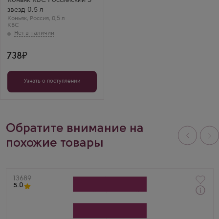
Коньяк КВС Российский 5
звезд 0.5 л
Коньяк
,
Россия
,
0,5 л
КВС
738
Узнать о поступлении
Обратите внимание на
похожие товары
Артикул
13689
5.0
Коньяк
Aragveli 5 Years Old