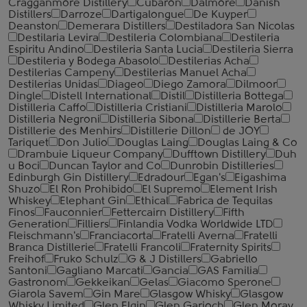
Cragganmore Distillery
Cubaron
Dalmore
Danish
Distillers
Darroze
Dartigalongue
De Kuyper
Deanston
Demerara Distillers
Destiladora San Nicolas
Destilaria Levira
Destileria Colombiana
Destileria
Espiritu Andino
Destileria Santa Lucia
Destileria Sierra
Destileria y Bodega Abasolo
Destilerias Acha
Destilerias Campeny
Destilerias Manuel Acha
Destilerias Unidas
Diageo
Diego Zamora
Dilmoor
Dingle
Distell International
Distil
Distilleria Bottega
Distilleria Caffo
Distilleria Cristiani
Distilleria Marolo
Distilleria Negroni
Distilleria Sibona
Distillerie Berta
Distillerie des Menhirs
Distillerie Dillon
de JOY
Tariquet
Don Julio
Douglas Laing
Douglas Laing & Co
Drambuie Liqueur Company
Dufftown Distillery
Duh
u Boci
Duncan Taylor and Co
Dunrobin Distilleries
Edinburgh Gin Distillery
Edradour
Egan's
Eigashima
Shuzo
El Ron Prohibido
El Supremo
Element Irish
Whiskey
Elephant Gin
Ethical
Fabrica de Tequilas
Finos
Fauconnier
Fettercairn Distillery
Fifth
Generation
Filliers
Finlandia Vodka Worldwide LTD
Fleischmann's
Franciacorta
Fratelli Averna
Fratelli
Branca Distillerie
Fratelli ‎Francoli
Fraternity Spirits
Freihof
Fruko Schulz
G & J Distillers
Gabriello
Santoni
Gagliano Marcati
Gancia
GAS Familia
Gastronom
Gekkeikan
Gelas
Giacomo Sperone
Giarola Savem
Gin Mare
Glasgow Whisky
Glasgow
Whisky Limited
Glen Elgin
Glen Garioch
Glen Moray