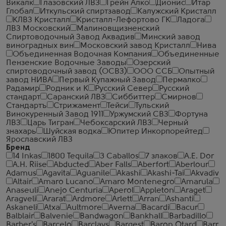
Викалк
Глазовский ЛВЗ
Грейн Алко
Дионис
Итар
Глобал
Иткульский спиртзавод
Калужский Кристалл
КЛВЗ Кристалл
Кристалл-Лефортово ГК
Ладога
ЛВЗ Московский
Малиновщизненский
Спиртоводочный Завод Аквадив
Минский завод
виноградных вин
Московский завод Кристалл
Нива
Объединенная Водочная Компания
Объединенные
Пензенские Водочные Заводы
Озерский
спиртоводочный завод (ОСВЗ)
ООО ССБ
Опытный
завод НИВА
Первый Купажный Завод
Пермалко
Радамир
Родник и К
Русский Север
Русский
стандарт
Саранский ЛВЗ
Сиббиттер
Смирнов
Стандартъ
Стрижамент
Тейси
Тульский
Винокуренный Завод 1911
Уржумский СВЗ
Фортуна
ЛВЗ
Царь Тигран
Чебоксарский ЛВЗ
Черный
знахарь
Шуйская водка
Юпитер Инкорпорейтед
Ярославский ЛВЗ
Бренд
14 Inkas
1800 Tequila
3 Caballos
7 злаков
A.E. Dor
A.H. Riise
Abducted
Aber Falls
Aberfort
Aberlour
Adamus
Agavita
Aguanile
Akashi
Akashi-Tai
Akvadiv
Altair
Amaro Lucano
Amaro Montenegro
Amarula
Anaseuli
Anejo Centuria
Aperol
Appleton
Araget
Aragveli
Ararat
Ardmore
Arlett
Arran
Ashanti
Askaneli
Atxa
Aultmore
Averna
Bacardi
Bacur
Balblair
Balvenie
Bandwagon
Bankhall
Barbadillo
Barber's
Barcelo
Barclays
Bargest
Baron Otard
Barr