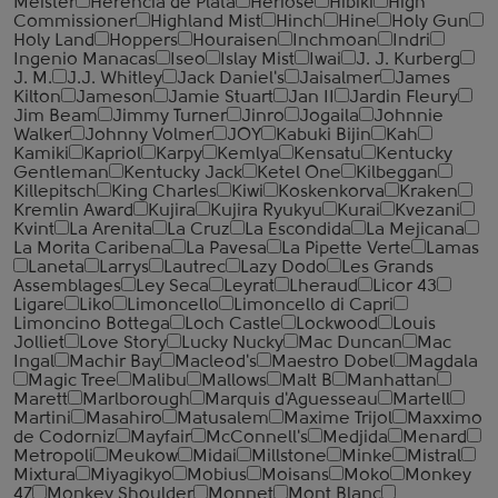
Meister
Herencia de Plata
Heriose
Hibiki
High
Commissioner
Highland Mist
Hinch
Hine
Holy Gun
Holy Land
Hoppers
Houraisen
Inchmoan
Indri
Ingenio Manacas
Iseo
Islay Mist
Iwai
J. J. Kurberg
J. M.
J.J. Whitley
Jack Daniel's
Jaisalmer
James
Kilton
Jameson
Jamie Stuart
Jan II
Jardin Fleury
Jim Beam
Jimmy Turner
Jinro
Jogaila
Johnnie
Walker
Johnny Volmer
JOY
Kabuki Bijin
Kah
Kamiki
Kapriol
Karpy
Kemlya
Kensatu
Kentucky
Gentleman
Kentucky Jack
Ketel One
Kilbeggan
Killepitsch
King Charles
Kiwi
Koskenkorva
Kraken
Kremlin Award
Kujira
Kujira Ryukyu
Kurai
Kvezani
Kvint
La Arenita
La Cruz
La Escondida
La Mejicana
La Morita Caribena
La Pavesa
La Pipette Verte
Lamas
Laneta
Larrys
Lautrec
Lazy Dodo
Les Grands
Assemblages
Ley Seca
Leyrat
Lheraud
Licor 43
Ligare
Liko
Limoncello
Limoncello di Capri
Limoncino Bottega
Loch Castle
Lockwood
Louis
Jolliet
Love Story
Lucky Nucky
Mac Duncan
Mac
Ingal
Machir Bay
Macleod's
Maestro Dobel
Magdala
Magic Tree
Malibu
Mallows
Malt B
Manhattan
Marett
Marlborough
Marquis d'Aguesseau
Martell
Martini
Masahiro
Matusalem
Maxime Trijol
Maxximo
de Codorniz
Mayfair
McConnell's
Medjida
Menard
Metropoli
Meukow
Midai
Millstone
Minke
Mistral
Mixtura
Miyagikyo
Mobius
Moisans
Moko
Monkey
47
Monkey Shoulder
Monnet
Mont Blanc