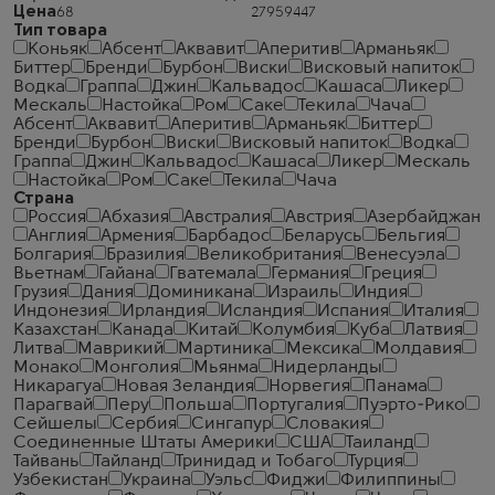
Цена
Тип товара
Коньяк
Абсент
Аквавит
Аперитив
Арманьяк
Биттер
Бренди
Бурбон
Виски
Висковый напиток
Водка
Граппа
Джин
Кальвадос
Кашаса
Ликер
Мескаль
Настойка
Ром
Саке
Текила
Чача
Абсент
Аквавит
Аперитив
Арманьяк
Биттер
Бренди
Бурбон
Виски
Висковый напиток
Водка
Граппа
Джин
Кальвадос
Кашаса
Ликер
Мескаль
Настойка
Ром
Саке
Текила
Чача
Страна
Россия
Абхазия
Австралия
Австрия
Азербайджан
Англия
Армения
Барбадос
Беларусь
Бельгия
Болгария
Бразилия
Великобритания
Венесуэла
Вьетнам
Гайана
Гватемала
Германия
Греция
Грузия
Дания
Доминикана
Израиль
Индия
Индонезия
Ирландия
Исландия
Испания
Италия
Казахстан
Канада
Китай
Колумбия
Куба
Латвия
Литва
Маврикий
Мартиника
Мексика
Молдавия
Монако
Монголия
Мьянма
Нидерланды
Никарагуа
Новая Зеландия
Норвегия
Панама
Парагвай
Перу
Польша
Португалия
Пуэрто-Рико
Сейшелы
Сербия
Сингапур
Словакия
Соединенные Штаты Америки
США
Таиланд
Тайвань
Тайланд
Тринидад и Тобаго
Турция
Узбекистан
Украина
Уэльс
Фиджи
Филиппины