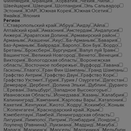
Финляндия
Франция
Хорватия
Чехия
Чили
Швейцария
Швеция
Шотландия
Эль Сальвадор
Эстония
ЮАР
Южная Корея
Южная Осетия
Ямайка
Япония
Регион
Ставропольский край
Абруа
Аидзу
Айла
Алтайский край
Амазония
Амстердам
Андалусия
Анжера
Араратская Долина
Армавирский район
Арманьяк
Ахашени
Ахус
Ба-Арманьяк
Бавария
Баз-Арманьяк
Байррада
Бароло
Бон Буа
Бордо
Бретань
Броксберн
Бургундия
Валул луй Траян
Вашингтон
Великий Новгород
Венето
Венеция
Виктория
Вологодская область
Воронежская
область
Восточное побережье
Вудфорд
Гавана
Гасконь
Глазго
Гран Фин Шампань
Гранд Шампань
Графство Антрим
Графство Даун
Графство Корк
Графство Уэстмит
Гурия
Гурия / Озургети
Дагестан
Демерара
Дербент
Долина Эльки
Дублин
Дуранго
Ереван
Зальцбург
Западное Высокогорье
Ивановская Область
Йонедзава
Казань
Калабрия
Калининград
Кампания
Карловы Вары
Каталония
Кахетия
Кентукки
Киото
Кодру
Кокимбо
Коньяк
Копенгаген
Краснодарский край
Крым
Кэмпбелтаун
Ламбей
Ленинградская область
Лигурия
Лимпопо
Литрим
Ломбардия
Лондон
Лоуленд (Равнина)
Луизиана
Мадрид
Макуба
Малага
Мариинск
Марсель
Мартиника
Мельбурн