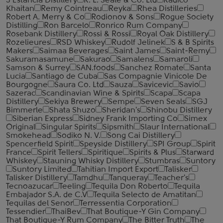
J Estancia Distillery
R. L. Seale & Co. Ltd
Radico
Khaitan
Remy Cointreau
Reyka
Rhea Distilleries
Robert A. Merry & Co
Rodionov & Sons
Rogue Society
Distilling
Ron Barcelo
Ronrico Rum Company
Rosebank Distillery
Rossi & Rossi
Royal Oak Distillery
Rozelieures
RSD Whiskey
Rudolf Jelinek
S & B Spirits
Makers
Saimaa Beverages
Saint James
Saint-Remy
Sakuramasamune
Sakurao
Samalens
Samaroli
Samson & Surrey
SAN.foods
Sanchez Romate
Santa
Lucia
Santiago de Cuba
Sas Compagnie Vinicole De
Bourgogne
Saura Co. Ltd
Sauza
Savicevic
Savio
Sazerac
Scandinavian Wine & Spirits
Scapa
Scapa
Distillery
Sekiya Brewery
Sempe
Seven Seals
SGJ
Bimmerle
Shata Shuzo
Sheridan's
Shinobu Distillery
Siberian Express
Sidney Frank Importing Co
Simex
Original
Singular Spirits
Sipsmith
Slaur International
Smokehead
Sodiko N. V.
Song Cai Distillery
Spencerfield Spirit
Speyside Distillery
SPI Group
Spirit
France
Spirit Tellers
Spiritique
Spirits & Plus
Starward
Whiskey
Stauning Whisky Distillery
Stumbras
Suntory
Suntory Limited
Tahitian Import Export
Talisker
Talisker Distillery
Tamdhu
Tanqueray
Teacher's
Tecnoazucar
Teeling
Tequila Don Roberto
Tequila
Embajador S.A. de C.V
Tequila Selecto de Amatitan
Tequilas del Senor
Terressentia Corporation
Tessendier
ThaiBev
That Boutique-Y Gin Company
That Boutique-Y Rum Company
The Bitter Truth
The