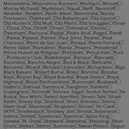
Montelobos
Moonshine Runners
Mortlach
Mozart
Murray McDavid
Myokosan
Naud
Neft
Nemiroff
Nestville
Newton
Ninth Wave
Normindia
Nucky
Thompson
OakHeart
Old Ballantruan
Old Gyumri
Old Hunter's
Old Mull
Old Pilot's
Old Smuggler
Omar
Onza
Ora
Orloff
Orran
Orthodox
Osmoz
Oxenham
Pachuca
Paddy
Padre Azul
Pages
Parati
Parka
Passoa
Patron
Paul John
Pearse
Peat
Chimney
Perro de San Juan
Phraya
Pierre Ferrand
Pierre Vallet
Plantation
Planty
Powers
Presidente
Prince Hubert de Polignac
Prohibido
Proud Irish
Puni
Puntacana Club
Radeberger
Rampur
Rancado
Ranchitos
Rancho Alegre
Red & Black
Relicario
Remeslo
Ricard
Richard Chancellor
Richardson
Riga
Black Balsam
Robert Burns
Roku
Romios
Rooster
Rojo
Roshel Bay
Royal Brackla
Royal Green
Royal
Highland
Royal Ranthambore
Rumundo
Rustaveli
Sadler's
Saimaa
Sambuca
SangSom
Santero
Scapegrace
Schmidt
Schnee Jager
Scotch Terrier
Se
Busca
Sea Witch
Select Aperitivo
Seven Tails
Shark
Tooth
Sheep Dip
Sherlock
Shin
Shinobu
Sierra
Silver Seal
Silvermalt
Singleton
Sinner
Sir Clark
SKYY
Smokestack
Smokey Joe
Smola
Soberano
Solera
Sorbet
Sparkman
Sperone
Spice King
Spisska
St. Graal
Starward
Stateless
Stauning
Steel
Drum
Stoker
Storm
Summum
Sweet Poison
Taigun