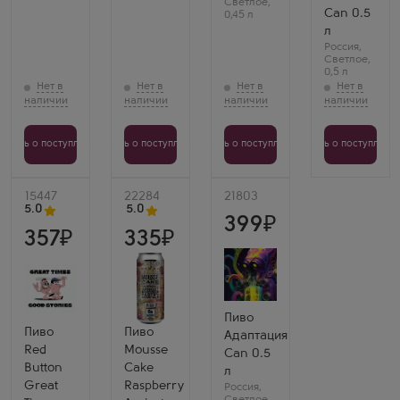
Светлое
,
Can 0.5
0,45 л
л
Россия
,
Светлое
,
0,5 л
Узнать о поступлении
Узнать о поступлении
Узнать о поступлении
Узнать о поступлени
Артикул
15447
Артикул
22284
Артикул
21803
5.0
5.0
399
357
335
Пиво
Пиво
Пиво
Адаптация
Red
Mousse
Can 0.5
Button
Cake
л
Great
Raspberry
Россия
,