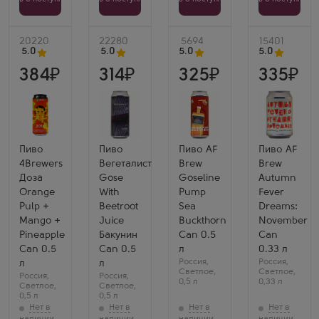
Артикул
20220
Артикул
22280
Артикул
5694
Артикул
15401
5.0
5.0
5.0
5.0
384
314
325
335
Пиво
Пиво
Пиво AF
Пиво AF
4Brewers
Вегеталист
Brew
Brew
Доза
Gose
Goseline
Autumn
Orange
With
Pump
Fever
Pulp +
Beetroot
Sea
Dreams:
Mango +
Juice
Buckthorn
November
Pineapple
Бакунин
Can 0.5
Can
Can 0.5
Can 0.5
л
0.33 л
Россия
,
Россия
,
л
л
Светлое
,
Светлое
,
Россия
,
Россия
,
0,5 л
0,33 л
Светлое
,
Светлое
,
0,5 л
0,5 л