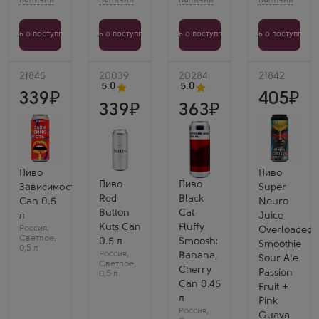
Узнать о поступлении
Узнать о поступлении
Узнать о поступлении
Узнать о поступлени
Артикул
21845
Артикул
20039
Артикул
20284
Артикул
21842
5.0
5.0
339
405
339
363
Пиво
Пиво
Пиво
Пиво
Зависимость
Super
Red
Black
Can 0.5
Neuro
Button
Cat
л
Juice
Kuts Can
Fluffy
Россия
,
Overloaded
Светлое
,
0.5 л
Smoosh:
Smoothie
0,5 л
Россия
,
Banana,
Sour Ale
Светлое
,
Cherry
Passion
0,5 л
Can 0.45
Fruit +
л
Pink
Россия
,
Guava