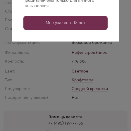
предназначены только для личного
Тип товара:
Эль
пользования.
Страна производства:
Россия
Производитель:
Четыре пивовара
Мне уже есть 18 лет
Стиль пива:
Кислый Эль
,
Смузи
(Сладость)
Тип Ферментации:
Верховое брожение
Фильтрация:
Нефильтрованное
Крепость:
7 % об.
Цвет:
Светлое
Тип:
Крафтовое
Популярное:
Средней крепости
Подарочная упаковка:
Нет
Помощь кависта
+7 (495) 197-77-56