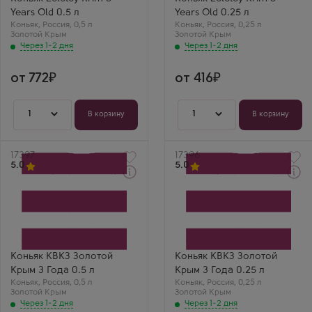
Выдержка
Выдержка
Years Old 0.5 л
Years Old 0.25 л
5 лет
5 лет
Коньяк
Виктория
,
Россия
,
0,5 л
Коньяк
Марина
,
Россия
,
0,25 л
Золотой Крым
Золотой Крым
Zolotoy Krim 5 лет
Zolotoy Krim 5 лет
Через 1-2 дня
0.5 — мягкий,
Через 1-2 дня
0.25 — мягкий,
фруктовый, с лёгкой
фруктовый, с лёгкой
сладостью.
сладостью.
Подходит даже
Подходит даже
от 772
от 416
новичкам. Цена
новичкам. Цена
радует.
радует.
1
1
В корзину
В корзину
Артикул
17397
Артикул
17396
5.0
5.0
Через 1-2 дня
Через 1-2 дня
Коньяк
Коньяк
KVKZ Zolotoj Krym 3 Years
KVKZ Zolotoj Krym 3 Years
Old
Old
Производитель
Производитель
КВКЗ (Коломенский
КВКЗ (Коломенский
винно-коньячный завод)
винно-коньячный завод)
Бренд
Бренд
Коньяк КВКЗ Золотой
Коньяк КВКЗ Золотой
Золотой Крым
Золотой Крым
Крым 3 Года 0.5 л
Крым 3 Года 0.25 л
Выдержка
Выдержка
Коньяк
3 года
,
Россия
,
0,5 л
Коньяк
3 года
,
Россия
,
0,25 л
Золотой Крым
Глеб
Золотой Крым
Мария
Через 1-2 дня
КВКЗ Золотой Крым
Через 1-2 дня
КВКЗ Золотой Крым