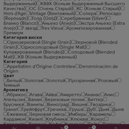
Выдержанный)
КВВК (Коньяк Выдержанный Высшего
Качества)
ОС (Очень Старый)
КС (Коньяк Старый)
Hors d'Age
Vintage (Винтажный)
Солера
Репосадо
(Reposado)
Голд (Gold)
Серебрянная (Silver)
Бланко (Blanco)
Аньехо (Anejo)
Экстра Аньехо (Extra
Anejo)
7 звезд
Tres Vieux
Ароматизированная
Премиум
Категория виски
Однозерновой (Single Grain)
Зерновой (Blended
Grain)
Односолодовый (Single Malt)
Купажированный (Blended)
Солодовый (Blended
Malt)
КВ (Коньяк Выдержанный)
Категория
Appellation d'Origine Controlee
Denominacion de
Origen
Цвет
Белый
Золотая
Золотой
Прозрачная
Розовый
Темный
Ароматика
Абрикос
Агава
Айва
Амаретто
Ананас
Анис
Апельсин
Банан
Березовые почки
Биттер
Брусника
Ваниль
Виноград
Вишня
Гвоздика
Гранат
Грейпфрут
Гречиха
Груша
Дуб
Дым
Дыня
Ежевика
Зерновая смесь
Имбирь
Карамель
Кардамон
Кизил
Клубника
Клюква
Кокос
Кориандр
Корица
Кофе
Кукуруза
Лайм
Лакрица
0
0