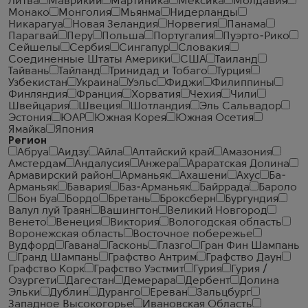
Литва
Маврикий
Мартиника
Мексика
Молдавия
Монако
Монголия
Мьянма
Нидерланды
Никарагуа
Новая Зеландия
Норвегия
Панама
Парагвай
Перу
Польша
Португалия
Пуэрто-Рико
Сейшелы
Сербия
Сингапур
Словакия
Соединенные Штаты Америки
США
Таиланд
Тайвань
Тайланд
Тринидад и Тобаго
Турция
Узбекистан
Украина
Уэльс
Фиджи
Филиппины
Финляндия
Франция
Хорватия
Чехия
Чили
Швейцария
Швеция
Шотландия
Эль Сальвадор
Эстония
ЮАР
Южная Корея
Южная Осетия
Ямайка
Япония
Регион
Абруа
Аидзу
Айла
Алтайский край
Амазония
Амстердам
Андалусия
Анжера
Араратская Долина
Армавирский район
Арманьяк
Ахашени
Ахус
Ба-
Арманьяк
Бавария
Баз-Арманьяк
Байррада
Бароло
Бон Буа
Бордо
Бретань
Броксберн
Бургундия
Валул луй Траян
Вашингтон
Великий Новгород
Венето
Венеция
Виктория
Вологодская область
Воронежская область
Восточное побережье
Вудфорд
Гавана
Гасконь
Глазго
Гран Фин Шампань
Гранд Шампань
Графство Антрим
Графство Даун
Графство Корк
Графство Уэстмит
Гурия
Гурия /
Озургети
Дагестан
Демерара
Дербент
Долина
Эльки
Дублин
Дуранго
Ереван
Зальцбург
Западное Высокогорье
Ивановская Область