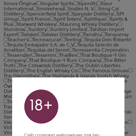
Simex Original
Singular Spirits
Sipsmith
Slaur
International
Smokehead
Sodiko N. V.
Song Cai
Distillery
Spencerfield Spirit
Speyside Distillery
SPI
Group
Spirit France
Spirit Tellers
Spiritique
Spirits &
Plus
Starward Whiskey
Stauning Whisky Distillery
Stumbras
Suntory
Suntory Limited
Tahitian Import
Export
Talisker
Talisker Distillery
Tamdhu
Tanqueray
Teacher's
Tecnoazucar
Teeling
Tequila Don Roberto
Tequila Embajador S.A. de C.V
Tequila Selecto de
Amatitan
Tequilas del Senor
Terressentia Corporation
Tessendier
Tesseron
ThaiBev
That Boutique-Y Gin
Company
That Boutique-Y Rum Company
The Bitter
Truth
The Cotswolds Distillery
The Dublin Liberties
Distillery
The English Whisky Co.
The Famous Grouse
The Glenrothes
The Highlands & Islands Scotch Whisky
The Irishman
The Monaco Beverage Company
The
Owl Distillery
The Patron Spirits Company
The Shed
Distillery
The Small Batch Spirits Company
The Vintage
Malt Whisky Company
Thomas Hine
Tiffon
TOA Shuzo
18+
Tobermory
Tomatin
Torino Distillati S.r.l.
Torres
Tradition Mexico
Travellers Liquors
Trois Freres
Distillery
TTL Nantou Distillery
Tullibardine
Umenishiki
Yamakawa
Underberg
Unicognac
Urakasumi
Valdespino
Valsa Nuovo Perlino
Vedrenne
Verveine
Victory Myanmar Group
Villa de Varda
Villa Massa
Vinarija Kovacevic
VP Brands International
Waldemar
Сайт содержит информацию для лиц