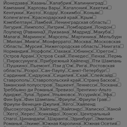
Йонедзава
Казань
Калабрия
Калининград
Кампания
Карловы Вары
Каталония
Кахетия
Кентукки
Киото
Кодру
Кокимбо
Коньяк
Копенгаген
Краснодарский край
Крым
Кэмпбелтаун
Ламбей
Ленинградская область
Лигурия
Лимпопо
Литрим
Ломбардия
Лондон
Лоуленд (Равнина)
Луизиана
Мадрид
Макуба
Малага
Мариинск
Марсель
Мартиника
Мельбурн
Милан
Мияги
Монферрато
Москва
Московская
Область
Мурсия
Нижегородская область
Ниигата
Нормандия
Норфолк
Оахака
Обнинск
Орегон
Остров Арран
Остров Скай
Пенедес
Пенза
Пермь
Пирассунунга
Прибрежный Хайленд
Пти Шампань
Пушкино
Пьемонт
Пэи д'Ож
Рига
Ростовская
область
Роэро
Сан-Паулу
Санкт-Петербург
Сардиния
Сидзуока
Сицилия
Скай
Спейсайд
Ставрополь
Ставропольский край
Страна Басков
Таманский полуостров
Ташкент
Теннесси
Тоскана
Треббьяно ди Романья
Тревизо
Трентино-Альто
Адидже
Тула
Турин
Ульяновск
Уссурийск
Уфа
Фин Буа
Фин Шампань
Фриули
Фриули Грав
Фриули-Венеция-Джулия
Хёго
Хайленд
(Высокогорье)
Хайлэнд
Хайлэндс
Халиско
Ханой
Хего
Херес
Хоккайдо
Хонсю
Центральный
Отаго
Цинандали
Шаранта
Эдинбург
Эмилия-
Романья
Эхиме
Южная Каролина
Южная Осетия