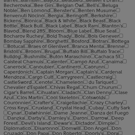
Barrel
Barrister
Bayou
Beaulieu
Beaver's Dram
Becherovka
Bee Gin
Belgian Owl
Bell's
Beluga
Noble
Ben Lomond
Benster's
Benten Musume
Benvenuti Nocino
Bergia
Beringoff
Berkshire
Bickens
Bionica
Black & White
Black Beast
Black
Bottle
Black Bull
Black Label
Black Ram
Blanton's
Blavod
Blend 285
Bloom
Blue Label
Blue Seal
Bocharov Ruchey
Bold Thady
Bols
Bols Genever
Bombay Sapphire
Borghetti
Bosford
Botran
Bottega
Botucal
Braes of Glenlivet
Branca Menta
Brenne
Bristoll's
Broom
Brugal
Buffalo Bill
Buffalo Trace
Bulldog
Bushmills
Buton Maraschino
Cachaca 51
Caisteal Chamuis
Calenter
Campo Azul
Canaima
Canerock
Canoubier
Cantinero
Caorunn
Caperdonich
Captain Morgan
Captain's
Cardenal
Mendoza
Cargo Cult
Carrygreen
Castlecraig
CastleSword
Cenote
Chameleon
du Tariquet
Chevalier d'Espalet
Chivas Regal
Chum Churum
Cigar's Barrel
Cihuatan
Cladach
Clan Denny
Clase
Azul
Clos Martin
Cool Skeleton
Cotswolds
Couronnier
Crafter's
Craigellachie
Crazy Charley
Cross Keys
Cruxland
Crystal Head
Cubay
Cutty Sark
Cynar
Dalwhinnie
Dame Jeanne
Danza del Fuego
Danzka
Darby's
Darnley's
Daron
Darrow
Deep
Forest
Devil's Island
Dewar's
Dictador
Dimple
Diplomatico
Disaronno
Domwill
Don Angel
Don
Cruzado
Don Papa
Don Roberto
Doorly's
Dora