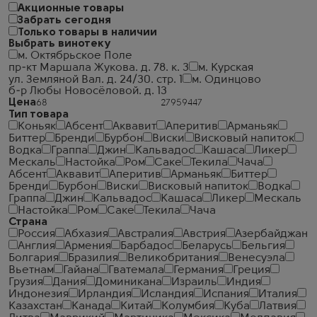
Акционные товары
Забрать сегодня
Только товары в наличии
Выбрать винотеку
м. Октябрьское Поле
пр-кт Маршала Жукова. д. 78. к. 3
м. Курская
ул. Земляной Вал. д. 24/30. стр. 1
м. Одинцово
б-р Любы Новосёловой. д. 13
Цена
Тип товара
Коньяк
Абсент
Аквавит
Аперитив
Арманьяк
Биттер
Бренди
Бурбон
Виски
Висковый напиток
Водка
Граппа
Джин
Кальвадос
Кашаса
Ликер
Мескаль
Настойка
Ром
Саке
Текила
Чача
Абсент
Аквавит
Аперитив
Арманьяк
Биттер
Бренди
Бурбон
Виски
Висковый напиток
Водка
Граппа
Джин
Кальвадос
Кашаса
Ликер
Мескаль
Настойка
Ром
Саке
Текила
Чача
Страна
Россия
Абхазия
Австралия
Австрия
Азербайджан
Англия
Армения
Барбадос
Беларусь
Бельгия
Болгария
Бразилия
Великобритания
Венесуэла
Вьетнам
Гайана
Гватемала
Германия
Греция
Грузия
Дания
Доминикана
Израиль
Индия
Индонезия
Ирландия
Исландия
Испания
Италия
Казахстан
Канада
Китай
Колумбия
Куба
Латвия