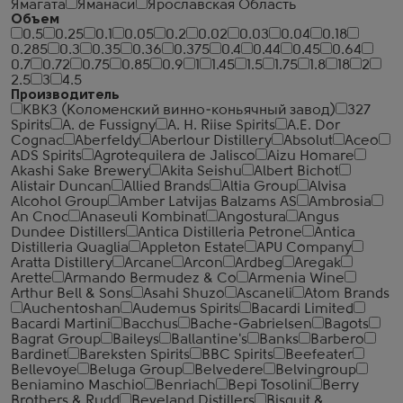
Ямагата
Яманаси
Ярославская Область
Объем
0.5
0.25
0.1
0.05
0.2
0.02
0.03
0.04
0.18
0.285
0.3
0.35
0.36
0.375
0.4
0.44
0.45
0.64
0.7
0.72
0.75
0.85
0.9
1
1.45
1.5
1.75
1.8
18
2
2.5
3
4.5
Производитель
КВКЗ (Коломенский винно-коньячный завод)
327
Spirits
A. de Fussigny
A. H. Riise Spirits
A.E. Dor
Cognac
Aberfeldy
Aberlour Distillery
Absolut
Aceo
ADS Spirits
Agrotequilera de Jalisco
Aizu Homare
Akashi Sake Brewery
Akita Seishu
Albert Bichot
Alistair Duncan
Allied Brands
Altia Group
Alvisa
Alcohol Group
Amber Latvijas Balzams AS
Ambrosia
An Cnoc
Anaseuli Kombinat
Angostura
Angus
Dundee Distillers
Antica Distilleria Petrone
Antica
Distilleria Quaglia
Appleton Estate
APU Company
Aratta Distillery
Arcane
Arcon
Ardbeg
Aregak
Arette
Armando Bermudez & Co
Armenia Wine
Arthur Bell & Sons
Asahi Shuzo
Ascaneli
Atom Brands
Auchentoshan
Audemus Spirits
Bacardi Limited
Bacardi Martini
Bacchus
Bache-Gabrielsen
Bagots
Bagrat Group
Baileys
Ballantine's
Banks
Barbero
Bardinet
Bareksten Spirits
BBC Spirits
Beefeater
Bellevoye
Beluga Group
Belvedere
Belvingroup
Beniamino Maschio
Benriach
Bepi Tosolini
Berry
Brothers & Rudd
Beveland Distillers
Bisquit &