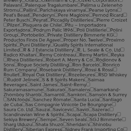
Brewery
Otard
Oxenham & Cy
Ozeki Corporation
Palavani
Palenque Tragalumbare
Palirna u Zeleneho
Stromu
Pallini
Parichskaya vinarnya
Pearse Lyons
Peat's Beast
Penderyn
Pere Magloire
Pernod Ricard
Peter Busch
Peyrat
Piccadily Distilleries
Pierre Croizet
Pilzer
Pisquera de Chile
Pitu – Importadora
Exportadora
Podrum Palic 1896
Poli Distillerie
Polini
Group
Portobello
Private Distillery Bimmerle KG
Productos Finos De Agave
Proper No. Twelve
Proximo
Spirits
Puni Distillery
Quality Spirits International
Limited
R & J Estancia Distillery
R. L. Seale & Co. Ltd
Radico Khaitan
Remy Cointreau
Remy Martin
Reyka
Rhea Distilleries
Robert A. Merry & Co
Rodionov &
Sons
Rogue Society Distilling
Ron Barcelo
Ronrico
Rum Company
Rosebank Distillery
Rossi & Rossi
Roullet
Royal Oak Distillery
Rozelieures
RSD Whiskey
Rudolf Jelinek
S & B Spirits Makers
Saimaa
Beverages
Saint James
Saint-Remy
Sakuramasamune
Sakurao
Samalens
Samarkand-
Zhomboy Sharob
Samaroli
Samkon
Samson & Surrey
SAN.foods
Sanchez Romate
Santa Lucia
Santiago
de Cuba
Sas Compagnie Vinicole De Bourgogne
Saura Co. Ltd
Sauza
Savicevic
Savio
Sazerac
Scandinavian Wine & Spirits
Scapa
Scapa Distillery
Sekiya Brewery
Sempe
Seven Seals
SGJ Bimmerle
Sharg Ulduzu
Shata Shuzo
Sheridan's
Shinobu
Distillery
Siberian Express
Sidney Frank Importing Co