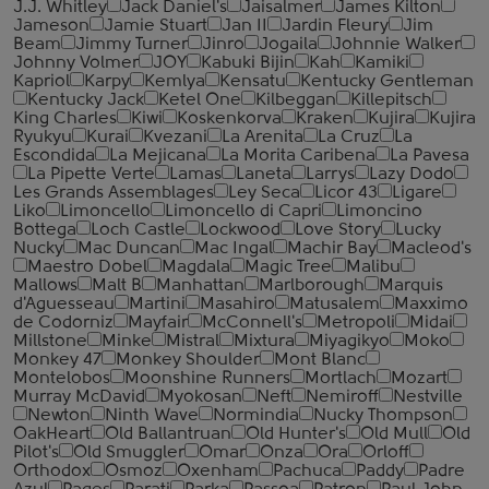
J.J. Whitley
Jack Daniel's
Jaisalmer
James Kilton
Jameson
Jamie Stuart
Jan II
Jardin Fleury
Jim
Beam
Jimmy Turner
Jinro
Jogaila
Johnnie Walker
Johnny Volmer
JOY
Kabuki Bijin
Kah
Kamiki
Kapriol
Karpy
Kemlya
Kensatu
Kentucky Gentleman
Kentucky Jack
Ketel One
Kilbeggan
Killepitsch
King Charles
Kiwi
Koskenkorva
Kraken
Kujira
Kujira
Ryukyu
Kurai
Kvezani
La Arenita
La Cruz
La
Escondida
La Mejicana
La Morita Caribena
La Pavesa
La Pipette Verte
Lamas
Laneta
Larrys
Lazy Dodo
Les Grands Assemblages
Ley Seca
Licor 43
Ligare
Liko
Limoncello
Limoncello di Capri
Limoncino
Bottega
Loch Castle
Lockwood
Love Story
Lucky
Nucky
Mac Duncan
Mac Ingal
Machir Bay
Macleod's
Maestro Dobel
Magdala
Magic Tree
Malibu
Mallows
Malt B
Manhattan
Marlborough
Marquis
d'Aguesseau
Martini
Masahiro
Matusalem
Maxximo
de Codorniz
Mayfair
McConnell's
Metropoli
Midai
Millstone
Minke
Mistral
Mixtura
Miyagikyo
Moko
Monkey 47
Monkey Shoulder
Mont Blanc
Montelobos
Moonshine Runners
Mortlach
Mozart
Murray McDavid
Myokosan
Neft
Nemiroff
Nestville
Newton
Ninth Wave
Normindia
Nucky Thompson
OakHeart
Old Ballantruan
Old Hunter's
Old Mull
Old
Pilot's
Old Smuggler
Omar
Onza
Ora
Orloff
Orthodox
Osmoz
Oxenham
Pachuca
Paddy
Padre