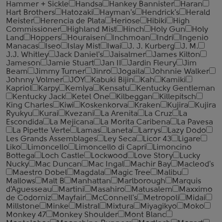
Hammer + Sickle
Handsa
Hankey Bannister
Haran
Hart Brothers
Hatozaki
Hayman's
Hendrick's
Herald
Meister
Herencia de Plata
Heriose
Hibiki
High
Commissioner
Highland Mist
Hinch
Holy Gun
Holy
Land
Hoppers
Houraisen
Inchmoan
Indri
Ingenio
Manacas
Iseo
Islay Mist
Iwai
J. J. Kurberg
J. M.
J.J. Whitley
Jack Daniel's
Jaisalmer
James Kilton
Jameson
Jamie Stuart
Jan II
Jardin Fleury
Jim
Beam
Jimmy Turner
Jinro
Jogaila
Johnnie Walker
Johnny Volmer
JOY
Kabuki Bijin
Kah
Kamiki
Kapriol
Karpy
Kemlya
Kensatu
Kentucky Gentleman
Kentucky Jack
Ketel One
Kilbeggan
Killepitsch
King Charles
Kiwi
Koskenkorva
Kraken
Kujira
Kujira
Ryukyu
Kurai
Kvezani
La Arenita
La Cruz
La
Escondida
La Mejicana
La Morita Caribena
La Pavesa
La Pipette Verte
Lamas
Laneta
Larrys
Lazy Dodo
Les Grands Assemblages
Ley Seca
Licor 43
Ligare
Liko
Limoncello
Limoncello di Capri
Limoncino
Bottega
Loch Castle
Lockwood
Love Story
Lucky
Nucky
Mac Duncan
Mac Ingal
Machir Bay
Macleod's
Maestro Dobel
Magdala
Magic Tree
Malibu
Mallows
Malt B
Manhattan
Marlborough
Marquis
d'Aguesseau
Martini
Masahiro
Matusalem
Maxximo
de Codorniz
Mayfair
McConnell's
Metropoli
Midai
Millstone
Minke
Mistral
Mixtura
Miyagikyo
Moko
Monkey 47
Monkey Shoulder
Mont Blanc