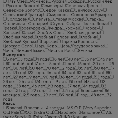
Пять Озер
Романов
Русская Эскадра
Русский лед
Русское Золото
Самоваръ
Северная Тропа
Северное Золото
Седой Кавказ
Сейлорс Хоум
Славянский Трактир
Смирновъ
Солодовая Ярмарка
Солодовня
Спельта
Старая Москва
Старка
Столичная
Стопарик
Стужа
Сябры
Талка
Топаз
Травка
Троекуровка
Тундра
Урожай
Форсаж
Ханская
Хаски
Хлеб & Соль
Хлебная долина
Хлебная Мера
Хлебная Половинка
Хлебник
Хлебный Купажъ
Царская
Царская Крепость
Царское Село
Царь Кедр
Царь/Государев заказ
Чача
Чижик-Пыжик
Чистые Росы
Ямская
Выдержка
5 лет
3 года
4 года
18 лет
40 лет
35 лет
45 лет
10 лет
6 лет
7 лет
8 лет
12 лет
15 лет
20 лет
25
лет
30 лет
50 лет
70 лет
2 года
85 лет
60 лет
17
лет
21 год
23 года
16 лет
14 лет
13 лет
11 лет
80
лет
27 лет
9 лет
90 лет
36 лет
54 года
53 года
28 лет
26 лет
24 года
19 лет
51 год
47 лет
32
года
38 лет
46 лет
43 года
37 лет
44 года
33
года
31 год
22 года
1 год
1.5 года
6 месяцев
16
месяцев
2.5 года
29 лет
39 лет
41 год
48 лет
72
года
Класс
5 звезд
3 звезды
4 звезды
V.S.O.P. (Very Superior
Old Pale)
X.O. (Extra Old)
Napoleon (Наполеон)
V.S.
(Very Special)
Extra (Экстра)
КВ (Коньяк