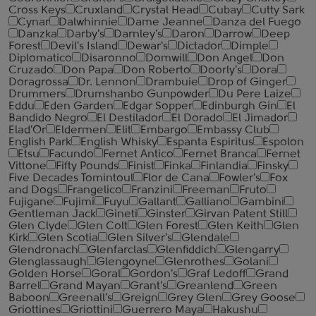
Cross Keys
Cruxland
Crystal Head
Cubay
Cutty Sark
Cynar
Dalwhinnie
Dame Jeanne
Danza del Fuego
Danzka
Darby's
Darnley's
Daron
Darrow
Deep
Forest
Devil's Island
Dewar's
Dictador
Dimple
Diplomatico
Disaronno
Domwill
Don Angel
Don
Cruzado
Don Papa
Don Roberto
Doorly's
Dora
Doragrossa
Dr. Lennon
Drambuie
Drop of Ginger
Drummers
Drumshanbo Gunpowder
Du Pere Laize
Eddu
Eden Garden
Edgar Sopper
Edinburgh Gin
El
Bandido Negro
El Destilador
El Dorado
El Jimador
Elad'Or
Eldermen
Elit
Embargo
Embassy Club
English Park
English Whisky
Espanta Espiritus
Espolon
Etsu
Facundo
Fernet Antico
Fernet Branca
Fernet
Vittone
Fifty Pounds
Finist
Finka
Finlandia
Finsky
Five Decades Tomintoul
Flor de Cana
Fowler's
Fox
and Dogs
Frangelico
Franzini
Freeman
Fruto
Fujigane
Fujimi
Fuyu
Gallant
Galliano
Gambini
Gentleman Jack
Gineti
Ginster
Girvan Patent Still
Glen Clyde
Glen Colt
Glen Forest
Glen Keith
Glen
Kirk
Glen Scotia
Glen Silver's
Glendale
Glendronach
Glenfarclas
Glenfiddich
Glengarry
Glenglassaugh
Glengoyne
Glenrothes
Golani
Golden Horse
Goral
Gordon's
Graf Ledoff
Grand
Barrel
Grand Mayan
Grant's
Greanlend
Green
Baboon
Greenall's
Greign
Grey Glen
Grey Goose
Griottines
Griottini
Guerrero Maya
Hakushu