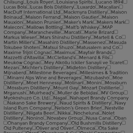
Chilsung
Louis Royer
Louisiana Spirits
Lucano 1894
Lucas Bols
Lucas Bols Distillery
Luxardo
Macallan
MacDuff International Ltd
Mackmyra Distillery
Maison
Boinaud
Maison Ferrand
Maison Gautier
Maison
Mauxion
Maison Prunier
Maker's Mark
Makers Mark
Malecon
Mallows Bottling
Malt'b Whiskey
MAP
Company
Marancheville
Marcati
Marie Brizard
Markus Wieser
Mars Shinshu Distillery
Martell & Co
Martin Miller's
Masahiro Distillery
Massenez
Masuda
Tokubee Shoten
Matsui Shuzo
Matusalem and Co
Maxime Trijol Cognac
Maximus
Mayfair Brands
Mazzetti d'Altavilla
McClelland's
Menard & Fils
Meukow Cognac
Mey Alkollu Ickiler Sanayii ve Ticaret
Mezan
Michter's Distillery
Midleton Distillery
Mijnaberd
Milestone Beverages
Millesimes & Tradition
Minami Alps Wine and Beverages
Mizubasho
Moe
Distillery
Moet Hennessy
Molinari
Monin
Mossburn
Mossburn Distillery
Mount Gay
Mozart Distillerie
Mrganush
Muirhead's
Muller de Bebidas
MV Group
Myokoshuzo Co. Ltd.
Nagai
Nahapet Brandy Company
Nakano Sake Brewery
Naud Spirits & Distillery
Navy
Island Rum Company
Nelson's Green Brier
Nestville
Distillery
Niigata Beer
Nikka
Nocheluna
Nolet
Distillery
Nonino
Novabev Group
Nusa Cana
Oban
Ohanyan Brandy Company
Old Bushmills Distillery
Old Pulteney
Oliver and Oliver
Olmeca
Ota Sake