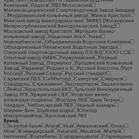
Кристалл-Лефортово ГК
Крымская Водочная
Компания
Ладога
ЛВЗ Московский
Малиновщизненский Спиртоводочный Завод Аквадив
Мердзаванский коньячный завод
Минск Кристалл
Минский завод виноградных вин
ММВЗ (Московский
Межреспубликанский Винодельческий Завод)
Московский завод Кристалл
Мргашен Винно-
коньячный завод
Национал Алко
Нива
Новокубанское
Объединенная Водочная Компания
Объединенные Пензенские Водочные Заводы
Озерский спиртоводочный завод (ОСВЗ)
ООО ССБ
Опытный завод НИВА
Первомайский
Первый
Купажный Завод
Пермалко
Прошянский Коньячный
Завод
Радамир
Родник и К
Русский Алкоголь (Руст
Россия)
Русский Север
Русский стандарт
Саранский ЛВЗ
Сиббиттер
Синергия
Смирнов
Стандартъ
Стрижамент
Татспиртпром
Ташкентвино
Тейси
Тираспольский ВКЗ
Тульский Винокуренный
Завод 1911
Уржумский СВЗ
Усовские винно-
коньячные подвалы
Фортуна ЛВЗ
Царь Тигран
Чандари
Чебоксарский ЛВЗ
Черный знахарь
Шаумян-Вин
Шуйская водка
Юпитер
Инкорпорейтед
Ярославский ЛВЗ
Бренд
Золотой Крым
Ararat
Ной
Айвазовский
Deau
Hine
Командирский
Askaneli
Meukow
Martell
Hennessy
Коктебель
Сараджишвили
Старейшина