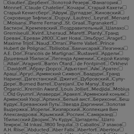
Gautier
Дербент
Золотой Резерв
Фанагория
Monnet
Claude Chatelier
Кочари
Старый Кахети
Старый Кенигсберг
Айрум
Дугладзе
Киновский
Сокровище Тифлиса
Dupuy
Lautrec
Leyrat
Menard
Moisans
Pierre Ferrand
St. Graal
Tigranakert
Бастион
Кремлевский
Поздравительный
Шалахо
Gremiseuli
Kvint
Lheraud
Marett
Planty
Гранд
Ереван
Ереван 2800
Саят Нова
Эльбрус
Araget
Maxime Trijol
Naud
Orran
Pierre Vallet
Prince
Hubert de Polignac
Tbilisoba
Бахчисарай
Лезгинка
A.E. Dor
Francois de Martignac
Rustaveli
Ардели
Душевный Тбилиси
Легенда Армении
Седой Кизляр
Altair
Aragveli
Baron Otard
de Fontpinot
Orkhevi
Davidoff
Абрау-Дюрсо
Адъютант
Айк
Аратес
Араш
Аргус
Армянский Символ
Баадури
Гранд
Нарине
Дагестанский
Джигит
Дубровский
Сулу-
Дере
Burned Barrel
Darejani
De Marsy
Esprit
Organic
Kremlin Award
Louis Jolliet
Medjida
Mobius
Old Gyumri
Алаверди
Аракел
Армянский коньяк
Армянский Узор
Арпинэ
Белый аист
Берикони
Беш
Кудук
Ереванский Путь
Звезда Даргинии
Золотая
Выдержка
Иорели
Кизлярский
Коллекция Вин
Александрова
Крымский
Рослин
Самарканд
Тбилисский Дворик
Уч Кудук
Цитадель
Шато
Темрюк
14 Inkas
1800 Tequila
3 Caballos
7 злаков
A.H. Riise
Abducted
Aber Falls
Aberfort
Aberlour