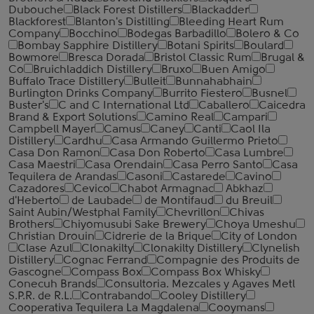
Dubouche
Black Forest Distillers
Blackadder
Blackforest
Blanton's Distilling
Bleeding Heart Rum
Company
Bocchino
Bodegas Barbadillo
Bolero & Co
Bombay Sapphire Distillery
Botani Spirits
Boulard
Bowmore
Bresca Dorada
Bristol Classic Rum
Brugal &
Co
Bruichladdich Distillery
Bruxo
Buen Amigo
Buffalo Trace Distillery
Bulleit
Bunnahabhain
Burlington Drinks Company
Burrito Fiestero
Busnel
Buster's
C and C International Ltd
Caballero
Caicedra
Brand & Export Solutions
Camino Real
Campari
Campbell Mayer
Camus
Caney
Canti
Caol Ila
Distillery
Cardhu
Casa Armando Guillermo Prieto
Casa Don Ramon
Casa Don Roberto
Casa Lumbre
Casa Maestri
Casa Orendain
Casa Perro Santo
Casa
Tequilera de Arandas
Casoni
Castarede
Cavino
Cazadores
Cevico
Chabot Armagnac
Abkhaz
d'Heberto
de Laubade
de Montifaud
du Breuil
Saint Aubin/Westphal Family
Chevrillon
Chivas
Brothers
Chiyomusubi Sake Brewery
Choya Umeshu
Christian Drouin
Cidrerie de la Brique
City of London
Clase Azul
Clonakilty
Clonakilty Distillery
Clynelish
Distillery
Cognac Ferrand
Compagnie des Produits de
Gascogne
Compass Box
Compass Box Whisky
Conecuh Brands
Consultoria. Mezcales y Agaves Metl
S.P.R. de R.L.
Contrabando
Cooley Distillery
Cooperativa Tequilera La Magdalena
Cooymans