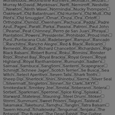
Montelobos
Moonshine Runners
Mortlach
Mozart
Murray McDavid
Myokosan
Neft
Nemiroff
Nestville
Newton
Ninth Wave
Normindia
Nucky Thompson
OakHeart
Old Ballantruan
Old Hunter's
Old Mull
Old
Pilot's
Old Smuggler
Omar
Onza
Ora
Orloff
Orthodox
Osmoz
Oxenham
Pachuca
Paddy
Padre
Azul
Pages
Parati
Parka
Passoa
Patron
Paul John
Pearse
Peat Chimney
Perro de San Juan
Phraya
Plantation
Powers
Presidente
Prohibido
Proud Irish
Puni
Puntacana Club
Radeberger
Rampur
Rancado
Ranchitos
Rancho Alegre
Red & Black
Relicario
Remeslo
Ricard
Richard Chancellor
Richardson
Riga
Black Balsam
Robert Burns
Roku
Romios
Rooster
Rojo
Roshel Bay
Royal Brackla
Royal Green
Royal
Highland
Royal Ranthambore
Rumundo
Sadler's
Saimaa
Sambuca
SangSom
Santero
Scapegrace
Schmidt
Schnee Jager
Scotch Terrier
Se Busca
Sea
Witch
Select Aperitivo
Seven Tails
Shark Tooth
Sheep Dip
Sherlock
Shin
Shinobu
Sierra
Silver Seal
Silvermalt
Singleton
Sinner
Sir Clark
SKYY
Smokestack
Smokey Joe
Smola
Soberano
Solera
Sorbet
Sparkman
Sperone
Spice King
Spisska
Starward
Stateless
Stauning
Steel Drum
Stoker
Storm
Summum
Sweet Poison
Taigun
Taisteal
Takamaka
Taketsuru
Tamdhu
Tanglin
Tatra Balsam
Tavern Hound
Tchaikovsky
Tengumai
Tenjaku
The
Botanist
The Busker
The Dead Rabbit
The Galtee