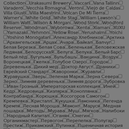
Collection
Urakasumi Brewery
Vaccari
Vana Tallinn
Varadero
Vecchia Romagna
Veroni
Viejo de Caldas
Villa Giusti
Villa Maestrini
Volcan De Mi Tierra
Warner's
White Gold
White Stag
William Lawson's
William Watt
Wilson & Morgan
Wood Stork
Woodford
Reserve
Woodman
Wyborowa
Xenta
Xiaman
XUXU
Yamazaki
Yehmon
Yellow Rose
Yerushalmi
Yoichi
Yoshino Monogatari
Александр Хлебников
Арктика
Архангельская
Арцах
Ачара
Байкал
Балчуг
Белая Березка
Белая Сова
Беленькая
Беловежская
Ледяная
БелорусскаЯ
Белуга
Белуха
Белый Барс
Белый лёд
Бугульма
Бульбашъ
Вакцина
Воздух
Воронецкая
Гжелка
Голубое Озеро
Городок
Деревенька
Дикий мед
Доктор Август
Драники
Еврейский Стандарт
Жаворонки
Журавли
Журавушка
Зверь
Зеленая Марка
Зерна Севера
Зерно
Зимняя деревенька
Зимняя дорога
Зубровка
Иван Грозный
Императорская коллекция
Иней
Кедр
Кедровица
Кизлярка
Коноплянка
Контрабанда
Корюшка
Косогоров Самогон
Кремлевка
Кристалл
Кукушка
Ламоника
Легенда
Кремля
Лесная Мороша
Мамонт
Маруся
Медная
лошадка
Методъ
Мурава
Муш
Мягков
Налибоки
Народный Капитал
Оганян
Онегин
Органикмастер
Первогон
Перепелка
Полугар
Престиж
Прикамский
Путинка
Пшеничная история