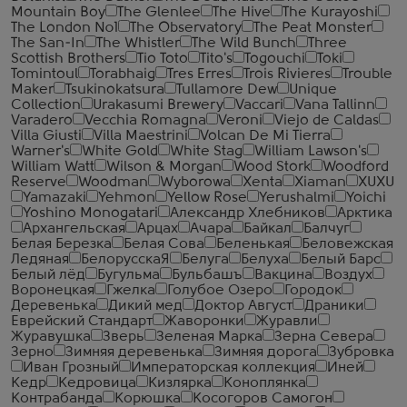
Mountain Boy
The Glenlee
The Hive
The Kurayoshi
The London №1
The Observatory
The Peat Monster
The San-In
The Whistler
The Wild Bunch
Three
Scottish Brothers
Tio Toto
Tito's
Togouchi
Toki
Tomintoul
Torabhaig
Tres Erres
Trois Rivieres
Trouble
Maker
Tsukinokatsura
Tullamore Dew
Unique
Collection
Urakasumi Brewery
Vaccari
Vana Tallinn
Varadero
Vecchia Romagna
Veroni
Viejo de Caldas
Villa Giusti
Villa Maestrini
Volcan De Mi Tierra
Warner's
White Gold
White Stag
William Lawson's
William Watt
Wilson & Morgan
Wood Stork
Woodford
Reserve
Woodman
Wyborowa
Xenta
Xiaman
XUXU
Yamazaki
Yehmon
Yellow Rose
Yerushalmi
Yoichi
Yoshino Monogatari
Александр Хлебников
Арктика
Архангельская
Арцах
Ачара
Байкал
Балчуг
Белая Березка
Белая Сова
Беленькая
Беловежская
Ледяная
БелорусскаЯ
Белуга
Белуха
Белый Барс
Белый лёд
Бугульма
Бульбашъ
Вакцина
Воздух
Воронецкая
Гжелка
Голубое Озеро
Городок
Деревенька
Дикий мед
Доктор Август
Драники
Еврейский Стандарт
Жаворонки
Журавли
Журавушка
Зверь
Зеленая Марка
Зерна Севера
Зерно
Зимняя деревенька
Зимняя дорога
Зубровка
Иван Грозный
Императорская коллекция
Иней
Кедр
Кедровица
Кизлярка
Коноплянка
Контрабанда
Корюшка
Косогоров Самогон