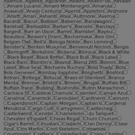
Adamus
Agavita
Aguanile
Akashi
Akashi-Tai
Akvadiv
Amaro Lucano
Amaro Montenegro
Amarula
Anaseuli
Anejo Centuria
Aperol
Appleton
Ardmore
Arlett
Arran
Ashanti
Atxa
Aultmore
Averna
Bacardi
Bacur
Balblair
Balvenie
Bandwagon
Bankhall
Barbadillo
Barber's
Barcelo
Barclays
Bargest
Barr an Uisce
Barrel
Barrister
Bayou
Beaulieu
Beaver's Dram
Becherovka
Bee Gin
Belgian Owl
Bell's
Beluga Noble
Ben Lomond
Benster's
Benten Musume
Benvenuti Nocino
Bergia
Beringoff
Berkshire
Bickens
Bionica
Black & White
Black Beast
Black Bottle
Black Bull
Black Label
Black Ram
Blanton's
Blavod
Blend 285
Bloom
Blue
Label
Blue Seal
Bocharov Ruchey
Bold Thady
Bols
Bols Genever
Bombay Sapphire
Borghetti
Bosford
Botran
Bottega
Botucal
Braes of Glenlivet
Branca
Menta
Brenne
Bristoll's
Broom
Brugal
Buffalo Bill
Buffalo Trace
Bulldog
Bushmills
Buton Maraschino
Cachaca 51
Caisteal Chamuis
Calenter
Campo Azul
Canaima
Canerock
Canoubier
Cantinero
Caorunn
Caperdonich
Captain Morgan
Captain's
Cardenal
Mendoza
Cargo Cult
Carrygreen
Castlecraig
CastleSword
Cenote
Chameleon
du Tariquet
Chevalier d'Espalet
Chivas Regal
Chum Churum
Cigar's Barrel
Cihuatan
Cladach
Clan Denny
Clase
Azul
Clos Martin
Cool Skeleton
Cotswolds
Couronnier
Crafter's
Craigellachie
Crazy Charley