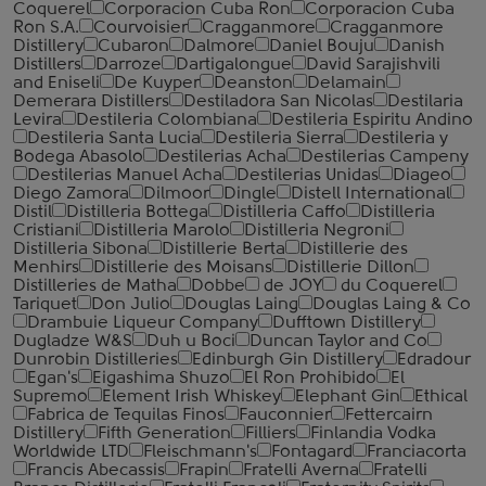
Coquerel
Corporacion Cuba Ron
Corporacion Cuba
Ron S.A.
Courvoisier
Cragganmore
Cragganmore
Distillery
Cubaron
Dalmore
Daniel Bouju
Danish
Distillers
Darroze
Dartigalongue
David Sarajishvili
and Eniseli
De Kuyper
Deanston
Delamain
Demerara Distillers
Destiladora San Nicolas
Destilaria
Levira
Destileria Colombiana
Destileria Espiritu Andino
Destileria Santa Lucia
Destileria Sierra
Destileria y
Bodega Abasolo
Destilerias Acha
Destilerias Campeny
Destilerias Manuel Acha
Destilerias Unidas
Diageo
Diego Zamora
Dilmoor
Dingle
Distell International
Distil
Distilleria Bottega
Distilleria Caffo
Distilleria
Cristiani
Distilleria Marolo
Distilleria Negroni
Distilleria Sibona
Distillerie Berta
Distillerie des
Menhirs
Distillerie des Moisans
Distillerie Dillon
Distilleries de Matha
Dobbe
de JOY
du Coquerel
Tariquet
Don Julio
Douglas Laing
Douglas Laing & Co
Drambuie Liqueur Company
Dufftown Distillery
Dugladze W&S
Duh u Boci
Duncan Taylor and Co
Dunrobin Distilleries
Edinburgh Gin Distillery
Edradour
Egan's
Eigashima Shuzo
El Ron Prohibido
El
Supremo
Element Irish Whiskey
Elephant Gin
Ethical
Fabrica de Tequilas Finos
Fauconnier
Fettercairn
Distillery
Fifth Generation
Filliers
Finlandia Vodka
Worldwide LTD
Fleischmann's
Fontagard
Franciacorta
Francis Abecassis
Frapin
Fratelli Averna
Fratelli