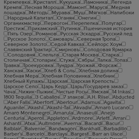
Кремлевка
Кристалл
Кукушка
Ламоника
Легенда
Кремля
Лесная Мороша
Мамонт
Маруся
Медная
лошадка
Методъ
Мурава
Муш
Мягков
Налибоки
Народный Капитал
Оганян
Онегин
Органикмастер
Первогон
Перепелка
Полугар
Престиж
Прикамский
Путинка
Пшеничная история
Пять Озер
Романов
Русская Эскадра
Русский лед
Русское Золото
Самоваръ
Северная Тропа
Северное Золото
Седой Кавказ
Сейлорс Хоум
Славянский Трактир
Смирновъ
Солодовая Ярмарка
Солодовня
Спельта
Старая Москва
Старка
Столичная
Стопарик
Стужа
Сябры
Талка
Топаз
Травка
Троекуровка
Тундра
Урожай
Форсаж
Ханская
Хаски
Хлеб & Соль
Хлебная долина
Хлебная Мера
Хлебная Половинка
Хлебник
Хлебный Купажъ
Царская
Царская Крепость
Царское Село
Царь Кедр
Царь/Государев заказ
Чача
Чижик-Пыжик
Чистые Росы
Ямская
14 Inkas
1800 Tequila
3 Caballos
7 злаков
A.H. Riise
Abducted
Aber Falls
Aberfort
Aberlour
Adamus
Agavita
Aguanile
Akashi
Akashi-Tai
Akvadiv
Amaro Lucano
Amaro Montenegro
Amarula
Anaseuli
Anejo
Centuria
Aperol
Appleton
Ardmore
Arlett
Arran
Ashanti
Atxa
Aultmore
Averna
Bacardi
Bacur
Balblair
Balvenie
Bandwagon
Bankhall
Barbadillo
Barber's
Barcelo
Barclays
Bargest
Barr an Uisce