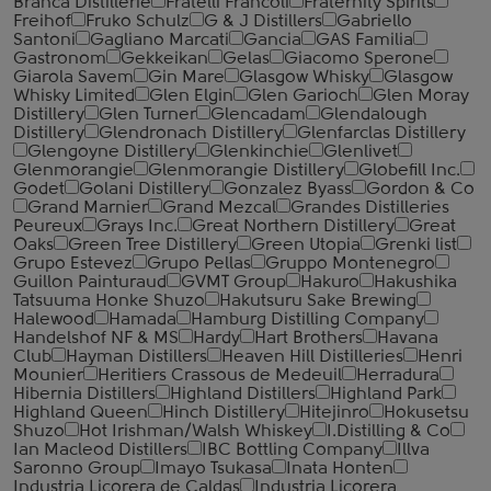
Branca Distillerie
Fratelli ‎Francoli
Fraternity Spirits
Freihof
Fruko Schulz
G & J Distillers
Gabriello
Santoni
Gagliano Marcati
Gancia
GAS Familia
Gastronom
Gekkeikan
Gelas
Giacomo Sperone
Giarola Savem
Gin Mare
Glasgow Whisky
Glasgow
Whisky Limited
Glen Elgin
Glen Garioch
Glen Moray
Distillery
Glen Turner
Glencadam
Glendalough
Distillery
Glendronach Distillery
Glenfarclas Distillery
Glengoyne Distillery
Glenkinchie
Glenlivet
Glenmorangie
Glenmorangie Distillery
Globefill Inc.
Godet
Golani Distillery
Gonzalez Byass
Gordon & Co
Grand Marnier
Grand Mezcal
Grandes Distilleries
Peureux
Grays Inc.
Great Northern Distillery
Great
Oaks
Green Tree Distillery
Green Utopia
Grenki list
Grupo Estevez
Grupo Pellas
Gruppo Montenegro
Guillon Painturaud
GVMT Group
Hakuro
Hakushika
Tatsuuma Honke Shuzo
Hakutsuru Sake Brewing
Halewood
Hamada
Hamburg Distilling Company
Handelshof NF & MS
Hardy
Hart Brothers
Havana
Club
Hayman Distillers
Heaven Hill Distilleries
Henri
Mounier
Heritiers Crassous de Medeuil
Herradura
Hibernia Distillers
Highland Distillers
Highland Park
Highland Queen
Hinch Distillery
Hitejinro
Hokusetsu
Shuzo
Hot Irishman/Walsh Whiskey
I.Distilling & Co
Ian Macleod Distillers
IBC Bottling Company
Illva
Saronno Group
Imayo Tsukasa
Inata Honten
Industria Licorera de Caldas
Industria Licorera