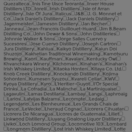
Quezalteca
Inis Tine Uisce Teoranta
Inver House
Distillers LTD
Ioreli
Irish Distillers
Isle of Arran
Distillery
Isle Of Jura
Italicus
J&B
J. G. Monnet et
Co
Jack Daniel's Distillery
Jack Daniels Distillery
Jagermeister
Jameson Distillery
Jan Becher
Janneau
Jean-Francois Guillouet-Huard
Jim B.Beam
Distilling Co
John Dewar & Sons
John Distilleries
Johnnie Walker & Sons
Jorge Salles Cuervo y
Sucesores
Jose Cuervo Distillery
Joseph Cartron
Jura Distillery
Kahlua
Kaikyo Distillery
Kaiun Doi
Shuzojo
Kakhetian Traditional Winemaking
Kamotsuru
Brewing
Kaori
Kauffman
Kavalan
Kentucky Owl
Khvanchkara Winery
Kilchoman
Kinahan's
Kinahan's
Irish Whiskey Limited
Kitaoka Honten
Kitaya Co. Ltd.
Knob Creek Distillery
Knockando Distillery
Kojima
Sohonten
Kumesen Syuzou
Kvareli Cellar
KWV
Kyoya Distillery
Kyro
L'Heritier-Guyot
l'Or Special
Drinks
La Cofradia
La Malinche
La Martiniquaise
Lagavulin
Lamas Destilaria
Lambay
Langs
Laphroaig
Larios
Latvijas Balzams
Lecompte
Ledaig
Legendario
Les Bienheureux
Les Grands Chais de
France
LeVecke
Lheraud Cognac
Licorera Cihuatan
Licorera De Nicaragua
Licores de Guatemala
Lillet
Linkwood Distillery
Liuyang Goalong Liquor Distillery
Liviko
Loch Lomond Group
Locomotive 103
Lombard
Longmorn Distillery
Lost Irish Whiskey Limited
Lotte