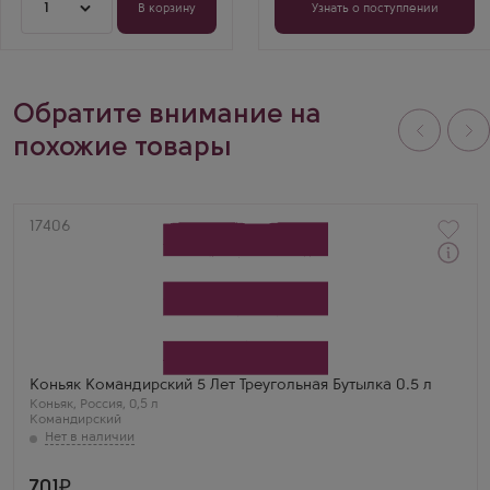
1
качество.
качество.
В корзину
Узнать о поступлении
Обратите внимание на
похожие товары
Артикул
17406
Коньяк
Komandirsky 5 Years Old Triangular Bottle
Производитель
КВКЗ (Коломенский винно-коньячный завод)
Бренд
Командирский
Выдержка
Коньяк Командирский 5 Лет Треугольная Бутылка 0.5 л
5 лет
Коньяк
,
Россия
,
0,5 л
Командирский
701