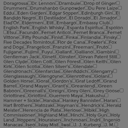
Doragrossa
Dr. Lennon
Drambuie
Drop of Ginger
Drummers
Drumshanbo Gunpowder
Du Pere Laize
Eddu
Eden Garden
Edgar Sopper
Edinburgh Gin
El
Bandido Negro
El Destilador
El Dorado
El Jimador
Elad'Or
Eldermen
Elit
Embargo
Embassy Club
English Park
English Whisky
Espanta Espiritus
Espolon
Etsu
Facundo
Fernet Antico
Fernet Branca
Fernet
Vittone
Fifty Pounds
Finist
Finka
Finlandia
Finsky
Five Decades Tomintoul
Flor de Cana
Fowler's
Fox
and Dogs
Frangelico
Franzini
Freeman
Fruto
Fujigane
Fujimi
Fuyu
Gallant
Galliano
Gambini
Gentleman Jack
Gineti
Ginster
Girvan Patent Still
Glen Clyde
Glen Colt
Glen Forest
Glen Keith
Glen
Kirk
Glen Scotia
Glen Silver's
Glendale
Glendronach
Glenfarclas
Glenfiddich
Glengarry
Glenglassaugh
Glengoyne
Glenrothes
Golani
Golden Horse
Goral
Gordon's
Graf Ledoff
Grand
Barrel
Grand Mayan
Grant's
Greanlend
Green
Baboon
Greenall's
Greign
Grey Glen
Grey Goose
Griottines
Griottini
Guerrero Maya
Hakushu
Hammer + Sickle
Handsa
Hankey Bannister
Haran
Hart Brothers
Hatozaki
Hayman's
Hendrick's
Herald
Meister
Herencia de Plata
Heriose
Hibiki
High
Commissioner
Highland Mist
Hinch
Holy Gun
Holy
Land
Hoppers
Houraisen
Inchmoan
Indri
Ingenio
Manacas
Iseo
Islay Mist
Iwai
J. J. Kurberg
J. M.