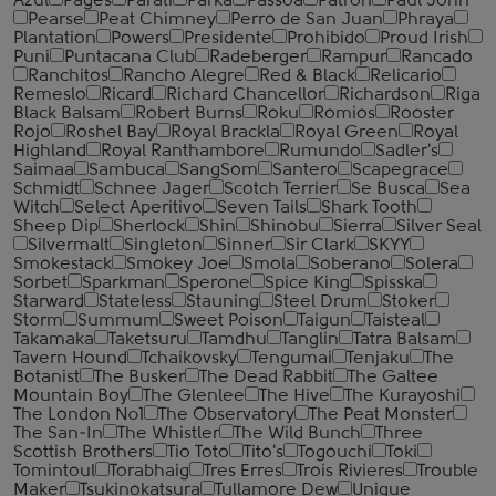
Azul
Pages
Parati
Parka
Passoa
Patron
Paul John
Pearse
Peat Chimney
Perro de San Juan
Phraya
Plantation
Powers
Presidente
Prohibido
Proud Irish
Puni
Puntacana Club
Radeberger
Rampur
Rancado
Ranchitos
Rancho Alegre
Red & Black
Relicario
Remeslo
Ricard
Richard Chancellor
Richardson
Riga
Black Balsam
Robert Burns
Roku
Romios
Rooster
Rojo
Roshel Bay
Royal Brackla
Royal Green
Royal
Highland
Royal Ranthambore
Rumundo
Sadler's
Saimaa
Sambuca
SangSom
Santero
Scapegrace
Schmidt
Schnee Jager
Scotch Terrier
Se Busca
Sea
Witch
Select Aperitivo
Seven Tails
Shark Tooth
Sheep Dip
Sherlock
Shin
Shinobu
Sierra
Silver Seal
Silvermalt
Singleton
Sinner
Sir Clark
SKYY
Smokestack
Smokey Joe
Smola
Soberano
Solera
Sorbet
Sparkman
Sperone
Spice King
Spisska
Starward
Stateless
Stauning
Steel Drum
Stoker
Storm
Summum
Sweet Poison
Taigun
Taisteal
Takamaka
Taketsuru
Tamdhu
Tanglin
Tatra Balsam
Tavern Hound
Tchaikovsky
Tengumai
Tenjaku
The
Botanist
The Busker
The Dead Rabbit
The Galtee
Mountain Boy
The Glenlee
The Hive
The Kurayoshi
The London №1
The Observatory
The Peat Monster
The San-In
The Whistler
The Wild Bunch
Three
Scottish Brothers
Tio Toto
Tito's
Togouchi
Toki
Tomintoul
Torabhaig
Tres Erres
Trois Rivieres
Trouble
Maker
Tsukinokatsura
Tullamore Dew
Unique