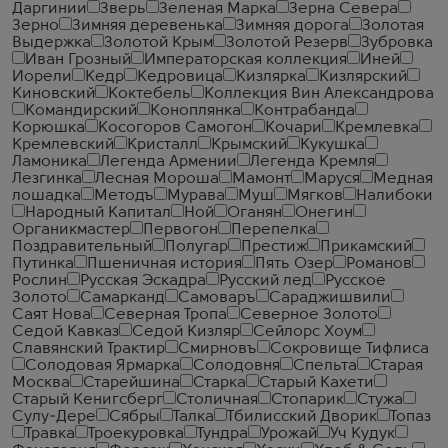
Даргинии
Зверь
Зеленая Марка
Зерна Севера
Зерно
Зимняя деревенька
Зимняя дорога
Золотая
Выдержка
Золотой Крым
Золотой Резерв
Зубровка
Иван Грозный
Императорская коллекция
Иней
Иорели
Кедр
Кедровица
Кизлярка
Кизлярский
Киновский
Коктебель
Коллекция Вин Александрова
Командирский
Коноплянка
Контрабанда
Корюшка
Косогоров Самогон
Кочари
Кремлевка
Кремлевский
Кристалл
Крымский
Кукушка
Ламоника
Легенда Армении
Легенда Кремля
Лезгинка
Лесная Мороша
Мамонт
Маруся
Медная
лошадка
Методъ
Мурава
Муш
Мягков
Налибоки
Народный Капитал
Ной
Оганян
Онегин
Органикмастер
Первогон
Перепелка
Поздравительный
Полугар
Престиж
Прикамский
Путинка
Пшеничная история
Пять Озер
Романов
Рослин
Русская Эскадра
Русский лед
Русское
Золото
Самарканд
Самоваръ
Сараджишвили
Саят Нова
Северная Тропа
Северное Золото
Седой Кавказ
Седой Кизляр
Сейлорс Хоум
Славянский Трактир
Смирновъ
Сокровище Тифлиса
Солодовая Ярмарка
Солодовня
Спельта
Старая
Москва
Старейшина
Старка
Старый Кахети
Старый Кенигсберг
Столичная
Стопарик
Стужа
Сулу-Дере
Сябры
Талка
Тбилисский Дворик
Топаз
Травка
Троекуровка
Тундра
Урожай
Уч Кудук