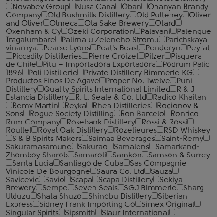
Novabev Group
Nusa Cana
Oban
Ohanyan Brandy
Company
Old Bushmills Distillery
Old Pulteney
Oliver
and Oliver
Olmeca
Ota Sake Brewery
Otard
Oxenham & Cy
Ozeki Corporation
Palavani
Palenque
Tragalumbare
Palirna u Zeleneho Stromu
Parichskaya
vinarnya
Pearse Lyons
Peat's Beast
Penderyn
Peyrat
Piccadily Distilleries
Pierre Croizet
Pilzer
Pisquera
de Chile
Pitu – Importadora Exportadora
Podrum Palic
1896
Poli Distillerie
Private Distillery Bimmerle KG
Productos Finos De Agave
Proper No. Twelve
Puni
Distillery
Quality Spirits International Limited
R & J
Estancia Distillery
R. L. Seale & Co. Ltd
Radico Khaitan
Remy Martin
Reyka
Rhea Distilleries
Rodionov &
Sons
Rogue Society Distilling
Ron Barcelo
Ronrico
Rum Company
Rosebank Distillery
Rossi & Rossi
Roullet
Royal Oak Distillery
Rozelieures
RSD Whiskey
S & B Spirits Makers
Saimaa Beverages
Saint-Remy
Sakuramasamune
Sakurao
Samalens
Samarkand-
Zhomboy Sharob
Samaroli
Samkon
Samson & Surrey
Santa Lucia
Santiago de Cuba
Sas Compagnie
Vinicole De Bourgogne
Saura Co. Ltd
Sauza
Savicevic
Savio
Scapa
Scapa Distillery
Sekiya
Brewery
Sempe
Seven Seals
SGJ Bimmerle
Sharg
Ulduzu
Shata Shuzo
Shinobu Distillery
Siberian
Express
Sidney Frank Importing Co
Simex Original
Singular Spirits
Sipsmith
Slaur International