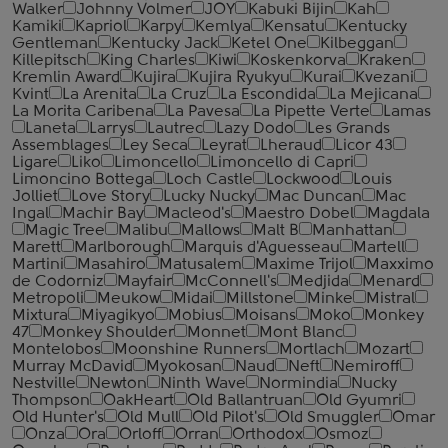
Walker
Johnny Volmer
JOY
Kabuki Bijin
Kah
Kamiki
Kapriol
Karpy
Kemlya
Kensatu
Kentucky
Gentleman
Kentucky Jack
Ketel One
Kilbeggan
Killepitsch
King Charles
Kiwi
Koskenkorva
Kraken
Kremlin Award
Kujira
Kujira Ryukyu
Kurai
Kvezani
Kvint
La Arenita
La Cruz
La Escondida
La Mejicana
La Morita Caribena
La Pavesa
La Pipette Verte
Lamas
Laneta
Larrys
Lautrec
Lazy Dodo
Les Grands
Assemblages
Ley Seca
Leyrat
Lheraud
Licor 43
Ligare
Liko
Limoncello
Limoncello di Capri
Limoncino Bottega
Loch Castle
Lockwood
Louis
Jolliet
Love Story
Lucky Nucky
Mac Duncan
Mac
Ingal
Machir Bay
Macleod's
Maestro Dobel
Magdala
Magic Tree
Malibu
Mallows
Malt B
Manhattan
Marett
Marlborough
Marquis d'Aguesseau
Martell
Martini
Masahiro
Matusalem
Maxime Trijol
Maxximo
de Codorniz
Mayfair
McConnell's
Medjida
Menard
Metropoli
Meukow
Midai
Millstone
Minke
Mistral
Mixtura
Miyagikyo
Mobius
Moisans
Moko
Monkey
47
Monkey Shoulder
Monnet
Mont Blanc
Montelobos
Moonshine Runners
Mortlach
Mozart
Murray McDavid
Myokosan
Naud
Neft
Nemiroff
Nestville
Newton
Ninth Wave
Normindia
Nucky
Thompson
OakHeart
Old Ballantruan
Old Gyumri
Old Hunter's
Old Mull
Old Pilot's
Old Smuggler
Omar
Onza
Ora
Orloff
Orran
Orthodox
Osmoz