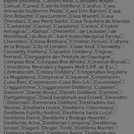
Export Solutions
Camino Real
Campbell Mayer
Camus
Caney
Caol Ila Distillery
Cardhu
Casa
Armando Guillermo Prieto
Casa Don Ramon
Casa
Don Roberto
Casa Lumbre
Casa Maestri
Casa
Orendain
Casa Perro Santo
Casa Tequilera de Arandas
Castarede
Cavino
Cazadores
Cevico
Chabot
Armagnac
Abkhaz
d'Heberto
de Laubade
de
Montifaud
du Breuil
Saint Aubin/Westphal Family
Chevrillon
Chivas Brothers
Christian Drouin
Cidrerie
de la Brique
City of London
Clase Azul
Clonakilty
Clonakilty Distillery
Clynelish Distillery
Cognac
Ferrand
Compagnie des Produits de Gascogne
Compass Box
Compass Box Whisky
Conecuh Brands
Consultoria. Mezcales y Agaves Metl S.P.R. de R.L.
Contrabando
Cooley Distillery
Cooperativa Tequilera
La Magdalena
Cooymans
Coquerel
Corporacion
Cuba Ron
Corporacion Cuba Ron S.A.
Courvoisier
Cragganmore
Cragganmore Distillery
Cubaron
Dalmore
Daniel Bouju
Danish Distillers
Darroze
Dartigalongue
David Sarajishvili and Eniseli
Deanston
Delamain
Demerara Distillers
Destiladora San
Nicolas
Destilaria Levira
Destileria Colombiana
Destileria Espiritu Andino
Destileria Santa Lucia
Destileria Sierra
Destileria y Bodega Abasolo
Destilerias Acha
Destilerias Campeny
Destilerias
Unidas
Diageo
Dingle
Distil
Distilleria Marolo
Distilleria Negroni
Distillerie Berta
Distillerie des