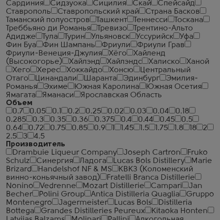
Сардиния
Сидзуока
Сицилия
Скай
Спейсайд
Ставрополь
Ставропольский край
Страна Басков
Таманский полуостров
Ташкент
Теннесси
Тоскана
Треббьяно ди Романья
Тревизо
Трентино-Альто
Адидже
Тула
Турин
Ульяновск
Уссурийск
Уфа
Фин Буа
Фин Шампань
Фриули
Фриули Грав
Фриули-Венеция-Джулия
Хёго
Хайленд
(Высокогорье)
Хайлэнд
Хайлэндс
Халиско
Ханой
Хего
Херес
Хоккайдо
Хонсю
Центральный
Отаго
Цинандали
Шаранта
Эдинбург
Эмилия-
Романья
Эхиме
Южная Каролина
Южная Осетия
Ямагата
Яманаси
Ярославская Область
Объем
0.7
0.05
0.1
0.2
0.25
0.02
0.03
0.04
0.18
0.285
0.3
0.35
0.36
0.375
0.4
0.44
0.45
0.5
0.64
0.72
0.75
0.85
0.9
1
1.45
1.5
1.75
1.8
18
2
2.5
3
4.5
Производитель
Drambuie Liqueur Company
Joseph Cartron
Fruko
Schulz
Синергия
Ладога
Lucas Bols Distillery
Marie
Brizard
Handelshof NF & MS
КВКЗ (Коломенский
винно-коньячный завод)
Fratelli Branca Distillerie
Nonino
Vedrenne
Mozart Distillerie
Campari
Jan
Becher
Polini Group
Antica Distilleria Quaglia
Gruppo
Montenegro
Jagermeister
Lucas Bols
Distilleria
Bottega
Grandes Distilleries Peureux
Kitaoka Honten
Latvijas Balzams
Molinari
Pallini
Алкогольная