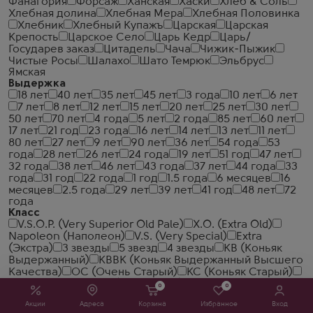
Фанагория
Форсаж
Ханская
Хаски
Хлеб & Соль
Хлебная долина
Хлебная Мера
Хлебная Половинка
Хлебник
Хлебный Купажъ
Царская
Царская
Крепость
Царское Село
Царь Кедр
Царь/
Государев заказ
Цитадель
Чача
Чижик-Пыжик
Чистые Росы
Шалахо
Шато Темрюк
Эльбрус
Ямская
Выдержка
18 лет
40 лет
35 лет
45 лет
3 года
10 лет
6 лет
7 лет
8 лет
12 лет
15 лет
20 лет
25 лет
30 лет
50 лет
70 лет
4 года
5 лет
2 года
85 лет
60 лет
17 лет
21 год
23 года
16 лет
14 лет
13 лет
11 лет
80 лет
27 лет
9 лет
90 лет
36 лет
54 года
53
года
28 лет
26 лет
24 года
19 лет
51 год
47 лет
32 года
38 лет
46 лет
43 года
37 лет
44 года
33
года
31 год
22 года
1 год
1.5 года
6 месяцев
16
месяцев
2.5 года
29 лет
39 лет
41 год
48 лет
72
года
Класс
V.S.O.P. (Very Superior Old Pale)
X.O. (Extra Old)
Napoleon (Наполеон)
V.S. (Very Special)
Extra
(Экстра)
3 звезды
5 звезд
4 звезды
КВ (Коньяк
Выдержанный)
КВВК (Коньяк Выдержанный Высшего
Качества)
ОС (Очень Старый)
КС (Коньяк Старый)
Hors d'Age
Vintage (Винтажный)
Солера
Репосадо
0
0
(Reposado)
Голд (Gold)
Серебрянная (Silver)
Акции
Адреса
Корзина
Избранное
Вход
Бланко (Blanco)
Аньехо (Anejo)
Экстра Аньехо (Extra