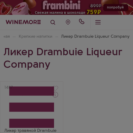
авная
Крепкие напитки
Ликер Drambuie Liqueur Company
Ликер Drambuie Liqueur
Company
Артикул
1487
Ликер
Драмбуи Крепкий
Производитель
Drambuie Liqueur
Company
Бренд
Drambuie
Ликер травяной Drambuie