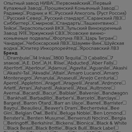
Опытный завод НИВА
Первомайский
Первый
Купажный Завод
Прошянский Коньячный Завод
Радамир
Родник и К
Русский Алкоголь (Руст Россия)
Русский Север
Русский стандарт
Саранский ЛВЗ
Сиббиттер
Смирнов
Стандартъ
Ташкентвино
Тейси
Тираспольский ВКЗ
Тульский Винокуренный
Завод 1911
Уржумский СВЗ
Усовские винно-
коньячные подвалы
Фортуна ЛВЗ
Царь Тигран
Чандари
Чебоксарский ЛВЗ
Шаумян-Вин
Шуйская
водка
Юпитер Инкорпорейтед
Ярославский ЛВЗ
Бренд
Drambuie
14 Inkas
1800 Tequila
3 Caballos
7
злаков
A.E. Dor
A.H. Riise
Abducted
Aber Falls
Aberfort
Aberlour
Adamus
Agavita
Aguanile
Akashi
Akashi-Tai
Akvadiv
Altair
Amaro Lucano
Amaro
Montenegro
Amarula
Anaseuli
Anejo Centuria
Aperol
Appleton
Araget
Aragveli
Ararat
Ardmore
Arlett
Arran
Ashanti
Askaneli
Atxa
Aultmore
Averna
Bacardi
Bacur
Balblair
Balvenie
Bandwagon
Bankhall
Barbadillo
Barber's
Barcelo
Barclays
Bargest
Baron Otard
Barr an Uisce
Barrel
Barrister
Bayou
Beaulieu
Beaver's Dram
Becherovka
Bee
Gin
Belgian Owl
Bell's
Beluga Noble
Ben Lomond
Benster's
Benten Musume
Benvenuti Nocino
Bergia
Beringoff
Berkshire
Bickens
Bionica
Black & White
Black Beast
Black Bottle
Black Bull
Black Label