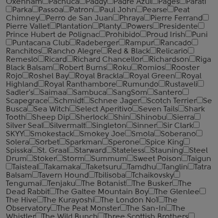
Oxenham
Pachuca
Paddy
Padre Azul
Pages
Parati
Parka
Passoa
Patron
Paul John
Pearse
Peat
Chimney
Perro de San Juan
Phraya
Pierre Ferrand
Pierre Vallet
Plantation
Planty
Powers
Presidente
Prince Hubert de Polignac
Prohibido
Proud Irish
Puni
Puntacana Club
Radeberger
Rampur
Rancado
Ranchitos
Rancho Alegre
Red & Black
Relicario
Remeslo
Ricard
Richard Chancellor
Richardson
Riga
Black Balsam
Robert Burns
Roku
Romios
Rooster
Rojo
Roshel Bay
Royal Brackla
Royal Green
Royal
Highland
Royal Ranthambore
Rumundo
Rustaveli
Sadler's
Saimaa
Sambuca
SangSom
Santero
Scapegrace
Schmidt
Schnee Jager
Scotch Terrier
Se
Busca
Sea Witch
Select Aperitivo
Seven Tails
Shark
Tooth
Sheep Dip
Sherlock
Shin
Shinobu
Sierra
Silver Seal
Silvermalt
Singleton
Sinner
Sir Clark
SKYY
Smokestack
Smokey Joe
Smola
Soberano
Solera
Sorbet
Sparkman
Sperone
Spice King
Spisska
St. Graal
Starward
Stateless
Stauning
Steel
Drum
Stoker
Storm
Summum
Sweet Poison
Taigun
Taisteal
Takamaka
Taketsuru
Tamdhu
Tanglin
Tatra
Balsam
Tavern Hound
Tbilisoba
Tchaikovsky
Tengumai
Tenjaku
The Botanist
The Busker
The
Dead Rabbit
The Galtee Mountain Boy
The Glenlee
The Hive
The Kurayoshi
The London №1
The
Observatory
The Peat Monster
The San-In
The
Whistler
The Wild Bunch
Three Scottish Brothers