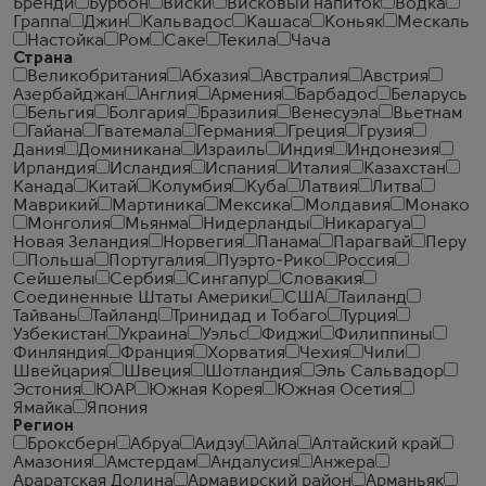
Бренди
Бурбон
Виски
Висковый напиток
Водка
Граппа
Джин
Кальвадос
Кашаса
Коньяк
Мескаль
Настойка
Ром
Саке
Текила
Чача
Страна
Великобритания
Абхазия
Австралия
Австрия
Азербайджан
Англия
Армения
Барбадос
Беларусь
Бельгия
Болгария
Бразилия
Венесуэла
Вьетнам
Гайана
Гватемала
Германия
Греция
Грузия
Дания
Доминикана
Израиль
Индия
Индонезия
Ирландия
Исландия
Испания
Италия
Казахстан
Канада
Китай
Колумбия
Куба
Латвия
Литва
Маврикий
Мартиника
Мексика
Молдавия
Монако
Монголия
Мьянма
Нидерланды
Никарагуа
Новая Зеландия
Норвегия
Панама
Парагвай
Перу
Польша
Португалия
Пуэрто-Рико
Россия
Сейшелы
Сербия
Сингапур
Словакия
Соединенные Штаты Америки
США
Таиланд
Тайвань
Тайланд
Тринидад и Тобаго
Турция
Узбекистан
Украина
Уэльс
Фиджи
Филиппины
Финляндия
Франция
Хорватия
Чехия
Чили
Швейцария
Швеция
Шотландия
Эль Сальвадор
Эстония
ЮАР
Южная Корея
Южная Осетия
Ямайка
Япония
Регион
Броксберн
Абруа
Аидзу
Айла
Алтайский край
Амазония
Амстердам
Андалусия
Анжера
Араратская Долина
Армавирский район
Арманьяк