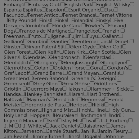
Embargo
Embassy Club
English Park
English Whisky
Espanta Espiritus
Espolon
Esprit Organic
Etsu
Facundo
Fernet Antico
Fernet Branca
Fernet Vittone
Fifty Pounds
Finist
Finka
Finlandia
Finsky
Five
Decades Tomintoul
Flor de Cana
Fowler's
Fox and
Dogs
Francois de Martignac
Frangelico
Franzini
Freeman
Fruto
Fujigane
Fujimi
Fuyu
Gallant
Galliano
Gambini
Gautier
Gentleman Jack
Gineti
Ginster
Girvan Patent Still
Glen Clyde
Glen Colt
Glen Forest
Glen Keith
Glen Kirk
Glen Scotia
Glen
Silver's
Glendale
Glendronach
Glenfarclas
Glenfiddich
Glengarry
Glenglassaugh
Glengoyne
Glenrothes
Golani
Golden Horse
Goral
Gordon's
Graf Ledoff
Grand Barrel
Grand Mayan
Grant's
Greanlend
Green Baboon
Greenall's
Greign
Gremiseuli
Grey Glen
Grey Goose
Griottines
Griottini
Guerrero Maya
Hakushu
Hammer + Sickle
Handsa
Hankey Bannister
Haran
Hart Brothers
Hatozaki
Hayman's
Hendrick's
Hennessy
Herald
Meister
Herencia de Plata
Heriose
Hibiki
High
Commissioner
Highland Mist
Hinch
Hine
Holy Gun
Holy Land
Hoppers
Houraisen
Inchmoan
Indri
Ingenio Manacas
Iseo
Islay Mist
Iwai
J. J. Kurberg
J. M.
J.J. Whitley
Jack Daniel's
Jaisalmer
James
Kilton
Jameson
Jamie Stuart
Jan II
Jardin Fleury
Jim Beam
Jimmy Turner
Jinro
Jogaila
Johnnie