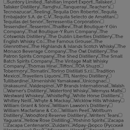
Suntory Limited
Tahitian Import Export
Talisker
Talisker Distillery
Tamdhu
Tanqueray
Teacher's
Tecnoazucar
Teeling
Tequila Don Roberto
Tequila
Embajador S.A. de C.V
Tequila Selecto de Amatitan
Tequilas del Senor
Terressentia Corporation
Tessendier
Tesseron
ThaiBev
That Boutique-Y Gin
Company
That Boutique-Y Rum Company
The
Cotswolds Distillery
The Dublin Liberties Distillery
The
English Whisky Co.
The Famous Grouse
The
Glenrothes
The Highlands & Islands Scotch Whisky
The
Monaco Beverage Company
The Owl Distillery
The
Patron Spirits Company
The Shed Distillery
The Small
Batch Spirits Company
The Vintage Malt Whisky
Company
Thomas Hine
Tiffon
TOA Shuzo
Tobermory
Tomatin
Torino Distillati S.r.l.
Tradition
Mexico
Travellers Liquors
TTL Nantou Distillery
Tullibardine
Umenishiki Yamakawa
Unicognac
Urakasumi
Valdespino
VP Brands International
Walsh
Warner's Distillery
Waterford Whisky
Wemyss Malts
Westward Whiskey
WhistlePig
White Horse Distillers
Whitley Neill
Whyte & Mackay
Wicklow Hills Whiskey
William Grant & Sons
William Lawson's Distillery
William Macfarlane & Co.
William Peel
Wolfburn
Distillery
Woodford Reserve Distillery
Writers' Tears
Yaguara
Yellow Rose Distilling
Yoshino Spirits
Zacapa
Zacapa Centenario
Zuidam
Абрау-Дюрсо (Русский