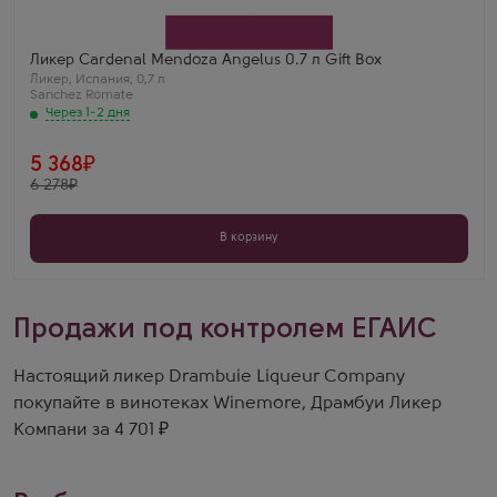
Sanchez Romate
Бренд
Cardenal Mendoza
Регион
Ликер Cardenal Mendoza Angelus 0.7 л Gift Box
Андалусия, Херес
Ликер
,
Испания
,
0,7 л
Sanchez Romate
Через 1-2 дня
5 368
6 278
В корзину
Продажи под контролем ЕГАИС
Настоящий ликер Drambuie Liqueur Company
покупайте в винотеках Winemore, Драмбуи Ликер
Компани за 4 701 ₽