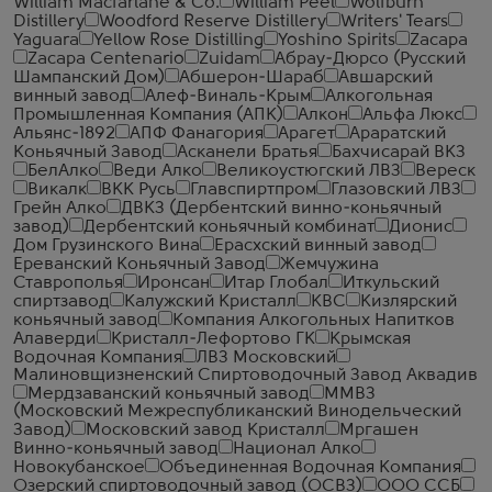
William Macfarlane & Co.
William Peel
Wolfburn
Distillery
Woodford Reserve Distillery
Writers' Tears
Yaguara
Yellow Rose Distilling
Yoshino Spirits
Zacapa
Zacapa Centenario
Zuidam
Абрау-Дюрсо (Русский
Шампанский Дом)
Абшерон-Шараб
Авшарский
винный завод
Алеф-Виналь-Крым
Алкогольная
Промышленная Компания (АПК)
Алкон
Альфа Люкс
Альянс-1892
АПФ Фанагория
Арагет
Араратский
Коньячный Завод
Асканели Братья
Бахчисарай ВКЗ
БелАлко
Веди Алко
Великоустюгский ЛВЗ
Вереск
Викалк
ВКК Русь
Главспиртпром
Глазовский ЛВЗ
Грейн Алко
ДВКЗ (Дербентский винно-коньячный
завод)
Дербентский коньячный комбинат
Дионис
Дом Грузинского Вина
Ерасхский винный завод
Ереванский Коньячный Завод
Жемчужина
Ставрополья
Иронсан
Итар Глобал
Иткульский
спиртзавод
Калужский Кристалл
КВС
Кизлярский
коньячный завод
Компания Алкогольных Напитков
Алаверди
Кристалл-Лефортово ГК
Крымская
Водочная Компания
ЛВЗ Московский
Малиновщизненский Спиртоводочный Завод Аквадив
Мердзаванский коньячный завод
ММВЗ
(Московский Межреспубликанский Винодельческий
Завод)
Московский завод Кристалл
Мргашен
Винно-коньячный завод
Национал Алко
Новокубанское
Объединенная Водочная Компания
Озерский спиртоводочный завод (ОСВЗ)
ООО ССБ