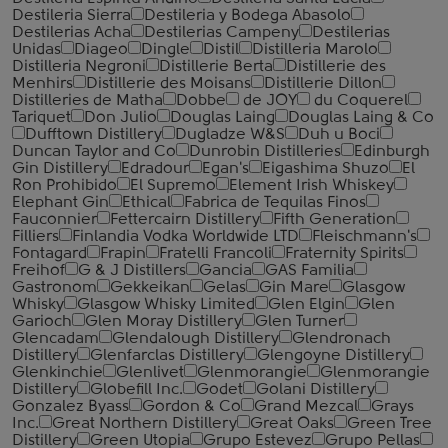
Destileria Sierra
Destileria y Bodega Abasolo
Destilerias Acha
Destilerias Campeny
Destilerias
Unidas
Diageo
Dingle
Distil
Distilleria Marolo
Distilleria Negroni
Distillerie Berta
Distillerie des
Menhirs
Distillerie des Moisans
Distillerie Dillon
Distilleries de Matha
Dobbe
de JOY
du Coquerel
Tariquet
Don Julio
Douglas Laing
Douglas Laing & Co
Dufftown Distillery
Dugladze W&S
Duh u Boci
Duncan Taylor and Co
Dunrobin Distilleries
Edinburgh
Gin Distillery
Edradour
Egan's
Eigashima Shuzo
El
Ron Prohibido
El Supremo
Element Irish Whiskey
Elephant Gin
Ethical
Fabrica de Tequilas Finos
Fauconnier
Fettercairn Distillery
Fifth Generation
Filliers
Finlandia Vodka Worldwide LTD
Fleischmann's
Fontagard
Frapin
Fratelli ‎Francoli
Fraternity Spirits
Freihof
G & J Distillers
Gancia
GAS Familia
Gastronom
Gekkeikan
Gelas
Gin Mare
Glasgow
Whisky
Glasgow Whisky Limited
Glen Elgin
Glen
Garioch
Glen Moray Distillery
Glen Turner
Glencadam
Glendalough Distillery
Glendronach
Distillery
Glenfarclas Distillery
Glengoyne Distillery
Glenkinchie
Glenlivet
Glenmorangie
Glenmorangie
Distillery
Globefill Inc.
Godet
Golani Distillery
Gonzalez Byass
Gordon & Co
Grand Mezcal
Grays
Inc.
Great Northern Distillery
Great Oaks
Green Tree
Distillery
Green Utopia
Grupo Estevez
Grupo Pellas