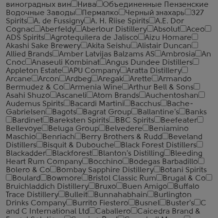
виноградных вин
Нива
Объединенные Пензенские
Водочные Заводы
Пермалко
Черный знахарь
327
Spirits
A. de Fussigny
A. H. Riise Spirits
A.E. Dor
Cognac
Aberfeldy
Aberlour Distillery
Absolut
Aceo
ADS Spirits
Agrotequilera de Jalisco
Aizu Homare
Akashi Sake Brewery
Akita Seishu
Alistair Duncan
Allied Brands
Amber Latvijas Balzams AS
Ambrosia
An
Cnoc
Anaseuli Kombinat
Angus Dundee Distillers
Appleton Estate
APU Company
Aratta Distillery
Arcane
Arcon
Ardbeg
Aregak
Arette
Armando
Bermudez & Co
Armenia Wine
Arthur Bell & Sons
Asahi Shuzo
Ascaneli
Atom Brands
Auchentoshan
Audemus Spirits
Bacardi Martini
Bacchus
Bache-
Gabrielsen
Bagots
Bagrat Group
Ballantine's
Banks
Bardinet
Bareksten Spirits
BBC Spirits
Beefeater
Bellevoye
Beluga Group
Belvedere
Beniamino
Maschio
Benriach
Berry Brothers & Rudd
Beveland
Distillers
Bisquit & Dubouche
Black Forest Distillers
Blackadder
Blackforest
Blanton's Distilling
Bleeding
Heart Rum Company
Bocchino
Bodegas Barbadillo
Bolero & Co
Bombay Sapphire Distillery
Botani Spirits
Boulard
Bowmore
Bristol Classic Rum
Brugal & Co
Bruichladdich Distillery
Bruxo
Buen Amigo
Buffalo
Trace Distillery
Bulleit
Bunnahabhain
Burlington
Drinks Company
Burrito Fiestero
Busnel
Buster's
C
and C International Ltd
Caballero
Caicedra Brand &