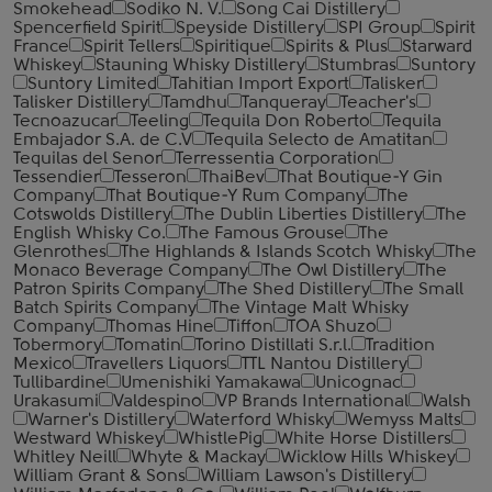
Smokehead
Sodiko N. V.
Song Cai Distillery
Spencerfield Spirit
Speyside Distillery
SPI Group
Spirit
France
Spirit Tellers
Spiritique
Spirits & Plus
Starward
Whiskey
Stauning Whisky Distillery
Stumbras
Suntory
Suntory Limited
Tahitian Import Export
Talisker
Talisker Distillery
Tamdhu
Tanqueray
Teacher's
Tecnoazucar
Teeling
Tequila Don Roberto
Tequila
Embajador S.A. de C.V
Tequila Selecto de Amatitan
Tequilas del Senor
Terressentia Corporation
Tessendier
Tesseron
ThaiBev
That Boutique-Y Gin
Company
That Boutique-Y Rum Company
The
Cotswolds Distillery
The Dublin Liberties Distillery
The
English Whisky Co.
The Famous Grouse
The
Glenrothes
The Highlands & Islands Scotch Whisky
The
Monaco Beverage Company
The Owl Distillery
The
Patron Spirits Company
The Shed Distillery
The Small
Batch Spirits Company
The Vintage Malt Whisky
Company
Thomas Hine
Tiffon
TOA Shuzo
Tobermory
Tomatin
Torino Distillati S.r.l.
Tradition
Mexico
Travellers Liquors
TTL Nantou Distillery
Tullibardine
Umenishiki Yamakawa
Unicognac
Urakasumi
Valdespino
VP Brands International
Walsh
Warner's Distillery
Waterford Whisky
Wemyss Malts
Westward Whiskey
WhistlePig
White Horse Distillers
Whitley Neill
Whyte & Mackay
Wicklow Hills Whiskey
William Grant & Sons
William Lawson's Distillery