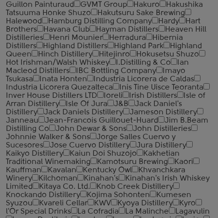
Guillon Painturaud
GVMT Group
Hakuro
Hakushika
Tatsuuma Honke Shuzo
Hakutsuru Sake Brewing
Halewood
Hamburg Distilling Company
Hardy
Hart
Brothers
Havana Club
Hayman Distillers
Heaven Hill
Distilleries
Henri Mounier
Herradura
Hibernia
Distillers
Highland Distillers
Highland Park
Highland
Queen
Hinch Distillery
Hitejinro
Hokusetsu Shuzo
Hot Irishman/Walsh Whiskey
I.Distilling & Co
Ian
Macleod Distillers
IBC Bottling Company
Imayo
Tsukasa
Inata Honten
Industria Licorera de Caldas
Industria Licorera Quezalteca
Inis Tine Uisce Teoranta
Inver House Distillers LTD
Ioreli
Irish Distillers
Isle of
Arran Distillery
Isle Of Jura
J&B
Jack Daniel's
Distillery
Jack Daniels Distillery
Jameson Distillery
Janneau
Jean-Francois Guillouet-Huard
Jim B.Beam
Distilling Co
John Dewar & Sons
John Distilleries
Johnnie Walker & Sons
Jorge Salles Cuervo y
Sucesores
Jose Cuervo Distillery
Jura Distillery
Kaikyo Distillery
Kaiun Doi Shuzojo
Kakhetian
Traditional Winemaking
Kamotsuru Brewing
Kaori
Kauffman
Kavalan
Kentucky Owl
Khvanchkara
Winery
Kilchoman
Kinahan's
Kinahan's Irish Whiskey
Limited
Kitaya Co. Ltd.
Knob Creek Distillery
Knockando Distillery
Kojima Sohonten
Kumesen
Syuzou
Kvareli Cellar
KWV
Kyoya Distillery
Kyro
l'Or Special Drinks
La Cofradia
La Malinche
Lagavulin