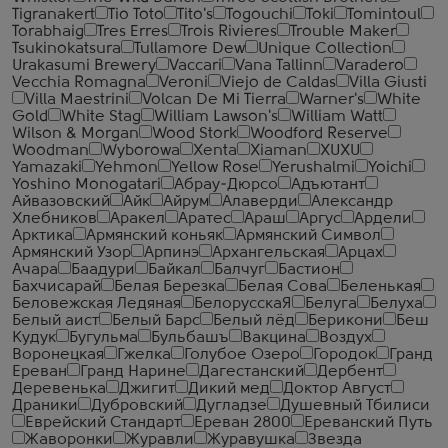
Tigranakert
Tio Toto
Tito's
Togouchi
Toki
Tomintoul
Torabhaig
Tres Erres
Trois Rivieres
Trouble Maker
Tsukinokatsura
Tullamore Dew
Unique Collection
Urakasumi Brewery
Vaccari
Vana Tallinn
Varadero
Vecchia Romagna
Veroni
Viejo de Caldas
Villa Giusti
Villa Maestrini
Volcan De Mi Tierra
Warner's
White
Gold
White Stag
William Lawson's
William Watt
Wilson & Morgan
Wood Stork
Woodford Reserve
Woodman
Wyborowa
Xenta
Xiaman
XUXU
Yamazaki
Yehmon
Yellow Rose
Yerushalmi
Yoichi
Yoshino Monogatari
Абрау-Дюрсо
Адъютант
Айвазовский
Айк
Айрум
Алаверди
Александр
Хлебников
Аракел
Аратес
Араш
Аргус
Ардели
Арктика
Армянский коньяк
Армянский Символ
Армянский Узор
Арпинэ
Архангельская
Арцах
Ачара
Баадури
Байкал
Балчуг
Бастион
Бахчисарай
Белая Березка
Белая Сова
Беленькая
Беловежская Ледяная
БелорусскаЯ
Белуга
Белуха
Белый аист
Белый Барс
Белый лёд
Берикони
Беш
Кудук
Бугульма
Бульбашъ
Вакцина
Воздух
Воронецкая
Гжелка
Голубое Озеро
Городок
Гранд
Ереван
Гранд Нарине
Дагестанский
Дербент
Деревенька
Джигит
Дикий мед
Доктор Август
Драники
Дубровский
Дугладзе
Душевный Тбилиси
Еврейский Стандарт
Ереван 2800
Ереванский Путь
Жаворонки
Журавли
Журавушка
Звезда