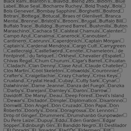
Black Ram
Blanton's
Blavod
Blend 285
Bloom
Blue
Label
Blue Seal
Bocharov Ruchey
Bold Thady
Bols
Bols Genever
Bombay Sapphire
Borghetti
Bosford
Botran
Bottega
Botucal
Braes of Glenlivet
Branca
Menta
Brenne
Bristoll's
Broom
Brugal
Buffalo Bill
Buffalo Trace
Bulldog
Burned Barrel
Bushmills
Buton
Maraschino
Cachaca 51
Caisteal Chamuis
Calenter
Campo Azul
Canaima
Canerock
Canoubier
Cantinero
Caorunn
Caperdonich
Captain Morgan
Captain's
Cardenal Mendoza
Cargo Cult
Carrygreen
Castlecraig
CastleSword
Cenote
Chameleon
de
Fontpinot
du Tariquet
Orkhevi
Chevalier d'Espalet
Chivas Regal
Chum Churum
Cigar's Barrel
Cihuatan
Cladach
Clan Denny
Clase Azul
Claude Chatelier
Clos Martin
Cool Skeleton
Cotswolds
Couronnier
Crafter's
Craigellachie
Crazy Charley
Cross Keys
Cruxland
Crystal Head
Cubay
Cutty Sark
Cynar
Dalwhinnie
Dame Jeanne
Danza del Fuego
Danzka
Darby's
Darejani
Darnley's
Daron
Darrow
Davidoff
De Marsy
Deau
Deep Forest
Devil's Island
Dewar's
Dictador
Dimple
Diplomatico
Disaronno
Domwill
Don Angel
Don Cruzado
Don Papa
Don
Roberto
Doorly's
Dora
Doragrossa
Dr. Lennon
Drop of Ginger
Drummers
Drumshanbo Gunpowder
Du Pere Laize
Dupuy
Eddu
Eden Garden
Edgar
Sopper
Edinburgh Gin
El Bandido Negro
El Destilador
El Dorado
El Jimador
Elad'Or
Eldermen
Elit