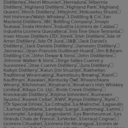
Distilleries
Henri Mounier
Herradura
Hibernia
Distillers
Highland Distillers
Highland Park
Highland
Queen
Hinch Distillery
Hitejinro
Hokusetsu Shuzo
Hot Irishman/Walsh Whiskey
I.Distilling & Co
Ian
Macleod Distillers
IBC Bottling Company
Imayo
Tsukasa
Inata Honten
Industria Licorera de Caldas
Industria Licorera Quezalteca
Inis Tine Uisce Teoranta
Inver House Distillers LTD
Ioreli
Irish Distillers
Isle of
Arran Distillery
Isle Of Jura
J&B
Jack Daniel's
Distillery
Jack Daniels Distillery
Jameson Distillery
Janneau
Jean-Francois Guillouet-Huard
Jim B.Beam
Distilling Co
John Dewar & Sons
John Distilleries
Johnnie Walker & Sons
Jorge Salles Cuervo y
Sucesores
Jose Cuervo Distillery
Jura Distillery
Kaikyo Distillery
Kaiun Doi Shuzojo
Kakhetian
Traditional Winemaking
Kamotsuru Brewing
Kaori
Kauffman
Kavalan
Kentucky Owl
Khvanchkara
Winery
Kilchoman
Kinahan's
Kinahan's Irish Whiskey
Limited
Kitaya Co. Ltd.
Knob Creek Distillery
Knockando Distillery
Kojima Sohonten
Kumesen
Syuzou
Kvareli Cellar
KWV
Kyoya Distillery
Kyro
l'Or Special Drinks
La Cofradia
La Malinche
Lagavulin
Lamas Destilaria
Lambay
Langs
Laphroaig
Larios
Lecompte
Ledaig
Legendario
Les Bienheureux
Les
Grands Chais de France
LeVecke
Lheraud Cognac
Licorera Cihuatan
Licorera De Nicaragua
Licores de