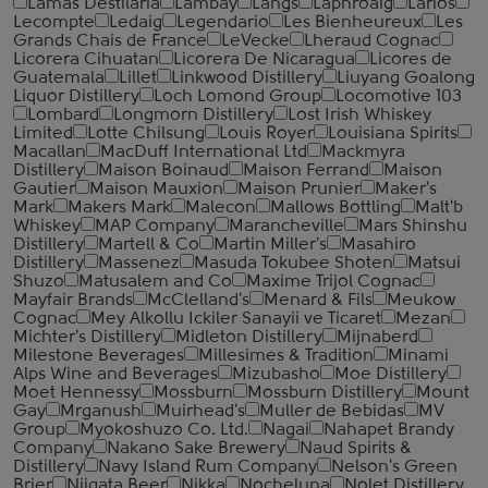
Lamas Destilaria
Lambay
Langs
Laphroaig
Larios
Lecompte
Ledaig
Legendario
Les Bienheureux
Les
Grands Chais de France
LeVecke
Lheraud Cognac
Licorera Cihuatan
Licorera De Nicaragua
Licores de
Guatemala
Lillet
Linkwood Distillery
Liuyang Goalong
Liquor Distillery
Loch Lomond Group
Locomotive 103
Lombard
Longmorn Distillery
Lost Irish Whiskey
Limited
Lotte Chilsung
Louis Royer
Louisiana Spirits
Macallan
MacDuff International Ltd
Mackmyra
Distillery
Maison Boinaud
Maison Ferrand
Maison
Gautier
Maison Mauxion
Maison Prunier
Maker's
Mark
Makers Mark
Malecon
Mallows Bottling
Malt'b
Whiskey
MAP Company
Marancheville
Mars Shinshu
Distillery
Martell & Co
Martin Miller's
Masahiro
Distillery
Massenez
Masuda Tokubee Shoten
Matsui
Shuzo
Matusalem and Co
Maxime Trijol Cognac
Mayfair Brands
McClelland's
Menard & Fils
Meukow
Cognac
Mey Alkollu Ickiler Sanayii ve Ticaret
Mezan
Michter's Distillery
Midleton Distillery
Mijnaberd
Milestone Beverages
Millesimes & Tradition
Minami
Alps Wine and Beverages
Mizubasho
Moe Distillery
Moet Hennessy
Mossburn
Mossburn Distillery
Mount
Gay
Mrganush
Muirhead's
Muller de Bebidas
MV
Group
Myokoshuzo Co. Ltd.
Nagai
Nahapet Brandy
Company
Nakano Sake Brewery
Naud Spirits &
Distillery
Navy Island Rum Company
Nelson's Green
Brier
Niigata Beer
Nikka
Nocheluna
Nolet Distillery