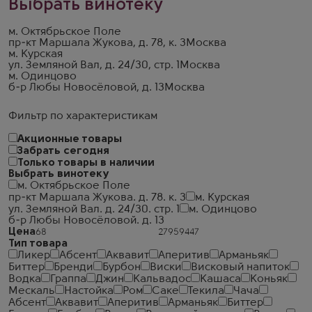
Выбрать винотеку
м. Октябрьское Поле
пр-кт Маршала Жукова, д. 78, к. 3
Москва
м. Курская
ул. Земляной Вал, д. 24/30, стр. 1
Москва
м. Одинцово
б-р Любы Новосёловой, д. 13
Москва
Фильтр по характеристикам
Акционные товары
Забрать сегодня
Только товары в наличии
Выбрать винотеку
м. Октябрьское Поле
пр-кт Маршала Жукова. д. 78. к. 3
м. Курская
ул. Земляной Вал. д. 24/30. стр. 1
м. Одинцово
б-р Любы Новосёловой. д. 13
Цена
Тип товара
Ликер
Абсент
Аквавит
Аперитив
Арманьяк
Биттер
Бренди
Бурбон
Виски
Висковый напиток
Водка
Граппа
Джин
Кальвадос
Кашаса
Коньяк
Мескаль
Настойка
Ром
Саке
Текила
Чача
Абсент
Аквавит
Аперитив
Арманьяк
Биттер