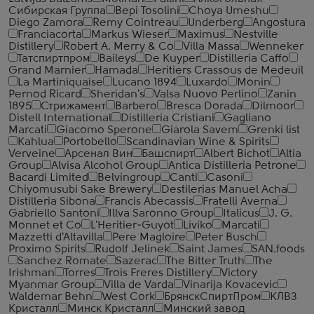
Сибирская Группа
Bepi Tosolini
Choya Umeshu
Diego Zamora
Remy Cointreau
Underberg
Angostura
Franciacorta
Markus Wieser
Maximus
Nestville
Distillery
Robert A. Merry & Co
Villa Massa
Wenneker
Татспиртпром
Baileys
De Kuyper
Distilleria Caffo
Grand Marnier
Hamada
Heritiers Crassous de Medeuil
La Martiniquaise
Lucano 1894
Luxardo
Monin
Pernod Ricard
Sheridan's
Valsa Nuovo Perlino
Zanin
1895
Стрижамент
Barbero
Bresca Dorada
Dilmoor
Distell International
Distilleria Cristiani
Gagliano
Marcati
Giacomo Sperone
Giarola Savem
Grenki list
Kahlua
Portobello
Scandinavian Wine & Spirits
Verveine
Арсенал Вин
Башспирт
Albert Bichot
Altia
Group
Alvisa Alcohol Group
Antica Distilleria Petrone
Bacardi Limited
Belvingroup
Canti
Casoni
Chiyomusubi Sake Brewery
Destilerias Manuel Acha
Distilleria Sibona
Francis Abecassis
Fratelli Averna
Gabriello Santoni
Illva Saronno Group
Italicus
J. G.
Monnet et Co
L'Heritier-Guyot
Liviko
Marcati
Mazzetti d'Altavilla
Pere Magloire
Peter Busch
Proximo Spirits
Rudolf Jelinek
Saint James
SAN.foods
Sanchez Romate
Sazerac
The Bitter Truth
The
Irishman
Torres
Trois Freres Distillery
Victory
Myanmar Group
Villa de Varda
Vinarija Kovacevic
Waldemar Behn
West Cork
БрянскСпиртПром
КЛВЗ
Кристалл
Минск Кристалл
Минский завод