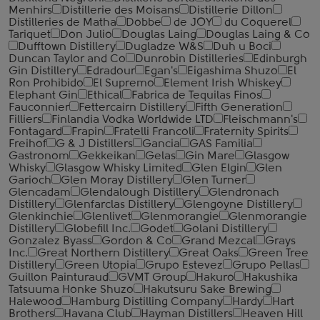
Menhirs
Distillerie des Moisans
Distillerie Dillon
Distilleries de Matha
Dobbe
de JOY
du Coquerel
Tariquet
Don Julio
Douglas Laing
Douglas Laing & Co
Dufftown Distillery
Dugladze W&S
Duh u Boci
Duncan Taylor and Co
Dunrobin Distilleries
Edinburgh
Gin Distillery
Edradour
Egan's
Eigashima Shuzo
El
Ron Prohibido
El Supremo
Element Irish Whiskey
Elephant Gin
Ethical
Fabrica de Tequilas Finos
Fauconnier
Fettercairn Distillery
Fifth Generation
Filliers
Finlandia Vodka Worldwide LTD
Fleischmann's
Fontagard
Frapin
Fratelli ‎Francoli
Fraternity Spirits
Freihof
G & J Distillers
Gancia
GAS Familia
Gastronom
Gekkeikan
Gelas
Gin Mare
Glasgow
Whisky
Glasgow Whisky Limited
Glen Elgin
Glen
Garioch
Glen Moray Distillery
Glen Turner
Glencadam
Glendalough Distillery
Glendronach
Distillery
Glenfarclas Distillery
Glengoyne Distillery
Glenkinchie
Glenlivet
Glenmorangie
Glenmorangie
Distillery
Globefill Inc.
Godet
Golani Distillery
Gonzalez Byass
Gordon & Co
Grand Mezcal
Grays
Inc.
Great Northern Distillery
Great Oaks
Green Tree
Distillery
Green Utopia
Grupo Estevez
Grupo Pellas
Guillon Painturaud
GVMT Group
Hakuro
Hakushika
Tatsuuma Honke Shuzo
Hakutsuru Sake Brewing
Halewood
Hamburg Distilling Company
Hardy
Hart
Brothers
Havana Club
Hayman Distillers
Heaven Hill