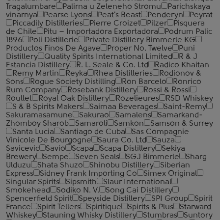
Tragalumbare
Palirna u Zeleneho Stromu
Parichskaya
vinarnya
Pearse Lyons
Peat's Beast
Penderyn
Peyrat
Piccadily Distilleries
Pierre Croizet
Pilzer
Pisquera
de Chile
Pitu – Importadora Exportadora
Podrum Palic
1896
Poli Distillerie
Private Distillery Bimmerle KG
Productos Finos De Agave
Proper No. Twelve
Puni
Distillery
Quality Spirits International Limited
R & J
Estancia Distillery
R. L. Seale & Co. Ltd
Radico Khaitan
Remy Martin
Reyka
Rhea Distilleries
Rodionov &
Sons
Rogue Society Distilling
Ron Barcelo
Ronrico
Rum Company
Rosebank Distillery
Rossi & Rossi
Roullet
Royal Oak Distillery
Rozelieures
RSD Whiskey
S & B Spirits Makers
Saimaa Beverages
Saint-Remy
Sakuramasamune
Sakurao
Samalens
Samarkand-
Zhomboy Sharob
Samaroli
Samkon
Samson & Surrey
Santa Lucia
Santiago de Cuba
Sas Compagnie
Vinicole De Bourgogne
Saura Co. Ltd
Sauza
Savicevic
Savio
Scapa
Scapa Distillery
Sekiya
Brewery
Sempe
Seven Seals
SGJ Bimmerle
Sharg
Ulduzu
Shata Shuzo
Shinobu Distillery
Siberian
Express
Sidney Frank Importing Co
Simex Original
Singular Spirits
Sipsmith
Slaur International
Smokehead
Sodiko N. V.
Song Cai Distillery
Spencerfield Spirit
Speyside Distillery
SPI Group
Spirit
France
Spirit Tellers
Spiritique
Spirits & Plus
Starward
Whiskey
Stauning Whisky Distillery
Stumbras
Suntory