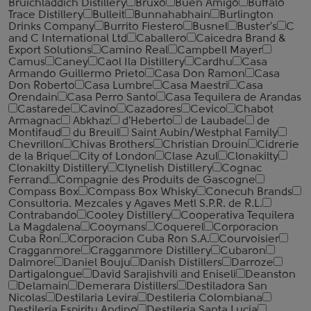
Bruichladdich Distillery
Bruxo
Buen Amigo
Buffalo
Trace Distillery
Bulleit
Bunnahabhain
Burlington
Drinks Company
Burrito Fiestero
Busnel
Buster's
C
and C International Ltd
Caballero
Caicedra Brand &
Export Solutions
Camino Real
Campbell Mayer
Camus
Caney
Caol Ila Distillery
Cardhu
Casa
Armando Guillermo Prieto
Casa Don Ramon
Casa
Don Roberto
Casa Lumbre
Casa Maestri
Casa
Orendain
Casa Perro Santo
Casa Tequilera de Arandas
Castarede
Cavino
Cazadores
Cevico
Chabot
Armagnac
Abkhaz
d'Heberto
de Laubade
de
Montifaud
du Breuil
Saint Aubin/Westphal Family
Chevrillon
Chivas Brothers
Christian Drouin
Cidrerie
de la Brique
City of London
Clase Azul
Clonakilty
Clonakilty Distillery
Clynelish Distillery
Cognac
Ferrand
Compagnie des Produits de Gascogne
Compass Box
Compass Box Whisky
Conecuh Brands
Consultoria. Mezcales y Agaves Metl S.P.R. de R.L.
Contrabando
Cooley Distillery
Cooperativa Tequilera
La Magdalena
Cooymans
Coquerel
Corporacion
Cuba Ron
Corporacion Cuba Ron S.A.
Courvoisier
Cragganmore
Cragganmore Distillery
Cubaron
Dalmore
Daniel Bouju
Danish Distillers
Darroze
Dartigalongue
David Sarajishvili and Eniseli
Deanston
Delamain
Demerara Distillers
Destiladora San
Nicolas
Destilaria Levira
Destileria Colombiana
Destileria Espiritu Andino
Destileria Santa Lucia