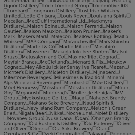
Guatemala
Lillet
Linkwood Distillery
Liuyang Goalong
Liquor Distillery
Loch Lomond Group
Locomotive 103
Lombard
Longmorn Distillery
Lost Irish Whiskey
Limited
Lotte Chilsung
Louis Royer
Louisiana Spirits
Macallan
MacDuff International Ltd
Mackmyra
Distillery
Maison Boinaud
Maison Ferrand
Maison
Gautier
Maison Mauxion
Maison Prunier
Maker's
Mark
Makers Mark
Malecon
Mallows Bottling
Malt'b
Whiskey
MAP Company
Marancheville
Mars Shinshu
Distillery
Martell & Co
Martin Miller's
Masahiro
Distillery
Massenez
Masuda Tokubee Shoten
Matsui
Shuzo
Matusalem and Co
Maxime Trijol Cognac
Mayfair Brands
McClelland's
Menard & Fils
Meukow
Cognac
Mey Alkollu Ickiler Sanayii ve Ticaret
Mezan
Michter's Distillery
Midleton Distillery
Mijnaberd
Milestone Beverages
Millesimes & Tradition
Minami
Alps Wine and Beverages
Mizubasho
Moe Distillery
Moet Hennessy
Mossburn
Mossburn Distillery
Mount
Gay
Mrganush
Muirhead's
Muller de Bebidas
MV
Group
Myokoshuzo Co. Ltd.
Nagai
Nahapet Brandy
Company
Nakano Sake Brewery
Naud Spirits &
Distillery
Navy Island Rum Company
Nelson's Green
Brier
Niigata Beer
Nikka
Nocheluna
Nolet Distillery
Novabev Group
Nusa Cana
Oban
Ohanyan Brandy
Company
Old Bushmills Distillery
Old Pulteney
Oliver
and Oliver
Olmeca
Ota Sake Brewery
Otard
Oxenham & Cy
Ozeki Corporation
Palavani
Palenque