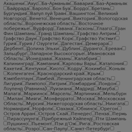
Ахашени
Ахус
Ба-Арманьяк
Бавария
Баз-Арманьяк
Байррада
Бароло
Бон Буа
Бордо
Бретань
Бургундия
Валул луй Траян
Вашингтон
Великий
Новгород
Венето
Венеция
Виктория
Вологодская
область
Воронежская область
Восточное
побережье
Вудфорд
Гавана
Гасконь
Глазго
Гран
Фин Шампань
Гранд Шампань
Графство Антрим
Графство Даун
Графство Корк
Графство Уэстмит
Гурия
Гурия / Озургети
Дагестан
Демерара
Дербент
Долина Эльки
Дублин
Дуранго
Ереван
Зальцбург
Западное Высокогорье
Ивановская
Область
Йонедзава
Казань
Калабрия
Калининград
Кампания
Карловы Вары
Каталония
Кахетия
Кентукки
Киото
Кодру
Кокимбо
Коньяк
Копенгаген
Краснодарский край
Крым
Кэмпбелтаун
Ламбей
Ленинградская область
Лигурия
Лимпопо
Литрим
Ломбардия
Лондон
Лоуленд (Равнина)
Луизиана
Мадрид
Макуба
Малага
Мариинск
Марсель
Мартиника
Мельбурн
Милан
Мияги
Монферрато
Москва
Московская
Область
Мурсия
Нижегородская область
Ниигата
Нормандия
Норфолк
Оахака
Обнинск
Орегон
Остров Арран
Остров Скай
Пенедес
Пенза
Пермь
Пирассунунга
Прибрежный Хайленд
Пти Шампань
Пушкино
Пьемонт
Пэи д'Ож
Рига
Ростовская
область
Роэро
Сан-Паулу
Санкт-Петербург