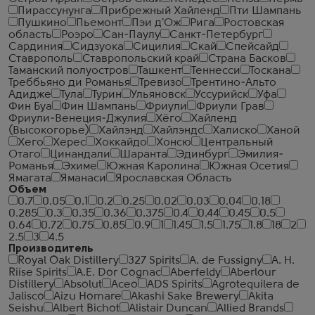
Пирассунунга
Прибрежный Хайленд
Пти Шампань
Пушкино
Пьемонт
Пэи д'Ож
Рига
Ростовская
область
Роэро
Сан-Паулу
Санкт-Петербург
Сардиния
Сидзуока
Сицилия
Скай
Спейсайд
Ставрополь
Ставропольский край
Страна Басков
Таманский полуостров
Ташкент
Теннесси
Тоскана
Треббьяно ди Романья
Тревизо
Трентино-Альто
Адидже
Тула
Турин
Ульяновск
Уссурийск
Уфа
Фин Буа
Фин Шампань
Фриули
Фриули Грав
Фриули-Венеция-Джулия
Хёго
Хайленд
(Высокогорье)
Хайлэнд
Хайлэндс
Халиско
Ханой
Хего
Херес
Хоккайдо
Хонсю
Центральный
Отаго
Цинандали
Шаранта
Эдинбург
Эмилия-
Романья
Эхиме
Южная Каролина
Южная Осетия
Ямагата
Яманаси
Ярославская Область
Объем
0.7
0.05
0.1
0.2
0.25
0.02
0.03
0.04
0.18
0.285
0.3
0.35
0.36
0.375
0.4
0.44
0.45
0.5
0.64
0.72
0.75
0.85
0.9
1
1.45
1.5
1.75
1.8
18
2
2.5
3
4.5
Производитель
Royal Oak Distillery
327 Spirits
A. de Fussigny
A. H.
Riise Spirits
A.E. Dor Cognac
Aberfeldy
Aberlour
Distillery
Absolut
Aceo
ADS Spirits
Agrotequilera de
Jalisco
Aizu Homare
Akashi Sake Brewery
Akita
Seishu
Albert Bichot
Alistair Duncan
Allied Brands