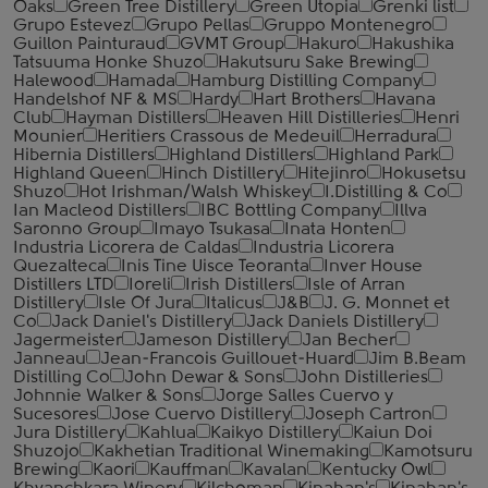
Oaks
Green Tree Distillery
Green Utopia
Grenki list
Grupo Estevez
Grupo Pellas
Gruppo Montenegro
Guillon Painturaud
GVMT Group
Hakuro
Hakushika
Tatsuuma Honke Shuzo
Hakutsuru Sake Brewing
Halewood
Hamada
Hamburg Distilling Company
Handelshof NF & MS
Hardy
Hart Brothers
Havana
Club
Hayman Distillers
Heaven Hill Distilleries
Henri
Mounier
Heritiers Crassous de Medeuil
Herradura
Hibernia Distillers
Highland Distillers
Highland Park
Highland Queen
Hinch Distillery
Hitejinro
Hokusetsu
Shuzo
Hot Irishman/Walsh Whiskey
I.Distilling & Co
Ian Macleod Distillers
IBC Bottling Company
Illva
Saronno Group
Imayo Tsukasa
Inata Honten
Industria Licorera de Caldas
Industria Licorera
Quezalteca
Inis Tine Uisce Teoranta
Inver House
Distillers LTD
Ioreli
Irish Distillers
Isle of Arran
Distillery
Isle Of Jura
Italicus
J&B
J. G. Monnet et
Co
Jack Daniel's Distillery
Jack Daniels Distillery
Jagermeister
Jameson Distillery
Jan Becher
Janneau
Jean-Francois Guillouet-Huard
Jim B.Beam
Distilling Co
John Dewar & Sons
John Distilleries
Johnnie Walker & Sons
Jorge Salles Cuervo y
Sucesores
Jose Cuervo Distillery
Joseph Cartron
Jura Distillery
Kahlua
Kaikyo Distillery
Kaiun Doi
Shuzojo
Kakhetian Traditional Winemaking
Kamotsuru
Brewing
Kaori
Kauffman
Kavalan
Kentucky Owl