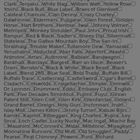
Clark
Tenjaku
White Stag
William Watt
Yellow Rose
Yoichi
Black Bull
Blue Label
Braes of Glenlivet
Caisteal Chamuis
Clan Denny
Crazy Charley
Dalwhinnie
Eldermen
Fujigane
Glen Forest
Golden
Horse
Hart Brothers
Heriose
Iwai
Johnny Volmer
Metropoli
Monkey Shoulder
Paul John
Proud Irish
Rampur
Red & Black
Sadler's
Sheep Dip
Silvermalt
Stateless
The Galtee Mountain Boy
The San-In
Torabhaig
Trouble Maker
Tullamore Dew
Yamazaki
Yerushalmi
Abducted
Aber Falls
Aberfort
Akashi
Ardmore
Arran
Aultmore
Balblair
Bandwagon
Bankhall
Barclays
Bargest
Barr an Uisce
Beaver's
Dram
Benster's
Black & White
Black Beast
Black
Label
Blend 285
Blue Seal
Bold Thady
Buffalo Bill
Buffalo Trace
Castlecraig
CastleSword
Cigar's Barrel
Cladach
Cotswolds
Craigellachie
Dimple
Domwill
Dr. Lennon
Drummers
Eddu
Embassy Club
English
Park
Five Decades Tomintoul
Fujimi
Fuyu
Girvan
Patent Still
Glen Colt
Glen Kirk
Glenfarclas
Golani
Grand Barrel
Greign
Holy Gun
Inchmoan
Indri
Islay Mist
James Kilton
Jimmy Turner
Kabuki Bijin
Kamiki
Kapriol
Kilbeggan
King Charles
Kujira
Ley
Seca
Loch Castle
Lucky Nucky
Mac Ingal
Machir Bay
Masahiro
McConnell's
Midai
Millstone
Miyagikyo
Moonshine Runners
Old Mull
Old Smuggler
Paddy
Pearse
Peat Chimney
Powers
Puni
Richard