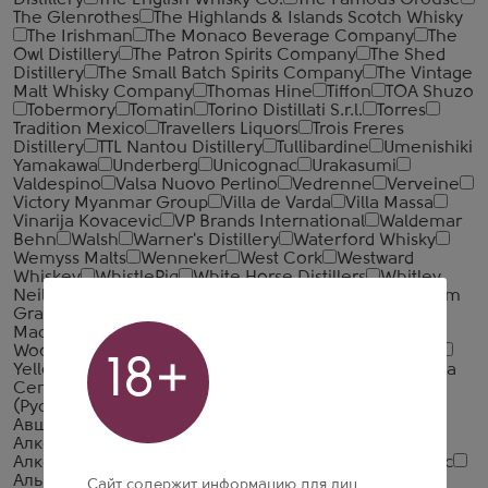
Distillery
The English Whisky Co.
The Famous Grouse
The Glenrothes
The Highlands & Islands Scotch Whisky
The Irishman
The Monaco Beverage Company
The
Owl Distillery
The Patron Spirits Company
The Shed
Distillery
The Small Batch Spirits Company
The Vintage
Malt Whisky Company
Thomas Hine
Tiffon
TOA Shuzo
Tobermory
Tomatin
Torino Distillati S.r.l.
Torres
Tradition Mexico
Travellers Liquors
Trois Freres
Distillery
TTL Nantou Distillery
Tullibardine
Umenishiki
Yamakawa
Underberg
Unicognac
Urakasumi
Valdespino
Valsa Nuovo Perlino
Vedrenne
Verveine
Victory Myanmar Group
Villa de Varda
Villa Massa
Vinarija Kovacevic
VP Brands International
Waldemar
Behn
Walsh
Warner's Distillery
Waterford Whisky
Wemyss Malts
Wenneker
West Cork
Westward
Whiskey
WhistlePig
White Horse Distillers
Whitley
Neill
Whyte & Mackay
Wicklow Hills Whiskey
William
Grant & Sons
William Lawson's Distillery
William
Macfarlane & Co.
William Peel
Wolfburn Distillery
Woodford Reserve Distillery
Writers' Tears
Yaguara
18+
Yellow Rose Distilling
Yoshino Spirits
Zacapa
Zacapa
Centenario
Zanin 1895
Zuidam
Абрау-Дюрсо
(Русский Шампанский Дом)
Абшерон-Шараб
Авшарский винный завод
Алеф-Виналь-Крым
Алкогольная Промышленная Компания (АПК)
Алкогольная Сибирская Группа
Алкон
Альфа Люкс
Альянс-1892
АПФ Фанагория
Арагет
Араратский
Сайт содержит информацию для лиц