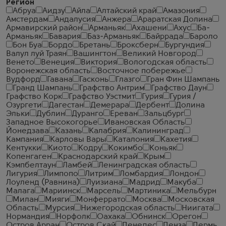
Регион
Абруа
Аидзу
Айла
Алтайский край
Амазония
Амстердам
Андалусия
Анжера
Араратская Долина
Армавирский район
Арманьяк
Ахашени
Ахус
Ба-
Арманьяк
Бавария
Баз-Арманьяк
Байррада
Бароло
Бон Буа
Бордо
Бретань
Броксберн
Бургундия
Валул луй Траян
Вашингтон
Великий Новгород
Венето
Венеция
Виктория
Вологодская область
Воронежская область
Восточное побережье
Вудфорд
Гавана
Гасконь
Глазго
Гран Фин Шампань
Гранд Шампань
Графство Антрим
Графство Даун
Графство Корк
Графство Уэстмит
Гурия
Гурия /
Озургети
Дагестан
Демерара
Дербент
Долина
Эльки
Дублин
Дуранго
Ереван
Зальцбург
Западное Высокогорье
Ивановская Область
Йонедзава
Казань
Калабрия
Калининград
Кампания
Карловы Вары
Каталония
Кахетия
Кентукки
Киото
Кодру
Кокимбо
Коньяк
Копенгаген
Краснодарский край
Крым
Кэмпбелтаун
Ламбей
Ленинградская область
Лигурия
Лимпопо
Литрим
Ломбардия
Лондон
Лоуленд (Равнина)
Луизиана
Мадрид
Макуба
Малага
Мариинск
Марсель
Мартиника
Мельбурн
Милан
Мияги
Монферрато
Москва
Московская
Область
Мурсия
Нижегородская область
Ниигата
Нормандия
Норфолк
Оахака
Обнинск
Орегон
Остров Арран
Остров Скай
Пенедес
Пенза
Пермь