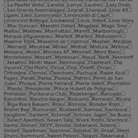
Escondida
La Mejicana
La Morita Caribena
La Pavesa
La Pipette Verte
Laneta
Larrys
Lautrec
Lazy Dodo
Les Grands Assemblages
Leyrat
Lheraud
Licor 43
Ligare
Liko
Limoncello
Limoncello di Capri
Limoncino Bottega
Lockwood
Louis Jolliet
Love Story
Mac Duncan
Maestro Dobel
Magdala
Magic Tree
Malibu
Mallows
Manhattan
Marett
Marlborough
Marquis d'Aguesseau
Martell
Martini
Matusalem
Maxime Trijol
Maxximo de Codorniz
Mayfair
Medjida
Menard
Meukow
Minke
Mistral
Mixtura
Mobius
Moisans
Moko
Monkey 47
Monnet
Mont Blanc
Montelobos
Mozart
Myokosan
Naud
Neft
Nemiroff
Newton
Ninth Wave
Normindia
OakHeart
Old
Gyumri
Old Pilot's
Onza
Ora
Orloff
Orran
Orthodox
Osmoz
Oxenham
Pachuca
Padre Azul
Pages
Parati
Parka
Passoa
Patron
Perro de San
Juan
Phraya
Pierre Ferrand
Pierre Vallet
Plantation
Planty
Presidente
Prince Hubert de Polignac
Prohibido
Puntacana Club
Radeberger
Rancado
Ranchitos
Rancho Alegre
Relicario
Remeslo
Ricard
Riga Black Balsam
Roku
Romios
Rooster Rojo
Roshel Bay
Rumundo
Rustaveli
Saimaa
Sambuca
SangSom
Santero
Schmidt
Schnee Jager
Se Busca
Select Aperitivo
Seven Tails
Shark Tooth
Sherlock
Sierra
Sinner
SKYY
Smola
Soberano
Solera
Sorbet
Sparkman
Sperone
Spisska
St. Graal
Steel
Drum
Summum
Sweet Poison
Taigun
Takamaka