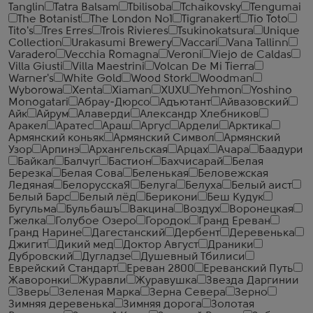
Tanglin
Tatra Balsam
Tbilisoba
Tchaikovsky
Tengumai
The Botanist
The London №1
Tigranakert
Tio Toto
Tito's
Tres Erres
Trois Rivieres
Tsukinokatsura
Unique
Collection
Urakasumi Brewery
Vaccari
Vana Tallinn
Varadero
Vecchia Romagna
Veroni
Viejo de Caldas
Villa Giusti
Villa Maestrini
Volcan De Mi Tierra
Warner's
White Gold
Wood Stork
Woodman
Wyborowa
Xenta
Xiaman
XUXU
Yehmon
Yoshino
Monogatari
Абрау-Дюрсо
Адъютант
Айвазовский
Айк
Айрум
Алаверди
Александр Хлебников
Аракел
Аратес
Араш
Аргус
Ардели
Арктика
Армянский коньяк
Армянский Символ
Армянский
Узор
Арпинэ
Архангельская
Арцах
Ачара
Баадури
Байкал
Балчуг
Бастион
Бахчисарай
Белая
Березка
Белая Сова
Беленькая
Беловежская
Ледяная
БелорусскаЯ
Белуга
Белуха
Белый аист
Белый Барс
Белый лёд
Берикони
Беш Кудук
Бугульма
Бульбашъ
Вакцина
Воздух
Воронецкая
Гжелка
Голубое Озеро
Городок
Гранд Ереван
Гранд Нарине
Дагестанский
Дербент
Деревенька
Джигит
Дикий мед
Доктор Август
Драники
Дубровский
Дугладзе
Душевный Тбилиси
Еврейский Стандарт
Ереван 2800
Ереванский Путь
Жаворонки
Журавли
Журавушка
Звезда Даргинии
Зверь
Зеленая Марка
Зерна Севера
Зерно
Зимняя деревенька
Зимняя дорога
Золотая