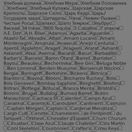
Хлебная долина
Хлебная Мера
Хлебная Половинка
Хлебник
Хлебный Купажъ
Царская
Царская
Крепость
Царское Село
Царь Кедр
Царь/
Государев заказ
Цитадель
Чача
Чижик-Пыжик
Чистые Росы
Шалахо
Шато Темрюк
Эльбрус
Ямская
14 Inkas
1800 Tequila
3 Caballos
7 злаков
A.E. Dor
A.H. Riise
Adamus
Agavita
Aguanile
Akashi-Tai
Akvadiv
Altair
Amaro Lucano
Amaro
Montenegro
Amarula
Anaseuli
Anejo Centuria
Aperol
Appleton
Araget
Aragveli
Ararat
Ashanti
Askaneli
Atxa
Averna
Bacardi
Bacur
Barbadillo
Barber's
Barcelo
Baron Otard
Barrel
Barrister
Bayou
Beaulieu
Becherovka
Bee Gin
Beluga Noble
Ben Lomond
Benten Musume
Benvenuti Nocino
Bergia
Beringoff
Berkshire
Bickens
Bionica
Blanton's
Blavod
Bloom
Bocharov Ruchey
Bols
Bols Genever
Bombay Sapphire
Borghetti
Bosford
Botran
Bottega
Botucal
Branca Menta
Bristoll's
Broom
Brugal
Bulldog
Burned Barrel
Buton
Maraschino
Cachaca 51
Calenter
Campo Azul
Canaima
Canerock
Canoubier
Cantinero
Caorunn
Captain Morgan
Captain's
Cardenal Mendoza
Cargo Cult
Cenote
Chameleon
de Fontpinot
du
Tariquet
Orkhevi
Chevalier d'Espalet
Chum Churum
Cihuatan
Clase Azul
Claude Chatelier
Clos Martin
Cool Skeleton
Couronnier
Crafter's
Cross Keys