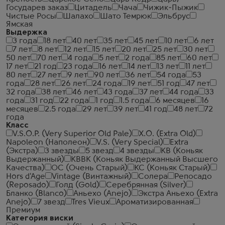
Государев заказ
Цитадель
Чача
Чижик-Пыжик
Чистые Росы
Шалахо
Шато Темрюк
Эльбрус
Ямская
Выдержка
3 года
18 лет
40 лет
35 лет
45 лет
10 лет
6 лет
7 лет
8 лет
12 лет
15 лет
20 лет
25 лет
30 лет
50 лет
70 лет
4 года
5 лет
2 года
85 лет
60 лет
17 лет
21 год
23 года
16 лет
14 лет
13 лет
11 лет
80 лет
27 лет
9 лет
90 лет
36 лет
54 года
53
года
28 лет
26 лет
24 года
19 лет
51 год
47 лет
32 года
38 лет
46 лет
43 года
37 лет
44 года
33
года
31 год
22 года
1 год
1.5 года
6 месяцев
16
месяцев
2.5 года
29 лет
39 лет
41 год
48 лет
72
года
Класс
V.S.O.P. (Very Superior Old Pale)
X.O. (Extra Old)
Napoleon (Наполеон)
V.S. (Very Special)
Extra
(Экстра)
3 звезды
5 звезд
4 звезды
КВ (Коньяк
Выдержанный)
КВВК (Коньяк Выдержанный Высшего
Качества)
ОС (Очень Старый)
КС (Коньяк Старый)
Hors d'Age
Vintage (Винтажный)
Солера
Репосадо
(Reposado)
Голд (Gold)
Серебрянная (Silver)
Бланко (Blanco)
Аньехо (Anejo)
Экстра Аньехо (Extra
Anejo)
7 звезд
Tres Vieux
Ароматизированная
Премиум
Категория виски