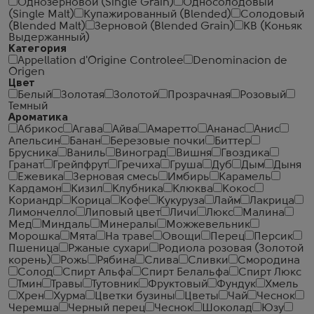
Однозерновой (Single Grain)
Односолодовый
(Single Malt)
Купажированный (Blended)
Солодовый
(Blended Malt)
Зерновой (Blended Grain)
КВ (Коньяк
Выдержанный)
Категория
Appellation d'Origine Controlee
Denominacion de
Origen
Цвет
Белый
Золотая
Золотой
Прозрачная
Розовый
Темный
Ароматика
Абрикос
Агава
Айва
Амаретто
Ананас
Анис
Апельсин
Банан
Березовые почки
Биттер
Брусника
Ваниль
Виноград
Вишня
Гвоздика
Гранат
Грейпфрут
Гречиха
Груша
Дуб
Дым
Дыня
Ежевика
Зерновая смесь
Имбирь
Карамель
Кардамон
Кизил
Клубника
Клюква
Кокос
Кориандр
Корица
Кофе
Кукуруза
Лайм
Лакрица
Лимончелло
Липовый цвет
Личи
Люкс
Малина
Мед
Миндаль
Минералы
Можжевельник
Морошка
Мята
На траве
Овощи
Перец
Персик
Пшеница
Ржаные сухари
Родиола розовая (Золотой
корень)
Рожь
Рябина
Слива
Сливки
Смородина
Солод
Спирт Альфа
Спирт Белальфа
Спирт Люкс
Тмин
Травы
Тутовник
Фруктовый
Фундук
Хмель
Хрен
Хурма
Цветки бузины
Цветы
Чай
Чеcнок
Черемша
Черный перец
Чеснок
Шоколад
Юзу