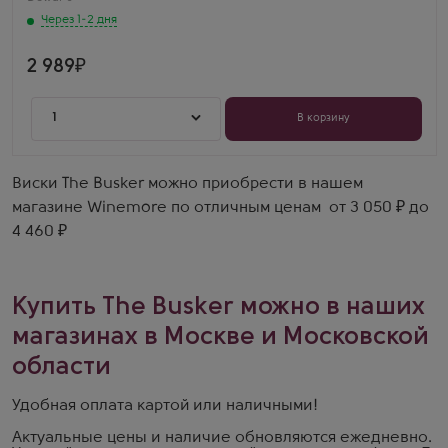
8 лет
Нина
Через 1-2 дня
Дьюарс Кариббиан — ромовая бочка сделала виски
очень сладким и мягким. Супер!
2 989
1
В корзину
Виски The Busker можно приобрести в нашем
магазине Winemore по отличным ценам от 3 050 ₽ до
4 460 ₽
Купить The Busker можно в наших
магазинах в Москве и Московской
области
Удобная оплата картой или наличными!
Актуальные цены и наличие обновляются ежедневно.