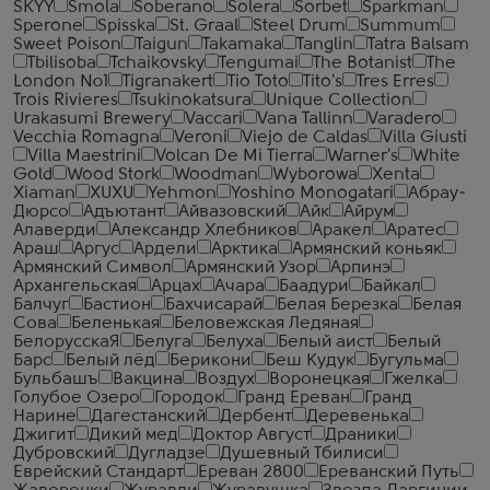
SKYY
Smola
Soberano
Solera
Sorbet
Sparkman
Sperone
Spisska
St. Graal
Steel Drum
Summum
Sweet Poison
Taigun
Takamaka
Tanglin
Tatra Balsam
Tbilisoba
Tchaikovsky
Tengumai
The Botanist
The
London №1
Tigranakert
Tio Toto
Tito's
Tres Erres
Trois Rivieres
Tsukinokatsura
Unique Collection
Urakasumi Brewery
Vaccari
Vana Tallinn
Varadero
Vecchia Romagna
Veroni
Viejo de Caldas
Villa Giusti
Villa Maestrini
Volcan De Mi Tierra
Warner's
White
Gold
Wood Stork
Woodman
Wyborowa
Xenta
Xiaman
XUXU
Yehmon
Yoshino Monogatari
Абрау-
Дюрсо
Адъютант
Айвазовский
Айк
Айрум
Алаверди
Александр Хлебников
Аракел
Аратес
Араш
Аргус
Ардели
Арктика
Армянский коньяк
Армянский Символ
Армянский Узор
Арпинэ
Архангельская
Арцах
Ачара
Баадури
Байкал
Балчуг
Бастион
Бахчисарай
Белая Березка
Белая
Сова
Беленькая
Беловежская Ледяная
БелорусскаЯ
Белуга
Белуха
Белый аист
Белый
Барс
Белый лёд
Берикони
Беш Кудук
Бугульма
Бульбашъ
Вакцина
Воздух
Воронецкая
Гжелка
Голубое Озеро
Городок
Гранд Ереван
Гранд
Нарине
Дагестанский
Дербент
Деревенька
Джигит
Дикий мед
Доктор Август
Драники
Дубровский
Дугладзе
Душевный Тбилиси
Еврейский Стандарт
Ереван 2800
Ереванский Путь