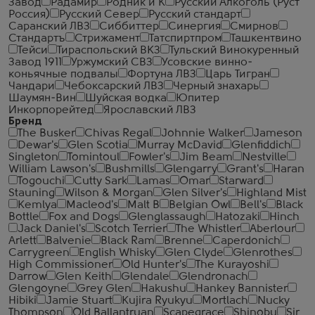
Завод
Радамир
Родник и К
Русский Алкоголь (Руст
Россия)
Русский Север
Русский стандарт
Саранский ЛВЗ
Сиббиттер
Синергия
Смирнов
Стандартъ
Стрижамент
Татспиртпром
Ташкентвино
Тейси
Тираспольский ВКЗ
Тульский Винокуренный
Завод 1911
Уржумский СВЗ
Усовские винно-
коньячные подвалы
Фортуна ЛВЗ
Царь Тигран
Чандари
Чебоксарский ЛВЗ
Черный знахарь
Шаумян-Вин
Шуйская водка
Юпитер
Инкорпорейтед
Ярославский ЛВЗ
Бренд
The Busker
Chivas Regal
Johnnie Walker
Jameson
Dewar's
Glen Scotia
Murray McDavid
Glenfiddich
Singleton
Tomintoul
Fowler's
Jim Beam
Nestville
William Lawson's
Bushmills
Glengarry
Grant's
Haran
Togouchi
Cutty Sark
Lamas
Omar
Starward
Stauning
Wilson & Morgan
Glen Silver's
Highland Mist
Kemlya
Macleod's
Malt B
Belgian Owl
Bell's
Black
Bottle
Fox and Dogs
Glenglassaugh
Hatozaki
Hinch
Jack Daniel's
Scotch Terrier
The Whistler
Aberlour
Arlett
Balvenie
Black Ram
Brenne
Caperdonich
Carrygreen
English Whisky
Glen Clyde
Glenrothes
High Commissioner
Old Hunter's
The Kurayoshi
Darrow
Glen Keith
Glendale
Glendronach
Glengoyne
Grey Glen
Hakushu
Hankey Bannister
Hibiki
Jamie Stuart
Kujira Ryukyu
Mortlach
Nucky
Thompson
Old Ballantruan
Scapegrace
Shinobu
Sir