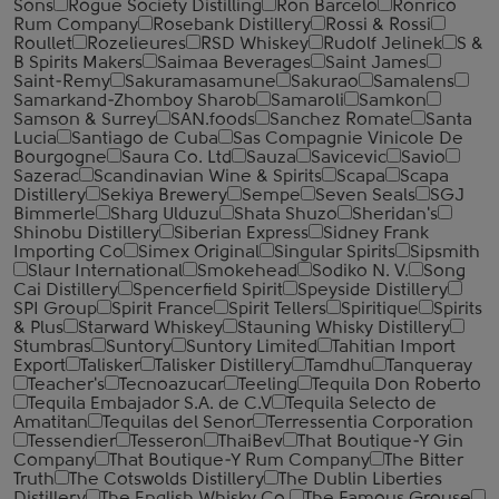
Sons
Rogue Society Distilling
Ron Barcelo
Ronrico
Rum Company
Rosebank Distillery
Rossi & Rossi
Roullet
Rozelieures
RSD Whiskey
Rudolf Jelinek
S &
B Spirits Makers
Saimaa Beverages
Saint James
Saint-Remy
Sakuramasamune
Sakurao
Samalens
Samarkand-Zhomboy Sharob
Samaroli
Samkon
Samson & Surrey
SAN.foods
Sanchez Romate
Santa
Lucia
Santiago de Cuba
Sas Compagnie Vinicole De
Bourgogne
Saura Co. Ltd
Sauza
Savicevic
Savio
Sazerac
Scandinavian Wine & Spirits
Scapa
Scapa
Distillery
Sekiya Brewery
Sempe
Seven Seals
SGJ
Bimmerle
Sharg Ulduzu
Shata Shuzo
Sheridan's
Shinobu Distillery
Siberian Express
Sidney Frank
Importing Co
Simex Original
Singular Spirits
Sipsmith
Slaur International
Smokehead
Sodiko N. V.
Song
Cai Distillery
Spencerfield Spirit
Speyside Distillery
SPI Group
Spirit France
Spirit Tellers
Spiritique
Spirits
& Plus
Starward Whiskey
Stauning Whisky Distillery
Stumbras
Suntory
Suntory Limited
Tahitian Import
Export
Talisker
Talisker Distillery
Tamdhu
Tanqueray
Teacher's
Tecnoazucar
Teeling
Tequila Don Roberto
Tequila Embajador S.A. de C.V
Tequila Selecto de
Amatitan
Tequilas del Senor
Terressentia Corporation
Tessendier
Tesseron
ThaiBev
That Boutique-Y Gin
Company
That Boutique-Y Rum Company
The Bitter
Truth
The Cotswolds Distillery
The Dublin Liberties