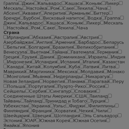
Граппа
Джин
Кальвадос
Кашаса
Коньяк
Ликер
Мескаль
Настойка
Ром
Саке
Текила
Чача
Абсент
Аквавит
Аперитив
Арманьяк
Биттер
Бренди
Бурбон
Висковый напиток
Водка
Граппа
Джин
Кальвадос
Кашаса
Коньяк
Ликер
Мескаль
Настойка
Ром
Саке
Текила
Чача
Страна
Ирландия
Абхазия
Австралия
Австрия
Азербайджан
Англия
Армения
Барбадос
Беларусь
Бельгия
Болгария
Бразилия
Великобритания
Венесуэла
Вьетнам
Гайана
Гватемала
Германия
Греция
Грузия
Дания
Доминикана
Израиль
Индия
Индонезия
Исландия
Испания
Италия
Казахстан
Канада
Китай
Колумбия
Куба
Латвия
Литва
Маврикий
Мартиника
Мексика
Молдавия
Монако
Монголия
Мьянма
Нидерланды
Никарагуа
Новая Зеландия
Норвегия
Панама
Парагвай
Перу
Польша
Португалия
Пуэрто-Рико
Россия
Сейшелы
Сербия
Сингапур
Словакия
Соединенные Штаты Америки
США
Таиланд
Тайвань
Тайланд
Тринидад и Тобаго
Турция
Узбекистан
Украина
Уэльс
Фиджи
Филиппины
Финляндия
Франция
Хорватия
Чехия
Чили
Швейцария
Швеция
Шотландия
Эль Сальвадор
Эстония
ЮАР
Южная Корея
Южная Осетия
Ямайка
Япония