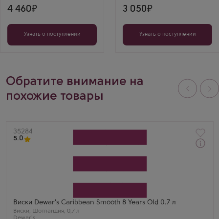
качеством. Он
особый шарм
действительно выше
любому торжеству.
4 460
3 050
всяких похвал!
Купил себе и
друзьям.
Узнать о поступлении
Узнать о поступлении
Обратите внимание на
похожие товары
Артикул
35284
5.0
Через 1-2 дня
Виски
Дьюар'с Карибиан Смуз 8 Лет
Производитель
John Dewar & Sons
Бренд
Dewar's
Регион
Виски Dewar's Caribbean Smooth 8 Years Old 0.7 л
Хайленд (Высокогорье)
Виски
,
Шотландия
,
0,7 л
Выдержка
Dewar's