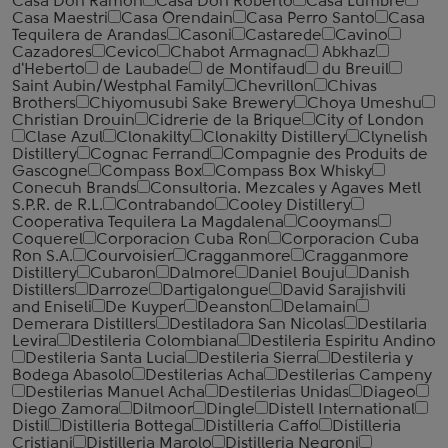
Casa Don Ramon
Casa Don Roberto
Casa Lumbre
Casa Maestri
Casa Orendain
Casa Perro Santo
Casa
Tequilera de Arandas
Casoni
Castarede
Cavino
Cazadores
Cevico
Chabot Armagnac
Abkhaz
d'Heberto
de Laubade
de Montifaud
du Breuil
Saint Aubin/Westphal Family
Chevrillon
Chivas
Brothers
Chiyomusubi Sake Brewery
Choya Umeshu
Christian Drouin
Cidrerie de la Brique
City of London
Clase Azul
Clonakilty
Clonakilty Distillery
Clynelish
Distillery
Cognac Ferrand
Compagnie des Produits de
Gascogne
Compass Box
Compass Box Whisky
Conecuh Brands
Consultoria. Mezcales y Agaves Metl
S.P.R. de R.L.
Contrabando
Cooley Distillery
Cooperativa Tequilera La Magdalena
Cooymans
Coquerel
Corporacion Cuba Ron
Corporacion Cuba
Ron S.A.
Courvoisier
Cragganmore
Cragganmore
Distillery
Cubaron
Dalmore
Daniel Bouju
Danish
Distillers
Darroze
Dartigalongue
David Sarajishvili
and Eniseli
De Kuyper
Deanston
Delamain
Demerara Distillers
Destiladora San Nicolas
Destilaria
Levira
Destileria Colombiana
Destileria Espiritu Andino
Destileria Santa Lucia
Destileria Sierra
Destileria y
Bodega Abasolo
Destilerias Acha
Destilerias Campeny
Destilerias Manuel Acha
Destilerias Unidas
Diageo
Diego Zamora
Dilmoor
Dingle
Distell International
Distil
Distilleria Bottega
Distilleria Caffo
Distilleria
Cristiani
Distilleria Marolo
Distilleria Negroni