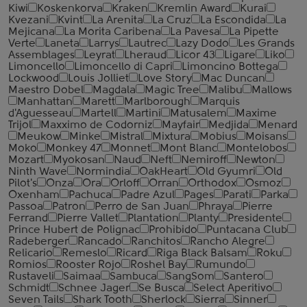
Kiwi
Koskenkorva
Kraken
Kremlin Award
Kurai
Kvezani
Kvint
La Arenita
La Cruz
La Escondida
La
Mejicana
La Morita Caribena
La Pavesa
La Pipette
Verte
Laneta
Larrys
Lautrec
Lazy Dodo
Les Grands
Assemblages
Leyrat
Lheraud
Licor 43
Ligare
Liko
Limoncello
Limoncello di Capri
Limoncino Bottega
Lockwood
Louis Jolliet
Love Story
Mac Duncan
Maestro Dobel
Magdala
Magic Tree
Malibu
Mallows
Manhattan
Marett
Marlborough
Marquis
d'Aguesseau
Martell
Martini
Matusalem
Maxime
Trijol
Maxximo de Codorniz
Mayfair
Medjida
Menard
Meukow
Minke
Mistral
Mixtura
Mobius
Moisans
Moko
Monkey 47
Monnet
Mont Blanc
Montelobos
Mozart
Myokosan
Naud
Neft
Nemiroff
Newton
Ninth Wave
Normindia
OakHeart
Old Gyumri
Old
Pilot's
Onza
Ora
Orloff
Orran
Orthodox
Osmoz
Oxenham
Pachuca
Padre Azul
Pages
Parati
Parka
Passoa
Patron
Perro de San Juan
Phraya
Pierre
Ferrand
Pierre Vallet
Plantation
Planty
Presidente
Prince Hubert de Polignac
Prohibido
Puntacana Club
Radeberger
Rancado
Ranchitos
Rancho Alegre
Relicario
Remeslo
Ricard
Riga Black Balsam
Roku
Romios
Rooster Rojo
Roshel Bay
Rumundo
Rustaveli
Saimaa
Sambuca
SangSom
Santero
Schmidt
Schnee Jager
Se Busca
Select Aperitivo
Seven Tails
Shark Tooth
Sherlock
Sierra
Sinner