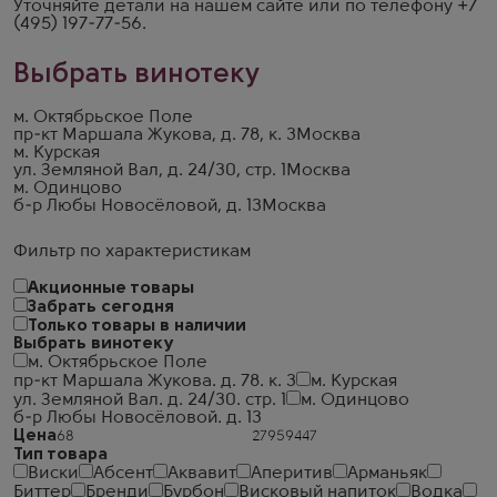
Уточняйте детали на
нашем сайте
или по телефону
+7
(495) 197-77-56
.
Выбрать винотеку
м. Октябрьское Поле
пр-кт Маршала Жукова, д. 78, к. 3
Москва
м. Курская
ул. Земляной Вал, д. 24/30, стр. 1
Москва
м. Одинцово
б-р Любы Новосёловой, д. 13
Москва
Фильтр по характеристикам
Акционные товары
Забрать сегодня
Только товары в наличии
Выбрать винотеку
м. Октябрьское Поле
пр-кт Маршала Жукова. д. 78. к. 3
м. Курская
ул. Земляной Вал. д. 24/30. стр. 1
м. Одинцово
б-р Любы Новосёловой. д. 13
Цена
Тип товара
Виски
Абсент
Аквавит
Аперитив
Арманьяк
Биттер
Бренди
Бурбон
Висковый напиток
Водка