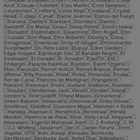
Chevalier d'Espalet
Chum Churum
Cihuatan
Clase
Azul
Claude Chatelier
Clos Martin
Cool Skeleton
Couronnier
Crafter's
Cross Keys
Cruxland
Crystal
Head
Cubay
Cynar
Dame Jeanne
Danza del Fuego
Danzka
Darby's
Darejani
Darnley's
Daron
Davidoff
De Marsy
Deau
Deep Forest
Devil's Island
Dictador
Diplomatico
Disaronno
Don Angel
Don
Cruzado
Don Papa
Don Roberto
Doorly's
Dora
Doragrossa
Drambuie
Drop of Ginger
Drumshanbo
Gunpowder
Du Pere Laize
Dupuy
Eden Garden
Edgar Sopper
Edinburgh Gin
El Bandido Negro
El
Destilador
El Dorado
El Jimador
Elad'Or
Elit
Embargo
Espanta Espiritus
Espolon
Esprit Organic
Etsu
Facundo
Fernet Antico
Fernet Branca
Fernet
Vittone
Fifty Pounds
Finist
Finka
Finlandia
Finsky
Flor de Cana
Francois de Martignac
Frangelico
Franzini
Freeman
Fruto
Gallant
Galliano
Gambini
Gautier
Gentleman Jack
Gineti
Ginster
Goral
Gordon's
Graf Ledoff
Grand Mayan
Greanlend
Green Baboon
Greenall's
Gremiseuli
Grey Goose
Griottines
Griottini
Guerrero Maya
Hammer + Sickle
Handsa
Hayman's
Hendrick's
Hennessy
Herald
Meister
Herencia de Plata
Hine
Holy Land
Hoppers
Houraisen
Ingenio Manacas
Iseo
J. J. Kurberg
J. M.
J.J. Whitley
Jaisalmer
Jan II
Jardin Fleury
Jinro
Jogaila
JOY
Kah
Karpy
Kensatu
Kentucky
Gentleman
Kentucky Jack
Ketel One
Killepitsch