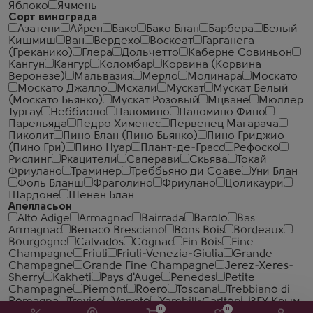
Яблоко
Ячмень
Сорт винограда
Азатени
Айрен
Бако
Бако Блан
Барбера
Белый
Кишмиш
Ван
Вердехо
Воскеат
Гарганега
(Греканико)
Глера
Дольчетто
Каберне Совиньон
Кангун
Кангур
Коломбар
Корвина (Корвина
Веронезе)
Мальвазия
Мерло
Молинара
Москато
Москато Джалло
Мсхали
Мускат
Мускат Белый
(Москато Бьянко)
Мускат Розовый
Мцване
Мюллер
Тургау
Неббиоло
Паломино
Паломино Фино
Парельяда
Педро Хименес
Первенец Магарача
Пиколит
Пино Блан (Пино Бьянко)
Пино Гриджио
(Пино Гри)
Пино Нуар
Плант-де-Грасс
Рефоско
Рислинг
Ркацители
Саперави
Скьява
Токай
Фриулано
Траминер
Треббьяно ди Соаве
Уни Блан
Фоль Бланш
Фраголино
Фриулано
Цоликаури
Шардоне
Шенен Блан
Апелласьон
Alto Adige
Armagnac
Bairrada
Barolo
Bas
Armagnac
Benaco Bresciano
Bons Bois
Bordeaux
Bourgogne
Calvados
Cognac
Fin Bois
Fine
Champagne
Friuli
Friuli-Venezia-Giulia
Grande
Champagne
Grande Fine Champagne
Jerez-Xeres-
Sherry
Kakheti
Pays d'Auge
Penedes
Petite
Champagne
Piemont
Roero
Toscana
Trebbiano di
Romagna
Treviso
Veneto
Yamhill-Carlton
ЗГУ Крым
0
0