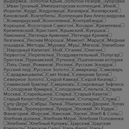
Выдержка
Золотой Крым
Золотой Резерв
Зубровка
Иван Грозный
Императорская коллекция
Иней
Иорели
Кедр
Кедровица
Кизлярка
Кизлярский
Киновский
Коктебель
Коллекция Вин Александрова
Командирский
Коноплянка
Контрабанда
Корюшка
Косогоров Самогон
Кочари
Кремлевка
Кремлевский
Кристалл
Крымский
Кукушка
Ламоника
Легенда Армении
Легенда Кремля
Лезгинка
Лесная Мороша
Мамонт
Маруся
Медная
лошадка
Методъ
Мурава
Муш
Мягков
Налибоки
Народный Капитал
Ной
Оганян
Онегин
Первогон
Перепелка
Поздравительный
Полугар
Престиж
Прикамский
Путинка
Пшеничная история
Пять Озер
Романов
Рослин
Русская Эскадра
Русский лед
Русское Золото
Самарканд
Самоваръ
Сараджишвили
Саят Нова
Северная Тропа
Северное Золото
Седой Кавказ
Седой Кизляр
Славянский Трактир
Смирновъ
Сокровище Тифлиса
Солодовая Ярмарка
Солодовня
Спельта
Старая
Москва
Старейшина
Старка
Старый Кахети
Старый Кенигсберг
Столичная
Стопарик
Стужа
Сулу-Дере
Сябры
Талка
Тбилисский Дворик
Топаз
Травка
Троекуровка
Тундра
Урожай
Уч Кудук
Фанагория
Форсаж
Ханская
Хаски
Хлеб & Соль
Хлебная долина
Хлебная Мера
Хлебная Половинка
Хлебник
Хлебный Купажъ
Царская
Царская
Крепость
Царское Село
Царь Кедр
Царь/