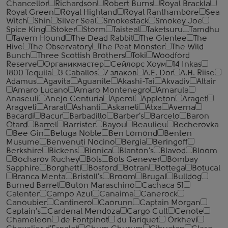
Chancellor
Richardson
Robert Burns
Royal Brackla
Royal Green
Royal Highland
Royal Ranthambore
Sea
Witch
Shin
Silver Seal
Smokestack
Smokey Joe
Spice King
Stoker
Storm
Taisteal
Taketsuru
Tamdhu
Tavern Hound
The Dead Rabbit
The Glenlee
The
Hive
The Observatory
The Peat Monster
The Wild
Bunch
Three Scottish Brothers
Toki
Woodford
Reserve
Органикмастер
Сейлорс Хоум
14 Inkas
1800 Tequila
3 Caballos
7 злаков
A.E. Dor
A.H. Riise
Adamus
Agavita
Aguanile
Akashi-Tai
Akvadiv
Altair
Amaro Lucano
Amaro Montenegro
Amarula
Anaseuli
Anejo Centuria
Aperol
Appleton
Araget
Aragveli
Ararat
Ashanti
Askaneli
Atxa
Averna
Bacardi
Bacur
Barbadillo
Barber's
Barcelo
Baron
Otard
Barrel
Barrister
Bayou
Beaulieu
Becherovka
Bee Gin
Beluga Noble
Ben Lomond
Benten
Musume
Benvenuti Nocino
Bergia
Beringoff
Berkshire
Bickens
Bionica
Blanton's
Blavod
Bloom
Bocharov Ruchey
Bols
Bols Genever
Bombay
Sapphire
Borghetti
Bosford
Botran
Bottega
Botucal
Branca Menta
Bristoll's
Broom
Brugal
Bulldog
Burned Barrel
Buton Maraschino
Cachaca 51
Calenter
Campo Azul
Canaima
Canerock
Canoubier
Cantinero
Caorunn
Captain Morgan
Captain's
Cardenal Mendoza
Cargo Cult
Cenote
Chameleon
de Fontpinot
du Tariquet
Orkhevi