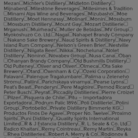
Mezan
Michter's Distillery
Midleton Distillery
Mijnaberd
Milestone Beverages
Millesimes & Tradition
Minami Alps Wine and Beverages
Mizubasho
Moe
Distillery
Moet Hennessy
Molinari
Monin
Mossburn
Mossburn Distillery
Mount Gay
Mozart Distillerie
Mrganush
Muirhead's
Muller de Bebidas
MV Group
Myokoshuzo Co. Ltd.
Nagai
Nahapet Brandy Company
Nakano Sake Brewery
Naud Spirits & Distillery
Navy
Island Rum Company
Nelson's Green Brier
Nestville
Distillery
Niigata Beer
Nikka
Nocheluna
Nolet
Distillery
Nonino
Novabev Group
Nusa Cana
Oban
Ohanyan Brandy Company
Old Bushmills Distillery
Old Pulteney
Oliver and Oliver
Olmeca
Ota Sake
Brewery
Otard
Oxenham & Cy
Ozeki Corporation
Palavani
Palenque Tragalumbare
Palirna u Zeleneho
Stromu
Pallini
Parichskaya vinarnya
Pearse Lyons
Peat's Beast
Penderyn
Pere Magloire
Pernod Ricard
Peter Busch
Peyrat
Piccadily Distilleries
Pierre Croizet
Pilzer
Pisquera de Chile
Pitu – Importadora
Exportadora
Podrum Palic 1896
Poli Distillerie
Polini
Group
Portobello
Private Distillery Bimmerle KG
Productos Finos De Agave
Proper No. Twelve
Proximo
Spirits
Puni Distillery
Quality Spirits International
Limited
R & J Estancia Distillery
R. L. Seale & Co. Ltd
Radico Khaitan
Remy Cointreau
Remy Martin
Reyka
Rhea Distilleries
Robert A. Merry & Co
Rodionov &