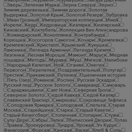
Жаворонки
Журавли
Журавушка
Звезда Даргинии
Зверь
Зеленая Марка
Зерна Севера
Зерно
Зимняя деревенька
Зимняя дорога
Золотая
Выдержка
Золотой Крым
Золотой Резерв
Зубровка
Иван Грозный
Императорская коллекция
Иней
Иорели
Кедр
Кедровица
Кизлярка
Кизлярский
Киновский
Коктебель
Коллекция Вин Александрова
Командирский
Коноплянка
Контрабанда
Корюшка
Косогоров Самогон
Кочари
Кремлевка
Кремлевский
Кристалл
Крымский
Кукушка
Ламоника
Легенда Армении
Легенда Кремля
Лезгинка
Лесная Мороша
Мамонт
Маруся
Медная
лошадка
Методъ
Мурава
Муш
Мягков
Налибоки
Народный Капитал
Ной
Оганян
Онегин
Первогон
Перепелка
Поздравительный
Полугар
Престиж
Прикамский
Путинка
Пшеничная история
Пять Озер
Романов
Рослин
Русская Эскадра
Русский лед
Русское Золото
Самарканд
Самоваръ
Сараджишвили
Саят Нова
Северная Тропа
Северное Золото
Седой Кавказ
Седой Кизляр
Славянский Трактир
Смирновъ
Сокровище Тифлиса
Солодовая Ярмарка
Солодовня
Спельта
Старая
Москва
Старейшина
Старка
Старый Кахети
Старый Кенигсберг
Столичная
Стопарик
Стужа
Сулу-Дере
Сябры
Талка
Тбилисский Дворик
Топаз
Травка
Троекуровка
Тундра
Урожай
Уч Кудук
Фанагория
Форсаж
Ханская
Хаски
Хлеб & Соль