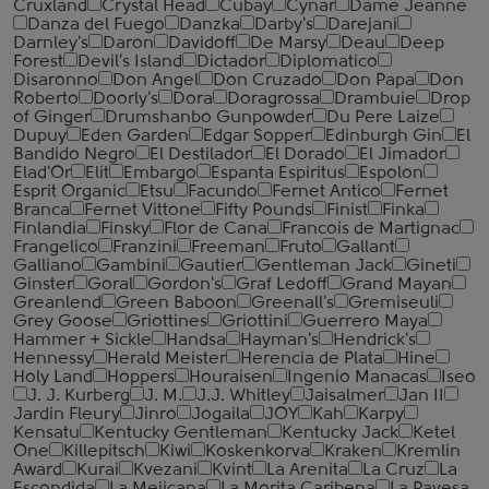
Cruxland
Crystal Head
Cubay
Cynar
Dame Jeanne
Danza del Fuego
Danzka
Darby's
Darejani
Darnley's
Daron
Davidoff
De Marsy
Deau
Deep
Forest
Devil's Island
Dictador
Diplomatico
Disaronno
Don Angel
Don Cruzado
Don Papa
Don
Roberto
Doorly's
Dora
Doragrossa
Drambuie
Drop
of Ginger
Drumshanbo Gunpowder
Du Pere Laize
Dupuy
Eden Garden
Edgar Sopper
Edinburgh Gin
El
Bandido Negro
El Destilador
El Dorado
El Jimador
Elad'Or
Elit
Embargo
Espanta Espiritus
Espolon
Esprit Organic
Etsu
Facundo
Fernet Antico
Fernet
Branca
Fernet Vittone
Fifty Pounds
Finist
Finka
Finlandia
Finsky
Flor de Cana
Francois de Martignac
Frangelico
Franzini
Freeman
Fruto
Gallant
Galliano
Gambini
Gautier
Gentleman Jack
Gineti
Ginster
Goral
Gordon's
Graf Ledoff
Grand Mayan
Greanlend
Green Baboon
Greenall's
Gremiseuli
Grey Goose
Griottines
Griottini
Guerrero Maya
Hammer + Sickle
Handsa
Hayman's
Hendrick's
Hennessy
Herald Meister
Herencia de Plata
Hine
Holy Land
Hoppers
Houraisen
Ingenio Manacas
Iseo
J. J. Kurberg
J. M.
J.J. Whitley
Jaisalmer
Jan II
Jardin Fleury
Jinro
Jogaila
JOY
Kah
Karpy
Kensatu
Kentucky Gentleman
Kentucky Jack
Ketel
One
Killepitsch
Kiwi
Koskenkorva
Kraken
Kremlin
Award
Kurai
Kvezani
Kvint
La Arenita
La Cruz
La