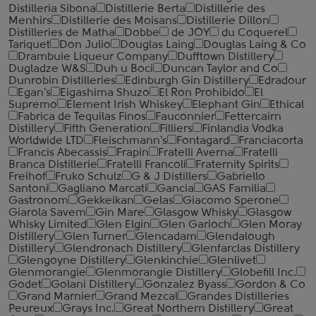
Distilleria Sibona
Distillerie Berta
Distillerie des
Menhirs
Distillerie des Moisans
Distillerie Dillon
Distilleries de Matha
Dobbe
de JOY
du Coquerel
Tariquet
Don Julio
Douglas Laing
Douglas Laing & Co
Drambuie Liqueur Company
Dufftown Distillery
Dugladze W&S
Duh u Boci
Duncan Taylor and Co
Dunrobin Distilleries
Edinburgh Gin Distillery
Edradour
Egan's
Eigashima Shuzo
El Ron Prohibido
El
Supremo
Element Irish Whiskey
Elephant Gin
Ethical
Fabrica de Tequilas Finos
Fauconnier
Fettercairn
Distillery
Fifth Generation
Filliers
Finlandia Vodka
Worldwide LTD
Fleischmann's
Fontagard
Franciacorta
Francis Abecassis
Frapin
Fratelli Averna
Fratelli
Branca Distillerie
Fratelli ‎Francoli
Fraternity Spirits
Freihof
Fruko Schulz
G & J Distillers
Gabriello
Santoni
Gagliano Marcati
Gancia
GAS Familia
Gastronom
Gekkeikan
Gelas
Giacomo Sperone
Giarola Savem
Gin Mare
Glasgow Whisky
Glasgow
Whisky Limited
Glen Elgin
Glen Garioch
Glen Moray
Distillery
Glen Turner
Glencadam
Glendalough
Distillery
Glendronach Distillery
Glenfarclas Distillery
Glengoyne Distillery
Glenkinchie
Glenlivet
Glenmorangie
Glenmorangie Distillery
Globefill Inc.
Godet
Golani Distillery
Gonzalez Byass
Gordon & Co
Grand Marnier
Grand Mezcal
Grandes Distilleries
Peureux
Grays Inc.
Great Northern Distillery
Great