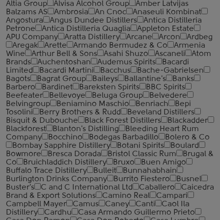
Altia Group
Alvisa Alcohol Group
Amber Latvijas
Balzams AS
Ambrosia
An Cnoc
Anaseuli Kombinat
Angostura
Angus Dundee Distillers
Antica Distilleria
Petrone
Antica Distilleria Quaglia
Appleton Estate
APU Company
Aratta Distillery
Arcane
Arcon
Ardbeg
Aregak
Arette
Armando Bermudez & Co
Armenia
Wine
Arthur Bell & Sons
Asahi Shuzo
Ascaneli
Atom
Brands
Auchentoshan
Audemus Spirits
Bacardi
Limited
Bacardi Martini
Bacchus
Bache-Gabrielsen
Bagots
Bagrat Group
Baileys
Ballantine's
Banks
Barbero
Bardinet
Bareksten Spirits
BBC Spirits
Beefeater
Bellevoye
Beluga Group
Belvedere
Belvingroup
Beniamino Maschio
Benriach
Bepi
Tosolini
Berry Brothers & Rudd
Beveland Distillers
Bisquit & Dubouche
Black Forest Distillers
Blackadder
Blackforest
Blanton's Distilling
Bleeding Heart Rum
Company
Bocchino
Bodegas Barbadillo
Bolero & Co
Bombay Sapphire Distillery
Botani Spirits
Boulard
Bowmore
Bresca Dorada
Bristol Classic Rum
Brugal &
Co
Bruichladdich Distillery
Bruxo
Buen Amigo
Buffalo Trace Distillery
Bulleit
Bunnahabhain
Burlington Drinks Company
Burrito Fiestero
Busnel
Buster's
C and C International Ltd
Caballero
Caicedra
Brand & Export Solutions
Camino Real
Campari
Campbell Mayer
Camus
Caney
Canti
Caol Ila
Distillery
Cardhu
Casa Armando Guillermo Prieto