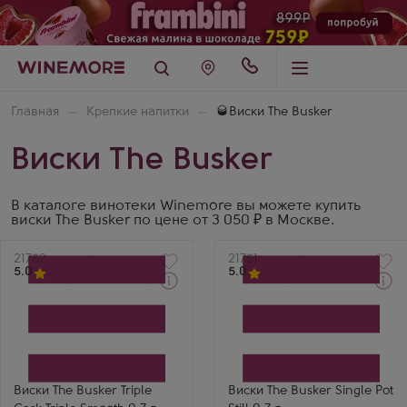
Главная
Крепкие напитки
🥃Виски The Busker
Виски The Busker
В каталоге винотеки Winemore вы можете купить
виски The Busker по цене от 3 050 ₽ в Москве.
Артикул
21752
Артикул
21751
5.0
5.0
Виски
Виски
Баскер Трипл Каск Трипл
Баскер Сингл Пот Стилл
Смуз
Производитель
Производитель
Royal Oak Distillery
Royal Oak Distillery
Бренд
Бренд
The Busker
The Busker
Выдержка
Виски The Busker Triple
Виски The Busker Single Pot
Выдержка
3 года