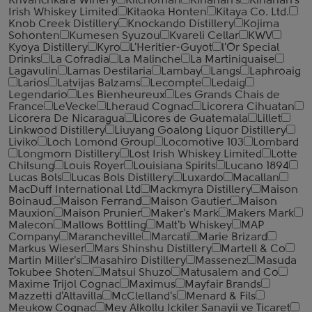
Khvanchkara Winery
Kilchoman
Kinahan's
Kinahan's
Irish Whiskey Limited
Kitaoka Honten
Kitaya Co. Ltd.
Knob Creek Distillery
Knockando Distillery
Kojima
Sohonten
Kumesen Syuzou
Kvareli Cellar
KWV
Kyoya Distillery
Kyro
L'Heritier-Guyot
l'Or Special
Drinks
La Cofradia
La Malinche
La Martiniquaise
Lagavulin
Lamas Destilaria
Lambay
Langs
Laphroaig
Larios
Latvijas Balzams
Lecompte
Ledaig
Legendario
Les Bienheureux
Les Grands Chais de
France
LeVecke
Lheraud Cognac
Licorera Cihuatan
Licorera De Nicaragua
Licores de Guatemala
Lillet
Linkwood Distillery
Liuyang Goalong Liquor Distillery
Liviko
Loch Lomond Group
Locomotive 103
Lombard
Longmorn Distillery
Lost Irish Whiskey Limited
Lotte
Chilsung
Louis Royer
Louisiana Spirits
Lucano 1894
Lucas Bols
Lucas Bols Distillery
Luxardo
Macallan
MacDuff International Ltd
Mackmyra Distillery
Maison
Boinaud
Maison Ferrand
Maison Gautier
Maison
Mauxion
Maison Prunier
Maker's Mark
Makers Mark
Malecon
Mallows Bottling
Malt'b Whiskey
MAP
Company
Marancheville
Marcati
Marie Brizard
Markus Wieser
Mars Shinshu Distillery
Martell & Co
Martin Miller's
Masahiro Distillery
Massenez
Masuda
Tokubee Shoten
Matsui Shuzo
Matusalem and Co
Maxime Trijol Cognac
Maximus
Mayfair Brands
Mazzetti d'Altavilla
McClelland's
Menard & Fils
Meukow Cognac
Mey Alkollu Ickiler Sanayii ve Ticaret