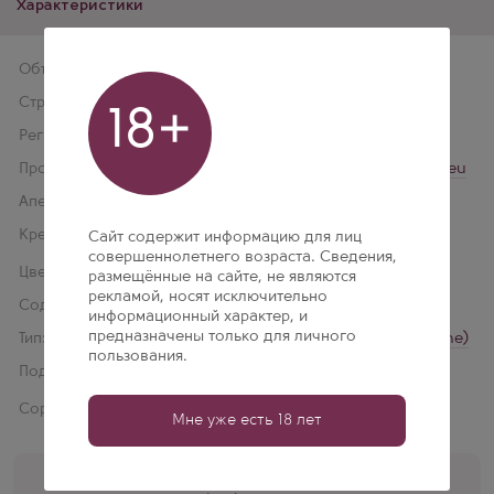
Характеристики
Объем
0,375 л
Страна производства:
Франция
18+
Регион:
Шампань
Производитель:
Champagne Serge Mathieu
Апелласьон:
Champagne
Крепость:
12 % об.
Сайт содержит информацию для лиц
совершеннолетнего возраста. Сведения,
Цвет:
Белое
размещённые на сайте, не являются
рекламой, носят исключительно
Содержание сахара:
Брют
информационный характер, и
предназначены только для личного
Тип:
Шампанское (Champagne)
пользования.
Подарочная упаковка:
Нет
Сорт винограда:
Пино Нуар 100%
Мне уже есть 18 лет
Помощь кависта