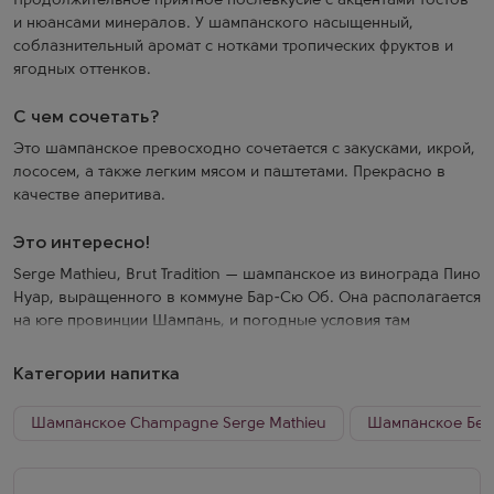
Продолжительное приятное послевкусие с акцентами тостов
и нюансами минералов. У шампанского насыщенный,
соблазнительный аромат с нотками тропических фруктов и
ягодных оттенков.
С чем сочетать?
Это шампанское превосходно сочетается с закусками, икрой,
лососем, а также легким мясом и паштетами. Прекрасно в
качестве аперитива.
Это интересно!
Serge Mathieu, Brut Tradition — шампанское из винограда Пино
Нуар, выращенного в коммуне Бар-Сю Об. Она располагается
на юге провинции Шампань, и погодные условия там
идеально подходят для произрастания этого сорта.
Достигнувшие оптимальной зрелости ягоды аккуратно
Категории напитка
собирают и подвергают традиционной винификации.
Выдерживается шампанское минимум 4 года. В результате
Шампанское Champagne Serge Mathieu
Шампанское Бел
Брют Традисьон демонстрирует яркий, полный фруктовый вкус
и красивый аромат с цитрусовыми мотивами.