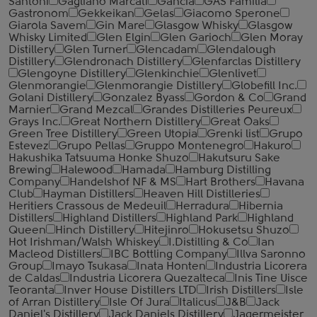
Santoni
Gagliano Marcati
Gancia
GAS Familia
Gastronom
Gekkeikan
Gelas
Giacomo Sperone
Giarola Savem
Gin Mare
Glasgow Whisky
Glasgow
Whisky Limited
Glen Elgin
Glen Garioch
Glen Moray
Distillery
Glen Turner
Glencadam
Glendalough
Distillery
Glendronach Distillery
Glenfarclas Distillery
Glengoyne Distillery
Glenkinchie
Glenlivet
Glenmorangie
Glenmorangie Distillery
Globefill Inc.
Golani Distillery
Gonzalez Byass
Gordon & Co
Grand
Marnier
Grand Mezcal
Grandes Distilleries Peureux
Grays Inc.
Great Northern Distillery
Great Oaks
Green Tree Distillery
Green Utopia
Grenki list
Grupo
Estevez
Grupo Pellas
Gruppo Montenegro
Hakuro
Hakushika Tatsuuma Honke Shuzo
Hakutsuru Sake
Brewing
Halewood
Hamada
Hamburg Distilling
Company
Handelshof NF & MS
Hart Brothers
Havana
Club
Hayman Distillers
Heaven Hill Distilleries
Heritiers Crassous de Medeuil
Herradura
Hibernia
Distillers
Highland Distillers
Highland Park
Highland
Queen
Hinch Distillery
Hitejinro
Hokusetsu Shuzo
Hot Irishman/Walsh Whiskey
I.Distilling & Co
Ian
Macleod Distillers
IBC Bottling Company
Illva Saronno
Group
Imayo Tsukasa
Inata Honten
Industria Licorera
de Caldas
Industria Licorera Quezalteca
Inis Tine Uisce
Teoranta
Inver House Distillers LTD
Irish Distillers
Isle
of Arran Distillery
Isle Of Jura
Italicus
J&B
Jack
Daniel's Distillery
Jack Daniels Distillery
Jagermeister