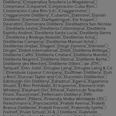
Distillery
Cooperativa Tequilera La Magdalena
Cooymans
Coquerel
Corporacion Cuba Ron
Corporacion Cuba Ron S.A.
Cragganmore
Cragganmore Distillery
Cubaron
Dalmore
Danish
Distillers
Darroze
Dartigalongue
De Kuyper
Deanston
Demerara Distillers
Destiladora San Nicolas
Destilaria Levira
Destileria Colombiana
Destileria
Espiritu Andino
Destileria Santa Lucia
Destileria Sierra
Destileria y Bodega Abasolo
Destilerias Acha
Destilerias Campeny
Destilerias Manuel Acha
Destilerias Unidas
Diageo
Diego Zamora
Dilmoor
Dingle
Distell International
Distil
Distilleria Bottega
Distilleria Caffo
Distilleria Cristiani
Distilleria Marolo
Distilleria Negroni
Distilleria Sibona
Distillerie Berta
Distillerie des Menhirs
Distillerie Dillon
de JOY
Tariquet
Don Julio
Douglas Laing
Douglas Laing & Co
Drambuie Liqueur Company
Dufftown Distillery
Duh
u Boci
Duncan Taylor and Co
Dunrobin Distilleries
Edinburgh Gin Distillery
Edradour
Egan's
Eigashima
Shuzo
El Ron Prohibido
El Supremo
Element Irish
Whiskey
Elephant Gin
Ethical
Fabrica de Tequilas
Finos
Fauconnier
Fettercairn Distillery
Fifth
Generation
Filliers
Finlandia Vodka Worldwide LTD
Fleischmann's
Franciacorta
Fratelli Averna
Fratelli
Branca Distillerie
Fratelli ‎Francoli
Fraternity Spirits
Freihof
Fruko Schulz
G & J Distillers
Gabriello