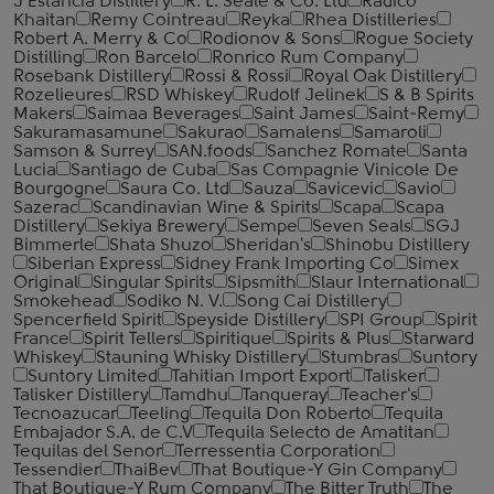
J Estancia Distillery
R. L. Seale & Co. Ltd
Radico
Khaitan
Remy Cointreau
Reyka
Rhea Distilleries
Robert A. Merry & Co
Rodionov & Sons
Rogue Society
Distilling
Ron Barcelo
Ronrico Rum Company
Rosebank Distillery
Rossi & Rossi
Royal Oak Distillery
Rozelieures
RSD Whiskey
Rudolf Jelinek
S & B Spirits
Makers
Saimaa Beverages
Saint James
Saint-Remy
Sakuramasamune
Sakurao
Samalens
Samaroli
Samson & Surrey
SAN.foods
Sanchez Romate
Santa
Lucia
Santiago de Cuba
Sas Compagnie Vinicole De
Bourgogne
Saura Co. Ltd
Sauza
Savicevic
Savio
Sazerac
Scandinavian Wine & Spirits
Scapa
Scapa
Distillery
Sekiya Brewery
Sempe
Seven Seals
SGJ
Bimmerle
Shata Shuzo
Sheridan's
Shinobu Distillery
Siberian Express
Sidney Frank Importing Co
Simex
Original
Singular Spirits
Sipsmith
Slaur International
Smokehead
Sodiko N. V.
Song Cai Distillery
Spencerfield Spirit
Speyside Distillery
SPI Group
Spirit
France
Spirit Tellers
Spiritique
Spirits & Plus
Starward
Whiskey
Stauning Whisky Distillery
Stumbras
Suntory
Suntory Limited
Tahitian Import Export
Talisker
Talisker Distillery
Tamdhu
Tanqueray
Teacher's
Tecnoazucar
Teeling
Tequila Don Roberto
Tequila
Embajador S.A. de C.V
Tequila Selecto de Amatitan
Tequilas del Senor
Terressentia Corporation
Tessendier
ThaiBev
That Boutique-Y Gin Company
That Boutique-Y Rum Company
The Bitter Truth
The