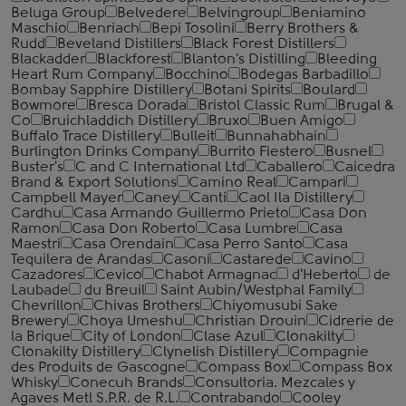
Beluga Group
Belvedere
Belvingroup
Beniamino
Maschio
Benriach
Bepi Tosolini
Berry Brothers &
Rudd
Beveland Distillers
Black Forest Distillers
Blackadder
Blackforest
Blanton's Distilling
Bleeding
Heart Rum Company
Bocchino
Bodegas Barbadillo
Bombay Sapphire Distillery
Botani Spirits
Boulard
Bowmore
Bresca Dorada
Bristol Classic Rum
Brugal &
Co
Bruichladdich Distillery
Bruxo
Buen Amigo
Buffalo Trace Distillery
Bulleit
Bunnahabhain
Burlington Drinks Company
Burrito Fiestero
Busnel
Buster's
C and C International Ltd
Caballero
Caicedra
Brand & Export Solutions
Camino Real
Campari
Campbell Mayer
Caney
Canti
Caol Ila Distillery
Cardhu
Casa Armando Guillermo Prieto
Casa Don
Ramon
Casa Don Roberto
Casa Lumbre
Casa
Maestri
Casa Orendain
Casa Perro Santo
Casa
Tequilera de Arandas
Casoni
Castarede
Cavino
Cazadores
Cevico
Chabot Armagnac
d'Heberto
de
Laubade
du Breuil
Saint Aubin/Westphal Family
Chevrillon
Chivas Brothers
Chiyomusubi Sake
Brewery
Choya Umeshu
Christian Drouin
Cidrerie de
la Brique
City of London
Clase Azul
Clonakilty
Clonakilty Distillery
Clynelish Distillery
Compagnie
des Produits de Gascogne
Compass Box
Compass Box
Whisky
Conecuh Brands
Consultoria. Mezcales y
Agaves Metl S.P.R. de R.L.
Contrabando
Cooley