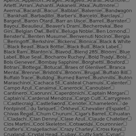
Aperol
Appleton
Araget
Aragveli
Ararat
Ardmore
Arlett
Arran
Ashanti
Askaneli
Atxa
Aultmore
Averna
Bacardi
Bacur
Balblair
Balvenie
Bandwagon
Bankhall
Barbadillo
Barber's
Barcelo
Barclays
Bargest
Baron Otard
Barr an Uisce
Barrel
Barrister
Bayou
Beaulieu
Beaver's Dram
Becherovka
Bee
Gin
Belgian Owl
Bell's
Beluga Noble
Ben Lomond
Benster's
Benten Musume
Benvenuti Nocino
Bergia
Beringoff
Berkshire
Bickens
Bionica
Black & White
Black Beast
Black Bottle
Black Bull
Black Label
Black Ram
Blanton's
Blavod
Blend 285
Bloom
Blue
Label
Blue Seal
Bocharov Ruchey
Bold Thady
Bols
Bols Genever
Bombay Sapphire
Borghetti
Bosford
Botran
Bottega
Botucal
Braes of Glenlivet
Branca
Menta
Brenne
Bristoll's
Broom
Brugal
Buffalo Bill
Buffalo Trace
Bulldog
Burned Barrel
Bushmills
Buton
Maraschino
Cachaca 51
Caisteal Chamuis
Calenter
Campo Azul
Canaima
Canerock
Canoubier
Cantinero
Caorunn
Caperdonich
Captain Morgan
Captain's
Cardenal Mendoza
Cargo Cult
Carrygreen
Castlecraig
CastleSword
Cenote
Chameleon
de
Fontpinot
du Tariquet
Orkhevi
Chevalier d'Espalet
Chivas Regal
Chum Churum
Cigar's Barrel
Cihuatan
Cladach
Clan Denny
Clase Azul
Claude Chatelier
Clos Martin
Cool Skeleton
Cotswolds
Couronnier
Crafter's
Craigellachie
Crazy Charley
Cross Keys
Cruxland
Crystal Head
Cubay
Cutty Sark
Cynar