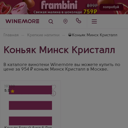
Главная
Крепкие напитки
🥃Коньяк Минск Кристалл
Коньяк Минск Кристалл
В каталоге винотеки Winemore вы можете купить по
цене за 954 ₽ коньяк Минск Кристалл в Москве.
Артикул
19339
5.0
Коньяк
Belii Aist 5 Years
Производитель
Минск Кристалл
Бренд
Белый аист
Выдержка