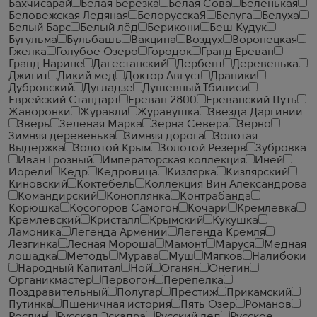
Бахчисарай
Белая Березка
Белая Сова
Беленькая
Беловежская Ледяная
БелорусскаЯ
Белуга
Белуха
Белый Барс
Белый лёд
Берикони
Беш Кудук
Бугульма
Бульбашъ
Вакцина
Воздух
Воронецкая
Гжелка
Голубое Озеро
Городок
Гранд Ереван
Гранд Нарине
Дагестанский
Дербент
Деревенька
Джигит
Дикий мед
Доктор Август
Драники
Дубровский
Дугладзе
Душевный Тбилиси
Еврейский Стандарт
Ереван 2800
Ереванский Путь
Жаворонки
Журавли
Журавушка
Звезда Даргинии
Зверь
Зеленая Марка
Зерна Севера
Зерно
Зимняя деревенька
Зимняя дорога
Золотая
Выдержка
Золотой Крым
Золотой Резерв
Зубровка
Иван Грозный
Императорская коллекция
Иней
Иорели
Кедр
Кедровица
Кизлярка
Кизлярский
Киновский
Коктебель
Коллекция Вин Александрова
Командирский
Коноплянка
Контрабанда
Корюшка
Косогоров Самогон
Кочари
Кремлевка
Кремлевский
Кристалл
Крымский
Кукушка
Ламоника
Легенда Армении
Легенда Кремля
Лезгинка
Лесная Мороша
Мамонт
Маруся
Медная
лошадка
Методъ
Мурава
Муш
Мягков
Налибоки
Народный Капитал
Ной
Оганян
Онегин
Органикмастер
Первогон
Перепелка
Поздравительный
Полугар
Престиж
Прикамский
Путинка
Пшеничная история
Пять Озер
Романов