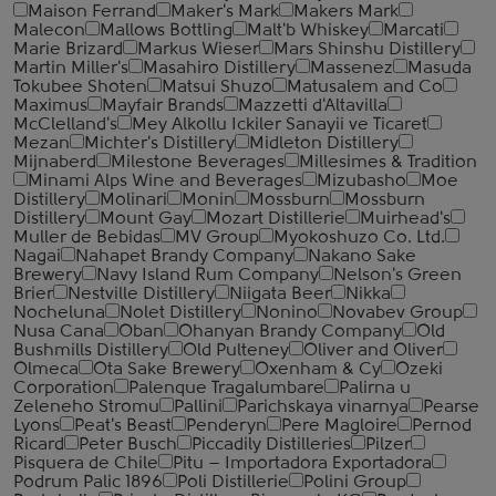
Maison Ferrand
Maker's Mark
Makers Mark
Malecon
Mallows Bottling
Malt'b Whiskey
Marcati
Marie Brizard
Markus Wieser
Mars Shinshu Distillery
Martin Miller's
Masahiro Distillery
Massenez
Masuda
Tokubee Shoten
Matsui Shuzo
Matusalem and Co
Maximus
Mayfair Brands
Mazzetti d'Altavilla
McClelland's
Mey Alkollu Ickiler Sanayii ve Ticaret
Mezan
Michter's Distillery
Midleton Distillery
Mijnaberd
Milestone Beverages
Millesimes & Tradition
Minami Alps Wine and Beverages
Mizubasho
Moe
Distillery
Molinari
Monin
Mossburn
Mossburn
Distillery
Mount Gay
Mozart Distillerie
Muirhead's
Muller de Bebidas
MV Group
Myokoshuzo Co. Ltd.
Nagai
Nahapet Brandy Company
Nakano Sake
Brewery
Navy Island Rum Company
Nelson's Green
Brier
Nestville Distillery
Niigata Beer
Nikka
Nocheluna
Nolet Distillery
Nonino
Novabev Group
Nusa Cana
Oban
Ohanyan Brandy Company
Old
Bushmills Distillery
Old Pulteney
Oliver and Oliver
Olmeca
Ota Sake Brewery
Oxenham & Cy
Ozeki
Corporation
Palenque Tragalumbare
Palirna u
Zeleneho Stromu
Pallini
Parichskaya vinarnya
Pearse
Lyons
Peat's Beast
Penderyn
Pere Magloire
Pernod
Ricard
Peter Busch
Piccadily Distilleries
Pilzer
Pisquera de Chile
Pitu – Importadora Exportadora
Podrum Palic 1896
Poli Distillerie
Polini Group