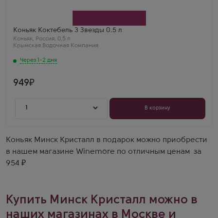
Производитель
Крымская Водочная Компания
Бренд
Коктебель
Регион
Коньяк Коктебель 3 Звезды 0.5 л
Крым
Коньяк
,
Россия
,
0,5 л
Выдержка
Крымская Водочная Компания
3 года
Через 1-2 дня
949
1
В корзину
Коньяк Минск Кристалл в подарок можно приобрести
в нашем магазине Winemore по отличным ценам за
954 ₽
Купить Минск Кристалл можно в
наших магазинах в Москве и