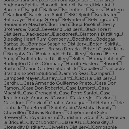
Sons
Asahi Shuzo
Atom Brands
Auchentoshan
Audemus Spirits
Bacardi Limited
Bacardi Martini
Bacchus
Bagots
Baileys
Ballantine's
Banks
Barbero
Bardinet
Bareksten Spirits
BBC Spirits
Beefeater
Bellevoye
Beluga Group
Belvedere
Belvingroup
Beniamino Maschio
Benriach
Bepi Tosolini
Berry
Brothers & Rudd
Beveland Distillers
Black Forest
Distillers
Blackadder
Blackforest
Blanton's Distilling
Bleeding Heart Rum Company
Bocchino
Bodegas
Barbadillo
Bombay Sapphire Distillery
Botani Spirits
Boulard
Bowmore
Bresca Dorada
Bristol Classic Rum
Brugal & Co
Bruichladdich Distillery
Bruxo
Buen
Amigo
Buffalo Trace Distillery
Bulleit
Bunnahabhain
Burlington Drinks Company
Burrito Fiestero
Busnel
Buster's
C and C International Ltd
Caballero
Caicedra
Brand & Export Solutions
Camino Real
Campari
Campbell Mayer
Caney
Canti
Caol Ila Distillery
Cardhu
Casa Armando Guillermo Prieto
Casa Don
Ramon
Casa Don Roberto
Casa Lumbre
Casa
Maestri
Casa Orendain
Casa Perro Santo
Casa
Tequilera de Arandas
Casoni
Castarede
Cavino
Cazadores
Cevico
Chabot Armagnac
d'Heberto
de
Laubade
du Breuil
Saint Aubin/Westphal Family
Chevrillon
Chivas Brothers
Chiyomusubi Sake
Brewery
Choya Umeshu
Christian Drouin
Cidrerie de
la Brique
City of London
Clase Azul
Clonakilty
Clonakilty Distillery
Clynelish Distillery
Compagnie