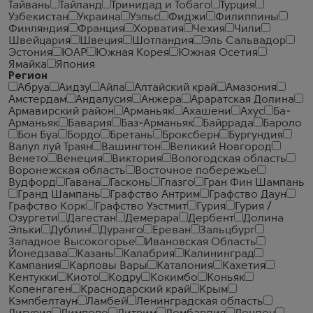
Тайвань
Тайланд
Тринидад и Тобаго
Турция
Узбекистан
Украина
Уэльс
Фиджи
Филиппины
Финляндия
Франция
Хорватия
Чехия
Чили
Швейцария
Швеция
Шотландия
Эль Сальвадор
Эстония
ЮАР
Южная Корея
Южная Осетия
Ямайка
Япония
Регион
Абруа
Аидзу
Айла
Алтайский край
Амазония
Амстердам
Андалусия
Анжера
Араратская Долина
Армавирский район
Арманьяк
Ахашени
Ахус
Ба-
Арманьяк
Бавария
Баз-Арманьяк
Байррада
Бароло
Бон Буа
Бордо
Бретань
Броксберн
Бургундия
Валул луй Траян
Вашингтон
Великий Новгород
Венето
Венеция
Виктория
Вологодская область
Воронежская область
Восточное побережье
Вудфорд
Гавана
Гасконь
Глазго
Гран Фин Шампань
Гранд Шампань
Графство Антрим
Графство Даун
Графство Корк
Графство Уэстмит
Гурия
Гурия /
Озургети
Дагестан
Демерара
Дербент
Долина
Эльки
Дублин
Дуранго
Ереван
Зальцбург
Западное Высокогорье
Ивановская Область
Йонедзава
Казань
Калабрия
Калининград
Кампания
Карловы Вары
Каталония
Кахетия
Кентукки
Киото
Кодру
Кокимбо
Коньяк
Копенгаген
Краснодарский край
Крым
Кэмпбелтаун
Ламбей
Ленинградская область