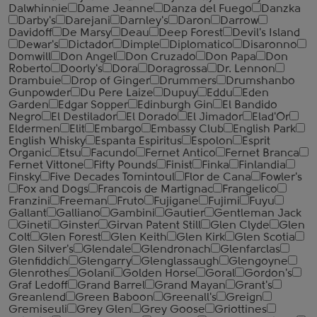
Dalwhinnie
Dame Jeanne
Danza del Fuego
Danzka
Darby's
Darejani
Darnley's
Daron
Darrow
Davidoff
De Marsy
Deau
Deep Forest
Devil's Island
Dewar's
Dictador
Dimple
Diplomatico
Disaronno
Domwill
Don Angel
Don Cruzado
Don Papa
Don
Roberto
Doorly's
Dora
Doragrossa
Dr. Lennon
Drambuie
Drop of Ginger
Drummers
Drumshanbo
Gunpowder
Du Pere Laize
Dupuy
Eddu
Eden
Garden
Edgar Sopper
Edinburgh Gin
El Bandido
Negro
El Destilador
El Dorado
El Jimador
Elad'Or
Eldermen
Elit
Embargo
Embassy Club
English Park
English Whisky
Espanta Espiritus
Espolon
Esprit
Organic
Etsu
Facundo
Fernet Antico
Fernet Branca
Fernet Vittone
Fifty Pounds
Finist
Finka
Finlandia
Finsky
Five Decades Tomintoul
Flor de Cana
Fowler's
Fox and Dogs
Francois de Martignac
Frangelico
Franzini
Freeman
Fruto
Fujigane
Fujimi
Fuyu
Gallant
Galliano
Gambini
Gautier
Gentleman Jack
Gineti
Ginster
Girvan Patent Still
Glen Clyde
Glen
Colt
Glen Forest
Glen Keith
Glen Kirk
Glen Scotia
Glen Silver's
Glendale
Glendronach
Glenfarclas
Glenfiddich
Glengarry
Glenglassaugh
Glengoyne
Glenrothes
Golani
Golden Horse
Goral
Gordon's
Graf Ledoff
Grand Barrel
Grand Mayan
Grant's
Greanlend
Green Baboon
Greenall's
Greign
Gremiseuli
Grey Glen
Grey Goose
Griottines