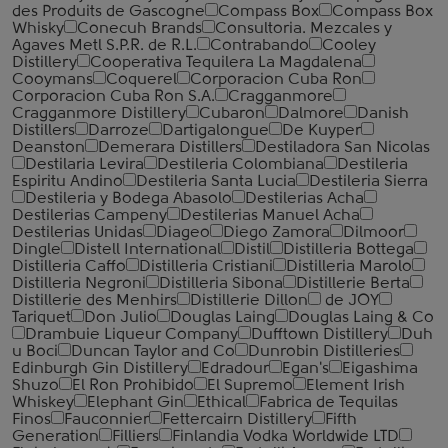
des Produits de Gascogne
Compass Box
Compass Box
Whisky
Conecuh Brands
Consultoria. Mezcales y
Agaves Metl S.P.R. de R.L.
Contrabando
Cooley
Distillery
Cooperativa Tequilera La Magdalena
Cooymans
Coquerel
Corporacion Cuba Ron
Corporacion Cuba Ron S.A.
Cragganmore
Cragganmore Distillery
Cubaron
Dalmore
Danish
Distillers
Darroze
Dartigalongue
De Kuyper
Deanston
Demerara Distillers
Destiladora San Nicolas
Destilaria Levira
Destileria Colombiana
Destileria
Espiritu Andino
Destileria Santa Lucia
Destileria Sierra
Destileria y Bodega Abasolo
Destilerias Acha
Destilerias Campeny
Destilerias Manuel Acha
Destilerias Unidas
Diageo
Diego Zamora
Dilmoor
Dingle
Distell International
Distil
Distilleria Bottega
Distilleria Caffo
Distilleria Cristiani
Distilleria Marolo
Distilleria Negroni
Distilleria Sibona
Distillerie Berta
Distillerie des Menhirs
Distillerie Dillon
de JOY
Tariquet
Don Julio
Douglas Laing
Douglas Laing & Co
Drambuie Liqueur Company
Dufftown Distillery
Duh
u Boci
Duncan Taylor and Co
Dunrobin Distilleries
Edinburgh Gin Distillery
Edradour
Egan's
Eigashima
Shuzo
El Ron Prohibido
El Supremo
Element Irish
Whiskey
Elephant Gin
Ethical
Fabrica de Tequilas
Finos
Fauconnier
Fettercairn Distillery
Fifth
Generation
Filliers
Finlandia Vodka Worldwide LTD