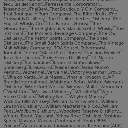
Tequilas del Senor
Terressentia Corporation
Tessendier
ThaiBev
That Boutique-Y Gin Company
That Boutique-Y Rum Company
The Bitter Truth
The
Cotswolds Distillery
The Dublin Liberties Distillery
The
English Whisky Co.
The Famous Grouse
The
Glenrothes
The Highlands & Islands Scotch Whisky
The
Irishman
The Monaco Beverage Company
The Owl
Distillery
The Patron Spirits Company
The Shed
Distillery
The Small Batch Spirits Company
The Vintage
Malt Whisky Company
TOA Shuzo
Tobermory
Tomatin
Torino Distillati S.r.l.
Torres
Tradition Mexico
Travellers Liquors
Trois Freres Distillery
TTL Nantou
Distillery
Tullibardine
Umenishiki Yamakawa
Underberg
Urakasumi
Valdespino
Valsa Nuovo
Perlino
Vedrenne
Verveine
Victory Myanmar Group
Villa de Varda
Villa Massa
Vinarija Kovacevic
VP
Brands International
Waldemar Behn
Walsh
Warner's
Distillery
Waterford Whisky
Wemyss Malts
Wenneker
West Cork
Westward Whiskey
WhistlePig
White
Horse Distillers
Whitley Neill
Whyte & Mackay
Wicklow Hills Whiskey
William Grant & Sons
William
Lawson's Distillery
William Macfarlane & Co.
William
Peel
Wolfburn Distillery
Woodford Reserve Distillery
Writers' Tears
Yaguara
Yellow Rose Distilling
Yoshino
Spirits
Zacapa
Zacapa Centenario
Zanin 1895
Zuidam
Алкогольная Промышленная Компания (АПК)