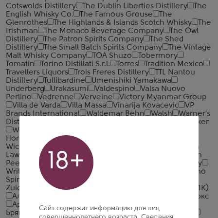
Cotswolds Distillery
The Dublin Liberties Distillery
The
English Whisky Co.
The Famous Grouse
The
Glenrothes
The Highlands & Islands Scotch Whisky
The
Irishman
The Monaco Beverage Company
The Owl
Distillery
The Patron Spirits Company
The Shed
Distillery
The Small Batch Spirits Company
The Vintage
Malt Whisky Company
TOA Shuzo
Tobermory
Tomatin
Torino Distillati S.r.l.
Torres
Tradition Mexico
Travellers Liquors
Trois Freres Distillery
TTL Nantou
Distillery
Tullibardine
Umenishiki Yamakawa
Underberg
Urakasumi
Valdespino
Valsa Nuovo
Perlino
Vedrenne
Verveine
Victory Myanmar Group
Villa de Varda
Villa Massa
Vinarija Kovacevic
VP
Brands International
Waldemar Behn
Walsh
Warner's
Distillery
Waterford Whisky
Wemyss Malts
Wenneker
West Cork
Westward Whiskey
WhistlePig
White
Horse Distillers
Whitley Neill
Whyte & Mackay
Wicklow Hills Whiskey
William Grant & Sons
William
18+
Lawson's Distillery
William Macfarlane & Co.
William
Peel
Wolfburn Distillery
Woodford Reserve Distillery
Writers' Tears
Yaguara
Yellow Rose Distilling
Yoshino
Spirits
Zacapa
Zacapa Centenario
Zanin 1895
Zuidam
Алкогольная Промышленная Компания (АПК)
Алкогольная Сибирская Группа
Алкон
Альфа Люкс
Арсенал Вин
Башспирт
БелАлко
Сайт содержит информацию для лиц
БрянскСпиртПром
Великоустюгский ЛВЗ
Вереск
совершеннолетнего возраста. Сведения,