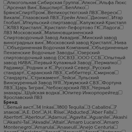
Алкогольная Сибирская Группа
Алкон
Альфа Люкс
Арсенал Вин
Башспирт
БелАлко
БрянскСпиртПром
Великоустюгский ЛВЗ
Вереск
Викалк
Глазовский ЛВЗ
Грейн Алко
Дионис
Итар
Глобал
Иткульский спиртзавод
Калужский Кристалл
КЛВЗ Кристалл
Кристалл-Лефортово ГК
Ладога
ЛВЗ Московский
Малиновщизненский
Спиртоводочный Завод Аквадив
Минский завод
виноградных вин
Московский завод Кристалл
Нива
Объединенная Водочная Компания
Объединенные
Пензенские Водочные Заводы
Озерский
спиртоводочный завод (ОСВЗ)
ООО ССБ
Опытный
завод НИВА
Первый Купажный Завод
Пермалко
Радамир
Родник и К
Русский Север
Русский
стандарт
Саранский ЛВЗ
Сиббиттер
Смирнов
Стандартъ
Стрижамент
Тейси
Тульский
Винокуренный Завод 1911
Уржумский СВЗ
Фортуна
ЛВЗ
Царь Тигран
Чебоксарский ЛВЗ
Черный
знахарь
Шуйская водка
Юпитер Инкорпорейтед
Ярославский ЛВЗ
Бренд
Белый аист
14 Inkas
1800 Tequila
3 Caballos
7
злаков
A.E. Dor
A.H. Riise
Abducted
Aber Falls
Aberfort
Aberlour
Adamus
Agavita
Aguanile
Akashi
Akashi-Tai
Akvadiv
Altair
Amaro Lucano
Amaro
Montenegro
Amarula
Anaseuli
Anejo Centuria