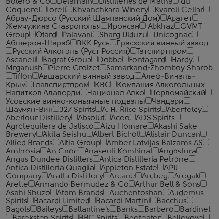
Bolero & Co
Delamain
Distilleries de Matha
du
Coquerel
Ioreli
Khvanchkara Winery
Kvareli Cellar
Абрау-Дюрсо (Русский Шампанский Дом)
Арагет
Жемчужина Ставрополья
Иронсан
Abkhaz
GVMT
Group
Otard
Palavani
Sharg Ulduzu
Unicognac
Абшерон-Шараб
ВКК Русь
Ерасхский винный завод
Русский Алкоголь (Руст Россия)
Татспиртпром
Ascaneli
Bagrat Group
Dobbe
Fontagard
Hardy
Mrganush
Pierre Croizet
Samarkand-Zhomboy Sharob
Tiffon
Авшарский винный завод
Алеф-Виналь-
Крым
Главспиртпром
КВС
Компания Алкогольных
Напитков Алаверди
Национал Алко
Первомайский
Усовские винно-коньячные подвалы
Чандари
Шаумян-Вин
327 Spirits
A. H. Riise Spirits
Aberfeldy
Aberlour Distillery
Absolut
Aceo
ADS Spirits
Agrotequilera de Jalisco
Aizu Homare
Akashi Sake
Brewery
Akita Seishu
Albert Bichot
Alistair Duncan
Allied Brands
Altia Group
Amber Latvijas Balzams AS
Ambrosia
An Cnoc
Anaseuli Kombinat
Angostura
Angus Dundee Distillers
Antica Distilleria Petrone
Antica Distilleria Quaglia
Appleton Estate
APU
Company
Aratta Distillery
Arcane
Ardbeg
Aregak
Arette
Armando Bermudez & Co
Arthur Bell & Sons
Asahi Shuzo
Atom Brands
Auchentoshan
Audemus
Spirits
Bacardi Limited
Bacardi Martini
Bacchus
Bagots
Baileys
Ballantine's
Banks
Barbero
Bardinet
Bareksten Spirits
BBC Spirits
Beefeater
Bellevoye