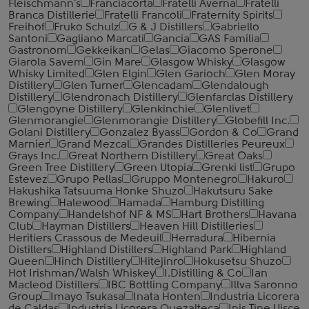
Fleischmann's
Franciacorta
Fratelli Averna
Fratelli
Branca Distillerie
Fratelli ‎Francoli
Fraternity Spirits
Freihof
Fruko Schulz
G & J Distillers
Gabriello
Santoni
Gagliano Marcati
Gancia
GAS Familia
Gastronom
Gekkeikan
Gelas
Giacomo Sperone
Giarola Savem
Gin Mare
Glasgow Whisky
Glasgow
Whisky Limited
Glen Elgin
Glen Garioch
Glen Moray
Distillery
Glen Turner
Glencadam
Glendalough
Distillery
Glendronach Distillery
Glenfarclas Distillery
Glengoyne Distillery
Glenkinchie
Glenlivet
Glenmorangie
Glenmorangie Distillery
Globefill Inc.
Golani Distillery
Gonzalez Byass
Gordon & Co
Grand
Marnier
Grand Mezcal
Grandes Distilleries Peureux
Grays Inc.
Great Northern Distillery
Great Oaks
Green Tree Distillery
Green Utopia
Grenki list
Grupo
Estevez
Grupo Pellas
Gruppo Montenegro
Hakuro
Hakushika Tatsuuma Honke Shuzo
Hakutsuru Sake
Brewing
Halewood
Hamada
Hamburg Distilling
Company
Handelshof NF & MS
Hart Brothers
Havana
Club
Hayman Distillers
Heaven Hill Distilleries
Heritiers Crassous de Medeuil
Herradura
Hibernia
Distillers
Highland Distillers
Highland Park
Highland
Queen
Hinch Distillery
Hitejinro
Hokusetsu Shuzo
Hot Irishman/Walsh Whiskey
I.Distilling & Co
Ian
Macleod Distillers
IBC Bottling Company
Illva Saronno
Group
Imayo Tsukasa
Inata Honten
Industria Licorera