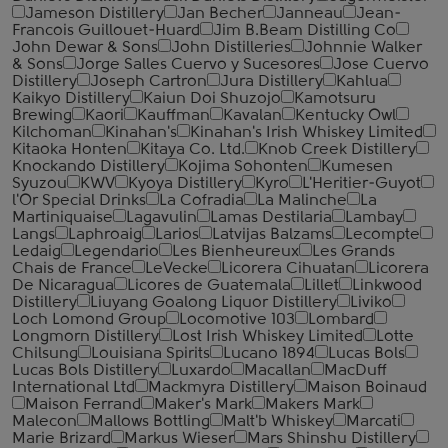
Jameson Distillery
Jan Becher
Janneau
Jean-
Francois Guillouet-Huard
Jim B.Beam Distilling Co
John Dewar & Sons
John Distilleries
Johnnie Walker
& Sons
Jorge Salles Cuervo y Sucesores
Jose Cuervo
Distillery
Joseph Cartron
Jura Distillery
Kahlua
Kaikyo Distillery
Kaiun Doi Shuzojo
Kamotsuru
Brewing
Kaori
Kauffman
Kavalan
Kentucky Owl
Kilchoman
Kinahan's
Kinahan's Irish Whiskey Limited
Kitaoka Honten
Kitaya Co. Ltd.
Knob Creek Distillery
Knockando Distillery
Kojima Sohonten
Kumesen
Syuzou
KWV
Kyoya Distillery
Kyro
L'Heritier-Guyot
l'Or Special Drinks
La Cofradia
La Malinche
La
Martiniquaise
Lagavulin
Lamas Destilaria
Lambay
Langs
Laphroaig
Larios
Latvijas Balzams
Lecompte
Ledaig
Legendario
Les Bienheureux
Les Grands
Chais de France
LeVecke
Licorera Cihuatan
Licorera
De Nicaragua
Licores de Guatemala
Lillet
Linkwood
Distillery
Liuyang Goalong Liquor Distillery
Liviko
Loch Lomond Group
Locomotive 103
Lombard
Longmorn Distillery
Lost Irish Whiskey Limited
Lotte
Chilsung
Louisiana Spirits
Lucano 1894
Lucas Bols
Lucas Bols Distillery
Luxardo
Macallan
MacDuff
International Ltd
Mackmyra Distillery
Maison Boinaud
Maison Ferrand
Maker's Mark
Makers Mark
Malecon
Mallows Bottling
Malt'b Whiskey
Marcati
Marie Brizard
Markus Wieser
Mars Shinshu Distillery