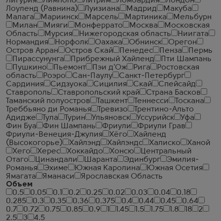
Лигурия
Лимпопо
Литрим
Ломбардия
Лондон
Лоуленд (Равнина)
Луизиана
Мадрид
Макуба
Малага
Мариинск
Марсель
Мартиника
Мельбурн
Милан
Мияги
Монферрато
Москва
Московская
Область
Мурсия
Нижегородская область
Ниигата
Нормандия
Норфолк
Оахака
Обнинск
Орегон
Остров Арран
Остров Скай
Пенедес
Пенза
Пермь
Пирассунунга
Прибрежный Хайленд
Пти Шампань
Пушкино
Пьемонт
Пэи д'Ож
Рига
Ростовская
область
Роэро
Сан-Паулу
Санкт-Петербург
Сардиния
Сидзуока
Сицилия
Скай
Спейсайд
Ставрополь
Ставропольский край
Страна Басков
Таманский полуостров
Ташкент
Теннесси
Тоскана
Треббьяно ди Романья
Тревизо
Трентино-Альто
Адидже
Тула
Турин
Ульяновск
Уссурийск
Уфа
Фин Буа
Фин Шампань
Фриули
Фриули Грав
Фриули-Венеция-Джулия
Хёго
Хайленд
(Высокогорье)
Хайлэнд
Хайлэндс
Халиско
Ханой
Хего
Херес
Хоккайдо
Хонсю
Центральный
Отаго
Цинандали
Шаранта
Эдинбург
Эмилия-
Романья
Эхиме
Южная Каролина
Южная Осетия
Ямагата
Яманаси
Ярославская Область
Объем
0.5
0.05
0.1
0.2
0.25
0.02
0.03
0.04
0.18
0.285
0.3
0.35
0.36
0.375
0.4
0.44
0.45
0.64
0.7
0.72
0.75
0.85
0.9
1
1.45
1.5
1.75
1.8
18
2
2.5
3
4.5