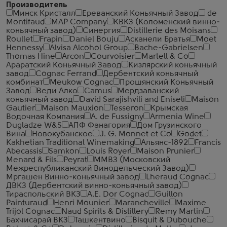
Производитель
Минск Кристалл
Ереванский Коньячный Завод
de
Montifaud
MAP Company
КВКЗ (Коломенский винно-
коньячный завод)
Синергия
Distillerie des Moisans
Roullet
Frapin
Daniel Bouju
Асканели Братья
Moet
Hennessy
Alvisa Alcohol Group
Bache-Gabrielsen
Thomas Hine
Arcon
Courvoisier
Martell & Co
Араратский Коньячный Завод
Кизлярский коньячный
завод
Cognac Ferrand
Дербентский коньячный
комбинат
Meukow Cognac
Прошянский Коньячный
Завод
Веди Алко
Camus
Мердзаванский
коньячный завод
David Sarajishvili and Eniseli
Maison
Gautier
Maison Mauxion
Tesseron
Крымская
Водочная Компания
A. de Fussigny
Armenia Wine
Dugladze W&S
АПФ Фанагория
Дом Грузинского
Вина
Новокубанское
J. G. Monnet et Co
Godet
Kakhetian Traditional Winemaking
Альянс-1892
Francis
Abecassis
Samkon
Louis Royer
Maison Prunier
Menard & Fils
Peyrat
ММВЗ (Московский
Межреспубликанский Винодельческий Завод)
Мргашен Винно-коньячный завод
Lheraud Cognac
ДВКЗ (Дербентский винно-коньячный завод)
Тираспольский ВКЗ
A.E. Dor Cognac
Guillon
Painturaud
Henri Mounier
Marancheville
Maxime
Trijol Cognac
Naud Spirits & Distillery
Remy Martin
Бахчисарай ВКЗ
Ташкентвино
Bisquit & Dubouche