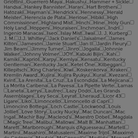
Griottini
Guerrero Maya
Hakushu
Hammer + Sickle
Handsa
Hankey Bannister
Haran
Hart Brothers
Hatozaki
Hayman's
Hendrick's
Hennessy
Herald
Meister
Herencia de Plata
Heriose
Hibiki
High
Commissioner
Highland Mist
Hinch
Hine
Holy Gun
Holy Land
Hoppers
Houraisen
Inchmoan
Indri
Ingenio Manacas
Iseo
Islay Mist
Iwai
J. J. Kurberg
J. M.
J.J. Whitley
Jack Daniel's
Jaisalmer
James
Kilton
Jameson
Jamie Stuart
Jan II
Jardin Fleury
Jim Beam
Jimmy Turner
Jinro
Jogaila
Johnnie
Walker
Johnny Volmer
JOY
Kabuki Bijin
Kah
Kamiki
Kapriol
Karpy
Kemlya
Kensatu
Kentucky
Gentleman
Kentucky Jack
Ketel One
Kilbeggan
Killepitsch
King Charles
Kiwi
Koskenkorva
Kraken
Kremlin Award
Kujira
Kujira Ryukyu
Kurai
Kvezani
Kvint
La Arenita
La Cruz
La Escondida
La Mejicana
La Morita Caribena
La Pavesa
La Pipette Verte
Lamas
Laneta
Larrys
Lautrec
Lazy Dodo
Les Grands
Assemblages
Ley Seca
Leyrat
Lheraud
Licor 43
Ligare
Liko
Limoncello
Limoncello di Capri
Limoncino Bottega
Loch Castle
Lockwood
Louis
Jolliet
Love Story
Lucky Nucky
Mac Duncan
Mac
Ingal
Machir Bay
Macleod's
Maestro Dobel
Magdala
Magic Tree
Malibu
Mallows
Malt B
Manhattan
Marett
Marlborough
Marquis d'Aguesseau
Martell
Martini
Masahiro
Matusalem
Maxime Trijol
Maxximo