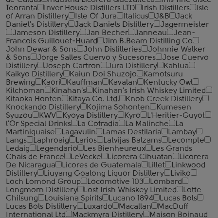
de Caldas
Industria Licorera Quezalteca
Inis Tine Uisce
Teoranta
Inver House Distillers LTD
Irish Distillers
Isle
of Arran Distillery
Isle Of Jura
Italicus
J&B
Jack
Daniel's Distillery
Jack Daniels Distillery
Jagermeister
Jameson Distillery
Jan Becher
Janneau
Jean-
Francois Guillouet-Huard
Jim B.Beam Distilling Co
John Dewar & Sons
John Distilleries
Johnnie Walker
& Sons
Jorge Salles Cuervo y Sucesores
Jose Cuervo
Distillery
Joseph Cartron
Jura Distillery
Kahlua
Kaikyo Distillery
Kaiun Doi Shuzojo
Kamotsuru
Brewing
Kaori
Kauffman
Kavalan
Kentucky Owl
Kilchoman
Kinahan's
Kinahan's Irish Whiskey Limited
Kitaoka Honten
Kitaya Co. Ltd.
Knob Creek Distillery
Knockando Distillery
Kojima Sohonten
Kumesen
Syuzou
KWV
Kyoya Distillery
Kyro
L'Heritier-Guyot
l'Or Special Drinks
La Cofradia
La Malinche
La
Martiniquaise
Lagavulin
Lamas Destilaria
Lambay
Langs
Laphroaig
Larios
Latvijas Balzams
Lecompte
Ledaig
Legendario
Les Bienheureux
Les Grands
Chais de France
LeVecke
Licorera Cihuatan
Licorera
De Nicaragua
Licores de Guatemala
Lillet
Linkwood
Distillery
Liuyang Goalong Liquor Distillery
Liviko
Loch Lomond Group
Locomotive 103
Lombard
Longmorn Distillery
Lost Irish Whiskey Limited
Lotte
Chilsung
Louisiana Spirits
Lucano 1894
Lucas Bols
Lucas Bols Distillery
Luxardo
Macallan
MacDuff
International Ltd
Mackmyra Distillery
Maison Boinaud