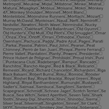
de Codorniz
Mayfair
McConnell's
Medjida
Menard
Metropoli
Meukow
Midai
Millstone
Minke
Mistral
Mixtura
Miyagikyo
Mobius
Moisans
Moko
Monkey
47
Monkey Shoulder
Monnet
Mont Blanc
Montelobos
Moonshine Runners
Mortlach
Mozart
Murray McDavid
Myokosan
Naud
Neft
Nemiroff
Nestville
Newton
Ninth Wave
Normindia
Nucky
Thompson
OakHeart
Old Ballantruan
Old Gyumri
Old Hunter's
Old Mull
Old Pilot's
Old Smuggler
Omar
Onza
Ora
Orloff
Orran
Orthodox
Osmoz
Oxenham
Pachuca
Paddy
Padre Azul
Pages
Parati
Parka
Passoa
Patron
Paul John
Pearse
Peat
Chimney
Perro de San Juan
Phraya
Pierre Ferrand
Pierre Vallet
Plantation
Planty
Powers
Presidente
Prince Hubert de Polignac
Prohibido
Proud Irish
Puni
Puntacana Club
Radeberger
Rampur
Rancado
Ranchitos
Rancho Alegre
Red & Black
Relicario
Remeslo
Ricard
Richard Chancellor
Richardson
Riga
Black Balsam
Robert Burns
Roku
Romios
Rooster
Rojo
Roshel Bay
Royal Brackla
Royal Green
Royal
Highland
Royal Ranthambore
Rumundo
Rustaveli
Sadler's
Saimaa
Sambuca
SangSom
Santero
Scapegrace
Schmidt
Schnee Jager
Scotch Terrier
Se
Busca
Sea Witch
Select Aperitivo
Seven Tails
Shark
Tooth
Sheep Dip
Sherlock
Shin
Shinobu
Sierra
Silver Seal
Silvermalt
Singleton
Sinner
Sir Clark
SKYY
Smokestack
Smokey Joe
Smola
Soberano