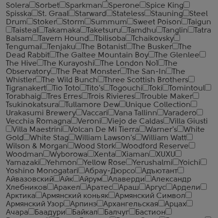
Solera
Sorbet
Sparkman
Sperone
Spice King
Spisska
St. Graal
Starward
Stateless
Stauning
Steel
Drum
Stoker
Storm
Summum
Sweet Poison
Taigun
Taisteal
Takamaka
Taketsuru
Tamdhu
Tanglin
Tatra
Balsam
Tavern Hound
Tbilisoba
Tchaikovsky
Tengumai
Tenjaku
The Botanist
The Busker
The
Dead Rabbit
The Galtee Mountain Boy
The Glenlee
The Hive
The Kurayoshi
The London №1
The
Observatory
The Peat Monster
The San-In
The
Whistler
The Wild Bunch
Three Scottish Brothers
Tigranakert
Tio Toto
Tito's
Togouchi
Toki
Tomintoul
Torabhaig
Tres Erres
Trois Rivieres
Trouble Maker
Tsukinokatsura
Tullamore Dew
Unique Collection
Urakasumi Brewery
Vaccari
Vana Tallinn
Varadero
Vecchia Romagna
Veroni
Viejo de Caldas
Villa Giusti
Villa Maestrini
Volcan De Mi Tierra
Warner's
White
Gold
White Stag
William Lawson's
William Watt
Wilson & Morgan
Wood Stork
Woodford Reserve
Woodman
Wyborowa
Xenta
Xiaman
XUXU
Yamazaki
Yehmon
Yellow Rose
Yerushalmi
Yoichi
Yoshino Monogatari
Абрау-Дюрсо
Адъютант
Айвазовский
Айк
Айрум
Алаверди
Александр
Хлебников
Аракел
Аратес
Араш
Аргус
Ардели
Арктика
Армянский коньяк
Армянский Символ
Армянский Узор
Арпинэ
Архангельская
Арцах
Ачара
Баадури
Байкал
Балчуг
Бастион