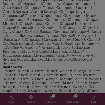
Рослин
Русская Эскадра
Русский лед
Русское
Золото
Самарканд
Самоваръ
Сараджишвили
Саят Нова
Северная Тропа
Северное Золото
Седой Кавказ
Седой Кизляр
Сейлорс Хоум
Славянский Трактир
Смирновъ
Сокровище Тифлиса
Солодовая Ярмарка
Солодовня
Спельта
Старая
Москва
Старейшина
Старка
Старый Кахети
Старый Кенигсберг
Столичная
Стопарик
Стужа
Сулу-Дере
Сябры
Талка
Тбилисский Дворик
Топаз
Травка
Троекуровка
Тундра
Урожай
Уч Кудук
Фанагория
Форсаж
Ханская
Хаски
Хлеб & Соль
Хлебная долина
Хлебная Мера
Хлебная Половинка
Хлебник
Хлебный Купажъ
Царская
Царская
Крепость
Царское Село
Царь Кедр
Царь/
Государев заказ
Цитадель
Чача
Чижик-Пыжик
Чистые Росы
Шалахо
Шато Темрюк
Эльбрус
Ямская
Выдержка
5 лет
18 лет
40 лет
35 лет
45 лет
3 года
10 лет
6 лет
7 лет
8 лет
12 лет
15 лет
20 лет
25 лет
30 лет
50 лет
70 лет
4 года
2 года
85 лет
60 лет
17 лет
21 год
23 года
16 лет
14 лет
13 лет
11 лет
80 лет
27 лет
9 лет
90 лет
36 лет
54 года
53
года
28 лет
26 лет
24 года
19 лет
51 год
47 лет
32 года
38 лет
46 лет
43 года
37 лет
44 года
33
0
0
года
31 год
22 года
1 год
1.5 года
6 месяцев
16
Акции
Адреса
Корзина
Избранное
Вход
месяцев
2.5 года
29 лет
39 лет
41 год
48 лет
72