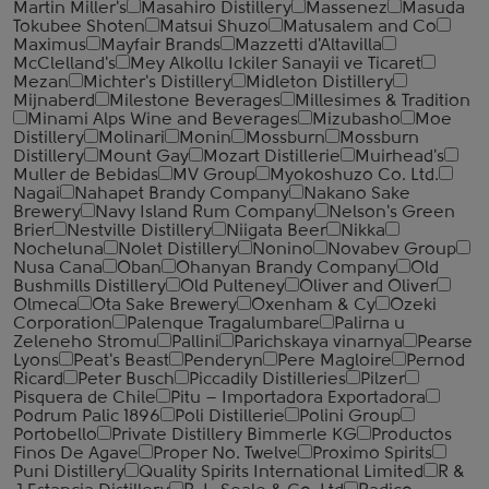
Martin Miller's
Masahiro Distillery
Massenez
Masuda
Tokubee Shoten
Matsui Shuzo
Matusalem and Co
Maximus
Mayfair Brands
Mazzetti d'Altavilla
McClelland's
Mey Alkollu Ickiler Sanayii ve Ticaret
Mezan
Michter's Distillery
Midleton Distillery
Mijnaberd
Milestone Beverages
Millesimes & Tradition
Minami Alps Wine and Beverages
Mizubasho
Moe
Distillery
Molinari
Monin
Mossburn
Mossburn
Distillery
Mount Gay
Mozart Distillerie
Muirhead's
Muller de Bebidas
MV Group
Myokoshuzo Co. Ltd.
Nagai
Nahapet Brandy Company
Nakano Sake
Brewery
Navy Island Rum Company
Nelson's Green
Brier
Nestville Distillery
Niigata Beer
Nikka
Nocheluna
Nolet Distillery
Nonino
Novabev Group
Nusa Cana
Oban
Ohanyan Brandy Company
Old
Bushmills Distillery
Old Pulteney
Oliver and Oliver
Olmeca
Ota Sake Brewery
Oxenham & Cy
Ozeki
Corporation
Palenque Tragalumbare
Palirna u
Zeleneho Stromu
Pallini
Parichskaya vinarnya
Pearse
Lyons
Peat's Beast
Penderyn
Pere Magloire
Pernod
Ricard
Peter Busch
Piccadily Distilleries
Pilzer
Pisquera de Chile
Pitu – Importadora Exportadora
Podrum Palic 1896
Poli Distillerie
Polini Group
Portobello
Private Distillery Bimmerle KG
Productos
Finos De Agave
Proper No. Twelve
Proximo Spirits
Puni Distillery
Quality Spirits International Limited
R &