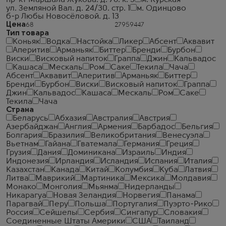
пр-кт Маршала Жукова. д. 78. к. 3
м. Курская
ул. Земляной Вал. д. 24/30. стр. 1
м. Одинцово
б-р Любы Новосёловой. д. 13
Цена
Тип товара
Коньяк
Водка
Настойка
Ликер
Абсент
Аквавит
Аперитив
Арманьяк
Биттер
Бренди
Бурбон
Виски
Висковый напиток
Граппа
Джин
Кальвадос
Кашаса
Мескаль
Ром
Саке
Текила
Чача
Абсент
Аквавит
Аперитив
Арманьяк
Биттер
Бренди
Бурбон
Виски
Висковый напиток
Граппа
Джин
Кальвадос
Кашаса
Мескаль
Ром
Саке
Текила
Чача
Страна
Беларусь
Абхазия
Австралия
Австрия
Азербайджан
Англия
Армения
Барбадос
Бельгия
Болгария
Бразилия
Великобритания
Венесуэла
Вьетнам
Гайана
Гватемала
Германия
Греция
Грузия
Дания
Доминикана
Израиль
Индия
Индонезия
Ирландия
Исландия
Испания
Италия
Казахстан
Канада
Китай
Колумбия
Куба
Латвия
Литва
Маврикий
Мартиника
Мексика
Молдавия
Монако
Монголия
Мьянма
Нидерланды
Никарагуа
Новая Зеландия
Норвегия
Панама
Парагвай
Перу
Польша
Португалия
Пуэрто-Рико
Россия
Сейшелы
Сербия
Сингапур
Словакия
Соединенные Штаты Америки
США
Таиланд