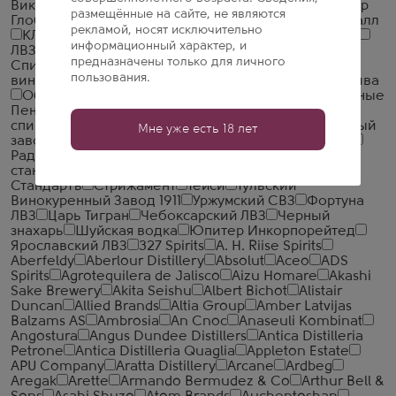
Викалк
Глазовский ЛВЗ
Грейн Алко
Дионис
Итар
размещённые на сайте, не являются
Глобал
Иткульский спиртзавод
Калужский Кристалл
рекламой, носят исключительно
КЛВЗ Кристалл
Кристалл-Лефортово ГК
Ладога
информационный характер, и
ЛВЗ Московский
Малиновщизненский
предназначены только для личного
Спиртоводочный Завод Аквадив
Минский завод
пользования.
виноградных вин
Московский завод Кристалл
Нива
Объединенная Водочная Компания
Объединенные
Пензенские Водочные Заводы
Озерский
спиртоводочный завод (ОСВЗ)
ООО ССБ
Опытный
Мне уже есть 18 лет
завод НИВА
Первый Купажный Завод
Пермалко
Радамир
Родник и К
Русский Север
Русский
стандарт
Саранский ЛВЗ
Сиббиттер
Смирнов
Стандартъ
Стрижамент
Тейси
Тульский
Винокуренный Завод 1911
Уржумский СВЗ
Фортуна
ЛВЗ
Царь Тигран
Чебоксарский ЛВЗ
Черный
знахарь
Шуйская водка
Юпитер Инкорпорейтед
Ярославский ЛВЗ
327 Spirits
A. H. Riise Spirits
Aberfeldy
Aberlour Distillery
Absolut
Aceo
ADS
Spirits
Agrotequilera de Jalisco
Aizu Homare
Akashi
Sake Brewery
Akita Seishu
Albert Bichot
Alistair
Duncan
Allied Brands
Altia Group
Amber Latvijas
Balzams AS
Ambrosia
An Cnoc
Anaseuli Kombinat
Angostura
Angus Dundee Distillers
Antica Distilleria
Petrone
Antica Distilleria Quaglia
Appleton Estate
APU Company
Aratta Distillery
Arcane
Ardbeg
Aregak
Arette
Armando Bermudez & Co
Arthur Bell &