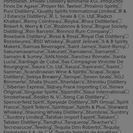
Portobello
Private Distillery Bimmerle KG
Productos
Finos De Agave
Proper No. Twelve
Proximo Spirits
Puni Distillery
Quality Spirits International Limited
R &
J Estancia Distillery
R. L. Seale & Co. Ltd
Radico
Khaitan
Remy Cointreau
Reyka
Rhea Distilleries
Robert A. Merry & Co
Rodionov & Sons
Rogue Society
Distilling
Ron Barcelo
Ronrico Rum Company
Rosebank Distillery
Rossi & Rossi
Royal Oak Distillery
Rozelieures
RSD Whiskey
Rudolf Jelinek
S & B Spirits
Makers
Saimaa Beverages
Saint James
Saint-Remy
Sakuramasamune
Sakurao
Samalens
Samaroli
Samson & Surrey
SAN.foods
Sanchez Romate
Santa
Lucia
Santiago de Cuba
Sas Compagnie Vinicole De
Bourgogne
Saura Co. Ltd
Sauza
Savicevic
Savio
Sazerac
Scandinavian Wine & Spirits
Scapa
Scapa
Distillery
Sekiya Brewery
Sempe
Seven Seals
SGJ
Bimmerle
Shata Shuzo
Sheridan's
Shinobu Distillery
Siberian Express
Sidney Frank Importing Co
Simex
Original
Singular Spirits
Sipsmith
Slaur International
Smokehead
Sodiko N. V.
Song Cai Distillery
Spencerfield Spirit
Speyside Distillery
SPI Group
Spirit
France
Spirit Tellers
Spiritique
Spirits & Plus
Starward
Whiskey
Stauning Whisky Distillery
Stumbras
Suntory
Suntory Limited
Tahitian Import Export
Talisker
Talisker Distillery
Tamdhu
Tanqueray
Teacher's
Tecnoazucar
Teeling
Tequila Don Roberto
Tequila
Embajador S.A. de C.V
Tequila Selecto de Amatitan