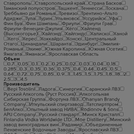
Ставрополь
Ставропольский край
Страна Басков
Таманский полуостров
Ташкент
Теннесси
Тоскана
Треббьяно ди Романья
Тревизо
Трентино-Альто
Адидже
Тула
Турин
Ульяновск
Уссурийск
Уфа
Фин Буа
Фин Шампань
Фриули
Фриули Грав
Фриули-Венеция-Джулия
Хёго
Хайленд
(Высокогорье)
Хайлэнд
Хайлэндс
Халиско
Ханой
Хего
Херес
Хоккайдо
Хонсю
Центральный
Отаго
Цинандали
Шаранта
Эдинбург
Эмилия-
Романья
Эхиме
Южная Каролина
Южная Осетия
Ямагата
Яманаси
Ярославская Область
Объем
0.7
0.05
0.1
0.2
0.25
0.02
0.03
0.04
0.18
0.285
0.3
0.35
0.36
0.375
0.4
0.44
0.45
0.5
0.64
0.72
0.75
0.85
0.9
1
1.45
1.5
1.75
1.8
18
2
2.5
3
4.5
Производитель
Bepi Tosolini
Ладога
Синергия
Саранский ЛВЗ
Русский Алкоголь (Руст Россия)
Алкогольная
Сибирская Группа
Фортуна ЛВЗ
Ohanyan Brandy
Company
Иткульский спиртзавод
Татспиртпром
БелАлко
Опытный завод НИВА
Rodionov & Sons
APU Company
Русский стандарт
Минск Кристалл
Finlandia Vodka Worldwide LTD
Moe Distillery
Минский
завод виноградных вин
Радамир
Объединенные
Пензенские Водочные Заводы
Ярославский ЛВЗ