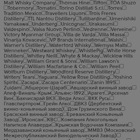
Malt Whisky Company
Thomas Hine
Tiffon
TOA Shuzo
Tobermory
Tomatin
Torino Distillati S.r.l.
Torres
Tradition Mexico
Travellers Liquors
Trois Freres
Distillery
TTL Nantou Distillery
Tullibardine
Umenishiki
Yamakawa
Underberg
Unicognac
Urakasumi
Valdespino
Valsa Nuovo Perlino
Vedrenne
Verveine
Victory Myanmar Group
Villa de Varda
Villa Massa
Vinarija Kovacevic
VP Brands International
Walsh
Warner's Distillery
Waterford Whisky
Wemyss Malts
Wenneker
Westward Whiskey
WhistlePig
White Horse
Distillers
Whitley Neill
Whyte & Mackay
Wicklow Hills
Whiskey
William Grant & Sons
William Lawson's
Distillery
William Macfarlane & Co.
William Peel
Wolfburn Distillery
Woodford Reserve Distillery
Writers' Tears
Yaguara
Yellow Rose Distilling
Yoshino
Spirits
Zacapa
Zacapa Centenario
Zanin 1895
Zuidam
Абшерон-Шараб
Авшарский винный завод
Алеф-Виналь-Крым
Альянс-1892
Арагет
Арсенал
Вин
Бахчисарай ВКЗ
Веди Алко
ВКК Русь
Главспиртпром
Грейн Алко
ДВКЗ (Дербентский
винно-коньячный завод)
Дом Грузинского Вина
Ерасхский винный завод
Ереванский Коньячный
Завод
Иронсан
КВС
Компания Алкогольных
Напитков Алаверди
Крымская Водочная Компания
Мердзаванский коньячный завод
ММВЗ (Московский
Межреспубликанский Винодельческий Завод)