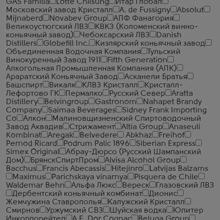
GAS Familia
Lotte Chilsung
Итар Глобал
Московский завод Кристалл
A. de Fussigny
Absolut
Mijnaberd
Novabev Group
АПФ Фанагория
Великоустюгский ЛВЗ
КВКЗ (Коломенский винно-
коньячный завод)
Чебоксарский ЛВЗ
Danish
Distillers
Globefill Inc.
Кизлярский коньячный завод
Объединенная Водочная Компания
Тульский
Винокуренный Завод 1911
Fifth Generation
Алкогольная Промышленная Компания (АПК)
Араратский Коньячный Завод
Асканели Братья
Башспирт
Викалк
КЛВЗ Кристалл
Кристалл-
Лефортово ГК
Пермалко
Русский Север
Aratta
Distillery
Belvingroup
Gastronom
Nahapet Brandy
Company
Saimaa Beverages
Sidney Frank Importing
Co
Алкон
Малиновщизненский Спиртоводочный
Завод Аквадив
Стрижамент
Altia Group
Anaseuli
Kombinat
Aregak
Belvedere
Abkhaz
Freihof
Pernod Ricard
Podrum Palic 1896
Siberian Express
Simex Original
Абрау-Дюрсо (Русский Шампанский
Дом)
БрянскСпиртПром
Alvisa Alcohol Group
Bacchus
Francis Abecassis
Hitejinro
Latvijas Balzams
Maximus
Parichskaya vinarnya
Pisquera de Chile
Waldemar Behn
Альфа Люкс
Вереск
Глазовский ЛВЗ
Дербентский коньячный комбинат
Дионис
Жемчужина Ставрополья
Калужский Кристалл
Смирнов
Уржумский СВЗ
Шуйская водка
Юпитер
Инкорпорейтед
A.E. Dor Cognac
Beluga Group