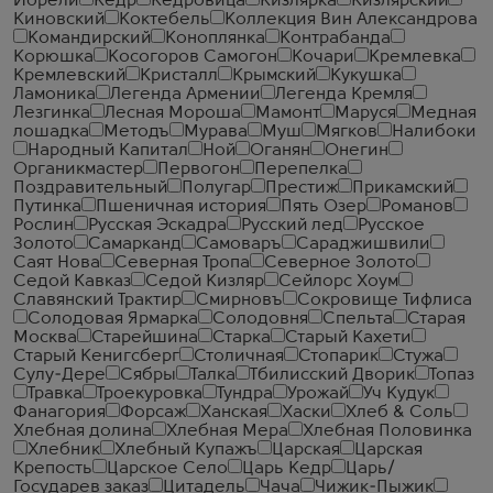
Иорели
Кедр
Кедровица
Кизлярка
Кизлярский
Киновский
Коктебель
Коллекция Вин Александрова
Командирский
Коноплянка
Контрабанда
Корюшка
Косогоров Самогон
Кочари
Кремлевка
Кремлевский
Кристалл
Крымский
Кукушка
Ламоника
Легенда Армении
Легенда Кремля
Лезгинка
Лесная Мороша
Мамонт
Маруся
Медная
лошадка
Методъ
Мурава
Муш
Мягков
Налибоки
Народный Капитал
Ной
Оганян
Онегин
Органикмастер
Первогон
Перепелка
Поздравительный
Полугар
Престиж
Прикамский
Путинка
Пшеничная история
Пять Озер
Романов
Рослин
Русская Эскадра
Русский лед
Русское
Золото
Самарканд
Самоваръ
Сараджишвили
Саят Нова
Северная Тропа
Северное Золото
Седой Кавказ
Седой Кизляр
Сейлорс Хоум
Славянский Трактир
Смирновъ
Сокровище Тифлиса
Солодовая Ярмарка
Солодовня
Спельта
Старая
Москва
Старейшина
Старка
Старый Кахети
Старый Кенигсберг
Столичная
Стопарик
Стужа
Сулу-Дере
Сябры
Талка
Тбилисский Дворик
Топаз
Травка
Троекуровка
Тундра
Урожай
Уч Кудук
Фанагория
Форсаж
Ханская
Хаски
Хлеб & Соль
Хлебная долина
Хлебная Мера
Хлебная Половинка
Хлебник
Хлебный Купажъ
Царская
Царская
Крепость
Царское Село
Царь Кедр
Царь/
Государев заказ
Цитадель
Чача
Чижик-Пыжик