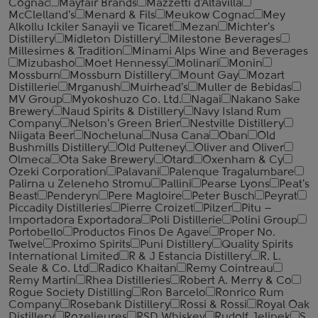
Cognac
Mayfair Brands
Mazzetti d'Altavilla
McClelland's
Menard & Fils
Meukow Cognac
Mey
Alkollu Ickiler Sanayii ve Ticaret
Mezan
Michter's
Distillery
Midleton Distillery
Milestone Beverages
Millesimes & Tradition
Minami Alps Wine and Beverages
Mizubasho
Moet Hennessy
Molinari
Monin
Mossburn
Mossburn Distillery
Mount Gay
Mozart
Distillerie
Mrganush
Muirhead's
Muller de Bebidas
MV Group
Myokoshuzo Co. Ltd.
Nagai
Nakano Sake
Brewery
Naud Spirits & Distillery
Navy Island Rum
Company
Nelson's Green Brier
Nestville Distillery
Niigata Beer
Nocheluna
Nusa Cana
Oban
Old
Bushmills Distillery
Old Pulteney
Oliver and Oliver
Olmeca
Ota Sake Brewery
Otard
Oxenham & Cy
Ozeki Corporation
Palavani
Palenque Tragalumbare
Palirna u Zeleneho Stromu
Pallini
Pearse Lyons
Peat's
Beast
Penderyn
Pere Magloire
Peter Busch
Peyrat
Piccadily Distilleries
Pierre Croizet
Pilzer
Pitu –
Importadora Exportadora
Poli Distillerie
Polini Group
Portobello
Productos Finos De Agave
Proper No.
Twelve
Proximo Spirits
Puni Distillery
Quality Spirits
International Limited
R & J Estancia Distillery
R. L.
Seale & Co. Ltd
Radico Khaitan
Remy Cointreau
Remy Martin
Rhea Distilleries
Robert A. Merry & Co
Rogue Society Distilling
Ron Barcelo
Ronrico Rum
Company
Rosebank Distillery
Rossi & Rossi
Royal Oak
Distillery
Rozelieures
RSD Whiskey
Rudolf Jelinek
S