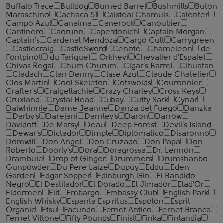
Buffalo Trace
Bulldog
Burned Barrel
Bushmills
Buton
Maraschino
Cachaca 51
Caisteal Chamuis
Calenter
Campo Azul
Canaima
Canerock
Canoubier
Cantinero
Caorunn
Caperdonich
Captain Morgan
Captain's
Cardenal Mendoza
Cargo Cult
Carrygreen
Castlecraig
CastleSword
Cenote
Chameleon
de
Fontpinot
du Tariquet
Orkhevi
Chevalier d'Espalet
Chivas Regal
Chum Churum
Cigar's Barrel
Cihuatan
Cladach
Clan Denny
Clase Azul
Claude Chatelier
Clos Martin
Cool Skeleton
Cotswolds
Couronnier
Crafter's
Craigellachie
Crazy Charley
Cross Keys
Cruxland
Crystal Head
Cubay
Cutty Sark
Cynar
Dalwhinnie
Dame Jeanne
Danza del Fuego
Danzka
Darby's
Darejani
Darnley's
Daron
Darrow
Davidoff
De Marsy
Deau
Deep Forest
Devil's Island
Dewar's
Dictador
Dimple
Diplomatico
Disaronno
Domwill
Don Angel
Don Cruzado
Don Papa
Don
Roberto
Doorly's
Dora
Doragrossa
Dr. Lennon
Drambuie
Drop of Ginger
Drummers
Drumshanbo
Gunpowder
Du Pere Laize
Dupuy
Eddu
Eden
Garden
Edgar Sopper
Edinburgh Gin
El Bandido
Negro
El Destilador
El Dorado
El Jimador
Elad'Or
Eldermen
Elit
Embargo
Embassy Club
English Park
English Whisky
Espanta Espiritus
Espolon
Esprit
Organic
Etsu
Facundo
Fernet Antico
Fernet Branca
Fernet Vittone
Fifty Pounds
Finist
Finka
Finlandia