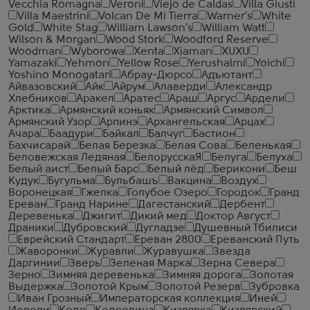
Vecchia Romagna
Veroni
Viejo de Caldas
Villa Giusti
Villa Maestrini
Volcan De Mi Tierra
Warner's
White
Gold
White Stag
William Lawson's
William Watt
Wilson & Morgan
Wood Stork
Woodford Reserve
Woodman
Wyborowa
Xenta
Xiaman
XUXU
Yamazaki
Yehmon
Yellow Rose
Yerushalmi
Yoichi
Yoshino Monogatari
Абрау-Дюрсо
Адъютант
Айвазовский
Айк
Айрум
Алаверди
Александр
Хлебников
Аракел
Аратес
Араш
Аргус
Ардели
Арктика
Армянский коньяк
Армянский Символ
Армянский Узор
Арпинэ
Архангельская
Арцах
Ачара
Баадури
Байкал
Балчуг
Бастион
Бахчисарай
Белая Березка
Белая Сова
Беленькая
Беловежская Ледяная
БелорусскаЯ
Белуга
Белуха
Белый аист
Белый Барс
Белый лёд
Берикони
Беш
Кудук
Бугульма
Бульбашъ
Вакцина
Воздух
Воронецкая
Гжелка
Голубое Озеро
Городок
Гранд
Ереван
Гранд Нарине
Дагестанский
Дербент
Деревенька
Джигит
Дикий мед
Доктор Август
Драники
Дубровский
Дугладзе
Душевный Тбилиси
Еврейский Стандарт
Ереван 2800
Ереванский Путь
Жаворонки
Журавли
Журавушка
Звезда
Даргинии
Зверь
Зеленая Марка
Зерна Севера
Зерно
Зимняя деревенька
Зимняя дорога
Золотая
Выдержка
Золотой Крым
Золотой Резерв
Зубровка
Иван Грозный
Императорская коллекция
Иней