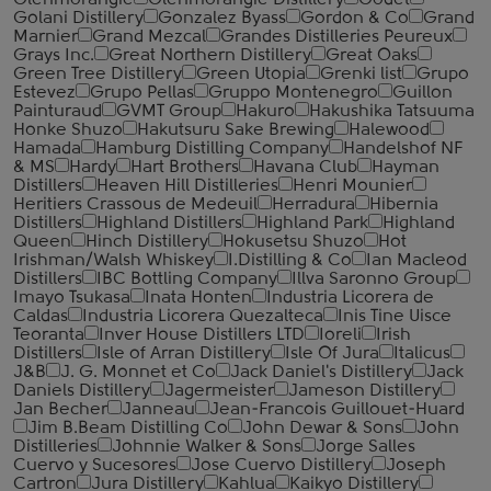
Glenmorangie
Glenmorangie Distillery
Godet
Golani Distillery
Gonzalez Byass
Gordon & Co
Grand
Marnier
Grand Mezcal
Grandes Distilleries Peureux
Grays Inc.
Great Northern Distillery
Great Oaks
Green Tree Distillery
Green Utopia
Grenki list
Grupo
Estevez
Grupo Pellas
Gruppo Montenegro
Guillon
Painturaud
GVMT Group
Hakuro
Hakushika Tatsuuma
Honke Shuzo
Hakutsuru Sake Brewing
Halewood
Hamada
Hamburg Distilling Company
Handelshof NF
& MS
Hardy
Hart Brothers
Havana Club
Hayman
Distillers
Heaven Hill Distilleries
Henri Mounier
Heritiers Crassous de Medeuil
Herradura
Hibernia
Distillers
Highland Distillers
Highland Park
Highland
Queen
Hinch Distillery
Hokusetsu Shuzo
Hot
Irishman/Walsh Whiskey
I.Distilling & Co
Ian Macleod
Distillers
IBC Bottling Company
Illva Saronno Group
Imayo Tsukasa
Inata Honten
Industria Licorera de
Caldas
Industria Licorera Quezalteca
Inis Tine Uisce
Teoranta
Inver House Distillers LTD
Ioreli
Irish
Distillers
Isle of Arran Distillery
Isle Of Jura
Italicus
J&B
J. G. Monnet et Co
Jack Daniel's Distillery
Jack
Daniels Distillery
Jagermeister
Jameson Distillery
Jan Becher
Janneau
Jean-Francois Guillouet-Huard
Jim B.Beam Distilling Co
John Dewar & Sons
John
Distilleries
Johnnie Walker & Sons
Jorge Salles
Cuervo y Sucesores
Jose Cuervo Distillery
Joseph
Cartron
Jura Distillery
Kahlua
Kaikyo Distillery