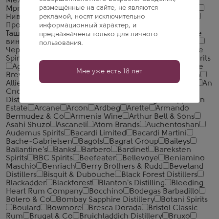
Межреспубликанский Винодельческий Завод)
размещённые на сайте, не являются
Мргашен Винно-коньячный завод
Национал Алко
Нива
Новокубанское
рекламой, носят исключительно
ООО ССБ
Первомайский
Прошянский Коньячный Завод
Сиббиттер
информационный характер, и
Ташкентвино
Тейси
Тираспольский ВКЗ
Усовские
предназначены только для личного
винно-коньячные подвалы
Царь Тигран
Чандари
пользования.
Черный знахарь
Шаумян-Вин
327 Spirits
A. H. Riise
Spirits
Aberfeldy
Aberlour Distillery
Aceo
ADS Spirits
Agrotequilera de Jalisco
Aizu Homare
Akashi Sake
Мне уже есть 18 лет
Brewery
Akita Seishu
Albert Bichot
Alistair Duncan
Allied Brands
Amber Latvijas Balzams AS
Ambrosia
An
Cnoc
Angostura
Angus Dundee Distillers
Antica
Distilleria Petrone
Antica Distilleria Quaglia
Appleton
Estate
Arcane
Arcon
Ardbeg
Arette
Armando
Bermudez & Co
Armenia Wine
Arthur Bell & Sons
Asahi Shuzo
Ascaneli
Atom Brands
Auchentoshan
Audemus Spirits
Bacardi Limited
Bacardi Martini
Bache-Gabrielsen
Bagots
Bagrat Group
Baileys
Ballantine's
Banks
Barbero
Bardinet
Bareksten
Spirits
BBC Spirits
Beefeater
Bellevoye
Beniamino
Maschio
Benriach
Berry Brothers & Rudd
Beveland
Distillers
Bisquit & Dubouche
Black Forest Distillers
Blackadder
Blackforest
Blanton's Distilling
Bleeding
Heart Rum Company
Bocchino
Bodegas Barbadillo
Bolero & Co
Bombay Sapphire Distillery
Botani Spirits
Boulard
Bowmore
Bresca Dorada
Bristol Classic
Rum
Brugal & Co
Bruichladdich Distillery
Bruxo