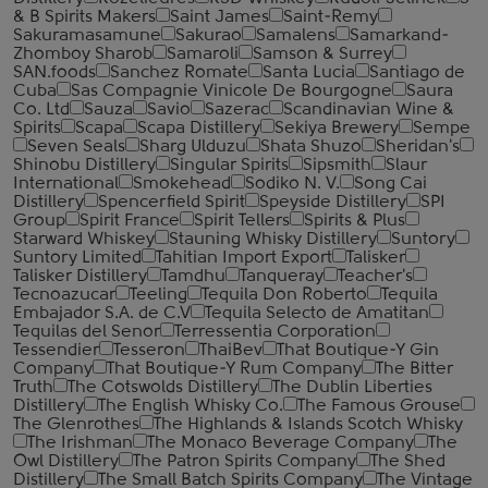
& B Spirits Makers
Saint James
Saint-Remy
Sakuramasamune
Sakurao
Samalens
Samarkand-
Zhomboy Sharob
Samaroli
Samson & Surrey
SAN.foods
Sanchez Romate
Santa Lucia
Santiago de
Cuba
Sas Compagnie Vinicole De Bourgogne
Saura
Co. Ltd
Sauza
Savio
Sazerac
Scandinavian Wine &
Spirits
Scapa
Scapa Distillery
Sekiya Brewery
Sempe
Seven Seals
Sharg Ulduzu
Shata Shuzo
Sheridan's
Shinobu Distillery
Singular Spirits
Sipsmith
Slaur
International
Smokehead
Sodiko N. V.
Song Cai
Distillery
Spencerfield Spirit
Speyside Distillery
SPI
Group
Spirit France
Spirit Tellers
Spirits & Plus
Starward Whiskey
Stauning Whisky Distillery
Suntory
Suntory Limited
Tahitian Import Export
Talisker
Talisker Distillery
Tamdhu
Tanqueray
Teacher's
Tecnoazucar
Teeling
Tequila Don Roberto
Tequila
Embajador S.A. de C.V
Tequila Selecto de Amatitan
Tequilas del Senor
Terressentia Corporation
Tessendier
Tesseron
ThaiBev
That Boutique-Y Gin
Company
That Boutique-Y Rum Company
The Bitter
Truth
The Cotswolds Distillery
The Dublin Liberties
Distillery
The English Whisky Co.
The Famous Grouse
The Glenrothes
The Highlands & Islands Scotch Whisky
The Irishman
The Monaco Beverage Company
The
Owl Distillery
The Patron Spirits Company
The Shed
Distillery
The Small Batch Spirits Company
The Vintage