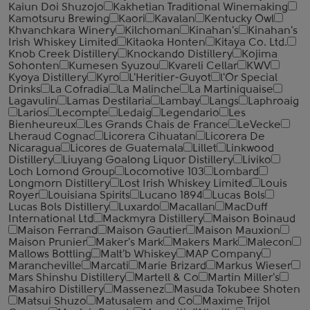
Kaiun Doi Shuzojo
Kakhetian Traditional Winemaking
Kamotsuru Brewing
Kaori
Kavalan
Kentucky Owl
Khvanchkara Winery
Kilchoman
Kinahan's
Kinahan's
Irish Whiskey Limited
Kitaoka Honten
Kitaya Co. Ltd.
Knob Creek Distillery
Knockando Distillery
Kojima
Sohonten
Kumesen Syuzou
Kvareli Cellar
KWV
Kyoya Distillery
Kyro
L'Heritier-Guyot
l'Or Special
Drinks
La Cofradia
La Malinche
La Martiniquaise
Lagavulin
Lamas Destilaria
Lambay
Langs
Laphroaig
Larios
Lecompte
Ledaig
Legendario
Les
Bienheureux
Les Grands Chais de France
LeVecke
Lheraud Cognac
Licorera Cihuatan
Licorera De
Nicaragua
Licores de Guatemala
Lillet
Linkwood
Distillery
Liuyang Goalong Liquor Distillery
Liviko
Loch Lomond Group
Locomotive 103
Lombard
Longmorn Distillery
Lost Irish Whiskey Limited
Louis
Royer
Louisiana Spirits
Lucano 1894
Lucas Bols
Lucas Bols Distillery
Luxardo
Macallan
MacDuff
International Ltd
Mackmyra Distillery
Maison Boinaud
Maison Ferrand
Maison Gautier
Maison Mauxion
Maison Prunier
Maker's Mark
Makers Mark
Malecon
Mallows Bottling
Malt'b Whiskey
MAP Company
Marancheville
Marcati
Marie Brizard
Markus Wieser
Mars Shinshu Distillery
Martell & Co
Martin Miller's
Masahiro Distillery
Massenez
Masuda Tokubee Shoten
Matsui Shuzo
Matusalem and Co
Maxime Trijol