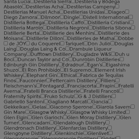
Santa Lucia
Destileria Sierra
Destileria y Bodega
Abasolo
Destilerias Acha
Destilerias Campeny
Destilerias Manuel Acha
Destilerias Unidas
Diageo
Diego Zamora
Dilmoor
Dingle
Distell International
Distilleria Bottega
Distilleria Caffo
Distilleria Cristiani
Distilleria Marolo
Distilleria Negroni
Distilleria Sibona
Distillerie Berta
Distillerie des Menhirs
Distillerie des
Moisans
Distillerie Dillon
Distilleries de Matha
Dobbe
de JOY
du Coquerel
Tariquet
Don Julio
Douglas
Laing
Douglas Laing & Co
Drambuie Liqueur
Company
Dufftown Distillery
Dugladze W&S
Duh u
Boci
Duncan Taylor and Co
Dunrobin Distilleries
Edinburgh Gin Distillery
Edradour
Egan's
Eigashima
Shuzo
El Ron Prohibido
El Supremo
Element Irish
Whiskey
Elephant Gin
Ethical
Fabrica de Tequilas
Finos
Fauconnier
Fettercairn Distillery
Filliers
Fleischmann's
Fontagard
Franciacorta
Frapin
Fratelli
Averna
Fratelli Branca Distillerie
Fratelli ‎Francoli
Fraternity Spirits
Fruko Schulz
G & J Distillers
Gabriello Santoni
Gagliano Marcati
Gancia
Gekkeikan
Gelas
Giacomo Sperone
Giarola Savem
Gin Mare
Glasgow Whisky
Glasgow Whisky Limited
Glen Elgin
Glen Garioch
Glen Moray Distillery
Glen
Turner
Glencadam
Glendalough Distillery
Glendronach Distillery
Glenfarclas Distillery
Glengoyne Distillery
Glenkinchie
Glenlivet