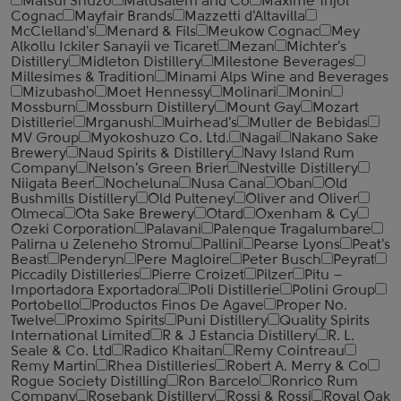
Matsui Shuzo
Matusalem and Co
Maxime Trijol
Cognac
Mayfair Brands
Mazzetti d'Altavilla
McClelland's
Menard & Fils
Meukow Cognac
Mey
Alkollu Ickiler Sanayii ve Ticaret
Mezan
Michter's
Distillery
Midleton Distillery
Milestone Beverages
Millesimes & Tradition
Minami Alps Wine and Beverages
Mizubasho
Moet Hennessy
Molinari
Monin
Mossburn
Mossburn Distillery
Mount Gay
Mozart
Distillerie
Mrganush
Muirhead's
Muller de Bebidas
MV Group
Myokoshuzo Co. Ltd.
Nagai
Nakano Sake
Brewery
Naud Spirits & Distillery
Navy Island Rum
Company
Nelson's Green Brier
Nestville Distillery
Niigata Beer
Nocheluna
Nusa Cana
Oban
Old
Bushmills Distillery
Old Pulteney
Oliver and Oliver
Olmeca
Ota Sake Brewery
Otard
Oxenham & Cy
Ozeki Corporation
Palavani
Palenque Tragalumbare
Palirna u Zeleneho Stromu
Pallini
Pearse Lyons
Peat's
Beast
Penderyn
Pere Magloire
Peter Busch
Peyrat
Piccadily Distilleries
Pierre Croizet
Pilzer
Pitu –
Importadora Exportadora
Poli Distillerie
Polini Group
Portobello
Productos Finos De Agave
Proper No.
Twelve
Proximo Spirits
Puni Distillery
Quality Spirits
International Limited
R & J Estancia Distillery
R. L.
Seale & Co. Ltd
Radico Khaitan
Remy Cointreau
Remy Martin
Rhea Distilleries
Robert A. Merry & Co
Rogue Society Distilling
Ron Barcelo
Ronrico Rum
Company
Rosebank Distillery
Rossi & Rossi
Royal Oak