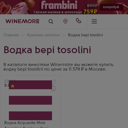
Главная
Крепкие напитки
Водка bepi tosolini
Водка bepi tosolini
В каталоге винотеки Winemore вы можете купить
водку bepi tosolini по цене за 11 578 ₽ в Москве.
Артикул
23384
5.0
Водка
Аквавит Мост Амароне
Баррик Бепи Тозолини
Производитель
Bepi Tosolini
Регион
Венето
Водка Acquavite Most
Миша М.