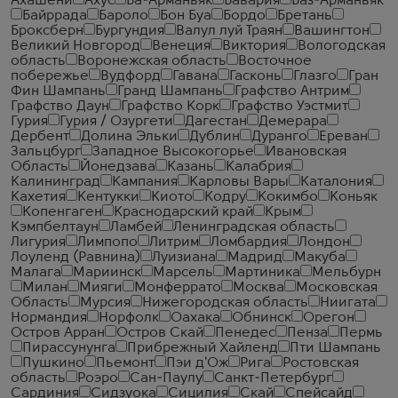
Ахашени
Ахус
Ба-Арманьяк
Бавария
Баз-Арманьяк
Байррада
Бароло
Бон Буа
Бордо
Бретань
Броксберн
Бургундия
Валул луй Траян
Вашингтон
Великий Новгород
Венеция
Виктория
Вологодская
область
Воронежская область
Восточное
побережье
Вудфорд
Гавана
Гасконь
Глазго
Гран
Фин Шампань
Гранд Шампань
Графство Антрим
Графство Даун
Графство Корк
Графство Уэстмит
Гурия
Гурия / Озургети
Дагестан
Демерара
Дербент
Долина Эльки
Дублин
Дуранго
Ереван
Зальцбург
Западное Высокогорье
Ивановская
Область
Йонедзава
Казань
Калабрия
Калининград
Кампания
Карловы Вары
Каталония
Кахетия
Кентукки
Киото
Кодру
Кокимбо
Коньяк
Копенгаген
Краснодарский край
Крым
Кэмпбелтаун
Ламбей
Ленинградская область
Лигурия
Лимпопо
Литрим
Ломбардия
Лондон
Лоуленд (Равнина)
Луизиана
Мадрид
Макуба
Малага
Мариинск
Марсель
Мартиника
Мельбурн
Милан
Мияги
Монферрато
Москва
Московская
Область
Мурсия
Нижегородская область
Ниигата
Нормандия
Норфолк
Оахака
Обнинск
Орегон
Остров Арран
Остров Скай
Пенедес
Пенза
Пермь
Пирассунунга
Прибрежный Хайленд
Пти Шампань
Пушкино
Пьемонт
Пэи д'Ож
Рига
Ростовская
область
Роэро
Сан-Паулу
Санкт-Петербург
Сардиния
Сидзуока
Сицилия
Скай
Спейсайд