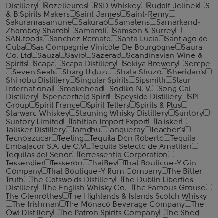
Distillery
Rozelieures
RSD Whiskey
Rudolf Jelinek
S
& B Spirits Makers
Saint James
Saint-Remy
Sakuramasamune
Sakurao
Samalens
Samarkand-
Zhomboy Sharob
Samaroli
Samson & Surrey
SAN.foods
Sanchez Romate
Santa Lucia
Santiago de
Cuba
Sas Compagnie Vinicole De Bourgogne
Saura
Co. Ltd
Sauza
Savio
Sazerac
Scandinavian Wine &
Spirits
Scapa
Scapa Distillery
Sekiya Brewery
Sempe
Seven Seals
Sharg Ulduzu
Shata Shuzo
Sheridan's
Shinobu Distillery
Singular Spirits
Sipsmith
Slaur
International
Smokehead
Sodiko N. V.
Song Cai
Distillery
Spencerfield Spirit
Speyside Distillery
SPI
Group
Spirit France
Spirit Tellers
Spirits & Plus
Starward Whiskey
Stauning Whisky Distillery
Suntory
Suntory Limited
Tahitian Import Export
Talisker
Talisker Distillery
Tamdhu
Tanqueray
Teacher's
Tecnoazucar
Teeling
Tequila Don Roberto
Tequila
Embajador S.A. de C.V
Tequila Selecto de Amatitan
Tequilas del Senor
Terressentia Corporation
Tessendier
Tesseron
ThaiBev
That Boutique-Y Gin
Company
That Boutique-Y Rum Company
The Bitter
Truth
The Cotswolds Distillery
The Dublin Liberties
Distillery
The English Whisky Co.
The Famous Grouse
The Glenrothes
The Highlands & Islands Scotch Whisky
The Irishman
The Monaco Beverage Company
The
Owl Distillery
The Patron Spirits Company
The Shed