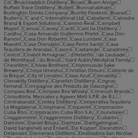
Co
Bruichladdich Distillery
Bruxo
Buen Amigo
Buffalo Trace Distillery
Bulleit
Bunnahabhain
Burlington Drinks Company
Burrito Fiestero
Busnel
Buster's
C and C International Ltd
Caballero
Caicedra
Brand & Export Solutions
Camino Real
Campbell
Mayer
Camus
Caney
Canti
Caol Ila Distillery
Cardhu
Casa Armando Guillermo Prieto
Casa Don
Ramon
Casa Don Roberto
Casa Lumbre
Casa
Maestri
Casa Orendain
Casa Perro Santo
Casa
Tequilera de Arandas
Casoni
Castarede
Cazadores
Cevico
Chabot Armagnac
d'Heberto
de Laubade
de Montifaud
du Breuil
Saint Aubin/Westphal Family
Chevrillon
Chivas Brothers
Chiyomusubi Sake
Brewery
Choya Umeshu
Christian Drouin
Cidrerie de
la Brique
City of London
Clase Azul
Clonakilty
Clonakilty Distillery
Clynelish Distillery
Cognac
Ferrand
Compagnie des Produits de Gascogne
Compass Box
Compass Box Whisky
Conecuh Brands
Consultoria. Mezcales y Agaves Metl S.P.R. de R.L.
Contrabando
Cooley Distillery
Cooperativa Tequilera
La Magdalena
Cooymans
Coquerel
Corporacion
Cuba Ron
Corporacion Cuba Ron S.A.
Courvoisier
Cragganmore
Cragganmore Distillery
Cubaron
Dalmore
Daniel Bouju
Darroze
Dartigalongue
David Sarajishvili and Eniseli
De Kuyper
Deanston
Delamain
Demerara Distillers
Destiladora San Nicolas