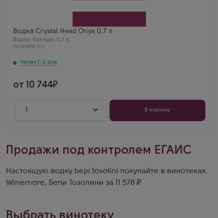
Производитель
Globefill Inc.
Бренд
Crystal Head
Водка Crystal Head Onyx 0.7 л
Водка
,
Канада
,
0,7 л
Globefill Inc.
Через 1-2 дня
от 10 744
1
В корзину
Продажи под контролем ЕГАИС
Настоящую водку bepi tosolini покупайте в винотеках
Winemore, Бепи Тозолини за 11 578 ₽
Выбрать винотеку