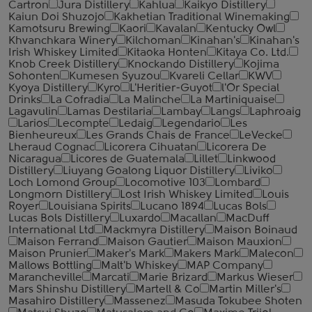
Cartron
Jura Distillery
Kahlua
Kaikyo Distillery
Kaiun Doi Shuzojo
Kakhetian Traditional Winemaking
Kamotsuru Brewing
Kaori
Kavalan
Kentucky Owl
Khvanchkara Winery
Kilchoman
Kinahan's
Kinahan's
Irish Whiskey Limited
Kitaoka Honten
Kitaya Co. Ltd.
Knob Creek Distillery
Knockando Distillery
Kojima
Sohonten
Kumesen Syuzou
Kvareli Cellar
KWV
Kyoya Distillery
Kyro
L'Heritier-Guyot
l'Or Special
Drinks
La Cofradia
La Malinche
La Martiniquaise
Lagavulin
Lamas Destilaria
Lambay
Langs
Laphroaig
Larios
Lecompte
Ledaig
Legendario
Les
Bienheureux
Les Grands Chais de France
LeVecke
Lheraud Cognac
Licorera Cihuatan
Licorera De
Nicaragua
Licores de Guatemala
Lillet
Linkwood
Distillery
Liuyang Goalong Liquor Distillery
Liviko
Loch Lomond Group
Locomotive 103
Lombard
Longmorn Distillery
Lost Irish Whiskey Limited
Louis
Royer
Louisiana Spirits
Lucano 1894
Lucas Bols
Lucas Bols Distillery
Luxardo
Macallan
MacDuff
International Ltd
Mackmyra Distillery
Maison Boinaud
Maison Ferrand
Maison Gautier
Maison Mauxion
Maison Prunier
Maker's Mark
Makers Mark
Malecon
Mallows Bottling
Malt'b Whiskey
MAP Company
Marancheville
Marcati
Marie Brizard
Markus Wieser
Mars Shinshu Distillery
Martell & Co
Martin Miller's
Masahiro Distillery
Massenez
Masuda Tokubee Shoten