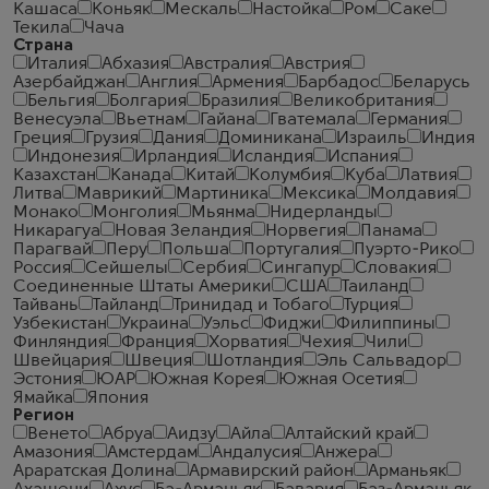
Кашаса
Коньяк
Мескаль
Настойка
Ром
Саке
Текила
Чача
Страна
Италия
Абхазия
Австралия
Австрия
Азербайджан
Англия
Армения
Барбадос
Беларусь
Бельгия
Болгария
Бразилия
Великобритания
Венесуэла
Вьетнам
Гайана
Гватемала
Германия
Греция
Грузия
Дания
Доминикана
Израиль
Индия
Индонезия
Ирландия
Исландия
Испания
Казахстан
Канада
Китай
Колумбия
Куба
Латвия
Литва
Маврикий
Мартиника
Мексика
Молдавия
Монако
Монголия
Мьянма
Нидерланды
Никарагуа
Новая Зеландия
Норвегия
Панама
Парагвай
Перу
Польша
Португалия
Пуэрто-Рико
Россия
Сейшелы
Сербия
Сингапур
Словакия
Соединенные Штаты Америки
США
Таиланд
Тайвань
Тайланд
Тринидад и Тобаго
Турция
Узбекистан
Украина
Уэльс
Фиджи
Филиппины
Финляндия
Франция
Хорватия
Чехия
Чили
Швейцария
Швеция
Шотландия
Эль Сальвадор
Эстония
ЮАР
Южная Корея
Южная Осетия
Ямайка
Япония
Регион
Венето
Абруа
Аидзу
Айла
Алтайский край
Амазония
Амстердам
Андалусия
Анжера
Араратская Долина
Армавирский район
Арманьяк