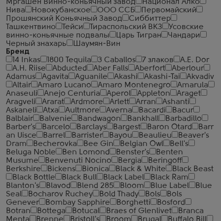
Мргашен Винно-коньячный завод
Национал Алко
Нива
Новокубанское
ООО ССБ
Первомайский
Прошянский Коньячный Завод
Сиббиттер
Ташкентвино
Тейси
Тираспольский ВКЗ
Усовские
винно-коньячные подвалы
Царь Тигран
Чандари
Черный знахарь
Шаумян-Вин
Бренд
14 Inkas
1800 Tequila
3 Caballos
7 злаков
A.E. Dor
A.H. Riise
Abducted
Aber Falls
Aberfort
Aberlour
Adamus
Agavita
Aguanile
Akashi
Akashi-Tai
Akvadiv
Altair
Amaro Lucano
Amaro Montenegro
Amarula
Anaseuli
Anejo Centuria
Aperol
Appleton
Araget
Aragveli
Ararat
Ardmore
Arlett
Arran
Ashanti
Askaneli
Atxa
Aultmore
Averna
Bacardi
Bacur
Balblair
Balvenie
Bandwagon
Bankhall
Barbadillo
Barber's
Barcelo
Barclays
Bargest
Baron Otard
Barr
an Uisce
Barrel
Barrister
Bayou
Beaulieu
Beaver's
Dram
Becherovka
Bee Gin
Belgian Owl
Bell's
Beluga Noble
Ben Lomond
Benster's
Benten
Musume
Benvenuti Nocino
Bergia
Beringoff
Berkshire
Bickens
Bionica
Black & White
Black Beast
Black Bottle
Black Bull
Black Label
Black Ram
Blanton's
Blavod
Blend 285
Bloom
Blue Label
Blue
Seal
Bocharov Ruchey
Bold Thady
Bols
Bols
Genever
Bombay Sapphire
Borghetti
Bosford
Botran
Bottega
Botucal
Braes of Glenlivet
Branca
Menta
Brenne
Bristoll's
Broom
Brugal
Buffalo Bill