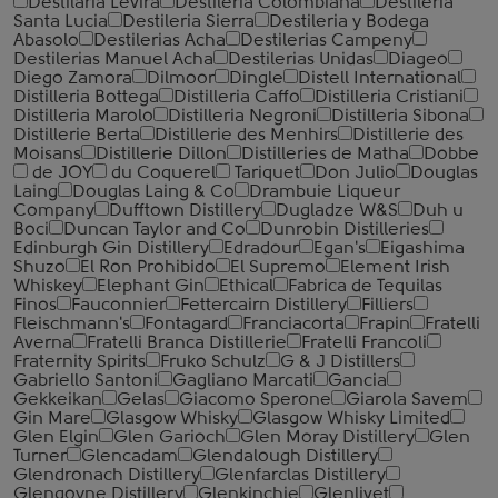
Destilaria Levira
Destileria Colombiana
Destileria
Santa Lucia
Destileria Sierra
Destileria y Bodega
Abasolo
Destilerias Acha
Destilerias Campeny
Destilerias Manuel Acha
Destilerias Unidas
Diageo
Diego Zamora
Dilmoor
Dingle
Distell International
Distilleria Bottega
Distilleria Caffo
Distilleria Cristiani
Distilleria Marolo
Distilleria Negroni
Distilleria Sibona
Distillerie Berta
Distillerie des Menhirs
Distillerie des
Moisans
Distillerie Dillon
Distilleries de Matha
Dobbe
de JOY
du Coquerel
Tariquet
Don Julio
Douglas
Laing
Douglas Laing & Co
Drambuie Liqueur
Company
Dufftown Distillery
Dugladze W&S
Duh u
Boci
Duncan Taylor and Co
Dunrobin Distilleries
Edinburgh Gin Distillery
Edradour
Egan's
Eigashima
Shuzo
El Ron Prohibido
El Supremo
Element Irish
Whiskey
Elephant Gin
Ethical
Fabrica de Tequilas
Finos
Fauconnier
Fettercairn Distillery
Filliers
Fleischmann's
Fontagard
Franciacorta
Frapin
Fratelli
Averna
Fratelli Branca Distillerie
Fratelli ‎Francoli
Fraternity Spirits
Fruko Schulz
G & J Distillers
Gabriello Santoni
Gagliano Marcati
Gancia
Gekkeikan
Gelas
Giacomo Sperone
Giarola Savem
Gin Mare
Glasgow Whisky
Glasgow Whisky Limited
Glen Elgin
Glen Garioch
Glen Moray Distillery
Glen
Turner
Glencadam
Glendalough Distillery
Glendronach Distillery
Glenfarclas Distillery
Glengoyne Distillery
Glenkinchie
Glenlivet