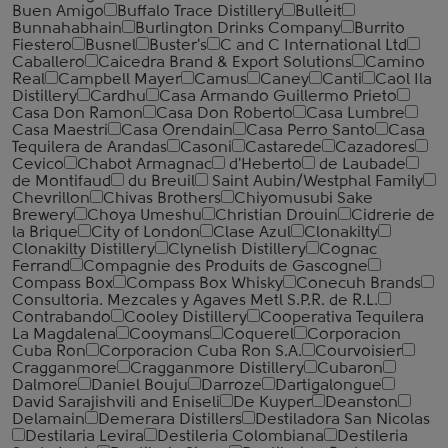
Buen Amigo
Buffalo Trace Distillery
Bulleit
Bunnahabhain
Burlington Drinks Company
Burrito
Fiestero
Busnel
Buster's
C and C International Ltd
Caballero
Caicedra Brand & Export Solutions
Camino
Real
Campbell Mayer
Camus
Caney
Canti
Caol Ila
Distillery
Cardhu
Casa Armando Guillermo Prieto
Casa Don Ramon
Casa Don Roberto
Casa Lumbre
Casa Maestri
Casa Orendain
Casa Perro Santo
Casa
Tequilera de Arandas
Casoni
Castarede
Cazadores
Cevico
Chabot Armagnac
d'Heberto
de Laubade
de Montifaud
du Breuil
Saint Aubin/Westphal Family
Chevrillon
Chivas Brothers
Chiyomusubi Sake
Brewery
Choya Umeshu
Christian Drouin
Cidrerie de
la Brique
City of London
Clase Azul
Clonakilty
Clonakilty Distillery
Clynelish Distillery
Cognac
Ferrand
Compagnie des Produits de Gascogne
Compass Box
Compass Box Whisky
Conecuh Brands
Consultoria. Mezcales y Agaves Metl S.P.R. de R.L.
Contrabando
Cooley Distillery
Cooperativa Tequilera
La Magdalena
Cooymans
Coquerel
Corporacion
Cuba Ron
Corporacion Cuba Ron S.A.
Courvoisier
Cragganmore
Cragganmore Distillery
Cubaron
Dalmore
Daniel Bouju
Darroze
Dartigalongue
David Sarajishvili and Eniseli
De Kuyper
Deanston
Delamain
Demerara Distillers
Destiladora San Nicolas
Destilaria Levira
Destileria Colombiana
Destileria