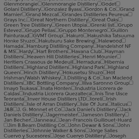
Glenmorangie
Glenmorangie Distillery
Godet
Golani Distillery
Gonzalez Byass
Gordon & Co
Grand
Marnier
Grand Mezcal
Grandes Distilleries Peureux
Grays Inc.
Great Northern Distillery
Great Oaks
Green Tree Distillery
Green Utopia
Grenki list
Grupo
Estevez
Grupo Pellas
Gruppo Montenegro
Guillon
Painturaud
GVMT Group
Hakuro
Hakushika Tatsuuma
Honke Shuzo
Hakutsuru Sake Brewing
Halewood
Hamada
Hamburg Distilling Company
Handelshof NF
& MS
Hardy
Hart Brothers
Havana Club
Hayman
Distillers
Heaven Hill Distilleries
Henri Mounier
Heritiers Crassous de Medeuil
Herradura
Hibernia
Distillers
Highland Distillers
Highland Park
Highland
Queen
Hinch Distillery
Hokusetsu Shuzo
Hot
Irishman/Walsh Whiskey
I.Distilling & Co
Ian Macleod
Distillers
IBC Bottling Company
Illva Saronno Group
Imayo Tsukasa
Inata Honten
Industria Licorera de
Caldas
Industria Licorera Quezalteca
Inis Tine Uisce
Teoranta
Inver House Distillers LTD
Ioreli
Irish
Distillers
Isle of Arran Distillery
Isle Of Jura
Italicus
J&B
J. G. Monnet et Co
Jack Daniel's Distillery
Jack
Daniels Distillery
Jagermeister
Jameson Distillery
Jan Becher
Janneau
Jean-Francois Guillouet-Huard
Jim B.Beam Distilling Co
John Dewar & Sons
John
Distilleries
Johnnie Walker & Sons
Jorge Salles
Cuervo y Sucesores
Jose Cuervo Distillery
Joseph