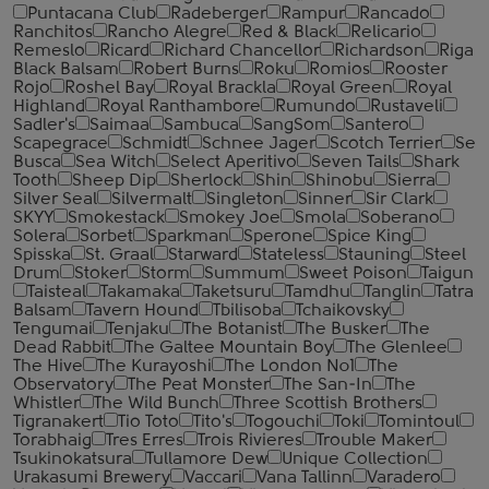
Puntacana Club
Radeberger
Rampur
Rancado
Ranchitos
Rancho Alegre
Red & Black
Relicario
Remeslo
Ricard
Richard Chancellor
Richardson
Riga
Black Balsam
Robert Burns
Roku
Romios
Rooster
Rojo
Roshel Bay
Royal Brackla
Royal Green
Royal
Highland
Royal Ranthambore
Rumundo
Rustaveli
Sadler's
Saimaa
Sambuca
SangSom
Santero
Scapegrace
Schmidt
Schnee Jager
Scotch Terrier
Se
Busca
Sea Witch
Select Aperitivo
Seven Tails
Shark
Tooth
Sheep Dip
Sherlock
Shin
Shinobu
Sierra
Silver Seal
Silvermalt
Singleton
Sinner
Sir Clark
SKYY
Smokestack
Smokey Joe
Smola
Soberano
Solera
Sorbet
Sparkman
Sperone
Spice King
Spisska
St. Graal
Starward
Stateless
Stauning
Steel
Drum
Stoker
Storm
Summum
Sweet Poison
Taigun
Taisteal
Takamaka
Taketsuru
Tamdhu
Tanglin
Tatra
Balsam
Tavern Hound
Tbilisoba
Tchaikovsky
Tengumai
Tenjaku
The Botanist
The Busker
The
Dead Rabbit
The Galtee Mountain Boy
The Glenlee
The Hive
The Kurayoshi
The London №1
The
Observatory
The Peat Monster
The San-In
The
Whistler
The Wild Bunch
Three Scottish Brothers
Tigranakert
Tio Toto
Tito's
Togouchi
Toki
Tomintoul
Torabhaig
Tres Erres
Trois Rivieres
Trouble Maker
Tsukinokatsura
Tullamore Dew
Unique Collection
Urakasumi Brewery
Vaccari
Vana Tallinn
Varadero