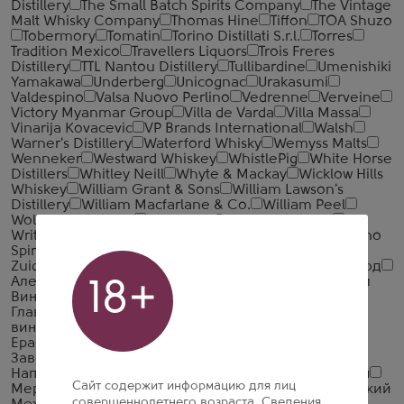
Distillery
The Small Batch Spirits Company
The Vintage
Malt Whisky Company
Thomas Hine
Tiffon
TOA Shuzo
Tobermory
Tomatin
Torino Distillati S.r.l.
Torres
Tradition Mexico
Travellers Liquors
Trois Freres
Distillery
TTL Nantou Distillery
Tullibardine
Umenishiki
Yamakawa
Underberg
Unicognac
Urakasumi
Valdespino
Valsa Nuovo Perlino
Vedrenne
Verveine
Victory Myanmar Group
Villa de Varda
Villa Massa
Vinarija Kovacevic
VP Brands International
Walsh
Warner's Distillery
Waterford Whisky
Wemyss Malts
Wenneker
Westward Whiskey
WhistlePig
White Horse
Distillers
Whitley Neill
Whyte & Mackay
Wicklow Hills
Whiskey
William Grant & Sons
William Lawson's
Distillery
William Macfarlane & Co.
William Peel
Wolfburn Distillery
Woodford Reserve Distillery
Writers' Tears
Yaguara
Yellow Rose Distilling
Yoshino
Spirits
Zacapa
Zacapa Centenario
Zanin 1895
Zuidam
Абшерон-Шараб
Авшарский винный завод
Алеф-Виналь-Крым
Альянс-1892
Арагет
Арсенал
18+
Вин
Бахчисарай ВКЗ
Веди Алко
ВКК Русь
Главспиртпром
Грейн Алко
ДВКЗ (Дербентский
винно-коньячный завод)
Дом Грузинского Вина
Ерасхский винный завод
Ереванский Коньячный
Завод
Иронсан
КВС
Компания Алкогольных
Напитков Алаверди
Крымская Водочная Компания
Сайт содержит информацию для лиц
Мердзаванский коньячный завод
ММВЗ (Московский
совершеннолетнего возраста. Сведения,