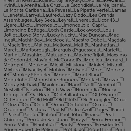
Kremlin Award
Kujira
Kujira Ryukyu
Kurai
Kvezani
Kvint
La Arenita
La Cruz
La Escondida
La Mejicana
La Morita Caribena
La Pavesa
La Pipette Verte
Lamas
Laneta
Larrys
Lautrec
Lazy Dodo
Les Grands
Assemblages
Ley Seca
Leyrat
Lheraud
Licor 43
Ligare
Liko
Limoncello
Limoncello di Capri
Limoncino Bottega
Loch Castle
Lockwood
Louis
Jolliet
Love Story
Lucky Nucky
Mac Duncan
Mac
Ingal
Machir Bay
Macleod's
Maestro Dobel
Magdala
Magic Tree
Malibu
Mallows
Malt B
Manhattan
Marett
Marlborough
Marquis d'Aguesseau
Martell
Martini
Masahiro
Matusalem
Maxime Trijol
Maxximo
de Codorniz
Mayfair
McConnell's
Medjida
Menard
Metropoli
Meukow
Midai
Millstone
Minke
Mistral
Mixtura
Miyagikyo
Mobius
Moisans
Moko
Monkey
47
Monkey Shoulder
Monnet
Mont Blanc
Montelobos
Moonshine Runners
Mortlach
Mozart
Murray McDavid
Myokosan
Naud
Neft
Nemiroff
Nestville
Newton
Ninth Wave
Normindia
Nucky
Thompson
OakHeart
Old Ballantruan
Old Gyumri
Old Hunter's
Old Mull
Old Pilot's
Old Smuggler
Omar
Onza
Ora
Orloff
Orran
Orthodox
Osmoz
Oxenham
Pachuca
Paddy
Padre Azul
Pages
Parati
Parka
Passoa
Patron
Paul John
Pearse
Peat
Chimney
Perro de San Juan
Phraya
Pierre Ferrand
Pierre Vallet
Plantation
Planty
Powers
Presidente
Prince Hubert de Polignac
Prohibido
Proud Irish
Puni