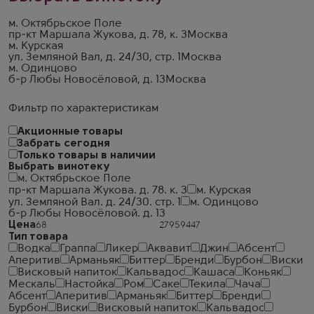
м. Октябрьское Поле
пр-кт Маршала Жукова, д. 78, к. 3
Москва
м. Курская
ул. Земляной Вал, д. 24/30, стр. 1
Москва
м. Одинцово
б-р Любы Новосёловой, д. 13
Москва
Фильтр по характеристикам
Акционные товары
Забрать сегодня
Только товары в наличии
Выбрать винотеку
м. Октябрьское Поле
пр-кт Маршала Жукова. д. 78. к. 3
м. Курская
ул. Земляной Вал. д. 24/30. стр. 1
м. Одинцово
б-р Любы Новосёловой. д. 13
Цена
Тип товара
Водка
Граппа
Ликер
Аквавит
Джин
Абсент
Аперитив
Арманьяк
Биттер
Бренди
Бурбон
Виски
Висковый напиток
Кальвадос
Кашаса
Коньяк
Мескаль
Настойка
Ром
Саке
Текила
Чача
Абсент
Аперитив
Арманьяк
Биттер
Бренди
Бурбон
Виски
Висковый напиток
Кальвадос