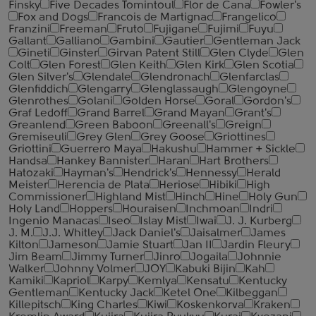
Finsky
Five Decades Tomintoul
Flor de Cana
Fowler's
Fox and Dogs
Francois de Martignac
Frangelico
Franzini
Freeman
Fruto
Fujigane
Fujimi
Fuyu
Gallant
Galliano
Gambini
Gautier
Gentleman Jack
Gineti
Ginster
Girvan Patent Still
Glen Clyde
Glen
Colt
Glen Forest
Glen Keith
Glen Kirk
Glen Scotia
Glen Silver's
Glendale
Glendronach
Glenfarclas
Glenfiddich
Glengarry
Glenglassaugh
Glengoyne
Glenrothes
Golani
Golden Horse
Goral
Gordon's
Graf Ledoff
Grand Barrel
Grand Mayan
Grant's
Greanlend
Green Baboon
Greenall's
Greign
Gremiseuli
Grey Glen
Grey Goose
Griottines
Griottini
Guerrero Maya
Hakushu
Hammer + Sickle
Handsa
Hankey Bannister
Haran
Hart Brothers
Hatozaki
Hayman's
Hendrick's
Hennessy
Herald
Meister
Herencia de Plata
Heriose
Hibiki
High
Commissioner
Highland Mist
Hinch
Hine
Holy Gun
Holy Land
Hoppers
Houraisen
Inchmoan
Indri
Ingenio Manacas
Iseo
Islay Mist
Iwai
J. J. Kurberg
J. M.
J.J. Whitley
Jack Daniel's
Jaisalmer
James
Kilton
Jameson
Jamie Stuart
Jan II
Jardin Fleury
Jim Beam
Jimmy Turner
Jinro
Jogaila
Johnnie
Walker
Johnny Volmer
JOY
Kabuki Bijin
Kah
Kamiki
Kapriol
Karpy
Kemlya
Kensatu
Kentucky
Gentleman
Kentucky Jack
Ketel One
Kilbeggan
Killepitsch
King Charles
Kiwi
Koskenkorva
Kraken