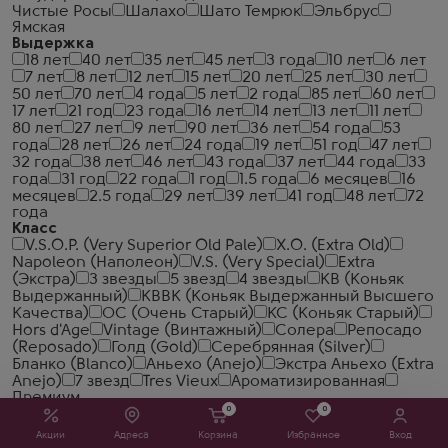
Чистые Росы
Шалахо
Шато Темрюк
Эльбрус
Ямская
Выдержка
18 лет
40 лет
35 лет
45 лет
3 года
10 лет
6 лет
7 лет
8 лет
12 лет
15 лет
20 лет
25 лет
30 лет
50 лет
70 лет
4 года
5 лет
2 года
85 лет
60 лет
17 лет
21 год
23 года
16 лет
14 лет
13 лет
11 лет
80 лет
27 лет
9 лет
90 лет
36 лет
54 года
53
года
28 лет
26 лет
24 года
19 лет
51 год
47 лет
32 года
38 лет
46 лет
43 года
37 лет
44 года
33
года
31 год
22 года
1 год
1.5 года
6 месяцев
16
месяцев
2.5 года
29 лет
39 лет
41 год
48 лет
72
года
Класс
V.S.O.P. (Very Superior Old Pale)
X.O. (Extra Old)
Napoleon (Наполеон)
V.S. (Very Special)
Extra
(Экстра)
3 звезды
5 звезд
4 звезды
КВ (Коньяк
Выдержанный)
КВВК (Коньяк Выдержанный Высшего
Качества)
ОС (Очень Старый)
КС (Коньяк Старый)
Hors d'Age
Vintage (Винтажный)
Солера
Репосадо
(Reposado)
Голд (Gold)
Серебрянная (Silver)
Бланко (Blanco)
Аньехо (Anejo)
Экстра Аньехо (Extra
Anejo)
7 звезд
Tres Vieux
Ароматизированная
Премиум
0
0
Категория виски
Однозерновой (Single Grain)
Зерновой (Blended
Акции
Адреса
Корзина
Избранное
Вход