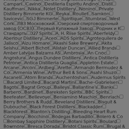
Campari
Cavino
Destileria Espiritu Andino
Distil
Kauffman
Nikka
Nolet Distillery
Nonino
Private
Distillery Bimmerle KG
Reyka
Roullet
Samkon
Savicevic
SGJ Bimmerle
Spiritique
Stumbras
West
Cork
ЛВЗ Московский
Озерский спиртоводочный
завод (ОСВЗ)
Первый Купажный Завод
Родник и К
Стандартъ
327 Spirits
A. H. Riise Spirits
Aberfeldy
Aberlour Distillery
Aceo
ADS Spirits
Agrotequilera de
Jalisco
Aizu Homare
Akashi Sake Brewery
Akita
Seishu
Albert Bichot
Alistair Duncan
Allied Brands
Amber Latvijas Balzams AS
Ambrosia
An Cnoc
Angostura
Angus Dundee Distillers
Antica Distilleria
Petrone
Antica Distilleria Quaglia
Appleton Estate
Arcane
Arcon
Ardbeg
Arette
Armando Bermudez &
Co
Armenia Wine
Arthur Bell & Sons
Asahi Shuzo
Ascaneli
Atom Brands
Auchentoshan
Audemus Spirits
Bacardi Limited
Bacardi Martini
Bache-Gabrielsen
Bagots
Bagrat Group
Baileys
Ballantine's
Banks
Barbero
Bardinet
Bareksten Spirits
BBC Spirits
Beefeater
Bellevoye
Beniamino Maschio
Benriach
Berry Brothers & Rudd
Beveland Distillers
Bisquit &
Dubouche
Black Forest Distillers
Blackadder
Blackforest
Blanton's Distilling
Bleeding Heart Rum
Company
Bocchino
Bodegas Barbadillo
Bolero & Co
Bombay Sapphire Distillery
Botani Spirits
Boulard
Bowmore
Bresca Dorada
Bristol Classic Rum
Brugal &