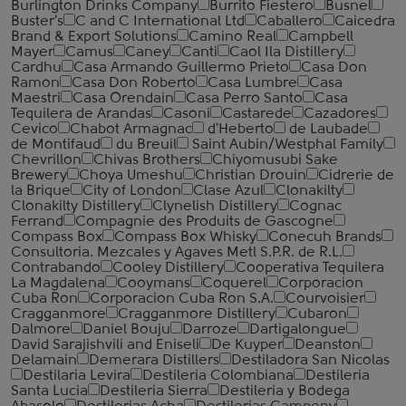
Burlington Drinks Company
Burrito Fiestero
Busnel
Buster's
C and C International Ltd
Caballero
Caicedra
Brand & Export Solutions
Camino Real
Campbell
Mayer
Camus
Caney
Canti
Caol Ila Distillery
Cardhu
Casa Armando Guillermo Prieto
Casa Don
Ramon
Casa Don Roberto
Casa Lumbre
Casa
Maestri
Casa Orendain
Casa Perro Santo
Casa
Tequilera de Arandas
Casoni
Castarede
Cazadores
Cevico
Chabot Armagnac
d'Heberto
de Laubade
de Montifaud
du Breuil
Saint Aubin/Westphal Family
Chevrillon
Chivas Brothers
Chiyomusubi Sake
Brewery
Choya Umeshu
Christian Drouin
Cidrerie de
la Brique
City of London
Clase Azul
Clonakilty
Clonakilty Distillery
Clynelish Distillery
Cognac
Ferrand
Compagnie des Produits de Gascogne
Compass Box
Compass Box Whisky
Conecuh Brands
Consultoria. Mezcales y Agaves Metl S.P.R. de R.L.
Contrabando
Cooley Distillery
Cooperativa Tequilera
La Magdalena
Cooymans
Coquerel
Corporacion
Cuba Ron
Corporacion Cuba Ron S.A.
Courvoisier
Cragganmore
Cragganmore Distillery
Cubaron
Dalmore
Daniel Bouju
Darroze
Dartigalongue
David Sarajishvili and Eniseli
De Kuyper
Deanston
Delamain
Demerara Distillers
Destiladora San Nicolas
Destilaria Levira
Destileria Colombiana
Destileria
Santa Lucia
Destileria Sierra
Destileria y Bodega