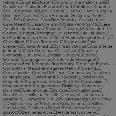
Fiestero
Busnel
Buster's
C and C International Ltd
Caballero
Caicedra Brand & Export Solutions
Camino
Real
Campbell Mayer
Camus
Caney
Canti
Caol Ila
Distillery
Cardhu
Casa Armando Guillermo Prieto
Casa Don Ramon
Casa Don Roberto
Casa Lumbre
Casa Maestri
Casa Orendain
Casa Perro Santo
Casa
Tequilera de Arandas
Casoni
Castarede
Cazadores
Cevico
Chabot Armagnac
d'Heberto
de Laubade
de Montifaud
du Breuil
Saint Aubin/Westphal Family
Chevrillon
Chivas Brothers
Chiyomusubi Sake
Brewery
Choya Umeshu
Christian Drouin
Cidrerie de
la Brique
City of London
Clase Azul
Clonakilty
Clonakilty Distillery
Clynelish Distillery
Cognac
Ferrand
Compagnie des Produits de Gascogne
Compass Box
Compass Box Whisky
Conecuh Brands
Consultoria. Mezcales y Agaves Metl S.P.R. de R.L.
Contrabando
Cooley Distillery
Cooperativa Tequilera
La Magdalena
Cooymans
Coquerel
Corporacion
Cuba Ron
Corporacion Cuba Ron S.A.
Courvoisier
Cragganmore
Cragganmore Distillery
Cubaron
Dalmore
Daniel Bouju
Darroze
Dartigalongue
David Sarajishvili and Eniseli
De Kuyper
Deanston
Delamain
Demerara Distillers
Destiladora San Nicolas
Destilaria Levira
Destileria Colombiana
Destileria
Santa Lucia
Destileria Sierra
Destileria y Bodega
Abasolo
Destilerias Acha
Destilerias Campeny