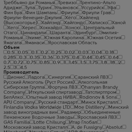
Треббьяно ди Романья
Тревизо
Трентино-Альто
Адидже
Тула
Турин
Ульяновск
Уссурийск
Уфа
Фин Буа
Фин Шампань
Фриули
Фриули Грав
Фриули-Венеция-Джулия
Хёго
Хайленд
(Высокогорье)
Хайлэнд
Хайлэндс
Халиско
Ханой
Хего
Херес
Хоккайдо
Хонсю
Центральный
Отаго
Цинандали
Шаранта
Эдинбург
Эмилия-
Романья
Эхиме
Южная Каролина
Южная Осетия
Ямагата
Яманаси
Ярославская Область
Объем
0.5
0.05
0.1
0.2
0.25
0.02
0.03
0.04
0.18
0.285
0.3
0.35
0.36
0.375
0.4
0.44
0.45
0.64
0.7
0.72
0.75
0.85
0.9
1
1.45
1.5
1.75
1.8
18
2
2.5
3
4.5
Производитель
Дионис
Ладога
Синергия
Саранский ЛВЗ
Русский Алкоголь (Руст Россия)
Алкогольная
Сибирская Группа
Фортуна ЛВЗ
Ohanyan Brandy
Company
Иткульский спиртзавод
Татспиртпром
БелАлко
Опытный завод НИВА
Rodionov & Sons
APU Company
Русский стандарт
Минск Кристалл
Finlandia Vodka Worldwide LTD
Moe Distillery
Минский
завод виноградных вин
Радамир
Объединенные
Пензенские Водочные Заводы
Ярославский ЛВЗ
GAS Familia
Lotte Chilsung
Итар Глобал
Московский завод Кристалл
A. de Fussigny
Absolut