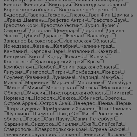
Венето
Венеция
Виктория
Вологодская область
Воронежская область
Восточное побережье
Вудфорд
Гавана
Гасконь
Глазго
Гран Фин Шампань
Гранд Шампань
Графство Антрим
Графство Даун
Графство Корк
Графство Уэстмит
Гурия
Гурия /
Озургети
Дагестан
Демерара
Дербент
Долина
Эльки
Дублин
Дуранго
Ереван
Зальцбург
Западное Высокогорье
Ивановская Область
Йонедзава
Казань
Калабрия
Калининград
Кампания
Карловы Вары
Каталония
Кахетия
Кентукки
Киото
Кодру
Кокимбо
Коньяк
Копенгаген
Краснодарский край
Крым
Кэмпбелтаун
Ламбей
Ленинградская область
Лигурия
Лимпопо
Литрим
Ломбардия
Лондон
Лоуленд (Равнина)
Луизиана
Мадрид
Макуба
Малага
Мариинск
Марсель
Мартиника
Мельбурн
Милан
Мияги
Монферрато
Москва
Московская
Область
Мурсия
Нижегородская область
Ниигата
Нормандия
Норфолк
Оахака
Обнинск
Орегон
Остров Арран
Остров Скай
Пенедес
Пенза
Пермь
Пирассунунга
Прибрежный Хайленд
Пти Шампань
Пушкино
Пьемонт
Пэи д'Ож
Рига
Ростовская
область
Роэро
Сан-Паулу
Санкт-Петербург
Сардиния
Сидзуока
Сицилия
Скай
Спейсайд
Ставрополь
Ставропольский край
Страна Басков
Таманский полуостров
Ташкент
Теннесси
Тоскана