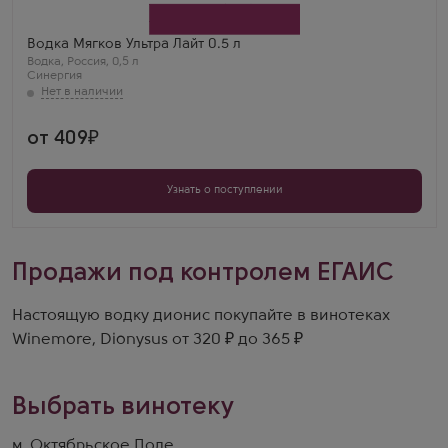
Бренд
Мягков
Галина
Водка Мягков Ультра Лайт 0.5 л
Мягков Ультра Лайт 0.5 — лёгкая, гладкая, без
Водка
,
Россия
,
0,5 л
жжения. Идеальна для тех, кто не любит
Синергия
«режущую» водку.
от 409
Узнать о поступлении
Продажи под контролем ЕГАИС
Настоящую водку дионис покупайте в винотеках
Winemore, Dionysus от 320 ₽ до 365 ₽
Выбрать винотеку
м. Октябрьское Поле