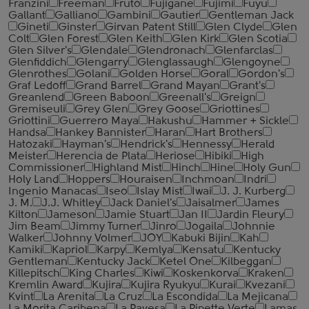
Franzini
Freeman
Fruto
Fujigane
Fujimi
Fuyu
Gallant
Galliano
Gambini
Gautier
Gentleman Jack
Gineti
Ginster
Girvan Patent Still
Glen Clyde
Glen
Colt
Glen Forest
Glen Keith
Glen Kirk
Glen Scotia
Glen Silver's
Glendale
Glendronach
Glenfarclas
Glenfiddich
Glengarry
Glenglassaugh
Glengoyne
Glenrothes
Golani
Golden Horse
Goral
Gordon's
Graf Ledoff
Grand Barrel
Grand Mayan
Grant's
Greanlend
Green Baboon
Greenall's
Greign
Gremiseuli
Grey Glen
Grey Goose
Griottines
Griottini
Guerrero Maya
Hakushu
Hammer + Sickle
Handsa
Hankey Bannister
Haran
Hart Brothers
Hatozaki
Hayman's
Hendrick's
Hennessy
Herald
Meister
Herencia de Plata
Heriose
Hibiki
High
Commissioner
Highland Mist
Hinch
Hine
Holy Gun
Holy Land
Hoppers
Houraisen
Inchmoan
Indri
Ingenio Manacas
Iseo
Islay Mist
Iwai
J. J. Kurberg
J. M.
J.J. Whitley
Jack Daniel's
Jaisalmer
James
Kilton
Jameson
Jamie Stuart
Jan II
Jardin Fleury
Jim Beam
Jimmy Turner
Jinro
Jogaila
Johnnie
Walker
Johnny Volmer
JOY
Kabuki Bijin
Kah
Kamiki
Kapriol
Karpy
Kemlya
Kensatu
Kentucky
Gentleman
Kentucky Jack
Ketel One
Kilbeggan
Killepitsch
King Charles
Kiwi
Koskenkorva
Kraken
Kremlin Award
Kujira
Kujira Ryukyu
Kurai
Kvezani
Kvint
La Arenita
La Cruz
La Escondida
La Mejicana