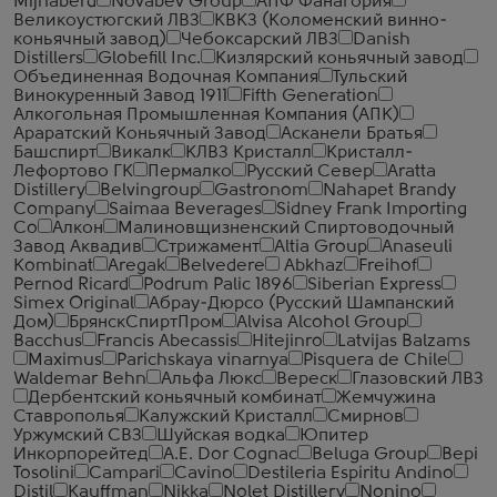
Mijnaberd
Novabev Group
АПФ Фанагория
Великоустюгский ЛВЗ
КВКЗ (Коломенский винно-
коньячный завод)
Чебоксарский ЛВЗ
Danish
Distillers
Globefill Inc.
Кизлярский коньячный завод
Объединенная Водочная Компания
Тульский
Винокуренный Завод 1911
Fifth Generation
Алкогольная Промышленная Компания (АПК)
Араратский Коньячный Завод
Асканели Братья
Башспирт
Викалк
КЛВЗ Кристалл
Кристалл-
Лефортово ГК
Пермалко
Русский Север
Aratta
Distillery
Belvingroup
Gastronom
Nahapet Brandy
Company
Saimaa Beverages
Sidney Frank Importing
Co
Алкон
Малиновщизненский Спиртоводочный
Завод Аквадив
Стрижамент
Altia Group
Anaseuli
Kombinat
Aregak
Belvedere
Abkhaz
Freihof
Pernod Ricard
Podrum Palic 1896
Siberian Express
Simex Original
Абрау-Дюрсо (Русский Шампанский
Дом)
БрянскСпиртПром
Alvisa Alcohol Group
Bacchus
Francis Abecassis
Hitejinro
Latvijas Balzams
Maximus
Parichskaya vinarnya
Pisquera de Chile
Waldemar Behn
Альфа Люкс
Вереск
Глазовский ЛВЗ
Дербентский коньячный комбинат
Жемчужина
Ставрополья
Калужский Кристалл
Смирнов
Уржумский СВЗ
Шуйская водка
Юпитер
Инкорпорейтед
A.E. Dor Cognac
Beluga Group
Bepi
Tosolini
Campari
Cavino
Destileria Espiritu Andino
Distil
Kauffman
Nikka
Nolet Distillery
Nonino