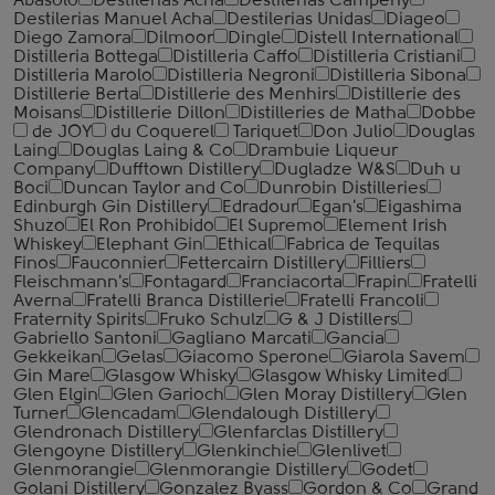
Abasolo
Destilerias Acha
Destilerias Campeny
Destilerias Manuel Acha
Destilerias Unidas
Diageo
Diego Zamora
Dilmoor
Dingle
Distell International
Distilleria Bottega
Distilleria Caffo
Distilleria Cristiani
Distilleria Marolo
Distilleria Negroni
Distilleria Sibona
Distillerie Berta
Distillerie des Menhirs
Distillerie des
Moisans
Distillerie Dillon
Distilleries de Matha
Dobbe
de JOY
du Coquerel
Tariquet
Don Julio
Douglas
Laing
Douglas Laing & Co
Drambuie Liqueur
Company
Dufftown Distillery
Dugladze W&S
Duh u
Boci
Duncan Taylor and Co
Dunrobin Distilleries
Edinburgh Gin Distillery
Edradour
Egan's
Eigashima
Shuzo
El Ron Prohibido
El Supremo
Element Irish
Whiskey
Elephant Gin
Ethical
Fabrica de Tequilas
Finos
Fauconnier
Fettercairn Distillery
Filliers
Fleischmann's
Fontagard
Franciacorta
Frapin
Fratelli
Averna
Fratelli Branca Distillerie
Fratelli ‎Francoli
Fraternity Spirits
Fruko Schulz
G & J Distillers
Gabriello Santoni
Gagliano Marcati
Gancia
Gekkeikan
Gelas
Giacomo Sperone
Giarola Savem
Gin Mare
Glasgow Whisky
Glasgow Whisky Limited
Glen Elgin
Glen Garioch
Glen Moray Distillery
Glen
Turner
Glencadam
Glendalough Distillery
Glendronach Distillery
Glenfarclas Distillery
Glengoyne Distillery
Glenkinchie
Glenlivet
Glenmorangie
Glenmorangie Distillery
Godet
Golani Distillery
Gonzalez Byass
Gordon & Co
Grand