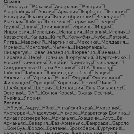
Страна
Беларусь
Абхазия
Австралия
Австрия
Азербайджан
Англия
Армения
Барбадос
Бельгия
Болгария
Бразилия
Великобритания
Венесуэла
Вьетнам
Гайана
Гватемала
Германия
Греция
Грузия
Дания
Доминикана
Израиль
Индия
Индонезия
Ирландия
Исландия
Испания
Италия
Казахстан
Канада
Китай
Колумбия
Куба
Латвия
Литва
Маврикий
Мартиника
Мексика
Молдавия
Монако
Монголия
Мьянма
Нидерланды
Никарагуа
Новая Зеландия
Норвегия
Панама
Парагвай
Перу
Польша
Португалия
Пуэрто-Рико
Россия
Сейшелы
Сербия
Сингапур
Словакия
Соединенные Штаты Америки
США
Таиланд
Тайвань
Тайланд
Тринидад и Тобаго
Турция
Узбекистан
Украина
Уэльс
Фиджи
Филиппины
Финляндия
Франция
Хорватия
Чехия
Чили
Швейцария
Швеция
Шотландия
Эль Сальвадор
Эстония
ЮАР
Южная Корея
Южная Осетия
Ямайка
Япония
Регион
Абруа
Аидзу
Айла
Алтайский край
Амазония
Амстердам
Андалусия
Анжера
Араратская Долина
Армавирский район
Арманьяк
Ахашени
Ахус
Ба-
Арманьяк
Бавария
Баз-Арманьяк
Байррада
Бароло
Бон Буа
Бордо
Бретань
Броксберн
Бургундия
Валул луй Траян
Вашингтон
Великий Новгород