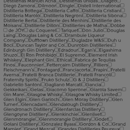
Destilerias Manuel Acha
Destilerias Unidas
Diageo
Diego Zamora
Dilmoor
Dingle
Distell International
Distilleria Bottega
Distilleria Caffo
Distilleria Cristiani
Distilleria Marolo
Distilleria Negroni
Distilleria Sibona
Distillerie Berta
Distillerie des Menhirs
Distillerie des
Moisans
Distillerie Dillon
Distilleries de Matha
Dobbe
de JOY
du Coquerel
Tariquet
Don Julio
Douglas
Laing
Douglas Laing & Co
Drambuie Liqueur
Company
Dufftown Distillery
Dugladze W&S
Duh u
Boci
Duncan Taylor and Co
Dunrobin Distilleries
Edinburgh Gin Distillery
Edradour
Egan's
Eigashima
Shuzo
El Ron Prohibido
El Supremo
Element Irish
Whiskey
Elephant Gin
Ethical
Fabrica de Tequilas
Finos
Fauconnier
Fettercairn Distillery
Filliers
Fleischmann's
Fontagard
Franciacorta
Frapin
Fratelli
Averna
Fratelli Branca Distillerie
Fratelli ‎Francoli
Fraternity Spirits
Fruko Schulz
G & J Distillers
Gabriello Santoni
Gagliano Marcati
Gancia
Gekkeikan
Gelas
Giacomo Sperone
Giarola Savem
Gin Mare
Glasgow Whisky
Glasgow Whisky Limited
Glen Elgin
Glen Garioch
Glen Moray Distillery
Glen
Turner
Glencadam
Glendalough Distillery
Glendronach Distillery
Glenfarclas Distillery
Glengoyne Distillery
Glenkinchie
Glenlivet
Glenmorangie
Glenmorangie Distillery
Godet
Golani Distillery
Gonzalez Byass
Gordon & Co
Grand
Marnier
Grand Mezcal
Grandes Distilleries Peureux