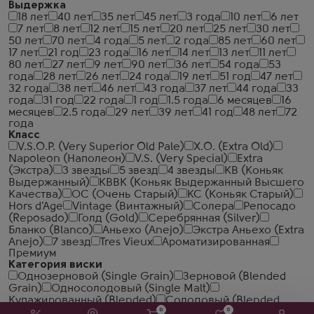
Выдержка
18 лет
40 лет
35 лет
45 лет
3 года
10 лет
6 лет
7 лет
8 лет
12 лет
15 лет
20 лет
25 лет
30 лет
50 лет
70 лет
4 года
5 лет
2 года
85 лет
60 лет
17 лет
21 год
23 года
16 лет
14 лет
13 лет
11 лет
80 лет
27 лет
9 лет
90 лет
36 лет
54 года
53
года
28 лет
26 лет
24 года
19 лет
51 год
47 лет
32 года
38 лет
46 лет
43 года
37 лет
44 года
33
года
31 год
22 года
1 год
1.5 года
6 месяцев
16
месяцев
2.5 года
29 лет
39 лет
41 год
48 лет
72
года
Класс
V.S.O.P. (Very Superior Old Pale)
X.O. (Extra Old)
Napoleon (Наполеон)
V.S. (Very Special)
Extra
(Экстра)
3 звезды
5 звезд
4 звезды
КВ (Коньяк
Выдержанный)
КВВК (Коньяк Выдержанный Высшего
Качества)
ОС (Очень Старый)
КС (Коньяк Старый)
Hors d'Age
Vintage (Винтажный)
Солера
Репосадо
(Reposado)
Голд (Gold)
Серебрянная (Silver)
Бланко (Blanco)
Аньехо (Anejo)
Экстра Аньехо (Extra
Anejo)
7 звезд
Tres Vieux
Ароматизированная
Премиум
Категория виски
Однозерновой (Single Grain)
Зерновой (Blended
Grain)
Односолодовый (Single Malt)
Купажированный (Blended)
Солодовый (Blended
0
0
Malt)
КВ (Коньяк Выдержанный)