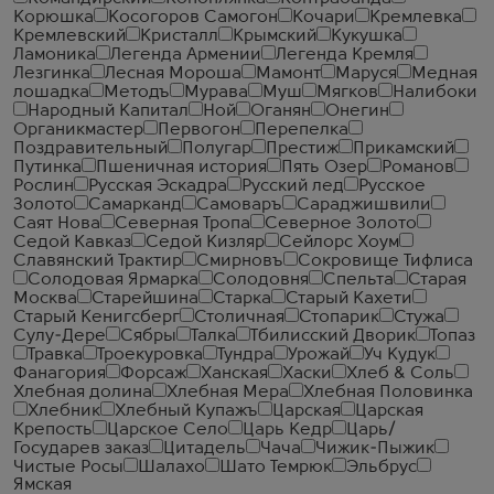
Корюшка
Косогоров Самогон
Кочари
Кремлевка
Кремлевский
Кристалл
Крымский
Кукушка
Ламоника
Легенда Армении
Легенда Кремля
Лезгинка
Лесная Мороша
Мамонт
Маруся
Медная
лошадка
Методъ
Мурава
Муш
Мягков
Налибоки
Народный Капитал
Ной
Оганян
Онегин
Органикмастер
Первогон
Перепелка
Поздравительный
Полугар
Престиж
Прикамский
Путинка
Пшеничная история
Пять Озер
Романов
Рослин
Русская Эскадра
Русский лед
Русское
Золото
Самарканд
Самоваръ
Сараджишвили
Саят Нова
Северная Тропа
Северное Золото
Седой Кавказ
Седой Кизляр
Сейлорс Хоум
Славянский Трактир
Смирновъ
Сокровище Тифлиса
Солодовая Ярмарка
Солодовня
Спельта
Старая
Москва
Старейшина
Старка
Старый Кахети
Старый Кенигсберг
Столичная
Стопарик
Стужа
Сулу-Дере
Сябры
Талка
Тбилисский Дворик
Топаз
Травка
Троекуровка
Тундра
Урожай
Уч Кудук
Фанагория
Форсаж
Ханская
Хаски
Хлеб & Соль
Хлебная долина
Хлебная Мера
Хлебная Половинка
Хлебник
Хлебный Купажъ
Царская
Царская
Крепость
Царское Село
Царь Кедр
Царь/
Государев заказ
Цитадель
Чача
Чижик-Пыжик
Чистые Росы
Шалахо
Шато Темрюк
Эльбрус
Ямская