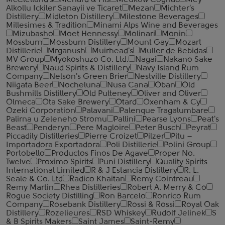
McClelland's
Menard & Fils
Meukow Cognac
Mey
Alkollu Ickiler Sanayii ve Ticaret
Mezan
Michter's
Distillery
Midleton Distillery
Milestone Beverages
Millesimes & Tradition
Minami Alps Wine and Beverages
Mizubasho
Moet Hennessy
Molinari
Monin
Mossburn
Mossburn Distillery
Mount Gay
Mozart
Distillerie
Mrganush
Muirhead's
Muller de Bebidas
MV Group
Myokoshuzo Co. Ltd.
Nagai
Nakano Sake
Brewery
Naud Spirits & Distillery
Navy Island Rum
Company
Nelson's Green Brier
Nestville Distillery
Niigata Beer
Nocheluna
Nusa Cana
Oban
Old
Bushmills Distillery
Old Pulteney
Oliver and Oliver
Olmeca
Ota Sake Brewery
Otard
Oxenham & Cy
Ozeki Corporation
Palavani
Palenque Tragalumbare
Palirna u Zeleneho Stromu
Pallini
Pearse Lyons
Peat's
Beast
Penderyn
Pere Magloire
Peter Busch
Peyrat
Piccadily Distilleries
Pierre Croizet
Pilzer
Pitu –
Importadora Exportadora
Poli Distillerie
Polini Group
Portobello
Productos Finos De Agave
Proper No.
Twelve
Proximo Spirits
Puni Distillery
Quality Spirits
International Limited
R & J Estancia Distillery
R. L.
Seale & Co. Ltd
Radico Khaitan
Remy Cointreau
Remy Martin
Rhea Distilleries
Robert A. Merry & Co
Rogue Society Distilling
Ron Barcelo
Ronrico Rum
Company
Rosebank Distillery
Rossi & Rossi
Royal Oak
Distillery
Rozelieures
RSD Whiskey
Rudolf Jelinek
S
& B Spirits Makers
Saint James
Saint-Remy