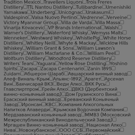
Tradition Mexico
Travellers Liquors
Trois Freres
Distillery
TTL Nantou Distillery
Tullibardine
Umenishiki
Yamakawa
Underberg
Unicognac
Urakasumi
Valdespino
Valsa Nuovo Perlino
Vedrenne
Verveine
Victory Myanmar Group
Villa de Varda
Villa Massa
Vinarija Kovacevic
VP Brands International
Walsh
Warner's Distillery
Waterford Whisky
Wemyss Malts
Wenneker
Westward Whiskey
WhistlePig
White Horse
Distillers
Whitley Neill
Whyte & Mackay
Wicklow Hills
Whiskey
William Grant & Sons
William Lawson's
Distillery
William Macfarlane & Co.
William Peel
Wolfburn Distillery
Woodford Reserve Distillery
Writers' Tears
Yaguara
Yellow Rose Distilling
Yoshino
Spirits
Zacapa
Zacapa Centenario
Zanin 1895
Zuidam
Абшерон-Шараб
Авшарский винный завод
Алеф-Виналь-Крым
Альянс-1892
Арагет
Арсенал
Вин
Бахчисарай ВКЗ
Веди Алко
ВКК Русь
Главспиртпром
Грейн Алко
ДВКЗ (Дербентский
винно-коньячный завод)
Дом Грузинского Вина
Ерасхский винный завод
Ереванский Коньячный
Завод
Иронсан
КВС
Компания Алкогольных
Напитков Алаверди
Крымская Водочная Компания
Мердзаванский коньячный завод
ММВЗ (Московский
Межреспубликанский Винодельческий Завод)
Мргашен Винно-коньячный завод
Национал Алко
Нива
Новокубанское
ООО ССБ
Первомайский