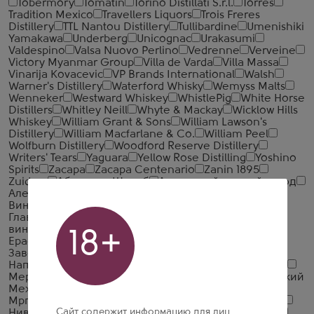
Tobermory
Tomatin
Torino Distillati S.r.l.
Torres
Tradition Mexico
Travellers Liquors
Trois Freres
Distillery
TTL Nantou Distillery
Tullibardine
Umenishiki
Yamakawa
Underberg
Unicognac
Urakasumi
Valdespino
Valsa Nuovo Perlino
Vedrenne
Verveine
Victory Myanmar Group
Villa de Varda
Villa Massa
Vinarija Kovacevic
VP Brands International
Walsh
Warner's Distillery
Waterford Whisky
Wemyss Malts
Wenneker
Westward Whiskey
WhistlePig
White Horse
Distillers
Whitley Neill
Whyte & Mackay
Wicklow Hills
Whiskey
William Grant & Sons
William Lawson's
Distillery
William Macfarlane & Co.
William Peel
Wolfburn Distillery
Woodford Reserve Distillery
Writers' Tears
Yaguara
Yellow Rose Distilling
Yoshino
Spirits
Zacapa
Zacapa Centenario
Zanin 1895
Zuidam
Абшерон-Шараб
Авшарский винный завод
Алеф-Виналь-Крым
Альянс-1892
Арагет
Арсенал
Вин
Бахчисарай ВКЗ
Веди Алко
ВКК Русь
Главспиртпром
Грейн Алко
ДВКЗ (Дербентский
винно-коньячный завод)
Дом Грузинского Вина
18+
Ерасхский винный завод
Ереванский Коньячный
Завод
Иронсан
КВС
Компания Алкогольных
Напитков Алаверди
Крымская Водочная Компания
Мердзаванский коньячный завод
ММВЗ (Московский
Межреспубликанский Винодельческий Завод)
Мргашен Винно-коньячный завод
Национал Алко
Сайт содержит информацию для лиц
Нива
Новокубанское
ООО ССБ
Первомайский