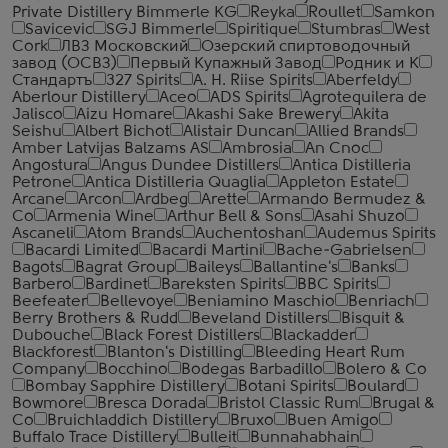
Private Distillery Bimmerle KG
Reyka
Roullet
Samkon
Savicevic
SGJ Bimmerle
Spiritique
Stumbras
West
Cork
ЛВЗ Московский
Озерский спиртоводочный
завод (ОСВЗ)
Первый Купажный Завод
Родник и К
Стандартъ
327 Spirits
A. H. Riise Spirits
Aberfeldy
Aberlour Distillery
Aceo
ADS Spirits
Agrotequilera de
Jalisco
Aizu Homare
Akashi Sake Brewery
Akita
Seishu
Albert Bichot
Alistair Duncan
Allied Brands
Amber Latvijas Balzams AS
Ambrosia
An Cnoc
Angostura
Angus Dundee Distillers
Antica Distilleria
Petrone
Antica Distilleria Quaglia
Appleton Estate
Arcane
Arcon
Ardbeg
Arette
Armando Bermudez &
Co
Armenia Wine
Arthur Bell & Sons
Asahi Shuzo
Ascaneli
Atom Brands
Auchentoshan
Audemus Spirits
Bacardi Limited
Bacardi Martini
Bache-Gabrielsen
Bagots
Bagrat Group
Baileys
Ballantine's
Banks
Barbero
Bardinet
Bareksten Spirits
BBC Spirits
Beefeater
Bellevoye
Beniamino Maschio
Benriach
Berry Brothers & Rudd
Beveland Distillers
Bisquit &
Dubouche
Black Forest Distillers
Blackadder
Blackforest
Blanton's Distilling
Bleeding Heart Rum
Company
Bocchino
Bodegas Barbadillo
Bolero & Co
Bombay Sapphire Distillery
Botani Spirits
Boulard
Bowmore
Bresca Dorada
Bristol Classic Rum
Brugal &
Co
Bruichladdich Distillery
Bruxo
Buen Amigo
Buffalo Trace Distillery
Bulleit
Bunnahabhain