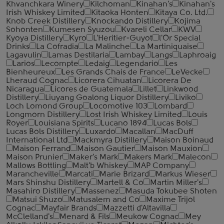
Khvanchkara Winery
Kilchoman
Kinahan's
Kinahan's
Irish Whiskey Limited
Kitaoka Honten
Kitaya Co. Ltd.
Knob Creek Distillery
Knockando Distillery
Kojima
Sohonten
Kumesen Syuzou
Kvareli Cellar
KWV
Kyoya Distillery
Kyro
L'Heritier-Guyot
l'Or Special
Drinks
La Cofradia
La Malinche
La Martiniquaise
Lagavulin
Lamas Destilaria
Lambay
Langs
Laphroaig
Larios
Lecompte
Ledaig
Legendario
Les
Bienheureux
Les Grands Chais de France
LeVecke
Lheraud Cognac
Licorera Cihuatan
Licorera De
Nicaragua
Licores de Guatemala
Lillet
Linkwood
Distillery
Liuyang Goalong Liquor Distillery
Liviko
Loch Lomond Group
Locomotive 103
Lombard
Longmorn Distillery
Lost Irish Whiskey Limited
Louis
Royer
Louisiana Spirits
Lucano 1894
Lucas Bols
Lucas Bols Distillery
Luxardo
Macallan
MacDuff
International Ltd
Mackmyra Distillery
Maison Boinaud
Maison Ferrand
Maison Gautier
Maison Mauxion
Maison Prunier
Maker's Mark
Makers Mark
Malecon
Mallows Bottling
Malt'b Whiskey
MAP Company
Marancheville
Marcati
Marie Brizard
Markus Wieser
Mars Shinshu Distillery
Martell & Co
Martin Miller's
Masahiro Distillery
Massenez
Masuda Tokubee Shoten
Matsui Shuzo
Matusalem and Co
Maxime Trijol
Cognac
Mayfair Brands
Mazzetti d'Altavilla
McClelland's
Menard & Fils
Meukow Cognac
Mey