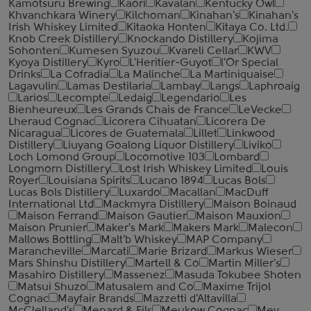
Kamotsuru Brewing
Kaori
Kavalan
Kentucky Owl
Khvanchkara Winery
Kilchoman
Kinahan's
Kinahan's
Irish Whiskey Limited
Kitaoka Honten
Kitaya Co. Ltd.
Knob Creek Distillery
Knockando Distillery
Kojima
Sohonten
Kumesen Syuzou
Kvareli Cellar
KWV
Kyoya Distillery
Kyro
L'Heritier-Guyot
l'Or Special
Drinks
La Cofradia
La Malinche
La Martiniquaise
Lagavulin
Lamas Destilaria
Lambay
Langs
Laphroaig
Larios
Lecompte
Ledaig
Legendario
Les
Bienheureux
Les Grands Chais de France
LeVecke
Lheraud Cognac
Licorera Cihuatan
Licorera De
Nicaragua
Licores de Guatemala
Lillet
Linkwood
Distillery
Liuyang Goalong Liquor Distillery
Liviko
Loch Lomond Group
Locomotive 103
Lombard
Longmorn Distillery
Lost Irish Whiskey Limited
Louis
Royer
Louisiana Spirits
Lucano 1894
Lucas Bols
Lucas Bols Distillery
Luxardo
Macallan
MacDuff
International Ltd
Mackmyra Distillery
Maison Boinaud
Maison Ferrand
Maison Gautier
Maison Mauxion
Maison Prunier
Maker's Mark
Makers Mark
Malecon
Mallows Bottling
Malt'b Whiskey
MAP Company
Marancheville
Marcati
Marie Brizard
Markus Wieser
Mars Shinshu Distillery
Martell & Co
Martin Miller's
Masahiro Distillery
Massenez
Masuda Tokubee Shoten
Matsui Shuzo
Matusalem and Co
Maxime Trijol
Cognac
Mayfair Brands
Mazzetti d'Altavilla