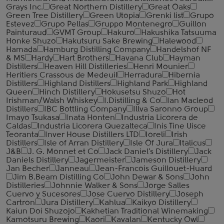
Grays Inc.
Great Northern Distillery
Great Oaks
Green Tree Distillery
Green Utopia
Grenki list
Grupo
Estevez
Grupo Pellas
Gruppo Montenegro
Guillon
Painturaud
GVMT Group
Hakuro
Hakushika Tatsuuma
Honke Shuzo
Hakutsuru Sake Brewing
Halewood
Hamada
Hamburg Distilling Company
Handelshof NF
& MS
Hardy
Hart Brothers
Havana Club
Hayman
Distillers
Heaven Hill Distilleries
Henri Mounier
Heritiers Crassous de Medeuil
Herradura
Hibernia
Distillers
Highland Distillers
Highland Park
Highland
Queen
Hinch Distillery
Hokusetsu Shuzo
Hot
Irishman/Walsh Whiskey
I.Distilling & Co
Ian Macleod
Distillers
IBC Bottling Company
Illva Saronno Group
Imayo Tsukasa
Inata Honten
Industria Licorera de
Caldas
Industria Licorera Quezalteca
Inis Tine Uisce
Teoranta
Inver House Distillers LTD
Ioreli
Irish
Distillers
Isle of Arran Distillery
Isle Of Jura
Italicus
J&B
J. G. Monnet et Co
Jack Daniel's Distillery
Jack
Daniels Distillery
Jagermeister
Jameson Distillery
Jan Becher
Janneau
Jean-Francois Guillouet-Huard
Jim B.Beam Distilling Co
John Dewar & Sons
John
Distilleries
Johnnie Walker & Sons
Jorge Salles
Cuervo y Sucesores
Jose Cuervo Distillery
Joseph
Cartron
Jura Distillery
Kahlua
Kaikyo Distillery
Kaiun Doi Shuzojo
Kakhetian Traditional Winemaking
Kamotsuru Brewing
Kaori
Kavalan
Kentucky Owl