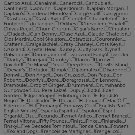
Campo Azul
Canaima
Canerock
Canoubier
Cantinero
Caorunn
Caperdonich
Captain Morgan
Captain's
Cardenal Mendoza
Cargo Cult
Carrygreen
Castlecraig
CastleSword
Cenote
Chameleon
de
Fontpinot
du Tariquet
Orkhevi
Chevalier d'Espalet
Chivas Regal
Chum Churum
Cigar's Barrel
Cihuatan
Cladach
Clan Denny
Clase Azul
Claude Chatelier
Clos Martin
Cool Skeleton
Cotswolds
Couronnier
Crafter's
Craigellachie
Crazy Charley
Cross Keys
Cruxland
Crystal Head
Cubay
Cutty Sark
Cynar
Dalwhinnie
Dame Jeanne
Danza del Fuego
Danzka
Darby's
Darejani
Darnley's
Daron
Darrow
Davidoff
De Marsy
Deau
Deep Forest
Devil's Island
Dewar's
Dictador
Dimple
Diplomatico
Disaronno
Domwill
Don Angel
Don Cruzado
Don Papa
Don
Roberto
Doorly's
Dora
Doragrossa
Dr. Lennon
Drambuie
Drop of Ginger
Drummers
Drumshanbo
Gunpowder
Du Pere Laize
Dupuy
Eddu
Eden
Garden
Edgar Sopper
Edinburgh Gin
El Bandido
Negro
El Destilador
El Dorado
El Jimador
Elad'Or
Eldermen
Elit
Embargo
Embassy Club
English Park
English Whisky
Espanta Espiritus
Espolon
Esprit
Organic
Etsu
Facundo
Fernet Antico
Fernet Branca
Fernet Vittone
Fifty Pounds
Finist
Finka
Finlandia
Finsky
Five Decades Tomintoul
Flor de Cana
Fowler's
Fox and Dogs
Francois de Martignac
Frangelico