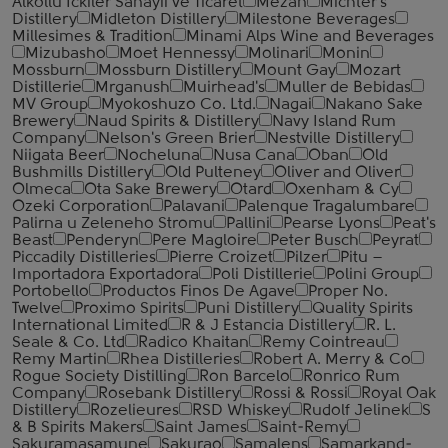
Alkollu Ickiler Sanayii ve Ticaret
Mezan
Michter's
Distillery
Midleton Distillery
Milestone Beverages
Millesimes & Tradition
Minami Alps Wine and Beverages
Mizubasho
Moet Hennessy
Molinari
Monin
Mossburn
Mossburn Distillery
Mount Gay
Mozart
Distillerie
Mrganush
Muirhead's
Muller de Bebidas
MV Group
Myokoshuzo Co. Ltd.
Nagai
Nakano Sake
Brewery
Naud Spirits & Distillery
Navy Island Rum
Company
Nelson's Green Brier
Nestville Distillery
Niigata Beer
Nocheluna
Nusa Cana
Oban
Old
Bushmills Distillery
Old Pulteney
Oliver and Oliver
Olmeca
Ota Sake Brewery
Otard
Oxenham & Cy
Ozeki Corporation
Palavani
Palenque Tragalumbare
Palirna u Zeleneho Stromu
Pallini
Pearse Lyons
Peat's
Beast
Penderyn
Pere Magloire
Peter Busch
Peyrat
Piccadily Distilleries
Pierre Croizet
Pilzer
Pitu –
Importadora Exportadora
Poli Distillerie
Polini Group
Portobello
Productos Finos De Agave
Proper No.
Twelve
Proximo Spirits
Puni Distillery
Quality Spirits
International Limited
R & J Estancia Distillery
R. L.
Seale & Co. Ltd
Radico Khaitan
Remy Cointreau
Remy Martin
Rhea Distilleries
Robert A. Merry & Co
Rogue Society Distilling
Ron Barcelo
Ronrico Rum
Company
Rosebank Distillery
Rossi & Rossi
Royal Oak
Distillery
Rozelieures
RSD Whiskey
Rudolf Jelinek
S
& B Spirits Makers
Saint James
Saint-Remy
Sakuramasamune
Sakurao
Samalens
Samarkand-