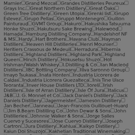
Marnier
Grand Mezcal
Grandes Distilleries Peureux
Grays Inc.
Great Northern Distillery
Great Oaks
Green Tree Distillery
Green Utopia
Grenki list
Grupo
Estevez
Grupo Pellas
Gruppo Montenegro
Guillon
Painturaud
GVMT Group
Hakuro
Hakushika Tatsuuma
Honke Shuzo
Hakutsuru Sake Brewing
Halewood
Hamada
Hamburg Distilling Company
Handelshof NF
& MS
Hardy
Hart Brothers
Havana Club
Hayman
Distillers
Heaven Hill Distilleries
Henri Mounier
Heritiers Crassous de Medeuil
Herradura
Hibernia
Distillers
Highland Distillers
Highland Park
Highland
Queen
Hinch Distillery
Hokusetsu Shuzo
Hot
Irishman/Walsh Whiskey
I.Distilling & Co
Ian Macleod
Distillers
IBC Bottling Company
Illva Saronno Group
Imayo Tsukasa
Inata Honten
Industria Licorera de
Caldas
Industria Licorera Quezalteca
Inis Tine Uisce
Teoranta
Inver House Distillers LTD
Ioreli
Irish
Distillers
Isle of Arran Distillery
Isle Of Jura
Italicus
J&B
J. G. Monnet et Co
Jack Daniel's Distillery
Jack
Daniels Distillery
Jagermeister
Jameson Distillery
Jan Becher
Janneau
Jean-Francois Guillouet-Huard
Jim B.Beam Distilling Co
John Dewar & Sons
John
Distilleries
Johnnie Walker & Sons
Jorge Salles
Cuervo y Sucesores
Jose Cuervo Distillery
Joseph
Cartron
Jura Distillery
Kahlua
Kaikyo Distillery
Kaiun Doi Shuzojo
Kakhetian Traditional Winemaking