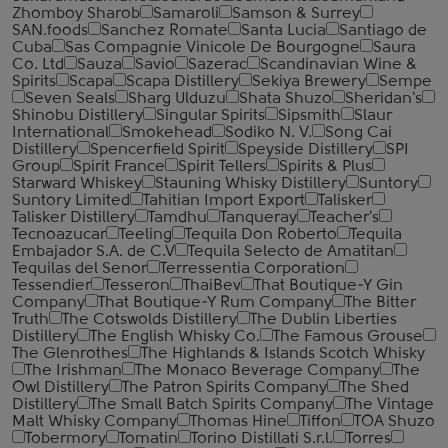
Zhomboy Sharob
Samaroli
Samson & Surrey
SAN.foods
Sanchez Romate
Santa Lucia
Santiago de
Cuba
Sas Compagnie Vinicole De Bourgogne
Saura
Co. Ltd
Sauza
Savio
Sazerac
Scandinavian Wine &
Spirits
Scapa
Scapa Distillery
Sekiya Brewery
Sempe
Seven Seals
Sharg Ulduzu
Shata Shuzo
Sheridan's
Shinobu Distillery
Singular Spirits
Sipsmith
Slaur
International
Smokehead
Sodiko N. V.
Song Cai
Distillery
Spencerfield Spirit
Speyside Distillery
SPI
Group
Spirit France
Spirit Tellers
Spirits & Plus
Starward Whiskey
Stauning Whisky Distillery
Suntory
Suntory Limited
Tahitian Import Export
Talisker
Talisker Distillery
Tamdhu
Tanqueray
Teacher's
Tecnoazucar
Teeling
Tequila Don Roberto
Tequila
Embajador S.A. de C.V
Tequila Selecto de Amatitan
Tequilas del Senor
Terressentia Corporation
Tessendier
Tesseron
ThaiBev
That Boutique-Y Gin
Company
That Boutique-Y Rum Company
The Bitter
Truth
The Cotswolds Distillery
The Dublin Liberties
Distillery
The English Whisky Co.
The Famous Grouse
The Glenrothes
The Highlands & Islands Scotch Whisky
The Irishman
The Monaco Beverage Company
The
Owl Distillery
The Patron Spirits Company
The Shed
Distillery
The Small Batch Spirits Company
The Vintage
Malt Whisky Company
Thomas Hine
Tiffon
TOA Shuzo
Tobermory
Tomatin
Torino Distillati S.r.l.
Torres