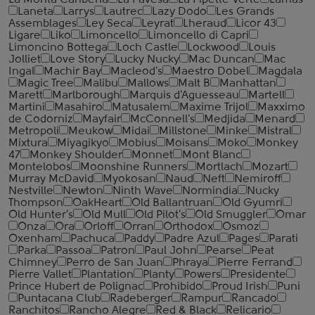
La Morita Caribena
La Pavesa
La Pipette Verte
Lamas
Laneta
Larrys
Lautrec
Lazy Dodo
Les Grands
Assemblages
Ley Seca
Leyrat
Lheraud
Licor 43
Ligare
Liko
Limoncello
Limoncello di Capri
Limoncino Bottega
Loch Castle
Lockwood
Louis
Jolliet
Love Story
Lucky Nucky
Mac Duncan
Mac
Ingal
Machir Bay
Macleod's
Maestro Dobel
Magdala
Magic Tree
Malibu
Mallows
Malt B
Manhattan
Marett
Marlborough
Marquis d'Aguesseau
Martell
Martini
Masahiro
Matusalem
Maxime Trijol
Maxximo
de Codorniz
Mayfair
McConnell's
Medjida
Menard
Metropoli
Meukow
Midai
Millstone
Minke
Mistral
Mixtura
Miyagikyo
Mobius
Moisans
Moko
Monkey
47
Monkey Shoulder
Monnet
Mont Blanc
Montelobos
Moonshine Runners
Mortlach
Mozart
Murray McDavid
Myokosan
Naud
Neft
Nemiroff
Nestville
Newton
Ninth Wave
Normindia
Nucky
Thompson
OakHeart
Old Ballantruan
Old Gyumri
Old Hunter's
Old Mull
Old Pilot's
Old Smuggler
Omar
Onza
Ora
Orloff
Orran
Orthodox
Osmoz
Oxenham
Pachuca
Paddy
Padre Azul
Pages
Parati
Parka
Passoa
Patron
Paul John
Pearse
Peat
Chimney
Perro de San Juan
Phraya
Pierre Ferrand
Pierre Vallet
Plantation
Planty
Powers
Presidente
Prince Hubert de Polignac
Prohibido
Proud Irish
Puni
Puntacana Club
Radeberger
Rampur
Rancado
Ranchitos
Rancho Alegre
Red & Black
Relicario