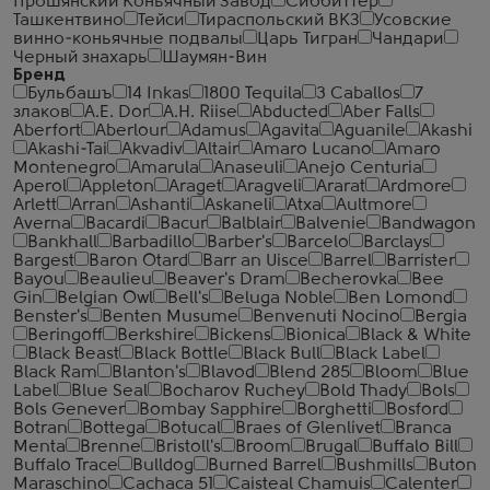
Прошянский Коньячный Завод
Сиббиттер
Ташкентвино
Тейси
Тираспольский ВКЗ
Усовские
винно-коньячные подвалы
Царь Тигран
Чандари
Черный знахарь
Шаумян-Вин
Бренд
Бульбашъ
14 Inkas
1800 Tequila
3 Caballos
7
злаков
A.E. Dor
A.H. Riise
Abducted
Aber Falls
Aberfort
Aberlour
Adamus
Agavita
Aguanile
Akashi
Akashi-Tai
Akvadiv
Altair
Amaro Lucano
Amaro
Montenegro
Amarula
Anaseuli
Anejo Centuria
Aperol
Appleton
Araget
Aragveli
Ararat
Ardmore
Arlett
Arran
Ashanti
Askaneli
Atxa
Aultmore
Averna
Bacardi
Bacur
Balblair
Balvenie
Bandwagon
Bankhall
Barbadillo
Barber's
Barcelo
Barclays
Bargest
Baron Otard
Barr an Uisce
Barrel
Barrister
Bayou
Beaulieu
Beaver's Dram
Becherovka
Bee
Gin
Belgian Owl
Bell's
Beluga Noble
Ben Lomond
Benster's
Benten Musume
Benvenuti Nocino
Bergia
Beringoff
Berkshire
Bickens
Bionica
Black & White
Black Beast
Black Bottle
Black Bull
Black Label
Black Ram
Blanton's
Blavod
Blend 285
Bloom
Blue
Label
Blue Seal
Bocharov Ruchey
Bold Thady
Bols
Bols Genever
Bombay Sapphire
Borghetti
Bosford
Botran
Bottega
Botucal
Braes of Glenlivet
Branca
Menta
Brenne
Bristoll's
Broom
Brugal
Buffalo Bill
Buffalo Trace
Bulldog
Burned Barrel
Bushmills
Buton
Maraschino
Cachaca 51
Caisteal Chamuis
Calenter