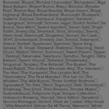
Remeslo
Ricard
Richard Chancellor
Richardson
Riga
Black Balsam
Robert Burns
Roku
Romios
Rooster
Rojo
Roshel Bay
Royal Brackla
Royal Green
Royal
Highland
Royal Ranthambore
Rumundo
Rustaveli
Sadler's
Saimaa
Sambuca
SangSom
Santero
Scapegrace
Schmidt
Schnee Jager
Scotch Terrier
Se
Busca
Sea Witch
Select Aperitivo
Seven Tails
Shark
Tooth
Sheep Dip
Sherlock
Shin
Shinobu
Sierra
Silver Seal
Silvermalt
Singleton
Sinner
Sir Clark
SKYY
Smokestack
Smokey Joe
Smola
Soberano
Solera
Sorbet
Sparkman
Sperone
Spice King
Spisska
St. Graal
Starward
Stateless
Stauning
Steel
Drum
Stoker
Storm
Summum
Sweet Poison
Taigun
Taisteal
Takamaka
Taketsuru
Tamdhu
Tanglin
Tatra
Balsam
Tavern Hound
Tbilisoba
Tchaikovsky
Tengumai
Tenjaku
The Botanist
The Busker
The
Dead Rabbit
The Galtee Mountain Boy
The Glenlee
The Hive
The Kurayoshi
The London №1
The
Observatory
The Peat Monster
The San-In
The
Whistler
The Wild Bunch
Three Scottish Brothers
Tigranakert
Tio Toto
Tito's
Togouchi
Toki
Tomintoul
Torabhaig
Tres Erres
Trois Rivieres
Trouble Maker
Tsukinokatsura
Tullamore Dew
Unique Collection
Urakasumi Brewery
Vaccari
Vana Tallinn
Varadero
Vecchia Romagna
Veroni
Viejo de Caldas
Villa Giusti
Villa Maestrini
Volcan De Mi Tierra
Warner's
White