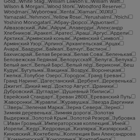
Gold
White Stag
William Lawson's
William Watt
Wilson & Morgan
Wood Stork
Woodford Reserve
Woodman
Wyborowa
Xenta
Xiaman
XUXU
Yamazaki
Yehmon
Yellow Rose
Yerushalmi
Yoichi
Yoshino Monogatari
Абрау-Дюрсо
Адъютант
Айвазовский
Айк
Айрум
Алаверди
Александр
Хлебников
Аракел
Аратес
Араш
Аргус
Ардели
Арктика
Армянский коньяк
Армянский Символ
Армянский Узор
Арпинэ
Архангельская
Арцах
Ачара
Баадури
Байкал
Балчуг
Бастион
Бахчисарай
Белая Березка
Белая Сова
Беленькая
Беловежская Ледяная
БелорусскаЯ
Белуга
Белуха
Белый аист
Белый Барс
Белый лёд
Берикони
Беш
Кудук
Бугульма
Вакцина
Воздух
Воронецкая
Гжелка
Голубое Озеро
Городок
Гранд Ереван
Гранд Нарине
Дагестанский
Дербент
Деревенька
Джигит
Дикий мед
Доктор Август
Драники
Дубровский
Дугладзе
Душевный Тбилиси
Еврейский Стандарт
Ереван 2800
Ереванский Путь
Жаворонки
Журавли
Журавушка
Звезда Даргинии
Зверь
Зеленая Марка
Зерна Севера
Зерно
Зимняя деревенька
Зимняя дорога
Золотая
Выдержка
Золотой Крым
Золотой Резерв
Зубровка
Иван Грозный
Императорская коллекция
Иней
Иорели
Кедр
Кедровица
Кизлярка
Кизлярский
Киновский
Коктебель
Коллекция Вин Александрова
Командирский
Коноплянка
Контрабанда