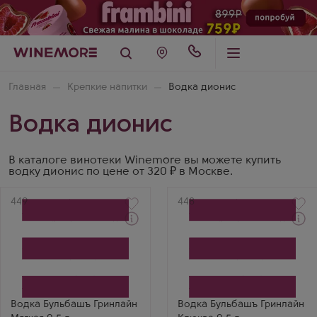
Главная
Крепкие напитки
Водка дионис
Водка дионис
В каталоге винотеки Winemore вы можете купить
водку дионис по цене от 320 ₽ в Москве.
Артикул
449
Артикул
448
Водка
Водка
Bulbash Greenline Soft
Bulbash Greenline
Производитель
Cranberry
Дионис
Производитель
Бренд
Дионис
Бульбашъ
Бренд
Бульбашъ
Водка Бульбашъ Гринлайн
Водка Бульбашъ Гринлайн