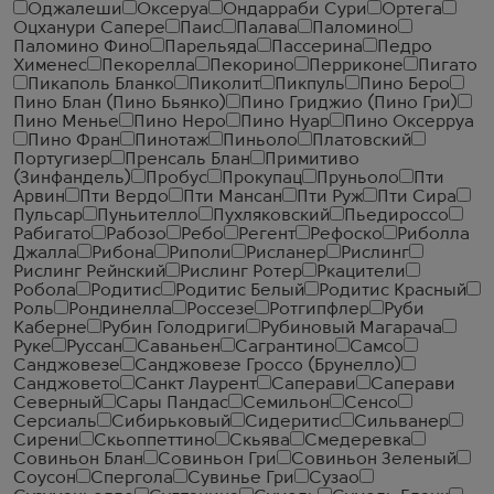
Оджалеши
Оксеруа
Ондарраби Сури
Ортега
Оцханури Сапере
Паис
Палава
Паломино
Паломино Фино
Парельяда
Пассерина
Педро
Хименес
Пекорелла
Пекорино
Перриконе
Пигато
Пикаполь Бланко
Пиколит
Пикпуль
Пино Беро
Пино Блан (Пино Бьянко)
Пино Гриджио (Пино Гри)
Пино Менье
Пино Неро
Пино Нуар
Пино Оксерруа
Пино Фран
Пинотаж
Пиньоло
Платовский
Португизер
Пренсаль Блан
Примитиво
(Зинфандель)
Пробус
Прокупац
Пруньоло
Пти
Арвин
Пти Вердо
Пти Мансан
Пти Руж
Пти Сира
Пульсар
Пуньителло
Пухляковский
Пьедироссо
Рабигато
Рабозо
Ребо
Регент
Рефоско
Риболла
Джалла
Рибона
Риполи
Рисланер
Рислинг
Рислинг Рейнский
Рислинг Ротер
Ркацители
Робола
Родитис
Родитис Белый
Родитис Красный
Роль
Рондинелла
Россезе
Ротгипфлер
Руби
Каберне
Рубин Голодриги
Рубиновый Магарача
Руке
Руссан
Саваньен
Сагрантино
Самсо
Санджовезе
Санджовезе Гроссо (Брунелло)
Санджовето
Санкт Лаурент
Саперави
Саперави
Северный
Сары Пандас
Семильон
Сенсо
Серсиаль
Сибирьковый
Сидеритис
Сильванер
Сирени
Скьоппеттино
Скьява
Смедеревка
Совиньон Блан
Совиньон Гри
Совиньон Зеленый
Соусон
Спергола
Сувинье Гри
Сузао