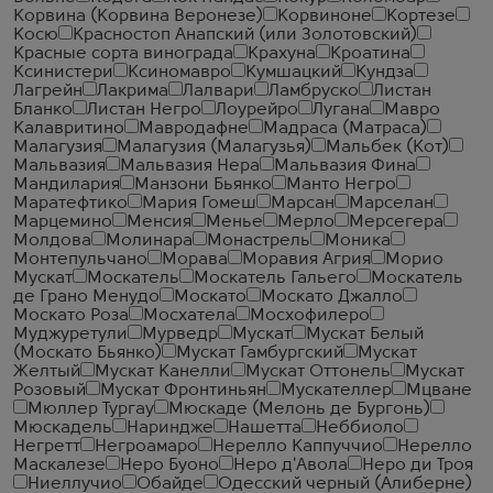
Корвина (Корвина Веронезе)
Корвиноне
Кортезе
Косю
Красностоп Анапский (или Золотовский)
Красные сорта винограда
Крахуна
Кроатина
Ксинистери
Ксиномавро
Кумшацкий
Кундза
Лагрейн
Лакрима
Лалвари
Ламбруско
Листан
Бланко
Листан Негро
Лоурейро
Лугана
Мавро
Калавритино
Мавродафне
Мадраса (Матраса)
Малагузия
Малагузия (Малагузья)
Мальбек (Кот)
Мальвазия
Мальвазия Нера
Мальвазия Фина
Мандилария
Манзони Бьянко
Манто Негро
Маратефтико
Мария Гомеш
Марсан
Марселан
Марцемино
Менсия
Менье
Мерло
Мерсегера
Молдова
Молинара
Монастрель
Моника
Монтепульчано
Морава
Моравия Агрия
Морио
Мускат
Москатель
Москатель Гальего
Москатель
де Грано Менудо
Москато
Москато Джалло
Москато Роза
Мосхатела
Мосхофилеро
Муджуретули
Мурведр
Мускат
Мускат Белый
(Москато Бьянко)
Мускат Гамбургский
Мускат
Желтый
Мускат Канелли
Мускат Оттонель
Мускат
Розовый
Мускат Фронтиньян
Мускателлер
Мцване
Мюллер Тургау
Мюскаде (Мелонь де Бургонь)
Мюскадель
Нариндже
Нашетта
Неббиоло
Негретт
Негроамаро
Нерелло Каппуччио
Нерелло
Маскалезе
Неро Буоно
Неро д'Авола
Неро ди Троя
Ниеллучио
Обайде
Одесский черный (Алиберне)