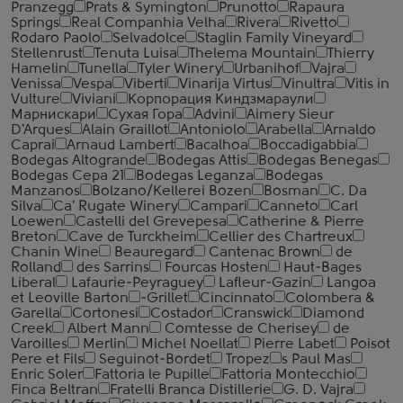
Pranzegg
Prats & Symington
Prunotto
Rapaura
Springs
Real Companhia Velha
Rivera
Rivetto
Rodaro Paolo
Selvadolce
Staglin Family Vineyard
Stellenrust
Tenuta Luisa
Thelema Mountain
Thierry
Hamelin
Tunella
Tyler Winery
Urbanihof
Vajra
Venissa
Vespa
Viberti
Vinarija Virtus
Vinultra
Vitis in
Vulture
Viviani
Корпорация Киндзмараули
Марнискари
Сухая Гора
Advini
Aimery Sieur
D'Arques
Alain Graillot
Antoniolo
Arabella
Arnaldo
Caprai
Arnaud Lambert
Bacalhoa
Boccadigabbia
Bodegas Altogrande
Bodegas Attis
Bodegas Benegas
Bodegas Cepa 21
Bodegas Leganza
Bodegas
Manzanos
Bolzano/Kellerei Bozen
Bosman
C. Da
Silva
Ca' Rugate Winery
Campari
Canneto
Carl
Loewen
Castelli del Grevepesa
Catherine & Pierre
Breton
Cave de Turckheim
Cellier des Chartreux
Chanin Wine
Beauregard
Cantenac Brown
de
Rolland
des Sarrins
Fourcas Hosten
Haut-Bages
Liberal
Lafaurie-Peyraguey
Lafleur-Gazin
Langoa
et Leoville Barton
-Grillet
Cincinnato
Colombera &
Garella
Cortonesi
Costador
Cranswick
Diamond
Creek
Albert Mann
Comtesse de Cherisey
de
Varoilles
Merlin
Michel Noellat
Pierre Labet
Poisot
Pere et Fils
Seguinot-Bordet
Tropez
s Paul Mas
Enric Soler
Fattoria le Pupille
Fattoria Montecchio
Finca Beltran
Fratelli Branca Distillerie
G. D. Vajra