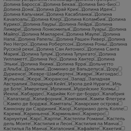
Долина Баросса
Долина Бекаа
Долина Био-Био
Долина Дона
Долина Драй Крик
Долина Иден
Долина Кальчаки
Долина Касабланка
Долина
Качапоаль
Долина Клер
Долина Коламбия
Долина
Курико
Долина Лауры
Долина Лейда
Долина
Лимари
Долина Лонкомилья
Долина Луары
Долина
Майпо
Долина Макларен
Долина Мауле
Долина
Напа
Долина Рапель
Долина Рашен Ривер
Долина
Рио Негро
Долина Робертсон
Долина Роны
Долина
Русской реки
Долина Сан Антонио
Долина Санта
Мария
Долина Тулум
Долина Тупунгато
Долина
Уилламетт
Долина Уко
Долина Хантер
Долина
Эльки
Долина Якима
Долина Ярра
Дольчетто
д'Альба
Дольяни
Доминио де Вальдепуса
Дору
Дуриенсе
Жевре-Шамбертен
Живри
Жигондас
Жульена
Жюра
Жюрансон
Запад
Западная
Австралия
Западный Кейп
Изола дей Нураги
Иль
де Боте
Имеретия
Ирпиния
Иудейские Холмы
Йекла
Кабардес
Кадийяк Кот-де-Бордо
Калабрия
Калатаюд
Калифорния
Кампания
Кампи Флегреи
Кампо де Борджа
Кампталь
Канарские острова
Каннонау ди Сардиния
Каор
Каприано дель Колле
Карема
Кариньена
Карминьяно
Карнерос
Карнунтум
Карс
Картли
Кастелли Романи
Кастель
дель Монте
Кастилия и Леон
Кастилия ла Манча
Кастилья Ла Манча
Каталония
Кафайяте
Кахетия