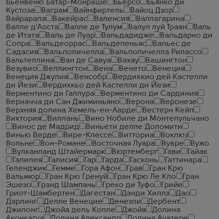
Бьенвеню Батар-Монраше
Бьерсо
Бьянко ди
Кустоза
Ваграм
Вайнфиртель
Вайоц Дзор
Вайрарапа
Вакейрас
Валенсия
Валлагарина
Валле д'Аоста
Валле де Тулум
Валул луй Траян
Валь
де Итата
Валь де Луар
Вальдадидже
Вальдарно ди
Сопра
Вальдеоррас
Вальдепеньяс
Вальес де
Садасия
Вальполичелла
Вальполичелла Рипассо
Вальтеллина
Ван де Савуа
Вахау
Вашингтон
Везувио
Веллингтон
Вена
Венето
Венеция
Венеция Джулия
Венсобр
Вердиккио дей Кастелли
ди Йези
Вердиккьо дей Кастелли ди Йези
Верментино ди Галлура
Верментино ди Сардиния
Верначча ди Сан Джиминьяно
Верона
Веронезе
Верхняя долина Хемель-ен-Аарде
Вестерн Кейп
Виктория
Виллань
Вино Нобиле ди Монтепульчано
Винос де Мадрид
Виньети делле Доломити
Винью Верде
Вире-Клессе
Витториа
Воклюз
Вольне
Вон-Романе
Восточная Луара
Вувре
Вужо
Вулканланд Штайермарк
Вюртемберг
Гави
Гайак
Галилея
Галисия
Гар
Гарда
Гасконь
Гаттинара
Геленджик
Гемме
Гора Афон
Грав
Гран Крю
Вальмюр
Гран Крю Гренуй
Гран Крю Ле Кло
Гран
Эшезо
Гранд Шампань
Греко ди Туфо
Грийе
Гриот-Шамбертен
Дагестан
Данди Хиллз
Дао
Дарлинг
Делле Венецие
Денезли
Дербент
Джилонг
Джойа дель Колле
Джойя
Долина
Аконкагуа
Долина Александр
Долина Ауатере