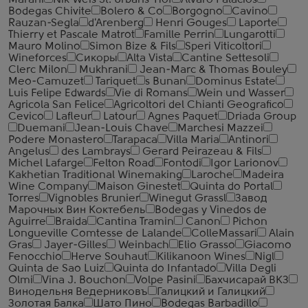
Marani
Nik Weis St. Urbans-Hof
Alvaro Palacios
Bodegas Chivite
Bolero & Co
Borgogno
Cavino
Rauzan-Segla
d'Arenberg
Henri Gouges
Laporte
Thierry et Pascale Matrot
Famille Perrin
Lungarotti
Mauro Molino
Simon Bize & Fils
Speri Viticoltori
Wineforces
Сикоры
Alta Vista
Cantine Settesoli
Clerc Milon
Mukhrani
Jean-Marc & Thomas Bouley
Meo-Camuzet
Tariquet
s Bunan
Dominus Estate
Luis Felipe Edwards
Vie di Romans
Wein und Wasser
Agricola San Felice
Agricoltori del Chianti Geografico
Cevico
Lafleur
Latour
Agnes Paquet
Driada Group
Duemani
Jean-Louis Chave
Marchesi Mazzei
Podere Monastero
Tarapaca
Villa Maria
Antinori
Angelus
des Lambrays
Gerard Peirazeau & Fils
Michel Lafarge
Felton Road
Fontodi
Igor Larionov
Kakhetian Traditional Winemaking
Laroche
Madeira
Wine Company
Maison Ginestet
Quinta do Portal
Torres
Vignobles Brunier
Winegut Grassl
Завод
Марочных Вин Коктебель
Bodegas y Vinedos de
Aguirre
Braida
Cantina Tramin
Canon
Pichon
Longueville Comtesse de Lalande
ColleMassari
Alain
Gras
Jayer-Gilles
Weinbach
Elio Grasso
Giacomo
Fenocchio
Herve Souhaut
Kilikanoon Wines
Nigl
Quinta de Sao Luiz
Quinta do Infantado
Villa Degli
Olmi
Vina J. Bouchon
Volpe Pasini
Бахчисарай ВКЗ
Винодельня Ведерниковъ
Галицкий и Галицкий
Золотая Балка
Шато Пино
Bodegas Barbadillo