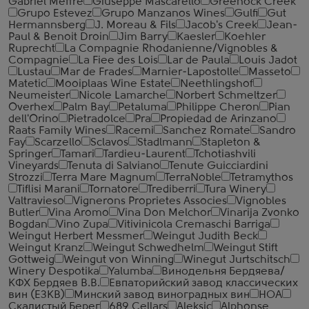
Gabriel Meffre
Giuseppe Mascarello
Greenock Creek
Grupo Estevez
Grupo Manzanos Wines
Gulfi
Gut
Hermannsberg
J. Moreau & Fils
Jacob's Creek
Jean-
Paul & Benoit Droin
Jim Barry
Kaesler
Koehler
Ruprecht
La Compagnie Rhodanienne/Vignobles &
Compagnie
La Fiee des Lois
Lar de Paula
Louis Jadot
Lustau
Mar de Frades
Marnier-Lapostolle
Masseto
Matetic
Mooiplaas Wine Estate
Neethlingshof
Neumeister
Nicole Lamarche
Norbert Schmeltzer
Overhex
Palm Bay
Petaluma
Philippe Cheron
Pian
dell'Orino
Pietradolce
Pra
Propiedad de Arinzano
Raats Family Wines
Racemi
Sanchez Romate
Sandro
Fay
Scarzello
Sclavos
Stadlmann
Stapleton &
Springer
Tamari
Tardieu-Laurent
Tchotiashvili
Vineyards
Tenuta di Salviano
Tenute Guicciardini
Strozzi
Terra Mare Magnum
TerraNoble
Tetramythos
Tiflisi Marani
Tornatore
Trediberri
Tura Winery
Valtravieso
Vignerons Proprietes Associes
Vignobles
Butler
Vina Aromo
Vina Don Melchor
Vinarija Zvonko
Bogdan
Vino Zupa
Vitivinicola Cremaschi Barriga
Weingut Herbert Messmer
Weingut Judith Beck
Weingut Kranz
Weingut Schwedhelm
Weingut Stift
Gottweig
Weingut von Winning
Winegut Jurtschitsch
Winery Despotika
Yalumba
Винодельня Бердяева/
КФХ Бердяев В.В.
Евпаторийский завод классических
вин (ЕЗКВ)
Минский завод виноградных вин
НОА
Скалистый Берег
689 Cellars
Aleksic
Alphonse