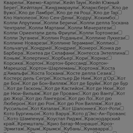
Кварели
Квемо-Картли
Кейп Таун
Кейп Южный
Берег
Кейптаун
Киндзмараули
Кларксберг
Кло де
Вужо
Кло де Ламбре
Кло де ля Рош
Кло де Тар
Кло Наполеон
Кло Сен-Дени
Кодру
Кокимбо
Колли Апрутини
Колли Беричи
Колли делла Тоскана
Чентрале
Колли Мартани
Колли Мачератези
Колли Ориентали дель Фриули
Колли Тортонези
Колли Эуганеи
Коллин Роданьен
Коллине Луккези
Коллине Новарези
Коллине Терамане
Коллио
Кольчагуа
Кондриё
Кондрие
Конеро
Конка де
Барбера
Контеа ди Склафани
Контесса Энтеллина
Коньяк
Копертино
Корбьер
Кори
Корнас
Корсика
Кортон
Кортон-Брессанд
Кортон-
Марешод
Кортон-Шарлемань
Кортона
Коста
д'Амальфи
Коста Тоскана
Косте делла Сезиа
Костерс дель Сегре
Костьер Де Ним
Кот д'Ор
Кот
де Бон
Кот де Бон-Вилляж
Кот де Бруйи
Кот де Бур
Кот де Гасконь
Кот де Кастийон
Кот де Нюи
Кот
де Нюи-Вильяж
Кот де Прованс
Кот дю Ванту
Кот
дю Жюр
Кот дю Лангедок
Кот дю Ло
Кот дю
Люберон
Кот дю Рон
Кот дю Рон Вилляж
Кот дю
Руссильон
Кот Каталан
Кот Шалоннез
Кот-Роти
Кото Бургиньон
Кото Варуа
Кото д'Экс-Ан-Прованс
Кото Шампенуа
Коустал Риджн
Краснодарский
край
Кремшталь
Крио Батар-Монраше
Кроз-
Эрмитаж
Крым
Крымск
Кубань
Кунаварра