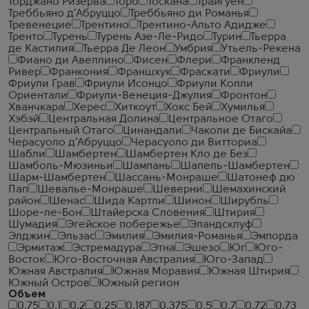
Торджано Ризерва
Торо
Тоскана
Трайгуен
Треббьяно д'Абруццо
Треббьяно ди Романья
Тревенецие
Трентино
Трентино-Альто Адидже
Тренто
Турень
Турень Азе-Ле-Ридо
Турин
Тьерра
де Кастилия
Тьерра Де Леон
Умбрия
Утьель-Рекена
Фиано ди Авеллино
Фисен
Флери
Франкленд
Ривер
Франкония
Франшхук
Фраскати
Фриули
Фриули Грав
Фриули Исонцо
Фриули Колли
Ориентали
Фриули-Венеция-Джулия
Фронтон
Хванчкара
Херес
Хиткоут
Хокс Бей
Хумилья
Хэбэй
Центральная Долина
Центральное Отаго
Центральный Отаго
Цинандали
Чаколи де Бискайа
Черасуоло д'Абруццо
Черасуоло ди Витториа
Шабли
Шамбертен
Шамбертен Кло де Без
Шамболь-Мюзиньи
Шампань
Шапель-Шамбертен
Шарм-Шамбертен
Шассань-Монраше
Шатонеф дю
Пап
Шевалье-Монраше
Шеверни
Шемахинский
район
Шенас
Шида Картли
Шинон
Ширубль
Шоре-ле-Бон
Штайерска Словения
Штирия
Шумадия
Эгейское побережье
Эландсклуф
Элджин
Эльзас
Эмилия
Эмилия-Романья
Эмпорда
Эрмитаж
Эстремадура
Этна
Эшезо
Юг
Юго-
Восток
Юго-Восточная Австралия
Юго-Запад
Южная Австралия
Южная Моравия
Южная Штирия
Южный Остров
Южный регион
Объем
0.75
0.1
0.2
0.25
0.187
0.375
0.5
0.7
0.72
0.73