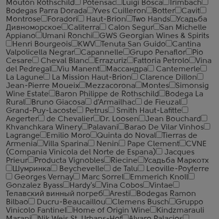
Mouton Rothschild
Potensac
Luigi Bosca
Trimbach
Bodegas Parra Dorada
Yves Cuilleron
Botter
Cavit
Montrose
Foradori
Haut-Brion
Two Hands
Усадьба
Дивноморское
Caliterra
Calon Segur
San Michelle
Appiano
Umani Ronchi
GWS Georgian Wines & Spirits
Henri Bourgeois
KWV
Tenuta San Guido
Cantina
Valpolicella Negrar
Capannelle
Grupo Penaflor
Pio
Cesare
Cheval Blanc
Errazuriz
Fattoria Petrolo
Vina
del Pedregal
Viu Manent
Массандра
Cantemerle
La Lagune
La Mission Haut-Brion
Clarence Dillon
Jean-Pierre Moueix
Mezzacorona
Montes
Simonsig
Wine Estate
Baron Philippe de Rothschild
Bodega La
Rural
Bruno Giacosa
d'Armailhac
de Fieuzal
Grand-Puy-Lacoste
Petrus
Smith Haut-Lafitte
Aegerter
de Chevalier
Dr. Loosen
Jean Bouchard
Khvanchkara Winery
Palavani
Barao De Vilar Vinhos
Lagrange
Emilio Moro
Quinta do Noval
Tierras de
Armenia
Villa Sparina
Nenin
Pape Clement
CVNE
(Compania Vinicola del Norte de Espana)
Jacques
Prieur
Producta Vignobles
Riecine
Усадьба Маркотх
Шумринка
Beychevelle
de Talu
Leoville-Poyferre
Georges Vernay
Marc Sorrel
Emmerich Knoll
Gonzalez Byass
Hardy's
Vina Cobos
Vintae
Телавский винный погреб
Aresti
Bodegas Ramon
Bilbao
Ducru-Beaucaillou
Clemens Busch
Gruppo
Vinicolo Fantinel
Home of Origin Wine
Kindzmarauli