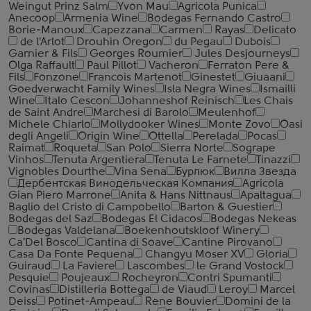
Weingut Prinz Salm
Yvon Mau
Agricola Punica
Anecoop
Armenia Wine
Bodegas Fernando Castro
Borie-Manoux
Capezzana
Carmen
Rayas
Delicato
de l'Arlot
Drouhin Oregon
du Pegau
Dubois
Garnier & Fils
Georges Roumier
Jules Desjourneys
Olga Raffault
Paul Pillot
Vacheron
Ferraton Pere &
Fils
Fonzone
Francois Martenot
Ginestet
Giuaani
Goedverwacht Family Wines
Isla Negra Wines
Ismailli
Wine
Italo Cescon
Johanneshof Reinisch
Les Chais
de Saint Andre
Marchesi di Barolo
Meulenhof
Michele Chiarlo
Mollydooker Wines
Monte Zovo
Oasi
degli Angeli
Origin Wine
Ottella
Perelada
Pocas
Raimat
Roqueta
San Polo
Sierra Norte
Sogrape
Vinhos
Tenuta Argentiera
Tenuta Le Farnete
Tinazzi
Vignobles Dourthe
Vina Sena
Бурлюк
Вилла Звезда
Дербентская Винодельческая Компания
Agricola
Gian Piero Marrone
Anita & Hans Nittnaus
Apaltagua
Baglio del Cristo di Campobello
Barton & Guestier
Bodegas del Saz
Bodegas El Cidacos
Bodegas Nekeas
Bodegas Valdelana
Boekenhoutskloof Winery
Ca'Del Bosco
Cantina di Soave
Cantine Pirovano
Casa Da Fonte Pequena
Changyu Moser XV
Gloria
Guiraud
La Faviere
Lascombes
le Grand Vostock
Pesquie
Poujeaux
Rocheyron
Contri Spumanti
Covinas
Distilleria Bottega
de Viaud
Leroy
Marcel
Deiss
Potinet-Ampeau
Rene Bouvier
Domini de la