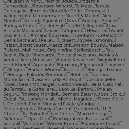
Mildiani Winery
Pierrick Bouley
Podere Il
Carnasciale
Robertson Winery
Te Mata
Tenuta
Cantagallo
Terre da Vino/Vite Colte
Tommasi
Vallepicciola
Zimmermann-Graeff & Muller
Alex
Gambal
Azienda Agricola COS s.s.
Bodegas Anadas
Bodegas Protos
Ca dei Frati
Carlo Pellegrino
Casa
Vinicola Morando
Cesari
d'Yquem
Hosanna
Amiot
Guy et Fils
Armand Rousseau
Confuron-Cotetidot
Denis Bachelet
Pelle
Rijckaert
Sylvie Esmonin
Fetzer
Horst Sauer
Kaapzicht
Maison Bouey
Maison
Riviere
Mullineux
Origin Wine Stellenbosch
Paul
Sapin
Ridge Vineyards
Tenuta di Valgiano
Venica &
Venica
Vina Almaviva
Vinarija Kovacevic
Weinkellerei
Hechtsheim
Агролайн
Винзавод Юровский
Тавинко
Allegrini
Barkan Winery
Batasiolo
Bodegas Lozano
Bodegas Palacios Remondo
Boutinot
Cantina
Montelliana
Casa Vinicola Antonutti
Cascina delle
Rose
Belair Monange
Carbonnieux
de la Gardine
du Tertre
la Gaffeliere
Leoville-Barton
Phelan
Segur
Troplong Mondot
Bernard Baudry
des Croix
Dugat-Py
Lafarge Vial
Michel Magnien
Pierre Gelin
Dourthe
Eisele Vineyard Estate (Araujo)
Fontanafredda
Garcia Carrion
Gunderloch
J. P.
Chenet
La Spinetta
Les Cretes
Marco Felluga
Neleman
Opus One
Reichsgraf von Kesselstatt
Santadi
Vercoope
Winzer Krems
Абшерон-Шараб
Ascheri
Bestheim
Binekhi
Bodegas Camino Real