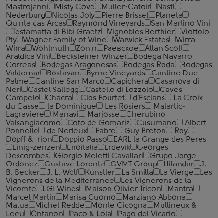
Mastrojanni
Misty Cove
Muller-Catoir
Nastl
Nederburg
Nicolas Joly
Pierre Brisset
Planeta
Quinta das Arcas
Raymond Vineyards
San Martino Vini
Testamatta di Bibi Graetz
Vignobles Berthier
Viottolo
Pty
Wagner Family of Wine
Warwick Estates
Wirra
Wirra
Wohlmuth
Zonin
Раевское
Allan Scott
Araldica Vini
Becksteiner Winzer
Bodega Navarro
Correas
Bodegas Aragonesas
Bodegas Roda
Bodegas
Valdemar
Bostavan
Byrne Vineyards
Cantine Due
Palme
Cantine San Marco
Capichera
Casanova di
Neri
Castel Sallegg
Castello di Lozzolo
Caves
Campelo
Chacra
Clos Fourtet
d'Esclans
La Croix
du Casse
la Dominique
Les Rosiers
Malartic-
Lagraviere
Manavi
Marjosse
Cherubino
Valsangiacomo
Coto de Gomariz
Cusumano
Albert
Ponnelle
de Nerleux
Fabre
Guy Breton
Roy
Dopff & Irion
Doppio Passo
EARL la Grange des Peres
Einig-Zenzen
Enoitalia
Erdevik
Georges
Descombes
Giorgio Meletti Cavallari
Grupo Jorge
Ordonez
Gustave Lorentz
GVMT Group
Hilandar
J.
B. Becker
J. L. Wolf
Kunstler
La Smilla
La Vierge
Les
Vignerons de la Mediterranee
Les Vignerons de la
Vicomte
LGI Wines
Maison Olivier Tricon
Mantra
Marcel Martin
Marisa Cuomo
Marziano Abbona
Matua
Michel Redde
Monte Cicogna
Mullineux &
Leeu
Ontanon
Paco & Lola
Pago del Vicario