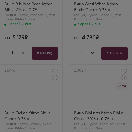
Сира (Шираз)
Ассиртико
Вино Biblinos Rose Ktima
Вино Areti White Ktima
Страна
Страна
Biblia Chora 0.75 л
Biblia Chora 0.75 л
Греция
Греция
Греция
Ярослав И.
,
Сухое
,
Розовое
,
0,75 л
Греция
,
Сухое
,
Белое
,
0,75 л
Ktima Biblia Chora
Ktima Biblia Chora
Уникальное розовое
Через 1-2 дня
из Греции. Вкус
Через 1-2 дня
времени и свежести
в одном бокале.
Очень круто.
от 5 179
от 4 780
1
1
В корзину
В корзину
Артикул
25416
Артикул
20824
Через 1-2 дня
Через 1-2 дня
JS 94
Белое Сухое Вино
Красное Сухое Вино
Овилос Ктима Библия
Библинос Ктима Библия
Хора
Хора
Производитель
Производитель
Ktima Biblia Chora
Ktima Biblia Chora
Сорт винограда
Сорт винограда
Ассиртико
Мавруди
Вино Ovilos Ktima Biblia
Вино Biblinos Ktima Biblia
Страна
Страна
Chora 0.75 л
Chora 2015 г. 0.75 л
Греция
Греция
Греция
,
Сухое
,
Белое
,
0,75 л
Греция
,
Сухое
,
Красное
,
0,75 л
Ktima Biblia Chora
Ktima Biblia Chora