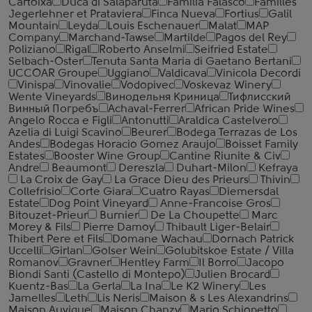
Cartoixa
Duca di Salaparuta
Familia Falasco
Familles
Jegerlehner et Prataviera
Finca Nueva
Fortius
Galil
Mountain
Leyda
Louis Eschenauer
Malat
MAP
Company
Marchand-Tawse
Martilde
Pagos del Rey
Poliziano
Rigal
Roberto Anselmi
Seifried Estate
Selbach-Oster
Tenuta Santa Maria di Gaetano Bertani
UCCOAR Groupe
Uggiano
Valdicava
Vinicola Decordi
Vinispa
Vinovalie
Vodopivec
Voskevaz Winery
Wente Vineyards
Винодельня Криница
Тифлисский
Винный Погребъ
Achaval-Ferrer
African Pride Wines
Angelo Rocca е Figli
Antonutti
Araldica Castelvero
Azelia di Luigi Scavino
Beurer
Bodega Terrazas de Los
Andes
Bodegas Horacio Gomez Araujo
Boisset Family
Estates
Booster Wine Group
Cantine Riunite & Civ
Andre
Beaumont
Dereszla
Duhart-Milon
Kefraya
La Croix de Gay
La Grace Dieu des Prieurs
Thivin
Collefrisio
Corte Giara
Cuatro Rayas
Diemersdal
Estate
Dog Point Vineyard
Anne-Francoise Gros
Bitouzet-Prieur
Burnier
De La Choupette
Marc
Morey & Fils
Pierre Damoy
Thibault Liger-Belair
Thibert Pere et Fils
Domane Wachau
Dornach Patrick
Uccelli
Girlan
Golser Wein
Golubitskoe Estate / Villa
Romanov
Gravner
Hentley Farm
Il Borro
Jacopo
Biondi Santi (Castello di Montepo)
Julien Brocard
Kuentz-Bas
La Gerla
La Ina
Le K2 Winery
Les
Jamelles
Leth
Lis Neris
Maison & s Les Alexandrins
Maison Auvigue
Maison Chanzy
Mario Schiopetto