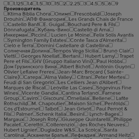
1
1.125
1.4
1.5
10
15
2
2.25
3
4.5
5
6
9
Производитель
Ktima Biblia Chora
Олимп
Frescobaldi
Joseph
Drouhin
АПФ Фанагория
Les Grands Chais de France
Castello Banfi
E. Guigal
Bouchard Pere & Fils
Donnafugata
Кубань-Вино
Castello di Ama
Инкерман
Piccini
Lucien Le Moine
Felix Solis Avantis
Symington Family Estates
Conte Tasca d'Almerita
Cielo e Terra
Domini Castellare di Castellina
Солнечная Долина
Tempos Vega Sicilia
Bruno Clair
Vietti
Georges Noellat
Bertani
Hubert Lamy
Trapet
Pere et Fils
GIV (Gruppo Italiano Vini)
Paul Hobbs
Дом Грузинского Вина
Albert Bichot
Antonin Guyon
Olivier Leflaive Freres
Jean-Marc Brocard ( Sainte-
Claire)
Сатера
Alma Valley
Citran
Peter Mertes
Feudi di San Gregorio
Les Celliers Jean d'Alibert
Marques de Riscal
Leoville Las Cases
Sogevinus Fine
Wines
Vicente Gandia
Cantina Terlano
Farnese
Group
Caviro
Giscours
Ornellaia
Bellene
Lafite
Rothschild
M. Chapoutier
Maison Sichel
Penfolds
Cos d'Estournel
Talbot
Jean Grivot
Paul Pernot &
Fils
Palmer
Schenk Italia
Besini
Lynch-Bages
Margaux
Joseph Roty
Giuseppe Quintarelli
Philippe
Pacalet
Ceretto
Colterenzio
des Roches Neuves
Hubert Lignier
Dugladze W&S
La Scolca
Santa
Carolina
Асканели Братья
Лефкадия
Armand Heitz