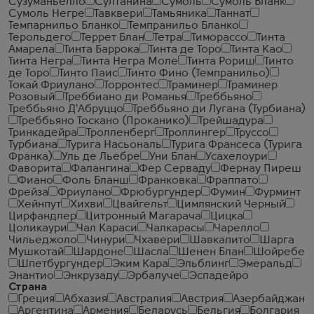
Сузуманьелло
Султанина
Сумоль
Сумоль Бланк
Сумоль Негре
Тавквери
Тамьяника
Таннат
Темпарнильо Бланко
Темпранильо Бланко
Терольдего
Террет Блан
Тетра
Тиморассо
Тинта
Амарела
Тинта Баррока
Тинта де Торо
Тинта Као
Тинта Негра
Тинта Негра Моле
Тинта Рориш
Тинто
де Торо
Тинто Паис
Тинто Фино (Темпранильо)
Токай Фриулано
Торронтес
Траминер
Траминер
Розовый
Треббиано ди Романья
Треббьяно
Треббьяно Д'Абруццо
Треббьяно ди Лугана (Турбиана)
Треббьяно Тоскано (Проканико)
Трейшадура
Тринкадейра
Тролленберг
Троллингер
Труссо
Турбиана
Турига Насьональ
Турига Франсеса (Турига
Франка)
Уль де Льебре
Уни Блан
Усахелоури
Фаворита
Фалангина
Фер Серваду
Фернау Пиреш
Фиано
Фоль Бланш
Франковка
Фраппато
Фрейза
Фриулано
Фрюбургундер
Фумин
Фурминт
Хейнпут
Хихви
Цвайгельт
Цимлянский Черный
Цирфандлер
Цитронный Магарача
Цицка
Цоликаури
Чал Караси
Чалкарасы
Чарелло
Чильеджоло
Чинури
Чхавери
Шавкапито
Шарга
Мушкотай
Шардоне
Шасла
Шенен Блан
Шойребе
Шпетбургундер
Эким Кара
Эльблинг
Эмеральд
Энантио
Энкрузаду
Эрбалуче
Эспадейро
Страна
Греция
Абхазия
Австралия
Австрия
Азербайджан
Аргентина
Армения
Беларусь
Бельгия
Болгария