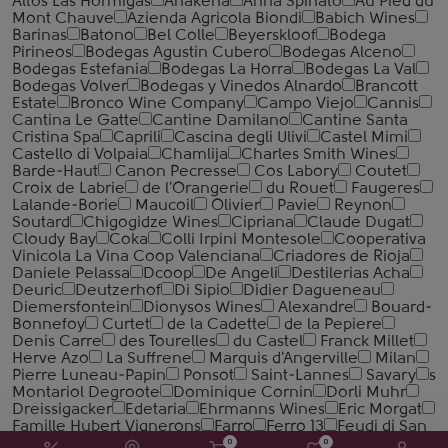
Altos Las Hormigas
Anakena
Anna Spinato
Au Pied du
Mont Chauve
Azienda Agricola Biondi
Babich Wines
Barinas
Batono
Bel Colle
Beyerskloof
Bodega
Pirineos
Bodegas Agustin Cubero
Bodegas Alceno
Bodegas Estefania
Bodegas La Horra
Bodegas La Val
Bodegas Volver
Bodegas y Vinedos Alnardo
Brancott
Estate
Bronco Wine Company
Campo Viejo
Cannis
Cantina Le Gatte
Cantine Damilano
Cantinе Santa
Cristina Spa
Caprili
Cascina degli Ulivi
Castel Mimi
Castello di Volpaia
Chamlija
Charles Smith Wines
Barde-Haut
Canon Pecresse
Cos Labory
Coutet
Croix de Labrie
de l'Orangerie
du Rouet
Faugeres
Lalande-Borie
Maucoil
Olivier
Pavie
Reynon
Soutard
Chigogidze Wines
Cipriana
Claude Dugat
Cloudy Bay
Coka
Colli Irpini Montesole
Cooperativa
Vinicola La Vina Coop Valenciana
Criadores de Rioja
Daniele Pelassa
Dcoop
De Angeli
Destilerias Acha
Deuric
Deutzerhof
Di Sipio
Didier Dagueneau
Diemersfontein
Dionysos Wines
Alexandre
Bouard-
Bonnefoy
Curtet
de la Cadette
de la Pepiere
Denis Carre
des Tourelles
du Castel
Franck Millet
Herve Azo
La Suffrene
Marquis d'Angerville
Milan
Pierre Luneau-Papin
Ponsot
Saint-Lannes
Savary
s
Montariol Degroote
Dominique Cornin
Dorli Muhr
Dreissigacker
Edetaria
Ehrmanns Wines
Eric Morgat
Famille Hubert Vignerons
Farro
Ferro 13
Feudi di San
Marzano (Cantine San Marzano)
Finca Allende
Fondo
0
0