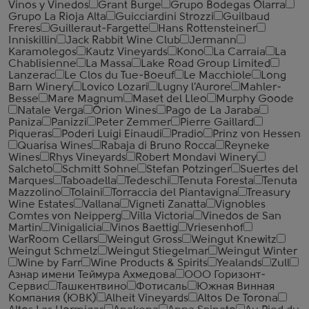
Vinos y Vinedos
Grant Burge
Grupo Bodegas Olarra
Grupo La Rioja Alta
Guicciardini Strozzi
Guilbaud
Freres
Guilleraut-Fargette
Hans Rottensteiner
Inniskillin
Jack Rabbit Wine Club
Jermann
Karamolegos
Kautz Vineyards
Kono
La Carraia
La
Chablisienne
La Massa
Lake Road Group Limited
Lanzerac
Le Clos du Tue-Boeuf
Le Macchiole
Long
Barn Winery
Lovico Lozari
Lugny l'Aurore
Mahler-
Besse
Mare Magnum
Maset del Lleo
Murphy Goode
Natale Verga
Orion Wines
Pago de La Jaraba
Paniza
Panizzi
Peter Zemmer
Pierre Gaillard
Piqueras
Poderi Luigi Einaudi
Pradio
Prinz von Hessen
Quarisa Wines
Rabaja di Bruno Rocca
Reyneke
Wines
Rhys Vineyards
Robert Mondavi Winery
Salcheto
Schmitt Sohne
Stefan Potzinger
Suertes del
Marques
Taboadella
Tedeschi
Tenuta Foresta
Tenuta
Mazzolino
Tolaini
Torraccia del Piantavigna
Treasury
Wine Estates
Vallana
Vigneti Zanatta
Vignobles
Comtes von Neipperg
Villa Victoria
Vinedos de San
Martin
Vinigalicia
Vinos Baettig
Vriesenhof
WarRoom Cellars
Weingut Gross
Weingut Knewitz
Weingut Schmelz
Weingut Stiegelmar
Weingut Winter
Wine by Farr
Wine Products & Spirits
Yealands
Zull
Азнар имени Теймура Ахмедова
ООО Горизонт-
Сервис
Ташкентвино
Фотисаль
Южная Винная
Компания (ЮВК)
Alheit Vineyards
Altos De Torona