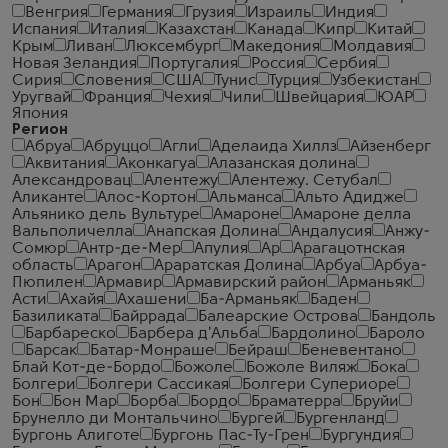
Венгрия
Германия
Грузия
Израиль
Индия
Испания
Италия
Казахстан
Канада
Кипр
Китай
Крым
Ливан
Люксембург
Македония
Молдавия
Новая Зеландия
Португалия
Россия
Сербия
Сирия
Словения
США
Тунис
Турция
Узбекистан
Уругвай
Франция
Чехия
Чили
Швейцария
ЮАР
Япония
Регион
Абруа
Абруццо
Агли
Аделаида Хиллз
Айзенберг
Аквитания
Аконкагуа
Алазанская долина
Александровац
Алентежу
Алентежу. Сетубал
Аликанте
Алос-Кортон
Альманса
Альто Адидже
Альянико дель Вультуре
Амароне
Амароне делла
Вальполичелла
Анапская Долина
Андалусия
Анжу-
Сомюр
Антр-де-Мер
Апулия
Ар
Арагацотнская
область
Арагон
Араратская Долина
Арбуа
Арбуа-
Пюпилен
Армавир
Армавирский район
Арманьяк
Асти
Ахайя
Ахашени
Ба-Арманьяк
Баден
Базиликата
Байррада
Балеарские Острова
Бандоль
Барбареско
Барбера д'Альба
Бардолино
Бароло
Барсак
Батар-Монраше
Бейраш
Беневентано
Блай Кот-де-Бордо
Божоле
Божоле Виляж
Бока
Болгери
Болгери Сассикая
Болгери Супериоре
Бон
Бон Мар
Борба
Бордо
Браматерра
Бруйи
Брунелло ди Монтальчино
Бургей
Бургенланд
Бургонь Алиготе
Бургонь Пас-Ту-Грен
Бургундия