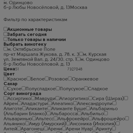
м. Одинцово
б-р Любы Новосёловой, д. 13
Москва
Фильтр по характеристикам
Акционные товары
Забрать сегодня
Только товары в наличии
Выбрать винотеку
м. Октябрьское Поле
пр-кт Маршала Жукова. д. 78. к. 3
м. Курская
ул. Земляной Вал. д. 24/30. стр. 1
м. Одинцово
б-р Любы Новосёловой. д. 13
Цена
Цвет
Красное
Белое
Розовое
Оранжевое
Сахар
Сухое
Полусладкое
Полусухое
Сладкое
Сорт винограда
Ассиртико
Мавруди
Агиоргитико
Сира (Шираз)
Айрен
Аладастури
Алеатико
Александроули
Алиготе
Аликанте
Аликанте Буше
Альбариньо
(Альбарин Бланко)
Альбаросса
Альбильо
Альваринью
Альтесс
Альфрокейро
Альфрошейро
Альянико
Амур (Амурский)
Ансоника (Инзолия)
Антей
Арагонеш
Арени
Арени Нуар
Аринту