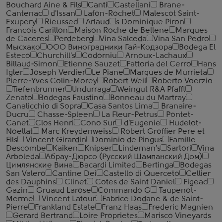
Bouchard Aine & Fils
Canti
Castellani
Brane-
Cantenac
d'Issan
Lafon-Rochet
Malescot Saint-
Exupery
Rieussec
Arlaud
s Dominique Piron
Francois Carillon
Maison Roche de Bellene
Marques
de Caceres
Perdeberg
Vina Salceda
Vina San Pedro
Мысхако
ООО Виноградники Гай-Кодзора
Bodega El
Esteco
Churchill's
Codorniu
Arnoux-Lachaux
Billaud-Simon
Etienne Sauzet
Fattoria del Cerro
Hans
Igler
Joseph Verdier
Le Piane
Marques de Murrieta
Pierre-Yves Colin-Morey
Robert Weil
Roberto Voerzio
Tiefenbrunner
Undurraga
Weingut R&A Pfaffl
Zenato
Bodegas Faustino
Bonneau du Martray
Canalicchio di Sopra
Casa Santos Lima
Branaire-
Ducru
Chasse-Spleen
La Fleur-Petrus
Pontet-
Canet
Clos Henri
Cono Sur
d'Eugenie
Hudelot-
Noellat
Marc Kreydenweiss
Robert Groffier Pere et
Fils
Vincent Girardin
Dominio de Pingus
Famille
Descombe
Kaiken
Knipser
Lindeman's
Sartori
Vina
Arboleda
Абрау-Дюрсо (Русский Шампанский Дом)
Цимлянские Вина
Bacardi Limited
Bertinga
Bodegas
San Valero
Cantine Dei
Castello di Querceto
Cellier
des Dauphins
Clinet
Cotes de Saint Daniel
Figeac
Gazin
Gruaud Larose
Commando G
Taupenot-
Merme
Vincent Latour
Fabrice Dodane & de Saint-
Pierre
Frankland Estate
Franz Haas
Frederic Magnien
Gerard Bertrand
Loire Proprietes
Marisco Vineyards