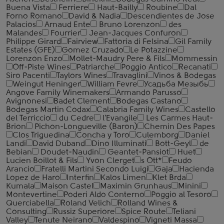
Buena Vista
Ferriere
Haut-Bailly
Roubine
Dal
Forno Romano
David & Nadia
Descendientes de Jose
Palacios
Arnaud Ente
Bruno Lorenzon
des
Malandes
Fourrier
Jean-Jacques Confuron
Philippe Girard
Fairview
Fattoria di Felsina
Gil Family
Estates (GFE)
Gomez Cruzado
Le Potazzine
Lorenzon Enzo
Mollet-Maudry Pere & Fils
Mommessin
Off-Piste Wines
Patriarche
Poggio Antico
Recanati
Siro Pacenti
Taylors Wines
Travaglini
Vinos & Bodegas
Weingut Heninger
William Fevre
Усадьба Мезыбь
Angove Family Winemakers
Armando Parusso
Avignonesi
Badet Clement
Bodegas Castano
Bodegas Martin Codax
Calabria Family Wines
Castello
del Terriccio
du Cedre
l'Evangile
Les Carmes Haut-
Brion
Pichon-Longueville (Baron)
Chemin Des Papes
Clos Triguedina
Concha y Toro
Culemborg
Daniel
Landi
David Duband
Dino Illuminati
Bott-Geyl
de
Bebian
Doudet-Naudin
Geantet-Pansiot
Huet
Lucien Boillot & Fils
Yvon Clerget
s Ott*
Feudo
Arancio
Fratelli Martini Secondo Luigi
Gaja
Hacienda
Lopez de Haro
Interfin
Kalos Limen
Klet Brda
Kumala
Maison Castel
Maximin Grunhaus
Minini
Montevertine
Poderi Aldo Conterno
Poggio al Tesoro
Querciabella
Roland Velich
Rolland Wines &
Consulting
Russiz Superiore
Spice Route
Teliani
Valley
Tenute Neirano
Valdespino
Vigneti Massa