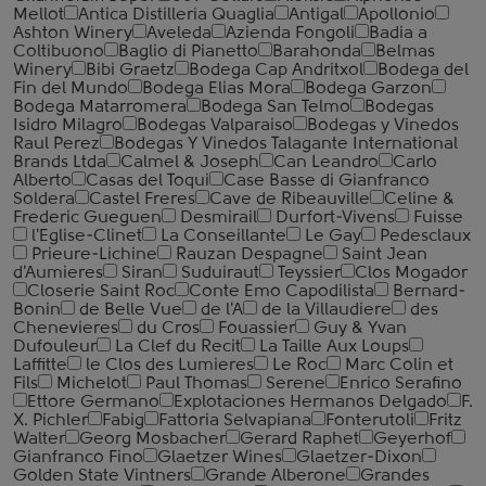
Mellot
Antica Distilleria Quaglia
Antigal
Apollonio
Ashton Winery
Aveleda
Azienda Fongoli
Badia a
Coltibuono
Baglio di Pianetto
Barahonda
Belmas
Winery
Bibi Graetz
Bodega Cap Andritxol
Bodega del
Fin del Mundo
Bodega Elias Mora
Bodega Garzon
Bodega Matarromera
Bodega San Telmo
Bodegas
Isidro Milagro
Bodegas Valparaiso
Bodegas y Vinedos
Raul Perez
Bodegas Y Vinedos Talagante International
Brands Ltda
Calmel & Joseph
Can Leandro
Carlo
Alberto
Casas del Toqui
Case Basse di Gianfranco
Soldera
Castel Freres
Cave de Ribeauville
Celine &
Frederic Gueguen
Desmirail
Durfort-Vivens
Fuisse
l'Eglise-Clinet
La Conseillante
Le Gay
Pedesclaux
Prieure-Lichine
Rauzan Despagne
Saint Jean
d'Aumieres
Siran
Suduiraut
Teyssier
Clos Mogador
Closerie Saint Roc
Conte Emo Capodilista
Bernard-
Bonin
de Belle Vue
de l'A
de la Villaudiere
des
Chenevieres
du Cros
Fouassier
Guy & Yvan
Dufouleur
La Clef du Recit
La Taille Aux Loups
Laffitte
le Clos des Lumieres
Le Roc
Marc Colin et
Fils
Michelot
Paul Thomas
Serene
Enrico Serafino
Ettore Germano
Explotaciones Hermanos Delgado
F.
X. Pichler
Fabig
Fattoria Selvapiana
Fonterutoli
Fritz
Walter
Georg Mosbacher
Gerard Raphet
Geyerhof
Gianfranco Fino
Glaetzer Wines
Glaetzer-Dixon
Golden State Vintners
Grande Alberone
Grandes