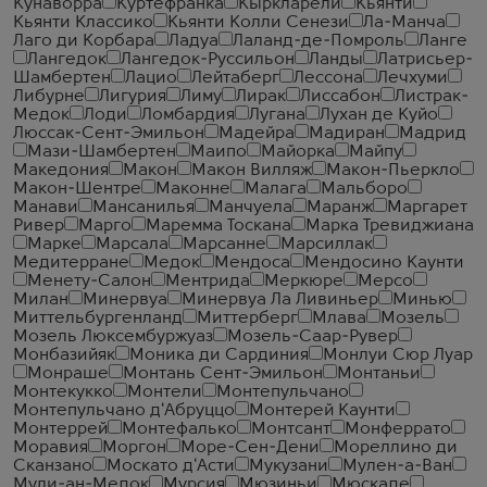
Кунаворра
Куртефранка
Кыркларели
Кьянти
Кьянти Классико
Кьянти Колли Сенези
Ла-Манча
Лаго ди Корбара
Ладуа
Лаланд-де-Помроль
Ланге
Лангедок
Лангедок-Руссильон
Ланды
Латрисьер-
Шамбертен
Лацио
Лейтаберг
Лессона
Лечхуми
Либурне
Лигурия
Лиму
Лирак
Лиссабон
Листрак-
Медок
Лоди
Ломбардия
Лугана
Лухан де Куйо
Люссак-Сент-Эмильон
Мадейра
Мадиран
Мадрид
Мази-Шамбертен
Маипо
Майорка
Майпу
Македония
Макон
Макон Вилляж
Макон-Пьеркло
Макон-Шентре
Маконне
Малага
Мальборо
Манави
Мансанилья
Манчуела
Маранж
Маргарет
Ривер
Марго
Маремма Тоскана
Марка Тревиджиана
Марке
Марсала
Марсанне
Марсиллак
Медитерране
Медок
Мендоса
Мендосино Каунти
Менету-Салон
Ментрида
Меркюре
Мерсо
Милан
Минервуа
Минервуа Ла Ливиньер
Минью
Миттельбургенланд
Миттерберг
Млава
Мозель
Мозель Люксембуржуаз
Мозель-Саар-Рувер
Монбазийяк
Моника ди Сардиния
Монлуи Сюр Луар
Монраше
Монтань Сент-Эмильон
Монтаньи
Монтекукко
Монтели
Монтепульчано
Монтепульчано д'Абруццо
Монтерей Каунти
Монтеррей
Монтефалько
Монтсант
Монферрато
Моравия
Моргон
Море-Сен-Дени
Мореллино ди
Сканзано
Москато д'Асти
Мукузани
Мулен-а-Ван
Мули-ан-Медок
Мурсия
Мюзиньи
Мюскаде