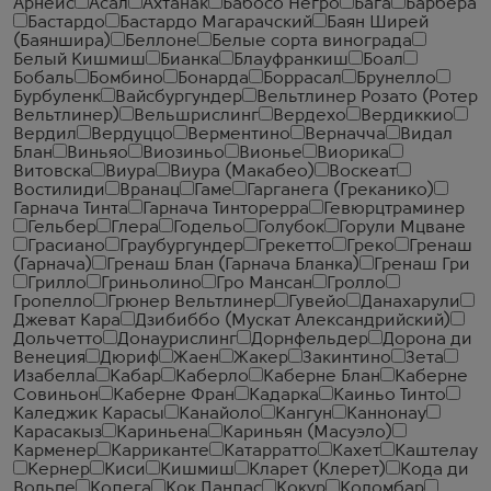
Арнеис
Асал
Ахтанак
Бабосо Негро
Бага
Барбера
Бастардо
Бастардо Магарачский
Баян Ширей
(Баяншира)
Беллоне
Белые сорта винограда
Белый Кишмиш
Бианка
Блауфранкиш
Боал
Бобаль
Бомбино
Бонарда
Боррасал
Брунелло
Бурбуленк
Вайсбургундер
Вельтлинер Розато (Ротер
Вельтлинер)
Вельшрислинг
Вердехо
Вердиккио
Вердил
Вердуццо
Верментино
Верначча
Видал
Блан
Виньяо
Виозиньо
Вионье
Виорика
Витовска
Виура
Виура (Макабео)
Воскеат
Востилиди
Вранац
Гаме
Гарганега (Греканико)
Гарнача Тинта
Гарнача Тинторерра
Гевюрцтраминер
Гельбер
Глера
Годельо
Голубок
Горули Мцване
Грасиано
Граубургундер
Грекетто
Греко
Гренаш
(Гарнача)
Гренаш Блан (Гарнача Бланка)
Гренаш Гри
Грилло
Гриньолино
Гро Мансан
Гролло
Гропелло
Грюнер Вельтлинер
Гувейо
Данахарули
Джеват Кара
Дзибиббо (Мускат Александрийский)
Дольчетто
Донаурислинг
Дорнфельдер
Дорона ди
Венеция
Дюриф
Жаен
Жакер
Закинтино
Зета
Изабелла
Кабар
Каберло
Каберне Блан
Каберне
Совиньон
Каберне Фран
Кадарка
Каиньо Тинто
Каледжик Карасы
Канайоло
Кангун
Каннонау
Карасакыз
Кариньена
Кариньян (Масуэло)
Карменер
Карриканте
Катарратто
Кахет
Каштелау
Кернер
Киси
Кишмиш
Кларет (Клерет)
Кода ди
Вольпе
Кодега
Кок Пандас
Кокур
Коломбар