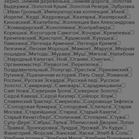
Зерно
Зимняя деревенька
Зимняя дорога
Золотая
Выдержка
Золотой Крым
Золотой Резерв
Зубровка
Иван Грозный
Императорская коллекция
Иней
Иорели
Кедр
Кедровица
Кизлярка
Кизлярский
Киновский
Коктебель
Коллекция Вин Александрова
Командирский
Коноплянка
Контрабанда
Корюшка
Косогоров Самогон
Кочари
Кремлевка
Кремлевский
Кристалл
Крымский
Кукушка
Ламоника
Легенда Армении
Легенда Кремля
Лезгинка
Лесная Мороша
Мамонт
Маруся
Медная
лошадка
Методъ
Мурава
Муш
Мягков
Налибоки
Народный Капитал
Ной
Оганян
Онегин
Органикмастер
Первогон
Перепелка
Поздравительный
Полугар
Престиж
Прикамский
Путинка
Пшеничная история
Пять Озер
Романов
Рослин
Русская Эскадра
Русский лед
Русское
Золото
Самарканд
Самоваръ
Сараджишвили
Саят Нова
Северная Тропа
Северное Золото
Седой Кавказ
Седой Кизляр
Сейлорс Хоум
Славянский Трактир
Смирновъ
Сокровище Тифлиса
Солодовая Ярмарка
Солодовня
Спельта
Старая
Москва
Старейшина
Старка
Старый Кахети
Старый Кенигсберг
Столичная
Стопарик
Стужа
Сулу-Дере
Сябры
Талка
Тбилисский Дворик
Топаз
Травка
Троекуровка
Тундра
Урожай
Уч Кудук
Фанагория
Форсаж
Ханская
Хаски
Хлеб & Соль
Хлебная долина
Хлебная Мера
Хлебная Половинка