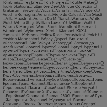
Torabhaig
Tres Erres
Trois Rivieres
Trouble Maker
Tsukinokatsura
Tullamore Dew
Unique Collection
Urakasumi Brewery
Vaccari
Vana Tallinn
Varadero
Vecchia Romagna
Veroni
Viejo de Caldas
Villa Giusti
Villa Maestrini
Volcan De Mi Tierra
Warner's
White
Gold
White Stag
William Lawson's
William Watt
Wilson & Morgan
Wood Stork
Woodford Reserve
Woodman
Wyborowa
Xenta
Xiaman
XUXU
Yamazaki
Yehmon
Yellow Rose
Yerushalmi
Yoichi
Yoshino Monogatari
Абрау-Дюрсо
Адъютант
Айвазовский
Айк
Айрум
Алаверди
Александр
Хлебников
Аракел
Аратес
Араш
Аргус
Ардели
Арктика
Армянский коньяк
Армянский Символ
Армянский Узор
Арпинэ
Архангельская
Арцах
Ачара
Баадури
Байкал
Балчуг
Бастион
Бахчисарай
Белая Березка
Белая Сова
Беленькая
Беловежская Ледяная
БелорусскаЯ
Белуга
Белуха
Белый аист
Белый Барс
Белый лёд
Берикони
Беш
Кудук
Бугульма
Бульбашъ
Вакцина
Воздух
Воронецкая
Гжелка
Голубое Озеро
Городок
Гранд
Ереван
Гранд Нарине
Дагестанский
Дербент
Деревенька
Джигит
Дикий мед
Доктор Август
Драники
Дубровский
Дугладзе
Душевный Тбилиси
Еврейский Стандарт
Ереван 2800
Ереванский Путь
Жаворонки
Журавли
Журавушка
Звезда
Даргинии
Зверь
Зеленая Марка
Зерна Севера