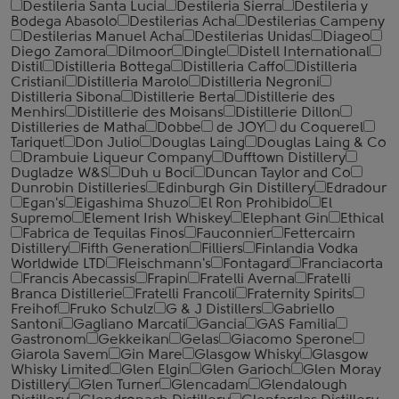
Destileria Santa Lucia
Destileria Sierra
Destileria y
Bodega Abasolo
Destilerias Acha
Destilerias Campeny
Destilerias Manuel Acha
Destilerias Unidas
Diageo
Diego Zamora
Dilmoor
Dingle
Distell International
Distil
Distilleria Bottega
Distilleria Caffo
Distilleria
Cristiani
Distilleria Marolo
Distilleria Negroni
Distilleria Sibona
Distillerie Berta
Distillerie des
Menhirs
Distillerie des Moisans
Distillerie Dillon
Distilleries de Matha
Dobbe
de JOY
du Coquerel
Tariquet
Don Julio
Douglas Laing
Douglas Laing & Co
Drambuie Liqueur Company
Dufftown Distillery
Dugladze W&S
Duh u Boci
Duncan Taylor and Co
Dunrobin Distilleries
Edinburgh Gin Distillery
Edradour
Egan's
Eigashima Shuzo
El Ron Prohibido
El
Supremo
Element Irish Whiskey
Elephant Gin
Ethical
Fabrica de Tequilas Finos
Fauconnier
Fettercairn
Distillery
Fifth Generation
Filliers
Finlandia Vodka
Worldwide LTD
Fleischmann's
Fontagard
Franciacorta
Francis Abecassis
Frapin
Fratelli Averna
Fratelli
Branca Distillerie
Fratelli ‎Francoli
Fraternity Spirits
Freihof
Fruko Schulz
G & J Distillers
Gabriello
Santoni
Gagliano Marcati
Gancia
GAS Familia
Gastronom
Gekkeikan
Gelas
Giacomo Sperone
Giarola Savem
Gin Mare
Glasgow Whisky
Glasgow
Whisky Limited
Glen Elgin
Glen Garioch
Glen Moray
Distillery
Glen Turner
Glencadam
Glendalough