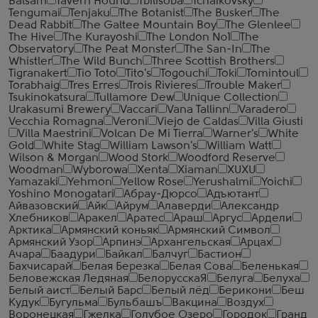
Balsam
Tavern Hound
Tbilisoba
Tchaikovsky
Tengumai
Tenjaku
The Botanist
The Busker
The
Dead Rabbit
The Galtee Mountain Boy
The Glenlee
The Hive
The Kurayoshi
The London №1
The
Observatory
The Peat Monster
The San-In
The
Whistler
The Wild Bunch
Three Scottish Brothers
Tigranakert
Tio Toto
Tito's
Togouchi
Toki
Tomintoul
Torabhaig
Tres Erres
Trois Rivieres
Trouble Maker
Tsukinokatsura
Tullamore Dew
Unique Collection
Urakasumi Brewery
Vaccari
Vana Tallinn
Varadero
Vecchia Romagna
Veroni
Viejo de Caldas
Villa Giusti
Villa Maestrini
Volcan De Mi Tierra
Warner's
White
Gold
White Stag
William Lawson's
William Watt
Wilson & Morgan
Wood Stork
Woodford Reserve
Woodman
Wyborowa
Xenta
Xiaman
XUXU
Yamazaki
Yehmon
Yellow Rose
Yerushalmi
Yoichi
Yoshino Monogatari
Абрау-Дюрсо
Адъютант
Айвазовский
Айк
Айрум
Алаверди
Александр
Хлебников
Аракел
Аратес
Араш
Аргус
Ардели
Арктика
Армянский коньяк
Армянский Символ
Армянский Узор
Арпинэ
Архангельская
Арцах
Ачара
Баадури
Байкал
Балчуг
Бастион
Бахчисарай
Белая Березка
Белая Сова
Беленькая
Беловежская Ледяная
БелорусскаЯ
Белуга
Белуха
Белый аист
Белый Барс
Белый лёд
Берикони
Беш
Кудук
Бугульма
Бульбашъ
Вакцина
Воздух
Воронецкая
Гжелка
Голубое Озеро
Городок
Гранд