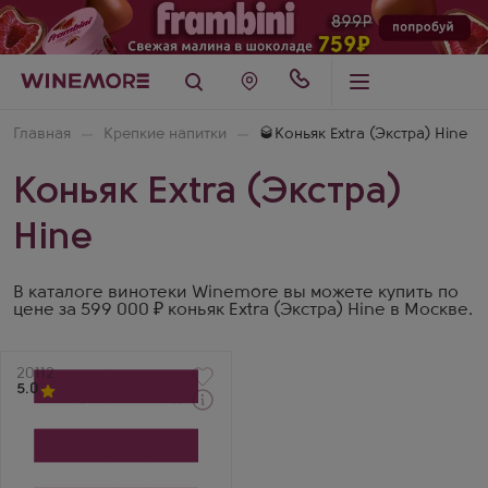
Главная
Крепкие напитки
🥃Коньяк Extra (Экстра) Hine
Коньяк Extra (Экстра)
Hine
В каталоге винотеки Winemore вы можете купить по
цене за 599 000 ₽ коньяк Extra (Экстра) Hine в Москве.
Артикул
20112
5.0
Коньяк
Хайн Марьяж де Томас
Гранд Шампань в
подарочной коробке