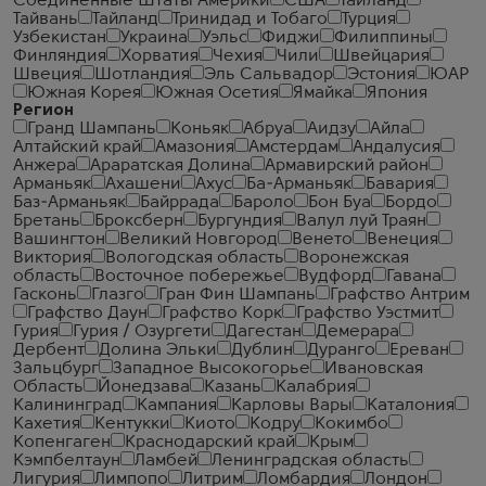
Соединенные Штаты Америки
США
Таиланд
Тайвань
Тайланд
Тринидад и Тобаго
Турция
Узбекистан
Украина
Уэльс
Фиджи
Филиппины
Финляндия
Хорватия
Чехия
Чили
Швейцария
Швеция
Шотландия
Эль Сальвадор
Эстония
ЮАР
Южная Корея
Южная Осетия
Ямайка
Япония
Регион
Гранд Шампань
Коньяк
Абруа
Аидзу
Айла
Алтайский край
Амазония
Амстердам
Андалусия
Анжера
Араратская Долина
Армавирский район
Арманьяк
Ахашени
Ахус
Ба-Арманьяк
Бавария
Баз-Арманьяк
Байррада
Бароло
Бон Буа
Бордо
Бретань
Броксберн
Бургундия
Валул луй Траян
Вашингтон
Великий Новгород
Венето
Венеция
Виктория
Вологодская область
Воронежская
область
Восточное побережье
Вудфорд
Гавана
Гасконь
Глазго
Гран Фин Шампань
Графство Антрим
Графство Даун
Графство Корк
Графство Уэстмит
Гурия
Гурия / Озургети
Дагестан
Демерара
Дербент
Долина Эльки
Дублин
Дуранго
Ереван
Зальцбург
Западное Высокогорье
Ивановская
Область
Йонедзава
Казань
Калабрия
Калининград
Кампания
Карловы Вары
Каталония
Кахетия
Кентукки
Киото
Кодру
Кокимбо
Копенгаген
Краснодарский край
Крым
Кэмпбелтаун
Ламбей
Ленинградская область
Лигурия
Лимпопо
Литрим
Ломбардия
Лондон