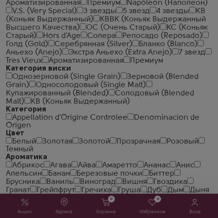
Ароматизированная
Премиум
Napoleon (Наполеон)
V.S. (Very Special)
3 звезды
5 звезд
4 звезды
КВ
(Коньяк Выдержанный)
КВВК (Коньяк Выдержанный
Высшего Качества)
ОС (Очень Старый)
КС (Коньяк
Старый)
Hors d'Age
Солера
Репосадо (Reposado)
Голд (Gold)
Серебрянная (Silver)
Бланко (Blanco)
Аньехо (Anejo)
Экстра Аньехо (Extra Anejo)
7 звезд
Tres Vieux
Ароматизированная
Премиум
Категория виски
Однозерновой (Single Grain)
Зерновой (Blended
Grain)
Односолодовый (Single Malt)
Купажированный (Blended)
Солодовый (Blended
Malt)
КВ (Коньяк Выдержанный)
Категория
Appellation d'Origine Controlee
Denominacion de
Origen
Цвет
Белый
Золотая
Золотой
Прозрачная
Розовый
Темный
Ароматика
Абрикос
Агава
Айва
Амаретто
Ананас
Анис
Апельсин
Банан
Березовые почки
Биттер
Брусника
Ваниль
Виноград
Вишня
Гвоздика
Гранат
Грейпфрут
Гречиха
Груша
Дуб
Дым
Дыня
Ежевика
Зерновая смесь
Имбирь
Карамель
0
0
Кардамон
Кизил
Клубника
Клюква
Кокос
Акции
Адреса
Корзина
Избранное
Вход
Кориандр
Корица
Кофе
Кукуруза
Лайм
Лакрица