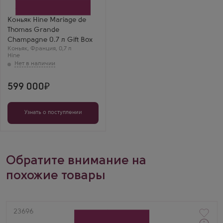
Производитель
Thomas Hine
Бренд
Коньяк Hine Mariage de
Hine
Thomas Grande
Регион
Гранд Шампань, Коньяк
Champagne 0.7 л Gift Box
Выдержка
Коньяк
,
Франция
,
0,7 л
60 лет
Hine
Раиса Н.
Выдержанная
абрикосовая водка
— это нечто! Аромат
599 000
спелых плодов и
невероятно мягкий
вкус.
Узнать о поступлении
Обратите внимание на
похожие товары
Артикул
23696