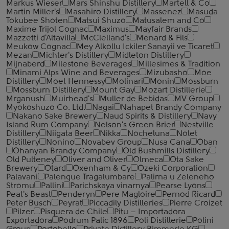
Markus Wieser
Mars Shinshu Distillery
Martell & Co
Martin Miller's
Masahiro Distillery
Massenez
Masuda
Tokubee Shoten
Matsui Shuzo
Matusalem and Co
Maxime Trijol Cognac
Maximus
Mayfair Brands
Mazzetti d'Altavilla
McClelland's
Menard & Fils
Meukow Cognac
Mey Alkollu Ickiler Sanayii ve Ticaret
Mezan
Michter's Distillery
Midleton Distillery
Mijnaberd
Milestone Beverages
Millesimes & Tradition
Minami Alps Wine and Beverages
Mizubasho
Moe
Distillery
Moet Hennessy
Molinari
Monin
Mossburn
Mossburn Distillery
Mount Gay
Mozart Distillerie
Mrganush
Muirhead's
Muller de Bebidas
MV Group
Myokoshuzo Co. Ltd.
Nagai
Nahapet Brandy Company
Nakano Sake Brewery
Naud Spirits & Distillery
Navy
Island Rum Company
Nelson's Green Brier
Nestville
Distillery
Niigata Beer
Nikka
Nocheluna
Nolet
Distillery
Nonino
Novabev Group
Nusa Cana
Oban
Ohanyan Brandy Company
Old Bushmills Distillery
Old Pulteney
Oliver and Oliver
Olmeca
Ota Sake
Brewery
Otard
Oxenham & Cy
Ozeki Corporation
Palavani
Palenque Tragalumbare
Palirna u Zeleneho
Stromu
Pallini
Parichskaya vinarnya
Pearse Lyons
Peat's Beast
Penderyn
Pere Magloire
Pernod Ricard
Peter Busch
Peyrat
Piccadily Distilleries
Pierre Croizet
Pilzer
Pisquera de Chile
Pitu – Importadora
Exportadora
Podrum Palic 1896
Poli Distillerie
Polini