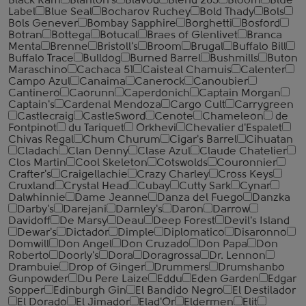
Black Ram
Blanton's
Blavod
Blend 285
Bloom
Blue
Label
Blue Seal
Bocharov Ruchey
Bold Thady
Bols
Bols Genever
Bombay Sapphire
Borghetti
Bosford
Botran
Bottega
Botucal
Braes of Glenlivet
Branca
Menta
Brenne
Bristoll's
Broom
Brugal
Buffalo Bill
Buffalo Trace
Bulldog
Burned Barrel
Bushmills
Buton
Maraschino
Cachaca 51
Caisteal Chamuis
Calenter
Campo Azul
Canaima
Canerock
Canoubier
Cantinero
Caorunn
Caperdonich
Captain Morgan
Captain's
Cardenal Mendoza
Cargo Cult
Carrygreen
Castlecraig
CastleSword
Cenote
Chameleon
de
Fontpinot
du Tariquet
Orkhevi
Chevalier d'Espalet
Chivas Regal
Chum Churum
Cigar's Barrel
Cihuatan
Cladach
Clan Denny
Clase Azul
Claude Chatelier
Clos Martin
Cool Skeleton
Cotswolds
Couronnier
Crafter's
Craigellachie
Crazy Charley
Cross Keys
Cruxland
Crystal Head
Cubay
Cutty Sark
Cynar
Dalwhinnie
Dame Jeanne
Danza del Fuego
Danzka
Darby's
Darejani
Darnley's
Daron
Darrow
Davidoff
De Marsy
Deau
Deep Forest
Devil's Island
Dewar's
Dictador
Dimple
Diplomatico
Disaronno
Domwill
Don Angel
Don Cruzado
Don Papa
Don
Roberto
Doorly's
Dora
Doragrossa
Dr. Lennon
Drambuie
Drop of Ginger
Drummers
Drumshanbo
Gunpowder
Du Pere Laize
Eddu
Eden Garden
Edgar
Sopper
Edinburgh Gin
El Bandido Negro
El Destilador
El Dorado
El Jimador
Elad'Or
Eldermen
Elit