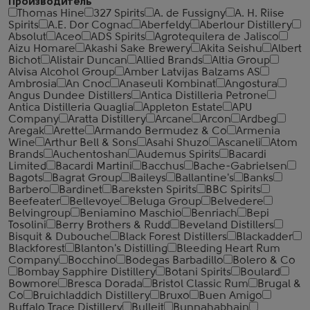
Производитель
Thomas Hine
327 Spirits
A. de Fussigny
A. H. Riise
Spirits
A.E. Dor Cognac
Aberfeldy
Aberlour Distillery
Absolut
Aceo
ADS Spirits
Agrotequilera de Jalisco
Aizu Homare
Akashi Sake Brewery
Akita Seishu
Albert
Bichot
Alistair Duncan
Allied Brands
Altia Group
Alvisa Alcohol Group
Amber Latvijas Balzams AS
Ambrosia
An Cnoc
Anaseuli Kombinat
Angostura
Angus Dundee Distillers
Antica Distilleria Petrone
Antica Distilleria Quaglia
Appleton Estate
APU
Company
Aratta Distillery
Arcane
Arcon
Ardbeg
Aregak
Arette
Armando Bermudez & Co
Armenia
Wine
Arthur Bell & Sons
Asahi Shuzo
Ascaneli
Atom
Brands
Auchentoshan
Audemus Spirits
Bacardi
Limited
Bacardi Martini
Bacchus
Bache-Gabrielsen
Bagots
Bagrat Group
Baileys
Ballantine's
Banks
Barbero
Bardinet
Bareksten Spirits
BBC Spirits
Beefeater
Bellevoye
Beluga Group
Belvedere
Belvingroup
Beniamino Maschio
Benriach
Bepi
Tosolini
Berry Brothers & Rudd
Beveland Distillers
Bisquit & Dubouche
Black Forest Distillers
Blackadder
Blackforest
Blanton's Distilling
Bleeding Heart Rum
Company
Bocchino
Bodegas Barbadillo
Bolero & Co
Bombay Sapphire Distillery
Botani Spirits
Boulard
Bowmore
Bresca Dorada
Bristol Classic Rum
Brugal &
Co
Bruichladdich Distillery
Bruxo
Buen Amigo
Buffalo Trace Distillery
Bulleit
Bunnahabhain