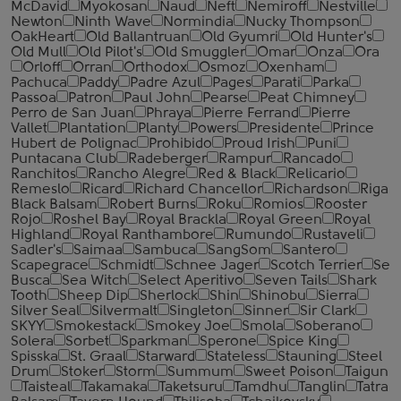
McDavid
Myokosan
Naud
Neft
Nemiroff
Nestville
Newton
Ninth Wave
Normindia
Nucky Thompson
OakHeart
Old Ballantruan
Old Gyumri
Old Hunter's
Old Mull
Old Pilot's
Old Smuggler
Omar
Onza
Ora
Orloff
Orran
Orthodox
Osmoz
Oxenham
Pachuca
Paddy
Padre Azul
Pages
Parati
Parka
Passoa
Patron
Paul John
Pearse
Peat Chimney
Perro de San Juan
Phraya
Pierre Ferrand
Pierre
Vallet
Plantation
Planty
Powers
Presidente
Prince
Hubert de Polignac
Prohibido
Proud Irish
Puni
Puntacana Club
Radeberger
Rampur
Rancado
Ranchitos
Rancho Alegre
Red & Black
Relicario
Remeslo
Ricard
Richard Chancellor
Richardson
Riga
Black Balsam
Robert Burns
Roku
Romios
Rooster
Rojo
Roshel Bay
Royal Brackla
Royal Green
Royal
Highland
Royal Ranthambore
Rumundo
Rustaveli
Sadler's
Saimaa
Sambuca
SangSom
Santero
Scapegrace
Schmidt
Schnee Jager
Scotch Terrier
Se
Busca
Sea Witch
Select Aperitivo
Seven Tails
Shark
Tooth
Sheep Dip
Sherlock
Shin
Shinobu
Sierra
Silver Seal
Silvermalt
Singleton
Sinner
Sir Clark
SKYY
Smokestack
Smokey Joe
Smola
Soberano
Solera
Sorbet
Sparkman
Sperone
Spice King
Spisska
St. Graal
Starward
Stateless
Stauning
Steel
Drum
Stoker
Storm
Summum
Sweet Poison
Taigun
Taisteal
Takamaka
Taketsuru
Tamdhu
Tanglin
Tatra