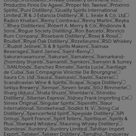
Group
Portobello
Private Distillery Bimmerle KG
Productos Finos De Agave
Proper No. Twelve
Proximo
Spirits
Puni Distillery
Quality Spirits International
Limited
R & J Estancia Distillery
R. L. Seale & Co. Ltd
Radico Khaitan
Remy Cointreau
Remy Martin
Reyka
Rhea Distilleries
Robert A. Merry & Co
Rodionov &
Sons
Rogue Society Distilling
Ron Barcelo
Ronrico
Rum Company
Rosebank Distillery
Rossi & Rossi
Roullet
Royal Oak Distillery
Rozelieures
RSD Whiskey
Rudolf Jelinek
S & B Spirits Makers
Saimaa
Beverages
Saint James
Saint-Remy
Sakuramasamune
Sakurao
Samalens
Samarkand-
Zhomboy Sharob
Samaroli
Samkon
Samson & Surrey
SAN.foods
Sanchez Romate
Santa Lucia
Santiago
de Cuba
Sas Compagnie Vinicole De Bourgogne
Saura Co. Ltd
Sauza
Savicevic
Savio
Sazerac
Scandinavian Wine & Spirits
Scapa
Scapa Distillery
Sekiya Brewery
Sempe
Seven Seals
SGJ Bimmerle
Sharg Ulduzu
Shata Shuzo
Sheridan's
Shinobu
Distillery
Siberian Express
Sidney Frank Importing Co
Simex Original
Singular Spirits
Sipsmith
Slaur
International
Smokehead
Sodiko N. V.
Song Cai
Distillery
Spencerfield Spirit
Speyside Distillery
SPI
Group
Spirit France
Spirit Tellers
Spiritique
Spirits &
Plus
Starward Whiskey
Stauning Whisky Distillery
Stumbras
Suntory
Suntory Limited
Tahitian Import
Export
Talisker
Talisker Distillery
Tamdhu
Tanqueray