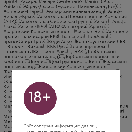
Spirits
Zacapa
Zacapa Centenario
Zanin 1895
Zuidam
Абрау-Дюрсо (Русский Шампанский Дом)
Абшерон-Шараб
Авшарский винный завод
Алеф-
Виналь-Крым
Алкогольная Промышленная Компания
(АПК)
Алкогольная Сибирская Группа
Алкон
Альфа
Люкс
Альянс-1892
АПФ Фанагория
Арагет
Араратский Коньячный Завод
Арсенал Вин
Асканели
Братья
Бахчисарай ВКЗ
Башспирт
БелАлко
БрянскСпиртПром
Веди Алко
Великоустюгский ЛВЗ
Вереск
Викалк
ВКК Русь
Главспиртпром
Глазовский ЛВЗ
Грейн Алко
ДВКЗ (Дербентский
винно-коньячный завод)
Дербентский коньячный
комбинат
Дионис
Дом Грузинского Вина
Ерасхский
винный завод
Ереванский Коньячный Завод
Жемчужина Ставрополья
Иронсан
Итар Глобал
Иткульский спиртзавод
Калужский Кристалл
КВКЗ
(Коломенский винно-коньячный завод)
КВС
Кизлярский коньячный завод
КЛВЗ Кристалл
Компания Алкогольных Напитков Алаверди
18+
Кристалл-Лефортово ГК
Крымская Водочная
Компания
Ладога
ЛВЗ Московский
Малиновщизненский Спиртоводочный Завод Аквадив
Мердзаванский коньячный завод
Минск Кристалл
Минский завод виноградных вин
ММВЗ (Московский
Межреспубликанский Винодельческий Завод)
Сайт содержит информацию для лиц
Московский завод Кристалл
Мргашен Винно-
коньячный завод
совершеннолетнего возраста. Сведения,
Национал Алко
Нива