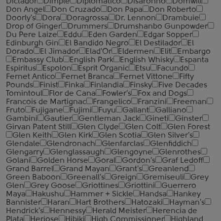
Dictador
Dimple
Diplomatico
Disaronno
Domwill
Don Angel
Don Cruzado
Don Papa
Don Roberto
Doorly's
Dora
Doragrossa
Dr. Lennon
Drambuie
Drop of Ginger
Drummers
Drumshanbo Gunpowder
Du Pere Laize
Eddu
Eden Garden
Edgar Sopper
Edinburgh Gin
El Bandido Negro
El Destilador
El
Dorado
El Jimador
Elad'Or
Eldermen
Elit
Embargo
Embassy Club
English Park
English Whisky
Espanta
Espiritus
Espolon
Esprit Organic
Etsu
Facundo
Fernet Antico
Fernet Branca
Fernet Vittone
Fifty
Pounds
Finist
Finka
Finlandia
Finsky
Five Decades
Tomintoul
Flor de Cana
Fowler's
Fox and Dogs
Francois de Martignac
Frangelico
Franzini
Freeman
Fruto
Fujigane
Fujimi
Fuyu
Gallant
Galliano
Gambini
Gautier
Gentleman Jack
Gineti
Ginster
Girvan Patent Still
Glen Clyde
Glen Colt
Glen Forest
Glen Keith
Glen Kirk
Glen Scotia
Glen Silver's
Glendale
Glendronach
Glenfarclas
Glenfiddich
Glengarry
Glenglassaugh
Glengoyne
Glenrothes
Golani
Golden Horse
Goral
Gordon's
Graf Ledoff
Grand Barrel
Grand Mayan
Grant's
Greanlend
Green Baboon
Greenall's
Greign
Gremiseuli
Grey
Glen
Grey Goose
Griottines
Griottini
Guerrero
Maya
Hakushu
Hammer + Sickle
Handsa
Hankey
Bannister
Haran
Hart Brothers
Hatozaki
Hayman's
Hendrick's
Hennessy
Herald Meister
Herencia de
Plata
Heriose
Hibiki
High Commissioner
Highland