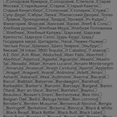
Солодовая Ярмарка
Солодовня
Спельта
Старая
Москва
Старейшина
Старка
Старый Кахети
Старый Кенигсберг
Столичная
Стопарик
Стужа
Сулу-Дере
Сябры
Талка
Тбилисский Дворик
Топаз
Травка
Троекуровка
Тундра
Урожай
Уч Кудук
Фанагория
Форсаж
Ханская
Хаски
Хлеб & Соль
Хлебная долина
Хлебная Мера
Хлебная Половинка
Хлебник
Хлебный Купажъ
Царская
Царская
Крепость
Царское Село
Царь Кедр
Царь/
Государев заказ
Цитадель
Чача
Чижик-Пыжик
Чистые Росы
Шалахо
Шато Темрюк
Эльбрус
Ямская
14 Inkas
1800 Tequila
3 Caballos
7 злаков
A.E. Dor
A.H. Riise
Abducted
Aber Falls
Aberfort
Aberlour
Adamus
Agavita
Aguanile
Akashi
Akashi-
Tai
Akvadiv
Altair
Amaro Lucano
Amaro Montenegro
Amarula
Anaseuli
Anejo Centuria
Aperol
Appleton
Araget
Aragveli
Ararat
Ardmore
Arlett
Arran
Ashanti
Askaneli
Atxa
Aultmore
Averna
Bacardi
Bacur
Balblair
Balvenie
Bandwagon
Bankhall
Barbadillo
Barber's
Barcelo
Barclays
Bargest
Baron
Otard
Barr an Uisce
Barrel
Barrister
Bayou
Beaulieu
Beaver's Dram
Becherovka
Bee Gin
Belgian Owl
Bell's
Beluga Noble
Ben Lomond
Benster's
Benten Musume
Benvenuti Nocino
Bergia
Beringoff
Berkshire
Bickens
Bionica
Black & White
Black Beast
Black Bottle
Black Bull
Black Label