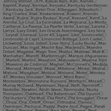
Johnny Volmer
JOY
Kabuki Bijin
Kah
Kamiki
Kapriol
Karpy
Kemlya
Kensatu
Kentucky Gentleman
Kentucky Jack
Ketel One
Kilbeggan
Killepitsch
King Charles
Kiwi
Koskenkorva
Kraken
Kremlin
Award
Kujira
Kujira Ryukyu
Kurai
Kvezani
Kvint
La
Arenita
La Cruz
La Escondida
La Mejicana
La Morita
Caribena
La Pavesa
La Pipette Verte
Lamas
Laneta
Larrys
Lazy Dodo
Les Grands Assemblages
Ley Seca
Leyrat
Lheraud
Licor 43
Ligare
Liko
Limoncello
Limoncello di Capri
Limoncino Bottega
Loch Castle
Lockwood
Louis Jolliet
Love Story
Lucky Nucky
Mac
Duncan
Mac Ingal
Machir Bay
Macleod's
Maestro
Dobel
Magdala
Magic Tree
Malibu
Mallows
Malt B
Manhattan
Marett
Marlborough
Marquis d'Aguesseau
Martell
Martini
Masahiro
Matusalem
Maxime Trijol
Maxximo de Codorniz
Mayfair
McConnell's
Medjida
Menard
Metropoli
Midai
Millstone
Minke
Mistral
Mixtura
Miyagikyo
Mobius
Moisans
Moko
Monkey
47
Monkey Shoulder
Monnet
Mont Blanc
Montelobos
Moonshine Runners
Mortlach
Mozart
Murray McDavid
Myokosan
Naud
Neft
Nemiroff
Nestville
Newton
Ninth Wave
Normindia
Nucky
Thompson
OakHeart
Old Ballantruan
Old Gyumri
Old Hunter's
Old Mull
Old Pilot's
Old Smuggler
Omar
Onza
Ora
Orloff
Orran
Orthodox
Osmoz
Oxenham
Pachuca
Paddy
Padre Azul
Pages
Parati