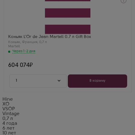
Через 1-2 дня
Коньяк
Л'Ор де Жан Мартель в подарочной коробке
Производитель
Martell & Co
Бренд
Martell
Регион
Коньяк L'Or de Jean Martell 0.7 л Gift Box
Коньяк
Коньяк
,
Франция
,
0,7 л
Martell
Через 1-2 дня
604 074
1
В корзину
Hine
XO
VSOP
Vintage
0,7 л
4 года
6 лет
10 лет