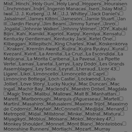
Mist
Hinch
Holy Gun
Holy Land
Hoppers
Houraisen
Inchmoan
Indri
Ingenio Manacas
Iseo
Islay Mist
Iwai
J. J. Kurberg
J. M.
J.J. Whitley
Jack Daniel's
Jaisalmer
James Kilton
Jameson
Jamie Stuart
Jan
II
Jardin Fleury
Jim Beam
Jimmy Turner
Jinro
Jogaila
Johnnie Walker
Johnny Volmer
JOY
Kabuki
Bijin
Kah
Kamiki
Kapriol
Karpy
Kemlya
Kensatu
Kentucky Gentleman
Kentucky Jack
Ketel One
Kilbeggan
Killepitsch
King Charles
Kiwi
Koskenkorva
Kraken
Kremlin Award
Kujira
Kujira Ryukyu
Kurai
Kvezani
Kvint
La Arenita
La Cruz
La Escondida
La
Mejicana
La Morita Caribena
La Pavesa
La Pipette
Verte
Lamas
Laneta
Larrys
Lazy Dodo
Les Grands
Assemblages
Ley Seca
Leyrat
Lheraud
Licor 43
Ligare
Liko
Limoncello
Limoncello di Capri
Limoncino Bottega
Loch Castle
Lockwood
Louis
Jolliet
Love Story
Lucky Nucky
Mac Duncan
Mac
Ingal
Machir Bay
Macleod's
Maestro Dobel
Magdala
Magic Tree
Malibu
Mallows
Malt B
Manhattan
Marett
Marlborough
Marquis d'Aguesseau
Martell
Martini
Masahiro
Matusalem
Maxime Trijol
Maxximo
de Codorniz
Mayfair
McConnell's
Medjida
Menard
Metropoli
Midai
Millstone
Minke
Mistral
Mixtura
Miyagikyo
Mobius
Moisans
Moko
Monkey 47
Monkey Shoulder
Monnet
Mont Blanc
Montelobos
Moonshine Runners
Mortlach
Mozart
Murray