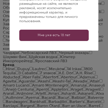
Новокубанское
Объединенная Водочная Компания
размещённые на сайте, не являются
Объединенные Пензенские Водочные Заводы
рекламой, носят исключительно
Озерский спиртоводочный завод (ОСВЗ)
ООО ССБ
информационный характер, и
Опытный завод НИВА
Первомайский
Первый
предназначены только для личного
Купажный Завод
Пермалко
Прошянский Коньячный
пользования.
Завод
Радамир
Родник и К
Русский Алкоголь (Руст
Россия)
Русский Север
Русский стандарт
Саранский ЛВЗ
Сиббиттер
Синергия
Смирнов
Мне уже есть 18 лет
Стандартъ
Стрижамент
Татспиртпром
Ташкентвино
Тейси
Тираспольский ВКЗ
Тульский Винокуренный
Завод 1911
Уржумский СВЗ
Усовские винно-
коньячные подвалы
Фортуна ЛВЗ
Царь Тигран
Чандари
Чебоксарский ЛВЗ
Черный знахарь
Шаумян-Вин
Шуйская водка
Юпитер
Инкорпорейтед
Ярославский ЛВЗ
Бренд
Hine
Dupuy
Lautrec
Meukow
14 Inkas
1800
Tequila
3 Caballos
7 злаков
A.E. Dor
A.H. Riise
Abducted
Aber Falls
Aberfort
Aberlour
Adamus
Agavita
Aguanile
Akashi
Akashi-Tai
Akvadiv
Altair
Amaro Lucano
Amaro Montenegro
Amarula
Anaseuli
Anejo Centuria
Aperol
Appleton
Araget
Aragveli
Ararat
Ardmore
Arlett
Arran
Ashanti
Askaneli
Atxa
Aultmore
Averna
Bacardi
Bacur
Balblair
Balvenie
Bandwagon
Bankhall
Barbadillo
Barber's
Barcelo
Barclays
Bargest
Baron Otard
Barr an Uisce
Barrel