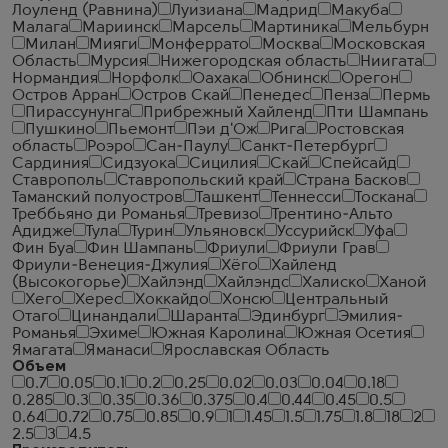
Лоуленд (Равнина)
Луизиана
Мадрид
Макуба
Малага
Мариинск
Марсель
Мартиника
Мельбурн
Милан
Мияги
Монферрато
Москва
Московская
Область
Мурсия
Нижегородская область
Ниигата
Нормандия
Норфолк
Оахака
Обнинск
Орегон
Остров Арран
Остров Скай
Пенедес
Пенза
Пермь
Пирассунунга
Прибрежный Хайленд
Пти Шампань
Пушкино
Пьемонт
Пэи д'Ож
Рига
Ростовская
область
Роэро
Сан-Паулу
Санкт-Петербург
Сардиния
Сидзуока
Сицилия
Скай
Спейсайд
Ставрополь
Ставропольский край
Страна Басков
Таманский полуостров
Ташкент
Теннесси
Тоскана
Треббьяно ди Романья
Тревизо
Трентино-Альто
Адидже
Тула
Турин
Ульяновск
Уссурийск
Уфа
Фин Буа
Фин Шампань
Фриули
Фриули Грав
Фриули-Венеция-Джулия
Хёго
Хайленд
(Высокогорье)
Хайлэнд
Хайлэндс
Халиско
Ханой
Хего
Херес
Хоккайдо
Хонсю
Центральный
Отаго
Цинандали
Шаранта
Эдинбург
Эмилия-
Романья
Эхиме
Южная Каролина
Южная Осетия
Ямагата
Яманаси
Ярославская Область
Объем
0.7
0.05
0.1
0.2
0.25
0.02
0.03
0.04
0.18
0.285
0.3
0.35
0.36
0.375
0.4
0.44
0.45
0.5
0.64
0.72
0.75
0.85
0.9
1
1.45
1.5
1.75
1.8
18
2
2.5
3
4.5