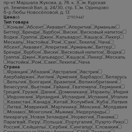
пр-кт Маршала Жукова. д. 78. к. 3
м. Курская
ул. Земляной Вал. д. 24/30. стр. 1
м. Одинцово
б-р Любы Новосёловой. д. 13
Цена
Тип товара
Коньяк
Абсент
Аквавит
Аперитив
Арманьяк
Биттер
Бренди
Бурбон
Виски
Висковый напиток
Водка
Граппа
Джин
Кальвадос
Кашаса
Ликер
Мескаль
Настойка
Ром
Саке
Текила
Чача
Абсент
Аквавит
Аперитив
Арманьяк
Биттер
Бренди
Бурбон
Виски
Висковый напиток
Водка
Граппа
Джин
Кальвадос
Кашаса
Ликер
Мескаль
Настойка
Ром
Саке
Текила
Чача
Страна
Франция
Абхазия
Австралия
Австрия
Азербайджан
Англия
Армения
Барбадос
Беларусь
Бельгия
Болгария
Бразилия
Великобритания
Венесуэла
Вьетнам
Гайана
Гватемала
Германия
Греция
Грузия
Дания
Доминикана
Израиль
Индия
Индонезия
Ирландия
Исландия
Испания
Италия
Казахстан
Канада
Китай
Колумбия
Куба
Латвия
Литва
Маврикий
Мартиника
Мексика
Молдавия
Монако
Монголия
Мьянма
Нидерланды
Никарагуа
Новая Зеландия
Норвегия
Панама
Парагвай
Перу
Польша
Португалия
Пуэрто-Рико
Россия
Сейшелы
Сербия
Сингапур
Словакия