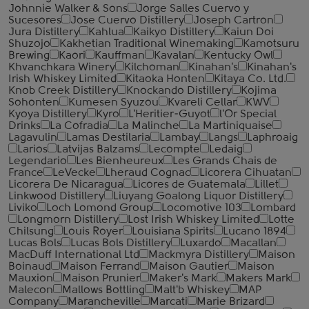
Johnnie Walker & Sons
Jorge Salles Cuervo y
Sucesores
Jose Cuervo Distillery
Joseph Cartron
Jura Distillery
Kahlua
Kaikyo Distillery
Kaiun Doi
Shuzojo
Kakhetian Traditional Winemaking
Kamotsuru
Brewing
Kaori
Kauffman
Kavalan
Kentucky Owl
Khvanchkara Winery
Kilchoman
Kinahan's
Kinahan's
Irish Whiskey Limited
Kitaoka Honten
Kitaya Co. Ltd.
Knob Creek Distillery
Knockando Distillery
Kojima
Sohonten
Kumesen Syuzou
Kvareli Cellar
KWV
Kyoya Distillery
Kyro
L'Heritier-Guyot
l'Or Special
Drinks
La Cofradia
La Malinche
La Martiniquaise
Lagavulin
Lamas Destilaria
Lambay
Langs
Laphroaig
Larios
Latvijas Balzams
Lecompte
Ledaig
Legendario
Les Bienheureux
Les Grands Chais de
France
LeVecke
Lheraud Cognac
Licorera Cihuatan
Licorera De Nicaragua
Licores de Guatemala
Lillet
Linkwood Distillery
Liuyang Goalong Liquor Distillery
Liviko
Loch Lomond Group
Locomotive 103
Lombard
Longmorn Distillery
Lost Irish Whiskey Limited
Lotte
Chilsung
Louis Royer
Louisiana Spirits
Lucano 1894
Lucas Bols
Lucas Bols Distillery
Luxardo
Macallan
MacDuff International Ltd
Mackmyra Distillery
Maison
Boinaud
Maison Ferrand
Maison Gautier
Maison
Mauxion
Maison Prunier
Maker's Mark
Makers Mark
Malecon
Mallows Bottling
Malt'b Whiskey
MAP
Company
Marancheville
Marcati
Marie Brizard