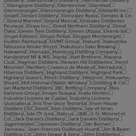
Distillery
Glendronach Distillery
Glenfarclas Distillery
Glengoyne Distillery
Glenkinchie
Glenlivet
Glenmorangie
Glenmorangie Distillery
Globefill Inc.
Godet
Golani Distillery
Gonzalez Byass
Gordon & Co
Grand Marnier
Grand Mezcal
Grandes Distilleries
Peureux
Grays Inc.
Great Northern Distillery
Great
Oaks
Green Tree Distillery
Green Utopia
Grenki list
Grupo Estevez
Grupo Pellas
Gruppo Montenegro
Guillon Painturaud
GVMT Group
Hakuro
Hakushika
Tatsuuma Honke Shuzo
Hakutsuru Sake Brewing
Halewood
Hamada
Hamburg Distilling Company
Handelshof NF & MS
Hardy
Hart Brothers
Havana
Club
Hayman Distillers
Heaven Hill Distilleries
Henri
Mounier
Heritiers Crassous de Medeuil
Herradura
Hibernia Distillers
Highland Distillers
Highland Park
Highland Queen
Hinch Distillery
Hitejinro
Hokusetsu
Shuzo
Hot Irishman/Walsh Whiskey
I.Distilling & Co
Ian Macleod Distillers
IBC Bottling Company
Illva
Saronno Group
Imayo Tsukasa
Inata Honten
Industria Licorera de Caldas
Industria Licorera
Quezalteca
Inis Tine Uisce Teoranta
Inver House
Distillers LTD
Ioreli
Irish Distillers
Isle of Arran
Distillery
Isle Of Jura
Italicus
J&B
J. G. Monnet et
Co
Jack Daniel's Distillery
Jack Daniels Distillery
Jagermeister
Jameson Distillery
Jan Becher
Janneau
Jean-Francois Guillouet-Huard
Jim B.Beam
Distilling Co
John Dewar & Sons
John Distilleries