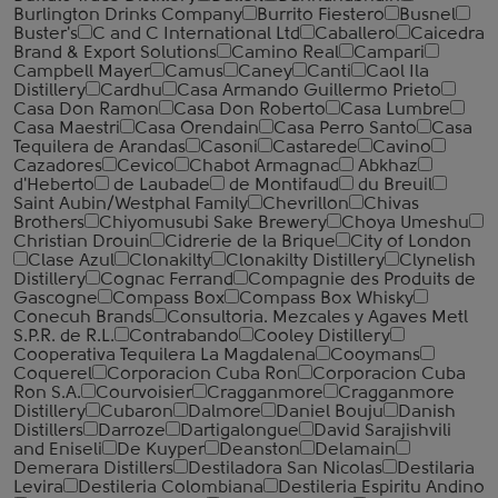
Burlington Drinks Company
Burrito Fiestero
Busnel
Buster's
C and C International Ltd
Caballero
Caicedra
Brand & Export Solutions
Camino Real
Campari
Campbell Mayer
Camus
Caney
Canti
Caol Ila
Distillery
Cardhu
Casa Armando Guillermo Prieto
Casa Don Ramon
Casa Don Roberto
Casa Lumbre
Casa Maestri
Casa Orendain
Casa Perro Santo
Casa
Tequilera de Arandas
Casoni
Castarede
Cavino
Cazadores
Cevico
Chabot Armagnac
Abkhaz
d'Heberto
de Laubade
de Montifaud
du Breuil
Saint Aubin/Westphal Family
Chevrillon
Chivas
Brothers
Chiyomusubi Sake Brewery
Choya Umeshu
Christian Drouin
Cidrerie de la Brique
City of London
Clase Azul
Clonakilty
Clonakilty Distillery
Clynelish
Distillery
Cognac Ferrand
Compagnie des Produits de
Gascogne
Compass Box
Compass Box Whisky
Conecuh Brands
Consultoria. Mezcales y Agaves Metl
S.P.R. de R.L.
Contrabando
Cooley Distillery
Cooperativa Tequilera La Magdalena
Cooymans
Coquerel
Corporacion Cuba Ron
Corporacion Cuba
Ron S.A.
Courvoisier
Cragganmore
Cragganmore
Distillery
Cubaron
Dalmore
Daniel Bouju
Danish
Distillers
Darroze
Dartigalongue
David Sarajishvili
and Eniseli
De Kuyper
Deanston
Delamain
Demerara Distillers
Destiladora San Nicolas
Destilaria
Levira
Destileria Colombiana
Destileria Espiritu Andino