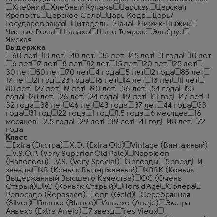
Хлебник
Хлебный Купажъ
Царская
Царская
Крепость
Царское Село
Царь Кедр
Царь/
Государев заказ
Цитадель
Чача
Чижик-Пыжик
Чистые Росы
Шалахо
Шато Темрюк
Эльбрус
Ямская
Выдержка
60 лет
18 лет
40 лет
35 лет
45 лет
3 года
10 лет
6 лет
7 лет
8 лет
12 лет
15 лет
20 лет
25 лет
30 лет
50 лет
70 лет
4 года
5 лет
2 года
85 лет
17 лет
21 год
23 года
16 лет
14 лет
13 лет
11 лет
80 лет
27 лет
9 лет
90 лет
36 лет
54 года
53
года
28 лет
26 лет
24 года
19 лет
51 год
47 лет
32 года
38 лет
46 лет
43 года
37 лет
44 года
33
года
31 год
22 года
1 год
1.5 года
6 месяцев
16
месяцев
2.5 года
29 лет
39 лет
41 год
48 лет
72
года
Класс
Extra (Экстра)
X.O. (Extra Old)
Vintage (Винтажный)
V.S.O.P. (Very Superior Old Pale)
Napoleon
(Наполеон)
V.S. (Very Special)
3 звезды
5 звезд
4
звезды
КВ (Коньяк Выдержанный)
КВВК (Коньяк
Выдержанный Высшего Качества)
ОС (Очень
Старый)
КС (Коньяк Старый)
Hors d'Age
Солера
Репосадо (Reposado)
Голд (Gold)
Серебрянная
(Silver)
Бланко (Blanco)
Аньехо (Anejo)
Экстра
Аньехо (Extra Anejo)
7 звезд
Tres Vieux