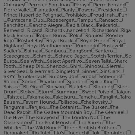
Parka
Passoa
Patron
Paul John
Pearse
Peat
Chimney
Perro de San Juan
Phraya
Pierre Ferrand
Pierre Vallet
Plantation
Planty
Powers
Presidente
Prince Hubert de Polignac
Prohibido
Proud Irish
Puni
Puntacana Club
Radeberger
Rampur
Rancado
Ranchitos
Rancho Alegre
Red & Black
Relicario
Remeslo
Ricard
Richard Chancellor
Richardson
Riga
Black Balsam
Robert Burns
Roku
Romios
Rooster
Rojo
Roshel Bay
Royal Brackla
Royal Green
Royal
Highland
Royal Ranthambore
Rumundo
Rustaveli
Sadler's
Saimaa
Sambuca
SangSom
Santero
Scapegrace
Schmidt
Schnee Jager
Scotch Terrier
Se
Busca
Sea Witch
Select Aperitivo
Seven Tails
Shark
Tooth
Sheep Dip
Sherlock
Shin
Shinobu
Sierra
Silver Seal
Silvermalt
Singleton
Sinner
Sir Clark
SKYY
Smokestack
Smokey Joe
Smola
Soberano
Solera
Sorbet
Sparkman
Sperone
Spice King
Spisska
St. Graal
Starward
Stateless
Stauning
Steel
Drum
Stoker
Storm
Summum
Sweet Poison
Taigun
Taisteal
Takamaka
Taketsuru
Tamdhu
Tanglin
Tatra
Balsam
Tavern Hound
Tbilisoba
Tchaikovsky
Tengumai
Tenjaku
The Botanist
The Busker
The
Dead Rabbit
The Galtee Mountain Boy
The Glenlee
The Hive
The Kurayoshi
The London №1
The
Observatory
The Peat Monster
The San-In
The
Whistler
The Wild Bunch
Three Scottish Brothers
Tigranakert
Tio Toto
Tito's
Togouchi
Toki
Tomintoul