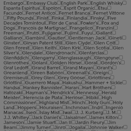
Embargo
Embassy Club
English Park
English Whisky
Espanta Espiritus
Espolon
Esprit Organic
Etsu
Facundo
Fernet Antico
Fernet Branca
Fernet Vittone
Fifty Pounds
Finist
Finka
Finlandia
Finsky
Five
Decades Tomintoul
Flor de Cana
Fowler's
Fox and
Dogs
Francois de Martignac
Frangelico
Franzini
Freeman
Fruto
Fujigane
Fujimi
Fuyu
Gallant
Galliano
Gambini
Gautier
Gentleman Jack
Gineti
Ginster
Girvan Patent Still
Glen Clyde
Glen Colt
Glen Forest
Glen Keith
Glen Kirk
Glen Scotia
Glen
Silver's
Glendale
Glendronach
Glenfarclas
Glenfiddich
Glengarry
Glenglassaugh
Glengoyne
Glenrothes
Golani
Golden Horse
Goral
Gordon's
Graf Ledoff
Grand Barrel
Grand Mayan
Grant's
Greanlend
Green Baboon
Greenall's
Greign
Gremiseuli
Grey Glen
Grey Goose
Griottines
Griottini
Guerrero Maya
Hakushu
Hammer + Sickle
Handsa
Hankey Bannister
Haran
Hart Brothers
Hatozaki
Hayman's
Hendrick's
Hennessy
Herald
Meister
Herencia de Plata
Heriose
Hibiki
High
Commissioner
Highland Mist
Hinch
Holy Gun
Holy
Land
Hoppers
Houraisen
Inchmoan
Indri
Ingenio
Manacas
Iseo
Islay Mist
Iwai
J. J. Kurberg
J. M.
J.J. Whitley
Jack Daniel's
Jaisalmer
James Kilton
Jameson
Jamie Stuart
Jan II
Jardin Fleury
Jim
Beam
Jimmy Turner
Jinro
Jogaila
Johnnie Walker