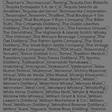
Teacher's
Tecnoazucar
Teeling
Tequila Don Roberto
Tequila Embajador S.A. de C.V
Tequila Selecto de
Amatitan
Tequilas del Senor
Terressentia Corporation
Tessendier
Tesseron
ThaiBev
That Boutique-Y Gin
Company
That Boutique-Y Rum Company
The Bitter
Truth
The Cotswolds Distillery
The Dublin Liberties
Distillery
The English Whisky Co.
The Famous Grouse
The Glenrothes
The Highlands & Islands Scotch Whisky
The Irishman
The Monaco Beverage Company
The
Owl Distillery
The Patron Spirits Company
The Shed
Distillery
The Small Batch Spirits Company
The Vintage
Malt Whisky Company
Tiffon
TOA Shuzo
Tobermory
Tomatin
Torino Distillati S.r.l.
Torres
Tradition Mexico
Travellers Liquors
Trois Freres Distillery
TTL Nantou
Distillery
Tullibardine
Umenishiki Yamakawa
Underberg
Unicognac
Urakasumi
Valdespino
Valsa
Nuovo Perlino
Vedrenne
Verveine
Victory Myanmar
Group
Villa de Varda
Villa Massa
Vinarija Kovacevic
VP Brands International
Waldemar Behn
Walsh
Warner's Distillery
Waterford Whisky
Wemyss Malts
Wenneker
West Cork
Westward Whiskey
WhistlePig
White Horse Distillers
Whitley Neill
Whyte & Mackay
Wicklow Hills Whiskey
William Grant & Sons
William
Lawson's Distillery
William Macfarlane & Co.
William
Peel
Wolfburn Distillery
Woodford Reserve Distillery
Writers' Tears
Yaguara
Yellow Rose Distilling
Yoshino