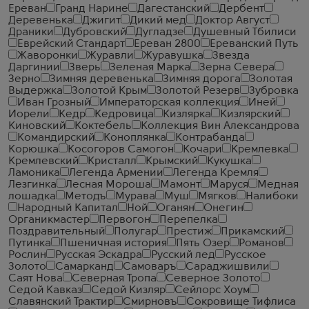
Ереван
Гранд Нарине
Дагестанский
Дербент
Деревенька
Джигит
Дикий мед
Доктор Август
Драники
Дубровский
Дугладзе
Душевный Тбилиси
Еврейский Стандарт
Ереван 2800
Ереванский Путь
Жаворонки
Журавли
Журавушка
Звезда
Даргинии
Зверь
Зеленая Марка
Зерна Севера
Зерно
Зимняя деревенька
Зимняя дорога
Золотая
Выдержка
Золотой Крым
Золотой Резерв
Зубровка
Иван Грозный
Императорская коллекция
Иней
Иорели
Кедр
Кедровица
Кизлярка
Кизлярский
Киновский
Коктебель
Коллекция Вин Александрова
Командирский
Коноплянка
Контрабанда
Корюшка
Косогоров Самогон
Кочари
Кремлевка
Кремлевский
Кристалл
Крымский
Кукушка
Ламоника
Легенда Армении
Легенда Кремля
Лезгинка
Лесная Мороша
Мамонт
Маруся
Медная
лошадка
Методъ
Мурава
Муш
Мягков
Налибоки
Народный Капитал
Ной
Оганян
Онегин
Органикмастер
Первогон
Перепелка
Поздравительный
Полугар
Престиж
Прикамский
Путинка
Пшеничная история
Пять Озер
Романов
Рослин
Русская Эскадра
Русский лед
Русское
Золото
Самарканд
Самоваръ
Сараджишвили
Саят Нова
Северная Тропа
Северное Золото
Седой Кавказ
Седой Кизляр
Сейлорс Хоум
Славянский Трактир
Смирновъ
Сокровище Тифлиса