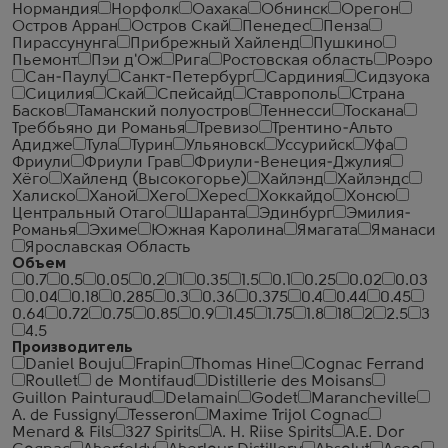
Нормандия
Норфолк
Оахака
Обнинск
Орегон
Остров Арран
Остров Скай
Пенедес
Пенза
Пирассунунга
Прибрежный Хайленд
Пушкино
Пьемонт
Пэи д'Ож
Рига
Ростовская область
Роэро
Сан-Паулу
Санкт-Петербург
Сардиния
Сидзуока
Сицилия
Скай
Спейсайд
Ставрополь
Страна
Басков
Таманский полуостров
Теннесси
Тоскана
Треббьяно ди Романья
Тревизо
Трентино-Альто
Адидже
Тула
Турин
Ульяновск
Уссурийск
Уфа
Фриули
Фриули Грав
Фриули-Венеция-Джулия
Хёго
Хайленд (Высокогорье)
Хайлэнд
Хайлэндс
Халиско
Ханой
Хего
Херес
Хоккайдо
Хонсю
Центральный Отаго
Шаранта
Эдинбург
Эмилия-
Романья
Эхиме
Южная Каролина
Ямагата
Яманаси
Ярославская Область
Объем
0.7
0.5
0.05
0.2
1
0.35
1.5
0.1
0.25
0.02
0.03
0.04
0.18
0.285
0.3
0.36
0.375
0.4
0.44
0.45
0.64
0.72
0.75
0.85
0.9
1.45
1.75
1.8
18
2
2.5
3
4.5
Производитель
Daniel Bouju
Frapin
Thomas Hine
Cognac Ferrand
Roullet
de Montifaud
Distillerie des Moisans
Guillon Painturaud
Delamain
Godet
Marancheville
A. de Fussigny
Tesseron
Maxime Trijol Cognac
Menard & Fils
327 Spirits
A. H. Riise Spirits
A.E. Dor