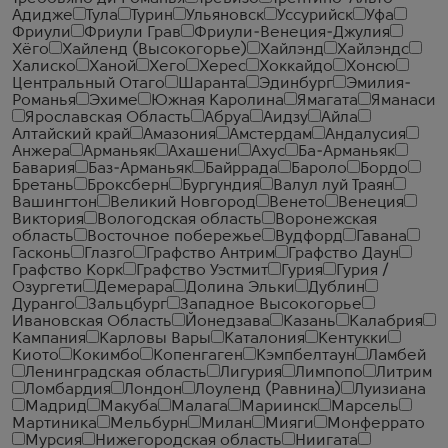
Адидже
Тула
Турин
Ульяновск
Уссурийск
Уфа
Фриули
Фриули Грав
Фриули-Венеция-Джулия
Хёго
Хайленд (Высокогорье)
Хайлэнд
Хайлэндс
Халиско
Ханой
Хего
Херес
Хоккайдо
Хонсю
Центральный Отаго
Шаранта
Эдинбург
Эмилия-
Романья
Эхиме
Южная Каролина
Ямагата
Яманаси
Ярославская Область
Абруа
Аидзу
Айла
Алтайский край
Амазония
Амстердам
Андалусия
Анжера
Арманьяк
Ахашени
Ахус
Ба-Арманьяк
Бавария
Баз-Арманьяк
Байррада
Бароло
Бордо
Бретань
Броксберн
Бургундия
Валул луй Траян
Вашингтон
Великий Новгород
Венето
Венеция
Виктория
Вологодская область
Воронежская
область
Восточное побережье
Вудфорд
Гавана
Гасконь
Глазго
Графство Антрим
Графство Даун
Графство Корк
Графство Уэстмит
Гурия
Гурия /
Озургети
Демерара
Долина Эльки
Дублин
Дуранго
Зальцбург
Западное Высокогорье
Ивановская Область
Йонедзава
Казань
Калабрия
Кампания
Карловы Вары
Каталония
Кентукки
Киото
Кокимбо
Копенгаген
Кэмпбелтаун
Ламбей
Ленинградская область
Лигурия
Лимпопо
Литрим
Ломбардия
Лондон
Лоуленд (Равнина)
Луизиана
Мадрид
Макуба
Малага
Мариинск
Марсель
Мартиника
Мельбурн
Милан
Мияги
Монферрато
Мурсия
Нижегородская область
Ниигата