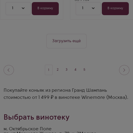
симфония шоколада
и сухофруктов. Вкус
1
1
В корзину
В корзину
бесконечный,
постоянно
меняющийся в
бокале. Лучший
подарок для
искушенного
человека.
Загрузить ещё
2
3
4
5
1
Покупайте коньяк из региона Гранд Шампань
стоимостью от 1 499 ₽ в винотеке Winemore (Москва).
Выбрать винотеку
м. Октябрьское Поле