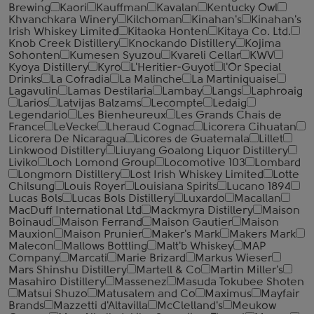
Brewing
Kaori
Kauffman
Kavalan
Kentucky Owl
Khvanchkara Winery
Kilchoman
Kinahan's
Kinahan's
Irish Whiskey Limited
Kitaoka Honten
Kitaya Co. Ltd.
Knob Creek Distillery
Knockando Distillery
Kojima
Sohonten
Kumesen Syuzou
Kvareli Cellar
KWV
Kyoya Distillery
Kyro
L'Heritier-Guyot
l'Or Special
Drinks
La Cofradia
La Malinche
La Martiniquaise
Lagavulin
Lamas Destilaria
Lambay
Langs
Laphroaig
Larios
Latvijas Balzams
Lecompte
Ledaig
Legendario
Les Bienheureux
Les Grands Chais de
France
LeVecke
Lheraud Cognac
Licorera Cihuatan
Licorera De Nicaragua
Licores de Guatemala
Lillet
Linkwood Distillery
Liuyang Goalong Liquor Distillery
Liviko
Loch Lomond Group
Locomotive 103
Lombard
Longmorn Distillery
Lost Irish Whiskey Limited
Lotte
Chilsung
Louis Royer
Louisiana Spirits
Lucano 1894
Lucas Bols
Lucas Bols Distillery
Luxardo
Macallan
MacDuff International Ltd
Mackmyra Distillery
Maison
Boinaud
Maison Ferrand
Maison Gautier
Maison
Mauxion
Maison Prunier
Maker's Mark
Makers Mark
Malecon
Mallows Bottling
Malt'b Whiskey
MAP
Company
Marcati
Marie Brizard
Markus Wieser
Mars Shinshu Distillery
Martell & Co
Martin Miller's
Masahiro Distillery
Massenez
Masuda Tokubee Shoten
Matsui Shuzo
Matusalem and Co
Maximus
Mayfair
Brands
Mazzetti d'Altavilla
McClelland's
Meukow