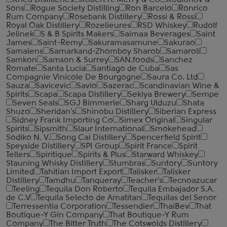
Rhea Distilleries
Robert A. Merry & Co
Rodionov &
Sons
Rogue Society Distilling
Ron Barcelo
Ronrico
Rum Company
Rosebank Distillery
Rossi & Rossi
Royal Oak Distillery
Rozelieures
RSD Whiskey
Rudolf
Jelinek
S & B Spirits Makers
Saimaa Beverages
Saint
James
Saint-Remy
Sakuramasamune
Sakurao
Samalens
Samarkand-Zhomboy Sharob
Samaroli
Samkon
Samson & Surrey
SAN.foods
Sanchez
Romate
Santa Lucia
Santiago de Cuba
Sas
Compagnie Vinicole De Bourgogne
Saura Co. Ltd
Sauza
Savicevic
Savio
Sazerac
Scandinavian Wine &
Spirits
Scapa
Scapa Distillery
Sekiya Brewery
Sempe
Seven Seals
SGJ Bimmerle
Sharg Ulduzu
Shata
Shuzo
Sheridan's
Shinobu Distillery
Siberian Express
Sidney Frank Importing Co
Simex Original
Singular
Spirits
Sipsmith
Slaur International
Smokehead
Sodiko N. V.
Song Cai Distillery
Spencerfield Spirit
Speyside Distillery
SPI Group
Spirit France
Spirit
Tellers
Spiritique
Spirits & Plus
Starward Whiskey
Stauning Whisky Distillery
Stumbras
Suntory
Suntory
Limited
Tahitian Import Export
Talisker
Talisker
Distillery
Tamdhu
Tanqueray
Teacher's
Tecnoazucar
Teeling
Tequila Don Roberto
Tequila Embajador S.A.
de C.V
Tequila Selecto de Amatitan
Tequilas del Senor
Terressentia Corporation
Tessendier
ThaiBev
That
Boutique-Y Gin Company
That Boutique-Y Rum
Company
The Bitter Truth
The Cotswolds Distillery