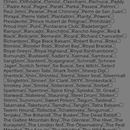
Orran
Orthodox
Osmoz
Oxenham
Pachuca
Paddy
Padre Azul
Pages
Parati
Parka
Passoa
Patron
Paul John
Pearse
Peat Chimney
Perro de San Juan
Phraya
Pierre Vallet
Plantation
Planty
Powers
Presidente
Prince Hubert de Polignac
Prohibido
Proud Irish
Puni
Puntacana Club
Radeberger
Rampur
Rancado
Ranchitos
Rancho Alegre
Red &
Black
Relicario
Remeslo
Ricard
Richard Chancellor
Richardson
Riga Black Balsam
Robert Burns
Roku
Romios
Rooster Rojo
Roshel Bay
Royal Brackla
Royal Green
Royal Highland
Royal Ranthambore
Rumundo
Rustaveli
Sadler's
Saimaa
Sambuca
SangSom
Santero
Scapegrace
Schmidt
Schnee
Jager
Scotch Terrier
Se Busca
Sea Witch
Select
Aperitivo
Seven Tails
Shark Tooth
Sheep Dip
Sherlock
Shin
Shinobu
Sierra
Silver Seal
Silvermalt
Singleton
Sinner
Sir Clark
SKYY
Smokestack
Smokey Joe
Smola
Soberano
Solera
Sorbet
Sparkman
Sperone
Spice King
Spisska
St. Graal
Starward
Stateless
Stauning
Steel Drum
Stoker
Storm
Summum
Sweet Poison
Taigun
Taisteal
Takamaka
Taketsuru
Tamdhu
Tanglin
Tatra Balsam
Tavern Hound
Tbilisoba
Tchaikovsky
Tengumai
Tenjaku
The Botanist
The Busker
The Dead Rabbit
The Galtee Mountain Boy
The Glenlee
The Hive
The
Kurayoshi
The London №1
The Observatory
The Peat