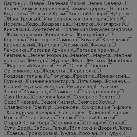
Даргинии
Зверь
Зеленая Марка
Зерна Севера
Зерно
Зимняя деревенька
Зимняя дорога
Золотая
Выдержка
Золотой Крым
Золотой Резерв
Зубровка
Иван Грозный
Императорская коллекция
Иней
Иорели
Кедр
Кедровица
Кизлярка
Кизлярский
Киновский
Коктебель
Коллекция Вин Александрова
Командирский
Коноплянка
Контрабанда
Корюшка
Косогоров Самогон
Кочари
Кремлевка
Кремлевский
Кристалл
Крымский
Кукушка
Ламоника
Легенда Армении
Легенда Кремля
Лезгинка
Лесная Мороша
Мамонт
Маруся
Медная
лошадка
Методъ
Мурава
Муш
Мягков
Налибоки
Народный Капитал
Ной
Оганян
Онегин
Органикмастер
Первогон
Перепелка
Поздравительный
Полугар
Престиж
Прикамский
Путинка
Пшеничная история
Пять Озер
Романов
Рослин
Русская Эскадра
Русский лед
Русское
Золото
Самарканд
Самоваръ
Сараджишвили
Саят Нова
Северная Тропа
Северное Золото
Седой Кавказ
Седой Кизляр
Сейлорс Хоум
Славянский Трактир
Смирновъ
Сокровище Тифлиса
Солодовая Ярмарка
Солодовня
Спельта
Старая
Москва
Старейшина
Старка
Старый Кахети
Старый Кенигсберг
Столичная
Стопарик
Стужа
Сулу-Дере
Сябры
Талка
Тбилисский Дворик
Топаз
Травка
Троекуровка
Тундра
Урожай
Уч Кудук