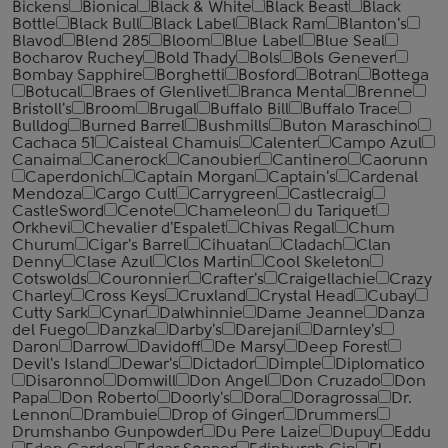
Bickens
Bionica
Black & White
Black Beast
Black
Bottle
Black Bull
Black Label
Black Ram
Blanton's
Blavod
Blend 285
Bloom
Blue Label
Blue Seal
Bocharov Ruchey
Bold Thady
Bols
Bols Genever
Bombay Sapphire
Borghetti
Bosford
Botran
Bottega
Botucal
Braes of Glenlivet
Branca Menta
Brenne
Bristoll's
Broom
Brugal
Buffalo Bill
Buffalo Trace
Bulldog
Burned Barrel
Bushmills
Buton Maraschino
Cachaca 51
Caisteal Chamuis
Calenter
Campo Azul
Canaima
Canerock
Canoubier
Cantinero
Caorunn
Caperdonich
Captain Morgan
Captain's
Cardenal
Mendoza
Cargo Cult
Carrygreen
Castlecraig
CastleSword
Cenote
Chameleon
du Tariquet
Orkhevi
Chevalier d'Espalet
Chivas Regal
Chum
Churum
Cigar's Barrel
Cihuatan
Cladach
Clan
Denny
Clase Azul
Clos Martin
Cool Skeleton
Cotswolds
Couronnier
Crafter's
Craigellachie
Crazy
Charley
Cross Keys
Cruxland
Crystal Head
Cubay
Cutty Sark
Cynar
Dalwhinnie
Dame Jeanne
Danza
del Fuego
Danzka
Darby's
Darejani
Darnley's
Daron
Darrow
Davidoff
De Marsy
Deep Forest
Devil's Island
Dewar's
Dictador
Dimple
Diplomatico
Disaronno
Domwill
Don Angel
Don Cruzado
Don
Papa
Don Roberto
Doorly's
Dora
Doragrossa
Dr.
Lennon
Drambuie
Drop of Ginger
Drummers
Drumshanbo Gunpowder
Du Pere Laize
Dupuy
Eddu