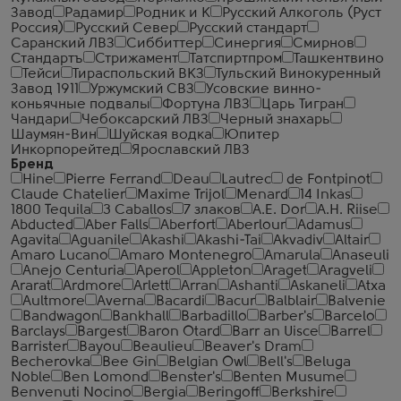
Завод
Радамир
Родник и К
Русский Алкоголь (Руст
Россия)
Русский Север
Русский стандарт
Саранский ЛВЗ
Сиббиттер
Синергия
Смирнов
Стандартъ
Стрижамент
Татспиртпром
Ташкентвино
Тейси
Тираспольский ВКЗ
Тульский Винокуренный
Завод 1911
Уржумский СВЗ
Усовские винно-
коньячные подвалы
Фортуна ЛВЗ
Царь Тигран
Чандари
Чебоксарский ЛВЗ
Черный знахарь
Шаумян-Вин
Шуйская водка
Юпитер
Инкорпорейтед
Ярославский ЛВЗ
Бренд
Hine
Pierre Ferrand
Deau
Lautrec
de Fontpinot
Claude Chatelier
Maxime Trijol
Menard
14 Inkas
1800 Tequila
3 Caballos
7 злаков
A.E. Dor
A.H. Riise
Abducted
Aber Falls
Aberfort
Aberlour
Adamus
Agavita
Aguanile
Akashi
Akashi-Tai
Akvadiv
Altair
Amaro Lucano
Amaro Montenegro
Amarula
Anaseuli
Anejo Centuria
Aperol
Appleton
Araget
Aragveli
Ararat
Ardmore
Arlett
Arran
Ashanti
Askaneli
Atxa
Aultmore
Averna
Bacardi
Bacur
Balblair
Balvenie
Bandwagon
Bankhall
Barbadillo
Barber's
Barcelo
Barclays
Bargest
Baron Otard
Barr an Uisce
Barrel
Barrister
Bayou
Beaulieu
Beaver's Dram
Becherovka
Bee Gin
Belgian Owl
Bell's
Beluga
Noble
Ben Lomond
Benster's
Benten Musume
Benvenuti Nocino
Bergia
Beringoff
Berkshire