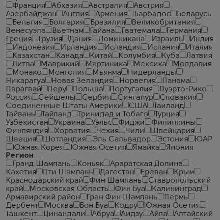
Франция
Абхазия
Австралия
Австрия
Азербайджан
Англия
Армения
Барбадос
Беларусь
Бельгия
Болгария
Бразилия
Великобритания
Венесуэла
Вьетнам
Гайана
Гватемала
Германия
Греция
Грузия
Дания
Доминикана
Израиль
Индия
Индонезия
Ирландия
Исландия
Испания
Италия
Казахстан
Канада
Китай
Колумбия
Куба
Латвия
Литва
Маврикий
Мартиника
Мексика
Молдавия
Монако
Монголия
Мьянма
Нидерланды
Никарагуа
Новая Зеландия
Норвегия
Панама
Парагвай
Перу
Польша
Португалия
Пуэрто-Рико
Россия
Сейшелы
Сербия
Сингапур
Словакия
Соединенные Штаты Америки
США
Таиланд
Тайвань
Тайланд
Тринидад и Тобаго
Турция
Узбекистан
Украина
Уэльс
Фиджи
Филиппины
Финляндия
Хорватия
Чехия
Чили
Швейцария
Швеция
Шотландия
Эль Сальвадор
Эстония
ЮАР
Южная Корея
Южная Осетия
Ямайка
Япония
Регион
Гранд Шампань
Коньяк
Араратская Долина
Кахетия
Пти Шампань
Дагестан
Ереван
Крым
Краснодарский край
Фин Шампань
Ставропольский
край
Московская Область
Фин Буа
Калининград
Армавирский район
Гран Фин Шампань
Пермь
Дербент
Москва
Бон Буа
Кодру
Южная Осетия
Ташкент
Цинандали
Абруа
Аидзу
Айла
Алтайский