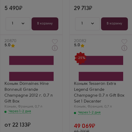
5 490
29 713
1
1
В корзину
В корзину
Артикул
20870
Артикул
20082
5.0
5.0
Через 1-2 дня
Через 1-2 дня
Коньяк
Коньяк
- 25%
Домен Хайн Боной Гранд
Тессерон Экстра Лежанд
Шампань 2012 в
Гранд Шампань в
подарочной коробке
подарочной коробке
Производитель
Производитель
Thomas Hine
Tesseron
Бренд
Регион
Коньяк Domaines Hine
Коньяк Tesseron Extra
Hine
Гранд Шампань, Коньяк
Bonneuil Grande
Legend Grande
Регион
Выдержка
Гранд Шампань, Коньяк
30 лет
Champagne 2012 г. 0.7 л
Champagne 0.7 л Gift Box
Выдержка
Гарик С
Gift Box
Set 1 Decanter
10 лет
Тессерон Экстра
Коньяк
,
Франция
,
0,7 л
Коньяк
,
Франция
,
0,7 л
Юрий Семенов
Легенд — вершина
Через 1-2 дня
Хайн Бонней 2012 —
мастерства в
Через 1-2 дня
свежий винтаж от
роскошном
Хайн. Очень яркий,
декантере. Цвет
от 22 133
фруктовый и
невероятно
49 069
энергичный вкус.
глубокий, аромат —
65 790