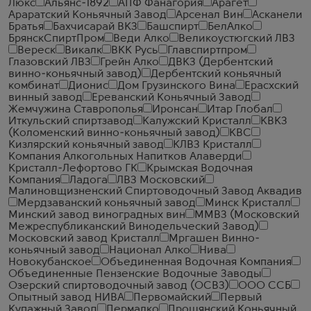
Люкс
Альянс-1892
АПФ Фанагория
Арагет
Араратский Коньячный Завод
Арсенал Вин
Асканели
Братья
Бахчисарай ВКЗ
Башспирт
БелАлко
БрянскСпиртПром
Веди Алко
Великоустюгский ЛВЗ
Вереск
Викалк
ВКК Русь
Главспиртпром
Глазовский ЛВЗ
Грейн Алко
ДВКЗ (Дербентский
винно-коньячный завод)
Дербентский коньячный
комбинат
Дионис
Дом Грузинского Вина
Ерасхский
винный завод
Ереванский Коньячный Завод
Жемчужина Ставрополья
Иронсан
Итар Глобал
Иткульский спиртзавод
Калужский Кристалл
КВКЗ
(Коломенский винно-коньячный завод)
КВС
Кизлярский коньячный завод
КЛВЗ Кристалл
Компания Алкогольных Напитков Алаверди
Кристалл-Лефортово ГК
Крымская Водочная
Компания
Ладога
ЛВЗ Московский
Малиновщизненский Спиртоводочный Завод Аквадив
Мердзаванский коньячный завод
Минск Кристалл
Минский завод виноградных вин
ММВЗ (Московский
Межреспубликанский Винодельческий Завод)
Московский завод Кристалл
Мргашен Винно-
коньячный завод
Национал Алко
Нива
Новокубанское
Объединенная Водочная Компания
Объединенные Пензенские Водочные Заводы
Озерский спиртоводочный завод (ОСВЗ)
ООО ССБ
Опытный завод НИВА
Первомайский
Первый
Купажный Завод
Пермалко
Прошянский Коньячный