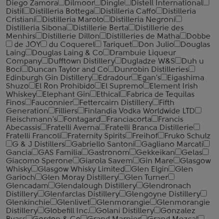
Diego Zamora
Dilmoor
Dingle
Distell International
Distil
Distilleria Bottega
Distilleria Caffo
Distilleria
Cristiani
Distilleria Marolo
Distilleria Negroni
Distilleria Sibona
Distillerie Berta
Distillerie des
Menhirs
Distillerie Dillon
Distilleries de Matha
Dobbe
de JOY
du Coquerel
Tariquet
Don Julio
Douglas
Laing
Douglas Laing & Co
Drambuie Liqueur
Company
Dufftown Distillery
Dugladze W&S
Duh u
Boci
Duncan Taylor and Co
Dunrobin Distilleries
Edinburgh Gin Distillery
Edradour
Egan's
Eigashima
Shuzo
El Ron Prohibido
El Supremo
Element Irish
Whiskey
Elephant Gin
Ethical
Fabrica de Tequilas
Finos
Fauconnier
Fettercairn Distillery
Fifth
Generation
Filliers
Finlandia Vodka Worldwide LTD
Fleischmann's
Fontagard
Franciacorta
Francis
Abecassis
Fratelli Averna
Fratelli Branca Distillerie
Fratelli ‎Francoli
Fraternity Spirits
Freihof
Fruko Schulz
G & J Distillers
Gabriello Santoni
Gagliano Marcati
Gancia
GAS Familia
Gastronom
Gekkeikan
Gelas
Giacomo Sperone
Giarola Savem
Gin Mare
Glasgow
Whisky
Glasgow Whisky Limited
Glen Elgin
Glen
Garioch
Glen Moray Distillery
Glen Turner
Glencadam
Glendalough Distillery
Glendronach
Distillery
Glenfarclas Distillery
Glengoyne Distillery
Glenkinchie
Glenlivet
Glenmorangie
Glenmorangie
Distillery
Globefill Inc.
Golani Distillery
Gonzalez