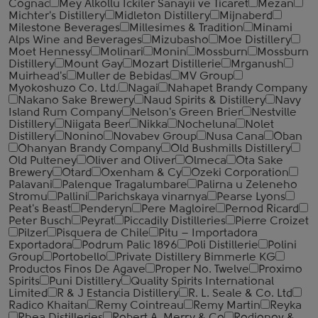
Cognac
Mey Alkollu Ickiler Sanayii ve Ticaret
Mezan
Michter's Distillery
Midleton Distillery
Mijnaberd
Milestone Beverages
Millesimes & Tradition
Minami
Alps Wine and Beverages
Mizubasho
Moe Distillery
Moet Hennessy
Molinari
Monin
Mossburn
Mossburn
Distillery
Mount Gay
Mozart Distillerie
Mrganush
Muirhead's
Muller de Bebidas
MV Group
Myokoshuzo Co. Ltd.
Nagai
Nahapet Brandy Company
Nakano Sake Brewery
Naud Spirits & Distillery
Navy
Island Rum Company
Nelson's Green Brier
Nestville
Distillery
Niigata Beer
Nikka
Nocheluna
Nolet
Distillery
Nonino
Novabev Group
Nusa Cana
Oban
Ohanyan Brandy Company
Old Bushmills Distillery
Old Pulteney
Oliver and Oliver
Olmeca
Ota Sake
Brewery
Otard
Oxenham & Cy
Ozeki Corporation
Palavani
Palenque Tragalumbare
Palirna u Zeleneho
Stromu
Pallini
Parichskaya vinarnya
Pearse Lyons
Peat's Beast
Penderyn
Pere Magloire
Pernod Ricard
Peter Busch
Peyrat
Piccadily Distilleries
Pierre Croizet
Pilzer
Pisquera de Chile
Pitu – Importadora
Exportadora
Podrum Palic 1896
Poli Distillerie
Polini
Group
Portobello
Private Distillery Bimmerle KG
Productos Finos De Agave
Proper No. Twelve
Proximo
Spirits
Puni Distillery
Quality Spirits International
Limited
R & J Estancia Distillery
R. L. Seale & Co. Ltd
Radico Khaitan
Remy Cointreau
Remy Martin
Reyka