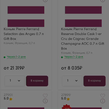
Через 1-2 дня
Через 1-2 дня
Коньяк
Коньяк
Пьер Ферран Селексьон
Пьер Ферран Резерв
дес Анж в подарочной
Дабл Каск Премье Крю
коробке
де Коньяк в подарочной
Производитель
коробке
Cognac Ferrand
Производитель
Бренд
Cognac Ferrand
Коньяк Pierre Ferrand
Коньяк Pierre Ferrand
Pierre Ferrand
Бренд
Selection des Anges 0.7 л
Reserve Double Cask 1-er
Регион
Pierre Ferrand
Гранд Шампань, Коньяк
Регион
Gift Box
Cru de Cognac Grande
Выдержка
Гранд Шампань, Коньяк
Коньяк
,
Франция
,
0,7 л
Champagne AOC 0.7 л Gift
6 лет
Выдержка
Box
7 лет
Коньяк
,
Франция
,
0,7 л
Через 1-2 дня
Через 1-2 дня
от 21 319
от 8 035
1
1
В корзину
В корзину
Артикул
27901
Артикул
27899
5.0
5.0
Через 1-2 дня
Через 1-2 дня