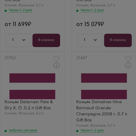
Gift Box
Gift Box
Коньяк
,
Франция
,
0,7 л
Коньяк
,
Франция
,
0,7 л
Через 1-2 дня
Через 1-2 дня
от 11 699
от 15 079
1
1
В корзину
В корзину
Артикул
21702
Артикул
21447
Забрать сегодня
Через 1-2 дня
Коньяк
Коньяк
Деламен Пэйл Энд Драй
Домен Хайн Боной Гранд
X. O. в подарочной
Шампань в подарочной
коробке
коробке
Производитель
Производитель
Delamain
Thomas Hine
Регион
Бренд
Коньяк Delamain Pale &
Коньяк Domaines Hine
Гранд Шампань, Коньяк
Hine
Dry X. O. 0.2 л Gift Box
Bonneuil Grande
Выдержка
Регион
Коньяк
25 лет
,
Франция
,
0,2 л
Гранд Шампань, Коньяк
Champagne 2008 г. 0.7 л
Выдержка
Gift Box
10 лет
Коньяк
,
Франция
,
0,7 л
Забрать сегодня
Через 1-2 дня