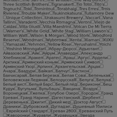
Monster
The San-In
The Whistler
The Wild Bunch
Three Scottish Brothers
Tigranakert
Tio Toto
Tito's
Togouchi
Toki
Tomintoul
Torabhaig
Tres Erres
Trois
Rivieres
Trouble Maker
Tsukinokatsura
Tullamore Dew
Unique Collection
Urakasumi Brewery
Vaccari
Vana
Tallinn
Varadero
Vecchia Romagna
Veroni
Viejo de
Caldas
Villa Giusti
Villa Maestrini
Volcan De Mi Tierra
Warner's
White Gold
White Stag
William Lawson's
William Watt
Wilson & Morgan
Wood Stork
Woodford
Reserve
Woodman
Wyborowa
Xenta
Xiaman
XUXU
Yamazaki
Yehmon
Yellow Rose
Yerushalmi
Yoichi
Yoshino Monogatari
Абрау-Дюрсо
Адъютант
Айвазовский
Айк
Айрум
Алаверди
Александр
Хлебников
Аракел
Аратес
Араш
Аргус
Ардели
Арктика
Армянский коньяк
Армянский Символ
Армянский Узор
Арпинэ
Архангельская
Арцах
Ачара
Баадури
Байкал
Балчуг
Бастион
Бахчисарай
Белая Березка
Белая Сова
Беленькая
Беловежская Ледяная
БелорусскаЯ
Белуга
Белуха
Белый аист
Белый Барс
Белый лёд
Берикони
Беш
Кудук
Бугульма
Бульбашъ
Вакцина
Воздух
Воронецкая
Гжелка
Голубое Озеро
Городок
Гранд
Ереван
Гранд Нарине
Дагестанский
Дербент
Деревенька
Джигит
Дикий мед
Доктор Август
Драники
Дубровский
Дугладзе
Душевный Тбилиси
Еврейский Стандарт
Ереван 2800
Ереванский Путь
Жаворонки
Журавли
Журавушка
Звезда