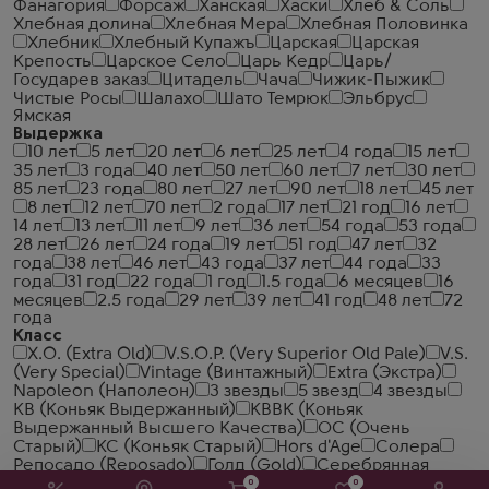
Фанагория
Форсаж
Ханская
Хаски
Хлеб & Соль
Хлебная долина
Хлебная Мера
Хлебная Половинка
Хлебник
Хлебный Купажъ
Царская
Царская
Крепость
Царское Село
Царь Кедр
Царь/
Государев заказ
Цитадель
Чача
Чижик-Пыжик
Чистые Росы
Шалахо
Шато Темрюк
Эльбрус
Ямская
Выдержка
10 лет
5 лет
20 лет
6 лет
25 лет
4 года
15 лет
35 лет
3 года
40 лет
50 лет
60 лет
7 лет
30 лет
85 лет
23 года
80 лет
27 лет
90 лет
18 лет
45 лет
8 лет
12 лет
70 лет
2 года
17 лет
21 год
16 лет
14 лет
13 лет
11 лет
9 лет
36 лет
54 года
53 года
28 лет
26 лет
24 года
19 лет
51 год
47 лет
32
года
38 лет
46 лет
43 года
37 лет
44 года
33
года
31 год
22 года
1 год
1.5 года
6 месяцев
16
месяцев
2.5 года
29 лет
39 лет
41 год
48 лет
72
года
Класс
X.O. (Extra Old)
V.S.O.P. (Very Superior Old Pale)
V.S.
(Very Special)
Vintage (Винтажный)
Extra (Экстра)
Napoleon (Наполеон)
3 звезды
5 звезд
4 звезды
КВ (Коньяк Выдержанный)
КВВК (Коньяк
Выдержанный Высшего Качества)
ОС (Очень
Старый)
КС (Коньяк Старый)
Hors d'Age
Солера
Репосадо (Reposado)
Голд (Gold)
Серебрянная
(Silver)
Бланко (Blanco)
Аньехо (Anejo)
Экстра
0
0