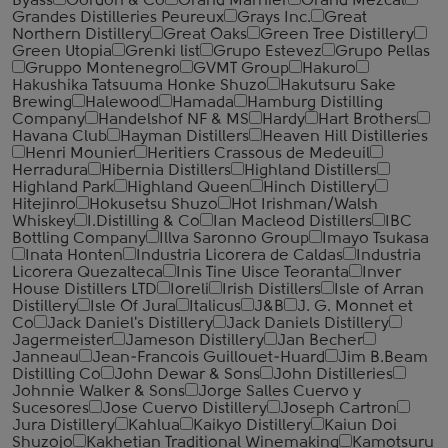
Byass
Gordon & Co
Grand Marnier
Grand Mezcal
Grandes Distilleries Peureux
Grays Inc.
Great
Northern Distillery
Great Oaks
Green Tree Distillery
Green Utopia
Grenki list
Grupo Estevez
Grupo Pellas
Gruppo Montenegro
GVMT Group
Hakuro
Hakushika Tatsuuma Honke Shuzo
Hakutsuru Sake
Brewing
Halewood
Hamada
Hamburg Distilling
Company
Handelshof NF & MS
Hardy
Hart Brothers
Havana Club
Hayman Distillers
Heaven Hill Distilleries
Henri Mounier
Heritiers Crassous de Medeuil
Herradura
Hibernia Distillers
Highland Distillers
Highland Park
Highland Queen
Hinch Distillery
Hitejinro
Hokusetsu Shuzo
Hot Irishman/Walsh
Whiskey
I.Distilling & Co
Ian Macleod Distillers
IBC
Bottling Company
Illva Saronno Group
Imayo Tsukasa
Inata Honten
Industria Licorera de Caldas
Industria
Licorera Quezalteca
Inis Tine Uisce Teoranta
Inver
House Distillers LTD
Ioreli
Irish Distillers
Isle of Arran
Distillery
Isle Of Jura
Italicus
J&B
J. G. Monnet et
Co
Jack Daniel's Distillery
Jack Daniels Distillery
Jagermeister
Jameson Distillery
Jan Becher
Janneau
Jean-Francois Guillouet-Huard
Jim B.Beam
Distilling Co
John Dewar & Sons
John Distilleries
Johnnie Walker & Sons
Jorge Salles Cuervo y
Sucesores
Jose Cuervo Distillery
Joseph Cartron
Jura Distillery
Kahlua
Kaikyo Distillery
Kaiun Doi
Shuzojo
Kakhetian Traditional Winemaking
Kamotsuru