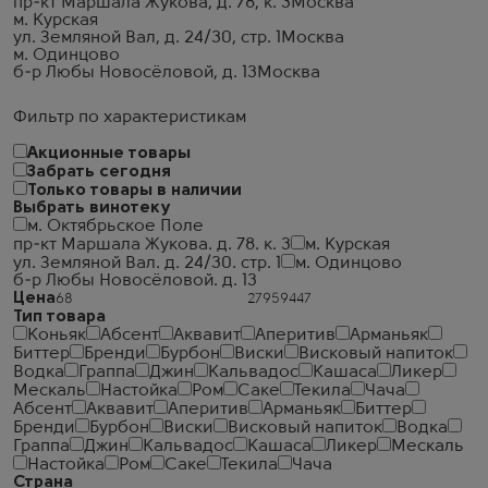
пр-кт Маршала Жукова, д. 78, к. 3
Москва
м. Курская
ул. Земляной Вал, д. 24/30, стр. 1
Москва
м. Одинцово
б-р Любы Новосёловой, д. 13
Москва
Фильтр по характеристикам
Акционные товары
Забрать сегодня
Только товары в наличии
Выбрать винотеку
м. Октябрьское Поле
пр-кт Маршала Жукова. д. 78. к. 3
м. Курская
ул. Земляной Вал. д. 24/30. стр. 1
м. Одинцово
б-р Любы Новосёловой. д. 13
Цена
Тип товара
Коньяк
Абсент
Аквавит
Аперитив
Арманьяк
Биттер
Бренди
Бурбон
Виски
Висковый напиток
Водка
Граппа
Джин
Кальвадос
Кашаса
Ликер
Мескаль
Настойка
Ром
Саке
Текила
Чача
Абсент
Аквавит
Аперитив
Арманьяк
Биттер
Бренди
Бурбон
Виски
Висковый напиток
Водка
Граппа
Джин
Кальвадос
Кашаса
Ликер
Мескаль
Настойка
Ром
Саке
Текила
Чача
Страна