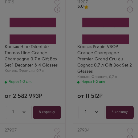
Артикул
11915
Артикул
11907
5.0
Через 1-2 дня
Через 1-2 дня
Коньяк
Коньяк
Хайн Талан де Томас
Фрапен VSOP Гранд
Хайн Гранд Шампань в
Шампань Премье Гран
подарочной коробке
Крю дю Коньяк в
Производитель
подарочной коробке
Thomas Hine
Производитель
Бренд
Frapin
Коньяк Hine Talent de
Коньяк Frapin VSOP
Hine
Регион
Thomas Hine Grande
Grande Champagne
Регион
Гранд Шампань, Коньяк
Гранд Шампань, Коньяк
Выдержка
Champagne 0.7 л Gift Box
Premier Grand Cru du
Выдержка
10 лет
Set 1 Decanter & 4 Glasses
Cognac 0.7 л Gift Box Set 2
50 лет
Нина Ильина
Коньяк
,
Франция
,
0,7 л
Glasses
Фрапен ВСОП с
бокалами —
Коньяк
,
Франция
,
0,7 л
отличный сет для
Через 1-2 дня
Через 1-2 дня
подарка или себе.
Коньяк — просто
эталон.
от 2 582 993
от 11 512
1
1
В корзину
В корзину
Артикул
27907
Артикул
27904