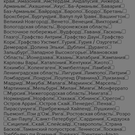
край
Амазония
Амстердам
Андалусия
Анжера
Арманьяк
Ахашени
Ахус
Ба-Арманьяк
Бавария
Баз-Арманьяк
Байррада
Бароло
Бордо
Бретань
Броксберн
Бургундия
Валул луй Траян
Вашингтон
Великий Новгород
Венето
Венеция
Виктория
Вологодская область
Воронежская область
Восточное побережье
Вудфорд
Гавана
Гасконь
Глазго
Графство Антрим
Графство Даун
Графство
Корк
Графство Уэстмит
Гурия
Гурия / Озургети
Демерара
Долина Эльки
Дублин
Дуранго
Зальцбург
Западное Высокогорье
Ивановская
Область
Йонедзава
Казань
Калабрия
Кампания
Карловы Вары
Каталония
Кентукки
Киото
Кокимбо
Копенгаген
Кэмпбелтаун
Ламбей
Ленинградская область
Лигурия
Лимпопо
Литрим
Ломбардия
Лондон
Лоуленд (Равнина)
Луизиана
Мадрид
Макуба
Малага
Мариинск
Марсель
Мартиника
Мельбурн
Милан
Мияги
Монферрато
Мурсия
Нижегородская область
Ниигата
Нормандия
Норфолк
Оахака
Обнинск
Орегон
Остров Арран
Остров Скай
Пенедес
Пенза
Пирассунунга
Прибрежный Хайленд
Пушкино
Пьемонт
Пэи д'Ож
Рига
Ростовская область
Роэро
Сан-Паулу
Санкт-Петербург
Сардиния
Сидзуока
Сицилия
Скай
Спейсайд
Ставрополь
Страна
Басков
Таманский полуостров
Теннесси
Тоскана
Треббьяно ди Романья
Тревизо
Трентино-Альто