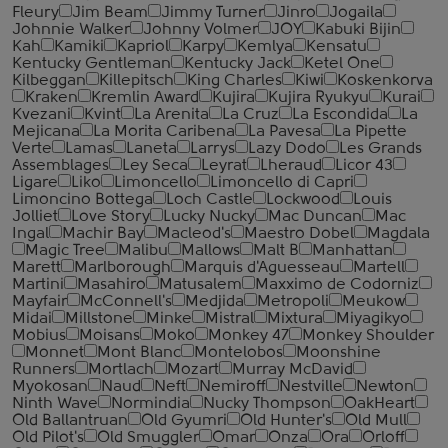
Fleury
Jim Beam
Jimmy Turner
Jinro
Jogaila
Johnnie Walker
Johnny Volmer
JOY
Kabuki Bijin
Kah
Kamiki
Kapriol
Karpy
Kemlya
Kensatu
Kentucky Gentleman
Kentucky Jack
Ketel One
Kilbeggan
Killepitsch
King Charles
Kiwi
Koskenkorva
Kraken
Kremlin Award
Kujira
Kujira Ryukyu
Kurai
Kvezani
Kvint
La Arenita
La Cruz
La Escondida
La
Mejicana
La Morita Caribena
La Pavesa
La Pipette
Verte
Lamas
Laneta
Larrys
Lazy Dodo
Les Grands
Assemblages
Ley Seca
Leyrat
Lheraud
Licor 43
Ligare
Liko
Limoncello
Limoncello di Capri
Limoncino Bottega
Loch Castle
Lockwood
Louis
Jolliet
Love Story
Lucky Nucky
Mac Duncan
Mac
Ingal
Machir Bay
Macleod's
Maestro Dobel
Magdala
Magic Tree
Malibu
Mallows
Malt B
Manhattan
Marett
Marlborough
Marquis d'Aguesseau
Martell
Martini
Masahiro
Matusalem
Maxximo de Codorniz
Mayfair
McConnell's
Medjida
Metropoli
Meukow
Midai
Millstone
Minke
Mistral
Mixtura
Miyagikyo
Mobius
Moisans
Moko
Monkey 47
Monkey Shoulder
Monnet
Mont Blanc
Montelobos
Moonshine
Runners
Mortlach
Mozart
Murray McDavid
Myokosan
Naud
Neft
Nemiroff
Nestville
Newton
Ninth Wave
Normindia
Nucky Thompson
OakHeart
Old Ballantruan
Old Gyumri
Old Hunter's
Old Mull
Old Pilot's
Old Smuggler
Omar
Onza
Ora
Orloff