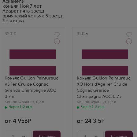
Асканели
коньяк Ной 7 лет
Арарат пять звезд
армянский коньяк 5 звезд
Лезгинка
Артикул
32010
Артикул
32126
Через 1-2 дня
Через 1-2 дня
Коньяк
Коньяк
Гийон Пэнтюро ВС
Гийон Пэнтюро ХО Ор
Премье Крю де Коньяк
д'Аж Премье Крю де
Производитель
Коньяк
Guillon Painturaud
Производитель
Регион
Guillon Painturaud
Гранд Шампань, Коньяк
Регион
Коньяк Guillon Painturaud
Коньяк Guillon Painturaud
Выдержка
Гранд Шампань, Коньяк
VS 1er Cru de Cognac
XO Hors d'Age 1er Cru de
3 года
Выдержка
10 лет
Grande Champagne AOC
Cognac Grande
0.7 л
Champagne AOC 0.7 л
Коньяк
,
Франция
,
0,7 л
Коньяк
,
Франция
,
0,7 л
Через 1-2 дня
Через 1-2 дня
от 4 956
от 24 315
1
1