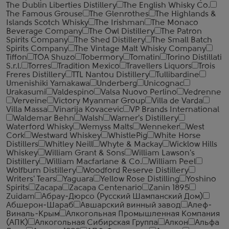
The Dublin Liberties Distillery
The English Whisky Co.
The Famous Grouse
The Glenrothes
The Highlands &
Islands Scotch Whisky
The Irishman
The Monaco
Beverage Company
The Owl Distillery
The Patron
Spirits Company
The Shed Distillery
The Small Batch
Spirits Company
The Vintage Malt Whisky Company
Tiffon
TOA Shuzo
Tobermory
Tomatin
Torino Distillati
S.r.l.
Torres
Tradition Mexico
Travellers Liquors
Trois
Freres Distillery
TTL Nantou Distillery
Tullibardine
Umenishiki Yamakawa
Underberg
Unicognac
Urakasumi
Valdespino
Valsa Nuovo Perlino
Vedrenne
Verveine
Victory Myanmar Group
Villa de Varda
Villa Massa
Vinarija Kovacevic
VP Brands International
Waldemar Behn
Walsh
Warner's Distillery
Waterford Whisky
Wemyss Malts
Wenneker
West
Cork
Westward Whiskey
WhistlePig
White Horse
Distillers
Whitley Neill
Whyte & Mackay
Wicklow Hills
Whiskey
William Grant & Sons
William Lawson's
Distillery
William Macfarlane & Co.
William Peel
Wolfburn Distillery
Woodford Reserve Distillery
Writers' Tears
Yaguara
Yellow Rose Distilling
Yoshino
Spirits
Zacapa
Zacapa Centenario
Zanin 1895
Zuidam
Абрау-Дюрсо (Русский Шампанский Дом)
Абшерон-Шараб
Авшарский винный завод
Алеф-
Виналь-Крым
Алкогольная Промышленная Компания
(АПК)
Алкогольная Сибирская Группа
Алкон
Альфа