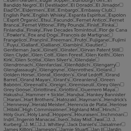
Eden Garden
Edgar Sopper
Edinburgh Gin
El
Bandido Negro
El Destilador
El Dorado
El Jimador
Elad'Or
Eldermen
Elit
Embargo
Embassy Club
English Park
English Whisky
Espanta Espiritus
Espolon
Esprit Organic
Etsu
Facundo
Fernet Antico
Fernet
Branca
Fernet Vittone
Fifty Pounds
Finist
Finka
Finlandia
Finsky
Five Decades Tomintoul
Flor de Cana
Fowler's
Fox and Dogs
Francois de Martignac
Frangelico
Franzini
Freeman
Fruto
Fujigane
Fujimi
Fuyu
Gallant
Galliano
Gambini
Gautier
Gentleman Jack
Gineti
Ginster
Girvan Patent Still
Glen Clyde
Glen Colt
Glen Forest
Glen Keith
Glen
Kirk
Glen Scotia
Glen Silver's
Glendale
Glendronach
Glenfarclas
Glenfiddich
Glengarry
Glenglassaugh
Glengoyne
Glenrothes
Golani
Golden Horse
Goral
Gordon's
Graf Ledoff
Grand
Barrel
Grand Mayan
Grant's
Greanlend
Green
Baboon
Greenall's
Greign
Gremiseuli
Grey Glen
Grey Goose
Griottines
Griottini
Guerrero Maya
Hakushu
Hammer + Sickle
Handsa
Hankey Bannister
Haran
Hart Brothers
Hatozaki
Hayman's
Hendrick's
Hennessy
Herald Meister
Herencia de Plata
Heriose
Hibiki
High Commissioner
Highland Mist
Hinch
Holy Gun
Holy Land
Hoppers
Houraisen
Inchmoan
Indri
Ingenio Manacas
Iseo
Islay Mist
Iwai
J. J.
Kurberg
J. M.
J.J. Whitley
Jack Daniel's
Jaisalmer
James Kilton
Jameson
Jamie Stuart
Jan II
Jardin