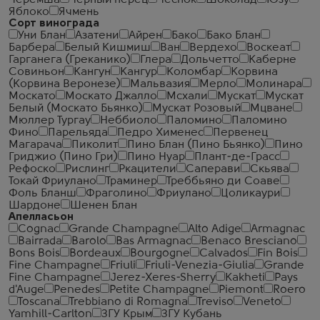
Черемша
Черный перец
Чеснок
Шоколад
Юзу
Яблоко
Ячмень
Сорт винограда
Уни Блан
Азатени
Айрен
Бако
Бако Блан
Барбера
Белый Кишмиш
Ван
Вердехо
Воскеат
Гарганега (Греканико)
Глера
Дольчетто
Каберне
Совиньон
Кангун
Кангур
Коломбар
Корвина
(Корвина Веронезе)
Мальвазия
Мерло
Молинара
Москато
Москато Джалло
Мсхали
Мускат
Мускат
Белый (Москато Бьянко)
Мускат Розовый
Мцване
Мюллер Тургау
Неббиоло
Паломино
Паломино
Фино
Парельяда
Педро Хименес
Первенец
Магарача
Пиколит
Пино Блан (Пино Бьянко)
Пино
Гриджио (Пино Гри)
Пино Нуар
Плант-де-Грасс
Рефоско
Рислинг
Ркацители
Саперави
Скьява
Токай Фриулано
Траминер
Треббьяно ди Соаве
Фоль Бланш
Фраголино
Фриулано
Цоликаури
Шардоне
Шенен Блан
Апелласьон
Cognac
Grande Champagne
Alto Adige
Armagnac
Bairrada
Barolo
Bas Armagnac
Benaco Bresciano
Bons Bois
Bordeaux
Bourgogne
Calvados
Fin Bois
Fine Champagne
Friuli
Friuli-Venezia-Giulia
Grande
Fine Champagne
Jerez-Xeres-Sherry
Kakheti
Pays
d'Auge
Penedes
Petite Champagne
Piemont
Roero
Toscana
Trebbiano di Romagna
Treviso
Veneto
Yamhill-Carlton
ЗГУ Крым
ЗГУ Кубань