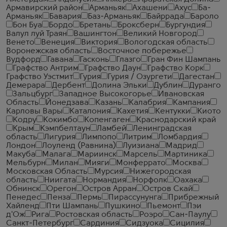
Армавирский район
Арманьяк
Ахашени
Ахус
Ба-
Арманьяк
Бавария
Баз-Арманьяк
Байррада
Бароло
Бон Буа
Бордо
Бретань
Броксберн
Бургундия
Валул луй Траян
Вашингтон
Великий Новгород
Венето
Венеция
Виктория
Вологодская область
Воронежская область
Восточное побережье
Вудфорд
Гавана
Гасконь
Глазго
Гран Фин Шампань
Графство Антрим
Графство Даун
Графство Корк
Графство Уэстмит
Гурия
Гурия / Озургети
Дагестан
Демерара
Дербент
Долина Эльки
Дублин
Дуранго
Зальцбург
Западное Высокогорье
Ивановская
Область
Йонедзава
Казань
Калабрия
Кампания
Карловы Вары
Каталония
Кахетия
Кентукки
Киото
Кодру
Кокимбо
Копенгаген
Краснодарский край
Крым
Кэмпбелтаун
Ламбей
Ленинградская
область
Лигурия
Лимпопо
Литрим
Ломбардия
Лондон
Лоуленд (Равнина)
Луизиана
Мадрид
Макуба
Малага
Мариинск
Марсель
Мартиника
Мельбурн
Милан
Мияги
Монферрато
Москва
Московская Область
Мурсия
Нижегородская
область
Ниигата
Нормандия
Норфолк
Оахака
Обнинск
Орегон
Остров Арран
Остров Скай
Пенедес
Пенза
Пермь
Пирассунунга
Прибрежный
Хайленд
Пти Шампань
Пушкино
Пьемонт
Пэи
д'Ож
Рига
Ростовская область
Роэро
Сан-Паулу
Санкт-Петербург
Сардиния
Сидзуока
Сицилия