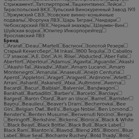
Стрижамент
Татспиртпром
Ташкентвино
Тейси
Тираспольский ВКЗ
Тульский Винокуренный Завод 1911
Уржумский СВЗ
Усовские винно-коньячные
подвалы
Фортуна ЛВЗ
Царь Тигран
Чандари
Чебоксарский ЛВЗ
Черный знахарь
Шаумян-Вин
Шуйская водка
Юпитер Инкорпорейтед
Ярославский ЛВЗ
Бренд
Ararat
Deau
Martell
Бастион
Золотой Резерв
Старый Кенигсберг
14 Inkas
1800 Tequila
3 Caballos
7 злаков
A.E. Dor
A.H. Riise
Abducted
Aber Falls
Aberfort
Aberlour
Adamus
Agavita
Aguanile
Akashi
Akashi-Tai
Akvadiv
Altair
Amaro Lucano
Amaro
Montenegro
Amarula
Anaseuli
Anejo Centuria
Aperol
Appleton
Araget
Aragveli
Ardmore
Arlett
Arran
Ashanti
Askaneli
Atxa
Aultmore
Averna
Bacardi
Bacur
Balblair
Balvenie
Bandwagon
Bankhall
Barbadillo
Barber's
Barcelo
Barclays
Bargest
Baron Otard
Barr an Uisce
Barrel
Barrister
Bayou
Beaulieu
Beaver's Dram
Becherovka
Bee
Gin
Belgian Owl
Bell's
Beluga Noble
Ben Lomond
Benster's
Benten Musume
Benvenuti Nocino
Bergia
Beringoff
Berkshire
Bickens
Bionica
Black & White
Black Beast
Black Bottle
Black Bull
Black Label
Black Ram
Blanton's
Blavod
Blend 285
Bloom
Blue
Label
Blue Seal
Bocharov Ruchey
Bold Thady
Bols