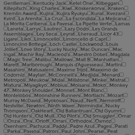
Gentleman
Kentucky Jack
Ketel One
Kilbeggan
Killepitsch
King Charles
Kiwi
Koskenkorva
Kraken
Kremlin Award
Kujira
Kujira Ryukyu
Kurai
Kvezani
Kvint
La Arenita
La Cruz
La Escondida
La Mejicana
La Morita Caribena
La Pavesa
La Pipette Verte
Lamas
Laneta
Larrys
Lautrec
Lazy Dodo
Les Grands
Assemblages
Ley Seca
Leyrat
Lheraud
Licor 43
Ligare
Liko
Limoncello
Limoncello di Capri
Limoncino Bottega
Loch Castle
Lockwood
Louis
Jolliet
Love Story
Lucky Nucky
Mac Duncan
Mac
Ingal
Machir Bay
Macleod's
Maestro Dobel
Magdala
Magic Tree
Malibu
Mallows
Malt B
Manhattan
Marett
Marlborough
Marquis d'Aguesseau
Martini
Masahiro
Matusalem
Maxime Trijol
Maxximo de
Codorniz
Mayfair
McConnell's
Medjida
Menard
Metropoli
Meukow
Midai
Millstone
Minke
Mistral
Mixtura
Miyagikyo
Mobius
Moisans
Moko
Monkey
47
Monkey Shoulder
Monnet
Mont Blanc
Montelobos
Moonshine Runners
Mortlach
Mozart
Murray McDavid
Myokosan
Naud
Neft
Nemiroff
Nestville
Newton
Ninth Wave
Normindia
Nucky
Thompson
OakHeart
Old Ballantruan
Old Gyumri
Old Hunter's
Old Mull
Old Pilot's
Old Smuggler
Omar
Onza
Ora
Orloff
Orran
Orthodox
Osmoz
Oxenham
Pachuca
Paddy
Padre Azul
Pages
Parati
Parka
Passoa
Patron
Paul John
Pearse
Peat