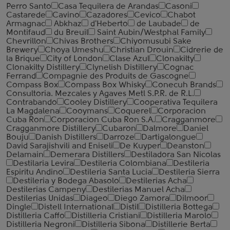
Perro Santo
Casa Tequilera de Arandas
Casoni
Castarede
Cavino
Cazadores
Cevico
Chabot
Armagnac
Abkhaz
d'Heberto
de Laubade
de
Montifaud
du Breuil
Saint Aubin/Westphal Family
Chevrillon
Chivas Brothers
Chiyomusubi Sake
Brewery
Choya Umeshu
Christian Drouin
Cidrerie de
la Brique
City of London
Clase Azul
Clonakilty
Clonakilty Distillery
Clynelish Distillery
Cognac
Ferrand
Compagnie des Produits de Gascogne
Compass Box
Compass Box Whisky
Conecuh Brands
Consultoria. Mezcales y Agaves Metl S.P.R. de R.L.
Contrabando
Cooley Distillery
Cooperativa Tequilera
La Magdalena
Cooymans
Coquerel
Corporacion
Cuba Ron
Corporacion Cuba Ron S.A.
Cragganmore
Cragganmore Distillery
Cubaron
Dalmore
Daniel
Bouju
Danish Distillers
Darroze
Dartigalongue
David Sarajishvili and Eniseli
De Kuyper
Deanston
Delamain
Demerara Distillers
Destiladora San Nicolas
Destilaria Levira
Destileria Colombiana
Destileria
Espiritu Andino
Destileria Santa Lucia
Destileria Sierra
Destileria y Bodega Abasolo
Destilerias Acha
Destilerias Campeny
Destilerias Manuel Acha
Destilerias Unidas
Diageo
Diego Zamora
Dilmoor
Dingle
Distell International
Distil
Distilleria Bottega
Distilleria Caffo
Distilleria Cristiani
Distilleria Marolo
Distilleria Negroni
Distilleria Sibona
Distillerie Berta