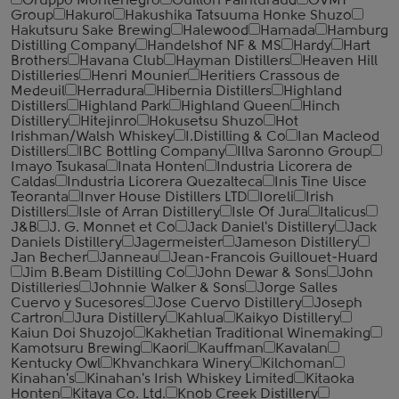
Gruppo Montenegro
Guillon Painturaud
GVMT
Group
Hakuro
Hakushika Tatsuuma Honke Shuzo
Hakutsuru Sake Brewing
Halewood
Hamada
Hamburg
Distilling Company
Handelshof NF & MS
Hardy
Hart
Brothers
Havana Club
Hayman Distillers
Heaven Hill
Distilleries
Henri Mounier
Heritiers Crassous de
Medeuil
Herradura
Hibernia Distillers
Highland
Distillers
Highland Park
Highland Queen
Hinch
Distillery
Hitejinro
Hokusetsu Shuzo
Hot
Irishman/Walsh Whiskey
I.Distilling & Co
Ian Macleod
Distillers
IBC Bottling Company
Illva Saronno Group
Imayo Tsukasa
Inata Honten
Industria Licorera de
Caldas
Industria Licorera Quezalteca
Inis Tine Uisce
Teoranta
Inver House Distillers LTD
Ioreli
Irish
Distillers
Isle of Arran Distillery
Isle Of Jura
Italicus
J&B
J. G. Monnet et Co
Jack Daniel's Distillery
Jack
Daniels Distillery
Jagermeister
Jameson Distillery
Jan Becher
Janneau
Jean-Francois Guillouet-Huard
Jim B.Beam Distilling Co
John Dewar & Sons
John
Distilleries
Johnnie Walker & Sons
Jorge Salles
Cuervo y Sucesores
Jose Cuervo Distillery
Joseph
Cartron
Jura Distillery
Kahlua
Kaikyo Distillery
Kaiun Doi Shuzojo
Kakhetian Traditional Winemaking
Kamotsuru Brewing
Kaori
Kauffman
Kavalan
Kentucky Owl
Khvanchkara Winery
Kilchoman
Kinahan's
Kinahan's Irish Whiskey Limited
Kitaoka
Honten
Kitaya Co. Ltd.
Knob Creek Distillery