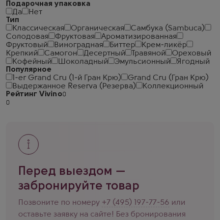
Подарочная упаковка
Да
Нет
Тип
Классическая
Органическая
Самбука (Sambuca)
Солодовая
Фруктовая
Ароматизированная
Фруктовый
Виноградная
Биттер
Крем-ликёр
Крепкий
Самогон
Десертный
Травяной
Ореховый
Кофейный
Шоколадный
Эмульсионный
Ягодный
Популярное
1-er Grand Cru (1-й Гран Крю)
Grand Cru (Гран Крю)
Выдержанное Reserva (Резерва)
Коллекционный
Рейтинг Vivino
Перед выездом —
забронируйте товар
Позвоните по номеру
+7 (495) 197-77-56
или
оставьте заявку на сайте! Без бронирования