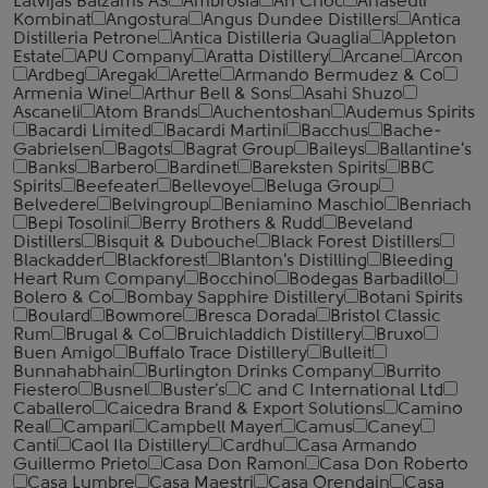
Latvijas Balzams AS
Ambrosia
An Cnoc
Anaseuli
Kombinat
Angostura
Angus Dundee Distillers
Antica
Distilleria Petrone
Antica Distilleria Quaglia
Appleton
Estate
APU Company
Aratta Distillery
Arcane
Arcon
Ardbeg
Aregak
Arette
Armando Bermudez & Co
Armenia Wine
Arthur Bell & Sons
Asahi Shuzo
Ascaneli
Atom Brands
Auchentoshan
Audemus Spirits
Bacardi Limited
Bacardi Martini
Bacchus
Bache-
Gabrielsen
Bagots
Bagrat Group
Baileys
Ballantine's
Banks
Barbero
Bardinet
Bareksten Spirits
BBC
Spirits
Beefeater
Bellevoye
Beluga Group
Belvedere
Belvingroup
Beniamino Maschio
Benriach
Bepi Tosolini
Berry Brothers & Rudd
Beveland
Distillers
Bisquit & Dubouche
Black Forest Distillers
Blackadder
Blackforest
Blanton's Distilling
Bleeding
Heart Rum Company
Bocchino
Bodegas Barbadillo
Bolero & Co
Bombay Sapphire Distillery
Botani Spirits
Boulard
Bowmore
Bresca Dorada
Bristol Classic
Rum
Brugal & Co
Bruichladdich Distillery
Bruxo
Buen Amigo
Buffalo Trace Distillery
Bulleit
Bunnahabhain
Burlington Drinks Company
Burrito
Fiestero
Busnel
Buster's
C and C International Ltd
Caballero
Caicedra Brand & Export Solutions
Camino
Real
Campari
Campbell Mayer
Camus
Caney
Canti
Caol Ila Distillery
Cardhu
Casa Armando
Guillermo Prieto
Casa Don Ramon
Casa Don Roberto
Casa Lumbre
Casa Maestri
Casa Orendain
Casa