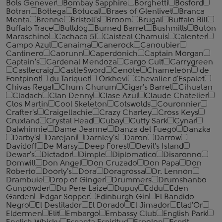
Bols Genever
Bombay Sapphire
Borghetti
Bosford
Botran
Bottega
Botucal
Braes of Glenlivet
Branca
Menta
Brenne
Bristoll's
Broom
Brugal
Buffalo Bill
Buffalo Trace
Bulldog
Burned Barrel
Bushmills
Buton
Maraschino
Cachaca 51
Caisteal Chamuis
Calenter
Campo Azul
Canaima
Canerock
Canoubier
Cantinero
Caorunn
Caperdonich
Captain Morgan
Captain's
Cardenal Mendoza
Cargo Cult
Carrygreen
Castlecraig
CastleSword
Cenote
Chameleon
de
Fontpinot
du Tariquet
Orkhevi
Chevalier d'Espalet
Chivas Regal
Chum Churum
Cigar's Barrel
Cihuatan
Cladach
Clan Denny
Clase Azul
Claude Chatelier
Clos Martin
Cool Skeleton
Cotswolds
Couronnier
Crafter's
Craigellachie
Crazy Charley
Cross Keys
Cruxland
Crystal Head
Cubay
Cutty Sark
Cynar
Dalwhinnie
Dame Jeanne
Danza del Fuego
Danzka
Darby's
Darejani
Darnley's
Daron
Darrow
Davidoff
De Marsy
Deep Forest
Devil's Island
Dewar's
Dictador
Dimple
Diplomatico
Disaronno
Domwill
Don Angel
Don Cruzado
Don Papa
Don
Roberto
Doorly's
Dora
Doragrossa
Dr. Lennon
Drambuie
Drop of Ginger
Drummers
Drumshanbo
Gunpowder
Du Pere Laize
Dupuy
Eddu
Eden
Garden
Edgar Sopper
Edinburgh Gin
El Bandido
Negro
El Destilador
El Dorado
El Jimador
Elad'Or
Eldermen
Elit
Embargo
Embassy Club
English Park