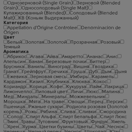
Однозерновой (Single Grain)
Зерновой (Blended
Grain)
Односолодовый (Single Malt)
Купажированный (Blended)
Солодовый (Blended
Malt)
КВ (Коньяк Выдержанный)
Категория
Appellation d'Origine Controlee
Denominacion de
Origen
Цвет
Белый
Золотая
Золотой
Прозрачная
Розовый
Темный
Ароматика
Абрикос
Агава
Айва
Амаретто
Ананас
Анис
Апельсин
Банан
Березовые почки
Биттер
Брусника
Ваниль
Виноград
Вишня
Гвоздика
Гранат
Грейпфрут
Гречиха
Груша
Дуб
Дым
Дыня
Ежевика
Зерновая смесь
Имбирь
Карамель
Кардамон
Кизил
Клубника
Клюква
Кокос
Кориандр
Корица
Кофе
Кукуруза
Лайм
Лакрица
Лимончелло
Липовый цвет
Личи
Люкс
Малина
Мед
Миндаль
Минералы
Можжевельник
Морошка
Мята
На траве
Овощи
Перец
Персик
Пшеница
Ржаные сухари
Родиола розовая (Золотой
корень)
Рожь
Рябина
Слива
Сливки
Смородина
Солод
Спирт Альфа
Спирт Белальфа
Спирт Люкс
Тмин
Травы
Тутовник
Фруктовый
Фундук
Хмель
Хрен
Хурма
Цветки бузины
Цветы
Чай
Чеcнок