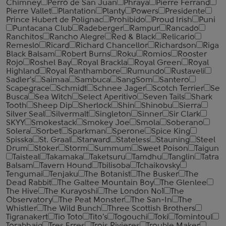
Chimney
Perro de San Juan
Phraya
Pierre Ferrand
Pierre Vallet
Plantation
Planty
Powers
Presidente
Prince Hubert de Polignac
Prohibido
Proud Irish
Puni
Puntacana Club
Radeberger
Rampur
Rancado
Ranchitos
Rancho Alegre
Red & Black
Relicario
Remeslo
Ricard
Richard Chancellor
Richardson
Riga
Black Balsam
Robert Burns
Roku
Romios
Rooster
Rojo
Roshel Bay
Royal Brackla
Royal Green
Royal
Highland
Royal Ranthambore
Rumundo
Rustaveli
Sadler's
Saimaa
Sambuca
SangSom
Santero
Scapegrace
Schmidt
Schnee Jager
Scotch Terrier
Se
Busca
Sea Witch
Select Aperitivo
Seven Tails
Shark
Tooth
Sheep Dip
Sherlock
Shin
Shinobu
Sierra
Silver Seal
Silvermalt
Singleton
Sinner
Sir Clark
SKYY
Smokestack
Smokey Joe
Smola
Soberano
Solera
Sorbet
Sparkman
Sperone
Spice King
Spisska
St. Graal
Starward
Stateless
Stauning
Steel
Drum
Stoker
Storm
Summum
Sweet Poison
Taigun
Taisteal
Takamaka
Taketsuru
Tamdhu
Tanglin
Tatra
Balsam
Tavern Hound
Tbilisoba
Tchaikovsky
Tengumai
Tenjaku
The Botanist
The Busker
The
Dead Rabbit
The Galtee Mountain Boy
The Glenlee
The Hive
The Kurayoshi
The London №1
The
Observatory
The Peat Monster
The San-In
The
Whistler
The Wild Bunch
Three Scottish Brothers
Tigranakert
Tio Toto
Tito's
Togouchi
Toki
Tomintoul