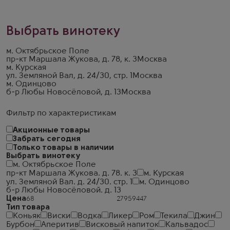
Выбрать винотеку
м. Октябрьское Поле
пр-кт Маршала Жукова, д. 78, к. 3
Москва
м. Курская
ул. Земляной Вал, д. 24/30, стр. 1
Москва
м. Одинцово
б-р Любы Новосёловой, д. 13
Москва
Фильтр по характеристикам
Акционные товары
Забрать сегодня
Только товары в наличии
Выбрать винотеку
м. Октябрьское Поле
пр-кт Маршала Жукова. д. 78. к. 3
м. Курская
ул. Земляной Вал. д. 24/30. стр. 1
м. Одинцово
б-р Любы Новосёловой. д. 13
Цена
Тип товара
Коньяк
Виски
Водка
Ликер
Ром
Текила
Джин
Бурбон
Аперитив
Висковый напиток
Кальвадос