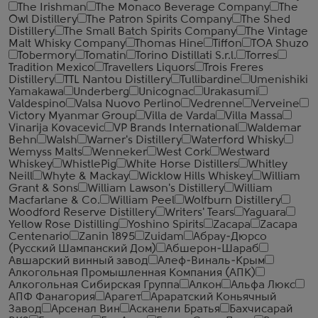
The Irishman
The Monaco Beverage Company
The
Owl Distillery
The Patron Spirits Company
The Shed
Distillery
The Small Batch Spirits Company
The Vintage
Malt Whisky Company
Thomas Hine
Tiffon
TOA Shuzo
Tobermory
Tomatin
Torino Distillati S.r.l.
Torres
Tradition Mexico
Travellers Liquors
Trois Freres
Distillery
TTL Nantou Distillery
Tullibardine
Umenishiki
Yamakawa
Underberg
Unicognac
Urakasumi
Valdespino
Valsa Nuovo Perlino
Vedrenne
Verveine
Victory Myanmar Group
Villa de Varda
Villa Massa
Vinarija Kovacevic
VP Brands International
Waldemar
Behn
Walsh
Warner's Distillery
Waterford Whisky
Wemyss Malts
Wenneker
West Cork
Westward
Whiskey
WhistlePig
White Horse Distillers
Whitley
Neill
Whyte & Mackay
Wicklow Hills Whiskey
William
Grant & Sons
William Lawson's Distillery
William
Macfarlane & Co.
William Peel
Wolfburn Distillery
Woodford Reserve Distillery
Writers' Tears
Yaguara
Yellow Rose Distilling
Yoshino Spirits
Zacapa
Zacapa
Centenario
Zanin 1895
Zuidam
Абрау-Дюрсо
(Русский Шампанский Дом)
Абшерон-Шараб
Авшарский винный завод
Алеф-Виналь-Крым
Алкогольная Промышленная Компания (АПК)
Алкогольная Сибирская Группа
Алкон
Альфа Люкс
АПФ Фанагория
Арагет
Араратский Коньячный
Завод
Арсенал Вин
Асканели Братья
Бахчисарай