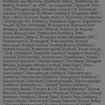
Distillerie des Menhirs
Distillerie Dillon
Distilleries de
Matha
Dobbe
de JOY
du Coquerel
Tariquet
Don
Julio
Douglas Laing
Douglas Laing & Co
Drambuie
Liqueur Company
Dufftown Distillery
Dugladze W&S
Duh u Boci
Duncan Taylor and Co
Dunrobin Distilleries
Edinburgh Gin Distillery
Edradour
Egan's
Eigashima
Shuzo
El Ron Prohibido
El Supremo
Element Irish
Whiskey
Elephant Gin
Ethical
Fabrica de Tequilas
Finos
Fauconnier
Fettercairn Distillery
Fifth
Generation
Filliers
Finlandia Vodka Worldwide LTD
Fleischmann's
Fontagard
Franciacorta
Francis
Abecassis
Fratelli Averna
Fratelli Branca Distillerie
Fratelli ‎Francoli
Fraternity Spirits
Freihof
Fruko Schulz
G & J Distillers
Gabriello Santoni
Gagliano Marcati
Gancia
GAS Familia
Gastronom
Gekkeikan
Gelas
Giacomo Sperone
Giarola Savem
Gin Mare
Glasgow
Whisky
Glasgow Whisky Limited
Glen Elgin
Glen
Garioch
Glen Moray Distillery
Glen Turner
Glencadam
Glendalough Distillery
Glendronach
Distillery
Glenfarclas Distillery
Glengoyne Distillery
Glenkinchie
Glenlivet
Glenmorangie
Glenmorangie
Distillery
Globefill Inc.
Godet
Golani Distillery
Gonzalez Byass
Gordon & Co
Grand Marnier
Grand
Mezcal
Grandes Distilleries Peureux
Grays Inc.
Great
Northern Distillery
Great Oaks
Green Tree Distillery
Green Utopia
Grenki list
Grupo Estevez
Grupo Pellas