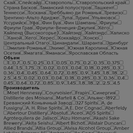
Скай
Спейсайд
Ставрополь
Ставропольский край
Страна Басков
Таманский полуостров
Ташкент
Теннесси
Тоскана
Треббьяно ди Романья
Тревизо
Трентино-Альто Адидже
Тула
Турин
Ульяновск
Уссурийск
Уфа
Фин Буа
Фин Шампань
Фриули
Фриули Грав
Фриули-Венеция-Джулия
Хёго
Хайленд (Высокогорье)
Хайлэнд
Хайлэндс
Халиско
Ханой
Хего
Херес
Хоккайдо
Хонсю
Центральный Отаго
Цинандали
Шаранта
Эдинбург
Эмилия-Романья
Эхиме
Южная Каролина
Южная
Осетия
Ямагата
Яманаси
Ярославская Область
Объем
1
0.7
0.5
0.25
0.1
0.05
0.75
0.2
0.35
0.375
0.44
1.5
1.75
3
0.02
0.03
0.04
0.18
0.285
0.3
0.36
0.4
0.45
0.64
0.72
0.85
0.9
1.45
1.8
18
2
2.5
4.5
0.02
0.03
0.04
0.18
0.285
0.3
0.36
0.4
0.45
0.64
0.72
0.85
0.9
1.45
1.8
18
2
2.5
4.5
Производитель
Moet Hennessy
Courvoisier
Frapin
Синергия
Distillerie des Moisans
Martell & Co
Альянс-1892
Ереванский Коньячный Завод
327 Spirits
A. de
Fussigny
A. H. Riise Spirits
A.E. Dor Cognac
Aberfeldy
Aberlour Distillery
Absolut
Aceo
ADS Spirits
Agrotequilera de Jalisco
Aizu Homare
Akashi Sake
Brewery
Akita Seishu
Albert Bichot
Alistair Duncan
Allied Brands
Altia Group
Alvisa Alcohol Group
Amber