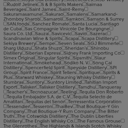
Roullet
Royal Oak Distillery
Rozelieures
RSD Whiskey
Rudolf Jelinek
S & B Spirits Makers
Saimaa
Beverages
Saint James
Saint-Remy
Sakuramasamune
Sakurao
Samalens
Samarkand-
Zhomboy Sharob
Samaroli
Samkon
Samson & Surrey
SAN.foods
Sanchez Romate
Santa Lucia
Santiago
de Cuba
Sas Compagnie Vinicole De Bourgogne
Saura Co. Ltd
Sauza
Savicevic
Savio
Sazerac
Scandinavian Wine & Spirits
Scapa
Scapa Distillery
Sekiya Brewery
Sempe
Seven Seals
SGJ Bimmerle
Sharg Ulduzu
Shata Shuzo
Sheridan's
Shinobu
Distillery
Siberian Express
Sidney Frank Importing Co
Simex Original
Singular Spirits
Sipsmith
Slaur
International
Smokehead
Sodiko N. V.
Song Cai
Distillery
Spencerfield Spirit
Speyside Distillery
SPI
Group
Spirit France
Spirit Tellers
Spiritique
Spirits &
Plus
Starward Whiskey
Stauning Whisky Distillery
Stumbras
Suntory
Suntory Limited
Tahitian Import
Export
Talisker
Talisker Distillery
Tamdhu
Tanqueray
Teacher's
Tecnoazucar
Teeling
Tequila Don Roberto
Tequila Embajador S.A. de C.V
Tequila Selecto de
Amatitan
Tequilas del Senor
Terressentia Corporation
Tessendier
Tesseron
ThaiBev
That Boutique-Y Gin
Company
That Boutique-Y Rum Company
The Bitter
Truth
The Cotswolds Distillery
The Dublin Liberties
Distillery
The English Whisky Co.
The Famous Grouse
The Glenrothes
The Highlands & Islands Scotch Whisky