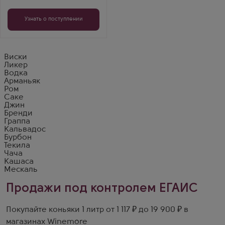
горчинка. Удобная
бутылка — хватит
надолго.
Узнать о поступлении
Виски
Ликер
Водка
Арманьяк
Ром
Саке
Джин
Бренди
Граппа
Кальвадос
Бурбон
Текила
Чача
Кашаса
Мескаль
Продажи под контролем ЕГАИС
Покупайте коньяки 1 литр от 1 117 ₽ до 19 900 ₽ в
магазинах Winemore