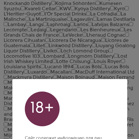
Knockando Distillery
Kojima Sohonten
Kumesen
Syuzou
Kvareli Cellar
KWV
Kyoya Distillery
Kyro
L'Heritier-Guyot
l'Or Special Drinks
La Cofradia
La
Malinche
La Martiniquaise
Lagavulin
Lamas Destilaria
Lambay
Langs
Laphroaig
Larios
Latvijas Balzams
Lecompte
Ledaig
Legendario
Les Bienheureux
Les
Grands Chais de France
LeVecke
Lheraud Cognac
Licorera Cihuatan
Licorera De Nicaragua
Licores de
Guatemala
Lillet
Linkwood Distillery
Liuyang Goalong
Liquor Distillery
Liviko
Loch Lomond Group
Locomotive 103
Lombard
Longmorn Distillery
Lost
Irish Whiskey Limited
Lotte Chilsung
Louis Royer
Louisiana Spirits
Lucano 1894
Lucas Bols
Lucas Bols
Distillery
Luxardo
Macallan
MacDuff International Ltd
Mackmyra Distillery
Maison Boinaud
Maison Ferrand
Maison Gautier
Maison Mauxion
Maison Prunier
Maker's Mark
Makers Mark
Malecon
Mallows Bottling
Malt'b Whiskey
MAP Company
Marancheville
Marcati
Marie Brizard
Markus Wieser
Mars Shinshu
18+
Distillery
Martin Miller's
Masahiro Distillery
Massenez
Masuda Tokubee Shoten
Matsui Shuzo
Matusalem
and Co
Maxime Trijol Cognac
Maximus
Mayfair
Brands
Mazzetti d'Altavilla
McClelland's
Menard & Fils
Meukow Cognac
Mey Alkollu Ickiler Sanayii ve Ticaret
Mezan
Michter's Distillery
Midleton Distillery
Mijnaberd
Milestone Beverages
Millesimes & Tradition
Сайт содержит информацию для лиц