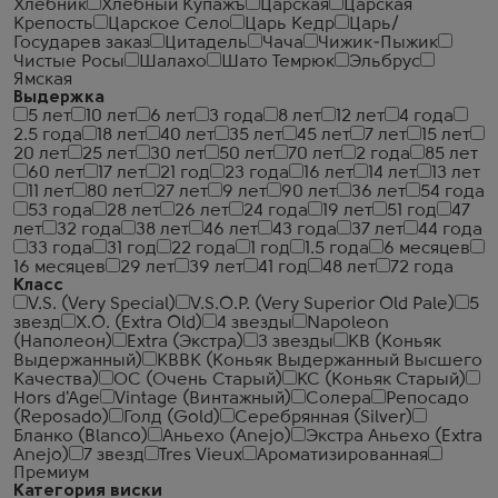
Хлебник
Хлебный Купажъ
Царская
Царская
Крепость
Царское Село
Царь Кедр
Царь/
Государев заказ
Цитадель
Чача
Чижик-Пыжик
Чистые Росы
Шалахо
Шато Темрюк
Эльбрус
Ямская
Выдержка
5 лет
10 лет
6 лет
3 года
8 лет
12 лет
4 года
2.5 года
18 лет
40 лет
35 лет
45 лет
7 лет
15 лет
20 лет
25 лет
30 лет
50 лет
70 лет
2 года
85 лет
60 лет
17 лет
21 год
23 года
16 лет
14 лет
13 лет
11 лет
80 лет
27 лет
9 лет
90 лет
36 лет
54 года
53 года
28 лет
26 лет
24 года
19 лет
51 год
47
лет
32 года
38 лет
46 лет
43 года
37 лет
44 года
33 года
31 год
22 года
1 год
1.5 года
6 месяцев
16 месяцев
29 лет
39 лет
41 год
48 лет
72 года
Класс
V.S. (Very Special)
V.S.O.P. (Very Superior Old Pale)
5
звезд
X.O. (Extra Old)
4 звезды
Napoleon
(Наполеон)
Extra (Экстра)
3 звезды
КВ (Коньяк
Выдержанный)
КВВК (Коньяк Выдержанный Высшего
Качества)
ОС (Очень Старый)
КС (Коньяк Старый)
Hors d'Age
Vintage (Винтажный)
Солера
Репосадо
(Reposado)
Голд (Gold)
Серебрянная (Silver)
Бланко (Blanco)
Аньехо (Anejo)
Экстра Аньехо (Extra
Anejo)
7 звезд
Tres Vieux
Ароматизированная
Премиум
Категория виски