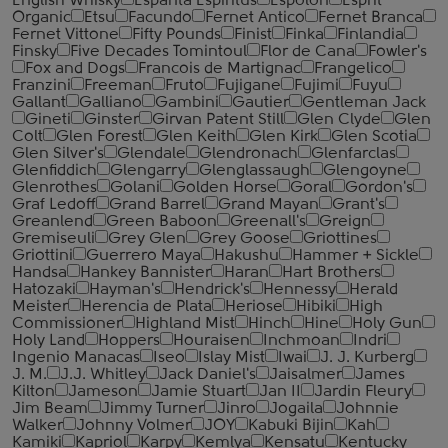
English Whisky
Espanta Espiritus
Espolon
Esprit
Organic
Etsu
Facundo
Fernet Antico
Fernet Branca
Fernet Vittone
Fifty Pounds
Finist
Finka
Finlandia
Finsky
Five Decades Tomintoul
Flor de Cana
Fowler's
Fox and Dogs
Francois de Martignac
Frangelico
Franzini
Freeman
Fruto
Fujigane
Fujimi
Fuyu
Gallant
Galliano
Gambini
Gautier
Gentleman Jack
Gineti
Ginster
Girvan Patent Still
Glen Clyde
Glen
Colt
Glen Forest
Glen Keith
Glen Kirk
Glen Scotia
Glen Silver's
Glendale
Glendronach
Glenfarclas
Glenfiddich
Glengarry
Glenglassaugh
Glengoyne
Glenrothes
Golani
Golden Horse
Goral
Gordon's
Graf Ledoff
Grand Barrel
Grand Mayan
Grant's
Greanlend
Green Baboon
Greenall's
Greign
Gremiseuli
Grey Glen
Grey Goose
Griottines
Griottini
Guerrero Maya
Hakushu
Hammer + Sickle
Handsa
Hankey Bannister
Haran
Hart Brothers
Hatozaki
Hayman's
Hendrick's
Hennessy
Herald
Meister
Herencia de Plata
Heriose
Hibiki
High
Commissioner
Highland Mist
Hinch
Hine
Holy Gun
Holy Land
Hoppers
Houraisen
Inchmoan
Indri
Ingenio Manacas
Iseo
Islay Mist
Iwai
J. J. Kurberg
J. M.
J.J. Whitley
Jack Daniel's
Jaisalmer
James
Kilton
Jameson
Jamie Stuart
Jan II
Jardin Fleury
Jim Beam
Jimmy Turner
Jinro
Jogaila
Johnnie
Walker
Johnny Volmer
JOY
Kabuki Bijin
Kah
Kamiki
Kapriol
Karpy
Kemlya
Kensatu
Kentucky