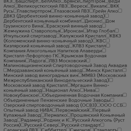
ВКЗ
Башспирт
БелАлко
БрянскСпиртПром
Веди
Алко
Великоустюгский ЛВЗ
Вереск
Викалк
ВКК
Русь
Главспиртпром
Глазовский ЛВЗ
Грейн Алко
ДВКЗ (Дербентский винно-коньячный завод)
Дербентский коньячный комбинат
Дионис
Дом
Грузинского Вина
Ерасхский винный завод
Жемчужина Ставрополья
Иронсан
Итар Глобал
Иткульский спиртзавод
Калужский Кристалл
КВКЗ
(Коломенский винно-коньячный завод)
КВС
Кизлярский коньячный завод
КЛВЗ Кристалл
Компания Алкогольных Напитков Алаверди
Кристалл-Лефортово ГК
Крымская Водочная
Компания
Ладога
ЛВЗ Московский
Малиновщизненский Спиртоводочный Завод Аквадив
Мердзаванский коньячный завод
Минск Кристалл
Минский завод виноградных вин
ММВЗ (Московский
Межреспубликанский Винодельческий Завод)
Московский завод Кристалл
Мргашен Винно-
коньячный завод
Национал Алко
Нива
Новокубанское
Объединенная Водочная Компания
Объединенные Пензенские Водочные Заводы
Озерский спиртоводочный завод (ОСВЗ)
ООО ССБ
Опытный завод НИВА
Первомайский
Первый
Купажный Завод
Пермалко
Прошянский Коньячный
Завод
Радамир
Родник и К
Русский Алкоголь (Руст
Россия)
Русский Север
Русский стандарт
Саранский ЛВЗ
Сиббиттер
Смирнов
Стандартъ