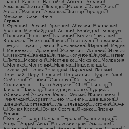
Граппа
Кашаса
Настойка
Абсент
Аквавит
Арманьяк
Биттер
Бренди
Мескаль
Саке
Чача
Абсент
Аквавит
Арманьяк
Биттер
Бренди
Мескаль
Саке
Чача
Страна
Франция
Россия
Армения
Абхазия
Австралия
Австрия
Азербайджан
Англия
Барбадос
Беларусь
Бельгия
Болгария
Бразилия
Великобритания
Венесуэла
Вьетнам
Гайана
Гватемала
Германия
Греция
Грузия
Дания
Доминикана
Израиль
Индия
Индонезия
Ирландия
Исландия
Испания
Италия
Казахстан
Канада
Китай
Колумбия
Куба
Латвия
Литва
Маврикий
Мартиника
Мексика
Молдавия
Монако
Монголия
Мьянма
Нидерланды
Никарагуа
Новая Зеландия
Норвегия
Панама
Парагвай
Перу
Польша
Португалия
Пуэрто-Рико
Сейшелы
Сербия
Сингапур
Словакия
Соединенные Штаты Америки
США
Таиланд
Тайвань
Тайланд
Тринидад и Тобаго
Турция
Узбекистан
Украина
Уэльс
Фиджи
Филиппины
Финляндия
Хорватия
Чехия
Чили
Швейцария
Швеция
Шотландия
Эль Сальвадор
Эстония
ЮАР
Южная Корея
Южная Осетия
Ямайка
Япония
Регион
Коньяк
Гранд Шампань
Ереван
Калининград
Абруа
Аидзу
Айла
Алтайский край
Амазония
Амстердам
Андалусия
Анжера
Араратская Долина