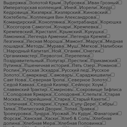
Выдержка
Золотой Крым
Зубровка
Иван Грозный
Императорская коллекция
Иней
Иорели
Кедр
Кедровица
Кизлярка
Кизлярский
Киновский
Коктебель
Коллекция Вин Александрова
Командирский
Коноплянка
Контрабанда
Корюшка
Косогоров Самогон
Кочари
Кремлевка
Кремлевский
Кристалл
Крымский
Кукушка
Ламоника
Легенда Армении
Легенда Кремля
Лезгинка
Лесная Мороша
Мамонт
Маруся
Медная
лошадка
Методъ
Мурава
Муш
Мягков
Налибоки
Народный Капитал
Ной
Оганян
Онегин
Органикмастер
Первогон
Перепелка
Поздравительный
Полугар
Престиж
Прикамский
Путинка
Пшеничная история
Пять Озер
Романов
Рослин
Русская Эскадра
Русский лед
Русское
Золото
Самарканд
Самоваръ
Сараджишвили
Саят Нова
Северная Тропа
Северное Золото
Седой Кавказ
Седой Кизляр
Сейлорс Хоум
Славянский Трактир
Смирновъ
Сокровище Тифлиса
Солодовая Ярмарка
Солодовня
Спельта
Старая
Москва
Старейшина
Старка
Старый Кахети
Столичная
Стопарик
Стужа
Сулу-Дере
Сябры
Талка
Тбилисский Дворик
Топаз
Травка
Троекуровка
Тундра
Урожай
Уч Кудук
Фанагория
Форсаж
Ханская
Хаски
Хлеб & Соль
Хлебная
долина
Хлебная Мера
Хлебная Половинка