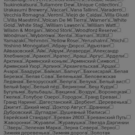
Torabhaig
Tres Erres
Trois Rivieres
Trouble Maker
Tsukinokatsura
Tullamore Dew
Unique Collection
Urakasumi Brewery
Vaccari
Vana Tallinn
Varadero
Vecchia Romagna
Veroni
Viejo de Caldas
Villa Giusti
Villa Maestrini
Volcan De Mi Tierra
Warner's
White
Gold
White Stag
William Lawson's
William Watt
Wilson & Morgan
Wood Stork
Woodford Reserve
Woodman
Wyborowa
Xenta
Xiaman
XUXU
Yamazaki
Yehmon
Yellow Rose
Yerushalmi
Yoichi
Yoshino Monogatari
Абрау-Дюрсо
Адъютант
Айвазовский
Айк
Айрум
Алаверди
Александр
Хлебников
Аракел
Аратес
Араш
Аргус
Ардели
Арктика
Армянский коньяк
Армянский Символ
Армянский Узор
Арпинэ
Архангельская
Арцах
Ачара
Баадури
Байкал
Балчуг
Бахчисарай
Белая
Березка
Белая Сова
Беленькая
Беловежская
Ледяная
БелорусскаЯ
Белуга
Белуха
Белый аист
Белый Барс
Белый лёд
Берикони
Беш Кудук
Бугульма
Бульбашъ
Вакцина
Воздух
Воронецкая
Гжелка
Голубое Озеро
Городок
Гранд Ереван
Гранд Нарине
Дагестанский
Дербент
Деревенька
Джигит
Дикий мед
Доктор Август
Драники
Дубровский
Дугладзе
Душевный Тбилиси
Еврейский Стандарт
Ереван 2800
Ереванский Путь
Жаворонки
Журавли
Журавушка
Звезда Даргинии
Зверь
Зеленая Марка
Зерна Севера
Зерно
Зимняя деревенька
Зимняя дорога
Золотая