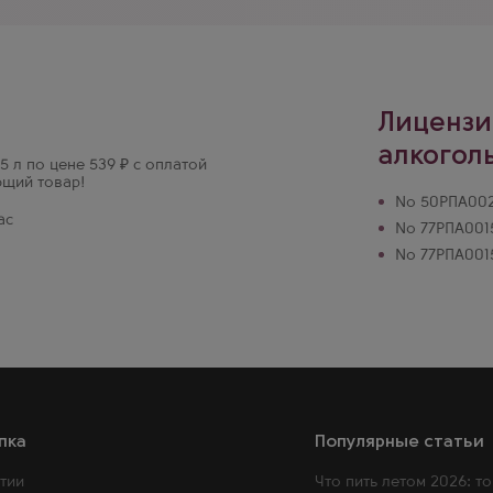
Лицензи
алкогол
5 л по цене 539 ₽ с оплатой
ющий товар!
№ 50РПА0024
ас
№ 77РПА0015
№ 77РПА0015
пка
Популярные статьи
тии
Что пить летом 2026: то