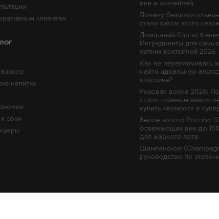
вин и коктейлей
льтации
Почему безалкогольные
оративным клиентам
стали хитом этого сезо
Домашний бар за 5 мин
лог
Ингредиенты для самых
летних коктейлей 2026
Как не переплачивать з
анское
найти идеальную альте
классике?
ие напитки
Розовая волна 2026: П
стало главным вином ле
рономия
купить «компот» в супе
и соки
Белое золото России: 1
освежающих вин до 15
ссуары
для жаркого лета
Шампанское (Champagn
руководство по эталон
Политика в отношении обра