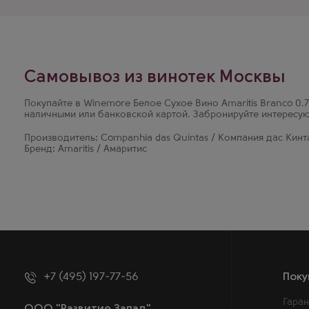
расположенном в районе Сангальюш (Анадия).
Самовывоз из винотек Москвы
Покупайте в Winemore Белое Сухое Вино Amaritis Branco 0.7
наличными или банковской картой. Забронируйте интересу
Производитель: Companhia das Quintas / Компания дас Кинт
Бренд: Amaritis / Амаритис
+7 (495) 197-77-56
Поку
Гаран