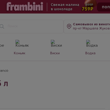
Самовывоз
из винот
пр-кт Маршала Жукова, д. 7
Коньяк
Виски
Водка
ranco
5 л