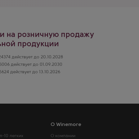
и на розничную продажу
ьной продукции
374 действует до 20.10.2028
006 действует до 01.09.2030
624 действует до 13.10.2026
O Winemore
п-10 легких
О компании