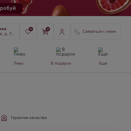
еки
0
0
Связаться с нами
8, к. 3
Пиво
В подарок
Ещё
Гарантия качества