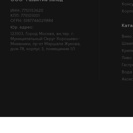
ООО "Развитие Запад"
Консу
ИНН: 7751153620
Корп
КПП: 775101001
ОГРН: 5187746029884
Ката
Юр. адрес:
123103, Город Москва, вн.тер. г.
Вино
Муниципальный Округ Хорошево-
Шамп
Мневники, пр-кт Маршала Жукова,
дом 78, корпус 3, помещение 1/1
Крепк
Пиво
Гаст
Вода 
Аксе
2026 © Winemore – Магазин алкогольных напитков в Москве