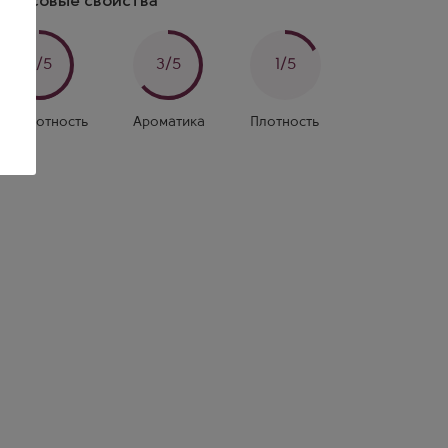
Вкусовые свойства
3/5
3/5
1/5
Кислотность
Ароматика
Плотность