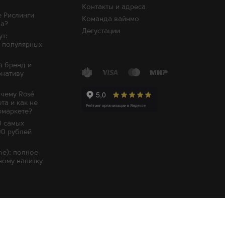
Контакты и адреса
 Рислинги
Команда вайнмо
на?
Дегустации
ут:
 популярных
а бренд и
рнативу
очему Rosé
та и как не
рмаркете?
0 самых
00 рублей
e): полное
ному напитку
ботки персональных данных
Пользовательское соглашение