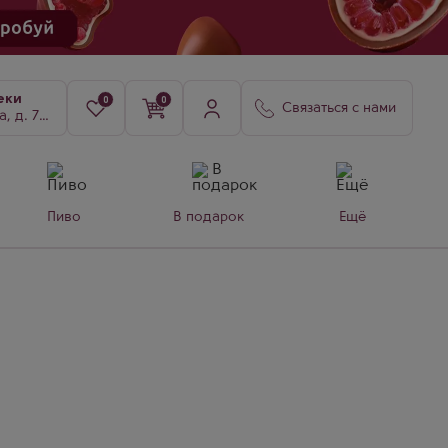
еки
0
0
Связаться с нами
8, к. 3
Пиво
В подарок
Ещё