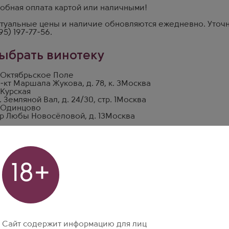
обная оплата картой или наличными!
туальные цены и наличие обновляются ежедневно. Уточн
95) 197-77-56
.
ыбрать винотеку
 Октябрьское Поле
-кт Маршала Жукова, д. 78, к. 3
Москва
 Курская
. Земляной Вал, д. 24/30, стр. 1
Москва
 Одинцово
р Любы Новосёловой, д. 13
Москва
18+
Сайт содержит информацию для лиц