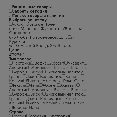
Акционные товары
Забрать сегодня
Только товары в наличии
Выбрать винотеку
м. Октябрьское Поле
пр-кт Маршала Жукова. д. 78. к. 3
м.
Одинцово
б-р Любы Новосёловой. д. 13
м.
Курская
ул. Земляной Вал. д. 24/30. стр. 1
Цена
Тип товара
Настойка
Водка
Абсент
Аквавит
Аперитив
Арманьяк
Биттер
Бренди
Бурбон
Виски
Висковый напиток
Граппа
Джин
Кальвадос
Кашаса
Коньяк
Ликер
Мескаль
Ром
Саке
Текила
Чача
Абсент
Аквавит
Аперитив
Арманьяк
Биттер
Бренди
Бурбон
Виски
Висковый напиток
Граппа
Джин
Кальвадос
Кашаса
Коньяк
Ликер
Мескаль
Ром
Саке
Текила
Чача
Страна
Россия
Абхазия
Австралия