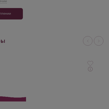
уплении
ры