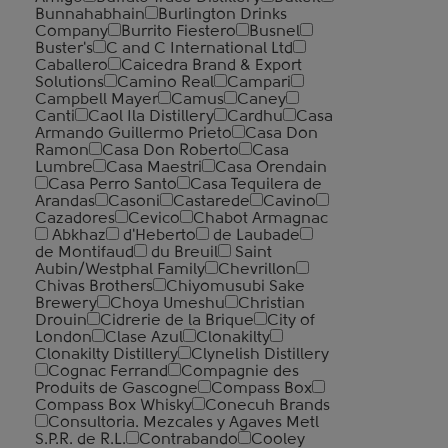
Bunnahabhain
Burlington Drinks
Company
Burrito Fiestero
Busnel
Buster's
C and C International Ltd
Caballero
Caicedra Brand & Export
Solutions
Camino Real
Campari
Campbell Mayer
Camus
Caney
Canti
Caol Ila Distillery
Cardhu
Casa
Armando Guillermo Prieto
Casa Don
Ramon
Casa Don Roberto
Casa
Lumbre
Casa Maestri
Casa Orendain
Casa Perro Santo
Casa Tequilera de
Arandas
Casoni
Castarede
Cavino
Cazadores
Cevico
Chabot Armagnac
Abkhaz
d'Heberto
de Laubade
de Montifaud
du Breuil
Saint
Aubin/Westphal Family
Chevrillon
Chivas Brothers
Chiyomusubi Sake
Brewery
Choya Umeshu
Christian
Drouin
Cidrerie de la Brique
City of
London
Clase Azul
Clonakilty
Clonakilty Distillery
Clynelish Distillery
Cognac Ferrand
Compagnie des
Produits de Gascogne
Compass Box
Compass Box Whisky
Conecuh Brands
Consultoria. Mezcales y Agaves Metl
S.P.R. de R.L.
Contrabando
Cooley