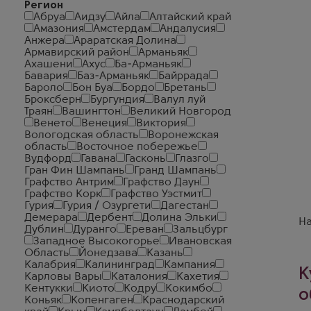
Регион
Абруа
Аидзу
Айла
Алтайский край
Амазония
Амстердам
Андалусия
Анжера
Араратская Долина
Армавирский район
Арманьяк
Ахашени
Ахус
Ба-Арманьяк
Бавария
Баз-Арманьяк
Байррада
Бароло
Бон Буа
Бордо
Бретань
Броксберн
Бургундия
Валул луй
Траян
Вашингтон
Великий Новгород
Венето
Венеция
Виктория
Вологодская область
Воронежская
область
Восточное побережье
Вудфорд
Гавана
Гасконь
Глазго
Гран Фин Шампань
Гранд Шампань
Графство Антрим
Графство Даун
Графство Корк
Графство Уэстмит
Гурия
Гурия / Озургети
Дагестан
Демерара
Дербент
Долина Эльки
На
Дублин
Дуранго
Ереван
Зальцбург
Западное Высокогорье
Ивановская
Область
Йонедзава
Казань
Калабрия
Калининград
Кампания
К
Карловы Вары
Каталония
Кахетия
Кентукки
Киото
Кодру
Кокимбо
о
Коньяк
Копенгаген
Краснодарский