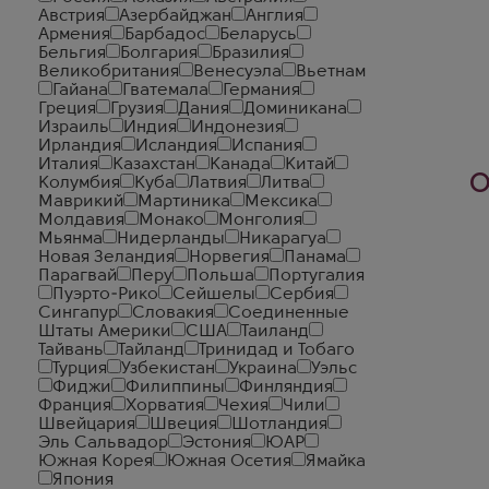
Австрия
Азербайджан
Англия
Армения
Барбадос
Беларусь
Бельгия
Болгария
Бразилия
Великобритания
Венесуэла
Вьетнам
Гайана
Гватемала
Германия
Греция
Грузия
Дания
Доминикана
Израиль
Индия
Индонезия
Ирландия
Исландия
Испания
Италия
Казахстан
Канада
Китай
О
Колумбия
Куба
Латвия
Литва
Маврикий
Мартиника
Мексика
Молдавия
Монако
Монголия
Мьянма
Нидерланды
Никарагуа
Новая Зеландия
Норвегия
Панама
Парагвай
Перу
Польша
Португалия
Пуэрто-Рико
Сейшелы
Сербия
Сингапур
Словакия
Соединенные
Штаты Америки
США
Таиланд
Тайвань
Тайланд
Тринидад и Тобаго
Турция
Узбекистан
Украина
Уэльс
Фиджи
Филиппины
Финляндия
Франция
Хорватия
Чехия
Чили
Швейцария
Швеция
Шотландия
Эль Сальвадор
Эстония
ЮАР
Южная Корея
Южная Осетия
Ямайка
Япония