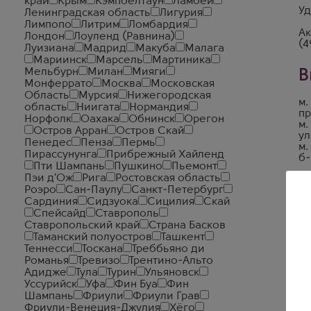
край
Крым
Кэмпбелтаун
Ламбей
Уд
Ленинградская область
Лигурия
Лимпопо
Литрим
Ломбардия
Ак
Лондон
Лоуленд (Равнина)
(4
Луизиана
Мадрид
Макуба
Малага
Мариинск
Марсель
Мартиника
Мельбурн
Милан
Мияги
В
Монферрато
Москва
Московская
Область
Мурсия
Нижегородская
м.
область
Ниигата
Нормандия
пр
Норфолк
Оахака
Обнинск
Орегон
м.
Остров Арран
Остров Скай
ул
Пенедес
Пенза
Пермь
м.
Пирассунунга
Прибрежный Хайленд
б-
Пти Шампань
Пушкино
Пьемонт
Пэи д'Ож
Рига
Ростовская область
Роэро
Сан-Паулу
Санкт-Петербург
Сардиния
Сидзуока
Сицилия
Скай
Спейсайд
Ставрополь
Ставропольский край
Страна Басков
Таманский полуостров
Ташкент
Теннесси
Тоскана
Треббьяно ди
Романья
Тревизо
Трентино-Альто
Адидже
Тула
Турин
Ульяновск
Уссурийск
Уфа
Фин Буа
Фин
Шампань
Фриули
Фриули Грав
Фриули-Венеция-Джулия
Хёго