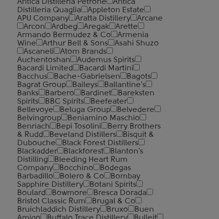
Antica Distilleria Petrone
Antica
Distilleria Quaglia
Appleton Estate
APU Company
Aratta Distillery
Arcane
Arcon
Ardbeg
Aregak
Arette
Armando Bermudez & Co
Armenia
Wine
Arthur Bell & Sons
Asahi Shuzo
Ascaneli
Atom Brands
Auchentoshan
Audemus Spirits
Bacardi Limited
Bacardi Martini
Bacchus
Bache-Gabrielsen
Bagots
Bagrat Group
Baileys
Ballantine's
Banks
Barbero
Bardinet
Bareksten
Spirits
BBC Spirits
Beefeater
Bellevoye
Beluga Group
Belvedere
Belvingroup
Beniamino Maschio
Benriach
Bepi Tosolini
Berry Brothers
& Rudd
Beveland Distillers
Bisquit &
Dubouche
Black Forest Distillers
Blackadder
Blackforest
Blanton's
Distilling
Bleeding Heart Rum
Company
Bocchino
Bodegas
Barbadillo
Bolero & Co
Bombay
Sapphire Distillery
Botani Spirits
Boulard
Bowmore
Bresca Dorada
Bristol Classic Rum
Brugal & Co
Bruichladdich Distillery
Bruxo
Buen
Amigo
Buffalo Trace Distillery
Bulleit