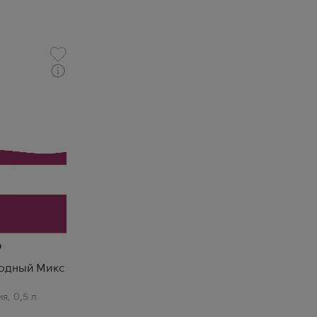
ая Группа
годный Микс
ия
,
0,5 л