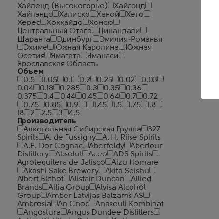
Хайленд (Высокогорье)
Хайлэнд
Хайлэндс
Халиско
Ханой
Хего
Херес
Хоккайдо
Хонсю
Центральный Отаго
Цинандали
Шаранта
Эдинбург
Эмилия-Романья
Эхиме
Южная Каролина
Южная
Осетия
Ямагата
Яманаси
Ярославская Область
Объем
0.5
0.05
0.1
0.2
0.25
0.02
0.03
0.04
0.18
0.285
0.3
0.35
0.36
0.375
0.4
0.44
0.45
0.64
0.7
0.72
0.75
0.85
0.9
1
1.45
1.5
1.75
1.8
18
2
2.5
3
4.5
Производитель
Алкогольная Сибирская Группа
327
Spirits
A. de Fussigny
A. H. Riise Spirits
A.E. Dor Cognac
Aberfeldy
Aberlour
Distillery
Absolut
Aceo
ADS Spirits
Agrotequilera de Jalisco
Aizu Homare
Akashi Sake Brewery
Akita Seishu
Albert Bichot
Alistair Duncan
Allied
Brands
Altia Group
Alvisa Alcohol
Group
Amber Latvijas Balzams AS
Ambrosia
An Cnoc
Anaseuli Kombinat
Angostura
Angus Dundee Distillers