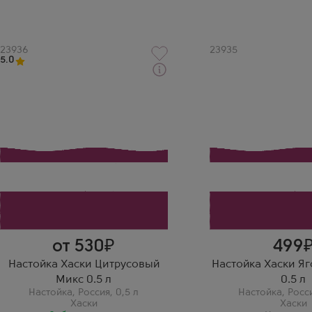
Артикул
23936
Артикул
23935
5.0
Забрать сегодня
Настойка
Настойка
Husky Citrus Mix
Husky Berry Mix
Производитель
Производитель
Алкогольная Сибирская Группа
Алкогольная Сибирск
Бренд
Бренд
Хаски
Хаски
Нина
Хаски Цитрусовый Микс 0.5
— свежо и необычно!
Цитрусовая кислинка
смягчает крепость. Отлично
освежает после ужина.
от 530
499
Настойка Хаски Цитрусовый
Настойка Хаски Я
Микс 0.5 л
0.5 л
Настойка
,
Россия
,
0,5 л
Настойка
,
Росс
Хаски
Хаски