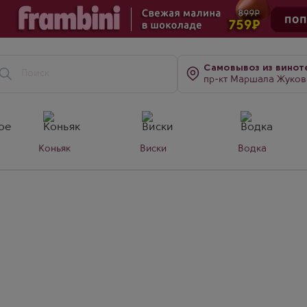
Самовывоз
из винот
пр-кт Маршала Жукова, д. 7
Коньяк
Виски
Водка