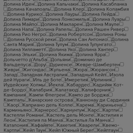
Долина Иден
Долина Кальчаки
Долина Касабланка
Долина Качапоаль
Долина Клер
Долина Коламбия
Долина Курико
Долина Лауры
Долина Лейда
Долина Лимари
Долина Лонкомилья
Долина Луары
Долина Майпо
Долина Макларен
Долина Мауле
Долина Напа
Долина Рапель
Долина Рашен Ривер
Долина Рио Негро
Долина Робертсон
Долина Роны
Долина Русской реки
Долина Сан Антонио
Долина
Санта Мария
Долина Тулум
Долина Тупунгато
Долина Уилламетт
Долина Уко
Долина Хантер
Долина Эльки
Долина Якима
Долина Ярра
Дольчетто д'Альба
Дольяни
Доминио де
Вальдепуса
Дору
Дуриенсе
Жевре-Шамбертен
Живри
Жигондас
Жульена
Жюра
Жюрансон
Запад
Западная Австралия
Западный Кейп
Изола
дей Нураги
Иль де Боте
Имеретия
Ирпиния
Иудейские Холмы
Йекла
Кабардес
Кадийяк Кот-
де-Бордо
Калабрия
Калатаюд
Калифорния
Кампания
Кампи Флегреи
Кампо де Борджа
Кампталь
Канарские острова
Каннонау ди Сардиния
Каор
Каприано дель Колле
Карема
Кариньена
Карминьяно
Карнерос
Карнунтум
Карс
Картли
Кастелли Романи
Кастель дель Монте
Кастилия и
Леон
Кастилия ла Манча
Кастилья Ла Манча
Каталония
Кафайяте
Кахетия
Кварели
Квемо-
Картли
Кейп Таун
Кейп Южный Берег
Кейптаун