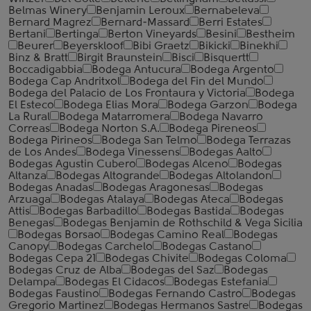
Belmas Winery
Benjamin Leroux
Bernabeleva
Bernard Magrez
Bernard-Massard
Berri Estates
Bertani
Bertinga
Berton Vineyards
Besini
Bestheim
Beurer
Beyerskloof
Bibi Graetz
Bikicki
Binekhi
Binz & Bratt
Birgit Braunstein
Bisci
Bisquertt
Boccadigabbia
Bodega Antucura
Bodega Argento
Bodega Cap Andritxol
Bodega del Fin del Mundo
Bodega del Palacio de Los Frontaura y Victoria
Bodega
El Esteco
Bodega Elias Mora
Bodega Garzon
Bodega
La Rural
Bodega Matarromera
Bodega Navarro
Correas
Bodega Norton S.A.
Bodega Pireneos
Bodega Pirineos
Bodega San Telmo
Bodega Terrazas
de Los Andes
Bodega Vinessens
Bodegas Aalto
Bodegas Agustin Cubero
Bodegas Alceno
Bodegas
Altanza
Bodegas Altogrande
Bodegas Altolandon
Bodegas Anadas
Bodegas Aragonesas
Bodegas
Arzuaga
Bodegas Atalaya
Bodegas Ateca
Bodegas
Attis
Bodegas Barbadillo
Bodegas Bastida
Bodegas
Benegas
Bodegas Benjamin de Rothschild & Vega Sicilia
Bodegas Borsao
Bodegas Camino Real
Bodegas
Canopy
Bodegas Carchelo
Bodegas Castano
Bodegas Cepa 21
Bodegas Chivite
Bodegas Coloma
Bodegas Cruz de Alba
Bodegas del Saz
Bodegas
Delampa
Bodegas El Cidacos
Bodegas Estefania
Bodegas Faustino
Bodegas Fernando Castro
Bodegas
Gregorio Martinez
Bodegas Hermanos Sastre
Bodegas