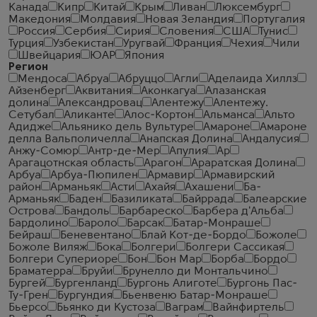
Канада
Кипр
Китай
Крым
Ливан
Люксембург
Македония
Молдавия
Новая Зеландия
Португалия
Россия
Сербия
Сирия
Словения
США
Тунис
Турция
Узбекистан
Уругвай
Франция
Чехия
Чили
Швейцария
ЮАР
Япония
Регион
Мендоса
Абруа
Абруццо
Агли
Аделаида Хиллз
Айзенберг
Аквитания
Аконкагуа
Алазанская
долина
Александровац
Алентежу
Алентежу.
Сетубал
Аликанте
Алос-Кортон
Альманса
Альто
Адидже
Альянико дель Вультуре
Амароне
Амароне
делла Вальполичелла
Анапская Долина
Андалусия
Анжу-Сомюр
Антр-де-Мер
Апулия
Ар
Арагацотнская область
Арагон
Араратская Долина
Арбуа
Арбуа-Пюпилен
Армавир
Армавирский
район
Арманьяк
Асти
Ахайя
Ахашени
Ба-
Арманьяк
Баден
Базиликата
Байррада
Балеарские
Острова
Бандоль
Барбареско
Барбера д'Альба
Бардолино
Бароло
Барсак
Батар-Монраше
Бейраш
Беневентано
Блай Кот-де-Бордо
Божоле
Божоле Виляж
Бока
Болгери
Болгери Сассикая
Болгери Супериоре
Бон
Бон Мар
Борба
Бордо
Браматерра
Бруйи
Брунелло ди Монтальчино
Бургей
Бургенланд
Бургонь Алиготе
Бургонь Пас-
Ту-Грен
Бургундия
Бьенвеню Батар-Монраше
Бьерсо
Бьянко ди Кустоза
Ваграм
Вайнфиртель