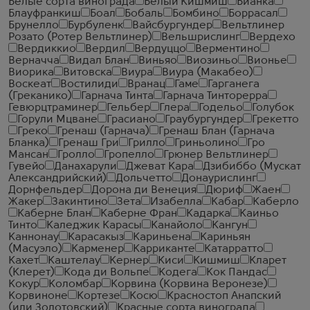
Белые сорта винограда
Белый Кишмиш
Бианка
Блауфранкиш
Боал
Бобаль
Бомбино
Боррасал
Брунелло
Бурбуленк
Вайсбургундер
Вельтлинер
Розато (Ротер Вельтлинер)
Вельшрислинг
Вердехо
Вердиккио
Вердил
Вердуццо
Верментино
Верначча
Видал Блан
Виньяо
Виозиньо
Вионье
Виорика
Витовска
Виура
Виура (Макабео)
Воскеат
Востилиди
Вранац
Гаме
Гарганега
(Греканико)
Гарнача Тинта
Гарнача Тинторерра
Гевюрцтраминер
Гельбер
Глера
Годельо
Голубок
Горули Мцване
Грасиано
Граубургундер
Грекетто
Греко
Гренаш (Гарнача)
Гренаш Блан (Гарнача
Бланка)
Гренаш Гри
Грилло
Гриньолино
Гро
Мансан
Гролло
Гропелло
Грюнер Вельтлинер
Гувейо
Данахарули
Джеват Кара
Дзибиббо (Мускат
Александрийский)
Дольчетто
Донаурислинг
Дорнфельдер
Дорона ди Венеция
Дюриф
Жаен
Жакер
Закинтино
Зета
Изабелла
Кабар
Каберло
Каберне Блан
Каберне Фран
Кадарка
Каиньо
Тинто
Каледжик Карасы
Канайоло
Кангун
Каннонау
Карасакыз
Кариньена
Кариньян
(Масуэло)
Карменер
Карриканте
Катарратто
Кахет
Каштелау
Кернер
Киси
Кишмиш
Кларет
(Клерет)
Кода ди Вольпе
Кодега
Кок Пандас
Кокур
Коломбар
Корвина (Корвина Веронезе)
Корвиноне
Кортезе
Косю
Красностоп Анапский
(или Золотовский)
Красные сорта винограда