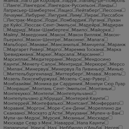
Манча
Лаго ди Корбара
Ладуа
Лаланд-де-Помроль
Ланге
Лангедок
Лангедок-Руссильон
Ланды
Латрисьер-Шамбертен
Лацио
Лейтаберг
Лессона
Лечхуми
Либурне
Лигурия
Лиму
Лирак
Лиссабон
Листрак-Медок
Лоди
Ломбардия
Лугана
Лухан
де Куйо
Люссак-Сент-Эмильон
Мадейра
Мадиран
Мадрид
Мази-Шамбертен
Маипо
Майорка
Майпу
Македония
Макон
Макон Вилляж
Макон-
Пьеркло
Макон-Шентре
Маконне
Малага
Мальборо
Манави
Мансанилья
Манчуела
Маранж
Маргарет Ривер
Марго
Маремма Тоскана
Марка
Тревиджиана
Марке
Марсала
Марсанне
Марсиллак
Медитерране
Медок
Мендосино
Каунти
Менету-Салон
Ментрида
Меркюре
Мерсо
Милан
Минервуа
Минервуа Ла Ливиньер
Минью
Миттельбургенланд
Миттерберг
Млава
Мозель
Мозель Люксембуржуаз
Мозель-Саар-Рувер
Монбазийяк
Моника ди Сардиния
Монлуи Сюр Луар
Монраше
Монтань Сент-Эмильон
Монтаньи
Монтекукко
Монтели
Монтепульчано
Монтепульчано д'Абруццо
Монтерей Каунти
Монтеррей
Монтефалько
Монтсант
Монферрато
Моравия
Моргон
Море-Сен-Дени
Мореллино ди
Сканзано
Москато д'Асти
Мукузани
Мулен-а-Ван
Мули-ан-Медок
Мурсия
Мюзиньи
Мюскаде
Мюскаде Севр э Мен
Наварра
Напа Каунти
Напареули
Науса
Наэ
Неббиоло д'Альба
Негев