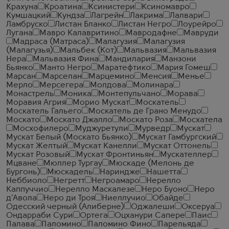
Крахуна
Кроатина
Ксинистери
Ксиномавро
Кумшацкий
Кундза
Лагрейн
Лакрима
Лалвари
Ламбруско
Листан Бланко
Листан Негро
Лоурейро
Лугана
Мавро Калавритино
Мавродафне
Мавруди
Мадраса (Матраса)
Малагузия
Малагузия
(Малагузья)
Мальбек (Кот)
Мальвазия
Мальвазия
Нера
Мальвазия Фина
Мандилария
Манзони
Бьянко
Манто Негро
Маратефтико
Мария Гомеш
Марсан
Марселан
Марцемино
Менсия
Менье
Мерло
Мерсегера
Молдова
Молинара
Монастрель
Моника
Монтепульчано
Морава
Моравия Агрия
Морио Мускат
Москатель
Москатель Гальего
Москатель де Грано Менудо
Москато
Москато Джалло
Москато Роза
Мосхатела
Мосхофилеро
Муджуретули
Мурведр
Мускат
Мускат Белый (Москато Бьянко)
Мускат Гамбургский
Мускат Желтый
Мускат Канелли
Мускат Оттонель
Мускат Розовый
Мускат Фронтиньян
Мускателлер
Мцване
Мюллер Тургау
Мюскаде (Мелонь де
Бургонь)
Мюскадель
Нариндже
Нашетта
Неббиоло
Негретт
Негроамаро
Нерелло
Каппуччио
Нерелло Маскалезе
Неро Буоно
Неро
д'Авола
Неро ди Троя
Ниеллучио
Обайде
Одесский черный (Алиберне)
Оджалеши
Оксеруа
Ондарраби Сури
Ортега
Оцханури Сапере
Паис
Палава
Паломино
Паломино Фино
Парельяда