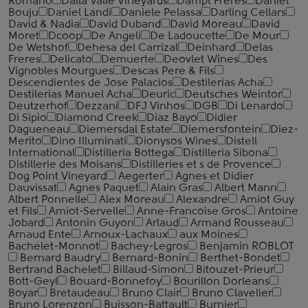
Romano
Dalla Valle Vineyards
Dampt Freres
Daniel
Bouju
Daniel Landi
Daniele Pelassa
Darling Cellars
David & Nadia
David Duband
David Moreau
David
Moret
Dcoop
De Angeli
De Ladoucette
De Mour
De Wetshof
Dehesa del Carrizal
Deinhard
Delas
Freres
Delicato
Demuerte
Deovlet Wines
Des
Vignobles Mourgues
Descas Pere & Fils
Descendientes de Jose Palacios
Destilerias Acha
Destilerias Manuel Acha
Deuric
Deutsches Weintor
Deutzerhof
Dezzani
DFJ Vinhos
DGB
Di Lenardo
Di Sipio
Diamond Creek
Diaz Bayo
Didier
Dagueneau
Diemersdal Estate
Diemersfontein
Diez-
Merito
Dino Illuminati
Dionysos Wines
Distell
International
Distilleria Bottega
Distilleria Sibona
Distillerie des Moisans
Distilleries et s de Provence
Dog Point Vineyard
Aegerter
Agnes et Didier
Dauvissat
Agnes Paquet
Alain Gras
Albert Mann
Albert Ponnelle
Alex Moreau
Alexandre
Amiot Guy
et Fils
Amiot-Servelle
Anne-Francoise Gros
Antoine
Jobard
Antonin Guyon
Arlaud
Armand Rousseau
Arnaud Ente
Arnoux-Lachaux
aux Moines
Bachelet-Monnot
Bachey-Legros
Benjamin ROBLOT
Bernard Baudry
Bernard-Bonin
Berthet-Bondet
Bertrand Bachelet
Billaud-Simon
Bitouzet-Prieur
Bott-Geyl
Bouard-Bonnefoy
Bourillon Dorleans
Boyar
Bretaudeau
Bruno Clair
Bruno Clavelier
Bruno Lorenzon
Buisson-Battault
Burnier