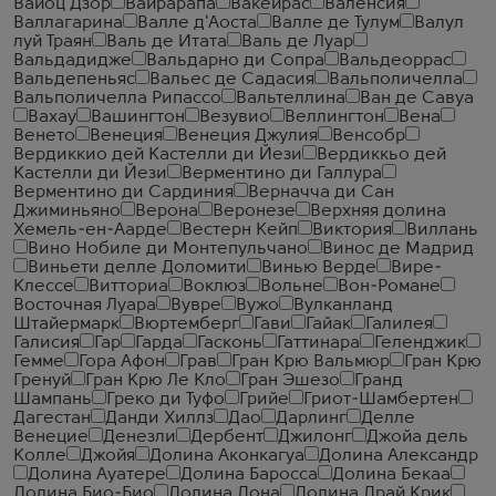
Вайоц Дзор
Вайрарапа
Вакейрас
Валенсия
Валлагарина
Валле д'Аоста
Валле де Тулум
Валул
луй Траян
Валь де Итата
Валь де Луар
Вальдадидже
Вальдарно ди Сопра
Вальдеоррас
Вальдепеньяс
Вальес де Садасия
Вальполичелла
Вальполичелла Рипассо
Вальтеллина
Ван де Савуа
Вахау
Вашингтон
Везувио
Веллингтон
Вена
Венето
Венеция
Венеция Джулия
Венсобр
Вердиккио дей Кастелли ди Йези
Вердиккьо дей
Кастелли ди Йези
Верментино ди Галлура
Верментино ди Сардиния
Верначча ди Сан
Джиминьяно
Верона
Веронезе
Верхняя долина
Хемель-ен-Аарде
Вестерн Кейп
Виктория
Виллань
Вино Нобиле ди Монтепульчано
Винос де Мадрид
Виньети делле Доломити
Винью Верде
Вире-
Клессе
Витториа
Воклюз
Вольне
Вон-Романе
Восточная Луара
Вувре
Вужо
Вулканланд
Штайермарк
Вюртемберг
Гави
Гайак
Галилея
Галисия
Гар
Гарда
Гасконь
Гаттинара
Геленджик
Гемме
Гора Афон
Грав
Гран Крю Вальмюр
Гран Крю
Гренуй
Гран Крю Ле Кло
Гран Эшезо
Гранд
Шампань
Греко ди Туфо
Грийе
Гриот-Шамбертен
Дагестан
Данди Хиллз
Дао
Дарлинг
Делле
Венецие
Денезли
Дербент
Джилонг
Джойа дель
Колле
Джойя
Долина Аконкагуа
Долина Александр
Долина Ауатере
Долина Баросса
Долина Бекаа
Долина Био-Био
Долина Дона
Долина Драй Крик