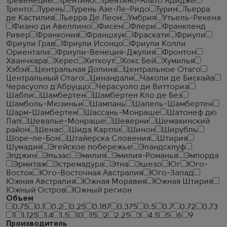
Тревенецие
Трентино
Трентино-Альто Адидже
Тренто
Турень
Турень Азе-Ле-Ридо
Турин
Тьерра
де Кастилия
Тьерра Де Леон
Умбрия
Утьель-Рекена
Фиано ди Авеллино
Фисен
Флери
Франкленд
Ривер
Франкония
Франшхук
Фраскати
Фриули
Фриули Грав
Фриули Исонцо
Фриули Колли
Ориентали
Фриули-Венеция-Джулия
Фронтон
Хванчкара
Херес
Хиткоут
Хокс Бей
Хумилья
Хэбэй
Центральная Долина
Центральное Отаго
Центральный Отаго
Цинандали
Чаколи де Бискайа
Черасуоло д'Абруццо
Черасуоло ди Витториа
Шабли
Шамбертен
Шамбертен Кло де Без
Шамболь-Мюзиньи
Шампань
Шапель-Шамбертен
Шарм-Шамбертен
Шассань-Монраше
Шатонеф дю
Пап
Шевалье-Монраше
Шеверни
Шемахинский
район
Шенас
Шида Картли
Шинон
Ширубль
Шоре-ле-Бон
Штайерска Словения
Штирия
Шумадия
Эгейское побережье
Эландсклуф
Элджин
Эльзас
Эмилия
Эмилия-Романья
Эмпорда
Эрмитаж
Эстремадура
Этна
Эшезо
Юг
Юго-
Восток
Юго-Восточная Австралия
Юго-Запад
Южная Австралия
Южная Моравия
Южная Штирия
Южный Остров
Южный регион
Объем
0.75
0.1
0.2
0.25
0.187
0.375
0.5
0.7
0.72
0.73
1
1.125
1.4
1.5
10
15
2
2.25
3
4.5
5
6
9
Производитель