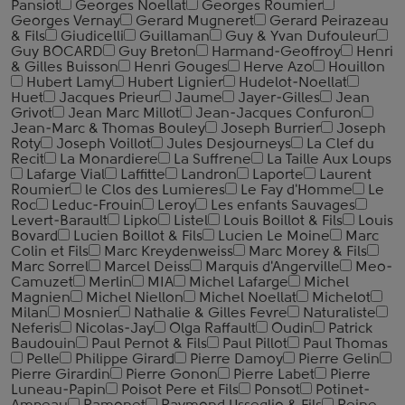
Pansiot
Georges Noellat
Georges Roumier
Georges Vernay
Gerard Mugneret
Gerard Peirazeau
& Fils
Giudicelli
Guillaman
Guy & Yvan Dufouleur
Guy BOCARD
Guy Breton
Harmand-Geoffroy
Henri
& Gilles Buisson
Henri Gouges
Herve Azo
Houillon
Hubert Lamy
Hubert Lignier
Hudelot-Noellat
Huet
Jacques Prieur
Jaume
Jayer-Gilles
Jean
Grivot
Jean Marc Millot
Jean-Jacques Confuron
Jean-Marc & Thomas Bouley
Joseph Burrier
Joseph
Roty
Joseph Voillot
Jules Desjourneys
La Clef du
Recit
La Monardiere
La Suffrene
La Taille Aux Loups
Lafarge Vial
Laffitte
Landron
Laporte
Laurent
Roumier
le Clos des Lumieres
Le Fay d'Homme
Le
Roc
Leduc-Frouin
Leroy
Les enfants Sauvages
Levert-Barault
Lipko
Listel
Louis Boillot & Fils
Louis
Bovard
Lucien Boillot & Fils
Lucien Le Moine
Marc
Colin et Fils
Marc Kreydenweiss
Marc Morey & Fils
Marc Sorrel
Marcel Deiss
Marquis d'Angerville
Meo-
Camuzet
Merlin
MIA
Michel Lafarge
Michel
Magnien
Michel Niellon
Michel Noellat
Michelot
Milan
Mosnier
Nathalie & Gilles Fevre
Naturaliste
Neferis
Nicolas-Jay
Olga Raffault
Oudin
Patrick
Baudouin
Paul Pernot & Fils
Paul Pillot
Paul Thomas
Pelle
Philippe Girard
Pierre Damoy
Pierre Gelin
Pierre Girardin
Pierre Gonon
Pierre Labet
Pierre
Luneau-Papin
Poisot Pere et Fils
Ponsot
Potinet-