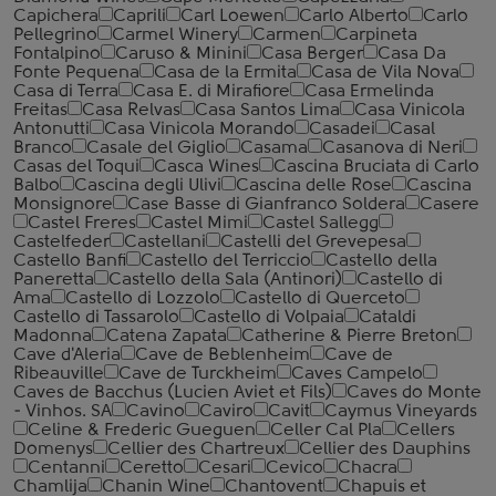
Capichera
Caprili
Carl Loewen
Carlo Alberto
Carlo
Pellegrino
Carmel Winery
Carmen
Carpineta
Fontalpino
Caruso & Minini
Casa Berger
Casa Da
Fonte Pequena
Casa de la Ermita
Casa de Vila Nova
Casa di Terra
Casa E. di Mirafiore
Casa Ermelinda
Freitas
Casa Relvas
Casa Santos Lima
Casa Vinicola
Antonutti
Casa Vinicola Morando
Casadei
Casal
Branco
Casale del Giglio
Casama
Casanova di Neri
Casas del Toqui
Casca Wines
Cascina Bruciata di Carlo
Balbo
Cascina degli Ulivi
Cascina delle Rose
Cascina
Monsignore
Case Basse di Gianfranco Soldera
Casere
Castel Freres
Castel Mimi
Castel Sallegg
Castelfeder
Castellani
Castelli del Grevepesa
Castello Banfi
Castello del Terriccio
Castello della
Paneretta
Castello della Sala (Antinori)
Castello di
Ama
Castello di Lozzolo
Castello di Querceto
Castello di Tassarolo
Castello di Volpaia
Cataldi
Madonna
Catena Zapata
Catherine & Pierre Breton
Cave d'Aleria
Cave de Beblenheim
Cave de
Ribeauville
Cave de Turckheim
Caves Campelo
Caves de Bacchus (Lucien Aviet et Fils)
Caves do Monte
- Vinhos. SA
Cavino
Caviro
Cavit
Caymus Vineyards
Celine & Frederic Gueguen
Celler Cal Pla
Cellers
Domenys
Cellier des Chartreux
Cellier des Dauphins
Centanni
Ceretto
Cesari
Cevico
Chacra
Chamlija
Chanin Wine
Chantovent
Chapuis et