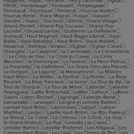
Faugeres
Fayat
Ferriere
Ferry Lacombe
Figeac
Filhot
Fombrauge
Fonbadet
Fonplegade
Fonreaud
Fonroque
Fontenil
Fourcas Hosten
Fourcas-Borie
Franc Mayne
Fuisse
Gassier
Gaudin
Gazin
Giscours
Gloria
Grand Village
Grand-Pontet
Grand-Puy Ducasse
Grand-Puy-
Lacoste
Gruaud Larose
Guillemin La Gaffeliere
Guiraud
Haut Maginet
Haut-Bages Liberal
Haut-
Bailly
Haut-Batailley
Haut-Brion
Haut-Maillet
Hosanna
Kefraya
Kirwan
l'Eglise
l'Eglise-Clinet
l'Evangile
La Cabanne
la Caminade
La Conseillante
La Croix de Gay
La Croix du Casse
La Croix
Meunier
la Dominique
La Faviere
La Fleur-Petrus
La Freynelle
la Gaffeliere
La Grace Dieu des Prieurs
La Gurgue
La Lagune
la Mascaronne
La Mission
Haut-Brion
La Motte
la Nerthe
La Pointe
La Rose
Pourret
La Rose Tremiere
la Serre
La Tour de By
la
Tour de l'Eveque
La Tour de Mons
Laborde
Lafaurie-
Peyraguey
Lafite Rothschild
Lafitte
Lafleur
Lafleur-
Gazin
Lafon-Rochet
Lagrange
Lalande-Borie
Lamarsalle
Lanessan
Langoa et Leoville Barton
Larrivet Haut-Brion
Lascombes
Latour
Latour-
Martillac
Laujac
Laville Haut-Brion
Le Bon Pasteur
Le Boscq
Le Cone
Le Coteau
Le Crock
Le Gay
le Grand Vostock
Le Puy
Leoville Las Cases
Leoville-Barton
Leoville-Poyferre
Les Artigaux
Les
Carmes Haut-Brion
Les Lilas
Les Ormes de Pez
Les