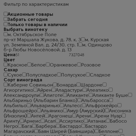
Фильтр по характеристикам
Акционные товары
Забрать сегодня
Только товары в наличии
Выбрать винотеку
м. Октябрьское Поле
пр-кт Маршала Жукова. д. 78. к. 3
м. Курская
ул. Земляной Вал. д. 24/30. стр. 1
м. Одинцово
б-р Любы Новосёловой. д. 13
Цена
Цвет
Красное
Белое
Оранжевое
Розовое
Сахар
Сухое
Полусладкое
Полусухое
Сладкое
Сорт винограда
Каберне Совиньон
Бонарда
Шардоне
Агиоргитико
Айрен
Аладастури
Алеатико
Александроули
Алиготе
Аликанте
Аликанте Буше
Альбариньо (Альбарин Бланко)
Альбаросса
Альбильо
Альваринью
Альтесс
Альфрокейро
Альфрошейро
Альянико
Амур (Амурский)
Ансоника
(Инзолия)
Антей
Арагонеш
Арени
Арени Нуар
Аринту
Арнеис
Асал
Ассиртико
Ахтанак
Бабосо
Негро
Бага
Барбера
Бастардо
Бастардо
Магарачский
Баян Ширей (Баяншира)
Беллоне