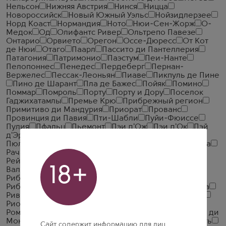
Нельсон
Нижняя Австрия
Нинся
Ницца
Новороссийск
Новый Южный Уэльс
Нойзидлерзее
Норд Коаст
Нормандия
Ното
Нюи-Сен-Жорж
О-
Медок
Од
Олифантс Ривер
Ольтрепо Павезе
Онтарио
Орвието
Орегон
Оссе-Дюресс
От Кот
де Нюи
Отаго
Паарл
Пассито ди Пантеллерия
Патагония
Патримонио
Паэстум
Пеи-Нанте
Пелопоннес
Пенедес
Пердеберг
Пернан-
Вержелес
Пессак-Леоньян
Пиаве
Пикпуль де Пине
Пино де Шарант
Пла де Бажес
Пойяк
Помино
Поммар
Помроль
Порту
Порту и Дору
Поселок
Гаджихатамлы
Премье Крю
Прибрежный регион
Примитиво ди Мандурия
Приорат
Прованс
Провинция ди Павия
Пти-Шабли
Пуйи-Фюиссе
Пулия
Пфальц
Пьемонт
Пэи д'Ож
Пэи д'Ок
Пэй
д'Эро
Пюиссеген-Сент-Эмильон
Пюйи-Фюме
Пюлини-Монраше
Райнхессен
Ратафия Шампенуа
Рача
Рача-Лечхуми
Резерфорд
Рейнгау
Рейнгессен
Рейнхессен
Ренье
Речотто делла
18+
Вальполичелла
Речотто ди Соаве
Риас Байшас
Рибейра Сакра
Рибейро
Рибера дель Гуадиана
Рибера дель Хукар
Рибера-дель-Дуэро
Риверина
Риверлэнд
Ривьера дель Гарда Брешиано
Риоха
Риоха Альта
Ришбур
Робертсон
Розе д'Анжу
Романе-Сен-Виван
Россо ди Монтальчино
Россо ди
Монтепульчано
Россо Пичено
Ростовская область
Сайт содержит информацию для лиц