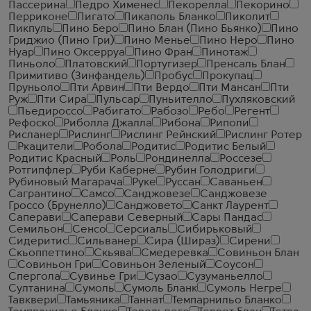
Пассерина
Педро Хименес
Пекорелла
Пекорино
Перриконе
Пигато
Пикаполь Бланко
Пиколит
Пикпуль
Пино Беро
Пино Блан (Пино Бьянко)
Пино
Гриджио (Пино Гри)
Пино Менье
Пино Неро
Пино
Нуар
Пино Оксерруа
Пино Фран
Пинотаж
Пиньоло
Платовский
Португизер
Пренсаль Блан
Примитиво (Зинфандель)
Пробус
Прокупац
Пруньоло
Пти Арвин
Пти Вердо
Пти Мансан
Пти
Руж
Пти Сира
Пульсар
Пуньителло
Пухляковский
Пьедироссо
Рабигато
Рабозо
Ребо
Регент
Рефоско
Риболла Джалла
Рибона
Риполи
Рисланер
Рислинг
Рислинг Рейнский
Рислинг Ротер
Ркацители
Робола
Родитис
Родитис Белый
Родитис Красный
Роль
Рондинелла
Россезе
Ротгипфлер
Руби Каберне
Рубин Голодриги
Рубиновый Магарача
Руке
Руссан
Саваньен
Сагрантино
Самсо
Санджовезе
Санджовезе
Гроссо (Брунелло)
Санджовето
Санкт Лаурент
Саперави
Саперави Северный
Сары Пандас
Семильон
Сенсо
Серсиаль
Сибирьковый
Сидеритис
Сильванер
Сира (Шираз)
Сирени
Скьоппеттино
Скьява
Смедеревка
Совиньон Блан
Совиньон Гри
Совиньон Зеленый
Соусон
Спергола
Сувинье Гри
Сузао
Сузуманьелло
Султанина
Сумоль
Сумоль Бланк
Сумоль Негре
Тавквери
Тамьяника
Таннат
Темпарнильо Бланко