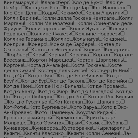
Киндзмараули
Кларксберг
Кло де Вужо
Кло де
Ламбре
Кло де ля Рош
Кло де Тар
Кло Наполеон
Кло Сен-Дени
Кодру
Кокимбо
Колли Апрутини
Колли Беричи
Колли делла Тоскана Чентрале
Колли
Мартани
Колли Мачератези
Колли Ориентали дель
Фриули
Колли Тортонези
Колли Эуганеи
Коллин
Роданьен
Коллине Луккези
Коллине Новарези
Коллине Терамане
Коллио
Кольчагуа
Кондриё
Кондрие
Конеро
Конка де Барбера
Контеа ди
Склафани
Контесса Энтеллина
Коньяк
Копертино
Корбьер
Кори
Корнас
Корсика
Кортон
Кортон-
Брессанд
Кортон-Марешод
Кортон-Шарлемань
Кортона
Коста д'Амальфи
Коста Тоскана
Косте
делла Сезиа
Костерс дель Сегре
Костьер Де Ним
Кот д'Ор
Кот де Бон
Кот де Бон-Вилляж
Кот де
Бруйи
Кот де Бур
Кот де Гасконь
Кот де Кастийон
Кот де Нюи
Кот де Нюи-Вильяж
Кот де Прованс
Кот дю Ванту
Кот дю Жюр
Кот дю Лангедок
Кот дю
Ло
Кот дю Люберон
Кот дю Рон
Кот дю Рон Вилляж
Кот дю Руссильон
Кот Каталан
Кот Шалоннез
Кот-Роти
Кото Бургиньон
Кото Варуа
Кото д'Экс-
Ан-Прованс
Кото Шампенуа
Коустал Риджн
Краснодарский край
Кремшталь
Крио Батар-
Монраше
Кроз-Эрмитаж
Крым
Крымск
Кубань
Кунаварра
Кунаворра
Куртефранка
Кыркларели
Кьянти
Кьянти Классико
Кьянти Колли Сенези
Ла-