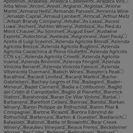
Apollonio
Arabella
Araldica Castelvero
Araldica Vini
Arba Wine
Arcon
Aresti
Argiano
Argiolas
Arione
Mario
Armand Heitz
Armando Parusso
Armenia Wine
Arnaldo Caprai
Arnaud Lambert
Arrocal
Arthur Metz
Artsah Brandy Company
Artuke
As Laxas
Ascevi
Luwa
Ascheri
Ashton Winery
Astobiza
Au Pied du
Mont Chauve
Au Sommet
August Eser
Austwine
Exports
Autoctona
Aveleda
Avignonesi
Axel Pauly
Azelia di Luigi Scavino
Azienda Agricola Biondi
Azienda
Agricola Brezza
Azienda Agricola Buglioni
Azienda
Agricola Cavalchina di Piona Giulietto
Azienda Agricola
COS s.s.
Azienda Agricola Crivelli
Azienda Agricola
Inama
Azienda Binomio
Azienda Fongoli
Azienda
Vinicola Benanti
Azienda Vinicola Falesco
Azienda
Vitivinicola Duemani
Babich Wines
Babylon's Peak
Bacalhoa
Bacardi Limited
Bacardi Martini
Bache-
Gabrielsen
Bachey-Legros et Fils
Badagoni
Bader-
Mimeur
Badet Clement
Badia a Coltibuono
Baglio
del Cristo di Campobello
Baglio di Pianetto
Banrock
Station
Barahonda
Barao De Vilar Vinhos
Barba
Barbanera
Barefoot Cellars
Barinas
Barista
Barkan
Winery
Baron Philippe de Rothschild
Baron Pilar &
Compagnie
Barone Ricasoli
Barons Edmond de
Rothschild
Bartenura
Barton & Guestier
Bastianich
Batasiolo
Batono
Battle of Bosworth
Bear Creek
Winery
Beaulieu Vineyard
Beaux Freres
Becksteiner
Winzer
Bel Colle
Bellene
Bellingham
Bellussi