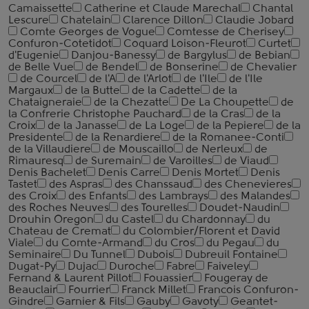
Camaissette
Catherine et Claude Marechal
Chantal
Lescure
Chatelain
Clarence Dillon
Claudie Jobard
Comte Georges de Vogue
Comtesse de Cherisey
Confuron-Cotetidot
Coquard Loison-Fleurot
Curtet
d'Eugenie
Danjou-Banessy
de Bargylus
de Bebian
de Belle Vue
de Bendel
de Bonserine
de Chevalier
de Courcel
de l'A
de l'Arlot
de l'Ile
de l'Ile
Margaux
de la Butte
de la Cadette
de la
Chataigneraie
de la Chezatte
De La Choupette
de
la Confrerie Christophe Pauchard
de la Cras
de la
Croix
de la Janasse
de La Loge
de la Pepiere
de la
Presidente
de la Renardiere
de la Romanee-Conti
de la Villaudiere
de Mouscaillo
de Nerleux
de
Rimauresq
de Suremain
de Varoilles
de Viaud
Denis Bachelet
Denis Carre
Denis Mortet
Denis
Tastet
des Aspras
des Chanssaud
des Chenevieres
des Croix
des Enfants
des Lambrays
des Malandes
des Roches Neuves
des Tourelles
Doudet-Naudin
Drouhin Oregon
du Castel
du Chardonnay
du
Chateau de Cremat
du Colombier/Florent et David
Viale
du Comte-Armand
du Cros
du Pegau
du
Seminaire
Du Tunnel
Dubois
Dubreuil Fontaine
Dugat-Py
Dujac
Duroche
Fabre
Faiveley
Fernand & Laurent Pillot
Fouassier
Fougeray de
Beauclair
Fourrier
Franck Millet
Francois Confuron-
Gindre
Garnier & Fils
Gauby
Gavoty
Geantet-