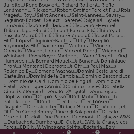
Ampeau
Ramonet
Raymond Usseglio & Fils
Reine
Juliette
Rene Bouvier
Richard Rottiers
Riefle-
Landmann
Rijckaert
Robert Groffier Pere et Fils
Rois
Mages
Roy
Saint Andrieu
Saint-Lannes
Savary
Seguinot-Bordet
Select
Serene
Sigalas
Sylvie
Esmonin
Tabordet
Tariquet
Taupenot-Merme
Thibault Liger-Belair
Thibert Pere et Fils
Thierry et
Pascale Matrot
Thill
Tinel-Blondelet
Trapet Pere et
Fils
Tropez
Tupinier-Bautista
Uby
Usseglio
Raymond & Fils
Vacheron
Ventoura
Vincent
Girardin
Vincent Latour
Vincent Pinard
Vrignaud
Weinbach
Yves Boyer-Martenot
Yvon Clerget
Zind-
Humbrecht
s Bernard Moueix
s Bunan
s Dominique
Piron
s Montariol Degroote
s Ott*
s Paul Mas
s
Rollan de By
Domane Wachau
Domini Castellare di
Castellina
Domini de la Cartoixa
Dominio Basconcillos
Dominio de Cair
Dominio de Pingus
Dominio del
Plata
Dominique Cornin
Dominus Estate
Donatella
Cinelli Colombini
Donato D'Angelo
Donnafugata
Dopff & Irion
Doppio Passo
Dorli Muhr
Dornach
Patrick Uccelli
Dourthe
Dr. Lieser
Dr. Loosen
Drappier
Dreissigacker
Driada Group
Du Vocoret et
Fils
Du Grand Bourry
Duca di Salaparuta
Ducato
Grazioli
Duclot
Due Palme
Duemani
Dugladze W&S
Durbacher
Durnberg
E. Guigal
EARL la Grange des
Peres
EDC N. V. Wines and Spirits
Edetaria
Egly-
Ouriet
Ehrmanns Wines
Einig-Zenzen
Eisele
0
0