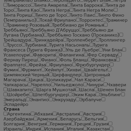
Темпранильо Бланко
Терольдего
Террет Блан
Тетра
Тиморассо
Тинта Амарела
Тинта Баррока
Тинта де
Торо
Тинта Као
Тинта Негра
Тинта Негра Моле
Тинта Рориш
Тинто де Торо
Тинто Паис
Тинто Фино
(Темпранильо)
Токай Фриулано
Торронтес
Траминер
Траминер Розовый
Треббиано ди Романья
Треббьяно
Треббьяно Д'Абруццо
Треббьяно ди
Лугана (Турбиана)
Треббьяно Тоскано (Проканико)
Трейшадура
Тринкадейра
Тролленберг
Троллингер
Труссо
Турбиана
Турига Насьональ
Турига
Франсеса (Турига Франка)
Уль де Льебре
Уни Блан
Усахелоури
Фаворита
Фалангина
Фер Серваду
Фернау Пиреш
Фиано
Фоль Бланш
Франковка
Фраппато
Фрейза
Фриулано
Фрюбургундер
Фумин
Фурминт
Хейнпут
Хихви
Цвайгельт
Цимлянский Черный
Цирфандлер
Цитронный
Магарача
Цицка
Цоликаури
Чал Караси
Чалкарасы
Чарелло
Чильеджоло
Чинури
Чхавери
Шавкапито
Шарга Мушкотай
Шасла
Шенен Блан
Шойребе
Шпетбургундер
Эким Кара
Эльблинг
Эмеральд
Энантио
Энкрузаду
Эрбалуче
Эспадейро
Страна
Аргентина
Абхазия
Австралия
Австрия
Азербайджан
Армения
Беларусь
Бельгия
Болгария
Венгрия
Германия
Греция
Грузия
Израиль
Индия
Испания
Италия
Казахстан