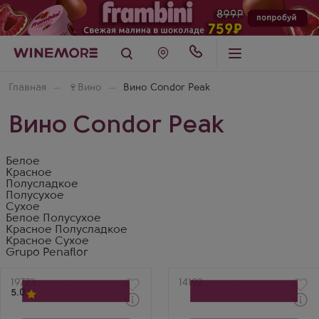
Главная
🍷
Вино
Вино Condor Peak
Вино Condor Peak
Белое
Красное
Полусладкое
Полусухое
Сухое
Белое Полусухое
Красное Полусладкое
Красное Сухое
Grupo Penaflor
Артикул
19773
Артикул
14192
5.0