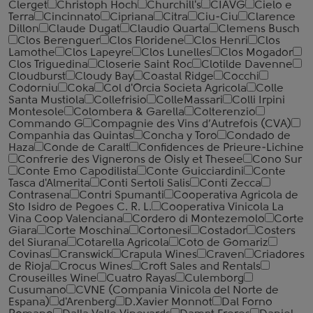
Clerget
Christoph Hoch
Churchill's
CIAVG
Cielo e
Terra
Cincinnato
Cipriana
Citra
Ciu-Ciu
Clarence
Dillon
Claude Dugat
Claudio Quarta
Clemens Busch
Clos Berenguer
Clos Floridene
Clos Henri
Clos
Lamothe
Clos Lapeyre
Clos Lunelles
Clos Mogador
Clos Triguedina
Closerie Saint Roc
Clotilde Davenne
Cloudburst
Cloudy Bay
Coastal Ridge
Cocchi
Codorniu
Coka
Col d'Orcia Societa Agricola
Colle
Santa Mustiola
Collefrisio
ColleMassari
Colli Irpini
Montesole
Colombera & Garella
Colterenzio
Commando G
Compagnie des Vins d’Autrefois (CVA)
Companhia das Quintas
Concha y Toro
Condado de
Haza
Conde de Caralt
Confidences de Prieure-Lichine
Confrerie des Vignerons de Oisly et Thesee
Cono Sur
Conte Emo Capodilista
Conte Guicciardini
Conte
Tasca d'Almerita
Conti Sertoli Salis
Conti Zecca
Contrasena
Contri Spumanti
Cooperativa Agricola de
Sto Isidro de Pegoes C. R. L.
Cooperativa Vinicola La
Vina Coop Valenciana
Cordero di Montezemolo
Corte
Giara
Corte Moschina
Cortonesi
Costador
Costers
del Siurana
Cotarella Agricola
Coto de Gomariz
Covinas
Cranswick
Crapula Wines
Craven
Criadores
de Rioja
Crocus Wines
Croft Sales and Rentals
Crouseilles Wine
Cuatro Rayas
Culemborg
Cusumano
CVNE (Compania Vinicola del Norte de
Espana)
d'Arenberg
D.Xavier Monnot
Dal Forno