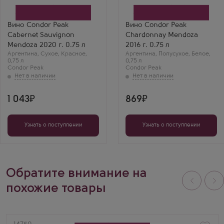
Производитель
Производитель
Grupo Penaflor
Grupo Penaflor
Бренд
Бренд
Condor Peak
Condor Peak
Вино Condor Peak
Вино Condor Peak
Сорт винограда
Сорт винограда
Cabernet Sauvignon
Chardonnay Mendoza
Каберне Совиньон
Шардоне
Страна
Страна
Mendoza 2020 г. 0.75 л
2016 г. 0.75 л
Аргентина
Аргентина
Аргентина
,
Сухое
,
Красное
,
Аргентина
,
Полусухое
,
Белое
,
Регион
Регион
0,75 л
0,75 л
Мендоса
Мендоса
Condor Peak
Condor Peak
1 043
869
Узнать о поступлении
Узнать о поступлении
Обратите внимание на
похожие товары