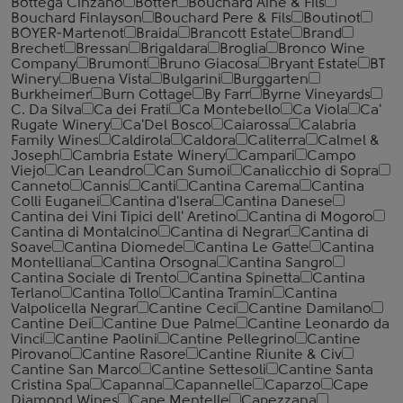
Bottega Cinzano
Botter
Bouchard Aine & Fils
Bouchard Finlayson
Bouchard Pere & Fils
Boutinot
BOYER-Martenot
Braida
Brancott Estate
Brand
Brechet
Bressan
Brigaldara
Broglia
Bronco Wine
Company
Brumont
Bruno Giacosa
Bryant Estate
BT
Winery
Buena Vista
Bulgarini
Burggarten
Burkheimer
Burn Cottage
By Farr
Byrne Vineyards
C. Da Silva
Ca dei Frati
Ca Montebello
Ca Viola
Ca'
Rugate Winery
Ca'Del Bosco
Caiarossa
Calabria
Family Wines
Caldirola
Caldora
Caliterra
Calmel &
Joseph
Cambria Estate Winery
Campari
Campo
Viejo
Can Leandro
Can Sumoi
Canalicchio di Sopra
Canneto
Cannis
Canti
Cantina Carema
Cantina
Colli Euganei
Cantina d'Isera
Cantina Danese
Cantina dei Vini Tipici dell' Aretino
Cantina di Mogoro
Cantina di Montalcino
Cantina di Negrar
Cantina di
Soave
Cantina Diomede
Cantina Le Gatte
Cantina
Montelliana
Cantina Orsogna
Cantina Sangro
Cantina Sociale di Trento
Cantina Spinetta
Cantina
Terlano
Cantina Tollo
Cantina Tramin
Cantina
Valpolicella Negrar
Cantine Ceci
Cantine Damilano
Cantine Dei
Cantine Due Palme
Cantine Leonardo da
Vinci
Cantine Paolini
Cantine Pellegrino
Cantine
Pirovano
Cantine Rasore
Cantine Riunite & Civ
Cantine San Marco
Cantine Settesoli
Cantinе Santa
Cristina Spa
Capanna
Capannelle
Caparzo
Cape
Diamond Wines
Cape Mentelle
Capezzana