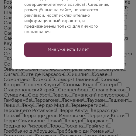
Роэро
Роэро Арнеис
Рубиконе
Руке ди Кастаньоле
совершеннолетнего возраста. Сведения,
Монферрато
Русет де Савуа
Руэда
Рюйи
Рюшот-
размещённые на сайте, не являются
Шамбертен
Савеньер
Савеньер Куле де Серран
рекламой, носят исключительно
Савеньер Рош-О-Муан
Савиньи-ле-Бон
Савойя
информационный характер, и
Сагрантино ди Монтефалько
Сакраменто Каунти
предназначены только для личного
Саленто
Саличе Салентино
Сальта
Самегрело
пользования.
Сан Антонио
Сан-Хуан
Санджовезе ди Романья
Саннио
Сансер
Санта Барбара Каунти
Санта Круз
Каунти
Санта Рита Хиллз
Сантене
Сардиния
Свартланд
Свартленд
Свортленд
Себино
Мне уже есть 18 лет
Севастополь
Северный Остров
Сен Гилем ле Дезер
Сен-Бри
Сен-Веран
Сен-Жозеф
Сен-Жульен
Сен-Ромен
Сенной
Сент-Амур
Сент-Обен
Сент-
Эмилион
Сент-Эстеф
Сентраль Велли
Сетубал
Сигал
Сите де Каркасон
Сицилия
Соаве
Сомонтано
Сомюр
Сомюр-Шампиньи
Сонома
Кантри
Сонома Каунти
Сонома Коаст
Сотерн
Ставропольский край
Стелленбош
Страна Басков
Сумадия
Сюд Уэст
Тавель
Таманский полуостров
Тамбарамба
Таррагона
Тасмания
Таурази
Ташкент
Твиши
Тежу
Тер дю Миди
Терменрегион
Терольдего Ротальяно
Терра Альта
Террасс дю
Ларзак
Террацце дель Имперьезе
Терре ди Кьети
Терре Сичилиане
Токай
Толедо
Торджано
Торджано Ризерва
Торо
Тоскана
Трайгуен
Треббьяно д'Абруццо
Треббьяно ди Романья