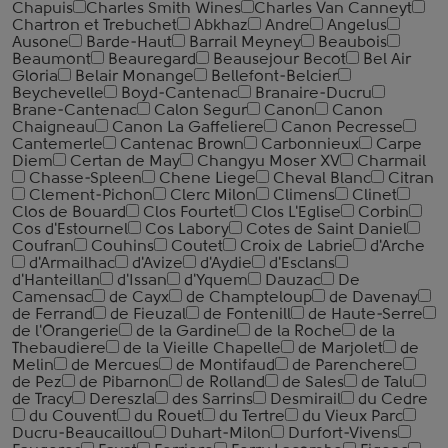
Chapuis
Charles Smith Wines
Charles Van Canneyt
Chartron et Trebuchet
Abkhaz
Andre
Angelus
Ausone
Barde-Haut
Barrail Meyney
Beaubois
Beaumont
Beauregard
Beausejour Becot
Bel Air
Gloria
Belair Monange
Bellefont-Belcier
Beychevelle
Boyd-Cantenac
Branaire-Ducru
Brane-Cantenac
Calon Segur
Canon
Canon
Chaigneau
Canon La Gaffeliere
Canon Pecresse
Cantemerle
Cantenac Brown
Carbonnieux
Carpe
Diem
Certan de May
Changyu Moser XV
Charmail
Chasse-Spleen
Chene Liege
Cheval Blanc
Citran
Clement-Pichon
Clerc Milon
Climens
Clinet
Clos de Bouard
Clos Fourtet
Clos L'Eglise
Corbin
Cos d'Estournel
Cos Labory
Cotes de Saint Daniel
Coufran
Couhins
Coutet
Croix de Labrie
d'Arche
d'Armailhac
d'Avize
d'Aydie
d'Esclans
d'Hanteillan
d'Issan
d'Yquem
Dauzac
De
Camensac
de Cayx
de Champteloup
de Davenay
de Ferrand
de Fieuzal
de Fontenill
de Haute-Serre
de l'Orangerie
de la Gardine
de la Roche
de la
Thebaudiere
de la Vieille Chapelle
de Marjolet
de
Melin
de Mercues
de Montifaud
de Parenchere
de Pez
de Pibarnon
de Rolland
de Sales
de Talu
de Tracy
Dereszla
des Sarrins
Desmirail
du Cedre
du Couvent
du Rouet
du Tertre
du Vieux Parc
Ducru-Beaucaillou
Duhart-Milon
Durfort-Vivens