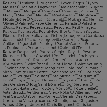
Rosiers
Lestillon
Loudenne
Lynch-Bages
Lynch-
Moussas
Malartic-Lagraviere
Malescot Saint-Exupery
Manavi
Margaux
Marjosse
Marquis d'Alesme
Marzy
Maucoil
Minuty
Mont-Redon
Montrose
Moulin-Borie
Mouton Rothschild
Mukhrani
Nenin
Olivier
Palmer
Pape Clement
Paradis
Patache
d'Aux
Pavie
Pedesclaux
Pesquie
Petit Village
Petrus
Peyrassol
Peyrat-Fourthon
Phelan Segur
Pibran
Pichon Bellevue
Pichon Longueville Comtesse
de Lalande
Pichon-Longueville (Baron)
Picque
Сaillou
Pigoudet
Plantey
Pontet-Canet
Potensac
Poujeaux
Prieure-Lichine
Quinault l’Enclos
Rauzan Despagne
Rauzan-Segla
Rayas
Reynon
Rieussec
Roc de Cazade
Roc Taillade
Rocheyron
Rolland Maillet
Roubine
Rouget
Saint Jean
d'Aumieres
Saint Rober
Saint-Pierre
Saint-Saturnin
Saint-Sernin
Sainte Marguerite
Siaurac
Simard
Siran
Smith Haut-Lafitte
Sociando-Mallet
Sosiando-
Malle
Soudars
Soutard
Ste Michelle
Suduiraut
Talbot
Tayac
Tayac-Plaisance
Teyssier
Thivin
Tour
des Gendres
Tour Saint Bonnet
Tour Sieujean
Tronquoy-Lalande
Troplong Mondot
Trotte Vieille
Valandraud
Verdignan
Vieux Robin
Villemaurine
Vrai Caillou
Yvonne
-Grillet
Chemin Des Papes
Cherubino Valsangiacomo
Chiantigiane
Chigogidze
Wines
Choya Umeshu
Chris Ringland
Christian