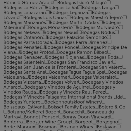
Horacio Gomez Araujo
Bodegas Isidro Milagro
Bodegas La Horra
Bodegas La Val
Bodegas Langa
Bodegas Lapazaran
Bodegas Leganza
Bodegas
Lozano
Bodegas Luis Canas
Bodegas Maestro Tejero
Bodegas Manzanos
Bodegas Martin Codax
Bodegas
Milenium
Bodegas Monasterio
Bodegas Murviedro
Bodegas Nekeas
Bodegas Nexus
Bodegas Nodus
Bodegas Ontanon
Bodegas Palacios Remondo
Bodegas Parra Dorada
Bodegas Parra Jimenez
Bodegas Penafiel
Bodegas Ponce
Bodegas Principe De
Viana
Bodegas Protos
Bodegas Ramon Bilbao
Bodegas Renacer
Bodegas Riojanas
Bodegas Roda
Bodegas Salentein
Bodegas San Francisco Javier
Bodegas San Juan de la Frontera
Bodegas San Valero
Bodegas Santa Ana
Bodegas Tagua Tagua Spa
Bodegas
Valdelana
Bodegas Valdemar
Bodegas Valparaiso
Bodegas Vizcarra
Bodegas Volver
Bodegas y Vinedos
Alnardo
Bodegas y Vinedos de Aguirre
Bodegas y
Vinedos Rauda
Bodegas y Vinedos Raul Perez
Bodegas Y Vinedos Talagante International Brands Ltda
Bodegas Yuntero
Boekenhoutskloof Winery
Boisseaux-Estivant
Boisset Family Estates
Bolero & Co
Bolzano/Kellerei Bozen
Bonacchi
Bonneau du
Martray
Bonnet-Ponson
Bonny Doon Vineyard
Bonterra
Booster Wine Group
Borgeot
Borgogno
Borie-Manoux
Bosman
Bosman Wines
Bostavan