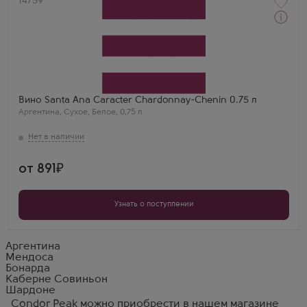
Артикул
14759
Белое Сухое Вино
Санта Ана Карактер Шардоне-Шенен
Производитель
Bodegas Santa Ana
Сорт винограда
Шардоне
Страна
Вино Santa Ana Caracter Chardonnay-Chenin 0.75 л
Аргентина
Аргентина
,
Сухое
,
Белое
,
0,75 л
Регион
Лухан де Куйо, Мендоса
от 891
Узнать о поступлении
Аргентина
Мендоса
Бонарда
Каберне Совиньон
Шардоне
Condor Peak можно приобрести в нашем магазине