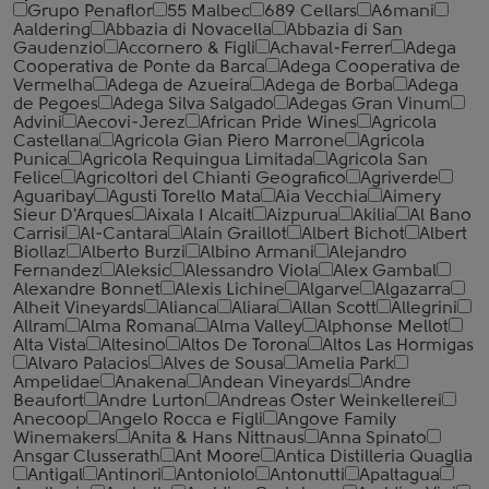
Grupo Penaflor
55 Malbec
689 Cellars
A6mani
Aaldering
Abbazia di Novacella
Abbazia di San
Gaudenzio
Accornero & Figli
Achaval-Ferrer
Adega
Cooperativa de Ponte da Barca
Adega Cooperativa de
Vermelha
Adega de Azueira
Adega de Borba
Adega
de Pegoes
Adega Silva Salgado
Adegas Gran Vinum
Advini
Aecovi-Jerez
African Pride Wines
Agricola
Castellana
Agricola Gian Piero Marrone
Agricola
Punica
Agricola Requingua Limitada
Agricola San
Felice
Agricoltori del Chianti Geografico
Agriverde
Aguaribay
Agusti Torello Mata
Aia Vecchia
Aimery
Sieur D'Arques
Aixala I Alcait
Aizpurua
Akilia
Al Bano
Carrisi
Al-Cantara
Alain Graillot
Albert Bichot
Albert
Biollaz
Alberto Burzi
Albino Armani
Alejandro
Fernandez
Aleksic
Alessandro Viola
Alex Gambal
Alexandre Bonnet
Alexis Lichine
Algarve
Algazarra
Alheit Vineyards
Alianca
Aliara
Allan Scott
Allegrini
Allram
Alma Romana
Alma Valley
Alphonse Mellot
Alta Vista
Altesino
Altos De Torona
Altos Las Hormigas
Alvaro Palacios
Alves de Sousa
Amelia Park
Ampelidae
Anakena
Andean Vineyards
Andre
Beaufort
Andre Lurton
Andreas Oster Weinkellerei
Anecoop
Angelo Rocca е Figli
Angove Family
Winemakers
Anita & Hans Nittnaus
Anna Spinato
Ansgar Clusserath
Ant Moore
Antica Distilleria Quaglia
Antigal
Antinori
Antoniolo
Antonutti
Apaltagua