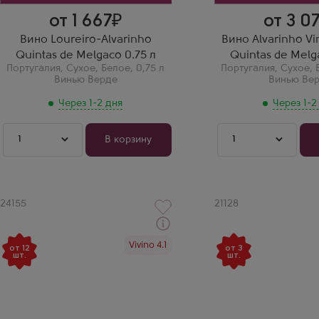
от 1 667
от 3 07
Вино Loureiro-Alvarinho
Вино Alvarinho Vi
Quintas de Melgaco 0.75 л
Quintas de Melg
Португалия
,
Сухое
,
Белое
,
0,75 л
Португалия
,
Сухое
,
Винью Верде
Винью Ве
Через 1-2 дня
Через 1-2
1
1
В корзину
Артикул
24155
Артикул
21128
Через 1-2 дня
Через 1-2 дня
Vivino 4.1
Белое Полусухое Вино
Белое Полусухое Вин
от 12
от 3
шт.
шт.
Диарио Бранко
Маре & Гриль Винью 
Производитель
Бранко Кинта даз Ар
Vercoope
Производитель
Бренд
Quinta das Arcas
Diario
Бренд
Сорт винограда
Mare & Grill
Асал
Сорт винограда