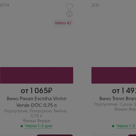
Артикул
5774
Артикул
2131
Через 1-2 дня
Через 1-2 дня
Vivino 4.1
Белое Полусухое Вино
Белое Сухое Вино
Павао Эсколья Винью Верде
Трево Бранко
Производитель
Производитель
Vercoope
Quinta do Portal
Бренд
Сорт винограда
Pavao
Трейшадура
Сорт винограда
Страна
Аринту
Португалия
Страна
Регион
Португалия
Винью Верде
Регион
Винью Верде
от 1 065
от 1 49
Вино Pavao Escolha Vinho
Вино Trevo Bran
Португалия
,
Сухое
,
Verde DOC 0.75 л
Винью Ве
Португалия
,
Полусухое
,
Белое
,
0,75 л
Винью Верде
Через 1-2 дня
Через 1-2