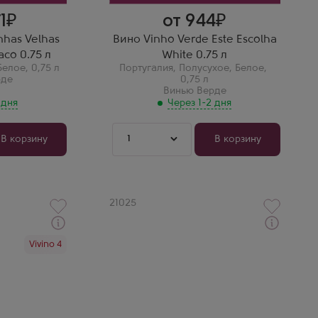
1
от 944
nhas Velhas
Вино Vinho Verde Este Escolha
aco 0.75 л
White 0.75 л
Белое
,
0,75 л
Португалия
,
Полусухое
,
Белое
,
рде
0,75 л
Винью Верде
 дня
Через 1-2 дня
1
В корзину
В корзину
Артикул
21025
Через 1-2 дня
Vivino 4
о
Белое Полусухое Вино
Верде
Вердегар Бранко
каш
Производитель
Vercoope
Бренд
Verdegar
Сорт винограда
Аринту