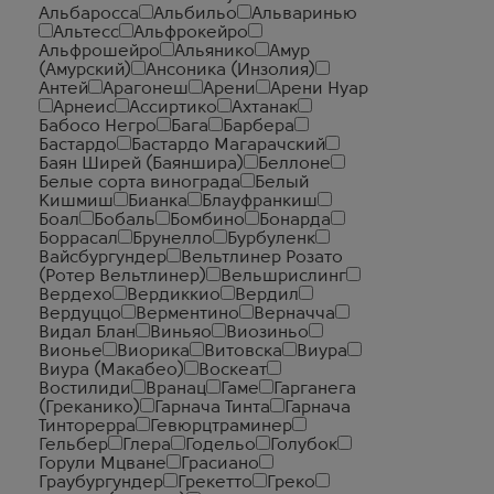
Альбаросса
Альбильо
Альваринью
Альтесс
Альфрокейро
Альфрошейро
Альянико
Амур
(Амурский)
Ансоника (Инзолия)
Антей
Арагонеш
Арени
Арени Нуар
Арнеис
Ассиртико
Ахтанак
Бабосо Негро
Бага
Барбера
Бастардо
Бастардо Магарачский
Баян Ширей (Баяншира)
Беллоне
Белые сорта винограда
Белый
Кишмиш
Бианка
Блауфранкиш
Боал
Бобаль
Бомбино
Бонарда
Боррасал
Брунелло
Бурбуленк
Вайсбургундер
Вельтлинер Розато
(Ротер Вельтлинер)
Вельшрислинг
Вердехо
Вердиккио
Вердил
Вердуццо
Верментино
Верначча
Видал Блан
Виньяо
Виозиньо
Вионье
Виорика
Витовска
Виура
Виура (Макабео)
Воскеат
Востилиди
Вранац
Гаме
Гарганега
(Греканико)
Гарнача Тинта
Гарнача
Тинторерра
Гевюрцтраминер
Гельбер
Глера
Годельо
Голубок
Горули Мцване
Грасиано
Граубургундер
Грекетто
Греко