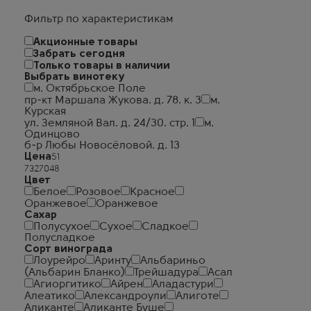
Фильтр по характеристикам
Акционные товары
Забрать сегодня
Только товары в наличии
Выбрать винотеку
м. Октябрьское Поле
пр-кт Маршала Жукова. д. 78. к. 3
м.
Курская
ул. Земляной Вал. д. 24/30. стр. 1
м.
Одинцово
б-р Любы Новосёловой. д. 13
Цена
Цвет
Белое
Розовое
Красное
Оранжевое
Оранжевое
Сахар
Полусухое
Сухое
Сладкое
Полусладкое
Сорт винограда
Лоурейро
Аринту
Альбариньо
(Альбарин Бланко)
Трейшадура
Асал
Агиоргитико
Айрен
Аладастури
Алеатико
Александроули
Алиготе
Аликанте
Аликанте Буше