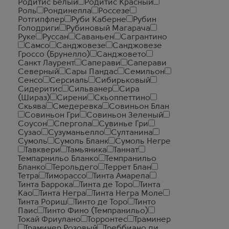
Родитис Белый
Родитис Красный
Роль
Рондинелла
Россезе
Ротгипфлер
Руби Каберне
Рубин
Голодриги
Рубиновый Магарача
Руке
Руссан
Саваньен
Сагрантино
Самсо
Санджовезе
Санджовезе
Гроссо (Брунелло)
Санджовето
Санкт Лаурент
Саперави
Саперави
Северный
Сары Пандас
Семильон
Сенсо
Серсиаль
Сибирьковый
Сидеритис
Сильванер
Сира
(Шираз)
Сирени
Скьоппеттино
Скьява
Смедеревка
Совиньон Блан
Совиньон Гри
Совиньон Зеленый
Соусон
Спергола
Сувинье Гри
Сузао
Сузуманьелло
Султанина
Сумоль
Сумоль Бланк
Сумоль Негре
Тавквери
Тамьяника
Таннат
Темпарнильо Бланко
Темпранильо
Бланко
Терольдего
Террет Блан
Тетра
Тиморассо
Тинта Амарела
Тинта Баррока
Тинта де Торо
Тинта
Као
Тинта Негра
Тинта Негра Моле
Тинта Рориш
Тинто де Торо
Тинто
Паис
Тинто Фино (Темпранильо)
Токай Фриулано
Торронтес
Траминер
Траминер Розовый
Треббиано ди