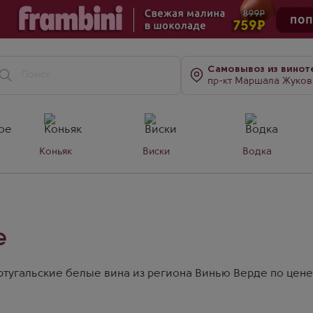
Самовывоз
из винот
пр-кт Маршала Жукова, д. 7
Коньяк
Виски
Водка
е
тугальские белые вина из региона Винью Верде по цене 