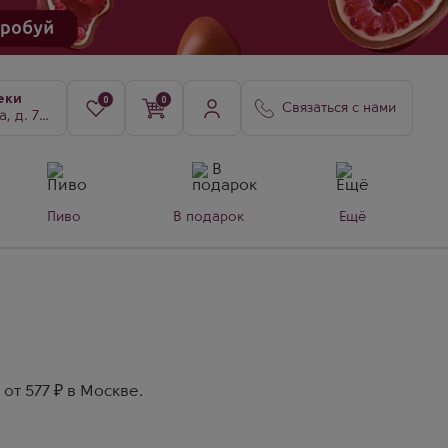
еки
0
0
Связаться с нами
8, к. 3
Пиво
В подарок
Ещё
от 577 ₽ в Москве.