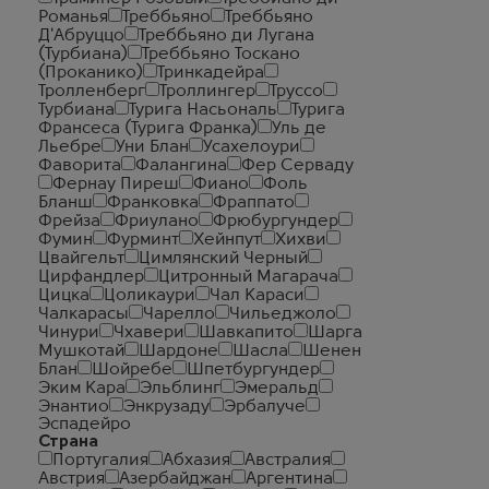
Романья
Треббьяно
Треббьяно
Д'Абруццо
Треббьяно ди Лугана
(Турбиана)
Треббьяно Тоскано
(Проканико)
Тринкадейра
Тролленберг
Троллингер
Труссо
Турбиана
Турига Насьональ
Турига
Франсеса (Турига Франка)
Уль де
Льебре
Уни Блан
Усахелоури
Фаворита
Фалангина
Фер Серваду
Фернау Пиреш
Фиано
Фоль
Бланш
Франковка
Фраппато
Фрейза
Фриулано
Фрюбургундер
Фумин
Фурминт
Хейнпут
Хихви
Цвайгельт
Цимлянский Черный
Цирфандлер
Цитронный Магарача
Цицка
Цоликаури
Чал Караси
Чалкарасы
Чарелло
Чильеджоло
Чинури
Чхавери
Шавкапито
Шарга
Мушкотай
Шардоне
Шасла
Шенен
Блан
Шойребе
Шпетбургундер
Эким Кара
Эльблинг
Эмеральд
Энантио
Энкрузаду
Эрбалуче
Эспадейро
Страна
Португалия
Абхазия
Австралия
Австрия
Азербайджан
Аргентина