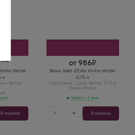
рде
Вале д Эсте Винью Верде
Производитель
Caves Campelo
Бренд
Vale d'Este
Сорт винограда
Трейшадура
Страна
Португалия
Регион
Винью Верде
 720
от 986
Vinho Verde
Вино Vale d'Este Vinho Verde
 л
0.75 л
хое
,
Белое
,
Португалия
,
Сухое
,
Белое
,
0,75 л
Винью Верде
рде
 дня
Через 1-2 дня
1
В корзину
В корзину