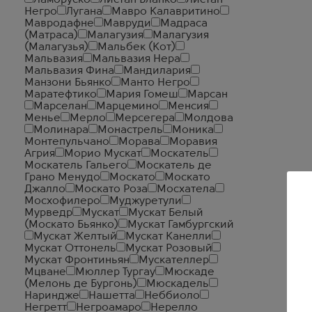
Ламбруско
Листан Бланко
Листан
Негро
Лугана
Мавро Калавритино
Мавродафне
Мавруди
Мадраса
(Матраса)
Малагузия
Малагузия
(Малагузья)
Мальбек (Кот)
Мальвазия
Мальвазия Нера
Мальвазия Фина
Мандилария
Манзони Бьянко
Манто Негро
Маратефтико
Мария Гомеш
Марсан
Марселан
Марцемино
Менсия
Менье
Мерло
Мерсегера
Молдова
Молинара
Монастрель
Моника
Монтепульчано
Морава
Моравия
Агрия
Морио Мускат
Москатель
Москатель Гальего
Москатель де
Грано Менудо
Москато
Москато
Джалло
Москато Роза
Мосхатела
Мосхофилеро
Муджуретули
Мурведр
Мускат
Мускат Белый
(Москато Бьянко)
Мускат Гамбургский
Мускат Желтый
Мускат Канелли
Мускат Оттонель
Мускат Розовый
Мускат Фронтиньян
Мускателлер
Мцване
Мюллер Тургау
Мюскаде
(Мелонь де Бургонь)
Мюскадель
Нариндже
Нашетта
Неббиоло
Негретт
Негроамаро
Нерелло