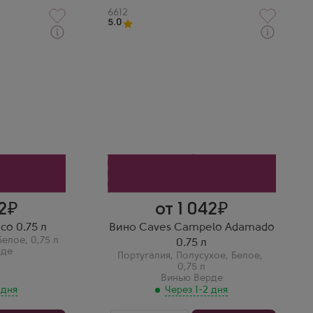
Артикул
6612
5.0
Через 1-2 дня
Белое Полусухое Вино
Кавес Кампело Адамадо
Производитель
Caves Campelo
Сорт винограда
Лоурейро
Страна
Португалия
Регион
Винью Верде
Роман Зайцев
Caves Campelo Adamado —
полусладкий, с персиком и
мёдом. Прекрасен к
десертам.
2
от 1 042
co 0.75 л
Вино Caves Campelo Adamado
Белое
,
0,75 л
0.75 л
рде
Португалия
,
Полусухое
,
Белое
,
0,75 л
Винью Верде
 дня
Через 1-2 дня