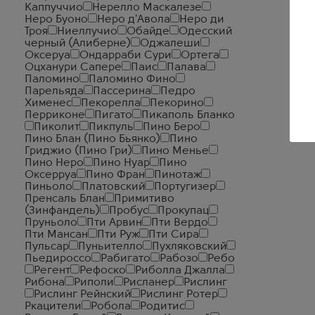
Каппуччио
Нерелло Маскалезе
Неро Буоно
Неро д'Авола
Неро ди
Троя
Ниеллучио
Обайде
Одесский
черный (Алиберне)
Оджалеши
Оксеруа
Ондарраби Сури
Ортега
Оцханури Сапере
Паис
Палава
Паломино
Паломино Фино
Парельяда
Пассерина
Педро
Хименес
Пекорелла
Пекорино
Перриконе
Пигато
Пикаполь Бланко
Пиколит
Пикпуль
Пино Беро
Пино Блан (Пино Бьянко)
Пино
Гриджио (Пино Гри)
Пино Менье
Пино Неро
Пино Нуар
Пино
Оксерруа
Пино Фран
Пинотаж
Пиньоло
Платовский
Португизер
Пренсаль Блан
Примитиво
(Зинфандель)
Пробус
Прокупац
Пруньоло
Пти Арвин
Пти Вердо
Пти Мансан
Пти Руж
Пти Сира
Пульсар
Пуньителло
Пухляковский
Пьедироссо
Рабигато
Рабозо
Ребо
Регент
Рефоско
Риболла Джалла
Рибона
Риполи
Рисланер
Рислинг
Рислинг Рейнский
Рислинг Ротер
Ркацители
Робола
Родитис