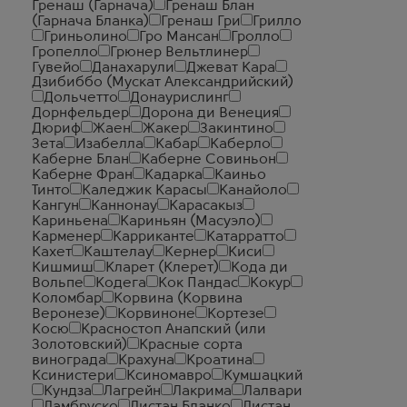
Гренаш (Гарнача)
Гренаш Блан
(Гарнача Бланка)
Гренаш Гри
Грилло
Гриньолино
Гро Мансан
Гролло
Гропелло
Грюнер Вельтлинер
Гувейо
Данахарули
Джеват Кара
Дзибиббо (Мускат Александрийский)
Дольчетто
Донаурислинг
Дорнфельдер
Дорона ди Венеция
Дюриф
Жаен
Жакер
Закинтино
Зета
Изабелла
Кабар
Каберло
Каберне Блан
Каберне Совиньон
Каберне Фран
Кадарка
Каиньо
Тинто
Каледжик Карасы
Канайоло
Кангун
Каннонау
Карасакыз
Кариньена
Кариньян (Масуэло)
Карменер
Карриканте
Катарратто
Кахет
Каштелау
Кернер
Киси
Кишмиш
Кларет (Клерет)
Кода ди
Вольпе
Кодега
Кок Пандас
Кокур
Коломбар
Корвина (Корвина
Веронезе)
Корвиноне
Кортезе
Косю
Красностоп Анапский (или
Золотовский)
Красные сорта
винограда
Крахуна
Кроатина
Ксинистери
Ксиномавро
Кумшацкий
Кундза
Лагрейн
Лакрима
Лалвари