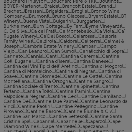
Bouchard Finlayson
Bouchard Pere & Fils
Boutinot
BOYER-Martenot
Braida
Brancott Estate
Brand
Brechet
Bressan
Brigaldara
Broglia
Bronco Wine
Company
Brumont
Bruno Giacosa
Bryant Estate
BT
Winery
Buena Vista
Bulgarini
Burggarten
Burkheimer
Burn Cottage
By Farr
Byrne Vineyards
C. Da Silva
Ca dei Frati
Ca Montebello
Ca Viola
Ca'
Rugate Winery
Ca'Del Bosco
Caiarossa
Calabria
Family Wines
Caldirola
Caldora
Caliterra
Calmel &
Joseph
Cambria Estate Winery
Campari
Campo
Viejo
Can Leandro
Can Sumoi
Canalicchio di Sopra
Canneto
Cannis
Canti
Cantina Carema
Cantina
Colli Euganei
Cantina d'Isera
Cantina Danese
Cantina dei Vini Tipici dell' Aretino
Cantina di Mogoro
Cantina di Montalcino
Cantina di Negrar
Cantina di
Soave
Cantina Diomede
Cantina Le Gatte
Cantina
Montelliana
Cantina Orsogna
Cantina Sangro
Cantina Sociale di Trento
Cantina Spinetta
Cantina
Terlano
Cantina Tollo
Cantina Tramin
Cantina
Valpolicella Negrar
Cantine Ceci
Cantine Damilano
Cantine Dei
Cantine Due Palme
Cantine Leonardo da
Vinci
Cantine Paolini
Cantine Pellegrino
Cantine
Pirovano
Cantine Rasore
Cantine Riunite & Civ
Cantine San Marco
Cantine Settesoli
Cantinе Santa
Cristina Spa
Capanna
Capannelle
Caparzo
Cape
Diamond Wines
Cape Mentelle
Capezzana
Capichera
Caprili
Carl Loewen
Carlo Alberto
Carlo