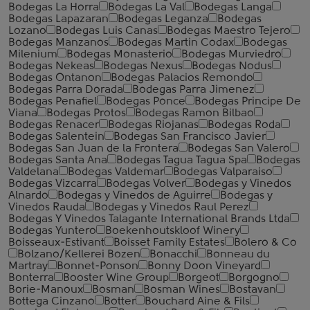
Bodegas La Horra
Bodegas La Val
Bodegas Langa
Bodegas Lapazaran
Bodegas Leganza
Bodegas
Lozano
Bodegas Luis Canas
Bodegas Maestro Tejero
Bodegas Manzanos
Bodegas Martin Codax
Bodegas
Milenium
Bodegas Monasterio
Bodegas Murviedro
Bodegas Nekeas
Bodegas Nexus
Bodegas Nodus
Bodegas Ontanon
Bodegas Palacios Remondo
Bodegas Parra Dorada
Bodegas Parra Jimenez
Bodegas Penafiel
Bodegas Ponce
Bodegas Principe De
Viana
Bodegas Protos
Bodegas Ramon Bilbao
Bodegas Renacer
Bodegas Riojanas
Bodegas Roda
Bodegas Salentein
Bodegas San Francisco Javier
Bodegas San Juan de la Frontera
Bodegas San Valero
Bodegas Santa Ana
Bodegas Tagua Tagua Spa
Bodegas
Valdelana
Bodegas Valdemar
Bodegas Valparaiso
Bodegas Vizcarra
Bodegas Volver
Bodegas y Vinedos
Alnardo
Bodegas y Vinedos de Aguirre
Bodegas y
Vinedos Rauda
Bodegas y Vinedos Raul Perez
Bodegas Y Vinedos Talagante International Brands Ltda
Bodegas Yuntero
Boekenhoutskloof Winery
Boisseaux-Estivant
Boisset Family Estates
Bolero & Co
Bolzano/Kellerei Bozen
Bonacchi
Bonneau du
Martray
Bonnet-Ponson
Bonny Doon Vineyard
Bonterra
Booster Wine Group
Borgeot
Borgogno
Borie-Manoux
Bosman
Bosman Wines
Bostavan
Bottega Cinzano
Botter
Bouchard Aine & Fils