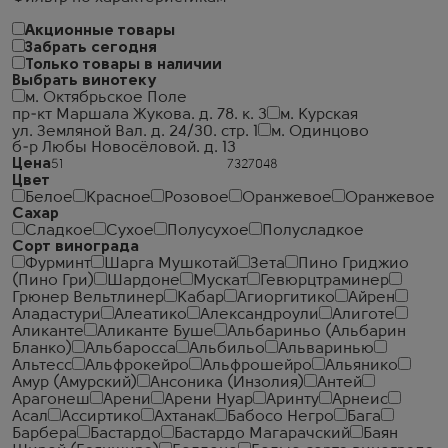
Акционные товары
Забрать сегодня
Только товары в наличии
Выбрать винотеку
м. Октябрьское Поле
пр-кт Маршала Жукова. д. 78. к. 3
м. Курская
ул. Земляной Вал. д. 24/30. стр. 1
м. Одинцово
б-р Любы Новосёловой. д. 13
Цена
Цвет
Белое
Красное
Розовое
Оранжевое
Оранжевое
Сахар
Сладкое
Сухое
Полусухое
Полусладкое
Сорт винограда
Фурминт
Шарга Мушкотай
Зета
Пино Гриджио
(Пино Гри)
Шардоне
Мускат
Гевюрцтраминер
Грюнер Вельтлинер
Кабар
Агиоргитико
Айрен
Аладастури
Алеатико
Александроули
Алиготе
Аликанте
Аликанте Буше
Альбариньо (Альбарин
Бланко)
Альбаросса
Альбильо
Альваринью
Альтесс
Альфрокейро
Альфрошейро
Альянико
Амур (Амурский)
Ансоника (Инзолия)
Антей
Арагонеш
Арени
Арени Нуар
Аринту
Арнеис
Асал
Ассиртико
Ахтанак
Бабосо Негро
Бага
Барбера
Бастардо
Бастардо Магарачский
Баян