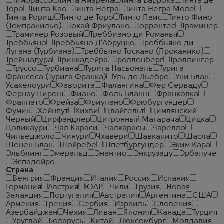
Тиморассо
Тинта Амарела
Тинта Баррока
Тинта де
Торо
Тинта Као
Тинта Негра
Тинта Негра Моле
Тинта Рориш
Тинто де Торо
Тинто Паис
Тинто Фино
(Темпранильо)
Токай Фриулано
Торронтес
Траминер
Траминер Розовый
Треббиано ди Романья
Треббьяно
Треббьяно Д'Абруццо
Треббьяно ди
Лугана (Турбиана)
Треббьяно Тоскано (Проканико)
Трейшадура
Тринкадейра
Тролленберг
Троллингер
Труссо
Турбиана
Турига Насьональ
Турига
Франсеса (Турига Франка)
Уль де Льебре
Уни Блан
Усахелоури
Фаворита
Фалангина
Фер Серваду
Фернау Пиреш
Фиано
Фоль Бланш
Франковка
Фраппато
Фрейза
Фриулано
Фрюбургундер
Фумин
Хейнпут
Хихви
Цвайгельт
Цимлянский
Черный
Цирфандлер
Цитронный Магарача
Цицка
Цоликаури
Чал Караси
Чалкарасы
Чарелло
Чильеджоло
Чинури
Чхавери
Шавкапито
Шасла
Шенен Блан
Шойребе
Шпетбургундер
Эким Кара
Эльблинг
Эмеральд
Энантио
Энкрузаду
Эрбалуче
Эспадейро
Страна
Венгрия
Франция
Италия
Россия
Испания
Германия
Австрия
ЮАР
Чили
Грузия
Новая
Зеландия
Португалия
Австралия
Аргентина
США
Армения
Греция
Сербия
Израиль
Словения
Азербайджан
Чехия
Ливан
Япония
Канада
Турция
Уругвай
Беларусь
Китай
Люксембург
Молдавия