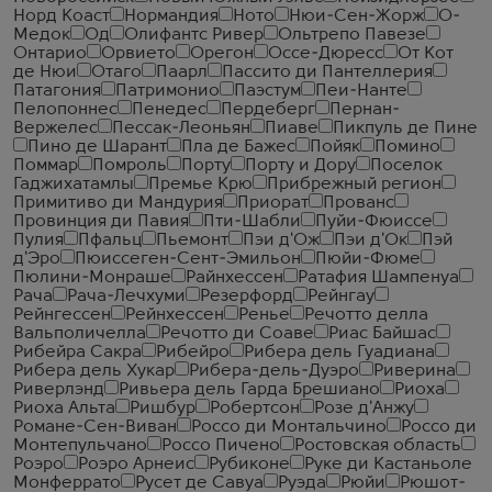
Норд Коаст
Нормандия
Ното
Нюи-Сен-Жорж
О-
Медок
Од
Олифантс Ривер
Ольтрепо Павезе
Онтарио
Орвието
Орегон
Оссе-Дюресс
От Кот
де Нюи
Отаго
Паарл
Пассито ди Пантеллерия
Патагония
Патримонио
Паэстум
Пеи-Нанте
Пелопоннес
Пенедес
Пердеберг
Пернан-
Вержелес
Пессак-Леоньян
Пиаве
Пикпуль де Пине
Пино де Шарант
Пла де Бажес
Пойяк
Помино
Поммар
Помроль
Порту
Порту и Дору
Поселок
Гаджихатамлы
Премье Крю
Прибрежный регион
Примитиво ди Мандурия
Приорат
Прованс
Провинция ди Павия
Пти-Шабли
Пуйи-Фюиссе
Пулия
Пфальц
Пьемонт
Пэи д'Ож
Пэи д'Ок
Пэй
д'Эро
Пюиссеген-Сент-Эмильон
Пюйи-Фюме
Пюлини-Монраше
Райнхессен
Ратафия Шампенуа
Рача
Рача-Лечхуми
Резерфорд
Рейнгау
Рейнгессен
Рейнхессен
Ренье
Речотто делла
Вальполичелла
Речотто ди Соаве
Риас Байшас
Рибейра Сакра
Рибейро
Рибера дель Гуадиана
Рибера дель Хукар
Рибера-дель-Дуэро
Риверина
Риверлэнд
Ривьера дель Гарда Брешиано
Риоха
Риоха Альта
Ришбур
Робертсон
Розе д'Анжу
Романе-Сен-Виван
Россо ди Монтальчино
Россо ди
Монтепульчано
Россо Пичено
Ростовская область
Роэро
Роэро Арнеис
Рубиконе
Руке ди Кастаньоле
Монферрато
Русет де Савуа
Руэда
Рюйи
Рюшот-