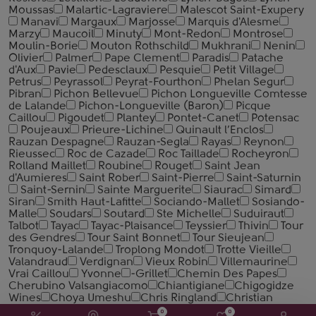
Moussas
Malartic-Lagraviere
Malescot Saint-Exupery
Manavi
Margaux
Marjosse
Marquis d'Alesme
Marzy
Maucoil
Minuty
Mont-Redon
Montrose
Moulin-Borie
Mouton Rothschild
Mukhrani
Nenin
Olivier
Palmer
Pape Clement
Paradis
Patache
d'Aux
Pavie
Pedesclaux
Pesquie
Petit Village
Petrus
Peyrassol
Peyrat-Fourthon
Phelan Segur
Pibran
Pichon Bellevue
Pichon Longueville Comtesse
de Lalande
Pichon-Longueville (Baron)
Picque
Сaillou
Pigoudet
Plantey
Pontet-Canet
Potensac
Poujeaux
Prieure-Lichine
Quinault l’Enclos
Rauzan Despagne
Rauzan-Segla
Rayas
Reynon
Rieussec
Roc de Cazade
Roc Taillade
Rocheyron
Rolland Maillet
Roubine
Rouget
Saint Jean
d'Aumieres
Saint Rober
Saint-Pierre
Saint-Saturnin
Saint-Sernin
Sainte Marguerite
Siaurac
Simard
Siran
Smith Haut-Lafitte
Sociando-Mallet
Sosiando-
Malle
Soudars
Soutard
Ste Michelle
Suduiraut
Talbot
Tayac
Tayac-Plaisance
Teyssier
Thivin
Tour
des Gendres
Tour Saint Bonnet
Tour Sieujean
Tronquoy-Lalande
Troplong Mondot
Trotte Vieille
Valandraud
Verdignan
Vieux Robin
Villemaurine
Vrai Caillou
Yvonne
-Grillet
Chemin Des Papes
Cherubino Valsangiacomo
Chiantigiane
Chigogidze
Wines
Choya Umeshu
Chris Ringland
Christian
Clerget
Christoph Hoch
Churchill's
CIAVG
Cielo e
0
0