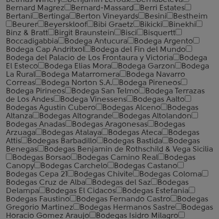
Belmas Winery
Benjamin Leroux
Bernabeleva
Bernard Magrez
Bernard-Massard
Berri Estates
Bertani
Bertinga
Berton Vineyards
Besini
Bestheim
Beurer
Beyerskloof
Bibi Graetz
Bikicki
Binekhi
Binz & Bratt
Birgit Braunstein
Bisci
Bisquertt
Boccadigabbia
Bodega Antucura
Bodega Argento
Bodega Cap Andritxol
Bodega del Fin del Mundo
Bodega del Palacio de Los Frontaura y Victoria
Bodega
El Esteco
Bodega Elias Mora
Bodega Garzon
Bodega
La Rural
Bodega Matarromera
Bodega Navarro
Correas
Bodega Norton S.A.
Bodega Pireneos
Bodega Pirineos
Bodega San Telmo
Bodega Terrazas
de Los Andes
Bodega Vinessens
Bodegas Aalto
Bodegas Agustin Cubero
Bodegas Alceno
Bodegas
Altanza
Bodegas Altogrande
Bodegas Altolandon
Bodegas Anadas
Bodegas Aragonesas
Bodegas
Arzuaga
Bodegas Atalaya
Bodegas Ateca
Bodegas
Attis
Bodegas Barbadillo
Bodegas Bastida
Bodegas
Benegas
Bodegas Benjamin de Rothschild & Vega Sicilia
Bodegas Borsao
Bodegas Camino Real
Bodegas
Canopy
Bodegas Carchelo
Bodegas Castano
Bodegas Cepa 21
Bodegas Chivite
Bodegas Coloma
Bodegas Cruz de Alba
Bodegas del Saz
Bodegas
Delampa
Bodegas El Cidacos
Bodegas Estefania
Bodegas Faustino
Bodegas Fernando Castro
Bodegas
Gregorio Martinez
Bodegas Hermanos Sastre
Bodegas
Horacio Gomez Araujo
Bodegas Isidro Milagro