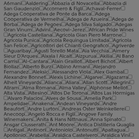
A6mani
Aaldering
Abbazia di Novacella
Abbazia di
San Gaudenzio
Accornero & Figli
Achaval-Ferrer
Adega Cooperativa de Ponte da Barca
Adega
Cooperativa de Vermelha
Adega de Azueira
Adega de
Borba
Adega de Pegoes
Adega Silva Salgado
Adegas
Gran Vinum
Advini
Aecovi-Jerez
African Pride Wines
Agricola Castellana
Agricola Gian Piero Marrone
Agricola Punica
Agricola Requingua Limitada
Agricola
San Felice
Agricoltori del Chianti Geografico
Agriverde
Aguaribay
Agusti Torello Mata
Aia Vecchia
Aimery
Sieur D'Arques
Aixala I Alcait
Aizpurua
Akilia
Al Bano
Carrisi
Al-Cantara
Alain Graillot
Albert Bichot
Albert
Biollaz
Alberto Burzi
Albino Armani
Alejandro
Fernandez
Aleksic
Alessandro Viola
Alex Gambal
Alexandre Bonnet
Alexis Lichine
Algarve
Algazarra
Alheit Vineyards
Alianca
Aliara
Allan Scott
Allegrini
Allram
Alma Romana
Alma Valley
Alphonse Mellot
Alta Vista
Altesino
Altos De Torona
Altos Las Hormigas
Alvaro Palacios
Alves de Sousa
Amelia Park
Ampelidae
Anakena
Andean Vineyards
Andre
Beaufort
Andre Lurton
Andreas Oster Weinkellerei
Anecoop
Angelo Rocca е Figli
Angove Family
Winemakers
Anita & Hans Nittnaus
Anna Spinato
Ansgar Clusserath
Ant Moore
Antica Distilleria Quaglia
Antigal
Antinori
Antoniolo
Antonutti
Apaltagua
Apollonio
Arabella
Araldica Castelvero
Araldica Vini