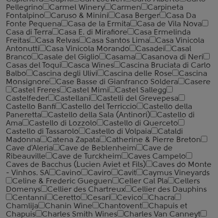
Pellegrino
Carmel Winery
Carmen
Carpineta
Fontalpino
Caruso & Minini
Casa Berger
Casa Da
Fonte Pequena
Casa de la Ermita
Casa de Vila Nova
Casa di Terra
Casa E. di Mirafiore
Casa Ermelinda
Freitas
Casa Relvas
Casa Santos Lima
Casa Vinicola
Antonutti
Casa Vinicola Morando
Casadei
Casal
Branco
Casale del Giglio
Casama
Casanova di Neri
Casas del Toqui
Casca Wines
Cascina Bruciata di Carlo
Balbo
Cascina degli Ulivi
Cascina delle Rose
Cascina
Monsignore
Case Basse di Gianfranco Soldera
Casere
Castel Freres
Castel Mimi
Castel Sallegg
Castelfeder
Castellani
Castelli del Grevepesa
Castello Banfi
Castello del Terriccio
Castello della
Paneretta
Castello della Sala (Antinori)
Castello di
Ama
Castello di Lozzolo
Castello di Querceto
Castello di Tassarolo
Castello di Volpaia
Cataldi
Madonna
Catena Zapata
Catherine & Pierre Breton
Cave d'Aleria
Cave de Beblenheim
Cave de
Ribeauville
Cave de Turckheim
Caves Campelo
Caves de Bacchus (Lucien Aviet et Fils)
Caves do Monte
- Vinhos. SA
Cavino
Caviro
Cavit
Caymus Vineyards
Celine & Frederic Gueguen
Celler Cal Pla
Cellers
Domenys
Cellier des Chartreux
Cellier des Dauphins
Centanni
Ceretto
Cesari
Cevico
Chacra
Chamlija
Chanin Wine
Chantovent
Chapuis et
Chapuis
Charles Smith Wines
Charles Van Canneyt