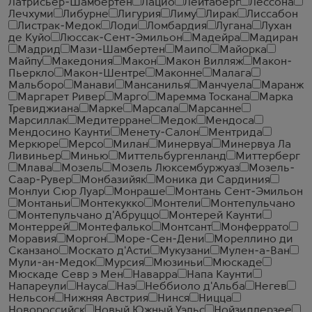
Латрисьер-Шамбертен
Лацио
Лейтаберг
Лессона
Лечхуми
Либурне
Лигурия
Лиму
Лирак
Лиссабон
Листрак-Медок
Лоди
Ломбардия
Лугана
Лухан
де Куйо
Люссак-Сент-Эмильон
Мадейра
Мадиран
Мадрид
Мази-Шамбертен
Маипо
Майорка
Майпу
Македония
Макон
Макон Вилляж
Макон-
Пьеркло
Макон-Шентре
Маконне
Малага
Мальборо
Манави
Мансанилья
Манчуела
Маранж
Маргарет Ривер
Марго
Маремма Тоскана
Марка
Тревиджиана
Марке
Марсала
Марсанне
Марсиллак
Медитерране
Медок
Мендоса
Мендосино Каунти
Менету-Салон
Ментрида
Меркюре
Мерсо
Милан
Минервуа
Минервуа Ла
Ливиньер
Минью
Миттельбургенланд
Миттерберг
Млава
Мозель
Мозель Люксембуржуаз
Мозель-
Саар-Рувер
Монбазийяк
Моника ди Сардиния
Монлуи Сюр Луар
Монраше
Монтань Сент-Эмильон
Монтаньи
Монтекукко
Монтели
Монтепульчано
Монтепульчано д'Абруццо
Монтерей Каунти
Монтеррей
Монтефалько
Монтсант
Монферрато
Моравия
Моргон
Море-Сен-Дени
Мореллино ди
Сканзано
Москато д'Асти
Мукузани
Мулен-а-Ван
Мули-ан-Медок
Мурсия
Мюзиньи
Мюскаде
Мюскаде Севр э Мен
Наварра
Напа Каунти
Напареули
Науса
Наэ
Неббиоло д'Альба
Негев
Нельсон
Нижняя Австрия
Нинся
Ницца
Новороссийск
Новый Южный Уэльс
Нойзидлерзее