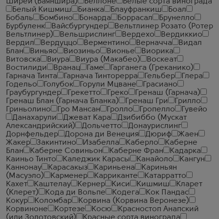
Ширей (Баяншира)
Беллоне
Белые сорта винограда
Белый Кишмиш
Бианка
Блауфранкиш
Боал
Бобаль
Бомбино
Бонарда
Боррасал
Брунелло
Бурбуленк
Вайсбургундер
Вельтлинер Розато (Ротер
Вельтлинер)
Вельшрислинг
Вердехо
Вердиккио
Вердил
Вердуццо
Верментино
Верначча
Видал
Блан
Виньяо
Виозиньо
Вионье
Виорика
Витовска
Виура
Виура (Макабео)
Воскеат
Востилиди
Вранац
Гаме
Гарганега (Греканико)
Гарнача Тинта
Гарнача Тинторерра
Гельбер
Глера
Годельо
Голубок
Горули Мцване
Грасиано
Граубургундер
Грекетто
Греко
Гренаш (Гарнача)
Гренаш Блан (Гарнача Бланка)
Гренаш Гри
Грилло
Гриньолино
Гро Мансан
Гролло
Гропелло
Гувейо
Данахарули
Джеват Кара
Дзибиббо (Мускат
Александрийский)
Дольчетто
Донаурислинг
Дорнфельдер
Дорона ди Венеция
Дюриф
Жаен
Жакер
Закинтино
Изабелла
Каберло
Каберне
Блан
Каберне Совиньон
Каберне Фран
Кадарка
Каиньо Тинто
Каледжик Карасы
Канайоло
Кангун
Каннонау
Карасакыз
Кариньена
Кариньян
(Масуэло)
Карменер
Карриканте
Катарратто
Кахет
Каштелау
Кернер
Киси
Кишмиш
Кларет
(Клерет)
Кода ди Вольпе
Кодега
Кок Пандас
Кокур
Коломбар
Корвина (Корвина Веронезе)
Корвиноне
Кортезе
Косю
Красностоп Анапский
(или Золотовский)
Красные сорта винограда