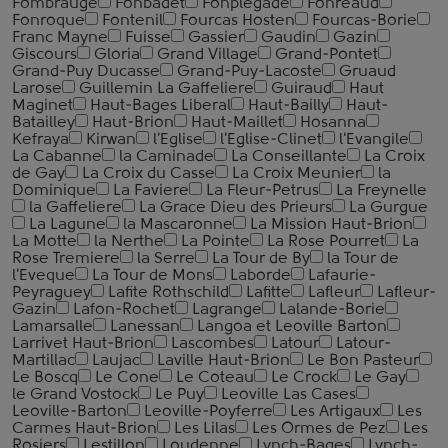
Fombrauge
Fonbadet
Fonplegade
Fonreaud
Fonroque
Fontenil
Fourcas Hosten
Fourcas-Borie
Franc Mayne
Fuisse
Gassier
Gaudin
Gazin
Giscours
Gloria
Grand Village
Grand-Pontet
Grand-Puy Ducasse
Grand-Puy-Lacoste
Gruaud
Larose
Guillemin La Gaffeliere
Guiraud
Haut
Maginet
Haut-Bages Liberal
Haut-Bailly
Haut-
Batailley
Haut-Brion
Haut-Maillet
Hosanna
Kefraya
Kirwan
l'Eglise
l'Eglise-Clinet
l'Evangile
La Cabanne
la Caminade
La Conseillante
La Croix
de Gay
La Croix du Casse
La Croix Meunier
la
Dominique
La Faviere
La Fleur-Petrus
La Freynelle
la Gaffeliere
La Grace Dieu des Prieurs
La Gurgue
La Lagune
la Mascaronne
La Mission Haut-Brion
La Motte
la Nerthe
La Pointe
La Rose Pourret
La
Rose Tremiere
la Serre
La Tour de By
la Tour de
l'Eveque
La Tour de Mons
Laborde
Lafaurie-
Peyraguey
Lafite Rothschild
Lafitte
Lafleur
Lafleur-
Gazin
Lafon-Rochet
Lagrange
Lalande-Borie
Lamarsalle
Lanessan
Langoa et Leoville Barton
Larrivet Haut-Brion
Lascombes
Latour
Latour-
Martillac
Laujac
Laville Haut-Brion
Le Bon Pasteur
Le Boscq
Le Cone
Le Coteau
Le Crock
Le Gay
le Grand Vostock
Le Puy
Leoville Las Cases
Leoville-Barton
Leoville-Poyferre
Les Artigaux
Les
Carmes Haut-Brion
Les Lilas
Les Ormes de Pez
Les
Rosiers
Lestillon
Loudenne
Lynch-Bages
Lynch-