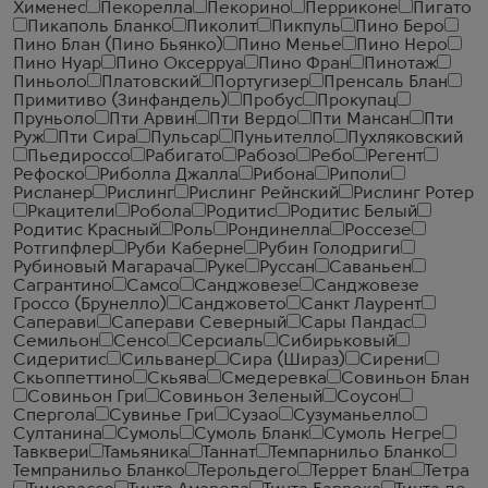
Хименес
Пекорелла
Пекорино
Перриконе
Пигато
Пикаполь Бланко
Пиколит
Пикпуль
Пино Беро
Пино Блан (Пино Бьянко)
Пино Менье
Пино Неро
Пино Нуар
Пино Оксерруа
Пино Фран
Пинотаж
Пиньоло
Платовский
Португизер
Пренсаль Блан
Примитиво (Зинфандель)
Пробус
Прокупац
Пруньоло
Пти Арвин
Пти Вердо
Пти Мансан
Пти
Руж
Пти Сира
Пульсар
Пуньителло
Пухляковский
Пьедироссо
Рабигато
Рабозо
Ребо
Регент
Рефоско
Риболла Джалла
Рибона
Риполи
Рисланер
Рислинг
Рислинг Рейнский
Рислинг Ротер
Ркацители
Робола
Родитис
Родитис Белый
Родитис Красный
Роль
Рондинелла
Россезе
Ротгипфлер
Руби Каберне
Рубин Голодриги
Рубиновый Магарача
Руке
Руссан
Саваньен
Сагрантино
Самсо
Санджовезе
Санджовезе
Гроссо (Брунелло)
Санджовето
Санкт Лаурент
Саперави
Саперави Северный
Сары Пандас
Семильон
Сенсо
Серсиаль
Сибирьковый
Сидеритис
Сильванер
Сира (Шираз)
Сирени
Скьоппеттино
Скьява
Смедеревка
Совиньон Блан
Совиньон Гри
Совиньон Зеленый
Соусон
Спергола
Сувинье Гри
Сузао
Сузуманьелло
Султанина
Сумоль
Сумоль Бланк
Сумоль Негре
Тавквери
Тамьяника
Таннат
Темпарнильо Бланко
Темпранильо Бланко
Терольдего
Террет Блан
Тетра