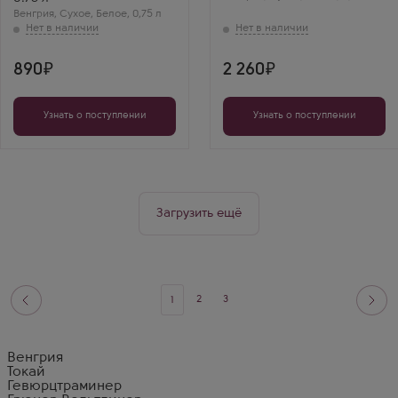
Регион
Венгрия
,
Сухое
,
Белое
,
0,75 л
Токай
890
2 260
Узнать о поступлении
Узнать о поступлении
Загрузить ещё
2
3
1
Венгрия
Токай
Гевюрцтраминер