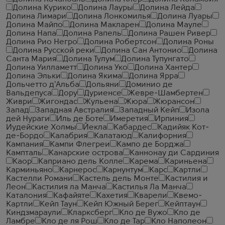
Долина Курико
Долина Лауры
Долина Лейда
Долина Лимари
Долина Лонкомилья
Долина Луары
Долина Майпо
Долина Макларен
Долина Мауле
Долина Напа
Долина Рапель
Долина Рашен Ривер
Долина Рио Негро
Долина Робертсон
Долина Роны
Долина Русской реки
Долина Сан Антонио
Долина
Санта Мария
Долина Тулум
Долина Тупунгато
Долина Уилламетт
Долина Уко
Долина Хантер
Долина Эльки
Долина Якима
Долина Ярра
Дольчетто д'Альба
Дольяни
Доминио де
Вальдепуса
Дору
Дуриенсе
Жевре-Шамбертен
Живри
Жигондас
Жульена
Жюра
Жюрансон
Запад
Западная Австралия
Западный Кейп
Изола
дей Нураги
Иль де Боте
Имеретия
Ирпиния
Иудейские Холмы
Йекла
Кабардес
Кадийяк Кот-
де-Бордо
Калабрия
Калатаюд
Калифорния
Кампания
Кампи Флегреи
Кампо де Борджа
Кампталь
Канарские острова
Каннонау ди Сардиния
Каор
Каприано дель Колле
Карема
Кариньена
Карминьяно
Карнерос
Карнунтум
Карс
Картли
Кастелли Романи
Кастель дель Монте
Кастилия и
Леон
Кастилия ла Манча
Кастилья Ла Манча
Каталония
Кафайяте
Кахетия
Кварели
Квемо-
Картли
Кейп Таун
Кейп Южный Берег
Кейптаун
Киндзмараули
Кларксберг
Кло де Вужо
Кло де
Ламбре
Кло де ля Рош
Кло де Тар
Кло Наполеон