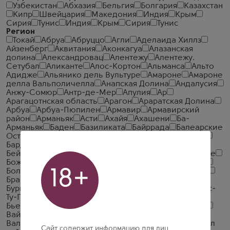
Узбекистан
Абхазия
Бельгия
Болгария
Казахстан
Кипр
Швейцария
Македония
Индия
Крым
Сирия
Тунис
Индия
Крым
Сирия
Тунис
Регион
Токай
Абруа
Абруццо
Агли
Аделаида Хиллз
Айзенберг
Аквитания
Аконкагуа
Алазанская
долина
Александровац
Алентежу
Алентежу.
Сетубал
Аликанте
Алос-Кортон
Альманса
Альто
Адидже
Альянико дель Вультуре
Амароне
Амароне
делла Вальполичелла
Анапская Долина
Андалусия
Анжу-Сомюр
Антр-де-Мер
Апулия
Ар
Арагацотнская область
Арагон
Араратская Долина
Арбуа
Арбуа-Пюпилен
Армавир
Армавирский
район
Арманьяк
Асти
Ахайя
Ахашени
Ба-
Арманьяк
Баден
Базиликата
Байррада
Балеарские
Острова
Бандоль
Барбареско
Барбера д'Альба
Бардолино
Бароло
Барсак
Батар-Монраше
Бейраш
Беневентано
Блай Кот-де-Бордо
Божоле
Божоле Виляж
Бока
Болгери
Болгери Сассикая
18+
Болгери Супериоре
Бон
Бон Мар
Борба
Бордо
Браматерра
Бруйи
Брунелло ди Монтальчино
Бургей
Бургенланд
Бургонь Алиготе
Бургонь Пас-
Ту-Грен
Бургундия
Бьенвеню Батар-Монраше
Бьерсо
Бьянко ди Кустоза
Ваграм
Вайнфиртель
Вайоц Дзор
Вайрарапа
Вакейрас
Валенсия
Валлагарина
Валле д'Аоста
Валле де Тулум
Валул
Сайт содержит информацию для лиц