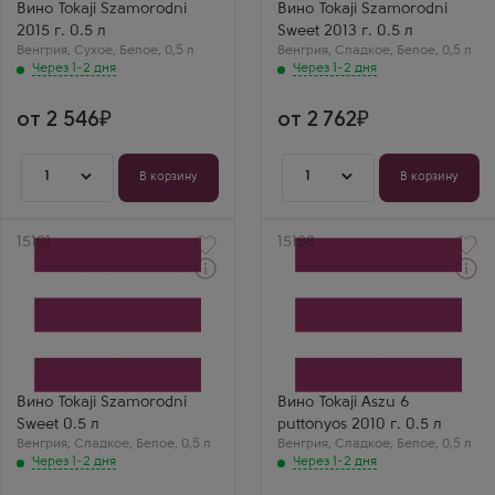
Страна
Фурминт
Вино Tokaji Szamorodni
Вино Tokaji Szamorodni
Венгрия
Страна
2015 г. 0.5 л
Sweet 2013 г. 0.5 л
Регион
Венгрия
Венгрия
Токай
,
Сухое
,
Белое
,
0,5 л
Венгрия
Регион
,
Сладкое
,
Белое
,
0,5 л
Токай
Через 1-2 дня
Через 1-2 дня
от 2 546
от 2 762
1
1
В корзину
В корзину
Артикул
15191
Артикул
15188
Через 1-2 дня
Через 1-2 дня
Белое Сладкое Вино
Белое Сладкое Вино
Токай Самородни
Токай Асу 6 путтоньош
Сладкое
Производитель
Производитель
Tempos Vega Sicilia
Chateau Dereszla
Бренд
Сорт винограда
Tokaji-Oremus
Фурминт
Сорт винограда
Вино Tokaji Szamorodni
Вино Tokaji Aszu 6
Страна
Фурминт
Sweet 0.5 л
puttonyos 2010 г. 0.5 л
Венгрия
Страна
Венгрия
Регион
,
Сладкое
,
Белое
,
0,5 л
Венгрия
Венгрия
,
Сладкое
,
Белое
,
0,5 л
Токай
Регион
Через 1-2 дня
Через 1-2 дня
Токай