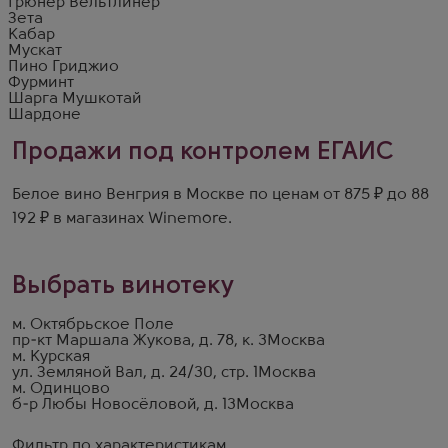
Грюнер Вельтлинер
Зета
Кабар
Мускат
Пино Гриджио
Фурминт
Шарга Мушкотай
Шардоне
Продажи под контролем ЕГАИС
Белое вино Венгрия в Москве по ценам от 875 ₽ до 88
192 ₽ в магазинах Winemore.
Выбрать винотеку
м. Октябрьское Поле
пр-кт Маршала Жукова, д. 78, к. 3
Москва
м. Курская
ул. Земляной Вал, д. 24/30, стр. 1
Москва
м. Одинцово
б-р Любы Новосёловой, д. 13
Москва
Фильтр по характеристикам