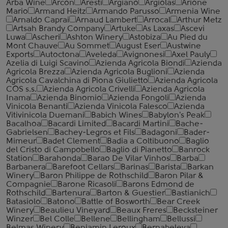
Arba Wine
Arcon
Aresti
Argiano
Argiolas
Arione
Mario
Armand Heitz
Armando Parusso
Armenia Wine
Arnaldo Caprai
Arnaud Lambert
Arrocal
Arthur Metz
Artsah Brandy Company
Artuke
As Laxas
Ascevi
Luwa
Ascheri
Ashton Winery
Astobiza
Au Pied du
Mont Chauve
Au Sommet
August Eser
Austwine
Exports
Autoctona
Aveleda
Avignonesi
Axel Pauly
Azelia di Luigi Scavino
Azienda Agricola Biondi
Azienda
Agricola Brezza
Azienda Agricola Buglioni
Azienda
Agricola Cavalchina di Piona Giulietto
Azienda Agricola
COS s.s.
Azienda Agricola Crivelli
Azienda Agricola
Inama
Azienda Binomio
Azienda Fongoli
Azienda
Vinicola Benanti
Azienda Vinicola Falesco
Azienda
Vitivinicola Duemani
Babich Wines
Babylon's Peak
Bacalhoa
Bacardi Limited
Bacardi Martini
Bache-
Gabrielsen
Bachey-Legros et Fils
Badagoni
Bader-
Mimeur
Badet Clement
Badia a Coltibuono
Baglio
del Cristo di Campobello
Baglio di Pianetto
Banrock
Station
Barahonda
Barao De Vilar Vinhos
Barba
Barbanera
Barefoot Cellars
Barinas
Barista
Barkan
Winery
Baron Philippe de Rothschild
Baron Pilar &
Compagnie
Barone Ricasoli
Barons Edmond de
Rothschild
Bartenura
Barton & Guestier
Bastianich
Batasiolo
Batono
Battle of Bosworth
Bear Creek
Winery
Beaulieu Vineyard
Beaux Freres
Becksteiner
Winzer
Bel Colle
Bellene
Bellingham
Bellussi