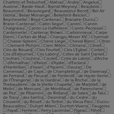
Chartron et Trebuchet
Abkhaz
Andre
Angelus
Ausone
Barde-Haut
Barrail Meyney
Beaubois
Beaumont
Beauregard
Beausejour Becot
Bel Air
Gloria
Belair Monange
Bellefont-Belcier
Beychevelle
Boyd-Cantenac
Branaire-Ducru
Brane-Cantenac
Calon Segur
Canon
Canon
Chaigneau
Canon La Gaffeliere
Canon Pecresse
Cantemerle
Cantenac Brown
Carbonnieux
Carpe
Diem
Certan de May
Changyu Moser XV
Charmail
Chasse-Spleen
Chene Liege
Cheval Blanc
Citran
Clement-Pichon
Clerc Milon
Climens
Clinet
Clos de Bouard
Clos Fourtet
Clos L'Eglise
Corbin
Cos d'Estournel
Cos Labory
Cotes de Saint Daniel
Coufran
Couhins
Coutet
Croix de Labrie
d'Arche
d'Armailhac
d'Avize
d'Aydie
d'Esclans
d'Hanteillan
d'Issan
d'Yquem
Dauzac
De
Camensac
de Cayx
de Champteloup
de Davenay
de Ferrand
de Fieuzal
de Fontenill
de Haute-Serre
de l'Orangerie
de la Gardine
de la Roche
de la
Thebaudiere
de la Vieille Chapelle
de Marjolet
de
Melin
de Mercues
de Montifaud
de Parenchere
de Pez
de Pibarnon
de Rolland
de Sales
de Talu
de Tracy
des Sarrins
Desmirail
du Cedre
du
Couvent
du Rouet
du Tertre
du Vieux Parc
Ducru-
Beaucaillou
Duhart-Milon
Durfort-Vivens
Faugeres
Fayat
Ferriere
Ferry Lacombe
Figeac
Filhot