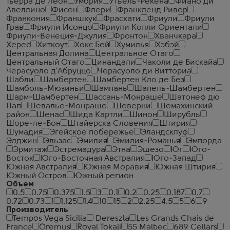
Тьерра Де Леон
Умбрия
Утьель-Рекена
Фиано ди
Авеллино
Фисен
Флери
Франкленд Ривер
Франкония
Франшхук
Фраскати
Фриули
Фриули
Грав
Фриули Исонцо
Фриули Колли Ориентали
Фриули-Венеция-Джулия
Фронтон
Хванчкара
Херес
Хиткоут
Хокс Бей
Хумилья
Хэбэй
Центральная Долина
Центральное Отаго
Центральный Отаго
Цинандали
Чаколи де Бискайа
Черасуоло д'Абруццо
Черасуоло ди Витториа
Шабли
Шамбертен
Шамбертен Кло де Без
Шамболь-Мюзиньи
Шампань
Шапель-Шамбертен
Шарм-Шамбертен
Шассань-Монраше
Шатонеф дю
Пап
Шевалье-Монраше
Шеверни
Шемахинский
район
Шенас
Шида Картли
Шинон
Ширубль
Шоре-ле-Бон
Штайерска Словения
Штирия
Шумадия
Эгейское побережье
Эландсклуф
Элджин
Эльзас
Эмилия
Эмилия-Романья
Эмпорда
Эрмитаж
Эстремадура
Этна
Эшезо
Юг
Юго-
Восток
Юго-Восточная Австралия
Юго-Запад
Южная Австралия
Южная Моравия
Южная Штирия
Южный Остров
Южный регион
Объем
0.5
0.75
0.375
1.5
3
0.1
0.2
0.25
0.187
0.7
0.72
0.73
1
1.125
1.4
10
15
2
2.25
4.5
5
6
9
Производитель
Tempos Vega Sicilia
Dereszla
Les Grands Chais de
France
Oremus
Royal Tokaji
55 Malbec
689 Cellars