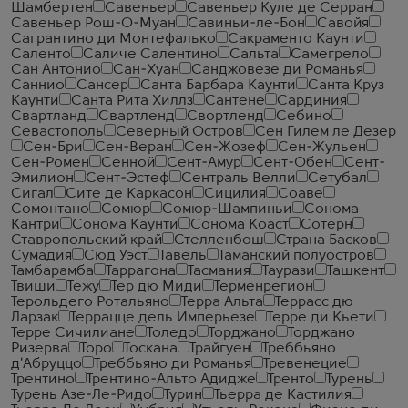
Шамбертен
Савеньер
Савеньер Куле де Серран
Савеньер Рош-О-Муан
Савиньи-ле-Бон
Савойя
Сагрантино ди Монтефалько
Сакраменто Каунти
Саленто
Саличе Салентино
Сальта
Самегрело
Сан Антонио
Сан-Хуан
Санджовезе ди Романья
Саннио
Сансер
Санта Барбара Каунти
Санта Круз
Каунти
Санта Рита Хиллз
Сантене
Сардиния
Свартланд
Свартленд
Свортленд
Себино
Севастополь
Северный Остров
Сен Гилем ле Дезер
Сен-Бри
Сен-Веран
Сен-Жозеф
Сен-Жульен
Сен-Ромен
Сенной
Сент-Амур
Сент-Обен
Сент-
Эмилион
Сент-Эстеф
Сентраль Велли
Сетубал
Сигал
Сите де Каркасон
Сицилия
Соаве
Сомонтано
Сомюр
Сомюр-Шампиньи
Сонома
Кантри
Сонома Каунти
Сонома Коаст
Сотерн
Ставропольский край
Стелленбош
Страна Басков
Сумадия
Сюд Уэст
Тавель
Таманский полуостров
Тамбарамба
Таррагона
Тасмания
Таурази
Ташкент
Твиши
Тежу
Тер дю Миди
Терменрегион
Терольдего Ротальяно
Терра Альта
Террасс дю
Ларзак
Террацце дель Имперьезе
Терре ди Кьети
Терре Сичилиане
Толедо
Торджано
Торджано
Ризерва
Торо
Тоскана
Трайгуен
Треббьяно
д'Абруццо
Треббьяно ди Романья
Тревенецие
Трентино
Трентино-Альто Адидже
Тренто
Турень
Турень Азе-Ле-Ридо
Турин
Тьерра де Кастилия