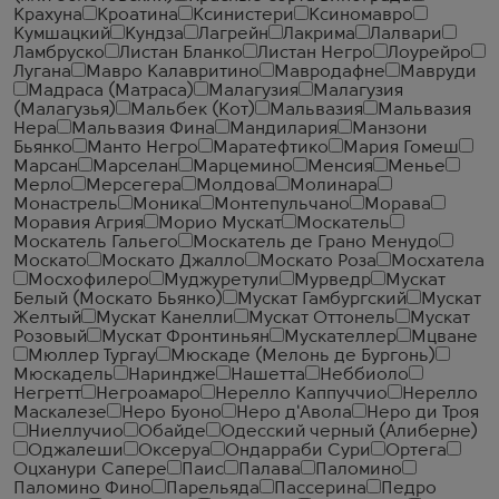
Крахуна
Кроатина
Ксинистери
Ксиномавро
Кумшацкий
Кундза
Лагрейн
Лакрима
Лалвари
Ламбруско
Листан Бланко
Листан Негро
Лоурейро
Лугана
Мавро Калавритино
Мавродафне
Мавруди
Мадраса (Матраса)
Малагузия
Малагузия
(Малагузья)
Мальбек (Кот)
Мальвазия
Мальвазия
Нера
Мальвазия Фина
Мандилария
Манзони
Бьянко
Манто Негро
Маратефтико
Мария Гомеш
Марсан
Марселан
Марцемино
Менсия
Менье
Мерло
Мерсегера
Молдова
Молинара
Монастрель
Моника
Монтепульчано
Морава
Моравия Агрия
Морио Мускат
Москатель
Москатель Гальего
Москатель де Грано Менудо
Москато
Москато Джалло
Москато Роза
Мосхатела
Мосхофилеро
Муджуретули
Мурведр
Мускат
Белый (Москато Бьянко)
Мускат Гамбургский
Мускат
Желтый
Мускат Канелли
Мускат Оттонель
Мускат
Розовый
Мускат Фронтиньян
Мускателлер
Мцване
Мюллер Тургау
Мюскаде (Мелонь де Бургонь)
Мюскадель
Нариндже
Нашетта
Неббиоло
Негретт
Негроамаро
Нерелло Каппуччио
Нерелло
Маскалезе
Неро Буоно
Неро д'Авола
Неро ди Троя
Ниеллучио
Обайде
Одесский черный (Алиберне)
Оджалеши
Оксеруа
Ондарраби Сури
Ортега
Оцханури Сапере
Паис
Палава
Паломино
Паломино Фино
Парельяда
Пассерина
Педро