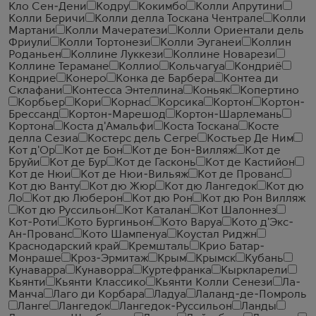
Кло Сен-Дени
Кодру
Кокимбо
Колли Апрутини
Колли Беричи
Колли делла Тоскана Чентрале
Колли
Мартани
Колли Мачератези
Колли Ориентали дель
Фриули
Колли Тортонези
Колли Эуганеи
Коллин
Роданьен
Коллине Луккези
Коллине Новарези
Коллине Терамане
Коллио
Кольчагуа
Кондриё
Кондрие
Конеро
Конка де Барбера
Контеа ди
Склафани
Контесса Энтеллина
Коньяк
Копертино
Корбьер
Кори
Корнас
Корсика
Кортон
Кортон-
Брессанд
Кортон-Марешод
Кортон-Шарлемань
Кортона
Коста д'Амальфи
Коста Тоскана
Косте
делла Сезиа
Костерс дель Сегре
Костьер Де Ним
Кот д'Ор
Кот де Бон
Кот де Бон-Вилляж
Кот де
Бруйи
Кот де Бур
Кот де Гасконь
Кот де Кастийон
Кот де Нюи
Кот де Нюи-Вильяж
Кот де Прованс
Кот дю Ванту
Кот дю Жюр
Кот дю Лангедок
Кот дю
Ло
Кот дю Люберон
Кот дю Рон
Кот дю Рон Вилляж
Кот дю Руссильон
Кот Каталан
Кот Шалоннез
Кот-Роти
Кото Бургиньон
Кото Варуа
Кото д'Экс-
Ан-Прованс
Кото Шампенуа
Коустал Риджн
Краснодарский край
Кремшталь
Крио Батар-
Монраше
Кроз-Эрмитаж
Крым
Крымск
Кубань
Кунаварра
Кунаворра
Куртефранка
Кыркларели
Кьянти
Кьянти Классико
Кьянти Колли Сенези
Ла-
Манча
Лаго ди Корбара
Ладуа
Лаланд-де-Помроль
Ланге
Лангедок
Лангедок-Руссильон
Ланды