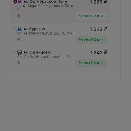
м. Октябрьское Поле
1 229
₽
пр-кт Маршала Жукова, д. 78, к.
3
Через 1-2 дня
м. Курская
1 242
₽
ул. Земляной Вал, д. 24/30, стр. 1
Через 1-2 дня
м. Одинцово
1 242
₽
б-р Любы Новосёловой, д. 13
Через 1-2 дня