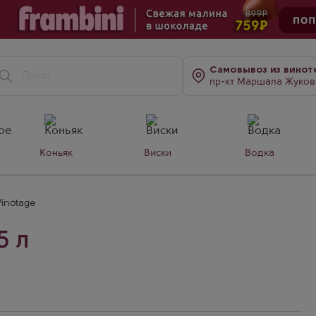
Самовывоз
из винот
пр-кт Маршала Жукова, д. 7
Коньяк
Виски
Водка
Pinotage
5 л