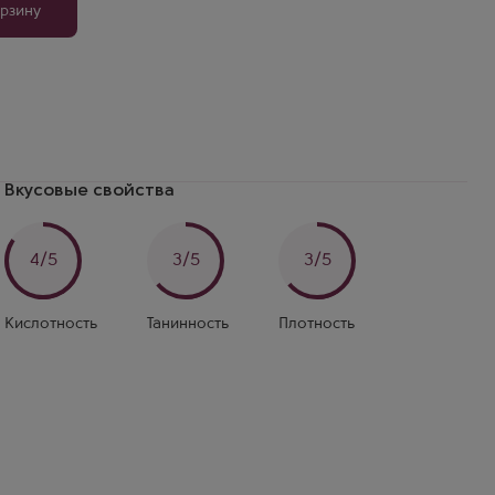
орзину
Вкусовые свойства
4/5
3/5
3/5
Кислотность
Танинность
Плотность