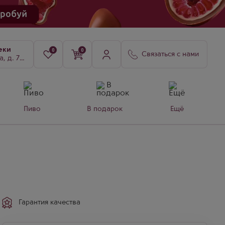
еки
0
0
Связаться с нами
8, к. 3
Пиво
В подарок
Ещё
Гарантия качества