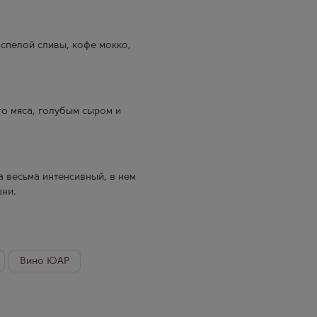
спелой сливы, кофе мокко,
го мяса, голубым сыром и
а весьма интенсивный, в нем
шни.
ное из винограда сорта
чительно в середине февраля,
ю часть винограда подвергают
Вино ЮАР
eurization). Считается, что
извлечь из него как можно
Пинотаж Красное
бовые бочки для брожения, с
о время брожения применяют
но Пинотаж