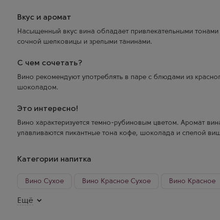
Вкус и аромат
Насыщенный вкус вина обладает привлекательными тонами 
сочной шелковицы и зрелыми танинами.
С чем сочетать?
Вино рекомендуют употреблять в паре с блюдами из красно
шоколадом.
Это интересно!
Вино характеризуется темно-рубиновым цветом. Аромат вин
улавливаются пикантные тона кофе, шоколада и спелой ви
Barista – красное сухое вино из Южной Африки, изготовлен
Категории напитка
Пинотаж. Урожай для производства напитка собирают исклю
когда он достигает своей оптимальной зрелости. Некотору
Вино Сухое
Вино Красное Сухое
Вино Красное
процедуре, которая называется флэш-пастеризация (flash past
флэш-пастеризация очень бережна к винограду и позволяет 
Вино ЮАР Сухое
Вино ЮАР Пинотаж
Вино ЮАР 
Ещё
больше цвета. Остальную часть винограда отправляют в ду
целью извлечения большого количества кофейных тонов. В
Вино ЮАР Красное Сухое
Вино ЮАР Красное
Ви