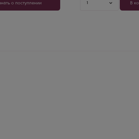
1
знать о поступлении
В к