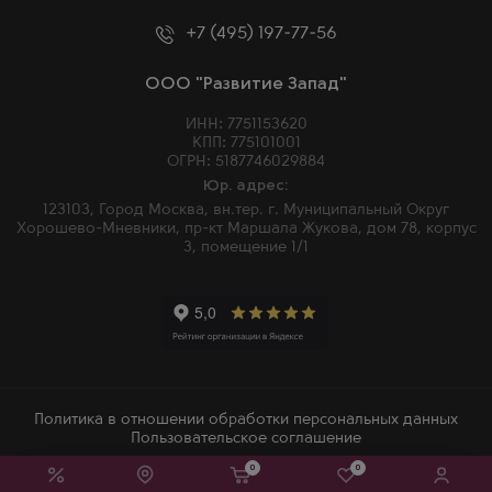
+7 (495) 197-77-56
ООО "Развитие Запад"
ИНН: 7751153620
КПП: 775101001
ОГРН: 5187746029884
Юр. адрес:
123103, Город Москва, вн.тер. г. Муниципальный Округ
Хорошево-Мневники, пр-кт Маршала Жукова, дом 78, корпус
3, помещение 1/1
Политика в отношении обработки персональных данных
Пользовательское соглашение
2026 © Winemore – Магазин алкогольных напитков в Москве
0
0