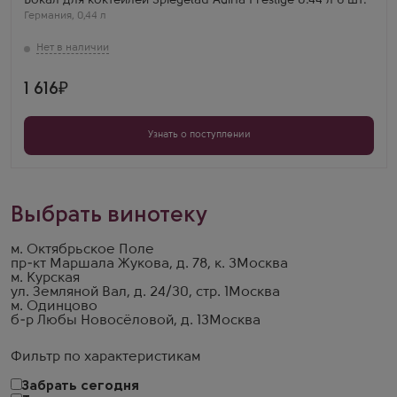
Бокал для коктейлей Spiegelau Adina Prestige 0.44 л 6 шт.
Германия
,
0,44 л
1 616
Узнать о поступлении
Выбрать винотеку
м. Октябрьское Поле
пр-кт Маршала Жукова, д. 78, к. 3
Москва
м. Курская
ул. Земляной Вал, д. 24/30, стр. 1
Москва
м. Одинцово
б-р Любы Новосёловой, д. 13
Москва
Фильтр по характеристикам
Забрать сегодня