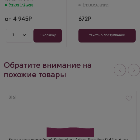
Через 1-2 дня
от 4 945
672
1
В корзину
Узнать о поступлении
Обратите внимание на
похожие товары
Артикул
8161