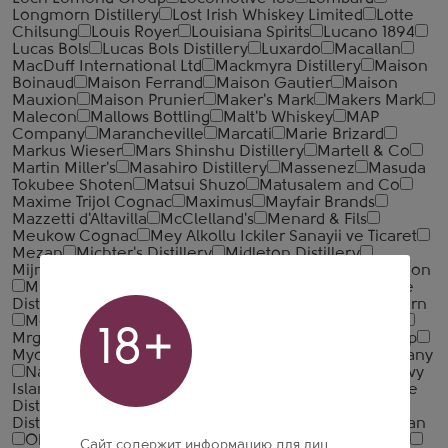
Longmorn Distillery
Lost Irish Whiskey Limited
Lotte
Chilsung
Louis Royer
Louisiana Spirits
Lucano 1894
Lucas Bols
Lucas Bols Distillery
Luxardo
Macallan
MacDuff International Ltd
Mackmyra Distillery
Maison
Boinaud
Maison Ferrand
Maison Gautier
Maison
Mauxion
Maison Prunier
Maker's Mark
Makers Mark
Malecon
Mallows Bottling
Malt'b Whiskey
MAP
Company
Marancheville
Marcati
Marie Brizard
Markus Wieser
Mars Shinshu Distillery
Martell & Co
Martin Miller's
Masahiro Distillery
Massenez
Masuda
Tokubee Shoten
Matsui Shuzo
Matusalem and Co
Maxime Trijol Cognac
Maximus
Mayfair Brands
Mazzetti d'Altavilla
McClelland's
Menard & Fils
Meukow Cognac
Mey Alkollu Ickiler Sanayii ve Ticaret
Mezan
Michter's Distillery
Midleton Distillery
Mijnaberd
Milestone Beverages
Millesimes & Tradition
Minami Alps Wine and Beverages
Mizubasho
Moe
Distillery
Moet Hennessy
Molinari
Monin
Mossburn
Mossburn Distillery
Mount Gay
Mozart Distillerie
18+
Mrganush
Muirhead's
Muller de Bebidas
MV Group
Myokoshuzo Co. Ltd.
Nagai
Nahapet Brandy Company
Nakano Sake Brewery
Naud Spirits & Distillery
Navy
Island Rum Company
Nelson's Green Brier
Nestville
Distillery
Niigata Beer
Nikka
Nocheluna
Nolet
Distillery
Nonino
Novabev Group
Nusa Cana
Oban
Ohanyan Brandy Company
Old Bushmills Distillery
Сайт содержит информацию для лиц