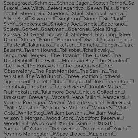
Scapegrace
Schmidt
Schnee Jager
Scotch Terrier
Se
Busca
Sea Witch
Select Aperitivo
Seven Tails
Shark
Tooth
Sheep Dip
Sherlock
Shin
Shinobu
Sierra
Silver Seal
Silvermalt
Singleton
Sinner
Sir Clark
SKYY
Smokestack
Smokey Joe
Smola
Soberano
Solera
Sorbet
Sparkman
Sperone
Spice King
Spisska
St. Graal
Starward
Stateless
Stauning
Steel
Drum
Stoker
Storm
Summum
Sweet Poison
Taigun
Taisteal
Takamaka
Taketsuru
Tamdhu
Tanglin
Tatra
Balsam
Tavern Hound
Tbilisoba
Tchaikovsky
Tengumai
Tenjaku
The Botanist
The Busker
The
Dead Rabbit
The Galtee Mountain Boy
The Glenlee
The Hive
The Kurayoshi
The London №1
The
Observatory
The Peat Monster
The San-In
The
Whistler
The Wild Bunch
Three Scottish Brothers
Tigranakert
Tio Toto
Tito's
Togouchi
Toki
Tomintoul
Torabhaig
Tres Erres
Trois Rivieres
Trouble Maker
Tsukinokatsura
Tullamore Dew
Unique Collection
Urakasumi Brewery
Vaccari
Vana Tallinn
Varadero
Vecchia Romagna
Veroni
Viejo de Caldas
Villa Giusti
Villa Maestrini
Volcan De Mi Tierra
Warner's
White
Gold
White Stag
William Lawson's
William Watt
Wilson & Morgan
Wood Stork
Woodford Reserve
Woodman
Wyborowa
Xenta
Xiaman
XUXU
Yamazaki
Yehmon
Yellow Rose
Yerushalmi
Yoichi
Yoshino Monogatari
Абрау-Дюрсо
Адъютант