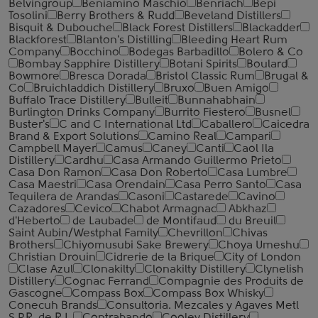
Belvingroup
Beniamino Maschio
Benriach
Bepi
Tosolini
Berry Brothers & Rudd
Beveland Distillers
Bisquit & Dubouche
Black Forest Distillers
Blackadder
Blackforest
Blanton's Distilling
Bleeding Heart Rum
Company
Bocchino
Bodegas Barbadillo
Bolero & Co
Bombay Sapphire Distillery
Botani Spirits
Boulard
Bowmore
Bresca Dorada
Bristol Classic Rum
Brugal &
Co
Bruichladdich Distillery
Bruxo
Buen Amigo
Buffalo Trace Distillery
Bulleit
Bunnahabhain
Burlington Drinks Company
Burrito Fiestero
Busnel
Buster's
C and C International Ltd
Caballero
Caicedra
Brand & Export Solutions
Camino Real
Campari
Campbell Mayer
Camus
Caney
Canti
Caol Ila
Distillery
Cardhu
Casa Armando Guillermo Prieto
Casa Don Ramon
Casa Don Roberto
Casa Lumbre
Casa Maestri
Casa Orendain
Casa Perro Santo
Casa
Tequilera de Arandas
Casoni
Castarede
Cavino
Cazadores
Cevico
Chabot Armagnac
Abkhaz
d'Heberto
de Laubade
de Montifaud
du Breuil
Saint Aubin/Westphal Family
Chevrillon
Chivas
Brothers
Chiyomusubi Sake Brewery
Choya Umeshu
Christian Drouin
Cidrerie de la Brique
City of London
Clase Azul
Clonakilty
Clonakilty Distillery
Clynelish
Distillery
Cognac Ferrand
Compagnie des Produits de
Gascogne
Compass Box
Compass Box Whisky
Conecuh Brands
Consultoria. Mezcales y Agaves Metl