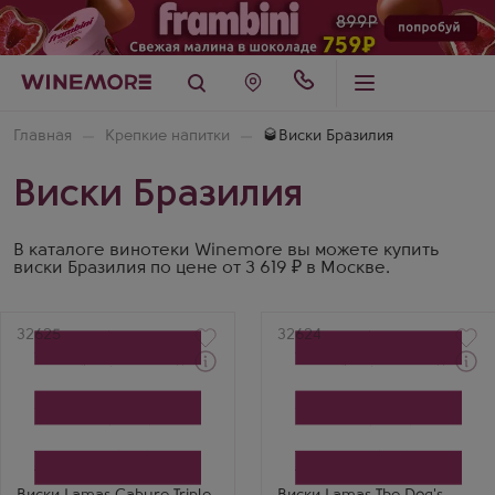
Главная
Крепкие напитки
🥃Виски Бразилия
Виски Бразилия
В каталоге винотеки Winemore вы можете купить
виски Бразилия по цене от 3 619 ₽ в Москве.
Артикул
32625
Артикул
32624
Через 1-2 дня
Через 1-2 дня
Виски
Виски
Ламас Кабурэ Трипл Вуд
Ламас Зэ Догс Боллокс в
в подарочной коробке
подарочной коробке
Производитель
Производитель
Lamas Destilaria
Lamas Destilaria