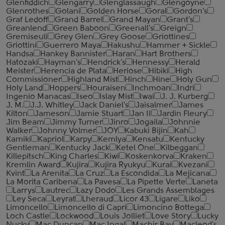
Glenfiddich
Glengarry
Glenglassaugh
Glengoyne
Glenrothes
Golani
Golden Horse
Goral
Gordon's
Graf Ledoff
Grand Barrel
Grand Mayan
Grant's
Greanlend
Green Baboon
Greenall's
Greign
Gremiseuli
Grey Glen
Grey Goose
Griottines
Griottini
Guerrero Maya
Hakushu
Hammer + Sickle
Handsa
Hankey Bannister
Haran
Hart Brothers
Hatozaki
Hayman's
Hendrick's
Hennessy
Herald
Meister
Herencia de Plata
Heriose
Hibiki
High
Commissioner
Highland Mist
Hinch
Hine
Holy Gun
Holy Land
Hoppers
Houraisen
Inchmoan
Indri
Ingenio Manacas
Iseo
Islay Mist
Iwai
J. J. Kurberg
J. M.
J.J. Whitley
Jack Daniel's
Jaisalmer
James
Kilton
Jameson
Jamie Stuart
Jan II
Jardin Fleury
Jim Beam
Jimmy Turner
Jinro
Jogaila
Johnnie
Walker
Johnny Volmer
JOY
Kabuki Bijin
Kah
Kamiki
Kapriol
Karpy
Kemlya
Kensatu
Kentucky
Gentleman
Kentucky Jack
Ketel One
Kilbeggan
Killepitsch
King Charles
Kiwi
Koskenkorva
Kraken
Kremlin Award
Kujira
Kujira Ryukyu
Kurai
Kvezani
Kvint
La Arenita
La Cruz
La Escondida
La Mejicana
La Morita Caribena
La Pavesa
La Pipette Verte
Laneta
Larrys
Lautrec
Lazy Dodo
Les Grands Assemblages
Ley Seca
Leyrat
Lheraud
Licor 43
Ligare
Liko
Limoncello
Limoncello di Capri
Limoncino Bottega
Loch Castle
Lockwood
Louis Jolliet
Love Story
Lucky