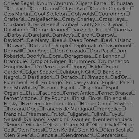
Chivas Regal
Chum Churum
Cigar's Barrel
Cihuatan
Cladach
Clan Denny
Clase Azul
Claude Chatelier
Clos Martin
Cool Skeleton
Cotswolds
Couronnier
Crafter's
Craigellachie
Crazy Charley
Cross Keys
Cruxland
Crystal Head
Cubay
Cutty Sark
Cynar
Dalwhinnie
Dame Jeanne
Danza del Fuego
Danzka
Darby's
Darejani
Darnley's
Daron
Darrow
Davidoff
De Marsy
Deau
Deep Forest
Devil's Island
Dewar's
Dictador
Dimple
Diplomatico
Disaronno
Domwill
Don Angel
Don Cruzado
Don Papa
Don
Roberto
Doorly's
Dora
Doragrossa
Dr. Lennon
Drambuie
Drop of Ginger
Drummers
Drumshanbo
Gunpowder
Du Pere Laize
Dupuy
Eddu
Eden
Garden
Edgar Sopper
Edinburgh Gin
El Bandido
Negro
El Destilador
El Dorado
El Jimador
Elad'Or
Eldermen
Elit
Embargo
Embassy Club
English Park
English Whisky
Espanta Espiritus
Espolon
Esprit
Organic
Etsu
Facundo
Fernet Antico
Fernet Branca
Fernet Vittone
Fifty Pounds
Finist
Finka
Finlandia
Finsky
Five Decades Tomintoul
Flor de Cana
Fowler's
Fox and Dogs
Francois de Martignac
Frangelico
Franzini
Freeman
Fruto
Fujigane
Fujimi
Fuyu
Gallant
Galliano
Gambini
Gautier
Gentleman Jack
Gineti
Ginster
Girvan Patent Still
Glen Clyde
Glen
Colt
Glen Forest
Glen Keith
Glen Kirk
Glen Scotia
Glen Silver's
Glendale
Glendronach
Glenfarclas