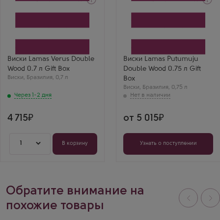
Через 1-2 дня
Виски
Виски
Ламас Верус Дабл Вуд в
Ламас Путумужу Дабл
подарочной коробке
Вуд в подарочной
Производитель
коробке
Lamas Destilaria
Производитель
Бренд
Lamas Destilaria
Lamas
Бренд
Виски Lamas Verus Double
Виски Lamas Putumuju
Выдержка
Lamas
Wood 0.7 л Gift Box
Double Wood 0.75 л Gift
5 лет
Выдержка
Виски
,
Бразилия
,
0,7 л
5 лет
Box
Виски
,
Бразилия
,
0,75 л
Через 1-2 дня
4 715
от 5 015
1
В корзину
Узнать о поступлении
Обратите внимание на
похожие товары