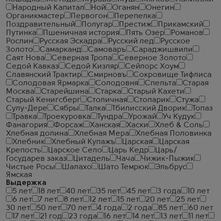
Народный Капитал
Ной
Оганян
Онегин
Органикмастер
Первогон
Перепелка
Поздравительный
Полугар
Престиж
Прикамский
Путинка
Пшеничная история
Пять Озер
Романов
Рослин
Русская Эскадра
Русский лед
Русское
Золото
Самарканд
Самоваръ
Сараджишвили
Саят Нова
Северная Тропа
Северное Золото
Седой Кавказ
Седой Кизляр
Сейлорс Хоум
Славянский Трактир
Смирновъ
Сокровище Тифлиса
Солодовая Ярмарка
Солодовня
Спельта
Старая
Москва
Старейшина
Старка
Старый Кахети
Старый Кенигсберг
Столичная
Стопарик
Стужа
Сулу-Дере
Сябры
Талка
Тбилисский Дворик
Топаз
Травка
Троекуровка
Тундра
Урожай
Уч Кудук
Фанагория
Форсаж
Ханская
Хаски
Хлеб & Соль
Хлебная долина
Хлебная Мера
Хлебная Половинка
Хлебник
Хлебный Купажъ
Царская
Царская
Крепость
Царское Село
Царь Кедр
Царь/
Государев заказ
Цитадель
Чача
Чижик-Пыжик
Чистые Росы
Шалахо
Шато Темрюк
Эльбрус
Ямская
Выдержка
5 лет
18 лет
40 лет
35 лет
45 лет
3 года
10 лет
6 лет
7 лет
8 лет
12 лет
15 лет
20 лет
25 лет
30 лет
50 лет
70 лет
4 года
2 года
85 лет
60 лет
17 лет
21 год
23 года
16 лет
14 лет
13 лет
11 лет