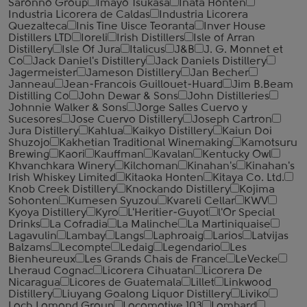
Saronno Group
Imayo Tsukasa
Inata Honten
Industria Licorera de Caldas
Industria Licorera
Quezalteca
Inis Tine Uisce Teoranta
Inver House
Distillers LTD
Ioreli
Irish Distillers
Isle of Arran
Distillery
Isle Of Jura
Italicus
J&B
J. G. Monnet et
Co
Jack Daniel's Distillery
Jack Daniels Distillery
Jagermeister
Jameson Distillery
Jan Becher
Janneau
Jean-Francois Guillouet-Huard
Jim B.Beam
Distilling Co
John Dewar & Sons
John Distilleries
Johnnie Walker & Sons
Jorge Salles Cuervo y
Sucesores
Jose Cuervo Distillery
Joseph Cartron
Jura Distillery
Kahlua
Kaikyo Distillery
Kaiun Doi
Shuzojo
Kakhetian Traditional Winemaking
Kamotsuru
Brewing
Kaori
Kauffman
Kavalan
Kentucky Owl
Khvanchkara Winery
Kilchoman
Kinahan's
Kinahan's
Irish Whiskey Limited
Kitaoka Honten
Kitaya Co. Ltd.
Knob Creek Distillery
Knockando Distillery
Kojima
Sohonten
Kumesen Syuzou
Kvareli Cellar
KWV
Kyoya Distillery
Kyro
L'Heritier-Guyot
l'Or Special
Drinks
La Cofradia
La Malinche
La Martiniquaise
Lagavulin
Lambay
Langs
Laphroaig
Larios
Latvijas
Balzams
Lecompte
Ledaig
Legendario
Les
Bienheureux
Les Grands Chais de France
LeVecke
Lheraud Cognac
Licorera Cihuatan
Licorera De
Nicaragua
Licores de Guatemala
Lillet
Linkwood
Distillery
Liuyang Goalong Liquor Distillery
Liviko
Loch Lomond Group
Locomotive 103
Lombard