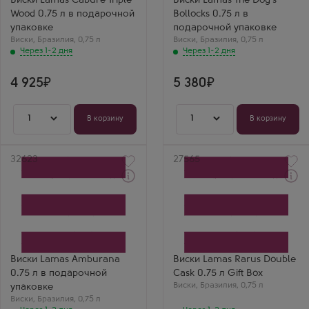
Виски Lamas Cabure Triple
Виски Lamas The Dog's
Wood 0.75 л в подарочной
Bollocks 0.75 л в
упаковке
подарочной упаковке
Виски
,
Бразилия
,
0,75 л
Виски
,
Бразилия
,
0,75 л
Через 1-2 дня
Через 1-2 дня
4 925
5 380
1
1
В корзину
В корзину
Артикул
32623
Артикул
27565
Через 1-2 дня
Через 1-2 дня
Виски
Виски
Ламас Амбурана в
Ламас Рарус Дабл Каск в
подарочной коробке
подарочной коробке
Производитель
Производитель
Lamas Destilaria
Lamas Destilaria
Бренд
Lamas
Виски Lamas Amburana
Виски Lamas Rarus Double
Выдержка
0.75 л в подарочной
Cask 0.75 л Gift Box
5 лет
Виски
,
Бразилия
,
0,75 л
упаковке
Виски
,
Бразилия
,
0,75 л