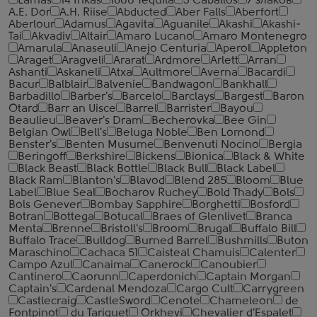
Lamas
14 Inkas
1800 Tequila
3 Caballos
7 злаков
A.E. Dor
A.H. Riise
Abducted
Aber Falls
Aberfort
Aberlour
Adamus
Agavita
Aguanile
Akashi
Akashi-
Tai
Akvadiv
Altair
Amaro Lucano
Amaro Montenegro
Amarula
Anaseuli
Anejo Centuria
Aperol
Appleton
Araget
Aragveli
Ararat
Ardmore
Arlett
Arran
Ashanti
Askaneli
Atxa
Aultmore
Averna
Bacardi
Bacur
Balblair
Balvenie
Bandwagon
Bankhall
Barbadillo
Barber's
Barcelo
Barclays
Bargest
Baron
Otard
Barr an Uisce
Barrel
Barrister
Bayou
Beaulieu
Beaver's Dram
Becherovka
Bee Gin
Belgian Owl
Bell's
Beluga Noble
Ben Lomond
Benster's
Benten Musume
Benvenuti Nocino
Bergia
Beringoff
Berkshire
Bickens
Bionica
Black & White
Black Beast
Black Bottle
Black Bull
Black Label
Black Ram
Blanton's
Blavod
Blend 285
Bloom
Blue
Label
Blue Seal
Bocharov Ruchey
Bold Thady
Bols
Bols Genever
Bombay Sapphire
Borghetti
Bosford
Botran
Bottega
Botucal
Braes of Glenlivet
Branca
Menta
Brenne
Bristoll's
Broom
Brugal
Buffalo Bill
Buffalo Trace
Bulldog
Burned Barrel
Bushmills
Buton
Maraschino
Cachaca 51
Caisteal Chamuis
Calenter
Campo Azul
Canaima
Canerock
Canoubier
Cantinero
Caorunn
Caperdonich
Captain Morgan
Captain's
Cardenal Mendoza
Cargo Cult
Carrygreen
Castlecraig
CastleSword
Cenote
Chameleon
de
Fontpinot
du Tariquet
Orkhevi
Chevalier d'Espalet