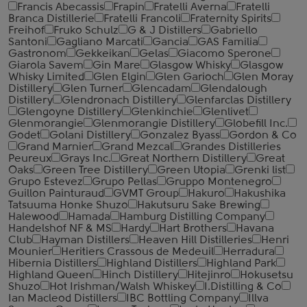
Francis Abecassis
Frapin
Fratelli Averna
Fratelli
Branca Distillerie
Fratelli ‎Francoli
Fraternity Spirits
Freihof
Fruko Schulz
G & J Distillers
Gabriello
Santoni
Gagliano Marcati
Gancia
GAS Familia
Gastronom
Gekkeikan
Gelas
Giacomo Sperone
Giarola Savem
Gin Mare
Glasgow Whisky
Glasgow
Whisky Limited
Glen Elgin
Glen Garioch
Glen Moray
Distillery
Glen Turner
Glencadam
Glendalough
Distillery
Glendronach Distillery
Glenfarclas Distillery
Glengoyne Distillery
Glenkinchie
Glenlivet
Glenmorangie
Glenmorangie Distillery
Globefill Inc.
Godet
Golani Distillery
Gonzalez Byass
Gordon & Co
Grand Marnier
Grand Mezcal
Grandes Distilleries
Peureux
Grays Inc.
Great Northern Distillery
Great
Oaks
Green Tree Distillery
Green Utopia
Grenki list
Grupo Estevez
Grupo Pellas
Gruppo Montenegro
Guillon Painturaud
GVMT Group
Hakuro
Hakushika
Tatsuuma Honke Shuzo
Hakutsuru Sake Brewing
Halewood
Hamada
Hamburg Distilling Company
Handelshof NF & MS
Hardy
Hart Brothers
Havana
Club
Hayman Distillers
Heaven Hill Distilleries
Henri
Mounier
Heritiers Crassous de Medeuil
Herradura
Hibernia Distillers
Highland Distillers
Highland Park
Highland Queen
Hinch Distillery
Hitejinro
Hokusetsu
Shuzo
Hot Irishman/Walsh Whiskey
I.Distilling & Co
Ian Macleod Distillers
IBC Bottling Company
Illva