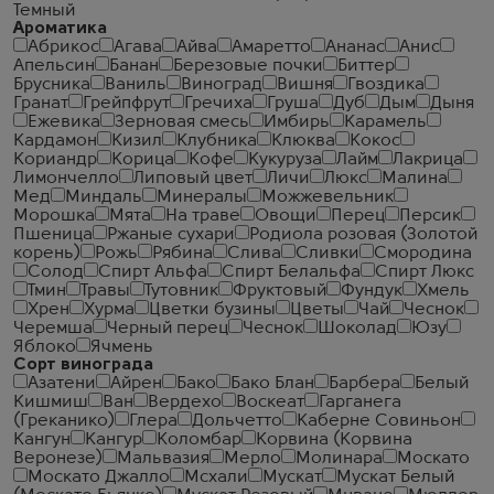
Темный
Ароматика
Абрикос
Агава
Айва
Амаретто
Ананас
Анис
Апельсин
Банан
Березовые почки
Биттер
Брусника
Ваниль
Виноград
Вишня
Гвоздика
Гранат
Грейпфрут
Гречиха
Груша
Дуб
Дым
Дыня
Ежевика
Зерновая смесь
Имбирь
Карамель
Кардамон
Кизил
Клубника
Клюква
Кокос
Кориандр
Корица
Кофе
Кукуруза
Лайм
Лакрица
Лимончелло
Липовый цвет
Личи
Люкс
Малина
Мед
Миндаль
Минералы
Можжевельник
Морошка
Мята
На траве
Овощи
Перец
Персик
Пшеница
Ржаные сухари
Родиола розовая (Золотой
корень)
Рожь
Рябина
Слива
Сливки
Смородина
Солод
Спирт Альфа
Спирт Белальфа
Спирт Люкс
Тмин
Травы
Тутовник
Фруктовый
Фундук
Хмель
Хрен
Хурма
Цветки бузины
Цветы
Чай
Чеcнок
Черемша
Черный перец
Чеснок
Шоколад
Юзу
Яблоко
Ячмень
Сорт винограда
Азатени
Айрен
Бако
Бако Блан
Барбера
Белый
Кишмиш
Ван
Вердехо
Воскеат
Гарганега
(Греканико)
Глера
Дольчетто
Каберне Совиньон
Кангун
Кангур
Коломбар
Корвина (Корвина
Веронезе)
Мальвазия
Мерло
Молинара
Москато
Москато Джалло
Мсхали
Мускат
Мускат Белый