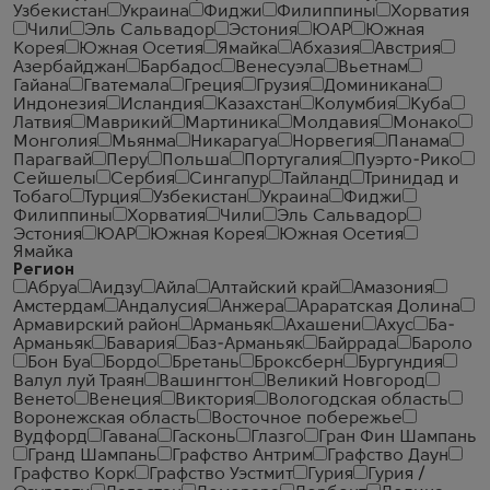
Узбекистан
Украина
Фиджи
Филиппины
Хорватия
Чили
Эль Сальвадор
Эстония
ЮАР
Южная
Корея
Южная Осетия
Ямайка
Абхазия
Австрия
Азербайджан
Барбадос
Венесуэла
Вьетнам
Гайана
Гватемала
Греция
Грузия
Доминикана
Индонезия
Исландия
Казахстан
Колумбия
Куба
Латвия
Маврикий
Мартиника
Молдавия
Монако
Монголия
Мьянма
Никарагуа
Норвегия
Панама
Парагвай
Перу
Польша
Португалия
Пуэрто-Рико
Сейшелы
Сербия
Сингапур
Тайланд
Тринидад и
Тобаго
Турция
Узбекистан
Украина
Фиджи
Филиппины
Хорватия
Чили
Эль Сальвадор
Эстония
ЮАР
Южная Корея
Южная Осетия
Ямайка
Регион
Абруа
Аидзу
Айла
Алтайский край
Амазония
Амстердам
Андалусия
Анжера
Араратская Долина
Армавирский район
Арманьяк
Ахашени
Ахус
Ба-
Арманьяк
Бавария
Баз-Арманьяк
Байррада
Бароло
Бон Буа
Бордо
Бретань
Броксберн
Бургундия
Валул луй Траян
Вашингтон
Великий Новгород
Венето
Венеция
Виктория
Вологодская область
Воронежская область
Восточное побережье
Вудфорд
Гавана
Гасконь
Глазго
Гран Фин Шампань
Гранд Шампань
Графство Антрим
Графство Даун
Графство Корк
Графство Уэстмит
Гурия
Гурия /