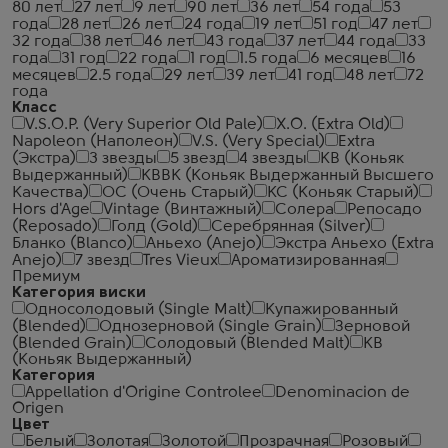
80 лет
27 лет
9 лет
90 лет
36 лет
54 года
53
года
28 лет
26 лет
24 года
19 лет
51 год
47 лет
32 года
38 лет
46 лет
43 года
37 лет
44 года
33
года
31 год
22 года
1 год
1.5 года
6 месяцев
16
месяцев
2.5 года
29 лет
39 лет
41 год
48 лет
72
года
Класс
V.S.O.P. (Very Superior Old Pale)
X.O. (Extra Old)
Napoleon (Наполеон)
V.S. (Very Special)
Extra
(Экстра)
3 звезды
5 звезд
4 звезды
КВ (Коньяк
Выдержанный)
КВВК (Коньяк Выдержанный Высшего
Качества)
ОС (Очень Старый)
КС (Коньяк Старый)
Hors d'Age
Vintage (Винтажный)
Солера
Репосадо
(Reposado)
Голд (Gold)
Серебрянная (Silver)
Бланко (Blanco)
Аньехо (Anejo)
Экстра Аньехо (Extra
Anejo)
7 звезд
Tres Vieux
Ароматизированная
Премиум
Категория виски
Односолодовый (Single Malt)
Купажированный
(Blended)
Однозерновой (Single Grain)
Зерновой
(Blended Grain)
Солодовый (Blended Malt)
КВ
(Коньяк Выдержанный)
Категория
Appellation d'Origine Controlee
Denominacion de
Origen
Цвет
Белый
Золотая
Золотой
Прозрачная
Розовый