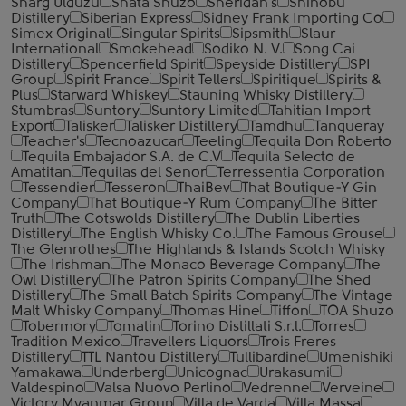
Sharg Ulduzu
Shata Shuzo
Sheridan's
Shinobu
Distillery
Siberian Express
Sidney Frank Importing Co
Simex Original
Singular Spirits
Sipsmith
Slaur
International
Smokehead
Sodiko N. V.
Song Cai
Distillery
Spencerfield Spirit
Speyside Distillery
SPI
Group
Spirit France
Spirit Tellers
Spiritique
Spirits &
Plus
Starward Whiskey
Stauning Whisky Distillery
Stumbras
Suntory
Suntory Limited
Tahitian Import
Export
Talisker
Talisker Distillery
Tamdhu
Tanqueray
Teacher's
Tecnoazucar
Teeling
Tequila Don Roberto
Tequila Embajador S.A. de C.V
Tequila Selecto de
Amatitan
Tequilas del Senor
Terressentia Corporation
Tessendier
Tesseron
ThaiBev
That Boutique-Y Gin
Company
That Boutique-Y Rum Company
The Bitter
Truth
The Cotswolds Distillery
The Dublin Liberties
Distillery
The English Whisky Co.
The Famous Grouse
The Glenrothes
The Highlands & Islands Scotch Whisky
The Irishman
The Monaco Beverage Company
The
Owl Distillery
The Patron Spirits Company
The Shed
Distillery
The Small Batch Spirits Company
The Vintage
Malt Whisky Company
Thomas Hine
Tiffon
TOA Shuzo
Tobermory
Tomatin
Torino Distillati S.r.l.
Torres
Tradition Mexico
Travellers Liquors
Trois Freres
Distillery
TTL Nantou Distillery
Tullibardine
Umenishiki
Yamakawa
Underberg
Unicognac
Urakasumi
Valdespino
Valsa Nuovo Perlino
Vedrenne
Verveine
Victory Myanmar Group
Villa de Varda
Villa Massa