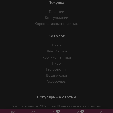
Покупка
Гарантии
Консультации
Корпоративным клиентам
Каталог
Вино
Шампанское
Крепкие напитки
Пиво
Гастрономия
Вода и соки
Аксессуары
Популярные статьи
Что пить летом 2026: топ-10 легких вин и коктейлей
0
0
Почему безалкогольные Рислинги стали хитом этого сезона?