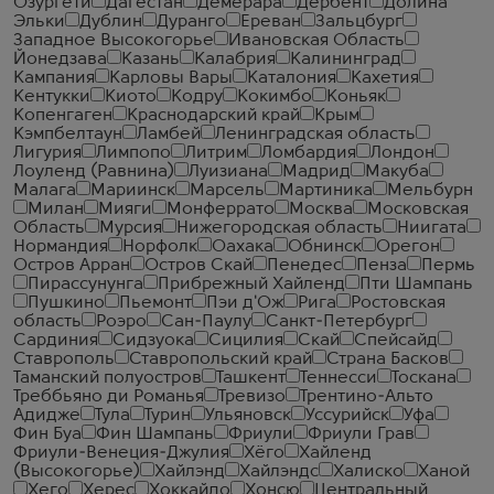
Озургети
Дагестан
Демерара
Дербент
Долина
Эльки
Дублин
Дуранго
Ереван
Зальцбург
Западное Высокогорье
Ивановская Область
Йонедзава
Казань
Калабрия
Калининград
Кампания
Карловы Вары
Каталония
Кахетия
Кентукки
Киото
Кодру
Кокимбо
Коньяк
Копенгаген
Краснодарский край
Крым
Кэмпбелтаун
Ламбей
Ленинградская область
Лигурия
Лимпопо
Литрим
Ломбардия
Лондон
Лоуленд (Равнина)
Луизиана
Мадрид
Макуба
Малага
Мариинск
Марсель
Мартиника
Мельбурн
Милан
Мияги
Монферрато
Москва
Московская
Область
Мурсия
Нижегородская область
Ниигата
Нормандия
Норфолк
Оахака
Обнинск
Орегон
Остров Арран
Остров Скай
Пенедес
Пенза
Пермь
Пирассунунга
Прибрежный Хайленд
Пти Шампань
Пушкино
Пьемонт
Пэи д'Ож
Рига
Ростовская
область
Роэро
Сан-Паулу
Санкт-Петербург
Сардиния
Сидзуока
Сицилия
Скай
Спейсайд
Ставрополь
Ставропольский край
Страна Басков
Таманский полуостров
Ташкент
Теннесси
Тоскана
Треббьяно ди Романья
Тревизо
Трентино-Альто
Адидже
Тула
Турин
Ульяновск
Уссурийск
Уфа
Фин Буа
Фин Шампань
Фриули
Фриули Грав
Фриули-Венеция-Джулия
Хёго
Хайленд
(Высокогорье)
Хайлэнд
Хайлэндс
Халиско
Ханой
Хего
Херес
Хоккайдо
Хонсю
Центральный