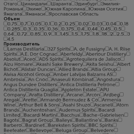
Отаго
Цинандали
Шаранта
Эдинбург
Эмилия-
Романья
Эхиме
Южная Каролина
Южная Осетия
Ямагата
Яманаси
Ярославская Область
Объем
0.75
0.7
0.05
0.1
0.2
0.25
0.02
0.03
0.04
0.18
0.285
0.3
0.35
0.36
0.375
0.4
0.44
0.45
0.5
0.64
0.72
0.85
0.9
1
1.45
1.5
1.75
1.8
18
2
2.5
3
4.5
Производитель
Lamas Destilaria
327 Spirits
A. de Fussigny
A. H. Riise
Spirits
A.E. Dor Cognac
Aberfeldy
Aberlour Distillery
Absolut
Aceo
ADS Spirits
Agrotequilera de Jalisco
Aizu Homare
Akashi Sake Brewery
Akita Seishu
Albert
Bichot
Alistair Duncan
Allied Brands
Altia Group
Alvisa Alcohol Group
Amber Latvijas Balzams AS
Ambrosia
An Cnoc
Anaseuli Kombinat
Angostura
Angus Dundee Distillers
Antica Distilleria Petrone
Antica Distilleria Quaglia
Appleton Estate
APU
Company
Aratta Distillery
Arcane
Arcon
Ardbeg
Aregak
Arette
Armando Bermudez & Co
Armenia
Wine
Arthur Bell & Sons
Asahi Shuzo
Ascaneli
Atom
Brands
Auchentoshan
Audemus Spirits
Bacardi
Limited
Bacardi Martini
Bacchus
Bache-Gabrielsen
Bagots
Bagrat Group
Baileys
Ballantine's
Banks
Barbero
Bardinet
Bareksten Spirits
BBC Spirits
Beefeater
Bellevoye
Beluga Group
Belvedere