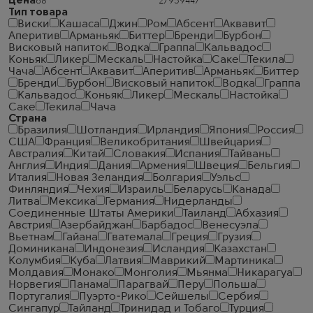
Цена
Тип товара
Виски
Кашаса
Джин
Ром
Абсент
Аквавит
Аперитив
Арманьяк
Биттер
Бренди
Бурбон
Висковый напиток
Водка
Граппа
Кальвадос
Коньяк
Ликер
Мескаль
Настойка
Саке
Текила
Чача
Абсент
Аквавит
Аперитив
Арманьяк
Биттер
Бренди
Бурбон
Висковый напиток
Водка
Граппа
Кальвадос
Коньяк
Ликер
Мескаль
Настойка
Саке
Текила
Чача
Страна
Бразилия
Шотландия
Ирландия
Япония
Россия
США
Франция
Великобритания
Швейцария
Австралия
Китай
Словакия
Испания
Тайвань
Англия
Индия
Дания
Армения
Швеция
Бельгия
Италия
Новая Зеландия
Болгария
Уэльс
Финляндия
Чехия
Израиль
Беларусь
Канада
Литва
Мексика
Германия
Нидерланды
Соединенные Штаты Америки
Таиланд
Абхазия
Австрия
Азербайджан
Барбадос
Венесуэла
Вьетнам
Гайана
Гватемала
Греция
Грузия
Доминикана
Индонезия
Исландия
Казахстан
Колумбия
Куба
Латвия
Маврикий
Мартиника
Молдавия
Монако
Монголия
Мьянма
Никарагуа
Норвегия
Панама
Парагвай
Перу
Польша
Португалия
Пуэрто-Рико
Сейшелы
Сербия
Сингапур
Тайланд
Тринидад и Тобаго
Турция