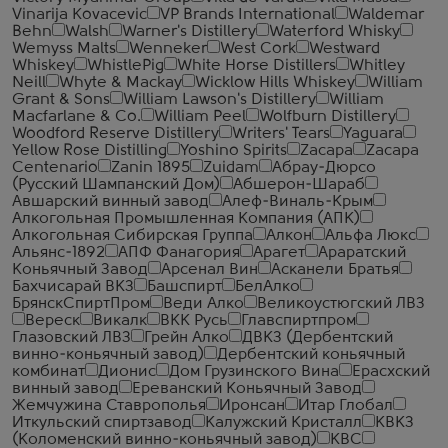
Vinarija Kovacevic
VP Brands International
Waldemar
Behn
Walsh
Warner's Distillery
Waterford Whisky
Wemyss Malts
Wenneker
West Cork
Westward
Whiskey
WhistlePig
White Horse Distillers
Whitley
Neill
Whyte & Mackay
Wicklow Hills Whiskey
William
Grant & Sons
William Lawson's Distillery
William
Macfarlane & Co.
William Peel
Wolfburn Distillery
Woodford Reserve Distillery
Writers' Tears
Yaguara
Yellow Rose Distilling
Yoshino Spirits
Zacapa
Zacapa
Centenario
Zanin 1895
Zuidam
Абрау-Дюрсо
(Русский Шампанский Дом)
Абшерон-Шараб
Авшарский винный завод
Алеф-Виналь-Крым
Алкогольная Промышленная Компания (АПК)
Алкогольная Сибирская Группа
Алкон
Альфа Люкс
Альянс-1892
АПФ Фанагория
Арагет
Араратский
Коньячный Завод
Арсенал Вин
Асканели Братья
Бахчисарай ВКЗ
Башспирт
БелАлко
БрянскСпиртПром
Веди Алко
Великоустюгский ЛВЗ
Вереск
Викалк
ВКК Русь
Главспиртпром
Глазовский ЛВЗ
Грейн Алко
ДВКЗ (Дербентский
винно-коньячный завод)
Дербентский коньячный
комбинат
Дионис
Дом Грузинского Вина
Ерасхский
винный завод
Ереванский Коньячный Завод
Жемчужина Ставрополья
Иронсан
Итар Глобал
Иткульский спиртзавод
Калужский Кристалл
КВКЗ
(Коломенский винно-коньячный завод)
КВС