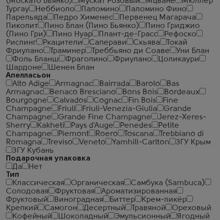
(Москато Бьянко)
Мускат Розовый
Мцване
Мюллер
Тургау
Неббиоло
Паломино
Паломино Фино
Парельяда
Педро Хименес
Первенец Магарача
Пиколит
Пино Блан (Пино Бьянко)
Пино Гриджио
(Пино Гри)
Пино Нуар
Плант-де-Грасс
Рефоско
Рислинг
Ркацители
Саперави
Скьява
Токай
Фриулано
Траминер
Треббьяно ди Соаве
Уни Блан
Фоль Бланш
Фраголино
Фриулано
Цоликаури
Шардоне
Шенен Блан
Апелласьон
Alto Adige
Armagnac
Bairrada
Barolo
Bas
Armagnac
Benaco Bresciano
Bons Bois
Bordeaux
Bourgogne
Calvados
Cognac
Fin Bois
Fine
Champagne
Friuli
Friuli-Venezia-Giulia
Grande
Champagne
Grande Fine Champagne
Jerez-Xeres-
Sherry
Kakheti
Pays d'Auge
Penedes
Petite
Champagne
Piemont
Roero
Toscana
Trebbiano di
Romagna
Treviso
Veneto
Yamhill-Carlton
ЗГУ Крым
ЗГУ Кубань
Подарочная упаковка
Да
Нет
Тип
Классическая
Органическая
Самбука (Sambuca)
Солодовая
Фруктовая
Ароматизированная
Фруктовый
Виноградная
Биттер
Крем-ликёр
Крепкий
Самогон
Десертный
Травяной
Ореховый
Кофейный
Шоколадный
Эмульсионный
Ягодный