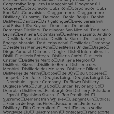
S.P.R. de R.L.
Contrabando
Cooley Distillery
Cooperativa Tequilera La Magdalena
Cooymans
Coquerel
Corporacion Cuba Ron
Corporacion Cuba
Ron S.A.
Courvoisier
Cragganmore
Cragganmore
Distillery
Cubaron
Dalmore
Daniel Bouju
Danish
Distillers
Darroze
Dartigalongue
David Sarajishvili
and Eniseli
De Kuyper
Deanston
Delamain
Demerara Distillers
Destiladora San Nicolas
Destilaria
Levira
Destileria Colombiana
Destileria Espiritu Andino
Destileria Santa Lucia
Destileria Sierra
Destileria y
Bodega Abasolo
Destilerias Acha
Destilerias Campeny
Destilerias Manuel Acha
Destilerias Unidas
Diageo
Diego Zamora
Dilmoor
Dingle
Distell International
Distil
Distilleria Bottega
Distilleria Caffo
Distilleria
Cristiani
Distilleria Marolo
Distilleria Negroni
Distilleria Sibona
Distillerie Berta
Distillerie des
Menhirs
Distillerie des Moisans
Distillerie Dillon
Distilleries de Matha
Dobbe
de JOY
du Coquerel
Tariquet
Don Julio
Douglas Laing
Douglas Laing & Co
Drambuie Liqueur Company
Dufftown Distillery
Dugladze W&S
Duh u Boci
Duncan Taylor and Co
Dunrobin Distilleries
Edinburgh Gin Distillery
Edradour
Egan's
Eigashima Shuzo
El Ron Prohibido
El
Supremo
Element Irish Whiskey
Elephant Gin
Ethical
Fabrica de Tequilas Finos
Fauconnier
Fettercairn
Distillery
Fifth Generation
Filliers
Finlandia Vodka
Worldwide LTD
Fleischmann's
Fontagard
Franciacorta