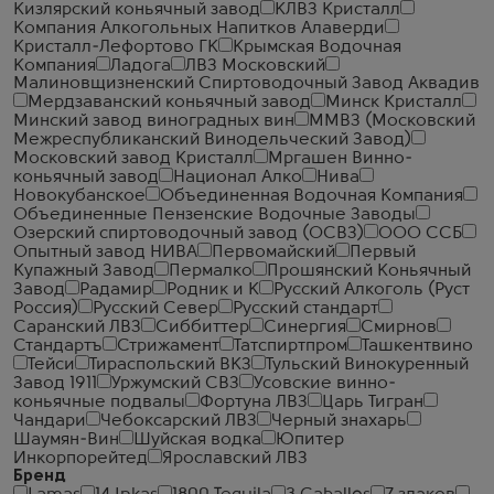
Кизлярский коньячный завод
КЛВЗ Кристалл
Компания Алкогольных Напитков Алаверди
Кристалл-Лефортово ГК
Крымская Водочная
Компания
Ладога
ЛВЗ Московский
Малиновщизненский Спиртоводочный Завод Аквадив
Мердзаванский коньячный завод
Минск Кристалл
Минский завод виноградных вин
ММВЗ (Московский
Межреспубликанский Винодельческий Завод)
Московский завод Кристалл
Мргашен Винно-
коньячный завод
Национал Алко
Нива
Новокубанское
Объединенная Водочная Компания
Объединенные Пензенские Водочные Заводы
Озерский спиртоводочный завод (ОСВЗ)
ООО ССБ
Опытный завод НИВА
Первомайский
Первый
Купажный Завод
Пермалко
Прошянский Коньячный
Завод
Радамир
Родник и К
Русский Алкоголь (Руст
Россия)
Русский Север
Русский стандарт
Саранский ЛВЗ
Сиббиттер
Синергия
Смирнов
Стандартъ
Стрижамент
Татспиртпром
Ташкентвино
Тейси
Тираспольский ВКЗ
Тульский Винокуренный
Завод 1911
Уржумский СВЗ
Усовские винно-
коньячные подвалы
Фортуна ЛВЗ
Царь Тигран
Чандари
Чебоксарский ЛВЗ
Черный знахарь
Шаумян-Вин
Шуйская водка
Юпитер
Инкорпорейтед
Ярославский ЛВЗ
Бренд