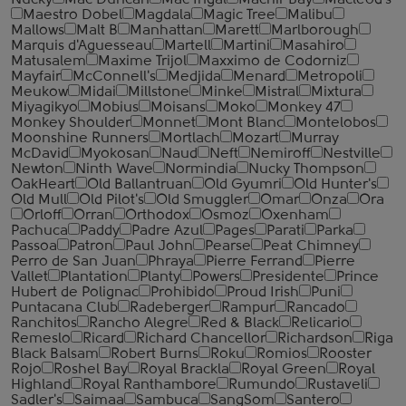
Nucky
Mac Duncan
Mac Ingal
Machir Bay
Macleod's
Maestro Dobel
Magdala
Magic Tree
Malibu
Mallows
Malt B
Manhattan
Marett
Marlborough
Marquis d'Aguesseau
Martell
Martini
Masahiro
Matusalem
Maxime Trijol
Maxximo de Codorniz
Mayfair
McConnell's
Medjida
Menard
Metropoli
Meukow
Midai
Millstone
Minke
Mistral
Mixtura
Miyagikyo
Mobius
Moisans
Moko
Monkey 47
Monkey Shoulder
Monnet
Mont Blanc
Montelobos
Moonshine Runners
Mortlach
Mozart
Murray
McDavid
Myokosan
Naud
Neft
Nemiroff
Nestville
Newton
Ninth Wave
Normindia
Nucky Thompson
OakHeart
Old Ballantruan
Old Gyumri
Old Hunter's
Old Mull
Old Pilot's
Old Smuggler
Omar
Onza
Ora
Orloff
Orran
Orthodox
Osmoz
Oxenham
Pachuca
Paddy
Padre Azul
Pages
Parati
Parka
Passoa
Patron
Paul John
Pearse
Peat Chimney
Perro de San Juan
Phraya
Pierre Ferrand
Pierre
Vallet
Plantation
Planty
Powers
Presidente
Prince
Hubert de Polignac
Prohibido
Proud Irish
Puni
Puntacana Club
Radeberger
Rampur
Rancado
Ranchitos
Rancho Alegre
Red & Black
Relicario
Remeslo
Ricard
Richard Chancellor
Richardson
Riga
Black Balsam
Robert Burns
Roku
Romios
Rooster
Rojo
Roshel Bay
Royal Brackla
Royal Green
Royal
Highland
Royal Ranthambore
Rumundo
Rustaveli
Sadler's
Saimaa
Sambuca
SangSom
Santero