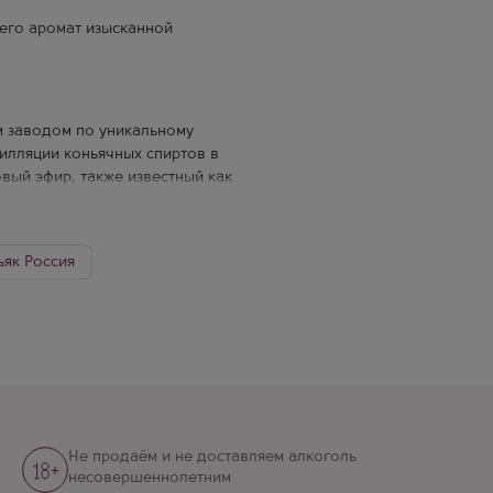
 его аромат изысканной
м заводом по уникальному
тилляции коньячных спиртов в
овый эфир, также известный как
и бархатистым. Выдержка
да. Кизляр — это дагестанский
 пункт, соединяющий Восток и
ьяк Россия
ми из местных сортов
, восхищался продукцией
другую пьёшь — по третьей
нтливый винодел Давид
его фрактория превратилась в
дня является одним из самых
х алкогольных напитков на
Не продаём и не доставляем алкоголь
ьном рецепте всей продукции,
несовершеннолетним