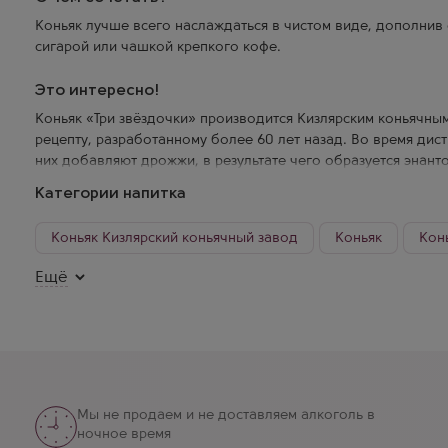
Коньяк лучше всего наслаждаться в чистом виде, дополнив
сигарой или чашкой крепкого кофе.
Это интересно!
Коньяк «Три звёздочки» производится Кизлярским коньячны
рецепту, разработанному более 60 лет назад. Во время дис
них добавляют дрожжи, в результате чего образуется энант
«коньячное масло», которое делает напиток более мягким 
Категории напитка
коньяка проходит в дубовых бочках и длится минимум три го
город с историей, начавшейся в XVII веке. Этот населённый
Коньяк Кизлярский коньячный завод
Коньяк
Кон
Кавказ, всегда славился крепкими напитками, произведённы
винограда. Пётр I, известный знаток алкогольных напитков
Коньяк Россия Дагестан
Коньяк Россия 0,1
Ещё
кизлярских виноделов: «Как чару пьёшь — другой хочется, 
душа горит».
Кизлярские коньяки стали известны в 1885 году, когда тала
Сараджев решил объединить несколько винокурен. Вскоре 
крупный завод — Кизлярский коньячный завод, который сего
престижных, уважаемых и известных производителей крепки
Мы не продаем и не доставляем алкоголь в
российском рынке. Секрет успеха ККЗ заключается в уникал
ночное время