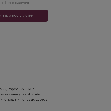
знать о поступлении
гкий, гармоничный, с
гом послевкусии. Аромат
винограда и полевых цветов.