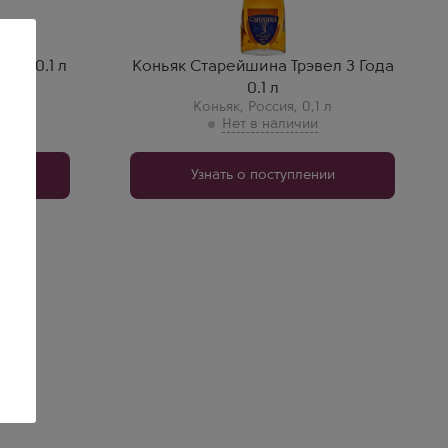
Старейшина
Регион
Ставропольский край
ода 0.1 л
Коньяк Старейшина Трэвел 3 Года
 л
0.1 л
Коньяк
,
Россия
,
0,1 л
ии
Узнать о поступлении