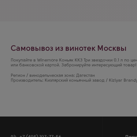
а также в уважении к старинным традициям, гармонично с
технологиями производства алкогольных напитков.
Самовывоз из винотек Москвы
Покупайте в Winemore Коньяк ККЗ Три звездочки 0.1 л по це
или банковской картой. Забронируйте интересующий товар!
Регион / винодельческая зона: Дагестан
Производитель: Кизлярский коньячный завод / Kizlyar Brandy