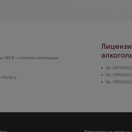
очетающимся с передовыми
Лицензи
алкогол
не 189 ₽ с оплатой наличными
№ 50РПА0024
№ 77РПА0015
 Factory
№ 77РПА0015