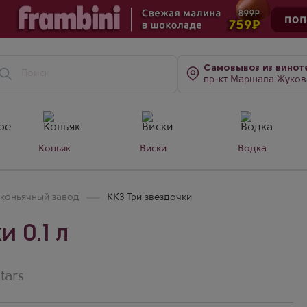
Самовывоз
из винот
пр-кт Маршала Жукова, д. 7
Коньяк
Виски
Водка
 коньячный завод
ККЗ Три звездочки
 0.1 л
tars