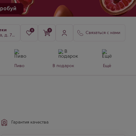
еки
0
0
Связаться с нами
8, к. 3
Пиво
В подарок
Ещё
Гарантия качества