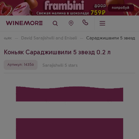
оньяк
David Sarajishvili and Eniseli
Сараджишвили 5 звезд
Коньяк Сараджишвили 5 звезд 0.2 л
Артикул: 14356
Sarajishvili 5 stars