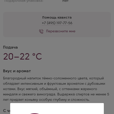
Подарочная упаковка:
Нет
Помощь кависта
+7 (495) 197-77-56
Перезвоните мне
Подача
20–22 °C
Вкус и аромат
Благородный напиток тёмно-соломенного цвета, который
обладает интенсивным и фруктовым ароматом с дубовыми
нотами. Вкус мягкий, объёмный, с оттенками жареного
миндаля и свежего винограда. Выдержка спиртов не менее 5
лет придает коньяку особую глубину и сложность.
С чем сочетать?