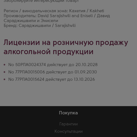
Забронируйте интересующий товар!
Регион / винодельческая зона: Кахетия / Kakheti
Производитель: David Sarajishvili and Eniseli / Давид
Сараджишвили и Энисели
Бренд: Сараджишвили / Sarajishvili
Лицензии на розничную продажу
алкогольной продукции
№ 50РПА0024374 действует до 20.10.2028
№ 77РПА0015006 действует до 01.09.2030
№ 77РПА0015624 действует до 13.10.2026
Покупка
Гарантии
Консультации