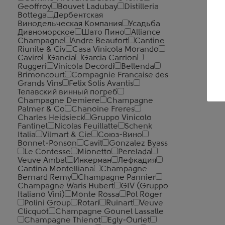
Geoffroy
Bouvet Ladubay
Distilleria
Bottega
Дербентская
Винодельческая Компания
Усадьба
Дивноморское
Шато Пино
Alliance
Champagne
Andre Beaufort
Cantine
Riunite & Civ
Casa Vinicola Morando
Caviro
Gancia
Garcia Carrion
Ruggeri
Vinicola Decordi
Bellenda
Brimoncourt
Compagnie Francaise des
Grands Vins
Felix Solis Avantis
Телавский винный погреб
Champagne Demiere
Champagne
Palmer & Co
Chanoine Freres
Charles Heidsieck
Gruppo Vinicolo
Fantinel
Nicolas Feuillatte
Schenk
Italia
Vilmart & Cie
Союз-Вино
Bonnet-Ponson
Cavit
Gonzalez Byass
Le Contesse
Mionetto
Perelada
Veuve Ambal
Инкерман
Лефкадия
Cantina Montelliana
Champagne
Bernard Remy
Champagne Pannier
Champagne Waris Hubert
GIV (Gruppo
Italiano Vini)
Monte Rossa
Pol Roger
Polini Group
Rotari
Ruinart
Veuve
Clicquot
Champagne Gounel Lassalle
Champagne Thienot
Egly-Ouriet