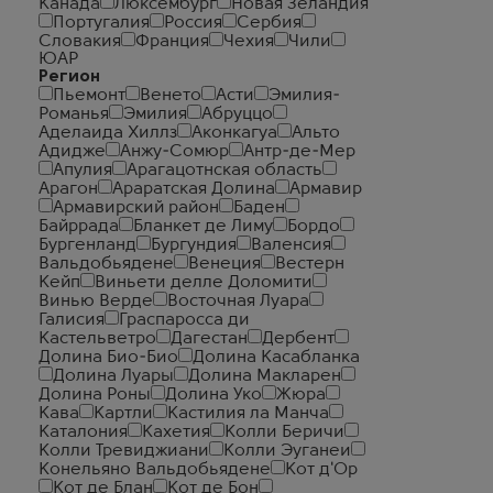
Канада
Люксембург
Новая Зеландия
Португалия
Россия
Сербия
Словакия
Франция
Чехия
Чили
ЮАР
Регион
Пьемонт
Венето
Асти
Эмилия-
Романья
Эмилия
Абруццо
Аделаида Хиллз
Аконкагуа
Альто
Адидже
Анжу-Сомюр
Антр-де-Мер
Апулия
Арагацотнская область
Арагон
Араратская Долина
Армавир
Армавирский район
Баден
Байррада
Бланкет де Лиму
Бордо
Бургенланд
Бургундия
Валенсия
Вальдобьядене
Венеция
Вестерн
Кейп
Виньети делле Доломити
Винью Верде
Восточная Луара
Галисия
Граспаросса ди
Кастельветро
Дагестан
Дербент
Долина Био-Био
Долина Касабланка
Долина Луары
Долина Макларен
Долина Роны
Долина Уко
Жюра
Кава
Картли
Кастилия ла Манча
Каталония
Кахетия
Колли Беричи
Колли Тревиджиани
Колли Эуганеи
Конельяно Вальдобьядене
Кот д'Ор
Кот де Блан
Кот де Бон