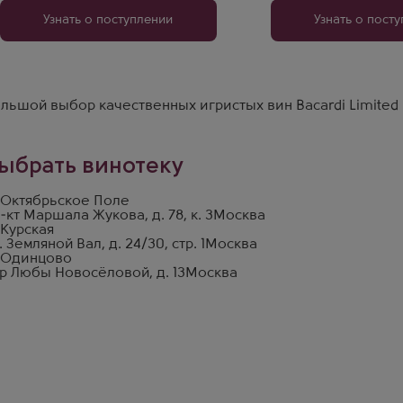
Узнать о поступлении
Узнать о пост
льшой выбор качественных игристых вин Bacardi Limited п
ыбрать винотеку
 Октябрьское Поле
-кт Маршала Жукова, д. 78, к. 3
Москва
 Курская
. Земляной Вал, д. 24/30, стр. 1
Москва
 Одинцово
р Любы Новосёловой, д. 13
Москва