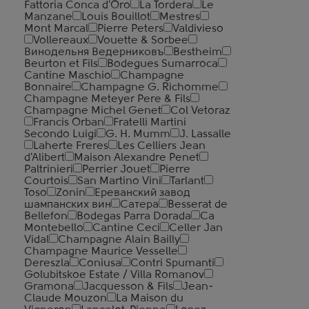
Fattoria Conca d'Oro
La Tordera
Le
Manzane
Louis Bouillot
Mestres
Mont Marcal
Pierre Peters
Valdivieso
Vollereaux
Vouette & Sorbee
Винодельня Ведерниковъ
Bestheim
Beurton et Fils
Bodegues Sumarroca
Cantine Maschio
Champagne
Bonnaire
Champagne G. Richomme
Champagne Meteyer Pere & Fils
Champagne Michel Genet
Col Vetoraz
Francis Orban
Fratelli Martini
Secondo Luigi
G. H. Mumm
J. Lassalle
Laherte Freres
Les Celliers Jean
d'Alibert
Maison Alexandre Penet
Paltrinieri
Perrier Jouet
Pierre
Courtois
San Martino Vini
Tarlant
Toso
Zonin
Ереванский завод
шампанских вин
Сатера
Besserat de
Bellefon
Bodegas Parra Dorada
Ca
Montebello
Cantine Ceci
Celler Jan
Vidal
Champagne Alain Bailly
Champagne Maurice Vesselle
Dereszla
Coniusa
Contri Spumanti
Golubitskoe Estate / Villa Romanov
Gramona
Jacquesson & Fils
Jean-
Claude Mouzon
La Maison du