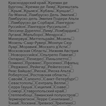
Краснодарский край
Креман де
Бургонь
Креман де Лиму
Кремшталь
Крым
Крымск
Кубань
Куншаг
Ла-Манча
Ламбруско Дель Эмилия
Ламбруско дель Эмилия Подери Альти
Ламбруско ди Сорбара
Лангедок-
Руссийон
Лангедок-Руссильон
Лессини Дурелло
Лиму
Ломбардия
Лугана
Мальборо
Мендоса
Минервуа
Миттельрайн
Мозель
Мозель-Саар-Рувер
Монлуи Сюр
Луар
Моравия
Москато д'Асти
Московская Область
Нижняя Австрия
Новороссийск
Ольтрепо Павезе
Онтарио
Пенедес
Пиньолетто
Помино
Прованс
Просекко
Пфальц
Реджано
Рейнгау
Рейнгессен
Риас Байшас
Риоха
Риоха Альта
Робертсон
Ростовская область
Савойя
Саленто
Санкт-Петербург
Севастополь
Сентраль Велли
Серра Гауша
Сицилия
Соаве
Сомюр
Ставропольский край
Стелленбош
Таманский полуостров
Терменрегион
Терре Сичилиане
Токай
Тоскана
Тревизо
Трентино