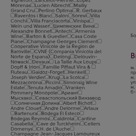
Vigneron
Lancelot-Pienne
Lopez
Morenas
Lucien Albrecht
Mailly
Grand Cru
Perlino Optima
R. Gerbaux
Raventos i Blanc
Salon
Sorevi
Villa
Conchi
Villa Franciacorta
Vinispa
Wein und Wasser
Цимлянские Вина
Alexandre Bonnet
Antech
Armenia
Бо
Wine
Barton & Guestier
Casa Coste
Piane
Champagne Georges Clement
Cooperative Vinicole de la Region de
Baroville
CVNE (Compania Vinicola del
В
Norte de Espana)
Delong
Delouvin-
Nowack
Devaux
La Taille Aux Loups
Dopff & Irion
Famille Piffaut Vins &
м.
Fluteau
Gaidoz-Forget
Henkell
пр
Joseph Verdier
Krug
La Scolca
м.
ул
Mezzacorona
Piccini
Simonsig Wine
м.
Estate
Tenuta Amadio
Vranken
б-
Pommery Monopole
Ариант
Мысхако
Севастопольский Винзавод
Солнечная Долина
Albert Bichot
Andre Clouet
Andre Delorme
Arlaux
Bartenura
Bodega El Esteco
Bodegas Reymos
Caldirola
Cantine
Casabella
Cave de Turckheim
Cellers
Domenys
CH. de L'Auche
Champagne Jean-Jacques Lamoureux