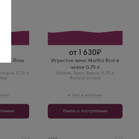
Бренд
Martini
Сорт винограда
Глера
Регион
Пьемонт
Миронов Степан
Очень освежающее и легкое
долгим
шампанское.
с малины и
у!
от 1 630
rtini Rose
Игристое вино Martini Brut в
чехле 0.75 л
озовое
,
0,75 л
Италия
,
Брют
,
Белое
,
0,75 л
ited
Bacardi Limited
уплении
Узнать о поступлении