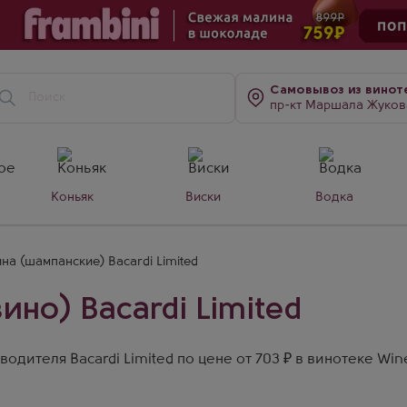
Самовывоз
из винот
пр-кт Маршала Жукова, д. 7
Коньяк
Виски
Водка
на (шампанские) Bacardi Limited
но) Bacardi Limited
одителя Bacardi Limited по цене от 703 ₽ в винотеке Wi