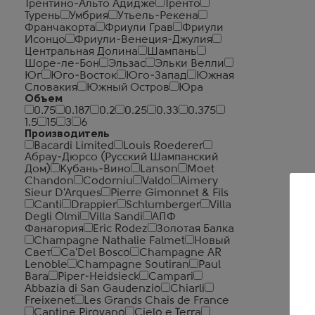
Трентино-Альто Адидже
Тренто
Турень
Умбрия
Утьель-Рекена
Франчакорта
Фриули Грав
Фриули
Исонцо
Фриули-Венеция-Джулия
Центральная Долина
Шампань
Шоре-ле-Бон
Эльзас
Эльки Велли
Юг
Юго-Восток
Юго-Запад
Южная
Словакия
Южный Остров
Юра
Объем
0.75
0.187
0.2
0.25
0.33
0.375
1.5
15
3
6
Производитель
Bacardi Limited
Louis Roederer
Абрау-Дюрсо (Русский Шампанский
Дом)
Кубань-Вино
Lanson
Moet
Chandon
Codorniu
Valdo
Aimery
Sieur D'Arques
Pierre Gimonnet & Fils
Canti
Drappier
Schlumberger
Villa
Degli Olmi
Villa Sandi
АПФ
Фанагория
Eric Rodez
Золотая Балка
Champagne Nathalie Falmet
Новый
Свет
Ca'Del Bosco
Champagne AR
Lenoble
Champagne Soutiran
Paul
Bara
Piper-Heidsieck
Campari
Abbazia di San Gaudenzio
Chiarli
Freixenet
Les Grands Chais de France
Cantine Pirovano
Cielo e Terra