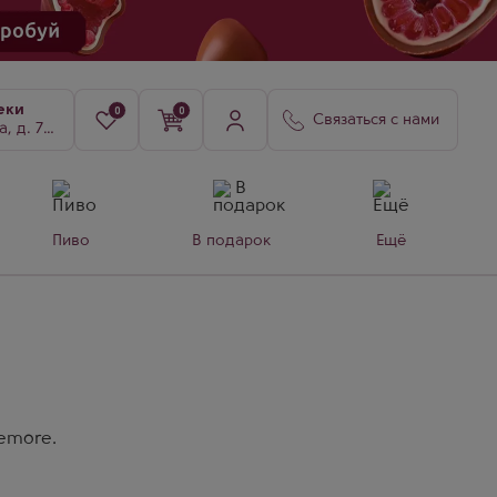
еки
0
0
Связаться с нами
8, к. 3
Пиво
В подарок
Ещё
nemore.