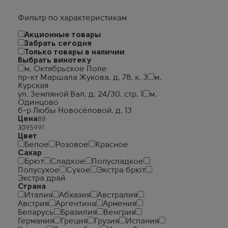
Фильтр по характеристикам
Акционные товары
Забрать сегодня
Только товары в наличии
Выбрать винотеку
м. Октябрьское Поле
пр-кт Маршала Жукова. д. 78. к. 3
м.
Курская
ул. Земляной Вал. д. 24/30. стр. 1
м.
Одинцово
б-р Любы Новосёловой. д. 13
Цена
Цвет
Белое
Розовое
Красное
Сахар
Брют
Сладкое
Полусладкое
Полусухое
Сухое
Экстра брют
Экстра драй
Страна
Италия
Абхазия
Австралия
Австрия
Аргентина
Армения
Беларусь
Бразилия
Венгрия
Германия
Греция
Грузия
Испания