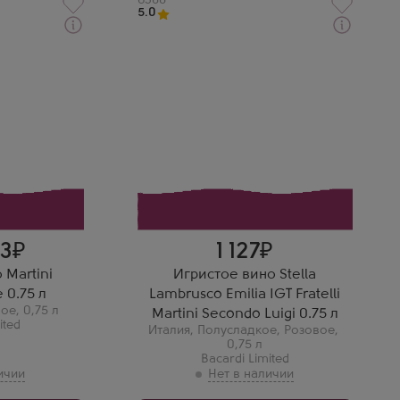
Артикул
6388
5.0
 вино
Розовое Полусладкое Игристое
ехол
вино
Стелла Ламбруско Эмилия IGT
Фрателли Мартини Секондо
Луиджи
Производитель
Bacardi Limited
Бренд
Martini
Сорт винограда
Ламбруско
Регион
ими
Эмилия, Эмилия-Романья
и, просто
Максим В.
ке.
Стелла Ламбруско —
веселое, ягодное и очень
83
1 127
легкое. Для большой
компании — просто супер.
 Martini
Игристое вино Stella
 0.75 л
Lambrusco Emilia IGT Fratelli
лое
,
0,75 л
Martini Secondo Luigi 0.75 л
ited
Италия
,
Полусладкое
,
Розовое
,
0,75 л
Bacardi Limited