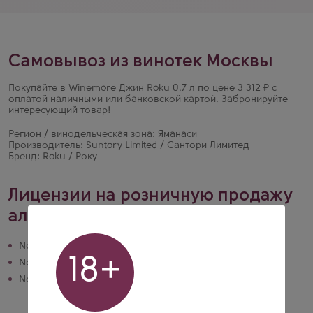
Самовывоз из винотек Москвы
Покупайте в Winemore Джин Roku 0.7 л по цене 3 312 ₽ с
оплатой наличными или банковской картой. Забронируйте
интересующий товар!
Регион / винодельческая зона: Яманаси
Производитель: Suntory Limited / Сантори Лимитед
Бренд: Roku / Року
Лицензии на розничную продажу
алкогольной продукции
№ 50РПА0024374 действует до 20.10.2028
18+
№ 77РПА0015006 действует до 01.09.2030
№ 77РПА0015624 действует до 13.10.2026