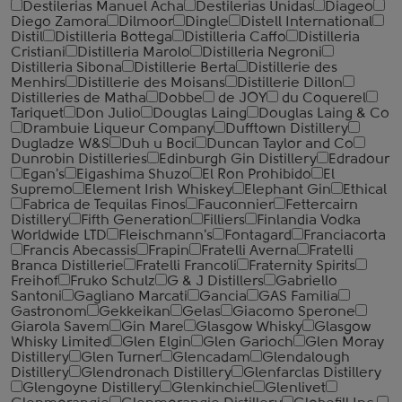
Destilerias Manuel Acha
Destilerias Unidas
Diageo
Diego Zamora
Dilmoor
Dingle
Distell International
Distil
Distilleria Bottega
Distilleria Caffo
Distilleria
Cristiani
Distilleria Marolo
Distilleria Negroni
Distilleria Sibona
Distillerie Berta
Distillerie des
Menhirs
Distillerie des Moisans
Distillerie Dillon
Distilleries de Matha
Dobbe
de JOY
du Coquerel
Tariquet
Don Julio
Douglas Laing
Douglas Laing & Co
Drambuie Liqueur Company
Dufftown Distillery
Dugladze W&S
Duh u Boci
Duncan Taylor and Co
Dunrobin Distilleries
Edinburgh Gin Distillery
Edradour
Egan's
Eigashima Shuzo
El Ron Prohibido
El
Supremo
Element Irish Whiskey
Elephant Gin
Ethical
Fabrica de Tequilas Finos
Fauconnier
Fettercairn
Distillery
Fifth Generation
Filliers
Finlandia Vodka
Worldwide LTD
Fleischmann's
Fontagard
Franciacorta
Francis Abecassis
Frapin
Fratelli Averna
Fratelli
Branca Distillerie
Fratelli ‎Francoli
Fraternity Spirits
Freihof
Fruko Schulz
G & J Distillers
Gabriello
Santoni
Gagliano Marcati
Gancia
GAS Familia
Gastronom
Gekkeikan
Gelas
Giacomo Sperone
Giarola Savem
Gin Mare
Glasgow Whisky
Glasgow
Whisky Limited
Glen Elgin
Glen Garioch
Glen Moray
Distillery
Glen Turner
Glencadam
Glendalough
Distillery
Glendronach Distillery
Glenfarclas Distillery
Glengoyne Distillery
Glenkinchie
Glenlivet