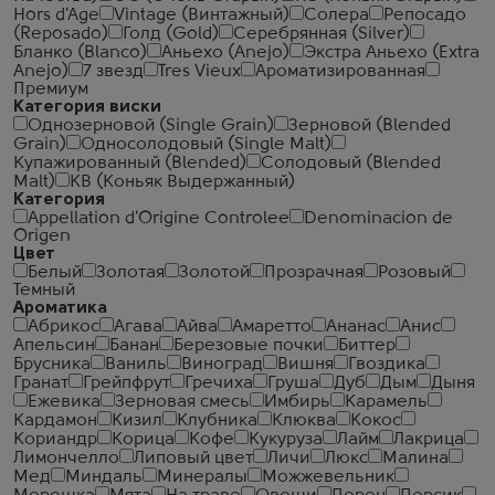
Hors d'Age
Vintage (Винтажный)
Солера
Репосадо
(Reposado)
Голд (Gold)
Серебрянная (Silver)
Бланко (Blanco)
Аньехо (Anejo)
Экстра Аньехо (Extra
Anejo)
7 звезд
Tres Vieux
Ароматизированная
Премиум
Категория виски
Однозерновой (Single Grain)
Зерновой (Blended
Grain)
Односолодовый (Single Malt)
Купажированный (Blended)
Солодовый (Blended
Malt)
КВ (Коньяк Выдержанный)
Категория
Appellation d'Origine Controlee
Denominacion de
Origen
Цвет
Белый
Золотая
Золотой
Прозрачная
Розовый
Темный
Ароматика
Абрикос
Агава
Айва
Амаретто
Ананас
Анис
Апельсин
Банан
Березовые почки
Биттер
Брусника
Ваниль
Виноград
Вишня
Гвоздика
Гранат
Грейпфрут
Гречиха
Груша
Дуб
Дым
Дыня
Ежевика
Зерновая смесь
Имбирь
Карамель
Кардамон
Кизил
Клубника
Клюква
Кокос
Кориандр
Корица
Кофе
Кукуруза
Лайм
Лакрица
Лимончелло
Липовый цвет
Личи
Люкс
Малина
Мед
Миндаль
Минералы
Можжевельник