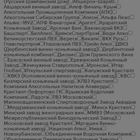
(Русский Шампанский Дом)
Абшерон-Шараб
Авшарский винный завод
Алеф-Виналь-Крым
Алкогольная Промышленная Компания (АПК)
Алкогольная Сибирская Группа
Алкон
Альфа Люкс
Альянс-1892
АПФ Фанагория
Арагет
Араратский
Коньячный Завод
Арсенал Вин
Бахчисарай ВКЗ
Башспирт
БелАлко
БрянскСпиртПром
Веди Алко
Великоустюгский ЛВЗ
Вереск
Викалк
ВКК Русь
Главспиртпром
Глазовский ЛВЗ
Грейн Алко
ДВКЗ
(Дербентский винно-коньячный завод)
Дербентский
коньячный комбинат
Дионис
Дом Грузинского Вина
Ерасхский винный завод
Ереванский Коньячный
Завод
Жемчужина Ставрополья
Иронсан
Итар
Глобал
Иткульский спиртзавод
Калужский Кристалл
КВКЗ (Коломенский винно-коньячный завод)
КВС
Кизлярский коньячный завод
КЛВЗ Кристалл
Компания Алкогольных Напитков Алаверди
Кристалл-Лефортово ГК
Крымская Водочная
Компания
Ладога
ЛВЗ Московский
Малиновщизненский Спиртоводочный Завод Аквадив
Мердзаванский коньячный завод
Минск Кристалл
Минский завод виноградных вин
ММВЗ (Московский
Межреспубликанский Винодельческий Завод)
Московский завод Кристалл
Мргашен Винно-
коньячный завод
Национал Алко
Нива
Новокубанское
Объединенная Водочная Компания
Объединенные Пензенские Водочные Заводы