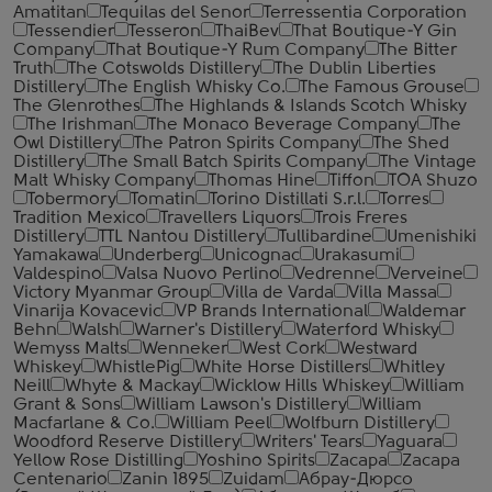
Amatitan
Tequilas del Senor
Terressentia Corporation
Tessendier
Tesseron
ThaiBev
That Boutique-Y Gin
Company
That Boutique-Y Rum Company
The Bitter
Truth
The Cotswolds Distillery
The Dublin Liberties
Distillery
The English Whisky Co.
The Famous Grouse
The Glenrothes
The Highlands & Islands Scotch Whisky
The Irishman
The Monaco Beverage Company
The
Owl Distillery
The Patron Spirits Company
The Shed
Distillery
The Small Batch Spirits Company
The Vintage
Malt Whisky Company
Thomas Hine
Tiffon
TOA Shuzo
Tobermory
Tomatin
Torino Distillati S.r.l.
Torres
Tradition Mexico
Travellers Liquors
Trois Freres
Distillery
TTL Nantou Distillery
Tullibardine
Umenishiki
Yamakawa
Underberg
Unicognac
Urakasumi
Valdespino
Valsa Nuovo Perlino
Vedrenne
Verveine
Victory Myanmar Group
Villa de Varda
Villa Massa
Vinarija Kovacevic
VP Brands International
Waldemar
Behn
Walsh
Warner's Distillery
Waterford Whisky
Wemyss Malts
Wenneker
West Cork
Westward
Whiskey
WhistlePig
White Horse Distillers
Whitley
Neill
Whyte & Mackay
Wicklow Hills Whiskey
William
Grant & Sons
William Lawson's Distillery
William
Macfarlane & Co.
William Peel
Wolfburn Distillery
Woodford Reserve Distillery
Writers' Tears
Yaguara
Yellow Rose Distilling
Yoshino Spirits
Zacapa
Zacapa
Centenario
Zanin 1895
Zuidam
Абрау-Дюрсо