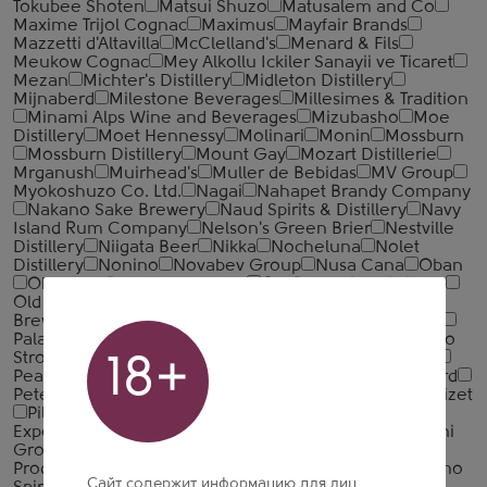
Tokubee Shoten
Matsui Shuzo
Matusalem and Co
Maxime Trijol Cognac
Maximus
Mayfair Brands
Mazzetti d'Altavilla
McClelland's
Menard & Fils
Meukow Cognac
Mey Alkollu Ickiler Sanayii ve Ticaret
Mezan
Michter's Distillery
Midleton Distillery
Mijnaberd
Milestone Beverages
Millesimes & Tradition
Minami Alps Wine and Beverages
Mizubasho
Moe
Distillery
Moet Hennessy
Molinari
Monin
Mossburn
Mossburn Distillery
Mount Gay
Mozart Distillerie
Mrganush
Muirhead's
Muller de Bebidas
MV Group
Myokoshuzo Co. Ltd.
Nagai
Nahapet Brandy Company
Nakano Sake Brewery
Naud Spirits & Distillery
Navy
Island Rum Company
Nelson's Green Brier
Nestville
Distillery
Niigata Beer
Nikka
Nocheluna
Nolet
Distillery
Nonino
Novabev Group
Nusa Cana
Oban
Ohanyan Brandy Company
Old Bushmills Distillery
Old Pulteney
Oliver and Oliver
Olmeca
Ota Sake
Brewery
Otard
Oxenham & Cy
Ozeki Corporation
Palavani
Palenque Tragalumbare
Palirna u Zeleneho
Stromu
Pallini
Parichskaya vinarnya
Pearse Lyons
18+
Peat's Beast
Penderyn
Pere Magloire
Pernod Ricard
Peter Busch
Peyrat
Piccadily Distilleries
Pierre Croizet
Pilzer
Pisquera de Chile
Pitu – Importadora
Exportadora
Podrum Palic 1896
Poli Distillerie
Polini
Group
Portobello
Private Distillery Bimmerle KG
Productos Finos De Agave
Proper No. Twelve
Proximo
Сайт содержит информацию для лиц