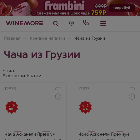
Главная
Крепкие напитки
Чача из Грузии
Чача из Грузии
Чача
Асканели Братья
Артикул
12575
Артикул
12573
Через 1-2 дня
Через 1-2 дня
от 9
от 9
Чача
Чача
шт.
шт.
Askaneli Premium
Askaneli Premium Dora в
Saperavi Muscat в
подарочной коробке
подарочной коробке
Производитель
Производитель
Асканели Братья
Асканели Братья
Бренд
Бренд
Dora
Чача Асканели Премиум
Чача Асканели Премиум
Askaneli
Регион