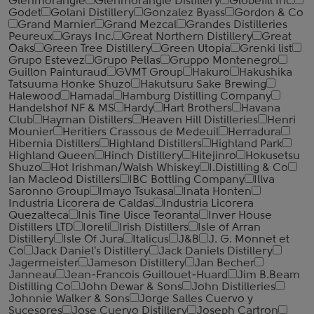
Glenmorangie
Glenmorangie Distillery
Globefill Inc.
Godet
Golani Distillery
Gonzalez Byass
Gordon & Co
Grand Marnier
Grand Mezcal
Grandes Distilleries
Peureux
Grays Inc.
Great Northern Distillery
Great
Oaks
Green Tree Distillery
Green Utopia
Grenki list
Grupo Estevez
Grupo Pellas
Gruppo Montenegro
Guillon Painturaud
GVMT Group
Hakuro
Hakushika
Tatsuuma Honke Shuzo
Hakutsuru Sake Brewing
Halewood
Hamada
Hamburg Distilling Company
Handelshof NF & MS
Hardy
Hart Brothers
Havana
Club
Hayman Distillers
Heaven Hill Distilleries
Henri
Mounier
Heritiers Crassous de Medeuil
Herradura
Hibernia Distillers
Highland Distillers
Highland Park
Highland Queen
Hinch Distillery
Hitejinro
Hokusetsu
Shuzo
Hot Irishman/Walsh Whiskey
I.Distilling & Co
Ian Macleod Distillers
IBC Bottling Company
Illva
Saronno Group
Imayo Tsukasa
Inata Honten
Industria Licorera de Caldas
Industria Licorera
Quezalteca
Inis Tine Uisce Teoranta
Inver House
Distillers LTD
Ioreli
Irish Distillers
Isle of Arran
Distillery
Isle Of Jura
Italicus
J&B
J. G. Monnet et
Co
Jack Daniel's Distillery
Jack Daniels Distillery
Jagermeister
Jameson Distillery
Jan Becher
Janneau
Jean-Francois Guillouet-Huard
Jim B.Beam
Distilling Co
John Dewar & Sons
John Distilleries
Johnnie Walker & Sons
Jorge Salles Cuervo y
Sucesores
Jose Cuervo Distillery
Joseph Cartron