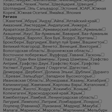
Уэльс
Фиджи
Филиппины
Финляндия
Франция
Хорватия
Чехия
Чили
Швейцария
Швеция
Шотландия
Эль Сальвадор
Эстония
ЮАР
Южная
Корея
Южная Осетия
Ямайка
Япония
Регион
Кахетия
Абруа
Аидзу
Айла
Алтайский край
Амазония
Амстердам
Андалусия
Анжера
Араратская Долина
Армавирский район
Арманьяк
Ахашени
Ахус
Ба-Арманьяк
Бавария
Баз-Арманьяк
Байррада
Бароло
Бон Буа
Бордо
Бретань
Броксберн
Бургундия
Валул луй Траян
Вашингтон
Великий Новгород
Венето
Венеция
Виктория
Вологодская область
Воронежская область
Восточное побережье
Вудфорд
Гавана
Гасконь
Глазго
Гран Фин Шампань
Гранд Шампань
Графство
Антрим
Графство Даун
Графство Корк
Графство
Уэстмит
Гурия
Гурия / Озургети
Дагестан
Демерара
Дербент
Долина Эльки
Дублин
Дуранго
Ереван
Зальцбург
Западное Высокогорье
Ивановская Область
Йонедзава
Казань
Калабрия
Калининград
Кампания
Карловы Вары
Каталония
Кентукки
Киото
Кодру
Кокимбо
Коньяк
Копенгаген
Краснодарский край
Крым
Кэмпбелтаун
Ламбей
Ленинградская область
Лигурия
Лимпопо
Литрим
Ломбардия
Лондон
Лоуленд (Равнина)
Луизиана
Мадрид
Макуба
Малага
Мариинск
Марсель
Мартиника
Мельбурн