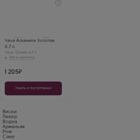
Чача
Askaneli Gold
Производитель
Асканели Братья
Бренд
Askaneli
Регион
Чача Асканели Золотая
Кахетия
0.7 л
Чача
,
Грузия
,
0,7 л
1 205
Узнать о поступлении
Виски
Ликер
Водка
Арманьяк
Ром
Саке