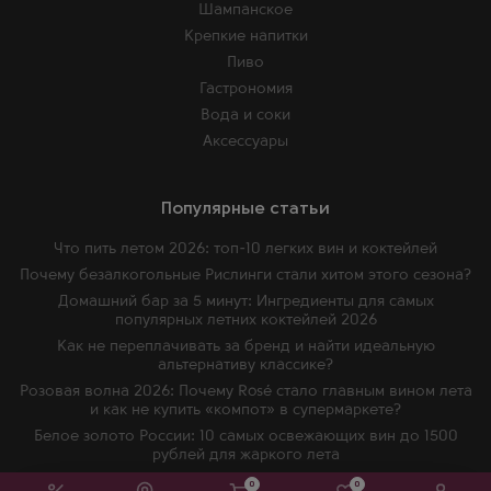
Шампанское
Крепкие напитки
Пиво
Гастрономия
Вода и соки
Аксессуары
Популярные статьи
Что пить летом 2026: топ-10 легких вин и коктейлей
Почему безалкогольные Рислинги стали хитом этого сезона?
Домашний бар за 5 минут: Ингредиенты для самых
популярных летних коктейлей 2026
Как не переплачивать за бренд и найти идеальную
альтернативу классике?
Розовая волна 2026: Почему Rosé стало главным вином лета
и как не купить «компот» в супермаркете?
Белое золото России: 10 самых освежающих вин до 1500
рублей для жаркого лета
Шампанское (Champagne): полное руководство по
0
0