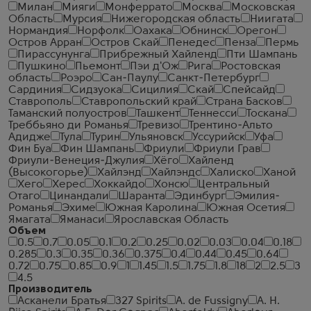
Милан
Мияги
Монферрато
Москва
Московская
Область
Мурсия
Нижегородская область
Ниигата
Нормандия
Норфолк
Оахака
Обнинск
Орегон
Остров Арран
Остров Скай
Пенедес
Пенза
Пермь
Пирассунунга
Прибрежный Хайленд
Пти Шампань
Пушкино
Пьемонт
Пэи д'Ож
Рига
Ростовская
область
Роэро
Сан-Паулу
Санкт-Петербург
Сардиния
Сидзуока
Сицилия
Скай
Спейсайд
Ставрополь
Ставропольский край
Страна Басков
Таманский полуостров
Ташкент
Теннесси
Тоскана
Треббьяно ди Романья
Тревизо
Трентино-Альто
Адидже
Тула
Турин
Ульяновск
Уссурийск
Уфа
Фин Буа
Фин Шампань
Фриули
Фриули Грав
Фриули-Венеция-Джулия
Хёго
Хайленд
(Высокогорье)
Хайлэнд
Хайлэндс
Халиско
Ханой
Хего
Херес
Хоккайдо
Хонсю
Центральный
Отаго
Цинандали
Шаранта
Эдинбург
Эмилия-
Романья
Эхиме
Южная Каролина
Южная Осетия
Ямагата
Яманаси
Ярославская Область
Объем
0.5
0.7
0.05
0.1
0.2
0.25
0.02
0.03
0.04
0.18
0.285
0.3
0.35
0.36
0.375
0.4
0.44
0.45
0.64
0.72
0.75
0.85
0.9
1
1.45
1.5
1.75
1.8
18
2
2.5
3
4.5
Производитель
Асканели Братья
327 Spirits
A. de Fussigny
A. H.