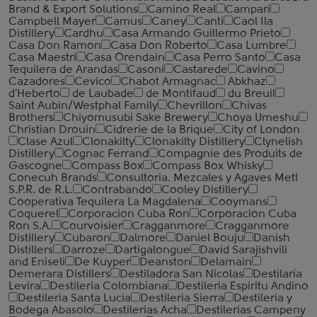
Brand & Export Solutions
Camino Real
Campari
Campbell Mayer
Camus
Caney
Canti
Caol Ila
Distillery
Cardhu
Casa Armando Guillermo Prieto
Casa Don Ramon
Casa Don Roberto
Casa Lumbre
Casa Maestri
Casa Orendain
Casa Perro Santo
Casa
Tequilera de Arandas
Casoni
Castarede
Cavino
Cazadores
Cevico
Chabot Armagnac
Abkhaz
d'Heberto
de Laubade
de Montifaud
du Breuil
Saint Aubin/Westphal Family
Chevrillon
Chivas
Brothers
Chiyomusubi Sake Brewery
Choya Umeshu
Christian Drouin
Cidrerie de la Brique
City of London
Clase Azul
Clonakilty
Clonakilty Distillery
Clynelish
Distillery
Cognac Ferrand
Compagnie des Produits de
Gascogne
Compass Box
Compass Box Whisky
Conecuh Brands
Consultoria. Mezcales y Agaves Metl
S.P.R. de R.L.
Contrabando
Cooley Distillery
Cooperativa Tequilera La Magdalena
Cooymans
Coquerel
Corporacion Cuba Ron
Corporacion Cuba
Ron S.A.
Courvoisier
Cragganmore
Cragganmore
Distillery
Cubaron
Dalmore
Daniel Bouju
Danish
Distillers
Darroze
Dartigalongue
David Sarajishvili
and Eniseli
De Kuyper
Deanston
Delamain
Demerara Distillers
Destiladora San Nicolas
Destilaria
Levira
Destileria Colombiana
Destileria Espiritu Andino
Destileria Santa Lucia
Destileria Sierra
Destileria y
Bodega Abasolo
Destilerias Acha
Destilerias Campeny