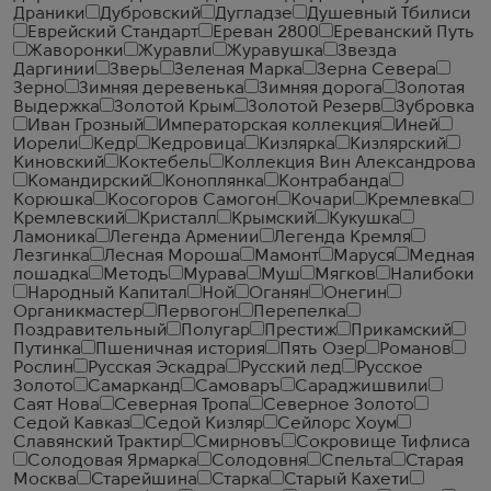
Драники
Дубровский
Дугладзе
Душевный Тбилиси
Еврейский Стандарт
Ереван 2800
Ереванский Путь
Жаворонки
Журавли
Журавушка
Звезда
Даргинии
Зверь
Зеленая Марка
Зерна Севера
Зерно
Зимняя деревенька
Зимняя дорога
Золотая
Выдержка
Золотой Крым
Золотой Резерв
Зубровка
Иван Грозный
Императорская коллекция
Иней
Иорели
Кедр
Кедровица
Кизлярка
Кизлярский
Киновский
Коктебель
Коллекция Вин Александрова
Командирский
Коноплянка
Контрабанда
Корюшка
Косогоров Самогон
Кочари
Кремлевка
Кремлевский
Кристалл
Крымский
Кукушка
Ламоника
Легенда Армении
Легенда Кремля
Лезгинка
Лесная Мороша
Мамонт
Маруся
Медная
лошадка
Методъ
Мурава
Муш
Мягков
Налибоки
Народный Капитал
Ной
Оганян
Онегин
Органикмастер
Первогон
Перепелка
Поздравительный
Полугар
Престиж
Прикамский
Путинка
Пшеничная история
Пять Озер
Романов
Рослин
Русская Эскадра
Русский лед
Русское
Золото
Самарканд
Самоваръ
Сараджишвили
Саят Нова
Северная Тропа
Северное Золото
Седой Кавказ
Седой Кизляр
Сейлорс Хоум
Славянский Трактир
Смирновъ
Сокровище Тифлиса
Солодовая Ярмарка
Солодовня
Спельта
Старая
Москва
Старейшина
Старка
Старый Кахети