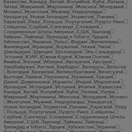
Казахстан
Канада
Китай
Колумбия
Куба
Латвия
Литва
Маврикий
Мартиника
Мексика
Молдавия
Монако
Монголия
Мьянма
Нидерланды
Никарагуа
Новая Зеландия
Норвегия
Панама
Парагвай
Перу
Польша
Португалия
Пуэрто-Рико
Сейшелы
Сербия
Сингапур
Словакия
Соединенные Штаты Америки
США
Таиланд
Тайвань
Тайланд
Тринидад и Тобаго
Турция
Узбекистан
Украина
Уэльс
Фиджи
Филиппины
Финляндия
Франция
Хорватия
Чехия
Чили
Швейцария
Швеция
Шотландия
Эль Сальвадор
Эстония
ЮАР
Южная Корея
Южная Осетия
Ямайка
Япония
Абхазия
Австралия
Австрия
Азербайджан
Англия
Барбадос
Беларусь
Бельгия
Болгария
Бразилия
Великобритания
Венесуэла
Вьетнам
Гайана
Гватемала
Германия
Греция
Дания
Доминикана
Израиль
Индия
Индонезия
Ирландия
Исландия
Испания
Италия
Казахстан
Канада
Китай
Колумбия
Куба
Латвия
Литва
Маврикий
Мартиника
Мексика
Молдавия
Монако
Монголия
Мьянма
Нидерланды
Никарагуа
Новая Зеландия
Норвегия
Панама
Парагвай
Перу
Польша
Португалия
Пуэрто-Рико
Сейшелы
Сербия
Сингапур
Словакия
Соединенные Штаты
Америки
США
Таиланд
Тайвань
Тайланд
Тринидад и Тобаго
Турция
Узбекистан
Украина