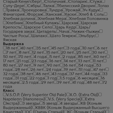
Старый Кенигсберг
Столичная
Стопарик
Стужа
Сулу-Дере
Сябры
Талка
Тбилисский Дворик
Топаз
Травка
Троекуровка
Тундра
Урожай
Уч Кудук
Фанагория
Форсаж
Ханская
Хаски
Хлеб & Соль
Хлебная долина
Хлебная Мера
Хлебная Половинка
Хлебник
Хлебный Купажъ
Царская
Царская
Крепость
Царское Село
Царь Кедр
Царь/
Государев заказ
Цитадель
Чача
Чижик-Пыжик
Чистые Росы
Шалахо
Шато Темрюк
Эльбрус
Ямская
Выдержка
18 лет
40 лет
35 лет
45 лет
3 года
10 лет
6 лет
7 лет
8 лет
12 лет
15 лет
20 лет
25 лет
30 лет
50 лет
70 лет
4 года
5 лет
2 года
85 лет
60 лет
17 лет
21 год
23 года
16 лет
14 лет
13 лет
11 лет
80 лет
27 лет
9 лет
90 лет
36 лет
54 года
53
года
28 лет
26 лет
24 года
19 лет
51 год
47 лет
32 года
38 лет
46 лет
43 года
37 лет
44 года
33
года
31 год
22 года
1 год
1.5 года
6 месяцев
16
месяцев
2.5 года
29 лет
39 лет
41 год
48 лет
72
года
Класс
V.S.O.P. (Very Superior Old Pale)
X.O. (Extra Old)
Napoleon (Наполеон)
V.S. (Very Special)
Extra
(Экстра)
3 звезды
5 звезд
4 звезды
КВ (Коньяк
Выдержанный)
КВВК (Коньяк Выдержанный Высшего
Качества)
ОС (Очень Старый)
КС (Коньяк Старый)