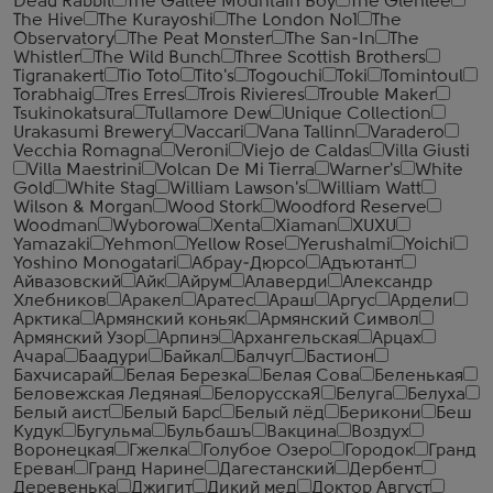
Dead Rabbit
The Galtee Mountain Boy
The Glenlee
The Hive
The Kurayoshi
The London №1
The
Observatory
The Peat Monster
The San-In
The
Whistler
The Wild Bunch
Three Scottish Brothers
Tigranakert
Tio Toto
Tito's
Togouchi
Toki
Tomintoul
Torabhaig
Tres Erres
Trois Rivieres
Trouble Maker
Tsukinokatsura
Tullamore Dew
Unique Collection
Urakasumi Brewery
Vaccari
Vana Tallinn
Varadero
Vecchia Romagna
Veroni
Viejo de Caldas
Villa Giusti
Villa Maestrini
Volcan De Mi Tierra
Warner's
White
Gold
White Stag
William Lawson's
William Watt
Wilson & Morgan
Wood Stork
Woodford Reserve
Woodman
Wyborowa
Xenta
Xiaman
XUXU
Yamazaki
Yehmon
Yellow Rose
Yerushalmi
Yoichi
Yoshino Monogatari
Абрау-Дюрсо
Адъютант
Айвазовский
Айк
Айрум
Алаверди
Александр
Хлебников
Аракел
Аратес
Араш
Аргус
Ардели
Арктика
Армянский коньяк
Армянский Символ
Армянский Узор
Арпинэ
Архангельская
Арцах
Ачара
Баадури
Байкал
Балчуг
Бастион
Бахчисарай
Белая Березка
Белая Сова
Беленькая
Беловежская Ледяная
БелорусскаЯ
Белуга
Белуха
Белый аист
Белый Барс
Белый лёд
Берикони
Беш
Кудук
Бугульма
Бульбашъ
Вакцина
Воздух
Воронецкая
Гжелка
Голубое Озеро
Городок
Гранд
Ереван
Гранд Нарине
Дагестанский
Дербент
Деревенька
Джигит
Дикий мед
Доктор Август