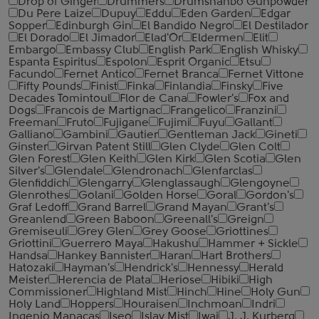
Drop of Ginger
Drummers
Drumshanbo Gunpowder
Du Pere Laize
Dupuy
Eddu
Eden Garden
Edgar
Sopper
Edinburgh Gin
El Bandido Negro
El Destilador
El Dorado
El Jimador
Elad'Or
Eldermen
Elit
Embargo
Embassy Club
English Park
English Whisky
Espanta Espiritus
Espolon
Esprit Organic
Etsu
Facundo
Fernet Antico
Fernet Branca
Fernet Vittone
Fifty Pounds
Finist
Finka
Finlandia
Finsky
Five
Decades Tomintoul
Flor de Cana
Fowler's
Fox and
Dogs
Francois de Martignac
Frangelico
Franzini
Freeman
Fruto
Fujigane
Fujimi
Fuyu
Gallant
Galliano
Gambini
Gautier
Gentleman Jack
Gineti
Ginster
Girvan Patent Still
Glen Clyde
Glen Colt
Glen Forest
Glen Keith
Glen Kirk
Glen Scotia
Glen
Silver's
Glendale
Glendronach
Glenfarclas
Glenfiddich
Glengarry
Glenglassaugh
Glengoyne
Glenrothes
Golani
Golden Horse
Goral
Gordon's
Graf Ledoff
Grand Barrel
Grand Mayan
Grant's
Greanlend
Green Baboon
Greenall's
Greign
Gremiseuli
Grey Glen
Grey Goose
Griottines
Griottini
Guerrero Maya
Hakushu
Hammer + Sickle
Handsa
Hankey Bannister
Haran
Hart Brothers
Hatozaki
Hayman's
Hendrick's
Hennessy
Herald
Meister
Herencia de Plata
Heriose
Hibiki
High
Commissioner
Highland Mist
Hinch
Hine
Holy Gun
Holy Land
Hoppers
Houraisen
Inchmoan
Indri
Ingenio Manacas
Iseo
Islay Mist
Iwai
J. J. Kurberg