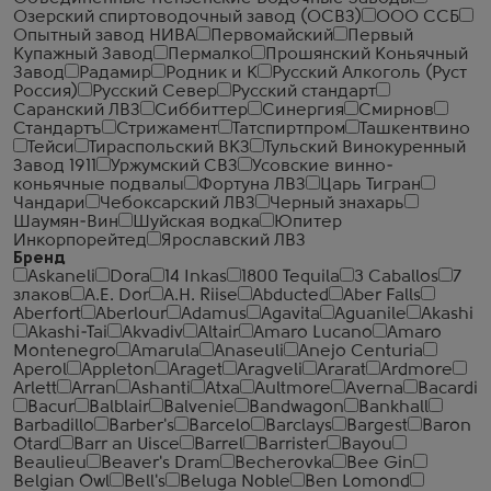
Озерский спиртоводочный завод (ОСВЗ)
ООО ССБ
Опытный завод НИВА
Первомайский
Первый
Купажный Завод
Пермалко
Прошянский Коньячный
Завод
Радамир
Родник и К
Русский Алкоголь (Руст
Россия)
Русский Север
Русский стандарт
Саранский ЛВЗ
Сиббиттер
Синергия
Смирнов
Стандартъ
Стрижамент
Татспиртпром
Ташкентвино
Тейси
Тираспольский ВКЗ
Тульский Винокуренный
Завод 1911
Уржумский СВЗ
Усовские винно-
коньячные подвалы
Фортуна ЛВЗ
Царь Тигран
Чандари
Чебоксарский ЛВЗ
Черный знахарь
Шаумян-Вин
Шуйская водка
Юпитер
Инкорпорейтед
Ярославский ЛВЗ
Бренд
Askaneli
Dora
14 Inkas
1800 Tequila
3 Caballos
7
злаков
A.E. Dor
A.H. Riise
Abducted
Aber Falls
Aberfort
Aberlour
Adamus
Agavita
Aguanile
Akashi
Akashi-Tai
Akvadiv
Altair
Amaro Lucano
Amaro
Montenegro
Amarula
Anaseuli
Anejo Centuria
Aperol
Appleton
Araget
Aragveli
Ararat
Ardmore
Arlett
Arran
Ashanti
Atxa
Aultmore
Averna
Bacardi
Bacur
Balblair
Balvenie
Bandwagon
Bankhall
Barbadillo
Barber's
Barcelo
Barclays
Bargest
Baron
Otard
Barr an Uisce
Barrel
Barrister
Bayou
Beaulieu
Beaver's Dram
Becherovka
Bee Gin
Belgian Owl
Bell's
Beluga Noble
Ben Lomond