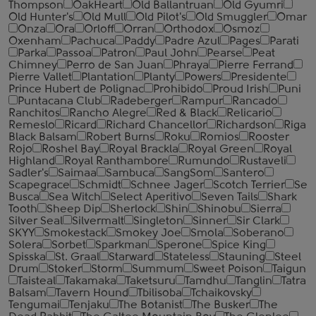
Thompson
OakHeart
Old Ballantruan
Old Gyumri
Old Hunter's
Old Mull
Old Pilot's
Old Smuggler
Omar
Onza
Ora
Orloff
Orran
Orthodox
Osmoz
Oxenham
Pachuca
Paddy
Padre Azul
Pages
Parati
Parka
Passoa
Patron
Paul John
Pearse
Peat
Chimney
Perro de San Juan
Phraya
Pierre Ferrand
Pierre Vallet
Plantation
Planty
Powers
Presidente
Prince Hubert de Polignac
Prohibido
Proud Irish
Puni
Puntacana Club
Radeberger
Rampur
Rancado
Ranchitos
Rancho Alegre
Red & Black
Relicario
Remeslo
Ricard
Richard Chancellor
Richardson
Riga
Black Balsam
Robert Burns
Roku
Romios
Rooster
Rojo
Roshel Bay
Royal Brackla
Royal Green
Royal
Highland
Royal Ranthambore
Rumundo
Rustaveli
Sadler's
Saimaa
Sambuca
SangSom
Santero
Scapegrace
Schmidt
Schnee Jager
Scotch Terrier
Se
Busca
Sea Witch
Select Aperitivo
Seven Tails
Shark
Tooth
Sheep Dip
Sherlock
Shin
Shinobu
Sierra
Silver Seal
Silvermalt
Singleton
Sinner
Sir Clark
SKYY
Smokestack
Smokey Joe
Smola
Soberano
Solera
Sorbet
Sparkman
Sperone
Spice King
Spisska
St. Graal
Starward
Stateless
Stauning
Steel
Drum
Stoker
Storm
Summum
Sweet Poison
Taigun
Taisteal
Takamaka
Taketsuru
Tamdhu
Tanglin
Tatra
Balsam
Tavern Hound
Tbilisoba
Tchaikovsky
Tengumai
Tenjaku
The Botanist
The Busker
The