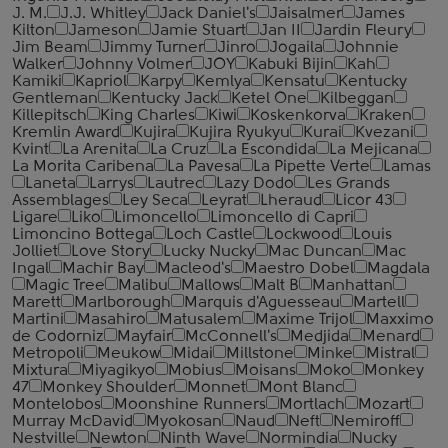
J. M.
J.J. Whitley
Jack Daniel's
Jaisalmer
James
Kilton
Jameson
Jamie Stuart
Jan II
Jardin Fleury
Jim Beam
Jimmy Turner
Jinro
Jogaila
Johnnie
Walker
Johnny Volmer
JOY
Kabuki Bijin
Kah
Kamiki
Kapriol
Karpy
Kemlya
Kensatu
Kentucky
Gentleman
Kentucky Jack
Ketel One
Kilbeggan
Killepitsch
King Charles
Kiwi
Koskenkorva
Kraken
Kremlin Award
Kujira
Kujira Ryukyu
Kurai
Kvezani
Kvint
La Arenita
La Cruz
La Escondida
La Mejicana
La Morita Caribena
La Pavesa
La Pipette Verte
Lamas
Laneta
Larrys
Lautrec
Lazy Dodo
Les Grands
Assemblages
Ley Seca
Leyrat
Lheraud
Licor 43
Ligare
Liko
Limoncello
Limoncello di Capri
Limoncino Bottega
Loch Castle
Lockwood
Louis
Jolliet
Love Story
Lucky Nucky
Mac Duncan
Mac
Ingal
Machir Bay
Macleod's
Maestro Dobel
Magdala
Magic Tree
Malibu
Mallows
Malt B
Manhattan
Marett
Marlborough
Marquis d'Aguesseau
Martell
Martini
Masahiro
Matusalem
Maxime Trijol
Maxximo
de Codorniz
Mayfair
McConnell's
Medjida
Menard
Metropoli
Meukow
Midai
Millstone
Minke
Mistral
Mixtura
Miyagikyo
Mobius
Moisans
Moko
Monkey
47
Monkey Shoulder
Monnet
Mont Blanc
Montelobos
Moonshine Runners
Mortlach
Mozart
Murray McDavid
Myokosan
Naud
Neft
Nemiroff
Nestville
Newton
Ninth Wave
Normindia
Nucky