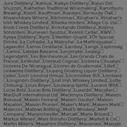
Jura Distillery
Kahlua
Kaikyo Distillery
Kaiun Doi
Shuzojo
Kakhetian Traditional Winemaking
Kamotsuru
Brewing
Kaori
Kauffman
Kavalan
Kentucky Owl
Khvanchkara Winery
Kilchoman
Kinahan's
Kinahan's
Irish Whiskey Limited
Kitaoka Honten
Kitaya Co. Ltd.
Knob Creek Distillery
Knockando Distillery
Kojima
Sohonten
Kumesen Syuzou
Kvareli Cellar
KWV
Kyoya Distillery
Kyro
L'Heritier-Guyot
l'Or Special
Drinks
La Cofradia
La Malinche
La Martiniquaise
Lagavulin
Lamas Destilaria
Lambay
Langs
Laphroaig
Larios
Latvijas Balzams
Lecompte
Ledaig
Legendario
Les Bienheureux
Les Grands Chais de
France
LeVecke
Lheraud Cognac
Licorera Cihuatan
Licorera De Nicaragua
Licores de Guatemala
Lillet
Linkwood Distillery
Liuyang Goalong Liquor Distillery
Liviko
Loch Lomond Group
Locomotive 103
Lombard
Longmorn Distillery
Lost Irish Whiskey Limited
Lotte
Chilsung
Louis Royer
Louisiana Spirits
Lucano 1894
Lucas Bols
Lucas Bols Distillery
Luxardo
Macallan
MacDuff International Ltd
Mackmyra Distillery
Maison
Boinaud
Maison Ferrand
Maison Gautier
Maison
Mauxion
Maison Prunier
Maker's Mark
Makers Mark
Malecon
Mallows Bottling
Malt'b Whiskey
MAP
Company
Marancheville
Marcati
Marie Brizard
Markus Wieser
Mars Shinshu Distillery
Martell & Co
Martin Miller's
Masahiro Distillery
Massenez
Masuda