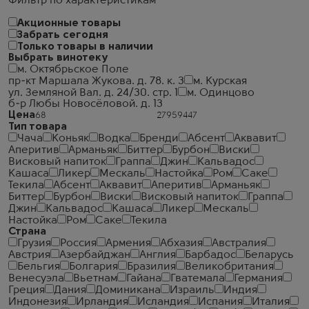
Фильтр по характеристикам
Акционные товары
Забрать сегодня
Только товары в наличии
Выбрать винотеку
м. Октябрьское Поле
пр-кт Маршала Жукова. д. 78. к. 3
м. Курская
ул. Земляной Вал. д. 24/30. стр. 1
м. Одинцово
б-р Любы Новосёловой. д. 13
Цена
Тип товара
Чача
Коньяк
Водка
Бренди
Абсент
Аквавит
Аперитив
Арманьяк
Биттер
Бурбон
Виски
Висковый напиток
Граппа
Джин
Кальвадос
Кашаса
Ликер
Мескаль
Настойка
Ром
Саке
Текила
Абсент
Аквавит
Аперитив
Арманьяк
Биттер
Бурбон
Виски
Висковый напиток
Граппа
Джин
Кальвадос
Кашаса
Ликер
Мескаль
Настойка
Ром
Саке
Текила
Страна
Грузия
Россия
Армения
Абхазия
Австралия
Австрия
Азербайджан
Англия
Барбадос
Беларусь
Бельгия
Болгария
Бразилия
Великобритания
Венесуэла
Вьетнам
Гайана
Гватемала
Германия
Греция
Дания
Доминикана
Израиль
Индия
Индонезия
Ирландия
Исландия
Испания
Италия