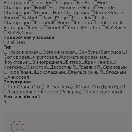
Bourgogne
Calvados
Cognac
Fin Bois
Fine
Champagne
Friuli
Friuli-Venezia-Giulia
Grande
Champagne
Grande Fine Champagne
Jerez-Xeres-
Sherry
Kakheti
Pays d'Auge
Penedes
Petite
Champagne
Piemont
Roero
Toscana
Trebbiano di
Romagna
Treviso
Veneto
Yamhill-Carlton
ЗГУ Крым
ЗГУ Кубань
Подарочная упаковка
Да
Нет
Тип
Классическая
Органическая
Самбука (Sambuca)
Солодовая
Фруктовая
Ароматизированная
Фруктовый
Виноградная
Биттер
Крем-ликёр
Крепкий
Самогон
Десертный
Травяной
Ореховый
Кофейный
Шоколадный
Эмульсионный
Ягодный
Анисовая
Популярное
1-er Grand Cru (1-й Гран Крю)
Grand Cru (Гран Крю)
Выдержанное Reserva (Резерва)
Коллекционный
Рейтинг Vivino