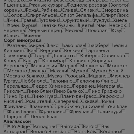
Морошка
Мята
На траве
Овощи
Перец
Персик
Пшеница
Ржаные сухари
Родиола розовая (Золотой
корень)
Рожь
Рябина
Слива
Сливки
Смородина
Солод
Спирт Альфа
Спирт Белальфа
Спирт Люкс
Тмин
Травы
Тутовник
Фруктовый
Фундук
Хмель
Хрен
Хурма
Цветки бузины
Цветы
Чай
Чеcнок
Черемша
Черный перец
Чеснок
Шоколад
Юзу
Яблоко
Ячмень
Сорт винограда
Азатени
Айрен
Бако
Бако Блан
Барбера
Белый
Кишмиш
Ван
Вердехо
Воскеат
Гарганега
(Греканико)
Глера
Дольчетто
Каберне Совиньон
Кангун
Кангур
Коломбар
Корвина (Корвина
Веронезе)
Мальвазия
Мерло
Молинара
Москато
Москато Джалло
Мсхали
Мускат
Мускат Белый
(Москато Бьянко)
Мускат Розовый
Мцване
Мюллер
Тургау
Неббиоло
Паломино
Паломино Фино
Парельяда
Педро Хименес
Первенец Магарача
Пиколит
Пино Блан (Пино Бьянко)
Пино Гриджио
(Пино Гри)
Пино Нуар
Плант-де-Грасс
Рефоско
Рислинг
Ркацители
Саперави
Скьява
Токай
Фриулано
Траминер
Треббьяно ди Соаве
Уни Блан
Фоль Бланш
Фраголино
Фриулано
Цоликаури
Шардоне
Шенен Блан
Апелласьон
Alto Adige
Armagnac
Bairrada
Barolo
Bas
Armagnac
Benaco Bresciano
Bons Bois
Bordeaux