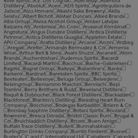
Riise Spirits
A.E. Dor Cognac
Aberfeldy
Aberlour
Distillery
Absolut
Aceo
ADS Spirits
Agrotequilera de
Jalisco
Aizu Homare
Akashi Sake Brewery
Akita
Seishu
Albert Bichot
Alistair Duncan
Allied Brands
Altia Group
Alvisa Alcohol Group
Amber Latvijas
Balzams AS
Ambrosia
An Cnoc
Anaseuli Kombinat
Angostura
Angus Dundee Distillers
Antica Distilleria
Petrone
Antica Distilleria Quaglia
Appleton Estate
APU Company
Aratta Distillery
Arcane
Arcon
Ardbeg
Aregak
Arette
Armando Bermudez & Co
Armenia
Wine
Arthur Bell & Sons
Asahi Shuzo
Ascaneli
Atom
Brands
Auchentoshan
Audemus Spirits
Bacardi
Limited
Bacardi Martini
Bacchus
Bache-Gabrielsen
Bagots
Bagrat Group
Baileys
Ballantine's
Banks
Barbero
Bardinet
Bareksten Spirits
BBC Spirits
Beefeater
Bellevoye
Beluga Group
Belvedere
Belvingroup
Beniamino Maschio
Benriach
Bepi
Tosolini
Berry Brothers & Rudd
Beveland Distillers
Bisquit & Dubouche
Black Forest Distillers
Blackadder
Blackforest
Blanton's Distilling
Bleeding Heart Rum
Company
Bocchino
Bodegas Barbadillo
Bolero & Co
Bombay Sapphire Distillery
Botani Spirits
Boulard
Bowmore
Bresca Dorada
Bristol Classic Rum
Brugal &
Co
Bruichladdich Distillery
Bruxo
Buen Amigo
Buffalo Trace Distillery
Bulleit
Bunnahabhain
Burlington Drinks Company
Burrito Fiestero
Busnel
Buster's
C and C International Ltd
Caballero
Caicedra