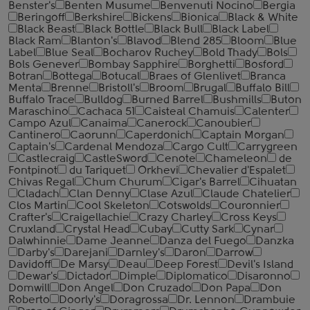
Benster's
Benten Musume
Benvenuti Nocino
Bergia
Beringoff
Berkshire
Bickens
Bionica
Black & White
Black Beast
Black Bottle
Black Bull
Black Label
Black Ram
Blanton's
Blavod
Blend 285
Bloom
Blue
Label
Blue Seal
Bocharov Ruchey
Bold Thady
Bols
Bols Genever
Bombay Sapphire
Borghetti
Bosford
Botran
Bottega
Botucal
Braes of Glenlivet
Branca
Menta
Brenne
Bristoll's
Broom
Brugal
Buffalo Bill
Buffalo Trace
Bulldog
Burned Barrel
Bushmills
Buton
Maraschino
Cachaca 51
Caisteal Chamuis
Calenter
Campo Azul
Canaima
Canerock
Canoubier
Cantinero
Caorunn
Caperdonich
Captain Morgan
Captain's
Cardenal Mendoza
Cargo Cult
Carrygreen
Castlecraig
CastleSword
Cenote
Chameleon
de
Fontpinot
du Tariquet
Orkhevi
Chevalier d'Espalet
Chivas Regal
Chum Churum
Cigar's Barrel
Cihuatan
Cladach
Clan Denny
Clase Azul
Claude Chatelier
Clos Martin
Cool Skeleton
Cotswolds
Couronnier
Crafter's
Craigellachie
Crazy Charley
Cross Keys
Cruxland
Crystal Head
Cubay
Cutty Sark
Cynar
Dalwhinnie
Dame Jeanne
Danza del Fuego
Danzka
Darby's
Darejani
Darnley's
Daron
Darrow
Davidoff
De Marsy
Deau
Deep Forest
Devil's Island
Dewar's
Dictador
Dimple
Diplomatico
Disaronno
Domwill
Don Angel
Don Cruzado
Don Papa
Don
Roberto
Doorly's
Doragrossa
Dr. Lennon
Drambuie