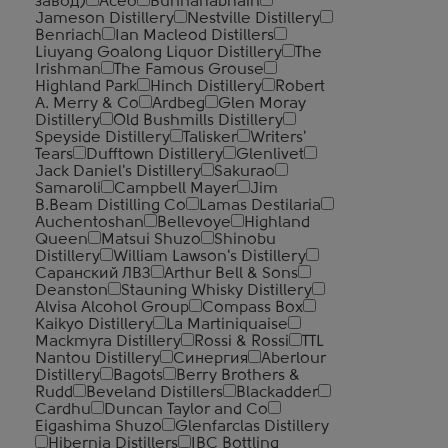
завод)
Aceo
Bunnahabhain
Jameson Distillery
Nestville Distillery
Benriach
Ian Macleod Distillers
Liuyang Goalong Liquor Distillery
The
Irishman
The Famous Grouse
Highland Park
Hinch Distillery
Robert
A. Merry & Co
Ardbeg
Glen Moray
Distillery
Old Bushmills Distillery
Speyside Distillery
Talisker
Writers'
Tears
Dufftown Distillery
Glenlivet
Jack Daniel's Distillery
Sakurao
Samaroli
Campbell Mayer
Jim
B.Beam Distilling Co
Lamas Destilaria
Auchentoshan
Bellevoye
Highland
Queen
Matsui Shuzo
Shinobu
Distillery
William Lawson's Distillery
Саранский ЛВЗ
Arthur Bell & Sons
Deanston
Stauning Whisky Distillery
Alvisa Alcohol Group
Compass Box
Kaikyo Distillery
La Martiniquaise
Mackmyra Distillery
Rossi & Rossi
TTL
Nantou Distillery
Синергия
Aberlour
Distillery
Bagots
Berry Brothers &
Rudd
Beveland Distillers
Blackadder
Cardhu
Duncan Taylor and Co
Eigashima Shuzo
Glenfarclas Distillery
Hibernia Distillers
IBC Bottling