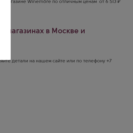
м магазине Winemore по отличным ценам от 6 513 ₽
х магазинах в Москве и
яйте детали на
нашем сайте
или по телефону
+7