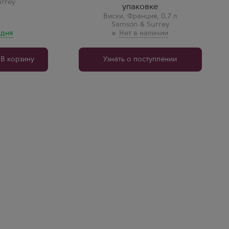
rrey
упаковке
Виски
,
Франция
,
0,7 л
Samson & Surrey
 дня
В корзину
Узнать о поступлении