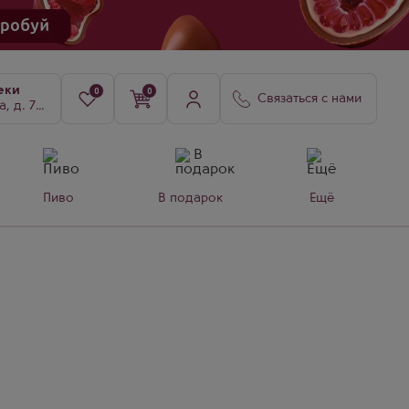
еки
0
0
Связаться с нами
8, к. 3
Пиво
В подарок
Ещё