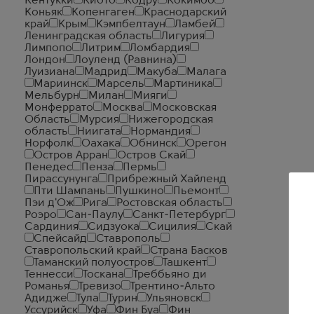
Кентукки
Киото
Кодру
Кокимбо
Коньяк
Копенгаген
Краснодарский
край
Крым
Кэмпбелтаун
Ламбей
Ленинградская область
Лигурия
Лимпопо
Литрим
Ломбардия
Лондон
Лоуленд (Равнина)
Луизиана
Мадрид
Макуба
Малага
Мариинск
Марсель
Мартиника
Мельбурн
Милан
Мияги
Монферрато
Москва
Московская
Область
Мурсия
Нижегородская
область
Ниигата
Нормандия
Норфолк
Оахака
Обнинск
Орегон
Остров Арран
Остров Скай
Пенедес
Пенза
Пермь
Пирассунунга
Прибрежный Хайленд
Пти Шампань
Пушкино
Пьемонт
Пэи д'Ож
Рига
Ростовская область
Роэро
Сан-Паулу
Санкт-Петербург
Сардиния
Сидзуока
Сицилия
Скай
Спейсайд
Ставрополь
Ставропольский край
Страна Басков
Таманский полуостров
Ташкент
Теннесси
Тоскана
Треббьяно ди
Романья
Тревизо
Трентино-Альто
Адидже
Тула
Турин
Ульяновск
Уссурийск
Уфа
Фин Буа
Фин