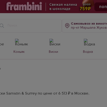
Самовывоз
из винот
пр-кт Маршала Жукова, д. 7
Коньяк
Виски
Водка
y
и Samson & Surrey по цене от 6 513 ₽ в Москве.