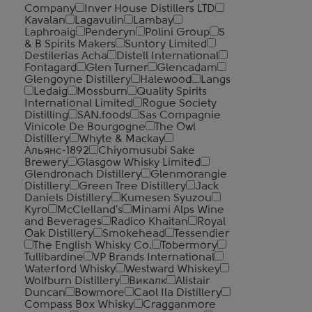
Company
Inver House Distillers LTD
Kavalan
Lagavulin
Lambay
Laphroaig
Penderyn
Polini Group
S
& B Spirits Makers
Suntory Limited
Destilerias Acha
Distell International
Fontagard
Glen Turner
Glencadam
Glengoyne Distillery
Halewood
Langs
Ledaig
Mossburn
Quality Spirits
International Limited
Rogue Society
Distilling
SAN.foods
Sas Compagnie
Vinicole De Bourgogne
The Owl
Distillery
Whyte & Mackay
Альянс-1892
Chiyomusubi Sake
Brewery
Glasgow Whisky Limited
Glendronach Distillery
Glenmorangie
Distillery
Green Tree Distillery
Jack
Daniels Distillery
Kumesen Syuzou
Kyro
McClelland's
Minami Alps Wine
and Beverages
Radico Khaitan
Royal
Oak Distillery
Smokehead
Tessendier
The English Whisky Co.
Tobermory
Tullibardine
VP Brands International
Waterford Whisky
Westward Whiskey
Wolfburn Distillery
Викалк
Alistair
Duncan
Bowmore
Caol Ila Distillery
Compass Box Whisky
Cragganmore