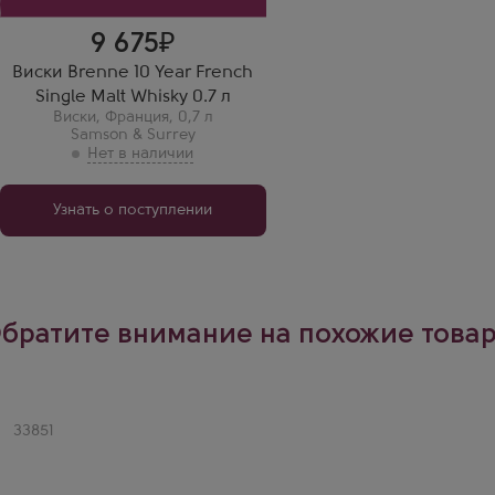
9 675
Виски Brenne 10 Year French
Single Malt Whisky 0.7 л
Виски
,
Франция
,
0,7 л
Samson & Surrey
Узнать о поступлении
братите внимание на похожие това
Артикул
33851