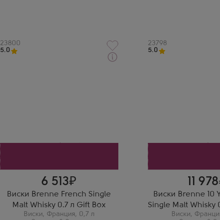
Артикул
23800
Артикул
23798
5.0
5.0
Через 1-2 дня
Через 1-2 дня
Виски
Виски
Бренн Френч Сингл Молт в
Бренн 10 Лет Френч С
подарочной коробке
подарочной коробке
Производитель
Производитель
Samson & Surrey
Samson & Surrey
Бренд
Бренд
Brenne
Brenne
Лукина Эвелина
Попов Кирилл
Я не особый знаток виски, но
Это был хороший 
этот меня просто поразил
нашей компании н
своим богатым вкусом.
выходных. Мы все
наслаждались им.
6 513
11 978
Виски Brenne French Single
Виски Brenne 10 
Malt Whisky 0.7 л Gift Box
Single Malt Whisky 0
Виски
,
Франция
,
0,7 л
Виски
,
Франци