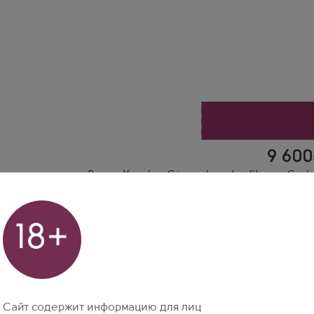
Виски
Кавалан Концертмейстер Шерри Каск Финиш в подарочной ко
Производитель
Kavalan
9 600
Виски Kavalan Concertmaster Sherry Cask 
Виски
,
Тайван
Kavalan
18+
Узнать о пост
Сайт содержит информацию для лиц