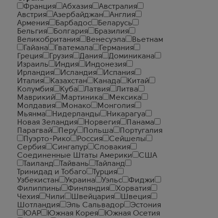
Франция
Абхазия
Австралия
Австрия
Азербайджан
Англия
Армения
Барбадос
Беларусь
Бельгия
Болгария
Бразилия
Великобритания
Венесуэла
Вьетнам
Гайана
Гватемала
Германия
Греция
Грузия
Дания
Доминикана
Израиль
Индия
Индонезия
Ирландия
Исландия
Испания
Италия
Казахстан
Канада
Китай
Колумбия
Куба
Латвия
Литва
Маврикий
Мартиника
Мексика
Молдавия
Монако
Монголия
Мьянма
Нидерланды
Никарагуа
Новая Зеландия
Норвегия
Панама
Парагвай
Перу
Польша
Португалия
Пуэрто-Рико
Россия
Сейшелы
Сербия
Сингапур
Словакия
Соединенные Штаты Америки
США
Таиланд
Тайвань
Тайланд
Тринидад и Тобаго
Турция
Узбекистан
Украина
Уэльс
Фиджи
Филиппины
Финляндия
Хорватия
Чехия
Чили
Швейцария
Швеция
Шотландия
Эль Сальвадор
Эстония
ЮАР
Южная Корея
Южная Осетия