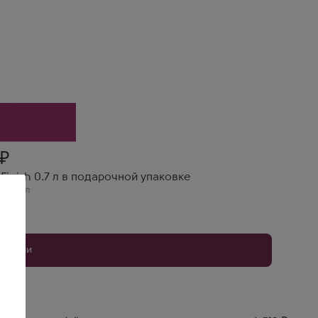
робке
Finish 0.7 л в подарочной упаковке
ь
,
0,7 л
уплении