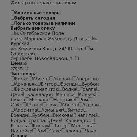
Фильтр по характеристикам
Акционные товары
Забрать сегодня
Только товары в наличии
Выбрать винотеку
м. Октябрьское Поле
пр-кт Маршала Жукова. д. 78. к. 3
м.
Курская
ул. Земляной Вал. д. 24/30. стр. 1
м.
Одинцово
б-р Любы Новосёловой. д. 13
Цена
Тип товара
Виски
Абсент
Аквавит
Аперитив
Арманьяк
Биттер
Бренди
Бурбон
Висковый напиток
Водка
Граппа
Джин
Кальвадос
Кашаса
Коньяк
Ликер
Мескаль
Настойка
Ром
Саке
Текила
Чача
Абсент
Аквавит
Аперитив
Арманьяк
Биттер
Бренди
Бурбон
Висковый напиток
Водка
Граппа
Джин
Кальвадос
Кашаса
Коньяк
Ликер
Мескаль
Настойка
Ром
Саке
Текила
Чача
Страна