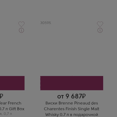
Артикул
30595
Виски
ингл Молт в
Бренн Пино де Шарант Финиш
Синг Молт в подарочной
коробке
Производитель
Samson & Surrey
Бренд
Brenne
Регион
выбор для
Шаранта
а
от 9 687
Year French
Виски Brenne Pineaud des
.7 л Gift Box
Charentes Finish Single Malt
я
,
0,7 л
Whisky 0.7 л в подарочной