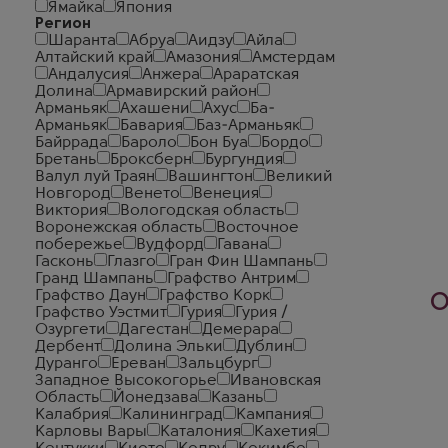
Ямайка
Япония
Регион
Шаранта
Абруа
Аидзу
Айла
Алтайский край
Амазония
Амстердам
Андалусия
Анжера
Араратская
Долина
Армавирский район
Арманьяк
Ахашени
Ахус
Ба-
Арманьяк
Бавария
Баз-Арманьяк
Байррада
Бароло
Бон Буа
Бордо
Бретань
Броксберн
Бургундия
Валул луй Траян
Вашингтон
Великий
Новгород
Венето
Венеция
Виктория
Вологодская область
Воронежская область
Восточное
побережье
Вудфорд
Гавана
Гасконь
Глазго
Гран Фин Шампань
Гранд Шампань
Графство Антрим
Графство Даун
Графство Корк
О
Графство Уэстмит
Гурия
Гурия /
Озургети
Дагестан
Демерара
Дербент
Долина Эльки
Дублин
Дуранго
Ереван
Зальцбург
Западное Высокогорье
Ивановская
Область
Йонедзава
Казань
Калабрия
Калининград
Кампания
Карловы Вары
Каталония
Кахетия