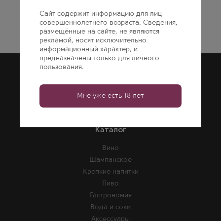
Сайт содержит информацию для лиц
совершеннолетнего возраста. Сведения,
размещённые на сайте, не являются
рекламой, носят исключительно
информационный характер, и
предназначены только для личного
Покупка
пользования.
Гарантии
Консультации
Мне уже есть 18 лет
Корпоративным клиентам
Каталог
Вино
Шампанское
Крепкие напитки
Пиво
Гастрономия
Вода и соки
Аксессуары