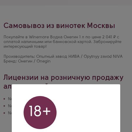
Самовывоз из винотек Москвы
Покупайте в Winemore Водка Онегин 1 л по цене 2 041 ₽ с
оплатой наличными или банковской картой. Забронируйте
интересующий товар!
Производитель: Опытный завод НИВА / Opytnyy zavod NIVA
Бренд: Онегин / Onegin
Лицензии на розничную продажу
алкогольной продукции
№ 50РПА0024374 действует до 20.10.2028
№ 77РПА0015006 действует до 01.09.2030
18+
№ 77РПА0015624 действует до 13.10.2026